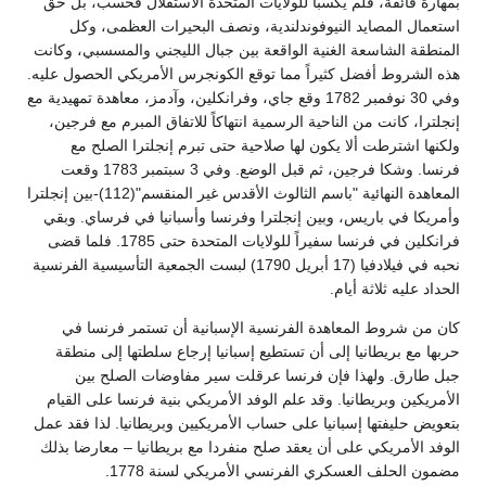
بمهارة فائقة، فلم يكسبا للولايات المتحدة الاستقلال فحسب، بل حق
استعمال المصايد النيوفوندلندية، ونصف البحيرات العظمى، وكل
المنطقة الشاسعة الغنية الواقعة بين جبال الليجني والمسسبي، وكانت
هذه الشروط أفضل كثيراً مما توقع الكونجرس الأمريكي الحصول عليه.
وفي 30 نوفمبر 1782 وقع جاي، وفرانكلين، وآدمز، معاهدة تمهيدية مع
إنجلترا، كانت من الناحية الرسمية انتهاكاً للاتفاق المبرم مع فرجين،
ولكنها اشترطت ألا يكون لها صلاحية حتى تبرم إنجلترا الصلح مع
فرنسا. وشكا فرجين، ثم قبل الوضع. وفي 3 سبتمبر 1783 وقعت
المعاهدة النهائية "باسم الثالوث الأقدس غير المنقسم"(112)-بين إنجلترا
وأمريكا في باريس، وبين إنجلترا وفرنسا وأسبانيا في فرساي. وبقي
فرانكلين في فرنسا سفيراً للولايات المتحدة حتى 1785. فلما قضى
نحبه في فيلادفيا (17 أبريل 1790) لبست الجمعية التأسيسية الفرنسية
الحداد عليه ثلاثة أيام.
كان من شروط المعاهدة الفرنسية الإسبانية أن تستمر فرنسا في
حربها مع بريطانيا إلى أن تستطيع إسبانيا إرجاع سلطتها إلى منطقة
جبل طارق. ولهذا فإن فرنسا عرقلت سير مفاوضات الصلح بين
الأمريكين وبريطانيا. وقد علم الوفد الأمريكي بنية فرنسا على القيام
بتعويض حليفتها إسبانيا على حساب الأمريكيين وبريطانيا. لذا فقد عمل
الوفد الأمريكي على أن يعقد صلح منفردا مع بريطانيا – معارضا بذلك
مضمون الحلف العسكري الفرنسي الأمريكي لسنة 1778.