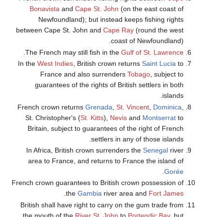
Bonavista
and
Cape St. John
(on the east coast of
Newfoundland); but instead keeps fishing rights
between Cape St. John and
Cape Ray
(round the west
coast of Newfoundland).
.
The French may still fish in the
Gulf of St. Lawrence
In the
West Indies
, British crown returns
Saint Lucia
to
France and also surrenders
Tobago
, subject to
guarantees of the rights of British settlers in both
islands.
French crown returns
Grenada
,
St. Vincent
,
Dominica
,
St. Christopher's (
St. Kitts
),
Nevis
and
Montserrat
to
Britain, subject to guarantees of the right of French
settlers in any of those islands.
In Africa, British crown surrenders the
Senegal
river
area to France, and returns to France the island of
.
Gorée
French crown guarantees to British crown possession of
.
the
Gambia
river area and
Fort James
British shall have right to carry on the gum trade from
the mouth of the
River St. John
to
Portendic Bay
, but