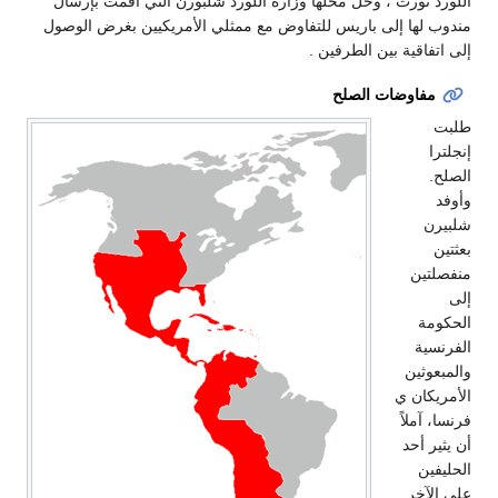
اللورد نورث ، وحل محلها وزارة اللورد شلبورن التي اقمت بإرسال
مندوب لها إلى باريس للتفاوض مع ممثلي الأمريكيين بغرض الوصول
إلى اتفاقية بين الطرفين .
مفاوضات الصلح
طلبت
إنجلترا
الصلح.
وأوفد
شلبيرن
بعثتين
منفصلتين
إلى
الحكومة
الفرنسية
والمبعوثين
الأمريكان ي
فرنسا، آملاً
أن يثير أحد
الحليفين
على الآخر.