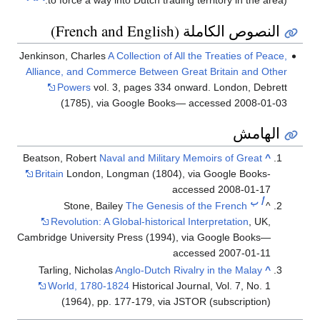
to force a way into Dutch trading territory in the area).
النصوص الكاملة (French and English)
Jenkinson, Charles
A Collection of All the Treaties of Peace,
Alliance, and Commerce Between Great Britain and Other
Powers
vol. 3, pages 334 onward. London, Debrett
(1785), via Google Books— accessed 2008-01-03
الهامش
Beatson, Robert
Naval and Military Memoirs of Great
^
Britain
London, Longman (1804), via Google Books-
accessed 2008-01-17
أ
ب
Stone, Bailey
The Genesis of the French
^
Revolution: A Global-historical Interpretation
, UK,
Cambridge University Press (1994), via Google Books—
accessed 2007-01-11
Tarling, Nicholas
Anglo-Dutch Rivalry in the Malay
^
World, 1780-1824
Historical Journal, Vol. 7, No. 1
(1964), pp. 177-179, via JSTOR (subscription)