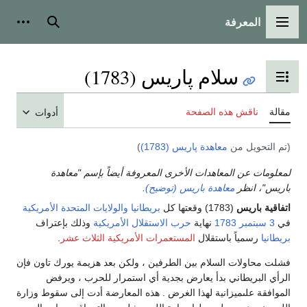
المعرفة
القائمة الرئيسية
بحث
أدوات
سلام پاريس (1783)
تبديل عرض جدول المحتويات
مقالة
ناقش هذه الصفحة
أدوات
(تم التحويل من
معاهدة پاريس (1783)
)
لمعلومات عن المعاهدات الأخرى المعروفة أيضاً بإسم "معاهدة
باريس"، انظر
معاهدة باريس (توضيح)
.
اتفاقية باريس
(1783) وقعتها كل
بريطانيا
والولايات المتحدة الأمريكية
في
3 سبتمبر
1783
نهاية
حرب الاستقلال الأمريكية
وذلك بإعتراف
بريطانيا
رسمياً باستقلال
المستعمرات الأمريكية الثلاث عشر
.
فشلت محاولات السلام بين الطرفين ، ولكن بعد هزيمة يورك تاون فإن
الرأي البريطاني بدأ يعارض بجدية أي استمرار للحرب ، ويرفض
الموافقة علىميزانية لهذا الغرض . هذه المعارضة أدت إلى سقوط وزارة