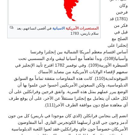
وكان
فرجين
(1781) قد
فكر من
المستعمرات الأمريكية
الاسبانية
في أقصى اتساعهم، بعد
قبل في
سلام باريس، 1783
الصلح مع
إنجلترا على
أساس اقتسام معظم أمريكا الشمالية بين إنجلترا وفرنسا
وأسبانيا(108)، وبدأ تفاهماً مع أسبانيا ليبقي وادي المسسبي تحت
السيطرة الأوربية(109). وفي نوفمبر 1782 اقترح تأييد الإنجليز في
سعيهم لإقصاء الولايات الأمريكية من مصايد الأسماك
النيوفوندلندية(110). كانت هذه المفاوضات متفقة تماماً مع السوابق
الدبلوماسية، ولكن المبعوثين الأمريكيين أحسوا حين علموا بها أن
الوضع يبرر عملهم بمثل هذه السرية. واتفق فرجين وفرانكلين على أن
لكل حلف أن يتعامل مع إنجلترا مستقلاً عن الآخر، على أن يوقع طرف
أي معاهدة صلح دون موافقة الطرف الآخر(111).
انضم إلى بنجامن فرانكلن (الذي كان موجودا في باريس) كل من جون
آدمز وجون جي الذي أرسلهما الكونجرس القاري. أما المفاوضون
الأمريكان-خصوصاً جون جاي وفرانكلين-فقد لعبوا اللعبة الدبلوماسية