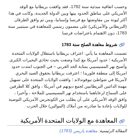
وحسب اتفاقية مبدئية سنة 1782، فقد وافقت بريطانيا مع الوفد
الأمريكي على مناطق الحدود بينها وبين الدولة الجديدة، وكانت في هذا
أكثر ليونة من مفاوضتها مع فرنسا وإسبانيا، ومن ثم وافق الطرفان
(البريطاني والأمريكي) على مضمون رسمي للمعاهدة في سبتمبر سنة
1783، دون الاهتمام باعتراضات فرنسا.
شروط معاهدة الصلح سنة 1783
تضمنت المعاهدة ما يأتي: اعتراف بريطانيا باستقلال الولايات المتحدة
الأمريكية ؛ حدود أمريكا مع كندا وضعت بحيث تحاذي البحيرات الكبرى.
وأصبح نهر المسيسيبي بمثابة الحد الغربي – في الجنوب امتدت حدود
امريكا إلى منطقة فلوريدا ؛ اعترفت بريطانيا بحقوق الصيد البحري
لأمريكا في شواطئ نيوفوندلاند ؛ وافقت الولايات المتحدة على تسهيل
مهمة الدائنين البريطانيين لجمع ديونهم في أمريكا ، وافق كلا الطرفين
على السماح لرعاياهما باستخدام نهر المسيسيبي للملاحة ، وأخيرا ،
وافق الوفد الأمريكي على أن يطلب من الكونجرس الأمريكي التوصية
للولايات بإعادة ما صادرته من أملاك (الموالين) خلال الحرب .
المعاهدة مع الولايات المتحدة الأمريكية
المقالة الرئيسية:
معاهدة پاريس (1783)