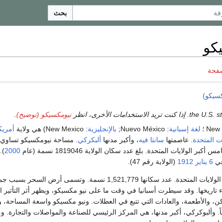
بحث
كو
صفحة
كسيكو
)
نيومكسيكو (توضيح)
.
لغة إسبانية
: Nuevo México;
بالإنجليزية
: New Mexico) هي ولاية
أمريك
ات المتحدة
. عاصمتها
سانتا فيه
، وأكبر مدنها
ألبكركي
. مساحة نيومكسيكو تساوي
أكبر الولايات المتحدة. بلغ عدد سكان الولاية 1819046 نسمة (عام
2000
).
في
6 يناير
1912
(الولاية رقم 47).
ولاية في جنوب غربي الولايات المتحدة. عدد سكانها 1,521,779 نسمة. وتسمى أرض السحر بسب
ء تاريخها. وقد سيطرت أسبانيا في وقت ما على نيو مكسيكو، ويظهر أثر التأثير ا
ن، والأطعمة، والعادات التي تتبع في العطلات. ونيو مكسيكو واسعة المساحة، ول
ً. وألبوكركي، أكبر مدنها، هي المركز الرئيسي للصناعة والمواصلات والتجارة. وم