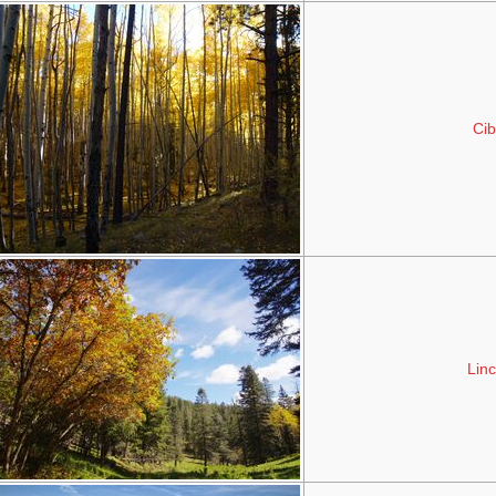
Cib
Linc