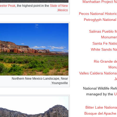
Manhattan Project Na
eeler Peak
, the highest point in the
State of New
.
Mexico
Pecos National Historic
Petroglyph Nationa
Salinas Pueblo M
Monumen
Santa Fe Nation
White Sands Na
Rio Grande de
Mon
Valles Caldera Nationa
Northern New Mexico Landscape, Near
J
Youngsville.
National Wildlife R
managed by the
U
Bitter Lake Nationa
Bosque del Apache N