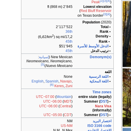
[2]
[3]
[4]
Peak
)
2٬845 ft (868 m)
Lowest elevation
(
Red Bluff Reservoir
[3]
[4]
on
Texas border
)
Population
(2020)
2٬117٬522
• Total
36th
• Rank
2
• Density
)
17٫2/sq mi (6٫62/km
45th
• Rank
•
الدخل الأوسط للأسرة
$51٬945
• ترتيب الدخل
45th
Demonym(s)
New Mexican (
إسپانية
:
Neomexicano, Neomejicano,
[5]
)
Nuevo Mexicano
اللغة
•
اللغة الرسمية
None
•
اللغة المحكية
,
Navajo
,
Spanish
,
English
[6]
Keres
,
Zuni
Time zones
UTC−07:00
(
Mountain
)
entire state (legally)
UTC−06:00
(
MDT
)
DST
)
• Summer (
UTC−06:00
(
Central
)
Nara Visa
(informally)
UTC−05:00
(
CDT
)
DST
)
• Summer (
اختصار البريد
NM
US-NM
ISO 3166 code
الاختصار التقليدي
N.M., N.Mex.