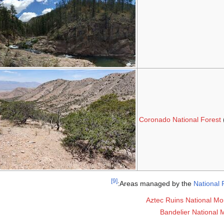
Coronado National Forest
[9]
Areas managed by the
National 
Aztec Ruins National M
Bandelier National