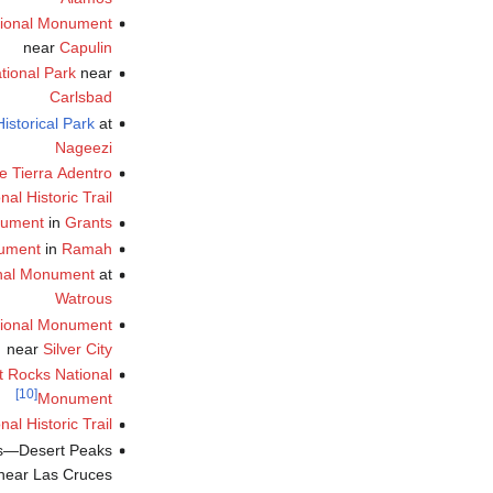
tional Monument
near
Capulin
tional Park
near
Carlsbad
istorical Park
at
Nageezi
e Tierra Adentro
nal Historic Trail
nument
in
Grants
nument
in
Ramah
onal Monument
at
Watrous
ational Monument
near
Silver City
 Rocks National
[10]
Monument
al Historic Trail
s—Desert Peaks
near Las Cruces