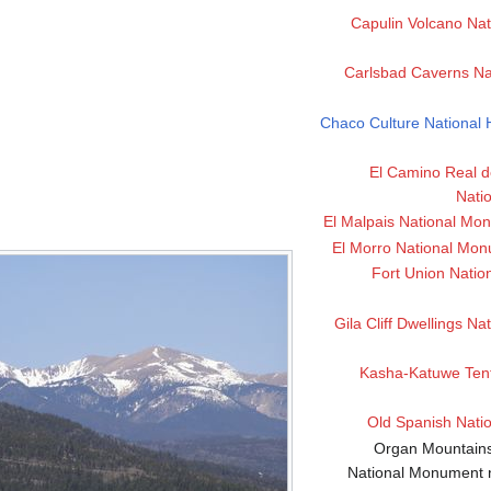
Capulin Volcano Na
Carlsbad Caverns Na
Chaco Culture National H
El Camino Real d
Natio
El Malpais National Mo
El Morro National Mo
Fort Union Nati
Gila Cliff Dwellings N
Kasha-Katuwe Tent
Old Spanish Nation
Organ Mountain
National Monument 