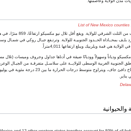
يات مدن الولاية وعاصمتها.
List of New Mexico counties
تغطي السهول مايقرب من الثلث الشرقي للولاية. ويقع أقل تلال نيو مكسيكو ارتفاعً
د بلـف بمحــاذاة الحــدود الجنوبيـة للولاية. وترتـفع جبـال روكي في شمـال وس
لاية هي قمة ويلربيك ويبلغ ارتفاعها 4,011متراً.
سيكو ودياناً وسهولاً ووديانًا ضيقة في أدناها جداول وجروف وميسات (تلال مس
ق الجنوبية الغربية الوسطى للولايــة على سلاسـل متفرقـة من الجبـال الوعرة
وتتمتع نيو مكسيكو بمناخ دافئ جاف، ويتراوح متوسط درجات الحرارة ما بين 23 درجة مئوية في يو
يناير.
Delaw
ة والحيوانية
exico and 12 other western states together account for 93% of all fed