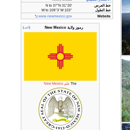
خط العرض
31°20′ N to 37°N
خط الطول
103° W to 109°3′ W
www
.newmexico
.gov
Website
رموز ولاية New Mexico
أخف
The
علم New Mexico