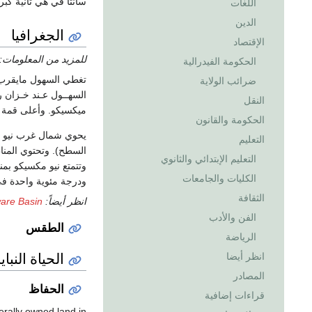
سانتا في هي ثانية كبر
اللغات
الدين
الجغرافيا
الإقتصاد
للمزيد من المعلومات:
الحكومة الفيدرالية
ضرائب الولاية
السهــول عـند خـزان ر
النقل
ميكسيكو. وأعلى قمة في الو
الحكومة والقانون
يحوي شمال غرب نيو مك
التعليم
السطح). وتحتوي المناط
التعليم الإبتدائي والثانوي
الكليات والجامعات
ودرجة مئوية واحدة في 
الثقافة
انظر أيضاً:
are Basin
الفن والأدب
الطقس
الرياضة
الحياة النباي
انظر أيضا
المصادر
الحفاظ
قراءات إضافية
erally owned land in