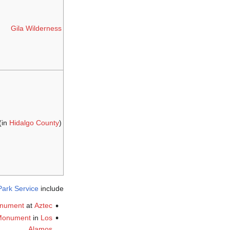
Gila Wilderness
(in
Hidalgo County
)
Park Service
include:
onument
at
Aztec
 Monument
in
Los
Alamos