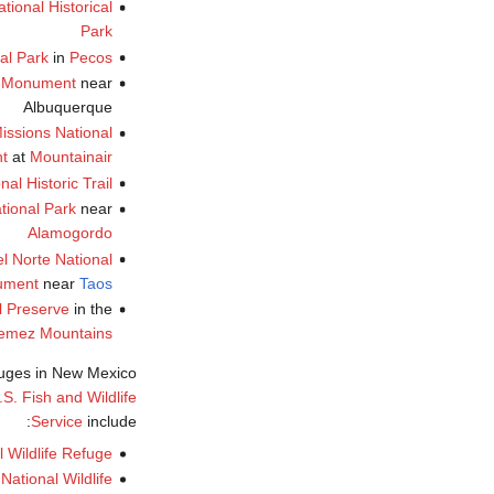
tional Historical
Park
al Park
in
Pecos
l Monument
near
Albuquerque
issions National
t
at
Mountainair
al Historic Trail
tional Park
near
Alamogordo
l Norte National
ument
near
Taos
l Preserve
in the
emez Mountains
efuges in New Mexico
.S. Fish and Wildlife
Service
include:
l Wildlife Refuge
ational Wildlife