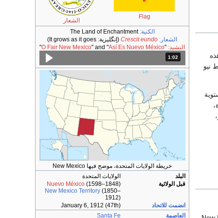
Flag
الشعار
الكنية:
The Land of Enchantment
الشعار:
Crescit eundo
(إنگليزية:
It grows as it goes
)
النشيد:
"
Así Es Nuevo México
" and "
O Fair New Mexico
"
ا، 859 مترًا، في هذه
1:02
المدة: دقائق و 2 ثواني.
ط نيو
توية
،
ليو،
خريطة الولايات المتحدة، موضح فيها New Mexico
البلد
الولايات المتحدة
قبل الولائية
(1598–1848)
Nuevo México
New Mexico Territory
(1850–
1912)
انضمت للاتحاد
January 6, 1912 (47th)
العاصمة
Santa Fe
New M