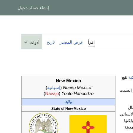
إنشاء حساب
دخول
اقرأ
عرض المصدر
تاريخ
أدوات
ية
تقع
New Mexico
Nuevo México
(
إسپانية
)
 انضمت
)
Navajo
(
Yootó Hahoodzo
ولاية
ب جمال
State of New Mexico
لأسباني
كنها
دينة