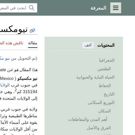
المعرفة
القائمة الرئيسية
نيومكسي
مقالة
ناقش هذه ال
المحتويات
أخف
(تم التحويل من
نيو م
الجغرافيا
الطقس
هذا المقال هو عن the U.S. state. إذا كنت تريد الاستخدامات الأخرى، انظر
الحياة النباية والحيوانية
نيو مكسيكو
( New Mexico ؛
في جنوب غرب
الولاي
الحفاظ
2
315194 كم
، وهي خامس 
التاريخ
إلى الولايات المتحدة 
التوزيع السكانى
السكان
مناظرها الطبيعية وثرا
أهم المدن والمقاطعات
بقوة على أسماء الأماك
العرق والأصل
من أقل الولايات سكانا