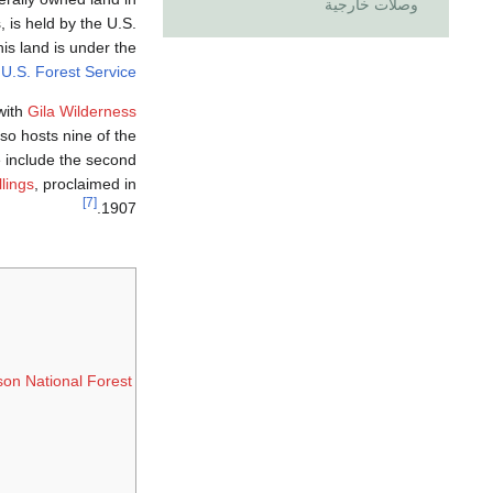
وصلات خارجية
, is held by the U.S.
is land is under the
e
U.S. Forest Service
 with
Gila Wilderness
so hosts nine of the
e include the second
llings
, proclaimed in
[7]
1907.
on National Forest