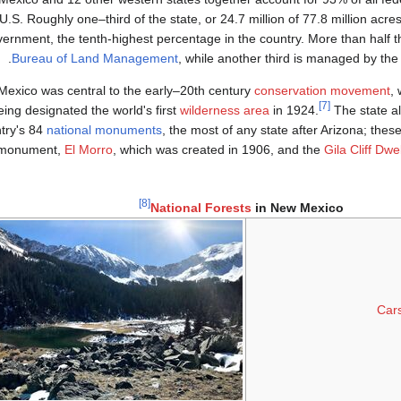
U.S. Roughly one–third of the state, or 24.7 million of 77.8 million acres
ernment, the tenth-highest percentage in the country. More than half th
.
Bureau of Land Management
, while another third is managed by th
exico was central to the early–20th century
conservation movement
,
[7]
eing designated the world's first
wilderness area
in 1924.
The state al
try's 84
national monuments
, the most of any state after Arizona; thes
 monument,
El Morro
, which was created in 1906, and the
Gila Cliff Dwe
[8]
National Forests
in New Mexico
Cars