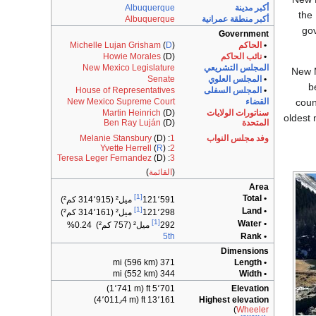
أكبر مدينة
Albuquerque
the 
أكبر منطقة عمرانية
Albuquerque
gov
Government
•
الحاكم
)
D
(
Michelle Lujan Grisham
•
نائب الحاكم
(D)
Howie Morales
المجلس التشريعي
New Mexico Legislature
New M
•
المجلس العلوي
Senate
b
•
المجلس السفلى
House of Representatives
coun
القضاء
New Mexico Supreme Court
سناتورات الولايات
(D)
Martin Heinrich
oldest
المتحدة
(D)
Ben Ray Luján
وفد مجلس النواب
1
:
(D)
Melanie Stansbury
Yvette Herrell
(
R
)
:
2
Teresa Leger Fernandez
(D)
:
3
(
القائمة
)
Area
[1]
• Total
121٬591
ميل² (314٬915 كم²)
[1]
• Land
121٬298
ميل² (314٬161 كم²)
[1]
• Water
292
ميل² (757 كم²) 0.24%
5th
• Rank
Dimensions
371 mi (596 km)
• Length
344 mi (552 km)
• Width
5٬701 ft (1٬741 m)
Elevation
13٬161 ft (4٬011٫4 m)
Highest elevation
(
Wheeler