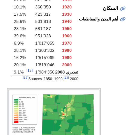
10.1%
360٬350
1920
ان
17.5%
423٬317
1930
لمدن والمقاطعات
25.6%
531٬818
1940
28.1%
681٬187
1950
39.6%
951٬023
1960
6.9%
1٬017٬055
1970
28.1%
1٬303٬302
1980
16.2%
1٬515٬069
1990
20.1%
1٬819٬046
2000
[12]
تقديري 2008
1٬984٬356
9.1%
[12]
[13]
Sources: 1850–1990,
2000