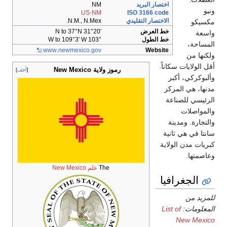
اختصار البريد
NM
US-NM
ISO 3166 code
الاختصار التقليدي
N.M., N.Mex.
خط العرض
31°20′ N to 37°N
خط الطول
103° W to 109°3′ W
www
.newmexico
.gov
Website
 سكاناً.
رموز ولاية New Mexico
أخف
أكبر
المركز
صناعة
مدينة
 ثانية
الولاية
The
علم New Mexico
رافيا
List of
N