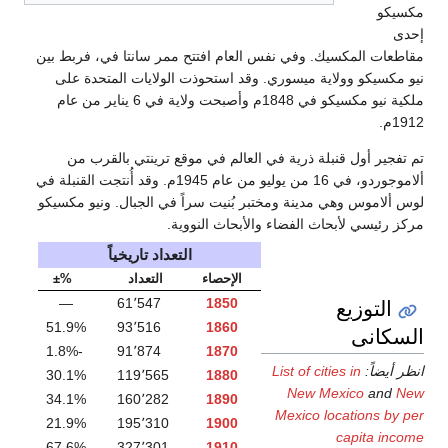
مكسيك. وفي نفس العام افتتح ممر سانتا في، فربط بين
 وولاية ميسوري. وقد استحوذت الولايات المتحدة على
ملكية نيو مكسيكو في 1848م وأصبحت ولاية في 6 يناير من عام
ل قنبلة ذرية في العالم في موقع ترينتي بالقرب من
ألاموجوردو، في 16 من يوليو من عام 1945م. وقد أُنتجت القنبلة في
 وهي مدينة ومختبر بُنيت سراً في الجبال. ونيو مكسيكو
لأبحاث الفضاء والأبحاث النووية.
التعداد تاريخياً
الإحصاء
التعداد
%±
زيع
—
61٬547
1850
51.9%
93٬516
1860
ى
-1.8%
91٬874
1870
List of cities in
30.1%
119٬565
1880
New Mexic
34.1%
160٬282
1890
Mexico locati
21.9%
195٬310
1900
cap
67.6%
327٬301
1910