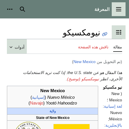
عرفة
الرئيسية
بحث
أدوات شخصية
نيومكسيكو
رض جدول المحتويات
ش هذه الصفحة
أدوات
ل من
New Mexico
)
هذا المقال هو عن the U.S. state. إذا كنت تريد الاستخدامات
ظر
نيومكسيكو (توضيح)
.
New Mexico
Nuevo México
(
إسپانية
)
)
Navajo
(
Yootó Hahoodzo
:
ولاية
State of New Mexico