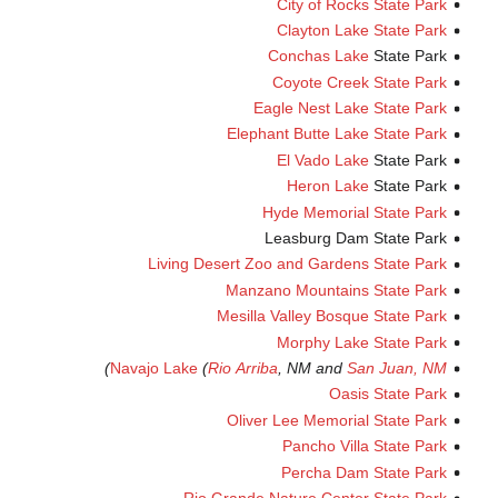
City of Rocks Sta
Clayton Lake Stat
Conchas Lake
Stat
Coyote Creek Stat
Eagle Nest Lake Stat
Elephant Butte Lake Sta
El Vado Lake
Stat
Heron Lake
Stat
Hyde Memorial Stat
Leasburg Dam Stat
Living Desert Zoo and Gardens Stat
Manzano Mountains Stat
Mesilla Valley Bosque Sta
Morphy Lake Stat
)
Navajo Lake
(
Rio Arriba
, NM and
San Ju
Oasis Stat
Oliver Lee Memorial Sta
Pancho Villa Sta
Percha Dam Stat
Rio Grande Nature Center Stat