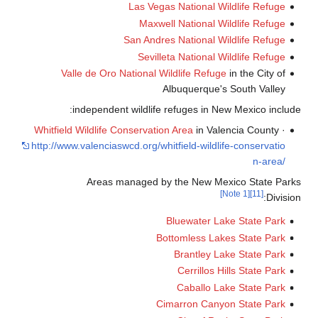
Las Vegas National Wildlife
Maxwell National Wildlife
San Andres National Wildlife
Sevilleta National Wildlife
Valle de Oro National Wildlife Refuge
in the 
Albuquerque's South 
independent wildlife refuges in New Mexic
Whitfield Wildlife Conservation Area
in Valencia C
http://www.valenciaswcd.org/whitfield-wildlife-cons
Areas managed by the New Mexico St
[Note 1]
Bluewater Lake Stat
Bottomless Lakes Stat
Brantley Lake Sta
Cerrillos Hills Sta
Caballo Lake Stat
Cimarron Canyon Stat