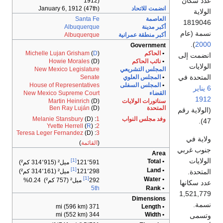
1912)
انضمت للاتحاد
January 6, 1912 (47th)
العاصمة
Santa Fe
أكبر مدينة
Albuquerque
أكبر منطقة عمرانية
Albuquerque
Government
•
الحاكم
)
D
(
Michelle Lujan Grisham
•
نائب الحاكم
(D)
Howie Morales
المجلس التشريعي
New Mexico Legislature
•
المجلس العلوي
Senate
•
المجلس السفلى
House of Representatives
القضاء
New Mexico Supreme Court
سناتورات الولايات
(D)
Martin Heinrich
المتحدة
(D)
Ben Ray Luján
وفد مجلس النواب
1
:
(D)
Melanie Stansbury
Yvette Herrell
(
R
)
:
2
Teresa Leger Fernandez
(D)
:
3
(
القائمة
)
Area
[1]
• Total
121٬591
ميل² (314٬915 كم²)
[1]
• Land
121٬298
ميل² (314٬161 كم²)
[1]
• Water
292
ميل² (757 كم²) 0.24%
5th
• Rank
Dimensions
371 mi (596 km)
• Length
344 mi (552 km)
• Width