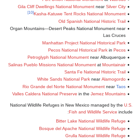
Gila Cliff Dwellings National Monument
near
Silv
[10]
Kasha-Katuwe Tent Rocks National Mo
Old Spanish National Histori
Organ Mountains—Desert Peaks National Monumen
Las 
Manhattan Project National Historic
Pecos National Historical Park
i
Petroglyph National Monument
near Albuq
Salinas Pueblo Missions National Monument
at
Mount
Santa Fe National Histori
White Sands National Park
near
Alam
Rio Grande del Norte National Monument
ne
Valles Caldera National Preserve
in the
Jemez Mou
National Wildlife Refuges in New Mexico managed 
Fish and Wildlife Serv
Bitter Lake National Wildlife
Bosque del Apache National Wildlife
Grulla National Wildlife