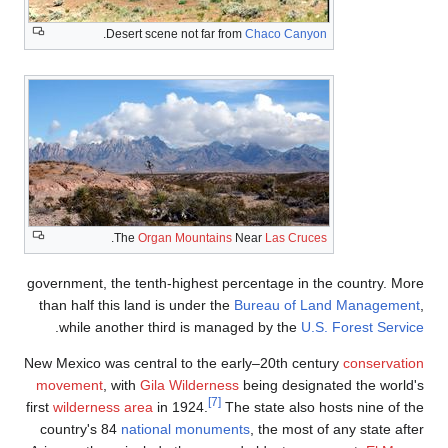
.
Desert scene not far from
Chaco Canyon
.
The
Organ Mountains
Near
Las Cruces
government, the tenth-highest percentage in the cou
than half this land is under the
Bureau of Land Ma
.
while another third is managed by the
U.S. Fore
New Mexico was central to the early–20th century
co
movement
, with
Gila Wilderness
being designated t
[7]
first
wilderness area
in 1924.
The state also hosts n
country's 84
national monuments
, the most of any 