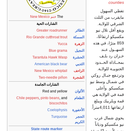
ول
The
ختم New Mexico
الثلث
اية.
الشارات الحية
ال نيو
الطائر
Greater roadrunner
اعًا،
السمكة
Rio Grande cutthroat trout
ا، في هذه
الزهرة
Yucca
ند
النجيل
Blue grama
لـف
الحشرة
Tarantula Hawk Wasp
حــدود
الثديي
American black bear
لاية.
الزاحف
New Mexico whiptail
ـال روكي
الشجرة
Two-needle piñon
وسط نيو
الشارات الجامدة
أعلى
الألوان
Red and yellow
لاية هي
الطعام
, and
pinto beans
,
Chile peppers
 ويبلغ
biscochitos
الأحفورة
Coelophysis
الحجر
Turquoise
ل غرب
الكريم
دياناً
State route marker
انًا ضيقة