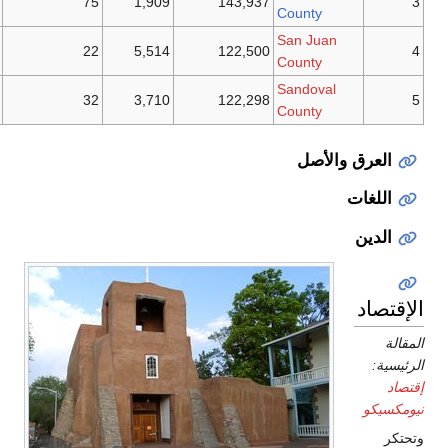
Santa Fe
75
1,909
143,937
County
San Juan
Farmington
22
5,514
122,500
County
Sandoval
Rio Rancho
32
3,710
122,298
County
ق والأصل
ت