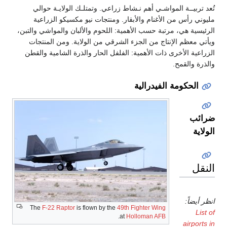
ة المواشـي أهم نـشاط زراعي. وتمتلـك الولايـة حوالي
من الأغنام والأبقار. ومنتجات نيو مكسيكو الزراعية
، مرتبة حسب الأهمية: اللحوم والألبان والمواشي والتبن،
 الإنتاج من الجزء الشرقي من الولاية. ومن المنتجات
أخرى ذات الأهمية: الفلفل الحار والذرة الشامية والقطن
مح.
مة الفيدرالية
The
F-22 Raptor
is flown by the
49th Fighter Wing
.
at
Holloman AFB