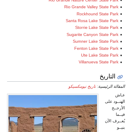
Rio Grande Valley Sta
Rockhound Stat
Santa Rosa Lake Stat
Storrie Lake Sta
Sugarite Canyon Stat
Sumner Lake Stat
Fenton Lake Stat
Ute Lake Stat
Villanueva Sta
ريخ
ئيسية:
تاريخ نيومكسيكو
ى
ن