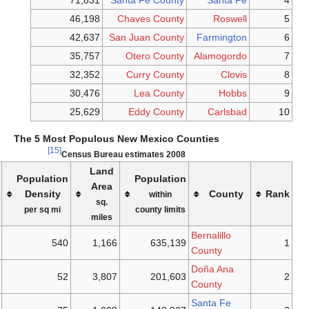
71,831
Santa Fe County
Santa Fe
46,198
Chaves County
Roswell
42,637
San Juan County
Farmington
35,757
Otero County
Alamogordo
32,352
Curry County
Clovis
30,476
Lea County
Hobbs
25,629
Eddy County
Carlsbad
The 5 Most Populous New Mexico Counties
[15]
2008 Census Bureau estimates
Land
Population
Population
Largest
Area
Density
County
within
city
sq.
per sq mi
county limits
miles
Bernalillo
Albuquerque
540
1,166
635,139
County
Doña Ana
Las Cruces
52
3,807
201,603
County
Santa Fe