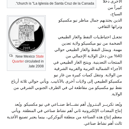
church is "La Iglesia de Santa Cruz de la Canada".
بهم جمال مناظر نيو مكسيكو
افي.
طـيات النفط والغاز الطبيعي
نيو ميكسيكو ولاية تعدين
 النفط والغاز الطبيعي حوالي
خل الولاية الإجمالي من
New Mexico
State
Quarter
circulated in
تعدينية. وينتج الغاز الطبيعي في
late 2008.
مالية الغربية والغربية الشرقية
 وتنقل كميات كبيرة من غاز نيو
يعي إلى ولايات أخرى بالأنابيب. ويأتي حوالي ثلاثة أرباع
كسيكو من مقاطعة لي في الطرف الجنوبي الشرقي من
ـر البـتـرول أهم نشـــاط صنــاعي في نيو مكسيكو. ويُعد
ات الإلكترونية ثاني أهم نشاط صناعي في المنطقة. ويأتي
هذه الصناعة من منطقة ألبوكركي، بينما يعتبر تصنيع الأغذية
شاط صناعي.