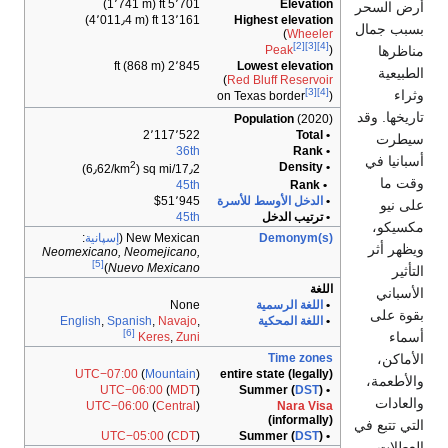
5٬701 ft (1٬741 m)
Elevation
13٬161 ft (4٬011٫4 m)
Highest elevation
(
Wheeler
[2]
[3]
[4]
Peak
)
2٬845 ft (868 m)
Lowest elevation
(
Red Bluff Reservoir
[3]
[4]
on
Texas border
)
Population
(2020)
2٬117٬522
• Total
36th
• Rank
2
• Density
)
17٫2/sq mi (6٫62/km
45th
• Rank
•
الدخل الأوسط للأسرة
$51٬945
• ترتيب الدخل
45th
Demonym(s)
New Mexican (
إسپانية
:
Neomexicano, Neomejicano,
[5]
)
Nuevo Mexicano
اللغة
•
اللغة الرسمية
None
•
اللغة المحكية
,
Navajo
,
Spanish
,
English
[6]
Keres
,
Zuni
Time zones
UTC−07:00
(
Mountain
)
entire state (legally)
UTC−06:00
(
MDT
)
DST
)
• Summer (
UTC−06:00
(
Central
)
Nara Visa
(informally)
ي
UTC−05:00
(
CDT
)
DST
)
• Summer (