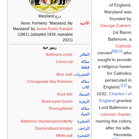
درع Maryland
ة
None. Formerly: "Maryland, My
Maryland" by
James Ryder Randall
(1861), (adopted 1939, repealed
2021)
رموز حية
ر
Baltimore oriole
Calico cat
ريات
Blue crab
Chesapeake Bay Retriever
ك
Rock fish
رة
Black-eyed Susan
Thoroughbred
د
رة
Baltimore checkerspot butterfly
حف
Diamondback terrapin
رة
White oak