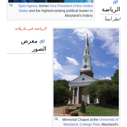
Spiro Agnew
, former
Vice President o
States
and the highest-ranking politic
Marylan
الرياضة في ماريلاند
معرض
الصور
Memoria
Marylan