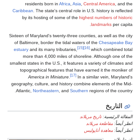
residents born in
Africa
,
Asia
Caribbean
. The state's central role 
by its hosting of some of the
hi
Sixteen of Maryland's twenty-three cou
of Baltimore, border the tidal wate
[1
estuary
and its many tributaries,
more than 4,000 miles of shore
smallest states in the U.S., it feature
topographical features that hav
[17]
America in Miniature
.
In 
geography, culture, and history com
Atlantic,
Northeastern
, and
South
ند