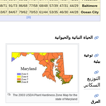
49/33
59/42
70/52
81/64
88/71
91/73
86/68
77/58
68/48
57/39
4
49/32
58/41
68/51
78/62
83/67
84/67
79/62
70/53
61/44
53/35
4
[20]
وانية
The 2003 USDA Plant Hardiness Zone 
state