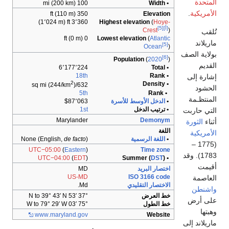
100 mi (200 km)
350 ft (110 m)
3٬360 ft (1٬024 m)
Highest elev
0 ft (0 m)
Lowest eleva
Populat
6٬177٬224
18th
2
)
632/sq mi (244/km
5th
ط للأسرة
$87٬063
1st
Marylander
ية
)
de facto
None (English,
UTC−05:00
(
Eastern
)
UTC−04:00
(
EDT
)
MD
US-MD
IS
يدي
Md.
37° 53′ N to 39° 43′ N
75° 03′ W to 79° 29′ W
www
.maryland
.gov