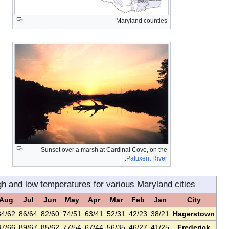
Maryla
Sunset over a marsh at Cardinal C
.
Pat
Monthly normal high and low temperatures for various
Dec
Nov
Oct
Sep
Aug
Jul
Jun
May
Apr
Mar
F
43/27
54/35
66/43
77/55
84/62
86/64
82/60
74/51
63/41
52/31
4
46/30
57/38
68/47
80/59
87/66
89/67
85/62
77/54
67/44
56/35
4