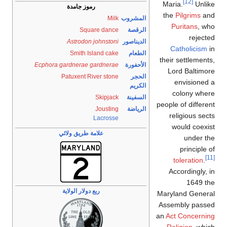
رموز جامدة
روب
Milk
صة
Square dance
اصور
Astrodon johnstoni
ام
Smith Island cake
ورة
Ecphora gardnerae gardnerae
ر
Patuxent River stone
م
نة
Skipjack
ضة
Jousting
Lacrosse
علامة طريق ولائي
ربع دولار الولاية