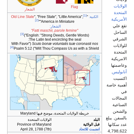
Flag
الشعار
Old Line State
", "Free State", "Little Americ
[2]
"America in Miniature"
الشعار:
"Fatti maschii, parole femine"
[3]
The Latin text encircling the sea
("With Favor
Scuto bonæ voluntatis tuæ co
[4]
Wilt Thou Compass Us as with a Shi
ولايات المتحدة، موضح فيها Maryland
الولايات المتحدة
Province of Maryland
April 28, 1788 (7th)