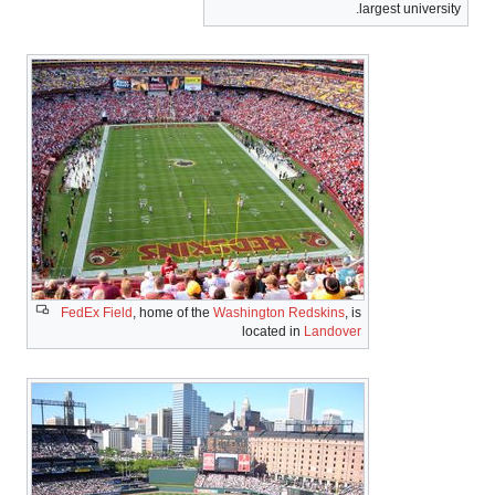
FedEx Field
, home of the
Washington 
located 