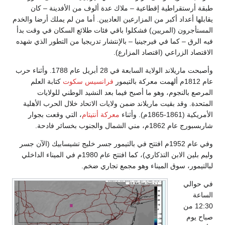
 ملاك عدة ألوف من الأفدينة – كان
رعين العاديين. أما من لم يملك أرضا والخدم
وا باقي فئات طلائع السكان في وقت بدأ
– بالإنتشار تدريجيا من التطور الذي شهده
زارع).
وأصبحت ماريلاند الولاية السابعة في 28 أبريل عام 1788. وأثناء حرب
فرانسيس سكوت
كتابة العلم
 فيما بعد النشيد الوطني للولايات
ضمن ولايات الاتحاد خلال الحرب الأهلية
معركة أنتيتام
، التي وقعت بجوار
فتتح في بالتيمور جسر خليج تشيسابيك (الآن جسر
وليم بلين الابن التذكاري)، كما افتتح عام 1980م في الميناء الداخلي
 مجمع تجاري ضخم.