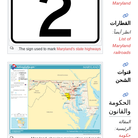
.
The sign used to mark
Maryland's sta