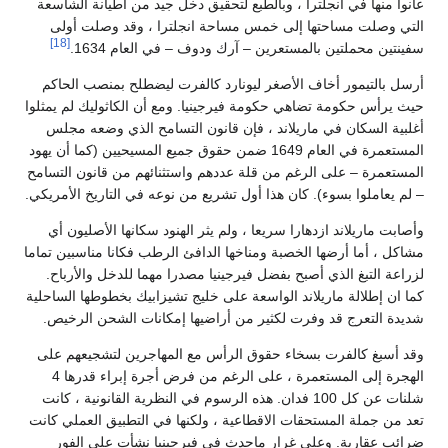
لطبع لتحقيق دخل جيد من أطيانة الشاسعة
س مساحة انجلترا ، وقد وصلت أولى
[18]
– آرك ودوف – في العام 1634.
 ليونارد كالفرت ليضطلح بمنصب الحاكم
ة فيرجينيا. ومع أن الكاثوليك لم يمثلوا
، فإن قانون التسامح الذي وضعه مجلس
مستعمرة في العام 1649 ضمن حقوق جميع المسيحيين (كما أن يهود
قلة عددهم واستثنائهم من قانون التسامح
 أول تشريع من نوعه في التاريخ الأمريكي.
ا ، ولم يثر الهنود سكانها الأصليون أي
مناخها الدافئ الرطب فكانا مناسبين تماما
 فيرجينيا مصدرا مهما للدخل والأرباح.
اسعة على خليج تشيزابيك بخطوطها الساحلية
ر من أراضيها إمكانات الشحن الرخيص.
وق الرأس مع المهاجرين لتشجيعهم على
الهجرة إلى المستعمرة ، على الرغم من فرض أجرة إبراء قدرها 4
 100 فدان. هذه الرسوم في النظرية القانونية ، كانت
طاعية ، ولكنها في التطبيق العملي كانت
ماحدث في فيرجينيا نشأت على الفور