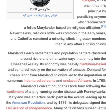
طـُرِح في 2000
قوائم رموز الولايات الأمريكية
a fellow Marylander based on
Nevertheless, religious strife was 
and Catholics remained a minority, 
than in
Maryland's early settlements and pop
around rivers and other wate
Chesapeake Bay. Its economy was
and centered mostly on the cultivati
cheap labor from Maryland colonists
numerous
indentured servants
and
e
Maryland's current boundarie
settlement
of a long-running border d
Maryland was an active participant i
the
American Revolution
, and by 1776
Declaration of Independence
. Many of