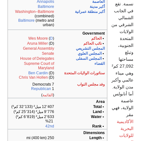
Annapolis
Baltimore
رانية
Washington–Baltimore
(combined)
Baltimore
(metro and
urban)
Wes Moore
(
D
)
Aruna Miller
(D)
ريعي
General Assembly
لوي
Senate
سفلى
House of Delegates
Supreme Court of
Maryland
ايات المتحدة
(D)
Ben Cardin
Chris Van Hollen
(D)
واب
7 Democrats
Republican
1
(
القائمة
)
12٬407 ميل² (32٬133 كم²)
9٬776 ميل² (25٬314 كم²)
2٬633 ميل² (6٬819 كم²)
21%
42nd
250 mi (400 km)