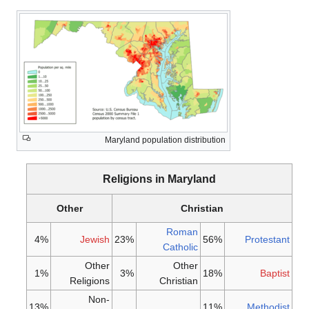
Maryland population 
Religions in M
Other
Ro
4%
Jewish
23%
Cath
Other
Ot
1%
3%
Religions
Chris
Non-
13%