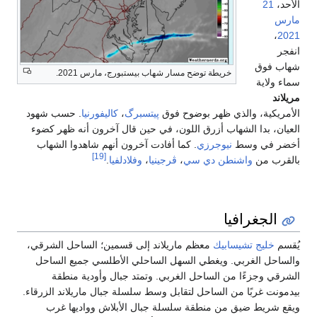
سار شهاب بيستبورج، مارس 2021.
وح فوق
پيتسبرگ
،
كاليفورنيا
. حسب شهود
للون، في حين قال آخرون أنه ظهر كضوء
كما أفادت آخرون أنهم شاهدوا الشهاب
[19]
،
ڤرجينيا
،
وفلادلفيا
.
اريلاند إلى قسمين؛ الساحل الشرقي،
سهل الساحلي الأطلسي جميع الساحل
لغربي. وتمتد جبال وأودية منطقة
قابل وسط سلسلة جبال ماريلاند الزرقاء.
لسلة جبال الأبلاش وواديها غرب