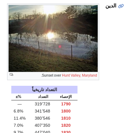
.
Sunset over
Hunt Valle
التعداد تاريخياً
الإحصاء
التعداد
%±
—
319٬728
1790
6.8%
341٬548
1800
11.4%
380٬546
1810
7.0%
407٬350
1820
9.7%
447٬040
1830