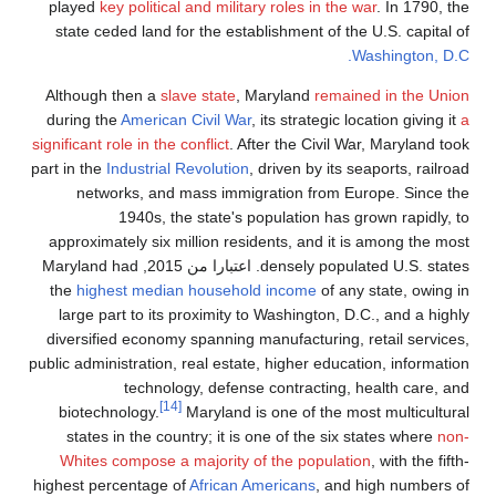
played
key political and military rol
state ceded land for the establishm
Although then a
slave state
, Maryl
during the
American Civil War
, its s
significant role in the conflict
. After t
part in the
Industrial Revolution
, drive
networks, and mass immigratio
1940s, the state's popula
approximately six million residents
من 2015
, Maryland had
the
highest median household inc
large part to its proximity to Wash
diversified economy spanning manufa
public administration, real estate, hig
technology, defense cont
[14]
biotechnology.
Maryland is one 
states in the country; it is one o
Whites compose a majority of the
highest percentage of
African Americ