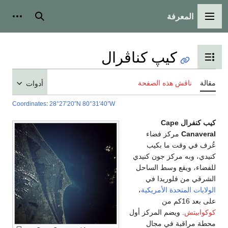
المعرفة
القائمة الرئيسية
بحث
أدوات
كيپ كناڤرال
تبديل عرض جدول المحتويات
مقالة
ناقش هذه الصفحة
أدوات
Coordinates
:
28°27′20″N
80°31′40″W
كيب كنفرال
Cape
Canaveral
مركز فضاء
عُرف في وقت ما بكيب
كنيدي، وبه مركز جون كنيدي
للفضاء، ويقع وسط الساحل
الشرقي من فلوريدا في
الولايات المتحدة الأمريكية
،
على بعد 16كم من
كوكوابيتش
. ويضم المركز أول
محطة مراقبة في مجال