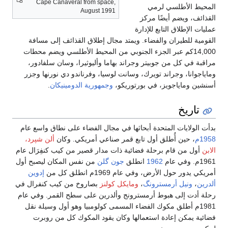
Cape Canaveral from space,
المحيط الأطلسي لرمي
August 1991
القذائف، ويضم أيضًا مركز
عمليات الإطلاق التابع للإدارة
القومية للطيران والفضاء. ويمتد مجال إطلاق القذائف إلى مسافة
14,000كم عبر الجزء الجنوبي من المحيط الأطلسي ويضم محطات
مراقبة في كل من جوبيتر وجراند بهاما وأليوثيرا، وسان سلفادور،
وماياجوانا، وجراند تويرك، وسانت لوسيا، وفرناندو دي نورنها وجزر
أسنشين وماياجويز، في بورتوريكو،
وجمهورية الدومينيكان
.
تاريخ
بدأت الولايات المتحدة أبحاثها في مجال الفضاء على نطاق واسع عام
1958م
، حين أُطلق أول تابع قمر صناعي أمريكي. وكان
ألن شپرد،
الابن
أول من قام برحلة فضائية ذات مدار قصير من كيب كنفِرَال عام
1961م. وفي عام
1962
انطلق
جون گلن
من نفس المكان ليصبح أول
أمريكي يدور حول الأرض، وفي عام 1969م انطلق كل من
إدوين
ألدرين
،
ونيل أرمسترونگ
،
ومايكل كولنز
بصاروخ من كيب كنفرال في
رحلة أدت إلى هبوط أرمسترونج وألدرين على سطح القمر. وفي عام
1981م أطلق مكوك الفضاء المسمى كولومبيا وهو أول وسيلة نقل
فضائية يمكن إعادة استعمالها وكان يقود المكوك كل من روبرت