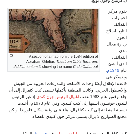
ل.كريبين وجون يونج.
يقوم مركز
اختبارات
القذائف
التابع للسلاح
الجوي
بإدارة مجال
مدى
A section of a map from the 1584 edition of
القذائف،
Abraham Ortelius'
Theatrum Orbis Terrarum,
الذي أنشئ
.
Additamentum III
showing the name
C. de Cañareal
عام
1949م
.
ويعسكر في
قاعدة الإطلاق أيضًا وحدات الأسلحة والمدرعات الحربية من الجيش
والأسطول الحربي. وكانت المنطقة بأكملها تسمى كيب كنفرال إلى أن
جاء نوفمبر عام 1963 عقب
اغتيال الرئيس جون كندي
إذ غير الرئيس
ليندون جونسون اسمها إلى كيپ كنيدي. وفي عام 1973م، أعيدت
تسمية المنطقة إلى كيب كنافرال، بناء على رغبة سكان فلوريدا. ولكن
مجمع الصواريخ لا يزال يسمى مركز جون كنيدي للفضاء.
كيب كنافرال
هي جزء في
مقاطعةِ بريفارد
في
فلوريدا
، الولايات