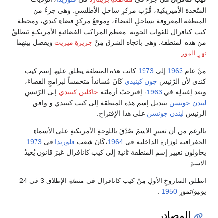
المتّحدة الأميريكية، قُرْب مركزِ ساحلِ الأطلسيِ. وهي جزءُ من
المنطقة المعروفة بساحلِ الفضاءَ، وموقعُ مركزِ فضاءِ كندي، ومحطة
كيب كنافرال للقوات الجوية. معظم المراكب الفضائيةِ الأمريكيةِ تَنطلقُ
من هذه المنطقة. وهي باتجاه الشرق مِنْ
جزيرةِ ميريت
ويفصل بينهما
نهرِ الموز
.
مِنْ عام
1963
إلى
1973
كانت هذه المنطقة يطلق عليها إسم كيب
كندي لأن الرّئيس
جون كينيدي
كَانَ مُسانداً متحمساً لبرامجِ الفضاءَ،
وبعد إغتيالِه في
1963
، إقترحتْ أرملتَه
جاكلين كينيدي
إلى الرّئيسِ
ليندن جونسن
بتبديل إسم هذه المنطقة إلى كيب كينيدي و وافق
الرئيس
ليندن جونسن
على هذا الإقتراح.
بالرغم من أن تغييرِ الاسمَ صُدّقَ باللوحةِ الأمريكيةِ على الأسماءِ
الجغرافيةِ لوزارة الداخليةِ في
1964
،كَانَ شعب
فلوريدا
في
1973
يحاولون تغيير إسم المنطقة ثانية إلى كيب كانافرال عَبرَ قانون يُعيدُ
الاسمَ.
انطلق الصاروخِ الأولِ مِنْ كيب كانافرال في منصّةِ الإطلاق 3 في 24
يوليو/تموزِ
1950
.
المصادر