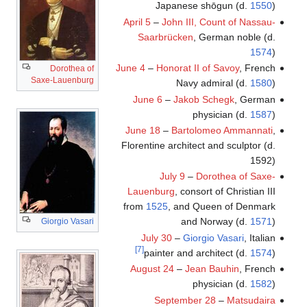
Japanese shōgun (d.
1550
)
April 5
–
John III, Count of Nassau-
Saarbrücken
, German noble (d.
1574
)
June 4
–
Honorat II of Savoy
, French
Dorothea of
Saxe-Lauenburg
Navy admiral (d.
1580
)
June 6
–
Jakob Schegk
, German
physician (d.
1587
)
June 18
–
Bartolomeo Ammannati
,
Florentine architect and sculptor (d.
1592)
July 9
–
Dorothea of Saxe-
Lauenburg
, consort of Christian III
from
1525
, and Queen of Denmark
and Norway (d.
1571
)
Giorgio Vasari
July 30
–
Giorgio Vasari
, Italian
[7]
painter and architect (d.
1574
)
August 24
–
Jean Bauhin
, French
physician (d.
1582
)
September 28
–
Matsudaira