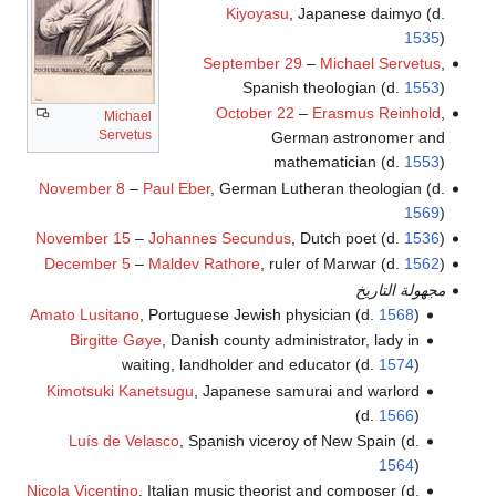
Kiyoyasu
, Japanese daimyo (d.
1535
)
September 29
–
Michael Servetus
,
Spanish theologian (d.
1553
)
October 22
–
Erasmus Reinhold
,
Michael
Servetus
German astronomer and
mathematician (d.
1553
)
November 8
–
Paul Eber
, German Lutheran theologian (d.
1569
)
November 15
–
Johannes Secundus
, Dutch poet (d.
1536
)
December 5
–
Maldev Rathore
, ruler of Marwar (d.
1562
)
مجهولة التاريخ
Amato Lusitano
, Portuguese Jewish physician (d.
1568
)
Birgitte Gøye
, Danish county administrator, lady in
waiting, landholder and educator (d.
1574
)
Kimotsuki Kanetsugu
, Japanese samurai and warlord
(d.
1566
)
Luís de Velasco
, Spanish viceroy of New Spain (d.
1564
)
Nicola Vicentino
, Italian music theorist and composer (d.