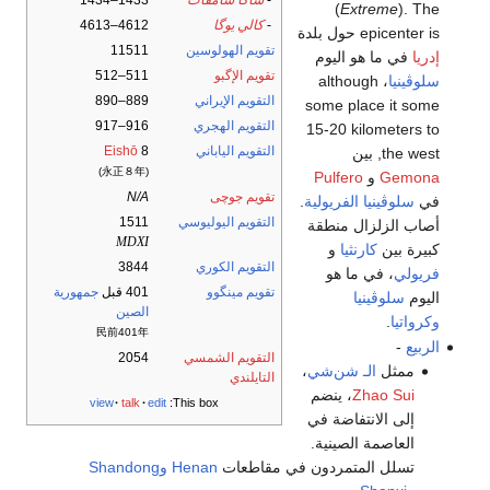
-
شاكا سامڤات
1433–1434
(
Extreme
). The
-
كالي يوگا
4612–4613
epicenter is حول بلدة
تقويم الهولوسين
11511
إدريا
في ما هو اليوم
تقويم الإگبو
511–512
سلوڤينيا
، although
التقويم الإيراني
889–890
some place it some
التقويم الهجري
916–917
15-20 kilometers to
التقويم الياباني
8
Eishō
the west, بين
(永正８年)
Gemona
و
Pulfero
تقويم جوچى
N/A
في
سلوڤينيا الفريولية
.
التقويم اليوليوسي
1511
أصاب الزلزال منطقة
MDXI
كبيرة بين
كارنثيا
و
التقويم الكوري
3844
فريولي
، في ما هو
تقويم مينگوو
401 قبل
جمهورية
اليوم
سلوڤينيا
الصين
وكرواتيا
.
民前401年
الربيع
-
التقويم الشمسي
2054
ممثل
الـ شن‌شي
،
التايلندي
Zhao Sui
، ينضم
view
talk
edit
This box:
إلى الانتفاضة في
العاصمة الصينية.
تسلل المتمردون في مقاطعات
Henan
وShandong