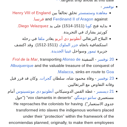
نوفمبر
-
معاهدة وستمنستر
تخلق تحالفاً بين
Henry VIII of England
against
Ferdinand II of Aragon
and
فرنسا
.
بداية فتح
كوبا
(1511-1514) على يد
Diego Velazquez
.
كورتيز يشارك في التجريدة.
الملاح البرتغالي
أنطونيو دي أبريو
يغادر
ملقا
في رحلة
استكشافية باتجاه
جزر الملوك
(1511-1512). وقد اكتشف
جزيرة
تيمور
وسواحل
غينيا الجديدة
.
20 نوفمبر
- السفينة
Afonso de
, transporting
Frol de la Mar
Albuquerque
and the valuable treasure of the conquest of
.
Malacca
, sinks
en route
to
Goa
23 نوفمبر
- وفاة محمود شاه، سلطان
گجرات
. وكان قد قرر قبل
وفاته التفاوض مع البرتغاليين.
21 ديسمبر
- عظة القس الدومنيكاني
أنطونيو دى مونتسينوس
أمام
مستعمري
سانتو دومنگو
، "vox clamantis in deserto" ("حول
جدوى الاستعمار"). He reproaches the colonists for having
transformed into slaves the indigenous workers placed
under their “protection” within the framework of the
encomiendas planned, originally, to make them employees