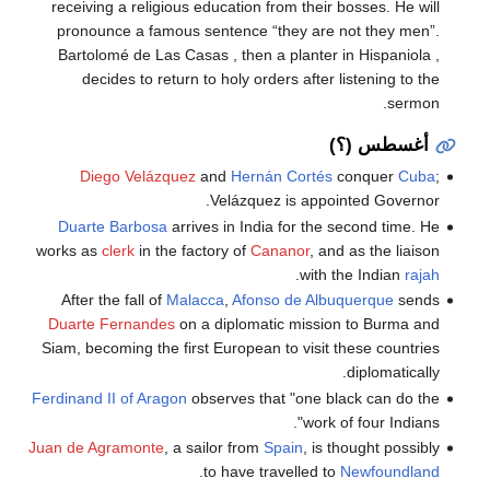
receiving a religious education from their bosses. He will
pronounce a famous sentence “they are not they men”.
Bartolomé de Las Casas , then a planter in Hispaniola ,
decides to return to holy orders after listening to the
sermon.
أغسطس (؟)
Diego Velázquez
and
Hernán Cortés
conquer
Cuba
;
Velázquez is appointed Governor.
Duarte Barbosa
arrives in India for the second time. He
works as
clerk
in the factory of
Cananor
, and as the liaison
.
with the Indian
rajah
After the fall of
Malacca
,
Afonso de Albuquerque
sends
Duarte Fernandes
on a diplomatic mission to Burma and
Siam, becoming the first European to visit these countries
diplomatically.
Ferdinand II of Aragon
observes that "one black can do the
work of four Indians".
Juan de Agramonte
, a sailor from
Spain
, is thought possibly
.
to have travelled to
Newfoundland