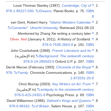
Louis Thomas Stanley (1987).
Cambridge, City of
^
978-1-85227-030-
Dreams
. Planet Books. p. 75.
ISBN
.
8
van Gent, Robert Harry.
"Islamic-Western Calendar
^
.
Converter"
.
Utrecht University
. Retrieved
2011-08-23
Mentioned by Zhang Xie writing a century later.
^
Oliver, Neil
(January 4, 2011).
A History of Scotland
.
^
.
978-0-7538-2663-8
p. 191.
ISBN
John Cruickshank (1968).
French Literature and Its
^
Background: The sixteenth century
(in الإنجليزية).
.
978-0-19-285043-0
Oxford U.P. p. 207.
ISBN
Derrik Mercer (February 1993).
Chronicle of the Royal
^
978-
Family
. Chronicle Communications. p. 140.
ISBN
.
1-872031-20-0
Chris Murray (2003).
Key Writers on Art: From
^
antiquity to the nineteenth century
(in الإنجليزية).
.
978-0-415-24301-8
Psychology Press. p. 69.
ISBN
David Williamson (1986).
Debrett's Kings and Queens
^
978-0-88162-
of Britain
. Salem House. p. 107.
ISBN