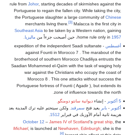
rule from
Johor
, starting decades of skirmishes against the
Portuguese to regain the fallen city. While taking the city,
the Portuguese slaughter a large community of
Chinese
[3]
merchants living there.
Malacca is the first city in
Southeast Asia
to be taken by a Western nation, gaining
1957
home rule only in
، حين أصبحت جزءاً من
ماليزيا
.
أغسطس
- expedition of the independent Saadi sultanate
against Founti in Morocco 7 . The marabout of the
brotherhood of southern Morocco Chadiliya entrusts the
Saadian Mohammed el-Qaïm with the task of waging holy
war against the Christians who occupy the coast of
Morocco 8 . This one attacks without success the
Portuguese fortress of Founti ( Agadir ), but extends its
zone of influence towards the north.
5 أكتوبر
- إنشاء
ديوانية سانتو دومنگو
.
أكتوبر
-
بابر
يعيد فتح
سمرقند
. ولكن سيتحتم عليه ترك المدينة بعد
هزيمة ثانية أمام الأوزبك في فبراير
1512
.
October 12
–
James IV of Scotland
's
great ship
, the
Michael
, is launched at
Newhaven, Edinburgh
; she is the
[4]
largest ship afloat at this date.