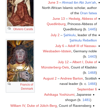
June 3
–
Ahmad ibn Abi Jum'ah
,
North African Islamic scholar, author
of the
Oran fatwa
June 13
–
Hedwig, Abbess of
Quedlinburg
, Princess-Abbess of
Quedlinburg (b.
1445
)
Oliviero Carafa
July 2
–
Şahkulu
, leader of the
Şahkulu Rebellion
July 6
–
Adolf III of Nassau-
Wiesbaden-Idstein
, Germany noble
(b.
1443
)
July 12
–
Albert I, Duke of
Münsterberg-Oels
, Count of Kladsko
(b.
1468
)
August 2
–
Andrew Barton
, Scottish
naval leader (b. c.
1466
)
Francis of
Denmark
September 6
Ashikaga Yoshizumi
, Japanese
shogun (b.
1481
)
William IV, Duke of Jülich-Berg
, Count of Ravensberg