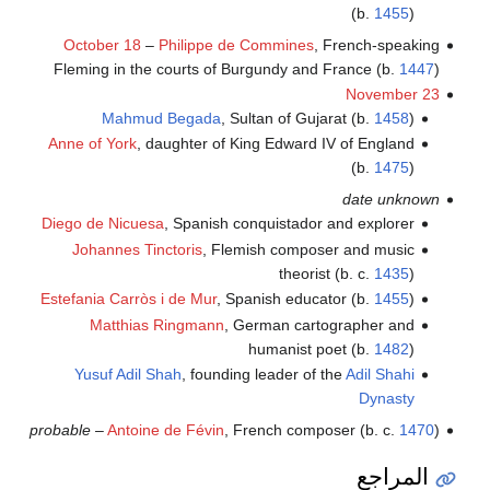
(b.
1455
)
October 18
–
Philippe de Commines
, French-speaking
Fleming in the courts of Burgundy and France (b.
1447
)
November 23
Mahmud Begada
, Sultan of Gujarat (b.
1458
)
Anne of York
, daughter of King Edward IV of England
(b.
1475
)
date unknown
Diego de Nicuesa
, Spanish conquistador and explorer
Johannes Tinctoris
, Flemish composer and music
theorist (b. c.
1435
)
Estefania Carròs i de Mur
, Spanish educator (b.
1455
)
Matthias Ringmann
, German cartographer and
humanist poet (b.
1482
)
Yusuf Adil Shah
, founding leader of the
Adil Shahi
Dynasty
probable
–
Antoine de Févin
, French composer (b. c.
1470
)
المراجع