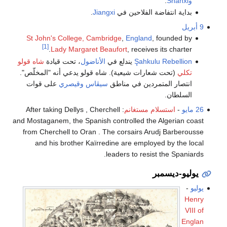
وShanxi
.
بداية انتفاضة الفلاحين في
Jiangxi
.
9 أبريل
St John's College, Cambridge
,
England
, founded by
[1]
Lady Margaret Beaufort
, receives its charter.
Şahkulu Rebellion
يندلع في
الأناضول
، تحت قيادة
شاه قولو
تكلي
(تحت شعارات شيعية). شاه قولو يدعي أنه "المخلّص".
انتصار المتمردين في مناطق
سيڤاس
وقيصري
على قوات
السلطان.
26 مايو
-
استسلام مستغانم
: After taking Dellys , Cherchell
and Mostaganem, the Spanish controlled the Algerian coast
from Cherchell to Oran . The corsairs Arudj Barberousse
and his brother Kaïrredine are employed by the local
leaders to resist the Spaniards.
يوليو-ديسمبر
يوليو
-
Henry
VIII of
Englan