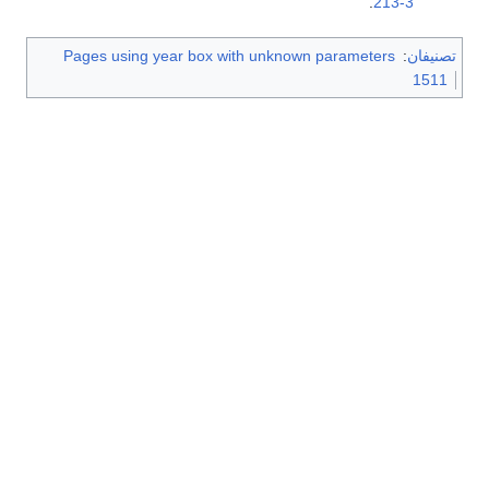
.
213-3
تصنيفان
:
Pages using year box with unknown parameters
1511