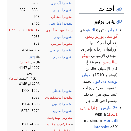
التقويم الآشوري
6261
أحداث
التقويم البهائي
−333 – −332
التقويم البنغالي
918
يناير-يونيو
التقويم الأمازيغي
2461
فبراير
- ثورة
التاينو
في
سنة العهد الإنگليزي
2
Hen. 8
– 3
Hen. 8
گوانيكا
،
پوِرتو ريكو
،
التقويم البوذي
2055
بعد أن أمر كاسيك
التقويم البورمي
873
أورايوان رجاله بإغراق
التقويم البيزنطي
7019–7020
الجندي الإسباني
دييگو
التقويم الصيني
年
庚午
سالسيدو
لمعرفة إذا
(المعدن
الحصان
)
4207 أو 4147
كان الإسپان خالدين
— إلى —
(نوفمبر 1510).
خوان
辛未年
(المعدن
الماعز
)
پونسه دى ليون
يخمد
4208 أو 4148
بقسوة التمرد ويجلب
التقويم القبطي
1227–1228
عبيد سود من أفريقيا
التقويم الديسكوردي
2677
ليعملوا في المناجم.
التقويم الإثيوپي
1503–1504
26 مارس
-
زلزال إدريا
التقويم العبري
5271–5272
: with a
1511
التقاويم الهندوسية
maximum
Mercalli
-
ڤيكرام سامڤات
1567–1568
intensity
of X