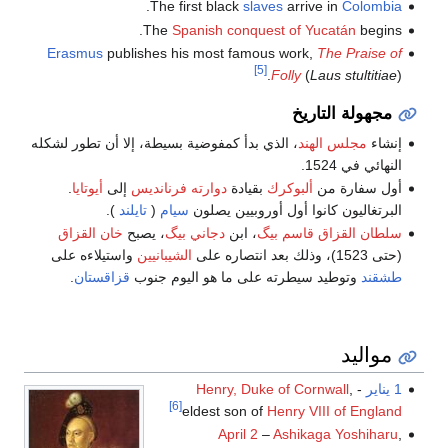
.
The first black
slaves
arrive in
Colombia
The
Spanish conquest of Yucatán
begins.
Erasmus
publishes his most famous work,
The Praise of
[5]
Folly
(
Laus stultitiae
).
مجهولة التاريخ
إنشاء
مجلس الهند
، الذي بدأ كمفوضية بسيطة، إلا أن تطور لشكله
النهائي في 1524.
أول سفارة من
ألبوكرك
بقيادة
دوارته فرنانديس
إلى
أيوتايا
.
البرتغاليون كانوا أول أوروبيين يصلون
سيام
(
تايلند
).
سلطان القزاق
قاسم بيگ
، ابن
دجاني بيگ
، يصبح
خان القزاق
(حتى 1523)، وذلك بعد انتصاره على
الشيبانيين
واستيلاءه على
طشقند
وتوطيد سيطرته على ما هو اليوم جنوب
قزاقستان
.
مواليد
1 يناير
-
,
Henry, Duke of Cornwall
[6]
eldest son of
Henry VIII of England
April 2
–
Ashikaga Yoshiharu
,