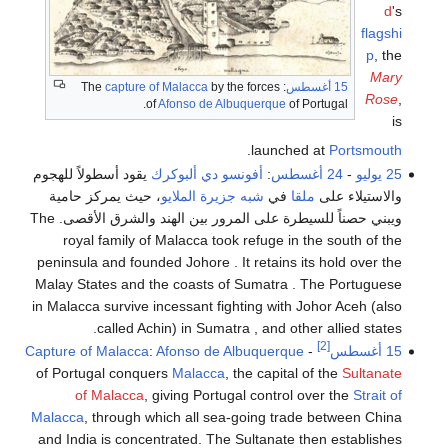
d
's
flagshi
p
, the
Mary
15 أغسطس
: The
by the forces
capture of Malacca
Rose
,
of
Afonso de Albuquerque
of Portugal.
is
.
launched at
Portsmouth
25 يوليو
-
24 أغسطس
:
أفونسو دي ألبوكرك
يقود أسطولاً للهجوم
والاستيلاء على
ملقا
في
شبه جزيرة الملايو
، حيث يمركز حامية
ويبني حصناً للسيطرة على المرور بين الهند والشرق الأقصى. The
royal family of Malacca took refuge in the south of the
peninsula and founded Johore . It retains its hold over the
Malay States and the coasts of Sumatra . The Portuguese
in Malacca survive incessant fighting with Johor Aceh (also
called Achin) in Sumatra , and other allied states.
[2]
15 أغسطس
-
Afonso de Albuquerque
:
Capture of Malacca
of Portugal conquers
Malacca
, the capital of the
Sultanate
of Malacca
, giving Portugal control over the
Strait of
Malacca
, through which all sea-going trade between China
and India is concentrated. The Sultanate then establishes