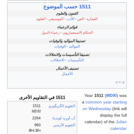
1511 حسب الموضوع
الفنون والعلوم
العمارة
الفن
الأدب
الموسيقى
العلوم
قوائم الزعماء
الحكام الاستعماريون
زعماء الدول
تصنيفا المواليد والوفيات
المواليد
الوفيات
تصنيفا التأسيسات والانحلالات
التأسيسات
الانحلالات
تصنيف الأعمال
الأعمال
v
t
e
Year
1511
(
MDXI
) was
1511 في التقاويم الأخرى
a
common year starting
التقويم الگريگوري
1511
on Wednesday
(link will
MDXI
display the full
آب أوربه كونديتا
2264
calendar) of the
Julian
التقويم الأرمني
960
.
calendar
ԹՎ ՋԿ