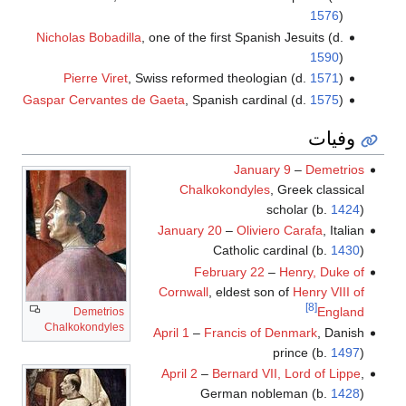
1576
)
Nicholas Bobadilla
, one of the first Spanish Jesuits (d.
1590
)
Pierre Viret
, Swiss reformed theologian (d.
1571
)
Gaspar Cervantes de Gaeta
, Spanish cardinal (d.
1575
)
وفيات
January 9
–
Demetrios
Chalkokondyles
, Greek classical
scholar (b.
1424
)
January 20
–
Oliviero Carafa
, Italian
Catholic cardinal (b.
1430
)
February 22
–
Henry, Duke of
Cornwall
, eldest son of
Henry VIII of
[8]
England
Demetrios
Chalkokondyles
April 1
–
Francis of Denmark
, Danish
prince (b.
1497
)
April 2
–
Bernard VII, Lord of Lippe
,
German nobleman (b.
1428
)