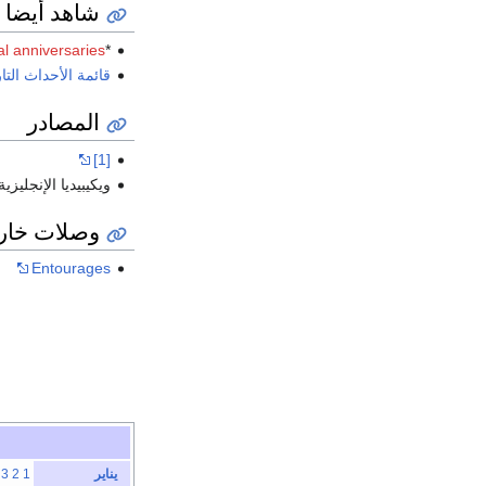
شاهد أيضا
al anniversaries
*
قائمة الأحداث التا
المصادر
[1]
ويكيبيديا الإنجليزية
وصلات خار
Entourages
يناير
1
2
3