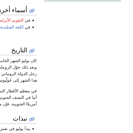
أسماء أخرى
فى
التقويم الأيرلن
في
اللغة الفنلندية
التاريخ
كان يوليو الشهر الخام
وبعد ذلك حوّل الرومان 
هذا الشهر إلى جُولْيو
في معظم الأقطار التي
أما في النصف الجنوبي ف
أمريكا الجنوبية، فإن 
نبذات
يبدأ يوليو في نفس