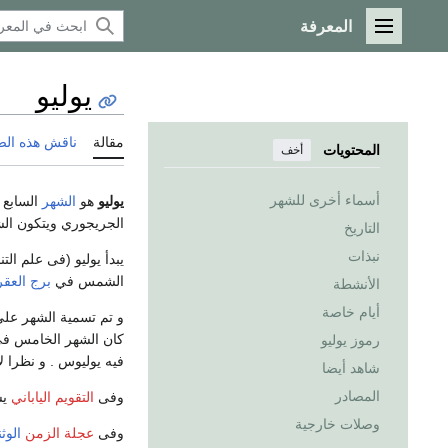
المعرفة
القائمة الرئيسية
يوليو
مقالة
ناقش هذه ال
المحتويات
أخف
أسماء أخرى للشهر
يوليو
هو
الشهر
السابع
الجريجوري ويتكون الشهر من 31 يوم . يدع
التاريخ
نبذات
يبدأ يوليو (فى علم ا
الشمس في
برج العق
الأنشطة
أيام خاصة
و تم تسمية الشهر عل
كان الشهر الخامس ف
رموز يوليو
فيه يوليوس . و نظرا لأصل إسم الشهر فقد ك
شاهد أيضا
المصادر
وفى
التقويم الياباني
ي
وصلات خارجية
وفى
عجلة الزمن
الوثن