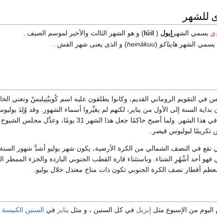
 للشهر
دي
يسمي الشهر
إيول
(
Iúil
) و هو الشهر الثالث والأخير لموسم الصيف .
يسمي الشهر
هايناكو
(
heinäkuu
) و الذى يعنى شهر القش .
س في التقويم الروماني القديم، وكانوا يطلقون عليه اسم كُوينْتِيليسْ وتعني ال
بداية السنة إلى الأول من يناير، لكنهم لم يغيِّروا أسماء الشهور. وقد وُلِدَ يولي
رجل الدولة الروماني في هذا الشهر. ولما أصبح حاكمًا جعل هذا الشهر 31 يومًا، وعدَّل م
س تكريمًا ليوليوس قيصر.
 تقع في النصف الشمالي من الكرة الأرضية، يكون شهر يوليو أشدَّ شهور السنة 
هو أحد أشْهُرِ الشتاء. وباستثناء قارة القطب الجنوبي الباردة والجزء الممطر ال
معظم أقطار نصف الكرة الجنوبي تكون ذات مناخ معتدل خلال يوليو.
 اليوم من الإسبوع مثل
إبريل
في كل السنين ، و مثل
يناير
في
السنين الكبيسة
.