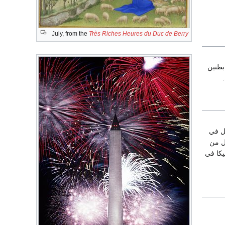
July, from the
Très Riches Heures du Duc de Berry
بطنين
يل في
ول من
يكا في