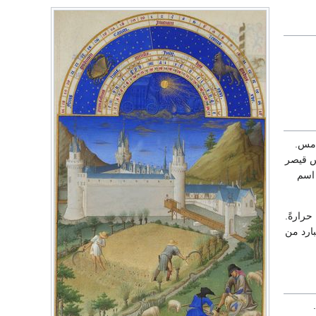
خامس.
وس قيصر
جلس الشيوخ اسم
حرارةً.
بارد من