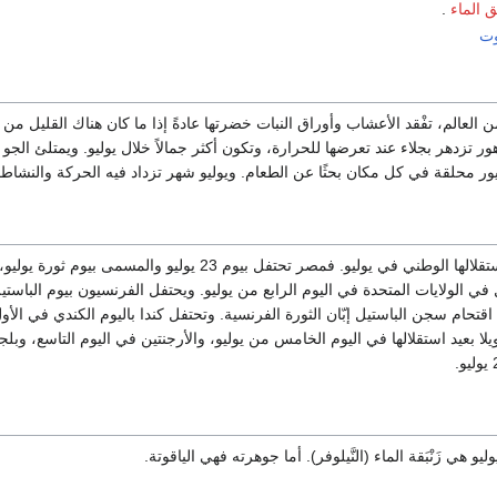
ق الماء
.
وت
لعالم، تفْقد الأعشاب وأوراق النبات خضرتها عادةً إذا ما كان هناك القليل من
 تزدهر بجلاء عند تعرضها للحرارة، وتكون أكثر جمالاً خلال يوليو. ويمتلئ الجو 
ور محلقة في كل مكان بحثًا عن الطعام. ويوليو شهر تزداد فيه الحركة والنشاط.
تحتفل أقطار كثيرة باستقلالها الوطني في يوليو. فمصر تحتفل بيوم 23 يوليو والمسمى بيوم ثورة يوليو،
ل في الولايات المتحدة في اليوم الرابع من يوليو. ويحتفل الفرنسيون بيوم الباست
كرى اقتحام سجن الباستيل إبّان الثورة الفرنسية. وتحتفل كندا باليوم الكندي في الأ
ويلا بعيد استقلالها في اليوم الخامس من يوليو، والأرجنتين في اليوم التاسع، وبلج
و هي زَنْبَقة الماء (النَّيلوفر). أما جوهرته فهي الياقوتة.