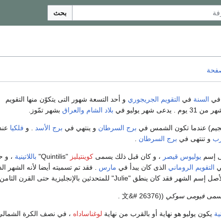
بحث
صفحة
 في
السنة
في
التقويم الجريجوري
و أحد التسعة شهور التى يتكوّن منها التقويم
ى شهر يوليو في
بلاد الشام
والعراق
بشهر تمّوز.
لتنجيم) عندما تكون الشمس في
برج السرطان
و ينتهي في
برج الأسد
. و
فلكيا
عندم
رب
و تنتهى في
برج السرطان
.
ى إسم
يوليوس قيصر
، و كان قبل ذلك يسمى
كوينتيليز
"Quintilis"
باللاتينية
، و ح
ي
التقويم الروماني
الذى كان يبدأ في
مارس
. فقد تم تسميته أيضا لأنه الشهر ال
ان ينطق "Julie" للمتحدثين بالإنجليزية حتى القرن الثامن عشر .
سمى
فيومى سوكي
((文&# 26376 .
ية
يكون يوليو هو نهاية أو بالقرب من نهاية
لوغناساداه
، في نصف الكرة الشمالي