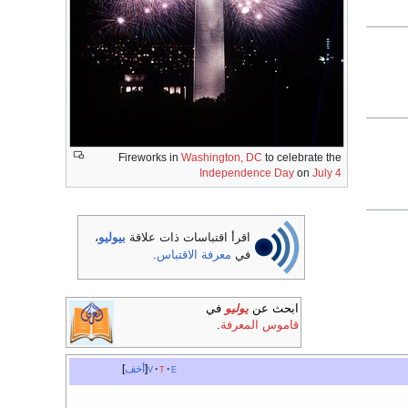
Fireworks in
Washington, DC
to celebrate the
Independence Day
on
July 4
اقرأ اقتباسات ذات علاقة
بيوليو
،
في
معرفة الاقتباس
.
ابحث عن
يوليو
في
قاموس المعرفة
.
e
t
v
أخف