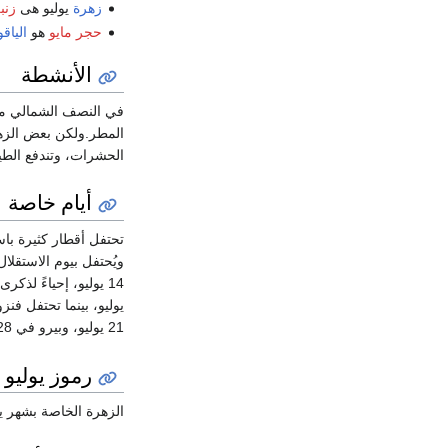
زهرة
يوليو هى
زنب
حجر مايو
هو
الياق
الأنشطة
في النصف الشمالي من ا
المطر.ولكن بعض الزهور
الحشرات، وتندفع الطي
أيام خاصة
ويُحتفل بيوم الاستقلا
14 يوليو، إحياءً لذ
يوليو، بينما تحتفل فنز
21 يوليو، وبيرو في 28 يوليو.
رموز يوليو
الزهرة الخاصة بشهر يولي