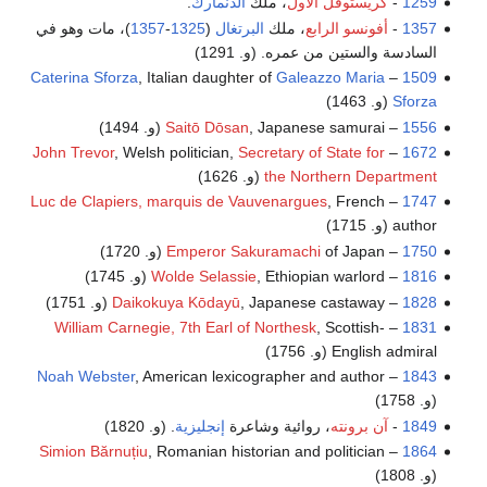
1259
-
كريستوفل الأول
، ملك
الدنمارك
.
1357
-
أفونسو الرابع
، ملك
البرتغال
(
1325
-
1357
)، مات وهو في
السادسة والستين من عمره. (و. 1291)
Caterina Sforza
, Italian daughter of
Galeazzo Maria
–
1509
Sforza
(و. 1463)
1556
–
, Japanese samurai (و. 1494)
Saitō Dōsan
John Trevor
, Welsh politician,
Secretary of State for
–
1672
the Northern Department
(و. 1626)
Luc de Clapiers, marquis de Vauvenargues
, French
–
1747
author (و. 1715)
1750
–
of Japan (و. 1720)
Emperor Sakuramachi
1816
–
, Ethiopian warlord (و. 1745)
Wolde Selassie
1828
–
, Japanese castaway (و. 1751)
Daikokuya Kōdayū
William Carnegie, 7th Earl of Northesk
, Scottish-
–
1831
English admiral (و. 1756)
Noah Webster
, American lexicographer and author
–
1843
(و. 1758)
1849
-
آن برونته
، روائية وشاعرة
إنجليزية
. (و. 1820)
Simion Bărnuțiu
, Romanian historian and politician
–
1864
(و. 1808)