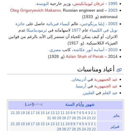
1995
-
عرفان ليوبيانكيتش
، وزير خارجية
البوسنة
.
Oleg Grigoryevich Makarov
, Russian engineer and
–
2003
astronaut (و. 1933)
2003
-
إيليا پريگوجين
، عالم
كيمياء فيزيائية
حاصل على
جائزة
نوبل في الكيمياء
عام
1977
لاسهاماته في
ثرموديناميكا
عدم
الاتزان، أو كيف يمكن للحياة أن تستمر إلى الأبد بالرغم من قوانين
الفيزياء الكلاسيكية. (و. 1917)
2010
-
أسامة أنور عكاشة
، كاتب
مصري
.
2014 –
Azlan Shah of Perak
(و. 1928)
أعياد ومناسبات
عيد الجمهورية
في
أذربيجان
.
عيد الجمهورية
في
أرمينيا
.
عيد العلم
في
الفلبين
.
شهور
وأيام
السنة
e
t
v
أخف
21
20
19
18
17
16
15
14
13
12
11
10
9
8
7
6
5
4
3
2
1
يناير
31
30
29
28
27
26
25
24
23
22
21
20
19
18
17
16
15
14
13
12
11
10
9
8
7
6
5
4
3
2
1
فبراير
29
28
27
26
25
24
23
22