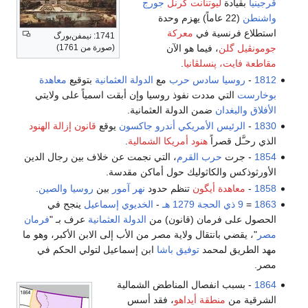
ڤرجينيا
بقيادة
ليوتنانت كرنل
جورج
واشنطن
(22 عاماً) يهزم وحدة
استطلاع فرنسية في
معركة
1741: نيمفن‌بورگ
جومونڤيل گلن
، فيما هو الآن
(صورة من 1761)
مقاطعة فايت، پنسلڤانيا
.
1812
-
روسيا
سادس
حرب
مع
الدولة العثمانية
بتوقيع
معاهدة
بوخارست
التي مددت نفوذ روسيا وإن أبقت اسمياً على ولايتي
الأفلاق
والبغدان
ضمن الدولة العثمانية.
1830
-
الرئيس الأمريكي
أندرو جاكسون
يوقع
قانون إزالة الهنود
الذي رحـَّل قصراً
هنود أمريكا الشمالية
.
1854
- جرت
حرب القرم
، التي نجمت عن خلاف بين رجال الدين
الأورثوذكس والكاثوليك حول أماكن مقدسة.
1858
-
معاهدة أيگون
تنظم حدود
نهر آمور
بين
روسيا
والصين
.
1863
=
9 ذي الحجة
1279 هـ
-
الخديوي إسماعيل
ينجح في
الحصول على فرمان (قانون) من
الدولة العثمانية
عرف بـ "
فرمان
مصر
"، يقضي بانتقال ولاية مصر من الأب إلى الابن الأكبر، وهو ما
مهد الطريق لمحمد
توفيق باشا
ابن إسماعيل لتولي الحكم في
مصر.
1864
- بسبب انفصال المناطض الشمالية
الشرقية من
منطقة أيداهو
، فقد أسس