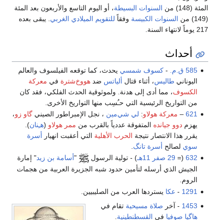
المئة (148) من
السنوات البسيطة
، أو اليوم التاسع والأربعون بعد المئة
(149) من
السنوات الكبيسة
وفقاً
للتقويم الميلادي الغربي
. يبقى بعده
217 يوماً لانتهاء السنة.
أحداث
585 ق.م.
-
كسوف شمسي
يحدث، كما توقعه الفيلسوف والعالم
اليوناني
طاليس
، أثناء قتال
ألياتس
ضد
هووخ‌شترة
في
معركة
الكسوف
، مما أدى إلى هدنة. ولموثوقية الحدث الفلكي، فقد كان
من التواريخ الرئيسية التي حـُسِب منها التواريخ الأخرى.
621
–
معركة هولاو
:
لي شي‌مين
، نجل الإمبراطور الصيني
گاو زو
،
يهزم
دوو جيانده
المتفوقة عددياً بالقرب من
ممر هولاو
(
هـِنان
).
يقرر هذا الانتصار نتيجة
الحرب الأهلية
التي أعقبت انهيار
أسرة
سوي
لصالح
أسرة تانگ
.
632
(=
29 صفر
11هـ
) - تولية الرسول
"
أسامة بن زيد
" إمارة
الجيش الذي أرسله لتأمين حدود شبه الجزيرة العربية من هجمات
الروم.
1291
-
عكا
يستردها العرب من الصليبيين.
1453
- آخر
صلاة مسيحية
تقام في
هاگيا صوفيا
في
القسطنطينية
.