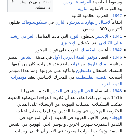
وسقوط العاصمة
الفرنسية
باريس
1930: مبنى كرايسلر
في منهاتن
بيد القوات الألمانية
النازية
.
1942
- الحرب العالمية الثانية:
انتقاماً
لاغتيال
راينهارد هايدريش
،
النازي
في
تشيكوسلوڤاكيا
يقتلون
أكثر من 1.800 شخص.
1941
-
الإنجليز
يحبطون
الثورة
التي قادها المناضل
العراقي
رشيد
عالي الكيلاني
ضد الاحتلال
الإنجليزي
.
1942
- أعلنت
المكسيك
الحرب على قوات المحور.
1946
- انعقاد
مؤتمر القمة العربي الأول
في مدينة "
أنشاص
" بمصر
برئاسة
الملك فاروق
بن
فؤاد
، واتخذ عدة قرارات، كان من أهمها
التمسك باستقلال
فلسطين
والتأكيد على عروبتها. ومنذ هذا المؤتمر
أصبحت
القضية الفلسطينية
هي المحرك الأساسي لعقد
مؤتمرات
القمة العربية
.
1948
- استسلم
الحي اليهودي
في
القدس
القديمة. ففي ليلة
14/15 مايو من ذلك العام، بعد أن غادرت القوات البريطانية المدينة
تمكنت التشكيلات المسلحة اليهودية من الإستيلاء على المباني
الحكومية المهجورة في وسط القدس. وقبل ذلك بقليل احتلت
الهجاناه
بعض الأحياء العربية في المدينة. إلا أن المواجهة في
القدس استمرت شهرين آخرين. وحوصر الحي اليهودي في القدس
القديمة. وتمكنت القوات المصرية في الأخير أن تلتقي بوحدات