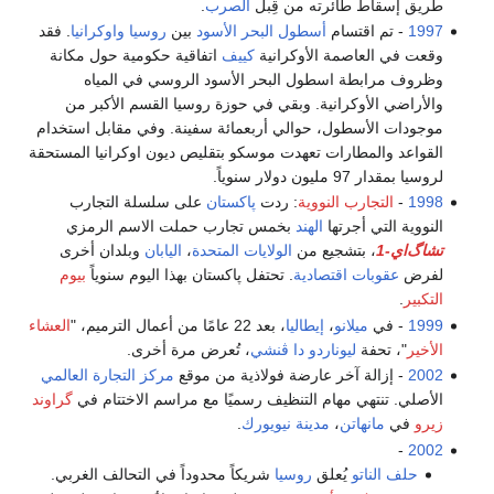
طريق إسقاط طائرته من قِبل
الصرب
.
1997
- تم اقتسام
أسطول البحر الأسود
بين
روسيا
واوكرانيا
. فقد
وقعت في العاصمة الأوكرانية
كييف
اتفاقية حكومية حول مكانة
وظروف مرابطة اسطول البحر الأسود الروسي في المياه
والأراضي الأوكرانية. وبقي في حوزة روسيا القسم الأكبر من
موجودات الأسطول، حوالي أربعمائة سفينة. وفي مقابل استخدام
القواعد والمطارات تعهدت موسكو بتقليص ديون اوكرانيا المستحقة
لروسيا بمقدار 97 مليون دولار سنوياً.
1998
-
التجارب النووية
: ردت
پاكستان
على سلسلة التجارب
النووية التي أجرتها
الهند
بخمس تجارب حملت الاسم الرمزي
تشاگ‌اي-1
، بتشجيع من
الولايات المتحدة
،
اليابان
وبلدان أخرى
لفرض
عقوبات اقتصادية
. تحتفل پاكستان بهذا اليوم سنوياً
بيوم
التكبير
.
1999
- في
ميلانو
،
إيطاليا
، بعد 22 عامًا من أعمال الترميم، "
العشاء
الأخير
"، تحفة
ليوناردو دا ڤنشي
، تُعرض مرة أخرى.
2002
- إزالة آخر عارضة فولاذية من موقع
مركز التجارة العالمي
الأصلي. تنتهي مهام التنظيف رسميًا مع مراسم الاختتام في
گراوند
زيرو
في
مانهاتن
،
مدينة نيويورك
.
-
2002
حلف الناتو
يُعلق
روسيا
شريكاً محدوداً في التحالف الغربي.