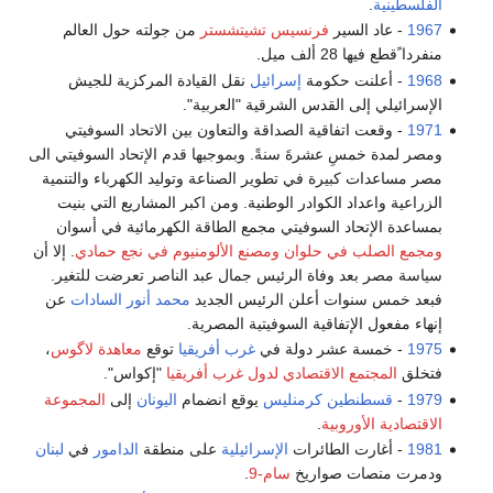
الفلسطينية
.
1967
- عاد السير
فرنسيس تشيتشستر
من جولته حول العالم
منفردا ًقطع فيها 28 ألف ميل.
1968
- أعلنت حكومة
إسرائيل
نقل القيادة المركزية للجيش
الإسرائيلي إلى القدس الشرقية "العربية".
1971
- وقعت اتفاقية الصداقة والتعاون بين الاتحاد السوفيتي
ومصر لمدة خمسِ عشرةَ سنةً. وبموجبها قدم الإتحاد السوفيتي الى
مصر مساعدات كبيرة في تطوير الصناعة وتوليد الكهرباء والتنمية
الزراعية واعداد الكوادر الوطنية. ومن اكبر المشاريع التي بنيت
بمساعدة الإتحاد السوفيتي مجمع الطاقة الكهرمائية في أسوان
ومجمع الصلب في حلوان
ومصنع الألومنيوم في نجع حمادي
. إلا أن
سياسة مصر بعد وفاة الرئيس جمال عبد الناصر تعرضت للتغير.
فبعد خمس سنوات أعلن الرئيس الجديد
محمد أنور السادات
عن
إنهاء مفعول الإتفاقية السوفيتية المصرية.
1975
- خمسة عشر دولة في
غرب أفريقيا
توقع
معاهدة لاگوس
،
فتخلق
المجتمع الاقتصادي لدول غرب أفريقيا
"إكواس".
1979
-
قسطنطين كرمنليس
يوقع انضمام
اليونان
إلى
المجموعة
الاقتصادية الأوروبية
.
1981
- أغارت الطائرات
الإسرائيلية
على منطقة
الدامور
في
لبنان
ودمرت منصات صواريخ
سام-9
.