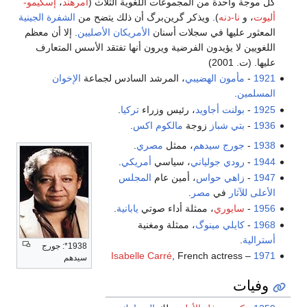
كل موجة واحدة من المجموعات اللغوية الثلاث (
أمرهند
،
إسكيمو-
أليوت
، و
نا-دنه
). ويذكر گرين‌برگ أن ذلك يتضح من
الشفرة الجينية
المعثور عليها في سجلات أسنان
الأمريكان الأصليين
. إلا أن معظم
اللغويين لا يؤيدون الفرضية ويرون أنها تفتقد الأسس المتعارف
عليها. (ت. 2001)
1921
-
مأمون الهضيبي
، المرشد السادس لجماعة
الإخوان
المسلمين
.
1925
-
بولنت أجاويد
، رئيس وزراء
تركيا
.
1936
-
بتي شباز
زوجة
مالكوم اكس
.
1938
-
جورج سيدهم
، ممثل
مصري
.
1944
-
رودي جولياني
، سياسي
أمريكي
.
1947
-
زاهي حواس
، أمين عام
المجلس
الأعلى للآثار
في
مصر
.
1956
-
سايوري
، ممثلة أداء صوتي
يابانية
.
1968
-
كايلي مينوگ
، ممثلة ومغنية
أسترالية
.
1938*: جورج
Isabelle Carré
, French actress
–
1971
سيدهم
وفيات