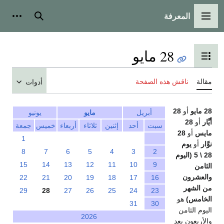
المعرفة
القائمة الرئيسية
بحث
أدوات
28 مايو
تبديل عرض جدول المحتويات
مقالة
ناقش هذه الصفحة
أدوات
28 مايو
أو
28
أبريل
مايو
يونيو
أيَّار
أو
28
سبت
أحد
إثنين
ثلاثاء
أربعاء
خميس
جمعة
مايس
أو
28
1
نوَّار
أو
يوم
8
7
6
5
4
3
2
28 \ 5 (اليوم
15
14
13
12
11
10
9
الثامن
والعشرون
22
21
20
19
18
17
16
من الشهر
29
28
27
26
25
24
23
الخامس)
هو
31
30
اليوم الثامن
2026
والأربعون بعد