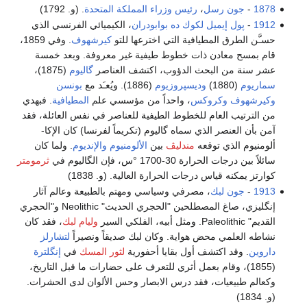
1878
-
جون رسل
،
رئيس وزراء المملكة المتحدة
. (و. 1792)
1912
-
پول إيميل لكوك ده بوابودران
، الكيميائي الفرنسي الذي
حسـَّن الطرق المطيافية التي اخترعها للتو
كيرشهوف
. وفي 1859،
قام بمسح معادن ذات خطوط طيفية غير معروفة. وبعد خمسة
عشر سنة من البحث الدؤوب، اكتشف العناصر
گاليوم
(1875)،
سماريوم
(1880)
وديسپروزيوم
(1886). ويُعـَد مع
بونسن
وكيرشهوف
وكروكس
، واحداً من مؤسسي علم
المطيافية
. فبهدي
من الترتيب العام للخطوط الطيفية للعناصر في نفس العائلة، فقد
آمن بأن العنصر الذي سماه گاليوم (تكريماً لفرنسا) كان الإكا-
ألومنيوم الذي توقعه
مندليڤ
بين
الألومنيوم
والإنديوم
. ولما كان
سائلاً بين درجات الحرارة 30-1700 °س، فإن الگاليوم في
ثرمومتر
كوارتز يمكنه قياس درجات الحرارة العالية. (و. 1838)
1913
-
جون لبك
، مصرفي وسياسي ومهتم بالطبيعة وعالم آثار
إنگليزي، صاغ المصطلحين "الحجري الحديث" Neolithic و"الحجري
القديم" Paleolithic. ومثل أبيه، الفلكي السير
وليام لبك
، فقد كان
نشاطه العلمي محض هواية. وكان لبك صديقاً ونصيراً
لتشارلز
داروين
. وقد اكتشف أول بقايا أحفورية
لثور المسك
في
إنگلترة
(1855)، وقام بعمل أثري للتعرف على حضارات ما قبل التاريخ،
وكعالم طبيعيات، فقد درس الابصار وحس الألوان لدى الحشرات.
(و. 1834)