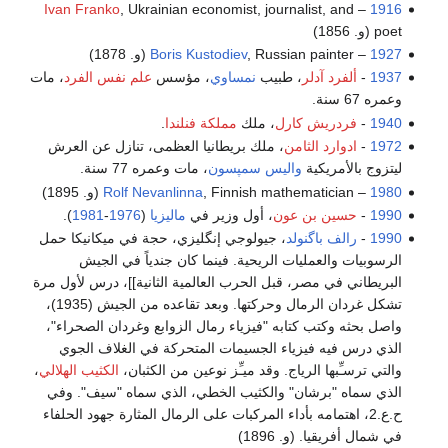
Ivan Franko
, Ukrainian economist, journalist, and
–
1916
poet (و. 1856)
1927
–
, Russian painter (و. 1878)
Boris Kustodiev
1937
-
ألفرد آدلر
، طبيب
نمساوي
، مؤسس
علم نفس الفرد
، مات
وعمره 67 سنة.
1940
-
فردريش كارل
، ملك
مملكة فنلندا
.
1972
-
ادوارد الثامن
، ملك بريطانيا العظمى، تنازل عن العرش
ليتزوج بالأمريكية
واليس سمپسون
، مات وعمره 77 سنة.
1980
–
, Finnish mathematician (و. 1895)
Rolf Nevanlinna
1990
-
حسين بن عون
، أول وزير في
ماليزيا
(
1976
-
1981
).
1990
-
رالف باگنولد
، جيولوجي إنگليزي، حجة في ميكانيكا حمل
الرسوبيات والعمليات الريحية. فينما كان جندياً في الجيش
البريطاني في مصر، قبل الحرب العالمية الثانية]]، درس لأول مرة
تشكل غردان الرمال وحركتها. وبعد تقاعده من الجيش (1935)،
واصل بحثه وكتب كتابه "فيزياء رمال الزوابع وغردان الصحراء"،
الذي درس فيه فيزياء الجسيمات المتحركة في الغلاف الجوي
والتي ترسـِّبها الرياج. وقد ميـِّز نوعين من الكثبان،
الكثيب الهلالي
،
الذي سماه "برشان" والكثيب الخطي، الذي سماه "سيف". وفي
ح.ع.2، اهتمامه بأداء المركبات على الرمال المثارة جهود الحلفاء
في شمال أفريقيا. (و. 1896)