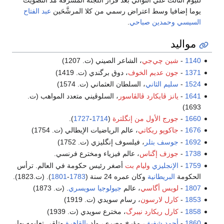
لليوم الثالث علي التوالي بعد قرار اللجنة المشرفة مد التصويت
يوما إضافيا وسط اعتراض رسمي من كلا المرشَّحَين
عبد الفتاح
السيسي
وحمدين صباحي
.
مواليد
1140
-
شين چي‌جي
، الشاعر الصيني (ت. 1207)
1371
-
جون عديم الخوف
، دوق برگندي (ت. 1419)
1524
-
سليم الثاني
، السلطان العثماني (ت. 1574)
1641
-
يانز ڤايكارد ڤالڤاسور
، السلوڤيني متعدد المواهب (ت.
1693)
1660
-
جورج الأول من إنگلترة
(
1714
-
1727
).
1676
-
جاكوپو ريكاتي
، عالم الرياضيات الإيطالي (ت. 1754)
1692
-
جوسف بتلر
، فيلسوف إنگليزي (ت. 1752)
1738
-
جوزف إگناس
، عالم فيزياء ومخترع فرنسي.
1759
-
الإنجليزي
وليام بت
أصغر رئيس حكومة في العالم. ترأس
الحكومة
البريطانية
وكان عمره 24 سنة (
1783
-
1801
). (ت.1823).
1807
-
لويس أگاسي
، عالم
جيولوجيا
سويسري
. (ت. 1873)
1853
-
كارل لارسون
، رسام سويدي (ت. 1919)
1858
-
كارل ريكارد نيبرگ
، مخترع سويدي (ت. 1939)
1860
-
أحمد شفيق
، مؤرخ مصري، ولد
بالقاهرة
وتلقى تعليمه بها،