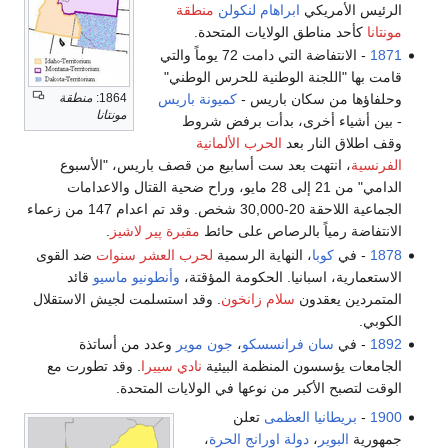
الرئيس الأمريكي
ابراهام لنكولن
منطقة
مونتانا
كأحد مناطق الولايات المتحدة.
1871
- الانتفاضة التي دامت 72 يوماً والتي
قامت بها "اللجنة الوطنية للحرس الوطني"
1864:
منطقة
وحلفاؤها من سكان باريس -
كميونة باريس
مونتانا
- بين أشياء أخرى، بدأت برفض شروط
وقف اطلاق النار بعد
الحرب الألمانية
الفرنسية
، انتهت بعد ست أسابيع من قصف باريس، "الأسبوع
الدامي" من 21 إلى 28 مايو، وراح ضحية القتال والاعدامات
الجماعية اللاحقة 20-30,000 شخص. وقد تم اعدام 147 من زعماء
الانتفاضة رمياً بالرصاص على حائط
مقبرة پير لاشيز
.
1878
- في
كوبا
، النهاية الرسمية
لحرب العشر سنوات
ضد القوى
الاستعمارية، اسبانيا. الحكومة المؤقتة،
وأنطونيو ماسيو
قائد
المتمردين يعقدون
سلام زانخون
. وقد استسلمت لجيش الاستقلال
الكوبي.
1892
- في
سان فرانسسكو
،
جون موير
وعدد من أساتذة
الجامعات يؤسسون المنظمة البيئية
نادي سييرا
. وقد تطورت مع
الوقت لتصبح الأكبر من نوعها في الولايات المتحدة.
1900
-
بريطانيا العظمى
تعلن
جمهورية
البوير
،
دولة اورانج الحرة
،