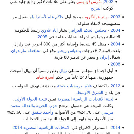
2002
]
مارس أوديسي
يعثر على علامات لأكبر ودائع جليد على
كوكب
المريخ
.
2003
-
پيتر هولنگروث
يصبح أول
حاكم عام لأستراليا
يستقيل من
منصبهنتيجة لانتقاد سلوكه.
2004
-
مجلس الحكم العراقي
يختار
إياد علاوي
رئيسا للحكومة
الانتقالية ريثما يتم اجراء انتخابات عامة في
2005
.
2004
- مقتل 45 شخصا وإصابة أكثر من 300 آخرين في زلزال
بلغت قوته 6.2 درجات
بمقياس ريختر
وقع في
محافظة مازندران
شمال
إيران
وأسفر عن تدمير 80 قرية.
-
2008
أول اجتماع لمجلس ممثلي
نـِپال
يعلن رسمياً أن نـِپال أصبحت
جمهورية، منهياً 240 عاماً من حكم
أسرة شاه
.
2012
- اكتشاف
فلام
،
برمجيات خبيثة
معقدة تستهدف الحواسب
في بلدان
الشرق الأوسط
.
لجنة الانتخابات الرئاسية المصرية
تعلن
نتيجة الجولة الأولى
،
وكانت النتيجة هي حصول مرشح
حزب الحرية والعدالة
محمد
مرسي
على 24.78% من الأصوات
وأحمد شفيق
على 23.66%
من الأصوات وتأهلهما إلى الجولة الثانية من الانتخابات.
2014
- استمرار الاقتراع في
الانتخابات الرئاسية المصرية 2014