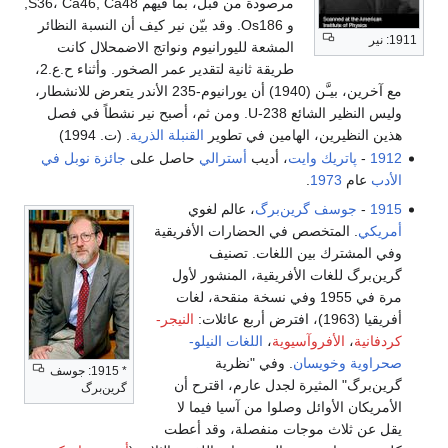
مرصودة من قبل، بما فيهم S36، Ca46, Ca48,
و Os186. وقد بيّن نير كيف أن النسبة النظائر
1911: نير
المشعة لليورانيوم ونواتج الاضمحلال كانت
طريقة ثانية لتقدير عمر الصخور. وأثناء ح.ع.2،
مع آخرين، بيـَّن (1940) أن يورانيوم-235 الأندر يتعرض للانشطار،
وليس النظير الشائع U-238. ومن ثم، أصبح نير نشطاً في فصل
هذين النظيرين، الهامين في تطوير
القنبلة الذرية
. (ت. 1994)
1912
-
پاتريك وايت
، أديب
أسترالي
حاصل على
جائزة نوبل في
الأدب
عام
1973
.
1915
-
جوسف گرين‌برگ
، عالم لغوي
أمريكي
. المتخصص في الحضارات الأفريقية
وفي المشترك بين اللغات. تصنيف
گرين‌برگ للغات الأفريقية، المنشور لأول
مرة في 1955 وفي نسخة منقحة، لغات
أفريقيا (1963)، افترض أربع عائلات:
النيجر-
كردفانية
،
الأفروآسيوية
،
اللغات النيلو-
صحراوية
وخويسان
. وفي "نظرية
* 1915: جوسف
گرين‌برگ" المثيرة لجدل عارم، اقترح أن
گرين‌برگ
الأمريكان الأوائل وصلوا من آسيا فيما لا
يقل عن ثلاث موجات منفصلة، وقد أعطت