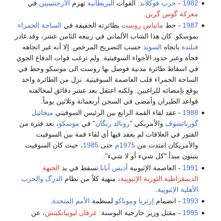
1982
-
حرب فوكلاند
: القوات
البريطانية
تهزم
الأرجنتينيين
في
معركة گوس گرين
.
1987
- حط
ماتياس روست
بطائرته الخفيفة في
الساحة الحمراء
بموسكو. كان هذا الشاب الألماني في ربيعه الثامن عشر، وقد غادر
فنلندة
باتجاه
السويد
حسب التصريح المرخص. إلا أنه غير اتجاهه
فجأة وعبر حدود الأجواء السوفيتية. ولم ترغب قوات الدفاع الجوي
في اسقاط طائرة مدنية فوصل بها روست الى موسكو وحط في
الساحة الحمراء قلب العاصمة السوفيتية. نزل من الطائرة واخذ
يوقع بإمضائه للراغبين. ولكنه اعتقل بعد عشر دقائق لمخالفته
قواعد الطيران وأمضى في السجن أربعمائة وثلاثين يوماً.
1988
- عقد لقاء القمة الرابع بين الرئيس السوفيتي
ميخائيل
گورباتشوڤ
والأمريكي "
رونالد ريگان
" في
موسكو
، بعد فترة من
الفتور في العلاقات لم يعقد فيها أي لقاء قمة بين السوفيت
والأمريكان امتدت من
1975م
حتى
1985
، حيث كان السوفيت
يتبنون مبدأ "كل شيء أو لا شيء".
1991
- العاصمة الإثيوبية
أديس أبابا
تسقط في يد
الجبهة
الديمقراطية الثورية الإثيوپية
، منهية كلاً من نظام
الدرگ
والحرب
الأهلية الإثيوپية
.
1993
- انضمام
إرتريا
وموناكو
لمنظمة
الأمم المتحدة
.
1995
- مقتل وزير خارجية البوسنة:
عرفان ليوبيانكيتش
، عن