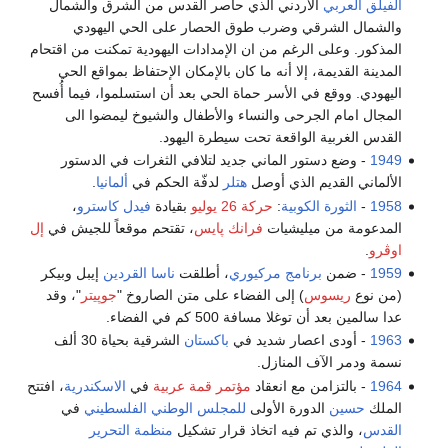
الفيلق العربي
الأردني الذي حاصر القدس من الشرق والشمال
والشمال الشرقي وضرب طوق الحصار على الحي اليهودي
المذكور. وعلى الرغم من ان الإمدادات اليهودية تمكنت من اقتحام
المدينة القديمة، إلا أنه ما كان بالإمكان الإحتفاظ بمواقع الحي
اليهودي. ووقع في الأسر حماة الحي بعد أن استسلموا، فيما أُفسح
المجال امام الجرحى والنساء والأطفال والشيوخ ليمضوا الى
القدس الغربية الواقعة تحت سيطرة اليهود.
1949
- وضع دستور الماني جديد لتلافي الثغرات في الدستور
الألماني القديم الذي أوصل
هتلر
لدفّة الحكم في
ألمانيا
.
1958
-
الثورة الكوبية
:
حركة 26 يوليو
بقيادة
فيدل كاسترو
،
المدعومة من ميليشيات
فرانك پايس
، تقتحم موقعاً للجيش في
إل
اوڤرو
.
1959
- ضمن
برنامج مركيوري
، أطلقت
ناسا
القردين
إيبل وبيكر
(من نوع
ريسوس
) إلى الفضاء على متن الصاروخ "
جوپيتر
"، وقد
عدا سالمين بعد أن توغلا مسافة 500 كم في الفضاء.
1963
- أودى اعصار شديد في
باكستان
الشرقية بحياة 30 ألف
نسمة ودمر الآف المنازل.
1964
- بالتزامن مع انعقاد
مؤتمر قمة عربية
في
الاسكندرية
، افتتح
الملك
حسين
الدورة الأولى
للمجلس الوطني الفلسطيني
في
القدس
، والذي تم فيه اتخاذ قرار تشكيل
منظمة التحرير