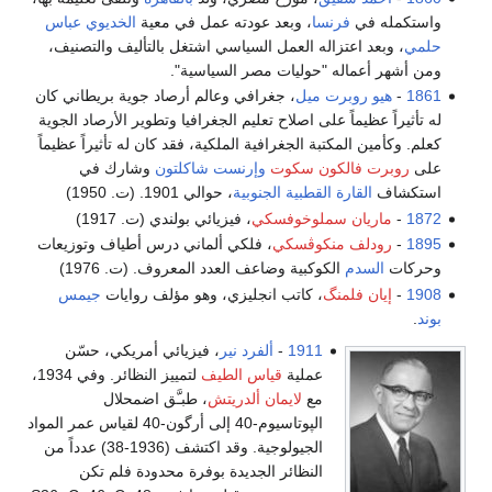
واستكمله في
فرنسا
، وبعد عودته عمل في معية
الخديوي عباس
حلمي
، وبعد اعتزاله العمل السياسي اشتغل بالتأليف والتصنيف،
ومن أشهر أعماله "حوليات مصر السياسية".
1861
-
هيو روبرت ميل
، جغرافي وعالم أرصاد جوية بريطاني كان
له تأثيراً عظيماً على اصلاح تعليم الجغرافيا وتطوير الأرصاد الجوية
كعلم. وكأمين المكتبة الجغرافية الملكية، فقد كان له تأثيراً عظيماً
على
روبرت فالكون سكوت
وإرنست شاكلتون
وشارك في
استكشاف
القارة القطبية الجنوبية
، حوالي 1901. (ت. 1950)
1872
-
ماريان سملوخوفسكي
، فيزيائي بولندي (ت. 1917)
1895
-
رودلف منكوڤسكي
، فلكي ألماني درس أطياف وتوزيعات
وحركات
السدم
الكوكبية وضاعف العدد المعروف. (ت. 1976)
1908
-
إيان فلمنگ
، كاتب انجليزي، وهو مؤلف روايات
جيمس
بوند
.
1911
-
ألفرد نير
، فيزيائي أمريكي، حسّن
عملية
قياس الطيف
لتمييز النظائر. وفي 1934،
مع
لايمان ألدريتش
، طبـَّق اضمحلال
الپوتاسيوم-40 إلى أرگون-40 لقياس عمر المواد
الجيولوجية. وقد اكتشف (1936-38) عدداً من
النظائر الجديدة بوفرة محدودة فلم تكن