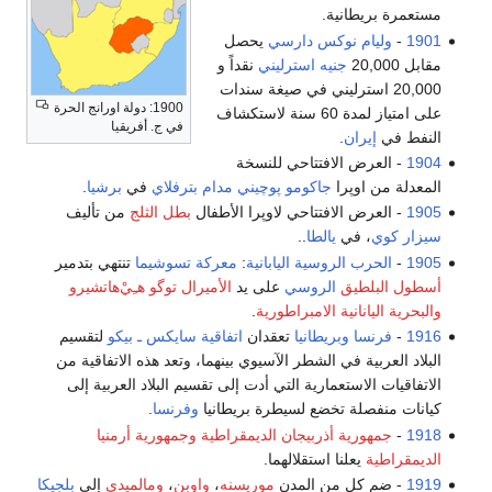
مستعمرة بريطانية.
1901
-
وليام نوكس دارسي
يحصل
مقابل 20,000
جنيه استرليني
نقداً و
20,000 استرليني في صيغة سندات
1900: دولة اورانج الحرة
على امتياز لمدة 60 سنة لاستكشاف
في ج. أفريقيا
النفط في
إيران
.
1904
- العرض الافتتاحي للنسخة
المعدلة من اوپرا
جاكومو پوچيني
مدام بترفلاي
في
برشيا
.
1905
- العرض الافتتاحي لاوپرا الأطفال
بطل الثلج
من تأليف
سيزار كوي
، في
يالطا
..
1905
-
الحرب الروسية اليابانية
:
معركة تسوشيما
تنتهي بتدمير
أسطول البلطيق
الروسي
على يد
الأميرال
توگو هـِيْ‌هاتشيرو
والبحرية اليانانية الامبراطورية
.
1916
-
فرنسا
وبريطانيا
تعقدان
اتفاقية سايكس ـ بيكو
لتقسيم
البلاد العربية في الشطر الآسيوي بينهما، وتعد هذه الاتفاقية من
الاتفاقيات الاستعمارية التي أدت إلى تقسيم البلاد العربية إلى
كيانات منفصلة تخضع لسيطرة بريطانيا
وفرنسا
.
1918
-
جمهورية أذربيجان الديمقراطية
وجمهورية أرمنيا
الديمقراطية
يعلنا استقلالهما.
1919
- ضم كل من المدن
موريسنه
،
واوبن
،
ومالميدي
إلى
بلجيكا