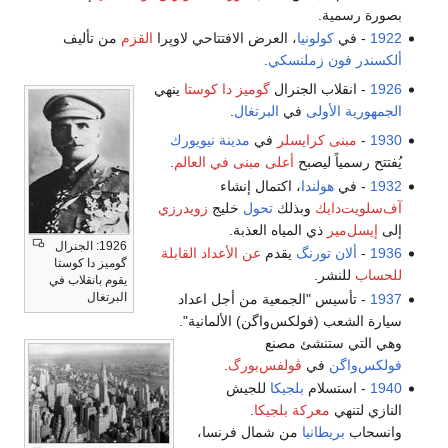
بصورة رسمية.
1922
- في
كولونيا
، العرض الافتتاحي لاوپرا
القزم
من تأليف
ألكسندر فون زملنسكي
.
1926
- انقلاب الجنرال
گوميز دا كوستا
ينهي
الجمهورية الأولى
في
البرتغال
.
1930
-
مبنى كرايسلر
في
مدينة نيويورك
يُفتتح رسمياً ليصبح
أعلى مبنى في العالم
.
1932
- في
هولندا
، اكتمال إنشاء
آف‌سلويت‌دايك
وبذلك
تحول
خليج
زويدرزي
إلى
إيسل‌مير
ذي المياه العذبة.
1926: الجنرال
1936
-
ألان تورنگ
يقدم
عن الأعداد القابلة
گوميز دا كوستا
للحساب
للنشر.
يقوم بانقلاب في
البرتغال
1937
- تأسيس "الجمعية من أجل اعداد
سيارة الشعب (فولكس‌واگن) الألمانية".
وهي التي ستنشئ مصنع
فولكس‌واگن
في
ڤولفس‌بورگ
.
1940
- استسلام
بلجيكا
للجيش
النازي لتنهي
معركة بلجيكا
.
وانسحاب
بريطانيا
من شمال فرنسا،