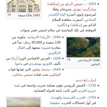
1503
- -
جيمس الرابع من إسكتلندا
ومارگريت تيودور
متزوجان وفقًا
لمرسوم پاپوي أصدره
الپاپا ألكسندر
1453: هاگيا صوفيا
السادس
. أسفرت معاهدة السلام
الدائم بين
إسكتلندا
و
إنگلترة
الموقعة في تلك المناسبة عن سلام استمر عشر سنوات
1588
-
الأرمادا الاسبانية
، مكونة من
130 سفينة و 30,000 رجل، تبدأ في
مغادرة
لشبونة
متجهة إلى
القنال
الإنگليزي
.
1608
- العرض الافتتاحي لاوپرا
أريانا
من
1588: الأرمادا تعبر
تأليف
كلاوديو مونتڤردي
في
مانتوا
.
المانش
1644
-
مذبحة بولتون
التي نفذتها قوات
الملكيين
تحت قيادة
جيمس ستانلي،
إيرل رابع دربي
.
1736
- الجيش الروسي يقوم بعملية تخريب واسعة في
شبه
جزيرة القرم
، التي كانت تابعة للدولة العثمانية.
1754
-
الحرب الفرنسية والهندية
:
في أول اشتباكات الحرب،
ميليشيا