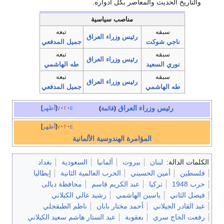
والتاريخ الحديث والمعاصر بكل أدواره.
مناصب سياسية
سبقه
تبعه
رئيس وزراء العراق
ناجي شوكت
جميل المدفعي
سبقه
تبعه
رئيس وزراء العراق
نوري السعيد
طه الهاشمي
سبقه
تبعه
رئيس وزراء العراق
طه الهاشمي
جميل المدفعي
رئيس وزراء العراق
e
t
v
أظهر
(
قائمة
)
e
t
v
أظهر
المؤامرة الهندوسية الألمانية
الكلمات الدالة:
لبنان
بيروت
ألمانيا
السعودية
بغداد
فلسطين
أمين الحسيني
الحرب العالمية الثانية
إيطاليا
حرب 1948
تركيا
عبد الكريم قاسم
محافظة ديالى
فيصل الثاني
ياسين الهاشمي
رشيد عالي الكيلاني
عبد القادر الجيلاني
أحمد مختار بابان
ناظم الطبقجلي
رفعت الحاج سري
بعقوبة
عبد الستار هاشم سعيد الكيلاني