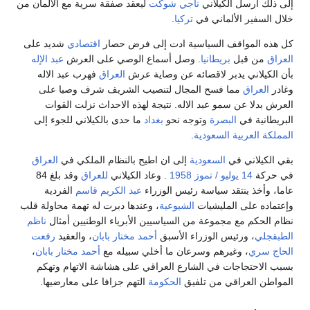
إلى ذلك أرسل الكيلاني
ناجي شوكت
ليعقد صفقة سرية مع الألمان من
خلال السفير الألماني في
تركيا
.
كل هذه المواقف السياسية ادت إلى فرض حصار
اقتصادي
شديد على
العراق
من قبل
بريطانيا
. وصل أسماع الوصي على العرش
عبد الإله
بأن الكيلاني يدبر لاقصائه عن وصاية عرش
العراق
فهرب عبد الاله
وغادر
العراق
مما فسح المجال لتنصيب الشريف شرف وصيا على
العرش بدلا عن سمو عبد الاله. نتيجة لهذه الاحداث نزلت القوات
البريطانية في
البصرة
وتوجه نحو
بغداد
ما حدى بالكيلاني للجوء إلى
المملكة العربية السعودية
.
بقي الكيلاني في
السعودية
إلى ان اطيح بالنظام الملكي في
العراق
في حركة
14 يوليو / تموز 1958
. وعاد الكيلاني
للعراق
وقد بلغ 84
عاما، وأخذ ينتقد سياسة رئيس الوزراء
عبد الكريم قاسم
الفردية
وإعتماده على المليشيات
الشيوعية
، وعندها دبرت له تهمة محاولة قلب
نظام الحكم مع مجموعة من السياسيين الأبرياء الوطنيين أمثال
ناظم
الطبقجلي
، ورئيس الوزراء الأسبق
أحمد مختار بابان
، والعقيد
رفعت
الحاج سري
، وغيرهم وسرعان ما أخلي سبيله مع
أحمد مختار بابان
،
بسبب الاحتجاجات في الشارع العراقي على هشاشة الاتهام وتهكم
المواطن العراقي من تلفيق
الحكومة
التهم جزافا على معارضيها.