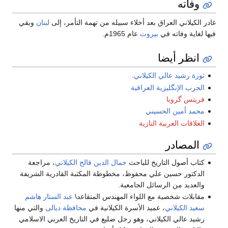
وفاته
غادر الكيلاني العراق بعد أخلاء سبيله من تهمة التأمر، إلى
لبنان
وبقي
فيها لغاية وفاته في
بيروت
عام 1965م.
انظر أيضا
ثورة رشيد عالي الكيلاني
.
الحرب الإنگليزية العراقية
فريتس گروبا
محمد أمين الحسيني
العلاقات العربية النازية
المصادر
كتاب أصول التاريخ للباحث
جمال الدين فالح الكيلاني
، مراجعة
الدكتور حسين علي محفوظ، مخطوطة المكتبة القادرية الشريفة
والعديد من الرسائل الجامعية.
مقابلات شخصية مع اللواء المهندس المتقاعد\
عبد الستار هاشم
سعيد الكيلاني
، عميد الأسرة الكيلانية في
محافظة ديالى
والتي منها
رشيد عالي الكيلاني، وهو رجل ضليع في التاريخ العربي الاسلامي