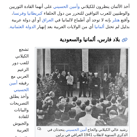
أخذ الألمان ينظرون للكيلاني
وأمين الحسيني
على أنهما القادة الثوريين
والوطنيين للعرب التواقين للتحرر من دول الحلفاء
كبريطانيا
وفرنسا
،
وأقنع
هتلر
بإنه لا توجد أي أطماع لالمانيا في
العراق
أو أي دولة عربية
بدليل لم تحتل
ألمانيا
أي من الولايات العربية بعد إنهيار
الدولة العثمانية
.
بلاد فارس، ألمانيا والسعودية
تشجع
الكيلاني
للعب دور
الزعيم
العربي مع
رفيقه
أمين
الحسيني
وأخذ يطلق
التصريحات
والبيانات
للقادة
والجيوش
العربية
رشيد عالي الكيلاني والحاج
أمين الحسيني
يتحدثان في
الذكرى السنوية لانقلاب 1941 العراقي في برلين.
بضرورة