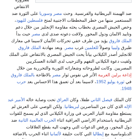
الانتفاض
ضد الهيمنة البريطانية والفرنسية. وحث
مصر
وسوريا
على الثورة ضد
المستعمر منبها من خطر المخططات الاجنبية لمنح
فلسطين
لليهود
،
وخص الجيش المصري بخطاب يحثه مقاومة الإنجليز من خلال دعم
وتاييد الالمان ودول المحور. ولاقت دعوته صدى لدى
مصر
حيث بدأ
الملك فاروق
يؤيد من طرف خفي تحركات الألمان لاسيما في معارك
طبرق
وليبيا
وصولاً
للعلمين
غرب
مصر
. وبعد مهادنة
الملك فاروق
للانجليز أصدر الكيلاني بياناً يحث الجيش المصري بالانتفاض على الملك
ولقيت دعوة الكيلاني التفهم والترحيب لدى القادة العسكريين
المصريين. وكانت لطروحاته وشعاراته الثورية والتحررية من خلال
إذاعة برلين العربية
الأثر في نفوس ثوار
مصر
بالاطاحة
بالملك فاروق
في
ثورة يوليو 1952
، لاسيما بعد أن تعمق هذا الاحساس بعد
حرب
.
1948
كان الملك
فيصل الثاني
طفلا، وكان
العراق
تحت وصاية خاله
الأمير عبد
الإله
الذي كان من المناصرين
لبريطانيا
. ولكن الوصي على العرش لم
يستطع مقاومة التيار العربي في وزارة الكيلاني الذي لم يسمح للقوات
البريطانية باستخدام الاراضي العراقية اثناء
الحرب العالمية الثانية
ضد
دول المحور، ورفض الدعوات التي وجهت اليه بقطع العلاقات
الدبلوماسية مع
إيطاليا
التي كانت حليفة
لألمانيا
اثناء الحرب بالاضافة