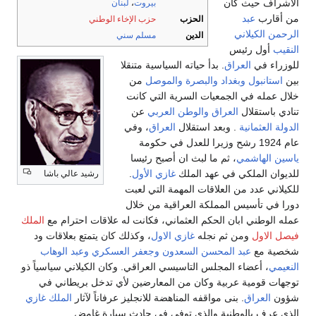
الأشراف حيث كان
بيروت
،
لبنان
من أقارب
عبد
الحزب
حزب الإخاء الوطني
الرحمن الكيلاني
الدين
مسلم سني
النقيب
أول رئيس
للوزراء في
العراق
. بدأ حياته السياسية متنقلا
بين
استانبول
وبغداد
والبصرة
والموصل
من
خلال عمله في الجمعيات السرية التي كانت
تنادي باستقلال
العراق
والوطن العربي
عن
الدولة العثمانية
. وبعد استقلال
العراق
، وفي
عام 1924 رشح وزيرا للعدل في حكومة
ياسين الهاشمي
، ثم ما لبث ان أصبح رئيسا
للديوان الملكي في عهد الملك
غازي الأول
.
رشيد عالي باشا
للكيلاني عدد من العلاقات المهمة التي لعبت
دورا في تأسيس المملكة العراقية من خلال
عمله الوطني ابان الحكم العثماني، فكانت له علاقات احترام مع
الملك
فيصل الاول
ومن ثم نجله
غازي الاول
، وكذلك كان يتمتع بعلاقات ود
شخصية مع
عبد المحسن السعدون
وجعفر العسكري
وعبد الوهاب
النعيمي
، أعضاء المجلس التاسيسي العراقي. وكان الكيلاني سياسياً ذو
توجهات قومية عربية وكان من المعارضين لأي تدخل بريطاني في
شؤون
العراق
. بنى مواقفه المناهضة للانجليز عرفاناً لآثار
الملك غازي
الذي عرف بالوطنية والذي توفي في حادث سيارة غامض.