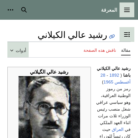
المعرفة
القائمة الرئيسية
بحث
أدوات
رشيد عالي الكيلاني
تبديل عرض جدول المحتويات
مقالة
ناقش هذه الصفحة
أدوات
رشيد عالي الكيلاني
رشيد عالي الگيلاني
باشا
(
1892
-
28
أغسطس
1965
)
رمز من رموز
الوطنية العراقية،
وهو سياسي عراقي
شغل منصب رئيس
الوزراء ثلاث مرات
اثناء العهد الملكي
في
العراق
حيث
كان رئيساً للوزراء