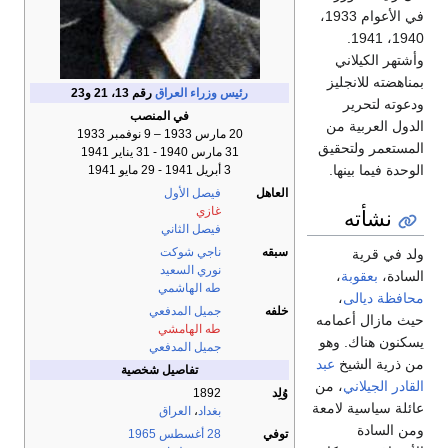
في الأعوام 1933،
1940، 1941.
وأشتهر الكيلاني
بمناهضته للانجليز
رئيس وزراء العراق
رقم 13، 21 و23
ودعوته لتحرير
في المنصب
الدول العربية من
20 مارس 1933 – 9 نوفمبر 1933
المستعمر ولتحقيق
31 مارس 1940 - 31 يناير 1941
الوحدة فيما بينها.
3 أبريل 1941 - 29 مايو 1941
العاهل
فيصل الأول
نشأته
غازي
فيصل الثاني
سبقه
ناجي شوكت
ولد في قرية
نوري السعيد
السادة،
بعقوبة
،
طه الهاشمي
محافظة ديالى
،
خلفه
جميل المدفعي
حيث مازال أعمامه
طه الهامشي
يسكنون هناك. وهو
جميل المدفعي
من ذرية الشيخ
عبد
تفاصيل شخصية
القادر الجيلاني
، من
وُلِد
1892
عائلة سياسية لامعة
بغداد
،
العراق
ومن السادة
توفي
28 أغسطس
1965