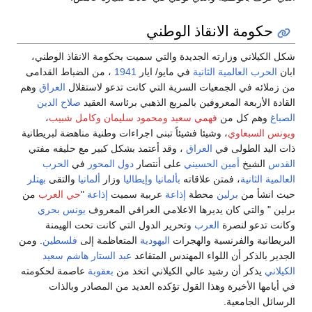
حكومة الانقاذ الوطني
شكل الكيلاني وزارته الجديدة والتي سميت بحكومة الانقاذ الوطني،
ابان
الحرب العالمية الثانية
في مايو/ ايار
1941
، من الضباط القدامى
من زملائه في الجمعيات السرية التي كانت تدعو لاستقلال
العراق
وهم
القادة الأربعة المعروفين بالمربع الذهبي برئاسة العقيد
صلاح الدين
الصباغ
وهم كل من
فهمي سعيد
ومحمود سليمان
وكامل شبيب
،
ويونس السبعاوي
، وشيئا فشيئاً تبنى اجراءات وطنية مناهضة لبريطانية
ذات اليد الطولى في
العراق
، وقد أعتمد بشكل كبير مع حليفه مفتي
القدس
الشيخ
أمين الحسيني
على أنتصار
دول المحور
في
الحرب
العالمية الثانية
، فمتن علاقاته
بألمانيا
وإيطاليا
وزار
ألمانيا
والتقى
بهتلر
حيث انشأ من
برلين
محطة
إذاعة
عربية سميت
إذاعة
"
حي العرب
من
برلين " والتي كان يديرها الاعلامي العراقي المعروف
يونس بحري
وكانت تدعو لنصرة
العرب
وتحرير الدول التي كانت تحت الهيمنة
البريطانية والفرنسية والهجرات
اليهودية
المتعاظمة إلى
فلسطين
. ومن
الجدير بالذكر أن اللواء المهندس المتقاعد
عبد الستار هاشم سعيد
الكيلاني
يذكر أن رشيد عالي الكيلاني اتخذ من
بعقوبة
عاصمة لحكومته
في أيامها الأخيرة وهذا القول تؤكده العديد من المصادر وبالذات
الرسائل الجامعية.