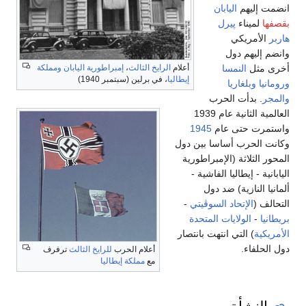
انضمت إليهم
اليابان
بقصفها
لميناء
پيرل
هاربر
الأمريكي
وانضم إليهم دول
أخرى مثل
النمسا
أعلام
الرايخ الثالث
،
إمبراطورية اليابان
ومملكة
إيطاليا
، في برلين (سبتمبر 1940)
ورومانيا
وبلغاريا
والمجر
. بدأت الحرب
العالمية الثانية عام 1939
واستمرت حتى عام
1945
وكانت الحرب أساسا بين دول
المحور الثلاثة (الإمبراطورية
اليابانية - إيطاليا الفاشية -
ألمانيا النازية) ضد دول
التحالف (
الإتحاد السوڤيتي
-
بريطانيا
-
الولايات المتحدة
الأمريكية
) التي انتهت بانتصار
دول الحلفاء.
أعلام الحرب
للرايخ الثالث
ترفرف
مع
مملكة إيطاليا