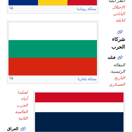
انظر أيضاً:
الإحتلال
مملكة رومانيا
الياباني
لتايلند
شركاء
الحرب
فنلند
المقالة
الرئيسية:
التاريخ
مملكة بلغاريا
العسكري
لفنلندا
أثناء
الحرب
العالمية
الثانية
العراق