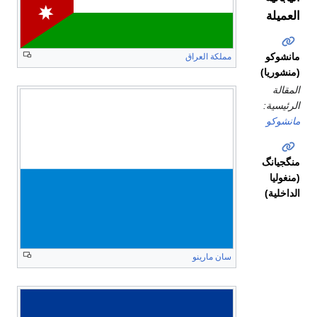
العميلة
مانشوكو
مملكة العراق
(منشوريا)
المقالة
الرئيسية:
مانشوكو
منگجيانگ
(منغوليا
الداخلية)
الحكومة
سان مارينو
الوطنية
المعترف
بها