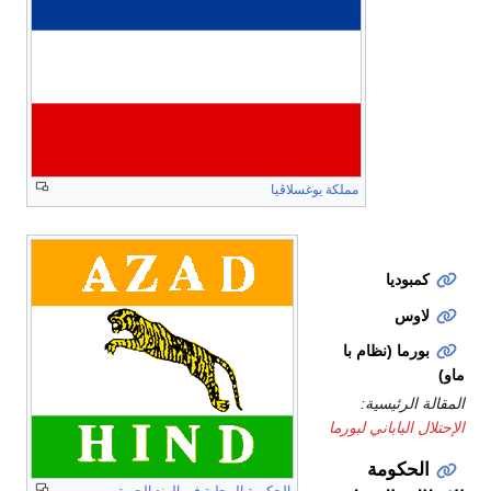
في
الصين
الفلپين
(الجمهورية
الثانية)
مملكة يوغسلاڤيا
ڤيتنام
(إمبراطورية
ڤيتنام)
كمبوديا
لاوس
بورما (نظام با
ماو)
المقالة الرئيسية:
الإحتلال الياباني لبورما
الحكومة