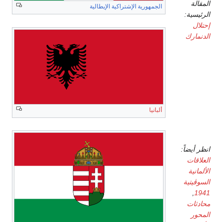
المقالة
الجمهورية الإشتراكية الإيطالية
الرئيسية:
إحتلال
الدنمارك
النرويج
ألبانيا
الاتحاد
السوڤيتي
انظر أيضاً:
العلاقات
الألمانية
السوڤيتية
,
1941
محادثات
المحور