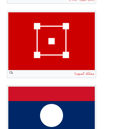
regime)
مقدونيا
ڤاردار
الدول
مزدوجة
مملكة كمبوديا
العمالة
لألمانيا
وإيطاليا
دولة
كرواتيا
المستقلة