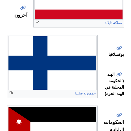
آخرون
مملكة تايلاند
سان
مارينو
يوغسلاڤيا
الهند
(الحكومة
المحلية في
الهند الحرة)
جمهورية فنلندا
الحكومات
اليابانية