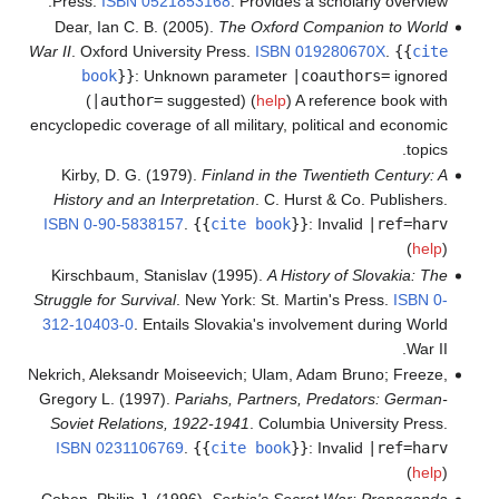
Press.
ISBN
0521853168
.
Provides a scholarly overview.
Dear, Ian C. B. (2005).
The Oxford Companion to World
War II
. Oxford University Press.
ISBN
019280670X
.
{{
cite
book
}}
:
Unknown parameter
|coauthors=
ignored
(
|author=
suggested) (
help
)
A reference book with
encyclopedic coverage of all military, political and economic
topics.
Kirby, D. G. (1979).
Finland in the Twentieth Century: A
History and an Interpretation
. C. Hurst & Co. Publishers.
ISBN
0-90-5838157
.
{{
cite book
}}
:
Invalid
|ref=harv
(
help
)
Kirschbaum, Stanislav (1995).
A History of Slovakia: The
Struggle for Survival
. New York: St. Martin's Press.
ISBN
0-
312-10403-0
.
Entails Slovakia's involvement during World
War II.
Nekrich, Aleksandr Moiseevich; Ulam, Adam Bruno; Freeze,
Gregory L. (1997).
Pariahs, Partners, Predators: German-
Soviet Relations, 1922-1941
. Columbia University Press.
ISBN
0231106769
.
{{
cite book
}}
:
Invalid
|ref=harv
(
help
)
Cohen, Philip J. (1996).
Serbia's Secret War: Propaganda