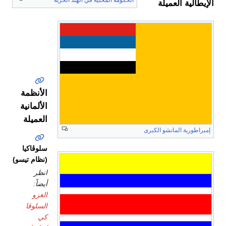
الحكومة المحلية في الهند الحربة
الإيطالية العميلة
الجبل
الأسود
الأنظمة
الألمانية
العميلة
إمبراطورية المانشو الكبرى
سلوڤاكيا
(نظام تيسو)
انظر
أيضاً:
الغزو
السلوڤا
كي