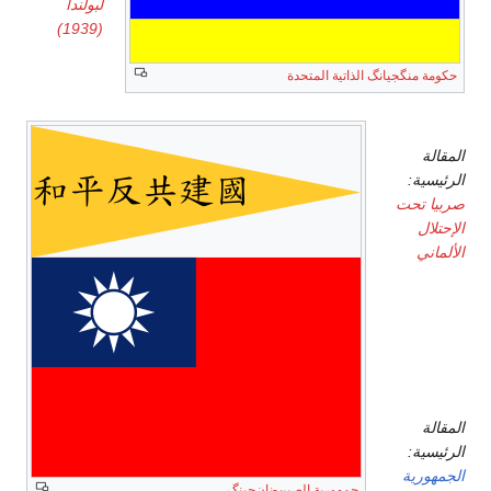
لبولندا
(1939)
حكومة منگجيانگ الذاتية المتحدة
صربيا
المقالة
الرئيسية:
صربيا تحت
الإحتلال
الألماني
إيطاليا
(نظام
سالو)
المقالة
الرئيسية:
الجمهورية
جمهورية الصين-نان‌جينگ