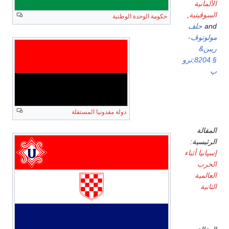
الألمانية
السوڤيتية
,
حكومة الوحدة الوطنية
and
حلف
مولوتوڤ-
ريبن&
§ 8204;ترو
پ
دولة مقدونيا المستقلة
إسپانيا
المقالة
الرئيسية:
إسپانيا أثناء
الحرب
العالمية
الثانية
السويد