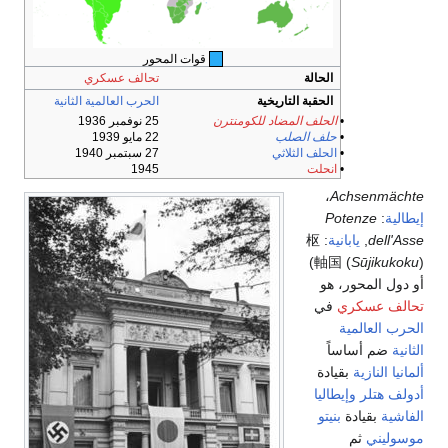
قوات المحور
الحالة
تحالف عسكري
الحقبة التاريخية
الحرب العالمية الثانية
•
الحلف المضاد للكومنترن
25 نوفمبر 1936
•
حلف الصلب
22 مايو 1939
•
الحلف الثلاثي
27 سبتمبر 1940
•
انحلت
1945
،
Achsenmächte
إيطالية
:
Potenze
dell'Asse
,
يابانية
:
枢
)
軸国
(
Sūjikukoku
)
أو دول المحور، هو
تحالف عسكري
في
الحرب العالمية
الثانية
ضم أساساً
ألمانيا النازية
بقيادة
أدولف هتلر
وإيطاليا
الفاشية
بقيادة
بنيتو
موسوليني
ثم