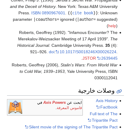
and the Deceit of History
. New York: Texas A&M University
Press.
ISBN
0890967601
.
{{
cite book
}}
:
Unknown
parameter
|coauthors=
ignored (
|author=
suggested)
(
help
)
Roberts, Geoffrey (1992). "Infamous Encounter? The
Merekalov-Weizsacker Meeting of 17 April 1939".
The
Historical Journal
. Cambridge University Press.
35
(4):
921–926.
doi
:
10.1017/S0018246X00026224
.
.
JSTOR
2639445
Roberts, Geoffrey (2006),
Stalin's Wars: From World War
to Cold War, 1939–1953
, Yale University Press, ISBN
0300112041
وصلات خارجية
Axis History
ابحث عن
Axis Powers
في
Factbook
قاموس المعرفة
.
Full text of The
Tripartite Pact
Silent movie of the signing of The Tripartite Pact