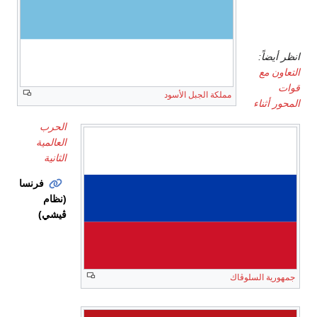
المحور
المتعاونة
انظر أيضاً:
التعاون مع
قوات
مملكة الجبل الأسود
المحور أثناء
الحرب
العالمية
الثانية
فرنسا
(نظام
ڤيشي)
جمهورية السلوڤاك
حالات
محل