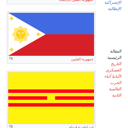
الإشتراكية
الإيطالية
ألبانيا
(تحت
الحكم
الألماني)
المقالة
الرئيسية:
جمهورية الفلپين
التاريخ
العسكري
لألبانيا أثناء
الحرب
العالمية
الثانية
المجر
(Szálasi
إمبراطورية ڤيتنام