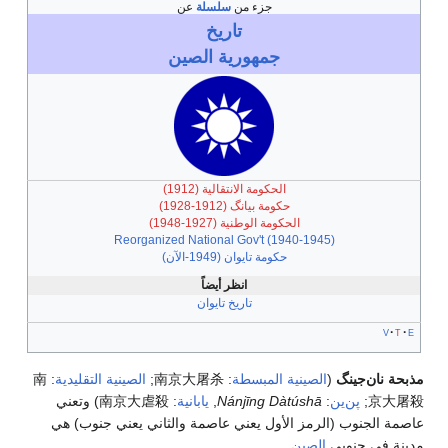
جزء من
سلسلة
عن
تاريخ
جمهورية الصين
الحكومة الانتقالية (1912)
حكومة بيانگ (1912-1928)
الحكومة الوطنية (1927-1948)
Reorganized National Gov't (1940-1945)
حكومة تايوان (1949-الآن)
انظر أيضاً
تاريخ تايوان
v
t
e
مذبحة نان‌جينگ
(
الصينية المبسطة
:
南京大屠杀
;
الصينية التقليدية
:
南
京大屠殺
;
پن‌ين
:
Nánjīng Dàtúshā
,
يابانية
:
南京大虐殺
) وتعني
عاصمة الجنوب (الرمز الأول يعني عاصمة والثاني يعني جنوب) هي
مدينة في جنوبي
الصين
.