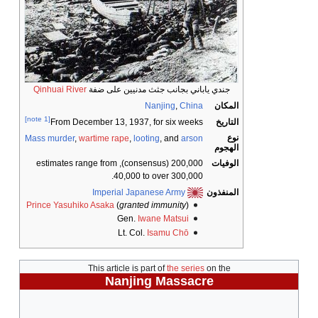
جندي ياباني بجانب جثث مدنيين على ضفة
Qinhuai River
المكان
China
,
Nanjing
[note 1]
التاريخ
From December 13, 1937, for six weeks
نوع
Mass murder
,
wartime rape
,
looting
, and
arson
الهجوم
الوفيات
200,000 (consensus), estimates range from
40,000 to over 300,000.
المنفذون
Imperial Japanese Army
Prince Yasuhiko Asaka
(
granted immunity
)
Gen.
Iwane Matsui
Lt. Col.
Isamu Chō
This article is part of
the series
on the
Nanjing Massacre Victims Memorial Hall cross
Nanjing Massacre