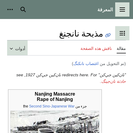
المعرفة
القائمة الرئيسية
بحث
أدوات
مذبحة نانجنغ
تبديل عرض جدول المحتويات
مقالة
ناقش هذه الصفحة
أدوات
(تم التحويل من
اغتصاب نانكنگ
)
"نان‌كين جي‌كن" redirects here. For نان‌كين جي‌كن 1927, see
حادثة نان‌جينگ
.
Nanjing Massacre
Rape of Nanjing
جزء من the
Second Sino-Japanese War