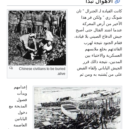
الأهوال تبدأ
كانت القيادة لـ الجنرال ” تان
شونگ زي ” ولكن فر هذا
الأخير من أرض المعركة
عندما اشتد القتال حتى أصبح
جيش الدفاع الصيني بلا قيادة،
فقام الجنود نتيجة لهرب
القائدئهم بخلع ملابسهم
العسكرية والاختباء بين
المدنين، نتيجة ذالك قرر
الجيش الياباني بإلقاء القبض
Chinese civilians to be buried
alive.
على من يُشتبه به ومن ثم
إعدامهم
وبدأت
فصول
المذبحة مع
دخول
اليابانين
العاصمة