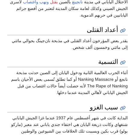
الاحتلال الياباني في مدينة
نانجينغ
بالصين
بقتل
ونهب
واغتصاب
لأسرى
الجيش الصيني وكذلك لعامة سكان المدينة لتعتبر من أفضع جرائم
اليابانيين في حربهم الدموية.
أعداد القتلى
يقدر بعض المؤرخون أعداد القتلى في مذبحة نان‌جينگ بحوالي مائتي
إلى مائتي وخمسون ألف شخص.
التسمية
أثناء الحرب العالمية الثانية ودخول اليابان إلى الصين حدثت مذبحة
نانجغ أو Nanking Massacre أو كما تطلق تُسمى بعض الأحيان باسم
The Rape of Nanking لأنه حصلت أيضاً حالات اغتصاب من قبل
الجيش الياباني لأهالي المدينة عندما دخلها.
سبب الغزو
البداية كانت في شهر أغسطس عام 1937 عندما غزا الجيش الياباني
شنغهاي وكانت ذريعة اليابان هي اختفاء جندي ياباني عند معبر (ماركو
بولو) قرب بكين وبسببت تلك الخلافات بين الشيوعين والوطنين