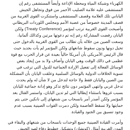
الكهرباء وشبكة المياة ومحطة الإذاعة وأيضاً المستشفى رغم إن
المستشفى عليه علامة الصليب الأحمر من فوق وتجاهل الجيش
الياباني تلك العلامة وقصف المستشفى واستنكرت القوى الغربية من
قصف المدينة خصوصاً من عصبة الأمم ومجلس اللوردات البريطاني
وأصبحت القوى الغربية ترتب لمؤتمر (Treaty Conference) ولكن
اليابان رفضت المشاركة رغم إنه تم دعوتها مرتين وكذالك ألمانيا،
وسعت الصين من خلاله بأن تطالب من القوى الغربية بالدخول حتى
تحيل دونها ودون سقوط شانغهاي ولكن المؤتمر لم يأت بجديد حيث
قال الرئيس الأمريكي بأن أمريكا حالياً بعيدة عن قرار الحرب مع قوة
عظمى في ذالك الوقت وهي اليابان وأضاف ولا بد من إيجاد بعض
الوسائل الفعالة إلى تفعيل الإرادة الجماعية للدول التي ترغب في
تسوية الخلافات الدولية بالوسائل السلمية وعلقت اليابان بأن المشكلة
بين الصين واليابان فقط ولا حاجة لتدخل من لا شأن له ولم يحدث
تدخل غربي وانتهى المؤتمر دون نتائج تذكر وهو إدانة جماعية لليابان
بسبب غزوها باستثناء إيطاليا التي لم تدين اليابان، واستمر القتال بعد
المؤتمر ولكن أصدر أمر بانسحاب من شنغهاي إلى نانكين حتى يتم
حمايتها ولا تسقط العاصمة ولكن دمرت القوات الصينية بسبب عدم
وجود تنسيق بين الجنود والقيادة.
وأمرت القيادة الصينية جميع الوحدات بانسحاب من شنغهاي والبقاء في
المدن الغربية أمثال (كونشان) وتشكيل خطوط دفاع لصد الجيش