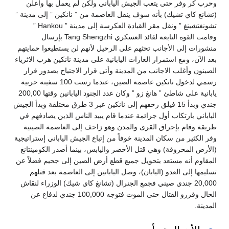
وحرب كر وفر حتى يتعب الجيش الياباني ولكن لم يعمل بها وأعلن
(تشانغ كاي تشيك) بأنه سوف ينقل العاصمة من ” نانكين ” إلى مدينة ”
تشونغتشينغ ” ونقل مقر القيادة العكرسة إلى مدينة ” Hankou ”
وقامت القوة التابعة لقائد العسكري Tang Shengzhi بإرسال
منشورات إلى الأجانب تحثهم على الرحيل لأنهم لن يستطيعوا حمايتهم
بعد الآن، ومع استمرار الغارات اليابانية على مدينة نانكين هرب الاثرياء
الصينون وأغلب الاجانب من المدينة وأتى قرار الاجتياح بصدور قرار
رسمي لدخول نانكين عاصمة الصين، عندما رست 100 سفينة حربية
يابانية على شاطئ ” هانغ زو ” وكان عدد الجنود اليابانين وقتها 200,00
جندي وبدأ 15 فيلق زحفهم إلى نانكين عبر 3 طرق مختلفة وبدأ الجيش
الياباني بارتكاب أول جرائمة عندما قام يبيد الناس الذين يصادفهم في
طريقة وقام بإحراق القرى والمدن وهو زاحف إلى العاصمة الصينية
وفر الكثير من سكان المدينة خوفاً من إتباع الجيش الياباني إستراتيجية
(الأرض المحروقة) وهي قتل الأخضر واليابس، بينما أصدر الكومينتانغ
المقاوم أنه مستعد بتحويل جميع قطع أرض الصين إلى جحيم فضلاً عن
تسليمها إلى العدو (اليابان)، وصل اليابانين إلى العاصمة بعد قتلهم
20,000 جندي صيني فجمع الجنرال (تشانغ كاي شيك) الوزراء لنقاش
الحال وقررو القتال حتى الموت فتوجه 100,000 جندي لدفاع عن
المدينة.