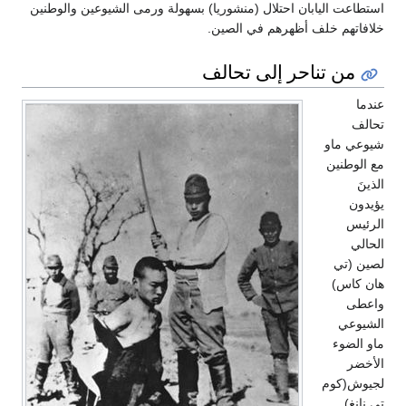
استطاعت اليابان احتلال (منشوريا) بسهولة ورمى الشيوعين والوطنين
خلافاتهم خلف أظهرهم في الصين.
من تناحر إلى تحالف
عندما
تحالف
شيوعي ماو
مع الوطنين
الذينَ
يؤيدون
الرئيس
الحالي
لصين (تي
هان كاس)
واعطى
الشيوعي
ماو الضوء
الأخضر
لجيوش(كوم
تي نانغ)