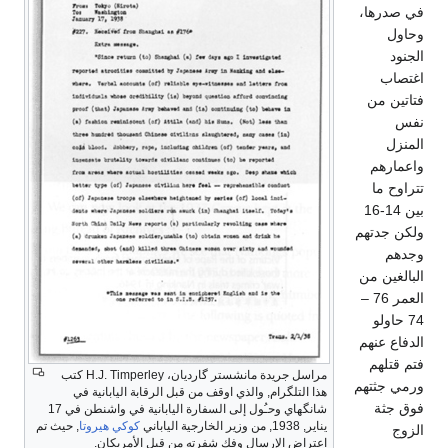
في صدرها،
وحاول
الجنود
اغتصاب
فتاتين من
نفس
المنزل
واعمارهم
تتراوح ما
بين 14-16
ولكن جدتهم
وجدهم
البالغين من
العمر 76 –
74 حاولو
الدفاع عنهم
فتم قتلهم
مراسل جريدة مانشستر گارديان، H.J. Timperley كتب
ورمي جثتهم
هذا التلگرام, والذي اوقف من قبل الرقابة اليابانية في
فوق جثة
شانگهاي وحـُول إلى السفارة اليابانية في واشنطن في 17
يناير, 1938, من وزير الخارجية الياباني
كوكي هيروتا
, حيث تم
الزوج
اعتراض الإرسال وفك شفرته من قبل الأمريكان.