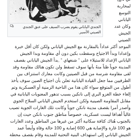
لمحاربة
التوسع
الياباني
وكان عدد
الجندي الياباني يقوم بضرب السيف على عنق الجندي
الصيني الأسير.
الجيش
الصيني
الموحد أكثر عداداً بالمقارنة مع الجيش الياباني ولكن كان أقل خبرة
وإعدادا وبدأ الاجتياح وسقطت بكين دون أي مقاومة وبدا الجيش
الياباني الإعداد للاستيلاء على ” شنغهاي ” ,بدأ الجيش الياباني بقصف
المدينة جوياً ظناً منهُ بأنها سوف تسقط ولن تكون هنالك مقاومة وقد
لقى مقاومة شرسة من قبل الصينين وكانت معارك استنزاف بين
الطرفيين مما جعل القيادة اليابانية تعلن بأن اجتياح الصين سوف يأخذ
أطول من المتوقع سواء كان هذا من الناحية الزمنية أو العسكرية وتم
إلغاء خطة الغزو البري إلى نانكين بسبب تدهور المعنويات اليابانية في
مقابل المقاومة الصينية ولكن استخدم الجيش الياباني السلاح الجوي
وأصدر أمرا بقصف مدينة نانكن جوياً وكانت تلك الغارات الجوية تصيب
غالباً أهدافا ليست عسكرية، خصوصاً مناطق جنوب نانكن حيث إن
بالجنوب هُناك كثافة سكانية أكثر من غيرها من المناطق وعدد الغارات
هو 100 غارة والإصابة هي 600 إصابة و 100 حالة وفاة وأيضاً عمد
الجيش الياباني إلى استهداف البنية التحتية للمدينة وقام بقصف محطة