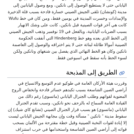
الياباني حتى لا يستطيع الوصول إلى نانكين، ومع وصول اليابانين إلى
مدينة (كونشان) تلقى الجيش الصيني خسارة فادحة بسبب قلة الذخيرة
والإمدادات وخسرت المدينة في يومين فقط، ومن كان في خط Wufu
كانت هي آخر قوات الصينية قبل نانكين، كانت على وشك الانهيار
بسبب الضربات اليابانية، وبالفعل في 19 نوفمبر وذهب الجيش الصيني
إلى الخط الذي بعده وهو خط Hindenberg التي أنفقت الحكومة
الصينية أموالا طائلة لبنائة حتى لا يتم اختراقه والوصول إلى العاصمة
نانكين وكان هو الخط النهائي الذي يفصل بين شنغهاي ونانكين ولكن
لسوء الحظ بأنه سقط في اسبوعين فقط.
الطريق إلى المذبحة
وقررت هيئة الأركان العامة في طوكيو عدم التوسع والانسياح في
أراضي الصين الشاسعة بسبب تكبدهم خسائر فادحة وانخفاض الروح
المعنوية لقواتهم وطلب الجنرال الياباني (ماتسوي) رغم ذالك من
القيادة العامة السماح له بالزحف نحو نانكين، وسبب تقدم الجنرال
الياباني (ماتسوي) هو بسبب قرار الجنرال الصيني (تشانغ كاي شيك) إن
سقوط مدينة ” نانكين ” مسألة وقت وإن مجابهة الجيش الياباني ليست
إلا إبادة لقوات النخبة الصينية وقبل خطة مقترحة من الألمان بسحب
قواته إلى أراضي الصين الشاسعة واستخدامها في حرب استنزاف