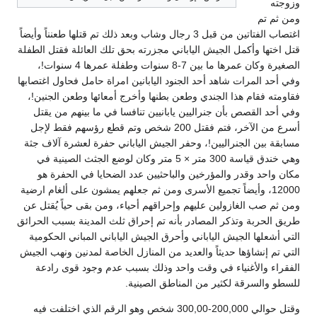
وزوجته
ومن ثم تم
اغتصاب الفتاتين من قبل 3 رجال وشاب وبعد ذلك تم قتلها طعنناً وأيضاً
قتل اختها وأكمل الجيش الياباني مجزرته بحق تلك العائلة فقتل الطفلة
الصغيرة وكان عمرها ما بين 7-8 سنوات وطفلة عمرها 4 سنوات!،
وفي أحد المرات شاهد أحد الجنود اليابانين امراة حامل فحاول اغتصابها
فقاومته فقام هذا الجندي وطعن بطنها وأخرج أمعائها وطعن الجنين!،
وفي أحد القصص بأن جنراليين يابانيين تنافسا في ما بينهم من يقتل
أسرع من الآخر، فتم فقتل 200 شخص وتم قطع رؤسهم فقط لإجل
مسابقة بين الجنراليين!، وحفر الجيش الياباني حفرة لعشرة آلاف جثة
وهي خندق قياسة 300 متر × 5 متر وكان لوضع الجثث الصينية في
مكان واحد وقدر والمؤرخين والباحثيين عدد الضحايا في الحفرة هو
12000، وأيضاً تجميع الأسرى ومن ثم جعلهم يمشون على ألغام ارضية
ومن ثم صب الغازولين عليهم وإحراقهم أحياء، ومن بقى حياً يُقتل عن
طريق الحربة وتذكر المصادر بأنه تم إحراق ثلث المدينة بسبب الحرائق
التي أشعلها الجيش الياباني وأحرق الجيش الياباني المباني الحكومية
التي تم إنشاؤها حديثاً والعديد من المنازل الخاصة لمدنين ونهب الجيش
الفقراء والأغنياء في وقت واحد وذلك بسبب عدم وجود قوى رادعة
للسطو والسرقة لكثير من المناطق الصينية.
وقتل حوالي 200,000-300,00 شخص وهو الرقم الذي اختلفت فيه