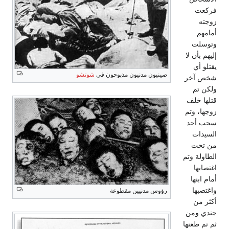
فركعت
زوجته
أمامهم
وتوسلت
إليهم بأن لا
يقتلو أي
صينيون مدنيون مذبوحون في
شوتشو
شخص آخر
ولكن تم
قتلها خلف
زوجها، وتم
سحب أحد
السيدات
من تحت
الطاولة وتم
اغتصابها
أمام ابنها
واغتصبها
رؤوس مدنيين مقطوعة
أكثر من
جندي ومن
ثم تم طعنها