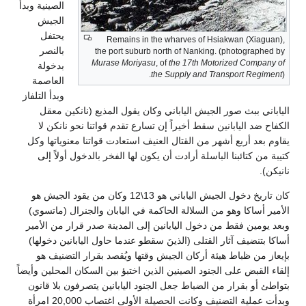
الصينية وبدأ
الجيش
يحتفل
Remains in the wharves of Hsiakwan (Xiaguan),
بالنصر
the port suburb north of Nanking. (photographed by
Murase Moriyasu
, of
the 17th Motorized Company of
بدخولة
the Supply and Transport Regiment
).
العاصمة
وبدأ التلفاز
الياباني ببث صور الجيش الياباني وكان يقول المذيع (نانكين معقل
الكفاح ضد اليابانين سقط أخيراً إن تسارع تقدم قواتنا نحو نانكن لا
يقاوم بعد أربع أشهر من القتال العنيف استعادت قواتنا معنوياتها وكل
كتيبة من كتائبنا الباسلة أرادت أن يكون لها الفخر بالدخول أولاً إلى
نانيكن).
كان تاريخ دخول الجيش الياباني هو 13\12 وكان من يقود الجيش هو
الأمير أساكا وهو من السلالة الحاكمة في اليابان والجنرال (ماتسوي)
وبعد يومين فقط من دخول اليابانين إلى المدينة صدر قرار من الأمير
أساكا بتنضيف آثار القتلى (الذينَ سقطو عندما حاول اليابانين دخولها)
بإيعاز من ظباط هيئة أركان الجيش وقتها ويُقصد بقرار التضنيف هو
إلقاء القبض على الجنود الصينين الذين اختبؤ بين السكان المحلين وأيضاً
بتواطئ أو بقرار من الضباط جعل الجنود اليابانين يتصرفون بلا قانون
وبدأت عملية التضنيف وكانت الحصيلة الأولى اغتصاب 20,000 امرأة