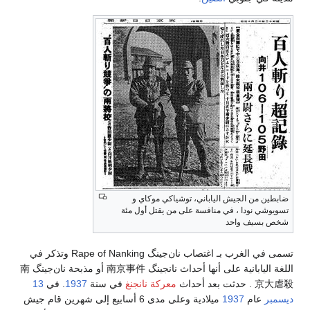
ضابطين من الجيش الياباني، توشياكي موكاي و
تسويوشي نودا ، في منافسة على من يقتل أول مئة
شخص بسيف واحد
تسمى في الغرب بـ اغتصاب نان‌جينگ Rape of Nanking وتذكر في
اللغة اليابانية على أنها أحداث نانجينگ 南京事件 أو مذبحة نان‌جينگ 南
京大虐殺 . حدثت بعد أحداث
معركة نانجنغ
في سنة
1937
. في
13
ديسمبر
عام
1937
ميلادية وعلى مدى 6 أسابيع إلى شهرين قام جيش