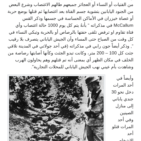
من الفتيات أو النساء أو العجائز جميعهم طالهم الاغتصاب وشرع البعض
من الجنود اليابانين بتشوية جسم الفتاة بعد اغتصابها ثم قتلها بوضع حربة
أو عصاة خيزران في الأماكن الحساسة في جسمها وذكر القس
McCallum في مذكراته “ بأنهُ يتم كل يوم 1000 حالة اغتصاب وأي
فتاة تقاوم او ترفض تلقى حفتها بالرصاص أو بالحربة وتبكي النساء في
كل وقت من الصباح حتى المساء وأن الجيش الياباني يتصرف بلا رقيب
“, وذكر أيضاً جون رابي في مذكراته (في أحد جولاتي في المدينة نلاقي
جثث كل 100 – 200 متر، وكانت تبدو الجثث وكأنها أصابتها رصاصة من
الخلف في مكان الظهر أي بمعنى أنه تم قتلهم وهم يحاولون الهرب
وشاهدت بأم عيني نهب الجيش الياباني للمحلات التجارية".
وأيضاً في
أحد المرات
دخل نحو 30
جندي ياباني
إلى منازل
الصينين
وفي أحد
المرات قتلو
أحد
الاشخاص