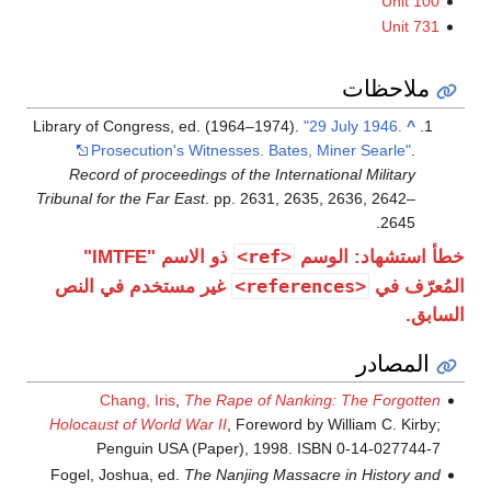
Unit 100
Unit 731
ملاحظات
Library of Congress, ed. (1964–1974).
"29 July 1946.
^
Prosecution's Witnesses. Bates, Miner Searle"
.
Record of proceedings of the International Military
Tribunal for the Far East
. pp. 2631, 2635, 2636, 2642–
2645.
<ref>
خطأ استشهاد: الوسم
ذو الاسم "IMTFE"
<references>
المُعرّف في
غير مستخدم في النص
السابق.
المصادر
Chang, Iris
,
The Rape of Nanking: The Forgotten
Holocaust of World War II
, Foreword by William C. Kirby;
Penguin USA (Paper), 1998. ISBN 0-14-027744-7
Fogel, Joshua, ed.
The Nanjing Massacre in History and