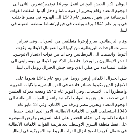
اليونان. لكن الجيش اليوناني انتقل يوم 14 نوفمبر/تشرين الثاني الى
جوم المضاد وقام بتحرير اراضيه تماما و دخل ألبانيا. انتقلت القوات
البريطانية في شهر ديسمبر عام 1940 الى الهجوم في مصر فاحتلت
في يناير عام 1941 برقة وبلغت في فبراير/شباط منطقة العقيلة في
يا.
ام البريطانيون بغزو إريتريا منطلقين من السودان. وفي فبراير
ربت الوحدات البريطانية من كينيا الى الصومال الايطالية وغزت
وبيا. وانضمت الى البريطانيين وحدات من قوات الانصار الاثيوبيين.
حر الايطاليون برا وبحرا. فاضطر الدكتاتور الايطالي موسوليني الى
ب المساعدة من هتلر. الذي وجه جيش الجنرال رومل الى ليبيا.
شن الجنرال الالماني إرفين رومل في ربيع عام 1941 هجوما على
نجليز الذين تكبدوا خسائر فادحة في القوة البشرية والآليات الحربية
واضطروا الى الانسحاب. وفي اكتوبر عام 1942 وقعت معركة العلمين
تي تمخضت عن هزيمة القوات الالمانية وانتقال القوات الريطانية الى
الهجوم المضاد وتحرير مصر وبرقة من الالمان. وفي 13 مايو عام
1943 استسلمت القوات الالمانية الايطالية، الامر الذي افشل خطط
قيادة الالمانية في احكام الحصار على قناة السويس وفرض السيطرة
ى نفط منطقة الشرق الاوسط.. بعد هزيمة القوات الالمانية الأيطالية
شمال أفريقيا اصبح انزال القوات البريطانية الامريكية في ايطاليا