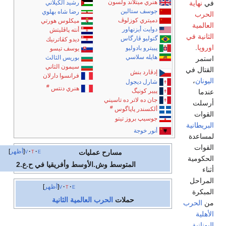
هنري ميتلاند ولسون
نهاية
رشيد الكيلاني
جوسف ستالين
رضا شاه بهلوي
حرب
دميتري كوزلوڤ
ميكلوس هورتي
المية
دوايت أيزنهاور
أنته پاڤليتش
انية في
گتوليو ڤارگاس
ديدو كڤاترنيك
وپا
.
پييترو بادوليو
يوسف تيسو
هايله سلاسي
بوريس الثالث
تمر
سيمون الثاني
قتال في
إدڤارد بنش
فرانسوا دارلان
ونان
،
شارل ديجول
#
هنري دنتس
پيير كونيگ
دما
جان ده لاتر ده تاسيني
سلت
#
ألكسندر پاپاگوس
قوات
جوسيپ بروز تيتو
ريطانية
أنور خوجة
ساعدة
قوات
e
t
v
أظهر
مسارح عمليات
حكومية
المتوسط وش.الأوسط وأفريقيا في ح.ع.2
اء
مراحل
e
t
v
أظهر
مبكرة
حملات
الحرب العالمية الثانية
الحرب
هلية
ونانية
.