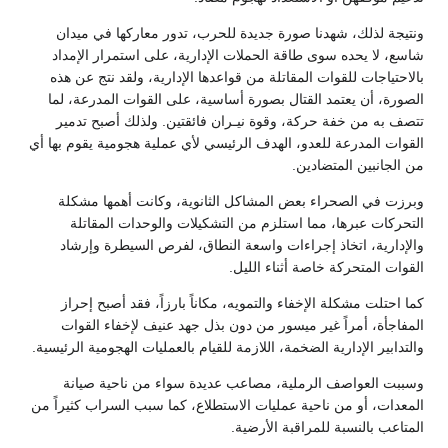
تيجة لذلك، شهدنا صورة جديدة للحرب، تدور معاركها في ميدان
سع، لا يحده سوى طاقة الحملات الإدارية، على استمرار الإمداد
احتياجات للقوات المقاتلة من قواعدها الإدارية، ولقد نتج عن هذه
صورة، أن يعتمد القتال بصورة أساسية، على القوات المدرعة، لما
صف به من خفة حركة، وقوة نيـران فائقتين. ولذلك أصبح تدمير
قوات المدرعة للعدو، الهدف الرئيسي لأي عملية هجومية يقوم بها أي
 الجانبين المتضادين.
رزت في الصحراء بعض المشاكل الثانوية، وكانت أهمها مشكلة
تحركات عبرها، مما استلزم من التشكيلات والوحدات المقاتلة
لإدارية، اتخاذ إجراءات واسعة النطاق، لفرص السيطرة وإرشاد
وات المتحركة خاصة أثناء الليل.
 احتلت مشكلة الإخفاء والتمويه، مكاناً بارزاً، فقد أصبح إحراز
مفاجأة، أمراً غير ميسور من دون بذل جهد عنيف لإخفاء القوات
تدابير الإدارية الضخمة، اللازمة للقيام بالعمليات الهجومية الرئيسية.
ببت العواصف الرملية، مصاعب عديدة سواء من ناحية صيانة
معدات، أو من ناحية عمليات الاستطلاع، كما سبب السراب كثيراً من
تاعب بالنسبة للمراقبة الأرضية.