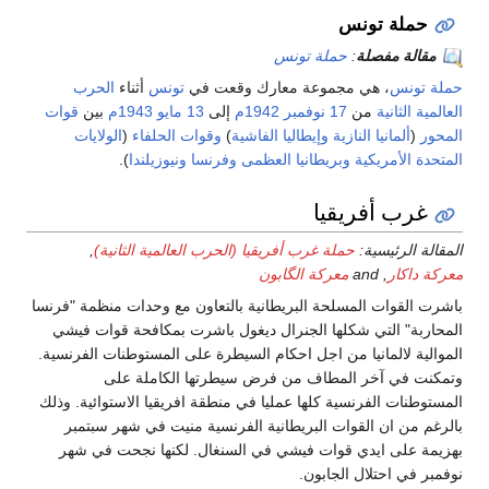
حملة تونس
مقالة مفصلة
:
حملة تونس
لة تونس
، هي مجموعة معارك وقعت في
تونس
أثناء
الحرب
المية الثانية
من
17 نوفمبر
1942م
إلى
13 مايو
1943م
بين
قوات
محور
(
ألمانيا النازية
وإيطاليا
الفاشية
)
وقوات الحلفاء
(
الولايات
تحدة الأمريكية
وبريطانيا العظمى
وفرنسا
ونيوزيلندا
).
غرب أفريقيا
قالة الرئيسية:
حملة غرب أفريقيا (الحرب العالمية الثانية)
,
ركة داكار
, and
معركة الگابون
شرت القوات المسلحة البريطانية بالتعاون مع وحدات منظمة "فرنسا
محاربة" التي شكلها الجنرال ديغول باشرت بمكافحة قوات فيشي
موالية لالمانيا من اجل احكام السيطرة على المستوطنات الفرنسية.
مكنت في آخر المطاف من فرض سيطرتها الكاملة على
مستوطنات الفرنسية كلها عمليا في منطقة افريقيا الاستوائية. وذلك
لرغم من ان القوات البريطانية الفرنسية منيت في شهر سبتمبر
زيمة على ايدي قوات فيشي في السنغال. لكنها نجحت في شهر
فمبر في احتلال الجابون.