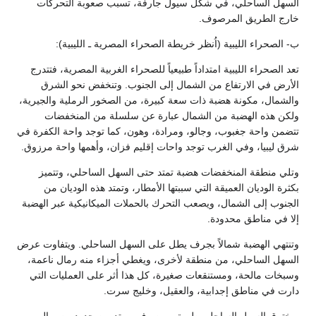
سهل الساحلي، في شكل سيول جارفة، تسبب صعوبة التحركات
رج الطريق المرصوف.
الصحراء الليبية (اُنظر خريطة الصحراء المصرية ـ الليبية):
 الصحراء الليبية امتداداً طبيعياً للصحراء الغربية المصرية، فتتدرج
أرض في الارتفاع من الشمال إلى الجنوب. وتنخفض نحو الشرق
لشمال، مكونة هضبة ذات سعة كبيرة، من الصخور الرملية والجيرية،
كن هذه الهضبة من الشمال عبارة عن سلسلة من المنخفضات
ضمن واحة جغبوب، وجالو، ومرادة، وهون، كما توجد واحة الكفرة في
ق ليبيا، وفي الغرب توجد واحات إقليم فزان، وأهمها واحة مرزوق.
لي منطقة المنخفضات هضبة تمتد حتى السهل الساحلي، وتتميز
رة الوديان العميقة التي سببتها الأمطار، وتمتد هذه الوديان من
جنوب إلى الشمال، ويصعب التحرك بالحملات الميكانيكية عبر الهضبة
ا في مناطق محدودة.
نتهي الهضبة شمالاً بجرف يطل على السهل الساحلي. ويتفاوت عرض
سهل الساحلي، من منطقة لأخرى، ويغطي أجزاء منه رمال ناعمة،
بخات مالحة، ومستنقعات صغيرة، كل هذا أثر على العمليات التي
رت في مناطق إجدابية، والعقيل، وخليج سرت.