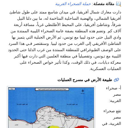
مقالة مفصلة
:
حملة الصحراء الغربية
رت معارك شمال أفريقيا، في ميدان شاسع ممتد على طول شاطئ
يقيا الشمالي، والهضبة الساحلية المتاخمة له، ما بين دلتا النيل
قاً، وشاطئ أفريقيا، على المحيط الأطلنطي غرباً، مسافة أربعة
اف كم. وتضم هذه المنطقة بصفة عامة الصحراء الليبية الممتدة من
ي النيل حتى حدود ليبيا مع تونس، ثم الأرض الجبلية التي يتميز بها
شاطئ الأفريقي إلى الغرب من حدود ليبيا. وسنقتصر فـي هذا السرد
ى الوصف الطبوغرافي للمنطقة الممتدة من غرب الدلتا حتى الحدود
يبية مع تـونس، وتفصيلياً في منطقة العلمين التي دارت فيها أكبر
ركة دبابات، في ذلك الوقت، وكذا تأثير خواص الصحراء على
عمليات العسكرية.
طبيعة الأرض في مسرح العمليات
 صحراء
ر
ربية:
ع صحراء
ر
غربية، في