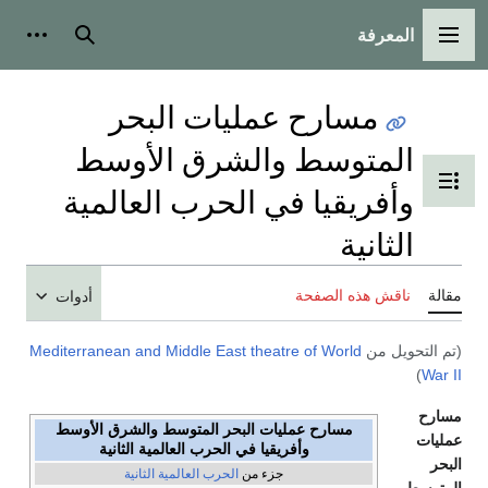
المعرفة
لقائمة الرئيسية
بحث
أدوات شخص
مسارح عمليات البحر
المتوسط والشرق الأوسط
بديل عرض جدول المحتويات
وأفريقيا في الحرب العالمية
الثانية
الة
ناقش هذه الصفحة
أدوات
م التحويل من
Mediterranean and Middle East theatre of World
)
War 
ارح
مسارح عمليات البحر المتوسط والشرق الأوسط
ليات
وأفريقيا في الحرب العالمية الثانية
حر
جزء من
الحرب العالمية الثانية