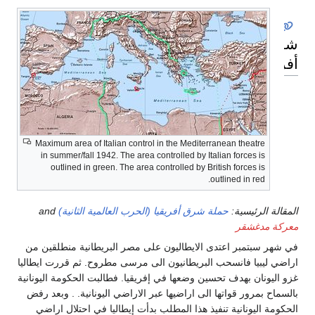
رق
ريقيا
Maximum area of Italian control in the Mediterranean theatre
in summer/fall 1942. The area controlled by Italian forces is
outlined in green. The area controlled by British forces is
outlined in red.
قالة الرئيسية:
حملة شرق أفريقيا (الحرب العالمية الثانية)
and
ركة مدغشقر
 شهر سبتمبر اعتدى الايطاليون على مصر البريطانية منطلقين من
اضي ليبيا فانسحب البريطانيون الى مرسى مطروح. ثم قررت ايطاليا
و اليونان بهدف تحسين وضعها في إفريقيا. فطالبت الحكومة اليونانية
سماح بمرور قواتها الى اراضيها عبر الاراضي اليونانية. . وبعد رفض
كومة اليونانية تنفيذ هذا المطلب بدأت إيطاليا في احتلال اراضي