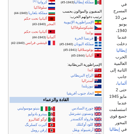
[1]
مملكة إيطاليا
كرواتيا
(1943-45)
سلوڤاكيا
مسرح
المنفيون والموالون بحسب
مملكة بلغاريا
(1940-44)
ترتيب دخولهم الحرب:
من 10
ألبانيا تحت حكم
الإمبراطورية الإثيوپية
يو
المجر
(1940-43)
تشيكوسلوڤاكيا
1940،
ألبانيا تحت حكم
پولندا
دما
ألمانيا
(1943-44)
فرنسا الحرة
ڤيتشي فرانس
(1940-42)
لت
مملكة اليونان
(1940-45)
يوغوسلاڤيا
اليا
(1941-45)
ألبانيا
(1944-45)
حرب
المية
الإمبراطورية البريطانية:
انية إلى
كندا
الراج البريطاني
نب
أستراليا
انيا
،
نيوزيلندا
حتى 2
اتحاد جنوب أفريقيا
مايو 1945
القادة والزعماء
دما
جورج السادس
بنيتو موسوليني
تسلمت
ونستون تشرشل
پييترو بادوليو
يع قوى
هارولد ألكسندر
اوگو كڤالـِرو
محور
كلود أوكنلك
ألبرت كسلرنگ
إيطاليا
أرشيبولد ويڤل
إرڤن رومل