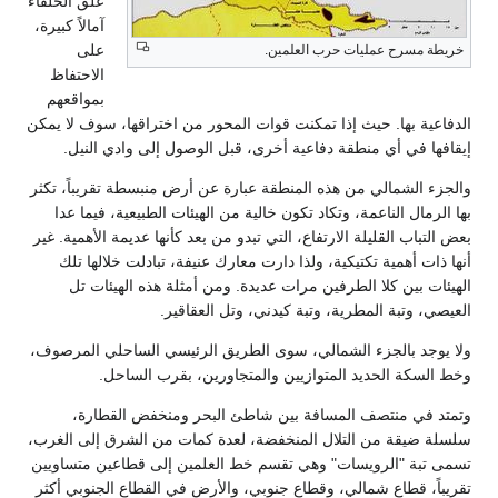
علّق الحلفاء
آمالاً كبيرة،
على
ريطة مسرح عمليات حرب العلمين.
الاحتفاظ
بمواقعهم
دفاعية بها. حيث إذا تمكنت قوات المحور من اختراقها، سوف لا يمكن
قافها في أي منطقة دفاعية أخرى، قبل الوصول إلى وادي النيل.
لجزء الشمالي من هذه المنطقة عبارة عن أرض منبسطة تقريباً، تكثر
 الرمال الناعمة، وتكاد تكون خالية من الهيئات الطبيعية، فيما عدا
 التباب القليلة الارتفاع، التي تبدو من بعد كأنها عديمة الأهمية. غير
ا ذات أهمية تكتيكية، ولذا دارت معارك عنيفة، تبادلت خلالها تلك
هيئات بين كلا الطرفين مرات عديدة. ومن أمثلة هذه الهيئات تل
يصي، وتبة المطرية، وتبة كيدني، وتل العقاقير.
ا يوجد بالجزء الشمالي، سوى الطريق الرئيسي الساحلي المرصوف،
ط السكة الحديد المتوازيين والمتجاورين، بقرب الساحل.
متد في منتصف المسافة بين شاطئ البحر ومنخفض القطارة،
سلة ضيقة من التلال المنخفضة، لعدة كمات من الشرق إلى الغرب،
مى تبة "الرويسات" وهي تقسم خط العلمين إلى قطاعين متساويين
ريباً، قطاع شمالي، وقطاع جنوبي، والأرض في القطاع الجنوبي أكثر