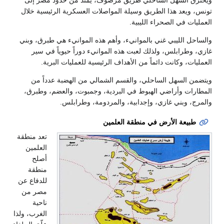
خترق السهل الساحلي طريق مرصوف، يمتد من حدود مصر إلى
نس، ويعد هذا الطريق وسيلة المواصلات العسكرية الرئيسية خلال
مليات في الصحراء الليبية.
لساحل الليبي غني بالموانيء، وأهم هذه الموانيء هي طبرق، وبني
زي، وطرابلس، ولذلك لعبت هذه الموانيء دوراً حيوياً في سير
مليات، وكانت دائماً من الأهداف الرئيسية للعمليات البرية.
تضمن السهل الساحلي، والقسم الشمالي من الهضبة عدداً من
مطارات وأراضي الهبوط في البردية، وجمبوت، والعضم، وطبرق،
لمرج، وبني غازي، وإجدابية، والمردومة، وطرابلس.
طبيعة الأرض في منطقة العلمين
تعد منطقة
العلمين
أصلح
منطقة
للدفاع عن
مصر من
ناحية
الغرب، ولذا