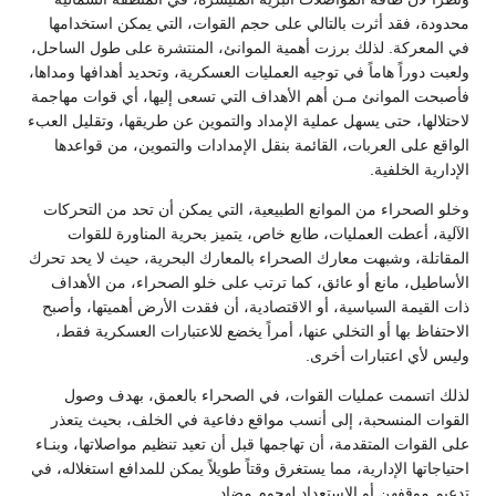
دودة، فقد أثرت بالتالي على حجم القوات، التي يمكن استخدامها
 المعركة. لذلك برزت أهمية الموانئ، المنتشرة على طول الساحل،
بت دوراً هاماً في توجيه العمليات العسكرية، وتحديد أهدافها ومداها،
صبحت الموانئ مـن أهم الأهداف التي تسعى إليها، أي قوات مهاجمة
حتلالها، حتى يسهل عملية الإمداد والتموين عن طريقها، وتقليل العبء
اقع على العربات، القائمة بنقل الإمدادات والتموين، من قواعدها
دارية الخلفية.
لو الصحراء من الموانع الطبيعية، التي يمكن أن تحد من التحركات
آلية، أعطت العمليات، طابع خاص، يتميز بحرية المناورة للقوات
مقاتلة، وشبهت معارك الصحراء بالمعارك البحرية، حيث لا يحد تحرك
أساطيل، مانع أو عائق، كما ترتب على خلو الصحراء، من الأهداف
ت القيمة السياسية، أو الاقتصادية، أن فقدت الأرض أهميتها، وأصبح
حتفاظ بها أو التخلي عنها، أمراً يخضع للاعتبارات العسكرية فقط،
يس لأي اعتبارات أخرى.
لك اتسمت عمليات القوات، في الصحراء بالعمق، بهدف وصول
قوات المنسحبة، إلى أنسب مواقع دفاعية في الخلف، بحيث يتعذر
 القوات المتقدمة، أن تهاجمها قبل أن تعيد تنظيم مواصلاتها، وبنـاء
ياجاتها الإدارية، مما يستغرق وقتاً طويلاً يمكن للمدافع استغلاله، في
عيم موقفهن أو الاستعداد لهجوم مضاد.