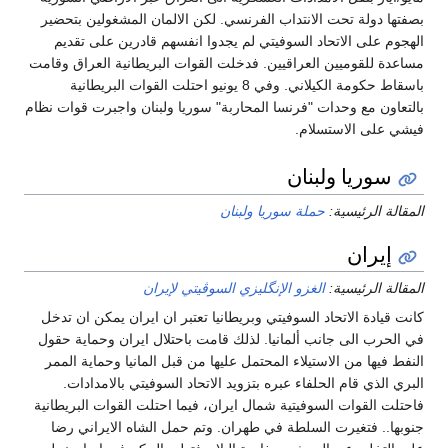
فتها دولة تحت الانتداب الفرنسي. لكن الالمان المشغولين بتحضير
هجوم على الاتحاد السوفيتي لم يجدوا انفسهم قادرين على تقديم
اعدة للقوميين العراقيين. فدخلت القوات البريطانية العراق وقامت
باسقاط حكومة الكيلاني. وفي 8 يونيو احتلت القوات البريطانية
لتعاون مع وحدات "فرنسا المحاربة" سوريا ولبنان واجبرت قوات نظام
شي على الاستسلام.
سوريا ولبنان
قالة الرئيسية:
حملة سوريا ولبنان
إيران
قالة الرئيسية:
الغزو الإنگليزي السوڤيتي لإيران
ت قيادة الاتحاد السوفيتي وبريطانيا تعتبر ان ايران يمكن ان تدخل
 الحرب الى جانب ألمانيا. لذلك قامت باحتلال ايران وحماية حقول
فط فيها من الاستيلاء المحتمل عليها من قبل المانيا وحماية الممر
ري الذي قام الحلفاء عبره بتزويد الاتحاد السوفيتي بالامدادات.
حتلت القوات السوفيتية شمال ايران، فيما احتلت القوات البريطانية
وبها.. فتغيرت السلطة في طهران. وتم حمل الشاه الايراني رضا