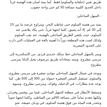
يق نقبي (حلفاية والسلوم) فقط. كما يمتد لسان هذه الهضبة غرباً
 الحدود الليبية مسافة 50 كم حتى واحة جغبوب.
السهل الساحلي:
يمتد من هضبة السلوم حتى شاطئ البحر، ويتراوح عرضه ما بين 15
إلى 30 كم. إلا أنه يضيق، كلما اتجهنا غرباً، حتى يكاد يتلاشى عند
سلوم، حيث يلتقي الطريق الساحلي بالهضبة، عند نقب السلوم.
لك لعبت هذه المنطقة دوراً ذا أهمية بالغة في العمليات التي دارت
ى الحدود المصرية.
مر بالسهل الساحلي خط سكك حديدي فردي، من الإسكندرية إلى
سى مطروح. ويمتد بمحاذاته طريق مرصوف يصل الدلتا بمرسى
روح.
وجد في شمال السهل الساحلي موانئ صغيرة هي مرسى مطروح،
والسلوم، تستقبل السفن الصغيرة حمولة من 300 إلى 500 طن. كما
جد عدة مطارات، في الدخيلة، وفوكه، ومرسى مطروح، وسيوة.
سقط الأمطار في منطقة السهل الساحلي، فيما بين نوفمبر وفبراير،
ولكنها تنعدم تماماً على مسافة 60كم من الشاطئ، وكلما اتجهنا جنوباً.
نحدر هذه المياه من فوق هضبة السلوم، في وديان عميقة، نحو