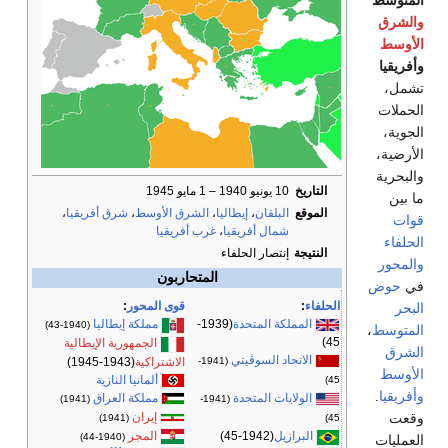
متوسط
لشرق
أوسط
ريقيا
مل،
حملات
وية،
أرضية،
لبحرية
التاريخ
10 يونيو 1940 – 1 مايو 1945
بين
الموقع
البلقان
،
إيطاليا
،
الشرق الأوسط
،
شرق أفريقيا
،
ات
شمال أفريقيا
،
غرب أفريقيا
لفاء
النتيجة
إنتصار الحلفاء
لمحور
المتحاربون
حوض
الحلفاء
:
قوى المحور
:
حر
المملكة المتحدة
(1939-
مملكة إيطاليا
(1940-43)
متوسط
،
45)
الجمهورية الإيطالية
شرق
الاتحاد السوڤيتي
الاشتراكية
(1943-1945)
(1941-
أوسط
ألمانيا النازية
45)
ريقيا
.
مملكة العراق
الولايات المتحدة
(1941)
(1941-
إيران
عت
(1941)
45)
المجر
البرازيل
(1942-45)
(1940-44)
عمليات