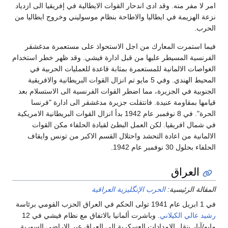
 لا مفر منه. وقد ادى اندحار القوات الايطالية في إفريقيا الى ازدياد
عة الهزيمة في ايطاليا والاطاحة بنظام موسوليني وخروج ايطاليا من
حرب.
ما استمرت المعارك من اجل الاستحواذ على مستعمرة مدغشقر
فرنسية المسيطر عليها من قبل ادارة فيشي. وقد ظهر خطر استخدام
واصات الالمانية للمستعمرة بمثابة قاعدة للعمليات الحربية في
المحيط الهندي. وفي 5 مايو تم انزال القوات البريطانية والافريقية
جنوبية في الجزيرة، مما اضطر القوات الفرنسية الى الاستسلام بعد
امها بمقاومة عنيدة. فانتقلت جزيرة مدغشقر الى ادارة "فرنسا
الحرة". في 8 نوفمبر عام 1942 بدأ انزال القوات البريطانية الامريكية
 شمال افريقيا. لكن العمل البطئ لقيادة الحلفاء مكن القوات
المانية من اعادة التحشد واحتلال القسم الاكبر من تونس وايقاف
اء بحلول 30 نوفمبر عام 1942.
العراق
قالة الرئيسية:
الحرب الإنگليزية العراقية
ي العراق الحزب القومي برئاسة
يد عالي الكيلاني
. وباشرت ألمانيا بالاتفاق مع نظام فيشي في 12
يو/آيار بنقل الامدادات العسكرية الى العراق عبر الاراضي السورية