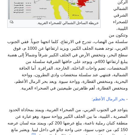
ركن
شمالي
شرقي
صحراء
خريطة الساحل الشمالي للصحراء الغربية.
يبية،
تكون من
سلة من الهضاب، تتدرج في الارتفاع، كلما اتجهنا جنوباً. ففي الجنوب
الغربي، توجد هضبة الجلف الكبير، ويزيد ارتفاعها عن 1000 م، فوق
ح البحر، وتنخفض الأرض في الجلف الكبير شرقاً وشمالاُ إلى هضبة
يبلـغ ارتفاعها 400م، ويوجد على حافتها الشرقية سلسلة من
منخفضات، تضم واحات الداخلة، الخارجة، الفرافرة. أما الحافة
شمالية، فتنتهي عند سلسلة منخفضات وادي النطرون، وواحة
بحرية، ومنخفض القطارة، وواحة سيوة. ويعد بحر الرمال الأعظم،
نخفض القطارة، أهم ظاهرتين طبيعيتين في الصحراء الغربية.
حر الرمال الأعظم
:
واجد في الجنوب الغربي، من الصحراء الغربية، ويمتد بمحاذاة الحدود
صرية ـ الليبية، ما بين الجلف الكبير وواحة سيوة. وهو عبارة عن
منطقة كثبان رملية ناعمة، يبلغ عرضها 200 كم، ويمتد منه لسان عرضه
150 كم، من جنوب سيوة، حتى واحة جالو في داخل ليبيا. ويعتبر مانع
[2]