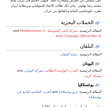
ى التخلي عن العرش ومغادرة البلاد. فتولى الحكم في إيران نجله
مد رضا بهلوي.. واثر ذلك طالب الاتحاد السوفيتي وبريطانيا ايران
د دبلوماسيي المانيا وحلفائها من ايران.
الحملات البحرية
قالة الرئيسية:
معركة البحر المتوسط
and
Mediterranean U-
boat Campaign (World War I
البلقان
قالة الرئيسية:
حملة البلقان
اليونان
قالة الرئيسية:
الحرب اليونانية الإيطالية
,
معركة اليونان
, and
ركة كريت
يوغسلاڤيا
قالة الرئيسية:
غزو يوغسلاڤيا
and
الحرب العالمية الثانية في
سلاڤيا