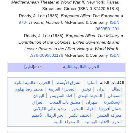
Mediterranean Theater in World War II
. New York: Farrar,
Straus and Giroux (ISBN 0-37420-518-3)
Ready, J. Lee (1985).
Forgotten Allies: The European
978-
Theatre, Volume I
. McFarland & Company.
ISBN
.
0899501291
Ready, J. Lee (1985).
Forgotten Allies: The Military
Contribution of the Colonies, Exiled Governments and
Lesser Powers to the Allied Victory in World War II
.
.
978-0899501178
McFarland & Company.
ISBN
الحرب العالمية الثانية
e
t
v
أظهر
كلمات الدالة:
ألمانيا
الشرق الأوسط
الحرب العالمية الثانية
إيطاليا
إيران
تونس
الصحراء الغربية
محمد رضا پهلوي
السودان
المحيط الهندي
قناة السويس
اليونان
الإسكندرية
طهران
مضيق باب المندب
العراق
شمال أفريقيا
قوات المحور
رشيد عالي الكيلاني
معركة العلمين
الجلف الكبير
بحر الرمال الأعظم
الحرب الأهلية اليونانية
الصحراء الليبية