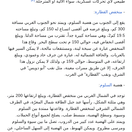
يعي لأي تحركات عسكرية، سواء الآلية أو المترجلة.
نخفض القطارة
:
ع إلى الجنوب من هضبة السلوم، ويمتد نحو الجنوب الغربي مسافة
300 كم، ويبلغ عرضه في أقصى اتسـاع له 150 كم، وتبلغ مساحته
19.5 كم2، وهي مساحة كبيرة جداً، تقترب من مساحة الدلتا. ويبلغ
أقصى انخفاض فيه، حوالي 150 م تحت سطح البحر. وقاع هذا
منخفض عبارة عن سبخة لينة، ومستنقعات مالحة، لا يمكن السير فيها
لعربات. والحافة الشمالية له، عبارة عن جرف حاد وعمودي، ويبلغ
ارتفاعه، في المتوسط، حوالي 159 م، ولذلك لا يمكن نزول هذا
جرف، إلا عن طريق ممرات معينة، مثل نقب "أبو دويس" في
شرق، ونقب "القطارة" في الغرب.
هضبة
السلوم
:
توجد في الشمال الغربي من منخفض القطارة، ويبلغ ارتفاعها 200 متر،
ي مثلثة الشكل، رأسها عند جبل الطاقة شمال المغرّة، في الطرف
شمالي الشرقي لمنخفض القطارة. وقاعدتها ممتدة بين السلوم
يوة. وسطح الهضبة، منبسط صلب، يصلح لجميع أنواع الحملات.
متد على الهضبة عدد كبير من الدروب، تصل ما بين سيوة والسلوم
رسى مطروح. ويمكن الهبوط، من الهضبة إلى السهل الساحلي، عن