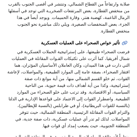
ابة وارتفاعاً من القطاع الشمالي، وتنتشر في أقصى الجنوب بالقرب
 منخفض القطارة، بعض المرتفعات الصخريـة التي توجد في أسفلها
مال الناعمة، كهضبة هنتر، وقارة الحميمات. ويوجد أيضاً في هذا
جزء، بعض المنخفضات الصغيرة، ويلي ذلك مباشرة نحو الجنوب
خفض القطارة.
تأثير خواص الصحراء على العمليات العسكرية
ضت الصحراء طبيعتها، على إستراتيجية الحملات العسكرية في
ال أفريقيا، كما أثرت على تكتيكات القـوات المقاتلة في العمليات
ي دارت في هذا الميدان، وكان العاملان الأساسيان المؤثران، هما
تقار الصحراء، بصفة عامة إلى الموارد الطبيعية، والمواصلات، لإعاشة
قوات، ثم خلو القسم الشمالي منها، من أية موانع ذات صفة
تراتيجية، وكذا من أية أهداف ذات قيمة حيوية، من الناحية
سياسية، أو الاقتصادية. وقد ترتب على خلو الصحراء من الموارد
بيعية. واضطرار القوات إلى الاعتماد على قواعدها الإدارية في الدلتا
لنسبة للقوات البريطانية)، أو في طرابلس (بالنسبة للإيطاليين)،
تزام القوات المقاتلة الرئيسية، المنطقة الشمالية، حيث تتوفر
مواصلات. لذلك لم تدر أي عمليات عسكرية، ذات صفة جدية، في
منطقة الجنوبية، حيث يصعب إمداد أي قوات فيها.
ظراً لأن طاقة المواصلات البرية المتيسرة، في المنطقة الشمالية