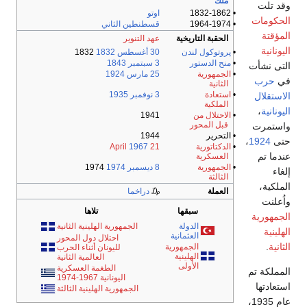
ملك
وقد تلت
• 1832-1862
اوتو
الحكومات
• 1964-1974
قسطنطين الثاني
المؤقتة
الحقبة التاريخية
عهد التنوير
اليونانية
•
پروتوكول لندن
30 أغسطس
1832
1832
•
منح الدستور
3 سبتمبر
1843
التى نشأت
•
الجمهورية
25 مارس
1924
في
حرب
الثانية
•
استعادة
3 نوفمبر
1935
الاستقلال
الملكية
اليونانية
،
•
الاحتلال من
1941
قبل المحور
واستمرت
• التحرير
1944
حتى
1924
،
•
الدكتاتورية
21 April
1967
عندما تم
العسكرية
•
الجمهورية
8 ديسمبر
1974
1974
إلغاء
الثالثة
الملكية،
العملة
₯
دراخما
واُعلنت
سبقها
تلاها
الجمهورية
الدولة
الجمهورية الهلينية الثانية
الهلينية
العثمانية
احتلال دول المحور
الثانية
.
الجمهورية
لليونان أثناء الحرب
الهلينية
العالمية الثانية
الأولى
الطغمة العسكرية
المملكة تم
اليونانية 1967-1974
استعادتها
الجمهورية الهلينية الثالثة
عام 1935،