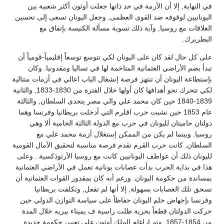
في النهاية, إلا أن الأزمة في حد ذاتها جعلت أوثون أكثر شعبية بين
اليونانيين لوقوفه ضد القوى العظمى, وجعل اليونان تسعى إلى تحسين
العلاقات مع روسيا, وآية ذلك تسوية مسألة الكنيسة بإتفاق مع
البطريرك.
على كل حال لقد كان على اليونان لكي تتوسع توسعاً إقليمياً-قومياً أن
تبدأ بضم الأراضي العثمانية المتاخمة لها في تساليا ومقدونيا. وكان
بإستطاعة اليونان أن تنتهز فرصة إنشغال الباب اعالي في أزمات متتالية
لكي تتحرك نحو أهدافها كان أولها خلال الفترة من 1830-1833, والثانية
1839-1840 حين كان محمد علي والي مصر يتحدى السلطان, والثالثة
عام 1853 حين نشبت حرب اقلرم التي أدخلت بريطانيا وفرنسا وهما
دولتان حاميتان لليونان في حرب مع الدولة الثالثة الحامية ألا وهي
روسيا. وبينما لم يكن من الممكن إستغلال أزمة محمد علي مع
السلطان, كانت حرب القرم تقدم فرصة مناسبة لتحقيق الآمال القومية
لليونان ذلك أن عواطف اليونانيين كانت مع روسيا الأرثوذكسية . وعلى
هذا في بداية الحرب بدأت عصابات يونانية تعمل في الأراضي العثمانية
بمساندة من حكومة اليونان. ورغم أنه كان بمقدور القوات العثمانية أن
تسحق تلك العصابات بسهولة, إلا أنها لم تفعل, وتكلفت بريطانيا
وفرنسا بإجهاض حلم اليونان حفاظاً على سياسة التوازن الدولي حين
حركت الدولتان قطعاً بحرية ظلت راسية ف يميناء بيريه خلال المدة
من 1854-1857, وتم إراغام الملك أوثون على تعيين حكومة جديدة