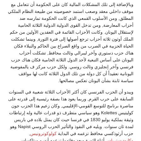
وبالإضافة إلى تلك المشكلات المالية كان على الحكومة أن تتعامل مع
موقف داخلي معقد وصعب استمد خصوصيته من طبيعة النظام الملكي
المطلق, ومن الأسلوب القمعي الذي كانت الحكومة تمارسه ضد
أحزاب المعارضة, ومن تدخل القوى الدولية الدولية الثلاثة الحامية
لإستقلال اليونان. وكانت الأحزاب القائمة في العقدين الأولين من حكم
الملك أوثون ثلاثة أحزاب ترجع أصولها إلى فترة الثورة, وبينما تشكلت
الحياة الحزبية في الصرب من واقع الصراع بين الحاكم والنبلاء فكان
هناك حزب دستوري وآخر ليبرالي وثالث محافظ, تشكلت أحزاب
اليونان على أساس التبعية لأحد الدول الثلاثة الحامية فكان هناك حزب
فرنسي وآخر إنجليزي وثالث روسي. ولكل حزب مركز ف يالمفوضية
اليونانية تعقيداً أن كل دولة من تلك الدول الثلاثة كانت لها مواقف
سياسة ثابتة بشأن اليونان تعكس مصالحها.
ويبدو أن الحزب الفرنسي كان أكثر الأحزاب الثلاثة شعبية في السنوات
السابقة على حرب القرم, وربما يعود هذا بصفة رئيسية إلى قدرته على
مناصرة برنامج للتوسع القومي-الإقليمي, وكان زعيم هذا الحزب جون
كوليتيس Kolettes وهو سياسي متطرف ذو قدرات عالية وله إرتباطات
وثيقة بملكية يوليو 1830 في فرنسا حيث كان يمثل بلاده في باريس
لمدة ثان سنوات. ويليه في النفوذ والتأثير الحزب الروسي Napist وهو
حزب أرثوذكسي محافظ تزعمه في البداية
كولوكوترونيس
,
وكابوديسترياس
أثناء الثورة وبعد وفاتهما تزعمه أندرو ميتاكساس