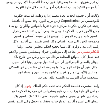
أن تدير شؤونها الخاصة بمعرفتها. غير أن هذا التخطيط الإداري لم يوضع
أبداً موضع التنفيذ بسبب اضطراب أحوال البلاد خلال فترة الثورة.
وكانت أول خطوة اتخذت تجاه تنظيم إدارة وطنية قد تمت حكومة
كابوديسترياس Capodistrias زمن ثورة الثورة وقد سبق أن ناقشنا
رغبته في تكوين حكومة مركزية قوية تنزيا بالقوانين واللوائح مع بقاء
جميع الأمور في يد الحكومة. ومن هنا وفي أبريل 1828 صدر قرار
بتقسيم شبه جزيرة الموةر (البلوبونيز) إلى سبعة أقسام, وتقسيم
مجموعة الجزر إلى ستة أقسام, وكل قسم يقسم إلى أقاليم, وكل
إقليم إلى مدن وقرى كل منها يخضع لحكم مجلس محلي. ولما
كانكابوديسترياس
بحاجة إلى موظفين خبراء ومتعلمين يضمن ولاءهم
فقد شغل كل المواقع المحلية برجال يونانيين ولكن من خارج بلاد
اليونان بالمعنى الجغرافي, أي من استانبول وجزر أيونيا على سبيل
المثال. غير أن هؤلاء الرجال كانوا بطبيعة الحال منفصلين عن السكان
المحليين (الأهالي) من واقع سلوكياتهم ومصالحهم واهتماماتهم
الشخصية شأن البريشانية بالنسبة لبلاد الصرب.
ولقد استمرت فلسفة الحكم هذه تحت حكم الملك
أوثون
, إذ كان
مجلس الوصاية يرغب شأن كابوديسترياس في مركزة الحكومة مع
ارتداء زي قانوني وتبني معايير قانوينة, ففي 1833 تك تقسيم بلاد
اليونان إلى عشرة أقاليم (نومارخيات nomarchies), وكل إقليم يقسم