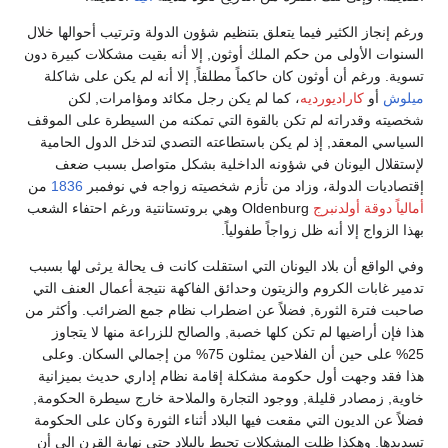
ورغم إنجاز الكثير فيما يتعلق بتنظيم شؤون الدولة وترتيب أحوالها خلال
السنوات الأولى من حكم الملك أوثون, إلا أنه بقيت مشكلات كبيرة دون
تسوية. ورغم أن أوثون كان حاكماً مطلقاً, إلا أنه لم يكن على شاكلة
ميلوش
أو
كاراديورديه
، كما لم يكن رجل مكائد ومؤامرات, لكن
شخصيته وقدراته لم تكن بالقوة التي تمكنه من السيطرة على الموقف
السياسي المعقد, إذ لم يكن باستطاعته التصدي لتدخل الدول الحامية
لإستقلال اليونان في شؤونه الداخلية بشكل متواصل بسبب ضعف
إقتصاديات الدولة، وزاد من تأزم شخصيته زواجه في نوفمبر
1836
من
أمالياً دوقة أولدنبرج
Oldenburg وهي بروتستانتية ورغم احتفاء الشعب
بهذا الزواج إلا أنه ظل زواجاً طفولياً.
وفي الواقع أن بلاد اليونان التي استقلت كانت ف يحالة يرثى لها بسبب
تدمير غابات الكروم والزيتون وحدائق الفاكهة نتيجة أعمال العنف التي
صاحبت فترة الثورة, فضلاً عن اضطراب نظام جمع الضرائب. وأكثر من
هذا فإن أراضيها لم تكن كلها خصبة, والصالح للزراعة منها لا يتجاوز
25% على حين أن الفلاحين يمثلون 75% من إجمالي السكان. وعلى
هذا فقد وجهت أول حكومة مشكلة إقامة نظام إداري حديث بميزانية
خاوية, زمصادر قليلة, ووجود التجارة والملاحة خارج سيطرة الحكومة,
فضلاً عن الديون التي مقعت فيها البلاد أثناء الثورة وكان على الحكومة
تسديدها. وهكذا ظلت المشكلات تحيط بالبلاد حتى نهاية القرن إلى أن