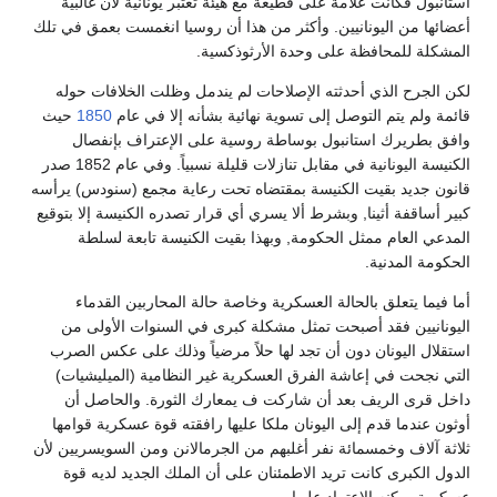
استانبول فكانت علامة على قطيعة مع هيئة تعتبر يونانية لأن غالبية
أعضائها من اليونانيين. وأكثر من هذا أن روسيا انغمست بعمق في تلك
المشكلة للمحافظة على وحدة الأرثوذكسية.
لكن الجرح الذي أحدثته الإصلاحات لم يندمل وظلت الخلافات حوله
قائمة ولم يتم التوصل إلى تسوية نهائية بشأنه إلا في عام
1850
حيث
وافق بطريرك استانبول بوساطة روسية على الإعتراف بإنفصال
الكنيسة اليونانية في مقابل تنازلات قليلة نسبياً. وفي عام 1852 صدر
قانون جديد بقيت الكنيسة بمقتضاه تحت رعاية مجمع (سنودس) يرأسه
كبير أساقفة أثينا, وبشرط ألا يسري أي قرار تصدره الكنيسة إلا بتوقيع
المدعي العام ممثل الحكومة, وبهذا بقيت الكنيسة تابعة لسلطة
الحكومة المدنية.
أما فيما يتعلق بالحالة العسكرية وخاصة حالة المحاربين القدماء
اليونانيين فقد أصبحت تمثل مشكلة كبرى في السنوات الأولى من
استقلال اليونان دون أن تجد لها حلاً مرضياً وذلك على عكس الصرب
التي نجحت في إعاشة الفرق العسكرية غير النظامية (الميليشيات)
داخل قرى الريف بعد أن شاركت ف يمعارك الثورة. والحاصل أن
أوثون عندما قدم إلى اليونان ملكا عليها رافقته قوة عسكرية قوامها
ثلاثة آلاف وخمسمائة نفر أغلبهم من الجرمالانن ومن السويسريين لأن
الدول الكبرى كانت تريد الاطمئنان على أن الملك الجديد لديه قوة