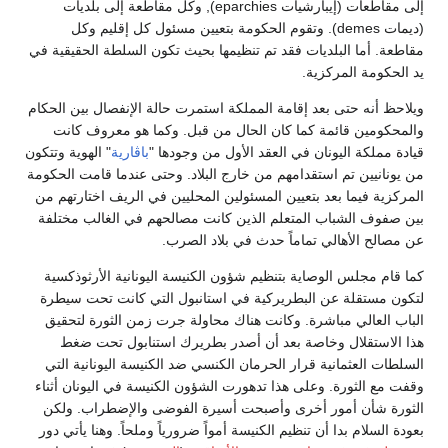
إلى مقاطعات (إيبارشيات eparchies), وكل مقاطعة إلى بلديات
(ديمات demes). وتقوم الحكومة بتعيين مسئول كل إقليم وكل
مقاطعة. أما البلديات فقد تم تنظيمها بحيث تكون السلطة الحقيقية في
يد الحكومة المركزية.
ويلاحظ أنه حتى بعد إقامة المملكة استمرت حالة الإنفصال بين الحكام
والمحكومين قائمة كما كان الحال من قبل. وكما هو معروف كانت
قيادة مملكة اليونان في العقد الأول من وجودها "
باڤارية
" الهوية وتتكون
من يونانيين تم استقدامهم من خارج البلاد. وحتى عندما قامت الحكومة
المركزية فيما بعد بتعيين المسئولين المحليين في الريف اختارتهم من
بين صفوف الشباب المتعلم الذين كانت مصالحهم في الغالب مختلفة
عن مصالح الأهالي تماماً حدث في بلاد الصرب.
كما قام مجلس الوصاية بتنظيم شؤون الكنيسة اليونانية الأرثوذكسية
لتكون مستقلة عن البطريركية في استانبول التي كانت تحت سيطرة
الباب العالي مباشرة. وكانت هناك محاولة جرت زمن الثورة لتحقيق
هذا الاستقلال وخاصة بعد أن أصدر بطريرك استنابول تحت ضغط
السلطات العثمانية قرار الحرمان الكنسي ضد الكنيسة اليونانية التي
وقفت مع الثورة. وعلى هذا تدهورت الشؤون الكنيسة في اليونان أثناء
الثورة شأن أمور أخرى وأصبحت أسيرة الفوضى والإضطراب. ولكن
بعودة السلام بدا أن تنظيم الكنيسة أمواً ضرورياً وملحاً. وهنا يأتي دور