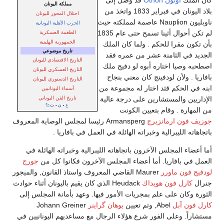
كان الملك
اوثون Othon
قد وصل إلى
مملكة اليونان
بلاد اليونان في فبراير 1833 واتخذ من
احتلال المحور لليونان
ناوبليون Nauplion عاصمة لمملكته حيث
الحرب الأهلية اليونانية
لم تكن أحوال أثينا تسمح حتى عام 1835
الطغمة العسكرية
الجمهورية الهلينية
بأن تكون مقرا للحكم . ولما كان الملك
تاريخ موضوعي
الجديد في الثامنة عشر من عمره فقد
التاريخ الاقتصادي لليونان
اصطحبه وصيا اختاره أبوه لو دفيج ملك
التاريخ العسكري لليونان
بافاريا . ولأن لودفينج كان معني بنجاح
التاريخ الدستوري لليونان
ابنه في الحكم قثد اختار له مجموعة من
أسماء اليونانيين
تاريخ الفن اليوناني
الإداريين والمستشارين على درجة عالية
ع
ن
ت
•
•
من المهارة . وقام بتعيين الكونت
جوزيف فون ارمانزبرج
Armansperg رئيسا لمجلس الوصاية المعروف
باتجاهاته الليبرالية وخبراته الهائلة في العمل في بافاريا .
أما أعضاء المجلس الآخرون باتجاهاته الليبرالية وخبراته الهائلة في
العمل في بافاريا. أما أعضاء المجلس الآخرون فكانوا كل من
جورج
لودفيج فون ماورر
Maurer القاضي المعروف واستاذ القانون, والميجور
جنرال
كارل فون هويداك
Heudack الذي كان يقيم باليونان أثناء حوادث
الثورة وكان على علم بمجريات الأمور فيها. وعهد بأمانة المجلس إلى
كارل فون آبل
Abel, وتم تعيين
يوهان گراينر
Johann Greiner
مستشاراً. وعلى الفور شرع هؤلاء الرجال مع مساعديهم اليونانيين في