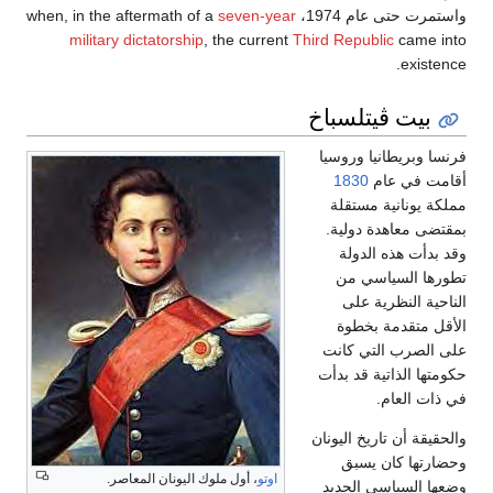
واستمرت حتى عام 1974، when, in the aftermath of a
seven-year
military dictatorship
, the current
Third Republic
came into
existence.
بيت ڤيتلسباخ
فرنسا وبريطانيا وروسيا
أقامت في عام
1830
مملكة يونانية مستقلة
بمقتضى معاهدة دولية.
وقد بدأت هذه الدولة
تطورها السياسي من
الناحية النظرية على
الأقل متقدمة بخطوة
على الصرب التي كانت
حكومتها الذاتية قد بدأت
في ذات العام.
والحقيقة أن تاريخ اليونان
وحضارتها كان يسبق
اوتو
، أول ملوك اليونان المعاصر.
وضعها السياسي الجديد