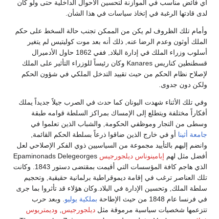
أي فائض مناسب في الموازنة لتحسين الأحوال الداخلية حتى ولو كان
لدى قادتها الرغبة في إتخاذ سياسات في هذا الشأن.
وأمام تلك الظروف لم يكن من الممكن تجنب حالة السخط على حكم
الملك أوثون وعدم الرضا عنه, ذلك أنه بعد موت كوليتيس لم يتغير
أسلوب وزراء الملك في إدارة البلاد, ففي 1862 حاول الأدميرال
قسطنطين كناريس Kanares وكان رئيساً للوزراء التأثير على الملك
لإصلاح نظام الحكم من حيث تقييد التدخل الملكي في شؤون الحكم
ولكن دون جدوى.
وفي تلك الأثناء شهدت اليونان كما حدث في الصرب جيلاً جديداً يملك
أفكاراً مختلفة ويتطلع إلى الإمساك بمراكز السلطة قوامه طبقة
وسطى من التجار وموظفي الحكومة, والشباب الذين تعلموا في
جامعة أثينا
أو في خارج الذين ضاقوا ذرعاً بسلطة الحكم القائمة,
وانضم إليهم بالتأييد مجموعة من السياسيين ذوي الفكر الإصلاحي لعل
أفضل مثل لهم
إبامينوناس ديلجورجيس
Epaminonads Delegeorges
الذي هاجم كافة المؤسسات التي أقيمت بمقتضى دستور 1843. وكانت
تلك العناصر ترغب في إقامة ديموقراطية برلمانية حقيقية, وتحجيم
سلطة الملك, وتحسين الإدارة في البلاد.وكان هؤلاء قد تأثروا بما جرى
في فرنسا عام 1848 من حيث الإطاحة
بملكية يوليو
. وبعد حرب
تتزعمها شخصيات سياسية مرموقة مثل
ديلجورجيس
,
وديمتريوس