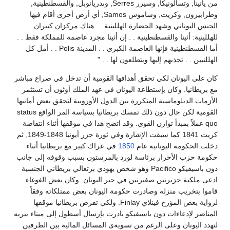
من يانينا, وتسالونيكا, وسيزر Serres, وىدريانوبل, والقسطنطينية,
وطرابيزون, وكريت, وساموس Samos, أي أرض أخرى أقام فيها
الجنس اليوناني وشهد الحضارة الهللينية . . هناك مركزان كبيران
للهللينية: أثينا والقسطنطينية . . إن أثينا مجرد عاصمة للمملكة فقط . .
أما القسطنطينية فإنها العاصمة الكبرى . . المدينة Polis . . أمل كل
الهللنيين . . تجذبهم إليها ويتطلعون لها . . "
كان على اليونان لكي تحقق أهدافها القومية أن تدخل في صراع مباشر
مع بريطانيا. وكان بإستطاعة اليونان في عهد الملك أوثون أن تستثمر
الأزمات الدبلوماسية المتكررة بين الدول الأوروبية لتحقق بعض أمانيها
القومية لكن حال دون ذلك تمسك بريطانيا بسياسة المر الواقع status
quo عملاً بمبدأ توازن القوى. وقد اتضح هذا في موقفها أثناء انتفاضة
كريت 1841 كما سبقت الإشارة وفي ثورة جزر أيونيا 1848-1849, ثم
دخلت الحكومة اليونانية عام
1850
في عراك كبير مع بريطانيا أثناء
حكومة حزب الأحرار برئاسة لورد بالمرستون بسبب وقوفه إلى جانب
دون باسيفيكو Pacifico وهو شخص يهودي برتغالي بريطاني الجنسية
ادعى ملكية جزيرتين صغيرتين في حبر اليونان. وكان بعض الغوغاء
قاموا بتخريب منزله وصادرت حكومة اليونان بعض ممتلكاته وفقاً
لرواية بعض المؤرخ فينلاي Finlay. ولكي تفرض بريطانيا موقفها
المناصر لإدعاءات دون باسيفيكو بادرت بإرسال أسطول إلى ميناء بيريه
لتهدد اليونان وعلى الرغم من تسويةى المسائل المالية بين الطرفين