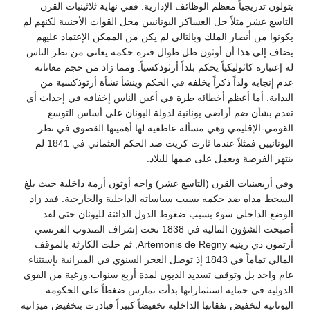
يتولون تدريجياً معظم الوظائف الإدارية. ففي نهاية ثلاثينيات القرن
التاسع عشر مثلاً حل العساكر اليونانيين محل القوات الأجنبية لكنهم لم
يكونوا من أنصار الملك وبالتالي لم يكن من الممكن الإعتماد عليهم
يضاف إلى هذا أن أوثون ظل طوال فترة حكمه يعاني من نظر الناس
له إعتباره كاثوليكياً يحكم بلداً أرثوذكسياً. ومما زاد من حجم معاناته
عدم إنجابه ولداً ذكراً يخلفه في الحكم وينشأ نشأة أرثوذكسية من
البداية. أما أعظم أخطائه طرة في أعين الناس إخفاقه في إحداث أي
تقدم بشأن ضم أراضي يونانية لدولة اليونان على أساس التوسع
القومي-الإقليمي وهي مسألة عاطفية لها أهميتها القصوى في نظر
اليونانيين فمثلاً عندما ثارت كريت ضد الحكم العثماني في 1841 لم
ينتهز الفرصة ويعمل على ضمها للبلاد.
وفي أربعينيات القرن (التاسع عشر) واجه أوثون أزمة داخلية حيث بلغ
السخط مداه ضد حكمه بسبب سياساته الداخلية والخارجية. فقد زاد
الوضع الداخلي سوء بسبب ضغوط الدول الدائنة لليونان حتى لقد
أصبحت الشؤون المالية في 1838 تحت إشراف المندوب الفرنسي
آرتمون دي رينيه Artemonis de Regny, ثم حلت الكارثة بالموقف
المالي تماماً في 1843 إذ توصل العجز السنوي في الميزانية بإستثناء
عام واحد بل وتوقف تسديد الديون لمدة أربع سنوات.ورغبة من القوى
الدولية في حماية استثماراتها بدأت تمارس ضغطاً على الحكومة
اليونانية لتخفيض نفقاتها الداخلية تخفيضاً كبيراً فبادرت بتخفيض ميزانية