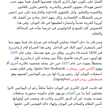
العمل على تكوين جهاز إداري للدولة فقسموا العمل فيما بينهم حيث
اختص هويداك بشؤون الجيش والبحرية, واختص ماورر بالقانون
والكنيسة والتعليم, وآبل بالشؤون الداخلية والخارجية على حين اختص
جرينر بالمشكلات الإقتصادية, وكل منهم اختار نماذج من أفضل بلاد
أوروبا الغربية تقدماً واستنارة لتطبيقها في بلاد اليونان. وفي هذا
الخصوص كان للنموذج النابوليوني في فرنسا شأنه في المحاكاة
والتقليد.
وسرعان ما دخل أعضاء مجلس الوصاية في صراع حاد فيما بينهم مما
أضر باستقرار أمور البلاد في الداخل. وفي هذا الصراع قام ارمانزبرج
في 1834 باستدعاء ماورير, وقلل من نفوذ هيدسك. وفي عام
1835
بلغ أوثون سن الرشد فأصبح ملكاً دون وصاية لكن ارمانزبرج ظل
محتفظاً بنفوذه حى عام
1837
حين حل محله شخصية بافارية أخرى ألا
وهوة
إگناس فون رودهارت
Igans Von Rudhardt, وفي العام نفسه
استقبلت اليونان أول رئيس وزراء لها من بين اليونانيين أنفسهم وهو
قسطنطين زوجرافوس
Zographos.
لقد قامت الدول الكبرى في اليونان حكماً ملكياً رغم أن اليونانيين كانوا
بفضلون كما بدا من أحداث ثورتهم, قيام حكومة دستورية بسلطات
تنفيذية مقيدة. غير أن الدول الكبرى وكانت قد وضعت في أولوياتها
تأمين النظام والسلام في اليونان وإنهاء حالة الفوضى التي خلفتها