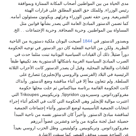
مدى الحياة من بين المواطنين أصحاب المكانة الممتازة وبموافقة
رئيس الوزراء, وللملك حق الفيتو المطلق على قرارات الهيئة
التشريعية, ومن حقه تعيين الوزراء وعزلهم, ويكونون مسئولون أمامه.
كما تضمن الدستور المبادئ العامة التي يصدر بشأنها قوانين مثل
المساواة بين المواطنين, وحرية الصحافة, وحرية الإجتماعات . . الخ.
وبصدور الدستور في
1844
أصبحت اليونان ملكية دستورية من الناحية
النظرية, ولكن من الناحية الفعلية كان دور الدستور في توجيه الحكومة
دوراً ضئيلاً, ذلك أن القيادات السياسية اليونانية تبنت مثلما حدث في
الصرب المبادئ السياسية الغربية باشكالها الدستورية بعد تكييفها طبقاً
للعادات والتقاليد المحلية. وقبل أن يصدر الدستور كانت الأحزاب الثلاثة
الرئيسية في البلاد (الفرنسي والروسي والإنجليزي) تتصارع على
السلطة, ولم تتعاون معاً إلا في أثناء مناقشة وضع الدستور. وآنذاك
كانت الحكومة القائمة برئاسة ميتاكساس ثم حلت محلها حكومة
مفروكورداتوس, وسبيريدون Spyridon, وتريكوبيس Trikoupes التي
اعتبرت موالية للإنجليز وهي الحكومة التي كانت في الحكم أثناء إجراء
انتخابات الجمعية التأسيسية لوضع الدستور وأثناء إجتماعات الجمعية
لمناقشة مبادئ الدستور. وأخيراً كان الدستور نفسه من ناحية المبدأ
حصيلة عمل لجنة مكونة من واحد وعشرين عضواً أبرزهم
مفروكورداتوس, وتريكوبيس, وكوليتيس, وظل الحزب اروسي بعيداً
عن الساحة بسبب موقف القيصر كما سبقت الإشارة.