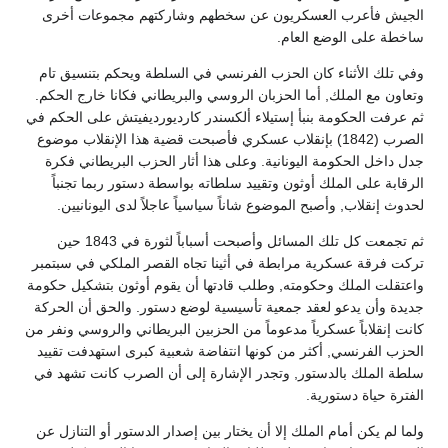
الجيش فأعرب العسكريون عن سخطهم وشاركتهم مجموعات أخرى
ساخطة على الوضع العام.
وفي تلك الأثناء كان الحزب الفرنسي في السلطة ويحكم بتنسيق تام
وتعاون مع الملك, أما الحزبان الروسي والبريطاني فكانا خارج الحكم.
ثم عرفت الحكومة بنبأ إستيلاء ألكسندر كارديورديفيتش على الحكم في
الصرب (1842) بإنقلاب عسكري فأصبحت قضية هذا الإنقلاب موضوع
جدل داخل الحكومة اليونانية. وعلى هذا أثار الحزب البريطاني فكرة
الرقابة على الملك أوثون وتقييد سلطاته بواسطة دستور ربما تجنباً
لحدوث إنقلاب, وأصبح الموضوع شاناً سياسياً عاجلاً لدى اليونانيين.
ثم تجمعت كل تلك المسائل وأصبحت أسباباً لثورة في 1843 حين
تركت فرقة عسكرية مرابطة في أثينا تجاه القصر الملكي في سبتمبر
واعتقلت الملك وحكومته, وطلب قادتها أن يقوم أوثون بتشكيل حكومة
جديدة وأن يدعو لعقد جمعية تأسيسية لوضع دستور. والحق أن الحركة
كانت إنقلاباً عسكرياً مدعوماً من الحزبين البريطاني والروسي ونفر من
الحزب الفرنسي, أكثر من كونها انتفاضة شعبية كبرى استهدفت تقييد
سلطة الملك بالدستور, وتجدر الإشارة إلى أن الصرب كانت تشهد في
الفترة حياة دستورية.
ولما لم يكن أمام الملك إلا أن يختار بين إصدار الدستور أو التنازل عن