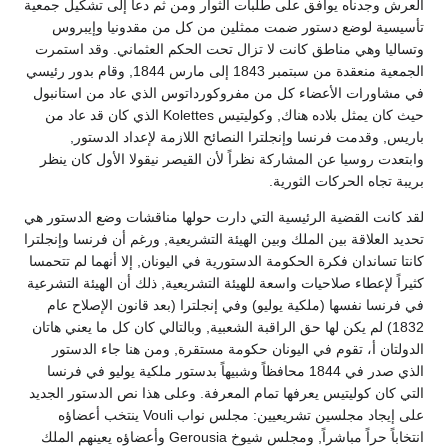
العرش وجدناه يوافق على طلبات الثوار ومن ثم دعا إلى تشكيل جمعية
تأسيسية لوضع دستور ضمت ممثلين من كل من مقدونيا وإيبروس
وتساليا وهي مناطق كانت لا تزال تحت الحكم العثماني. وقد استمرت
الجمعية منعقدة من سبتمبر 1843 إلى مارس 1844, وقام بدور رئيسي
في مشاورات الأعضاء كل من مفروكورداتوس الذي عاد من استانبول
حيث كان يمثل بلاده هناك, وكوليتيس Kolettes الذي كان قد عاد من
باريس, وقدمت فرنسا وإنجلترا النصائح اللازمة لإعداد الدستور,
وابتعدت روسيا عن المشاركة نظراً لأن القيصر نيقولا الأول كان ينظر
بريبة تجاه الحركات الثورية.
لقد كانت القضية الرئيسية التي دارت حولها مناقشات وضع الدستور هي
تحديد العلاقة بين الملك وبين الهيئة التشريعية, ورغم أن فرنسا وإنجلترا
كانتا تساندان فكرة الحكومة الدستورية في اليونان, إلا أنهما لم تتحمسا
كثيراً لإعطاء صلاحيات واسعة للهيئة التشريعية, ذلك أن الهيئة التشرعية
في فرنسا نفسها (ملكية يوليو) وفي إنجلترا (بعد قانون الإصلاح عام
1832) لم يكن لها حق الراقبة الشعبية, وبالتالي كان كل ما يعني هاتان
الدولتان أ، تقوم في اليونان حكومة مستقرة, ومن هنا جاء الدستور
الذي صدر في 1844 محافظاً وشبيهاً بدستور ملكية يوليو في فرنسا
التي كان كوليتيس يعرفها تمام المعرفة. وعلى هذا نص الدستور الجديد
على إيجاد مجلسين تشريعيين: مجلس نواب Vouli ينتخب أعضاؤه
انتخاباً حراً مباشراً, ومجلس شيوخ Gerousia وأعضاؤه يعينهم الملك