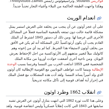
فولاريس
Voulares, وثراسيفولوس زايمس Thresyvoulos Zaimes.
وهكذا واجهت الطبقة الحاكمة من النبلاء وأغنياء التجار تحدياً جديداً.
انعدام الوريث
على أن عجز أوثون عن أن ينجب من يخلفه على العرش استمر يمثل
مشكلة قائمة حالت دون تمتعه بالشعبية المناسبة فضلاً عن المشاكل
الأخرى التي عرضنا لها. ومن ذلك أن دستور 1843 اشترط أن الملك
القادم يجب أن يكون أرثوذكسياً, لكن المشكلة أنه لم يكن في الأفق
من يخلف أوثون لاستيفاء هذا الشرط, كما لم يبد أي من إخوته وهم
كاثوليك ميلاً لتغيير مذهبهم إلى الأرثوذكسية من اجل الإحتفاظ بعرش
اليونان. ومن ناحية أخرى أضعفت حوادث أوروبا من مكانة الملك
الشخصية ففي 1859 اندلعت الحرب بين النمسا وفرنسا بسبب
الوحدة
الإيطالية
وبينما كانت عواطف اليونانيين مع القومية الإيطالية كان أوثون
الذي ولد أميراً يساند النمسا. ولقد أدت هذه المشكلات مع فشل الملك
في إحراز أية أهداف قومية إلى تآكل مكانته تدريجياً.
انقلاب 1862 وطرد اوثون
وعلى هذا كانت ثورة 1862 التي انتهت بتنازل أوثون عن العرش تشبه
سابقتها في 1843 التي كانت إنقلاباً عسكرياً وليس انتفاضة قومية. ولقد