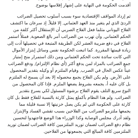
أقدمت الحكومة في النهاية على إشهار إفلاسها بوضوح.
ثم إزداد المواقف الإقتصادية سوء بسبب أسلوب تحصيل الضرائب
الردئ الذي لم يتغير منذ العهد العثماني, إلا قليلاً, إذ سرعان ما اكتشف
الفلاح اليوناني مثلما فعل الفلاح الصربي أن الإستقلال أكثر كلفة من
الحكم العثماني, وأن تهرب من الضرائب أمر بالغ الصعوبة, فمثلأً استمر
الفلاح في دفع ضريبة العشر لكن الطريقة المتبعة في تحصيلها أدت إلى
زيادة قيمتها المقررة. كما اتبعت الحكومة نفس وسائل إبتزاز الأموال
التي كانت سائدة تحت الحكم العثماني ومن ذلك استمرار منح إمتياز
جمع الضرائب بالمزاد لمن يدفع أكثر (أي نظام الإلتزام), ودفع الضرائب
عينأً عكس الحال في الصرب, وقيام الملتزم أو وكيله بتقدير المحصول
على الأرض. ولم يكن الفلاح يجمع محصوله إلا بعد أن يسمح له الملتزم
بل كان عليه أ، يجمعه بشروط يضعها الملزم, فإذا كان المحصول من
النوع سريع التلف يقوم الفلاح برشوة المسئول لكي يسرع بتقدير
الضرائب. ولم هذا النظام بأكملع يمثل كارثة بالنسبة للفلاح فقط بل كان
كارثة على الحكومة التي لم يكن يصل خزنيتها إلا نسبة قليلة مما
يجمعها ملتزمو الضرائب من الفلاحين بسبب تقشي الفساد والإبتزاز.
ولقد أدرك مجلس الوصاية وكذا الوزراء هذا الوضع فاجتهدوا لتحسين
نظام دفع الضرائب لضمان توريد الملتزمين كافة الضرائب لضمان توريد
الملتزمين كافة المبالغ التي يجمعونها من الفلاحين.