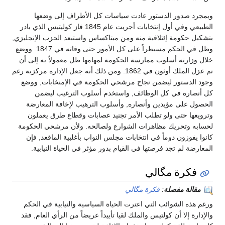
وبمجرد صدور الدستور عادت سياسات كل الأطراف إلى وضعها
الطبيعي وفي أول إنتخابات أجريت عام 1845 فاز كوليتيس الذي بادر
بتشكيل حكومة إئتلافية منه ومن ميتاكساس واستبعد الحزب الإنجليزي,
وظل في الحكم مسيطراً على كل الأمور حتى وفاته في 1847. ووضع
خلال وزارته أسلوب ممارسة الحكومة لمهامها ظل معمولاً به إلى أن
تم عزل الملك أوثون في 1862. ومن ذلك أنه جعل الإدارة مركزية رغم
وجود الدستور ليضمن نجاح مرشحي الحكومة في الإمنخابات, ووضع
كل أنصاره في كل الوظائف, واستخدم أسلوب الترغيب ليضمن
الحصول على مؤيدين وأنصاره, وأسلوب الترهيب لإخافة المعارضة
وترويعها حتى ولو تطلب الأمر تجنيد عصابات وقطاع طرق يعملون
لحسابه وتحريك مظاهرات الشوارع ولصالحه. ولأن مرشحي الحكومة
كانوا يفوزون دوماً في انتخابات مجلس النواب بأغلبية الماقعد, فإن
المعارضة لم تجد فرصتها في القيام بدور مؤثر في الحياة النيابية.
فكرة مگالي
مقالة مفصلة
:
فكرة مگالي
ورغم هذه الشوائب التي اعترت الحياة السياسية والنيابية في الحكم
والإدارة إلا أن كولتيس والملك لقيا تأييداً عريضاً من الرأي العام, فقد