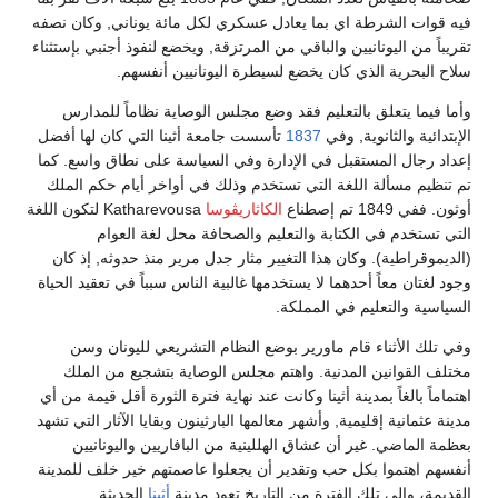
فيه قوات الشرطة اي بما يعادل عسكري لكل مائة يوناني, وكان نصفه
تقريباً من اليونانيين والباقي من المرتزقة, ويخضع لنفوذ أجنبي بإستثناء
سلاح البحرية الذي كان يخضع لسيطرة اليونانيين أنفسهم.
وأما فيما يتعلق بالتعليم فقد وضع مجلس الوصاية نظاماً للمدارس
الإبتدائية والثانوية, وفي
1837
تأسست جامعة أثينا التي كان لها أفضل
إعداد رجال المستقبل في الإدارة وفي السياسة على نطاق واسع. كما
تم تنظيم مسألة اللغة التي تستخدم وذلك في أواخر أيام حكم الملك
أوثون. ففي 1849 تم إصطناع
الكاثاريڤوسا
Katharevousa لتكون اللغة
التي تستخدم في الكتابة والتعليم والصحافة محل لغة العوام
(الديموقراطية). وكان هذا التغيير مثار جدل مرير منذ حدوثه, إذ كان
وجود لغتان معاً أحدهما لا يستخدمها غالبية الناس سبباً في تعقيد الحياة
السياسية والتعليم في المملكة.
وفي تلك الأثناء قام ماورير بوضع النظام التشريعي لليونان وسن
مختلف القوانين المدنية. واهتم مجلس الوصاية بتشجيع من الملك
اهتماماً بالغاً بمدينة أثينا وكانت عند نهاية فترة الثورة أقل قيمة من أي
مدينة عثمانية إقليمية, وأشهر معالمها البارثينون وبقايا الآثار التي تشهد
بعظمة الماضي. غير أن عشاق الهللينية من البافاريين واليونانيين
أنفسهم اهتموا بكل حب وتقدير أن يجعلوا عاصمتهم خير خلف للمدينة
القديمة، وإلى تلك الفترة من التاريخ تعود مدينة
أثينا
الحديثة.