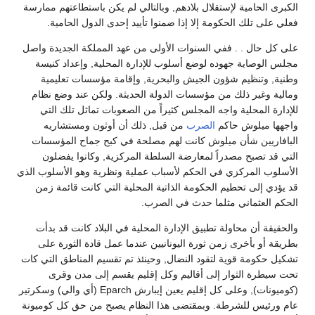
الكبرى الحامية لإستقلال بلادهم, وبالتالي لم يكن باستطاعتهم ممارسة
فعلي على تلك الحكومة إلا إذا ضمنوا تأييد إحدى الدول الحامية.
على كل حال . . ففي السنوات الأولى من عهد المملكة الجديدة واصل
مجلس الوصاية جهوده لوضع أسلوب للإدارة المحلية, وإعداد كنيسة
وطنية, وتنظيم شؤون الجيش والبحرية, وإقامة مؤسسات تعليمية
ومالية وغير ذلك من مؤسسات الدولة الحديثة. ولكن عند وضع نظام
للإدارة المحلية واجه المجلس كثيراً من الصعوبات تماثل تلك التي
واجهها ميلوش حاكم
الصرب
من قبل, ذلك أن أوثون ومستشاريه
البافاريين شأن ميلوش كانت لهم مصلحة في كبح جماح المؤسسات
التي قد تصبح مصدراً لمعارضة السلطة المركزية, وكانوا يفضلون
الأسلوب المركزي في الحكم لأسباب عملية ونظرية وهو الأسلوب الذي
قد يؤدي إلى تحطيم الحكومة الذاتية المحلية التي كانت قائمة زمن
الحكم العثماني مثلما حدث في الصرب.
والحقيقة أن محاولة تطبيق الإدارة المحلية في البلاد كانت قد بدأت
بطريقة أو بأخرى زمن ثورة اليونانيين عندما عمل قادة الثورة على
تشكيل حكومة قوية لتقود النضال, وحينئذ تم تقسيم المناطق التي كات
تحت سيطرة الثوار إلى أقاليم وكل إقليم يقسم إلى مدن وقرى
(كوميونات), وعلى كل إقليم يعين إيبارش Eparch (أي والي) وسكرتير
عام ورئيس للشرطة. وبمقتضى هذا النظام يصبح من حق كل كوميونة