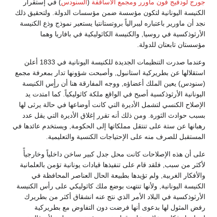
جورج لودفيج فون ماورر
ومجمع الأساقفة
(
السنودس
) في إستقرار
الكنيسة اليونانية لتكون مؤسسة ضمن مؤسسات الدولة. ولتحقيق ذلك
نجد أن ماورير باعتباره ليبرالياً بروتستانتيا يستعير نموذج وذع الكنيسة
الأرثوذكسية في روسيا, والكنيسة الكاثوليكية في بافاريا وهما
مؤسستان تابعتان للدولة.
وعندما صدرت التنظيمات الجديدة للكنيسة اليونانية في 1833 أعلن
استقلالها عن بطريركية استانبول, وأصبحت شؤونها تدار بمعرفة مجمع
(سنودس) يعين الملك أعضاؤه, ووجه المفارقة هنا أن رأٍس الكنيسة
اليونانية الأرثوذكسية أصبح في الواقع ملكة كاثوليكياً. كما امتدت يد
الإصلاح الكنسي لتشمل الأديرة التي كانت أوضاعها في حالة يرثى لها
بسبب حوادث الثورة. ومن ذلك أنه تقرر إغلاق الأديرة التي يقل عدد
رهبانها عن ستة على تنتقل مملكاتها إلى الحكومة, ويستخدم عائدها في
المستقبل للصرف منه على الإحتياجات الكنسية والتعليمية.
على أن هذه الإصلاحات كانت محل جدل كبير ساخن داخلياً وخارجيأً
لأكثر من سبب, فلقد قام على تنفيذها قيادات يونانية تؤمن بالعلمانية
والأفكار الغربية, ولم تؤيدها بطبيعة الحال العناصر المحافظة في
الكنيسة اليونانية, ولأنها تنتهت بوضع ملك كاثوليكي على رأس الكنيسة
الأرثوذكسية في البلاد الأمر الذي نتج عنه انشقاق أكثر من بطريرك
رفض المثول لها بدعوى أنها فرضت دون التفاوض مع بطريركية