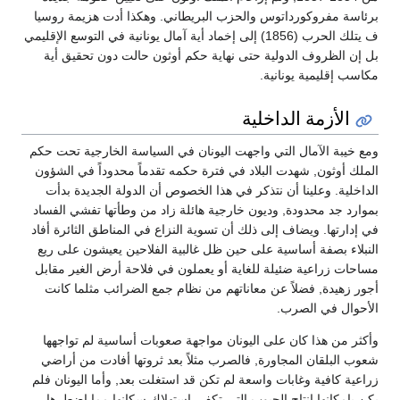
برئاسة مفروكورداتوس والحزب البريطاني. وهكذا أدت هزيمة روسيا
ف يتلك الحرب (1856) إلى إخماد أية آمال يونانية في التوسع الإقليمي
بل إن الظروف الدولية حتى نهاية حكم أوثون حالت دون تحقيق أية
مكاسب إقليمية يونانية.
الأزمة الداخلية
ومع خيبة الآمال التي واجهت اليونان في السياسة الخارجية تحت حكم
الملك أوثون, شهدت البلاد في فترة حكمه تقدماً محدوداً في الشؤون
الداخلية. وعلينا أن نتذكر في هذا الخصوص أن الدولة الجديدة بدأت
بموارد جد محدودة, وديون خارجية هائلة زاد من وطأتها تفشي الفساد
في إدارتها. ويضاف إلى ذلك أن تسوية النزاع في المناطق الثائرة أفاد
النبلاء بصفة أساسية على حين ظل غالبية الفلاحين يعيشون على ريع
مساحات زراعية ضئيلة للغاية أو يعملون في فلاحة أرض الغير مقابل
أجور زهيدة, فضلاً عن معاناتهم من نظام جمع الضرائب مثلما كانت
الأحوال في الصرب.
وأكثر من هذا كان على اليونان مواجهة صعوبات أساسية لم تواجهها
شعوب البلقان المجاورة, فالصرب مثلاً بعد ثروتها أفادت من أراضي
زراعية كافية وغابات واسعة لم تكن قد استغلت بعد, وأما اليونان فلم
يكن بإمكانها إنتاج الحبوب التي تكفي إستهلاك سكانها مما اضطرها