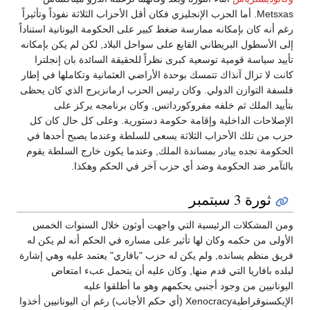
Metsxas. أما الحزب الإنجليزي فكان أقل الأحزاب الثلاثة نفوذاً وتأثيراً
رغم أنه كان بإمكانه ممارسة ضغط كبير على الحكومة اليونانية استناداً
إلى الأسطول البريطاني القابع على سواحل البلاد, لكن لم يكن بإمكانه
تأييد سياسة قومية توسعية كبرى نظراً للحقيقة السائدة بان إنجلترا
كانت لا تزال آنذاك تتمسك بوحدة الأراضي العثمانية وتكاملها في إطار
فلسفة التوازن الدولي. وكان رئيس الحزب ارمانزبرج الذي كان يحظى
بتأييد الملك ثم خلفه مفروكورداتس, وكان برنامجه يركز على
الإصلاحات الداخلية وإقامة حكومة دستورية. وعلى كل حال كان كل
حزب من تلك الأحزاب الثلاثة يسعى للسلطة وعندما يصبح أحدها في
الحكومة نجده يبادر بمساندة الملك, وعندما يكون خارج السلطة يقوم
بالتآمر ضد الحكومة وضد أي حزب آخر في الحكم وهكذا.
ثورة 3 سبتمبر
ومن المشكلات الرئيسية التي واجهت أوثون خلال السنوات الخمس
الأولى من حكمه وكان لها تأثير على مساره في الحكم أنه لم يكن له
فريق منظم يسانده, ولم يكن له حزب "بافاري" يعتمد عليه وهي إشارة
لبلده بافاريا التي قدم منها, وكان عليه أن يتحمل عبء امتعاض
اليونانيين من وجود أجنبي يحكمهم وهو ما أطلقوا عليه
الإيكسنوقراطيةXenocracy (أي حكم الأجانب) رغم أن اليونانيين أخذوا