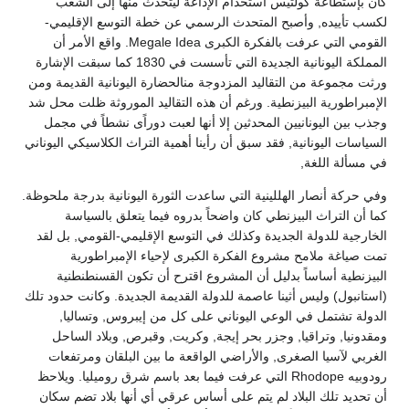
كان بإستطاعة كولتيس استخدام الإذاعة ليتحدث منها إلى الشعب
لكسب تأييده, وأصبح المتحدث الرسمي عن خطة التوسع الإقليمي-
القومي التي عرفت بالفكرة الكبرى Megale Idea. واقع الأمر أن
المملكة اليونانية الجديدة التي تأسست في 1830 كما سبقت الإشارة
ورثت مجموعة من التقاليد المزدوجة منالحضارة اليونانية القديمة ومن
الإمبراطورية البيزنطية. ورغم أن هذه التقاليد الموروثة ظلت محل شد
وجذب بين اليونانيين المحدثين إلا أنها لعبت دوراًى نشطاً في مجمل
السياسات اليونانية, فقد سبق أن رأينا أهمية التراث الكلاسيكي اليوناني
في مسألة اللغة,
وفي حركة أنصار الهللينية التي ساعدت الثورة اليونانية بدرجة ملحوظة.
كما أن التراث البيزنطي كان واضحاً بدروه فيما يتعلق بالسياسة
الخارجية للدولة الجديدة وكذلك في التوسع الإقليمي-القومي, بل لقد
تمت صياغة ملامح مشروع الفكرة الكبرى لإحياء الإمبراطورية
البيزنطية أساساً بدليل أن المشروع اقترح أن تكون القسنطنطنية
(استانبول) وليس أثينا عاصمة للدولة القديمة الجديدة. وكانت حدود تلك
الدولة تشتمل في الوعي اليوناني على كل من إيبروس, وتساليا,
ومقدونيا, وتراقيا, وجزر بحر إيجة, وكريت, وقبرص, وبلاد الساحل
الغربي لآسيا الصغرى, والأراضي الواقعة ما بين البلقان ومرتفعات
رودوبيه Rhodope التي عرفت فيما بعد باسم شرق روميليا. ويلاحظ
أن تحديد تلك البلاد لم يتم على أساس عرقي أي أنها بلاد تضم سكان