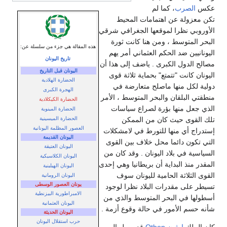
عكس
الصرب
، كما لم
تكن معزولة عن اهتمامات المحيط
الأوروبي نظرا لموقعها الجغرافي شرقي
البحر المتوسط ، ومن هنا كانت ثورة
هذه المقالة هي جزء من سلسلة عن:
اليونانيين ضد الحكم العثماني أمر يهم
تاريخ اليونان
مصالح الدول الكبرى . ياضف إلى هذا أن
اليونان قبل التاريخ
اليونان كانت "تتمتع" بحماية ثلاثة قوى
الحضارة الهلادية
دولية لكل منها ماصلح متعارضة في
الهجرة الكبرى
منطقتي البلقان والبحر المتوسط ، الأمر
الحضارة الكيكلادية
الذي جعل منها بؤرة لصراع سياسات
الحضارة المينوية
الحضارة الميسينية
تلك القوى حيث كان من الممكن
العصور المظلمة اليونانية
إستدراج أي منها للتورط في لامشكلات
اليونان القديمة
التي تكون دائما محل خلاف بين القوى
اليونان العتيقة
السياسية في بلاد اليونان . وقد كان من
اليونان الكلاسيكية
المقدر منذ البداية أن بريطانيا وهي إحدى
اليونان الهيلينية
القوى الثلاثة الحامية لليونان سوف
اليونان الرومانية
يونان العصور الوسطى
تسيطر على مقدرات البلاد نظرا لوجود
الامبراطورية البيزنطية
أسطولها في البحر المتوسط والذي من
اليونان العثمانية
شأنه حسم الأمور في حالة وقوع أزمة .
اليونان الحديثة
حرب استقلال اليونان