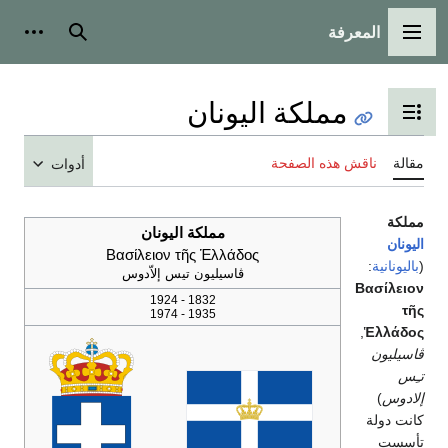
المعرفة
القائمة الرئيسية
بحث
أدوات
مملكة اليونان
تبديل عرض جدول المحتويات
مقالة
ناقش هذه الصفحة
أدوات
مملكة
مملكة اليونان
اليونان
Βασίλειον τῆς Ἑλλάδος
(
باليونانية
:
ڤاسيليون تيس إلاّدوس
Βασίλειον
1832 - 1924
τῆς
1935 - 1974
,
Ἑλλάδος
ڤاسيليون
تـِس
إلادوس
)
كانت دولة
تأسست