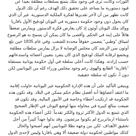
الثورات وكانت ترى في وجود ملك يتمتع بسلطات مطلقة بعيداً عن
قيود دستورية ما يساعد على تحقيق ذلك الهدف رغم أن تلك الدول
كانت تظهر من آن لآخر تقديرها لفكرة الملكية الدستورية. غير أن الذي
كان يحول دون وجود حكومة دستورية في اليونان لودفيج الأول بافاريا
ووالد ملك اليونان أوثون إذ كان يعارض فكرة الدستور, ويمارس ضغطاً
هائلاً على إبنه في الحكم, وأقصى ما كان يمكن أن يسمح به هو الرضوخ
لميثاق "وطني" يتضمن حقوقاً محددة للشعب. وفي عام 1835 حين بلغ
أوثون سن الرشد كان مجلس الوصاية لا يزال يمارس سلطات مطلقة
ويخضع لرقابة الملك لودفيج الذي كان ينفرد بتعيين أعضائه واستدعائهم
حسب إرادته. وهكذا كانت أعلى سلطة في أول حكومة يونانية مستقلة
"بافارية" الطابع والهوى رغم وجود مجلس وزراء كله من اليونانيين لكن
دون أ، تكون له سلطة حقيقية.
وينبغي التأكيد على أن هذه الإدارة الحكومية غير اليونانية حاولت إقامة
ما اعتقد أعضاؤها أنه أفضل نظام حكم ممكن في البلاد. وقد تكون هذه
الحكومة قد ارتكبت أخطاء وخاصة في الأمور المالية, وقد تكون قد
ضيعت مبالغ كبيرة في محاولة منها لوضع اليونان في الإطار الصحيح
الذي تتمتع به الدول الأكثر ثروة والكثر تقدماً. لكن أعضاء هذه الحكومة
باستثناء ارمانزبرج لم يكونوا مرتشون, وقد بذلوا جهداً كبيراً من أجل
تحقيق الأهداف. لكن من وجهة نظلا اليونانيين أنهم أصبحوا والحال
كذلك مواطنين لحكومة دولة ضعيفة ألا وهي بافاريا وليس لإحدى الدول