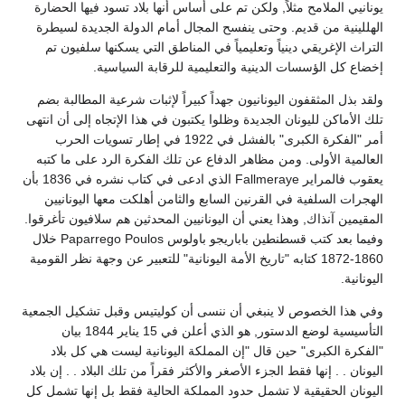
يونانيي الملامح مثلاً, ولكن تم على أساس أنها بلاد تسود فيها الحضارة
الهللينية من قديم. وحتى ينفسح المجال أمام الدولة الجديدة لسيطرة
التراث الإغريقي دينياً وتعليمياً في المناطق التي يسكنها سلفيون تم
إخضاع كل الؤسسات الدينية والتعليمية للرقابة السياسية.
ولقد بذل المثقفون اليونانيون جهداً كبيراً لإثبات شرعية المطالبة بضم
تلك الأماكن لليونان الجديدة وظلوا يكتبون في هذا الإتجاه إلى أن انتهى
أمر "الفكرة الكبرى" بالفشل في 1922 في إطار تسويات الحرب
العالمية الأولى. ومن مظاهر الدفاع عن تلك الفكرة الرد على ما كتبه
يعقوب فالمراير Fallmeraye الذي ادعى في كتاب نشره في 1836 بأن
الهجرات السلفية في القرنين السابع والثامن أهلكت معها اليونانيين
المقيمين آنذاك, وهذا يعني أن اليونانيين المحدثين هم سلافيون تأغرقوا.
وفيما بعد كتب قسطنطين باباريجو باولوس Paparrego Poulos خلال
1860-1872 كتابه "تاريخ الأمة اليونانية" للتعبير عن وجهة نظر القومية
اليونانية.
وفي هذا الخصوص لا ينبغي أن ننسى أن كوليتيس وقبل تشكيل الجمعية
التأسيسية لوضع الدستور, هو الذي أعلن في 15 يناير 1844 بيان
"الفكرة الكبرى" حين قال "إن المملكة اليونانية ليست هي كل بلاد
اليونان . . إنها فقط الجزء الأصغر والأكثر فقراً من تلك البلاد . . إن بلاد
اليونان الحقيقية لا تشمل حدود المملكة الحالية فقط بل إنها تشمل كل