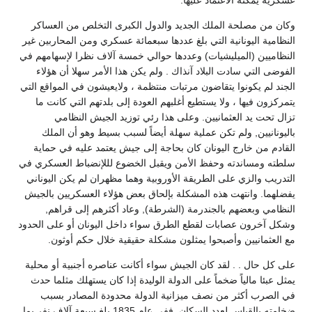
عسكرية يمكنه الاعتماد عليها.
وكان من مصلحة الملك الجديد والدول الكبرى التخلص من العساكر
النظامية اليونانية التي بلغ عددها سبعمائة عسكري ومن المحاربين غير
النظاميين (الميليشيات) وعددها حوالي خمسة آلاف نظرا لإسهامهم في
الفوضى التي سادت البلاد آنذاك . ولم يكن هذا الأمر سهلا أن هؤلاء
الجند لم يكونوا يتقاضون مرتبات منتظمة ، ولايعيشون في المواقع التي
يتمركزون فيها ، ولا يستطيع أغلبهم العودة إلى بلدتهم التي كانت ما
تزال تحت يد العثمانيين. وعلى هذا رئي توزيد الجيش النظامي
باليونانيين, ولم تكن عملية سهلة أيضاً لسبب بسيط وهو أن الملك
القادم من خارج اليونان كان بحاجة إلى جيش يعتمد عليه في حماية
سلطته ومساندته وحفظ الأمن ويقبل الخضوع لللإنضباط العسكري في
التدريب والزي على الطريقة الأوروبية وهما مظهران لم يكن اليوناني
يفضلهما. وانتهت هذه المشكلة بإلحاق بعض هؤلاء العسكريين بالجيش
النظامي وبعضهم بالجندرمة (الشرطة), وعاد أكثرهم إلى قراهم,
وشكل آخرون عصابات لقطع الطرق سواء داخل اليونان أو على الحدود
مع العثمانيين وأصبحوا يمثلون مشكلة حقيقية خلال حكم أوثون.
على كل حال . . لقد كان الجيش سواء أكانت عناصره أجنبية أو محلية
يمثل عبئا مالياً ضخماً على الدولة الوليدة إذا كان يستهلك مثلما حدث
في الصرب أكثر من نصف ميزانية الدولة محدودة المصادر بسبب
ضخامته بالقياس لعدد السكان, ففي عام 1835 بلغ سبعة آلاف نفر بما