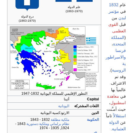
عام
1832
علم الدولة
في
مؤتمر
(1863-1970)
درع الدولة
لندن
من
(1863-1970)
قبل
القوى
العظمى
(
المملكة
المتحدة
،
فرنسا
والامبراطور
ية
الروسية
).
وقد تم
الاعتراف
عالمياً بها
التطور الإقليمي للمملكة اليونانية 1832-1947
في
معاهدة
Capital
أثينا
اسطنبول
،
اللغات المشتركة
اليونانية
حيث أمـَّنت
الدين
الارثوذكسية اليونانية
استقلالاً
تاماً
الحكومة
ملكية مطلقة
1832 - 1843
عن
الدولة
نظام برلماني
وملكية دستورية
1843 -
1924, 1935 - 1974
العثمانية
.