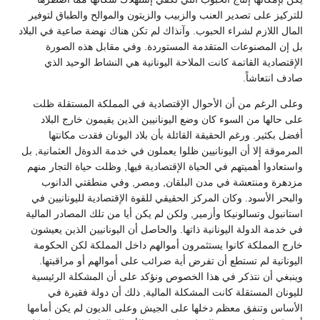
للتركيز على تصدير العنب والزبيب والزيتون والموالح والطباق لتوفير
المال اللازم لشراء الحبوب. وآنذاك لم تكن هناك نهضة صاعية في البلاد
بل إن المصنوعات المتقدمة المستوردة. وفي مقابل هذه الصورة
الإقتصادية القاتمة كانت الملاحة اليونانية هي النشاط الوحيد الذي
صادف انتعاشاً.
وعلى الرغم من أن الأحوال الإقتصادية في المملكة المستقلة ظلت
على حالها من السوء كان وضع اليونانيين الذين يقيمون خارج البلاد
أفضل بكثير. ورغم الحقيقة القائلة بأن بلاد اليونان فقدت مكانتها
المرموقة إلا أن اليونانيين ظلوا يعملون في خدمة الدوةل العثمانية, بل
واستعادوا أهميتهم في الحياة الإقتصادية فيها, وظلت حياة التجار منهم
مزدهرة ومنتعشة في مدن البلقان, ومصر, وفي منطقتي الدانوب
والبحر الأسود. وكان المركز الحقيقي للقوة الإقتصادية لليونانيين في
استانبول وتسالونيكا وأزمير, ولكن لم يكن أيا من تلك المصادر المالية
في خدمة الدولة اليونانية ذاتها. والحاصل أن اليونانيين الذين يعيشون
خارج المملكة كانوا يستثمرون أموالهم داخل المملكة لكن الحكومة
اليونانية لم تستطع أن تفرض أية ضرائب على أموالهم أو مراقبتها.
وينبغي أن نتذكر في هذا الخصوص ونؤكد على أن المشكلة الرئيسية
لليونان المستقلة كانت المشكلة المالية, ذلك أن دولة فقيرة في
الأساس وتنفق معظم دخلها على الجيش وعلى الديون لم يكن أمامها