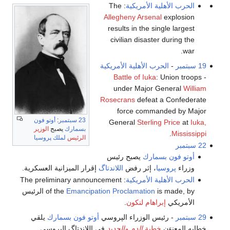
الحرب الأهلية الأمريكية
: The
Allegheny Arsenal
explosion
results in the single largest
civilian disaster during the
war.
19 سبتمبر
-
الحرب الأهلية الأمريكية
Battle of Iuka
: Union troops
-
under Major General
William
Rosecrans
defeat a Confederate
force commanded by Major
23 سبتمبر
:
أوتو فون
General
Sterling Price
at
Iuka,
بسمارك
يصبح
الوزير
.
Mississippi
الرئيس
لملك پروسيا
22 سبتمبر
أوتو فون بسمارك
يصبح رئيس
وزراء
پروسيا
، إثر رفض
اللاندتاگ
إقرار الميزانية العسكرية.
الحرب الأهلية الأمريكية
: The preliminary announcement
Emancipation Proclamation
of the
is made, by الرئيس
الأمريكي
إبراهام لنكون
.
29 سبتمبر
- رئيس الوزراء الپروسي
أوتو فون بسمارك
يلقي
خطابه المعنوَن
خطبة
الدم والحديد
في اللاندتاگ الپروسي.