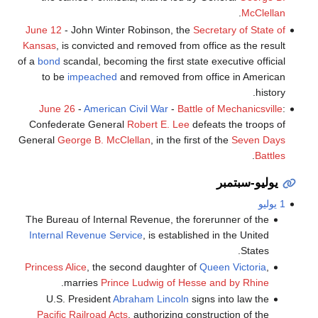
.
McClellan
June 12
- John Winter Robinson, the
Secretary of State of
Kansas
, is convicted and removed from office as the result
of a
bond
scandal, becoming the first state executive official
to be
impeached
and removed from office in American
history.
June 26
-
American Civil War
-
Battle of Mechanicsville
:
Confederate General
Robert E. Lee
defeats the troops of
General
George B. McClellan
, in the first of the
Seven Days
.
Battles
يوليو-سبتمبر
1 يوليو
The Bureau of Internal Revenue, the forerunner of the
Internal Revenue Service
, is established in the United
States.
Princess Alice
, the second daughter of
Queen Victoria
,
.
marries
Prince Ludwig of Hesse and by Rhine
U.S. President
Abraham Lincoln
signs into law the
Pacific Railroad Acts
, authorizing construction of the