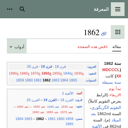
المعرفة
القائمة الرئيسية
بحث
أدوات
1862
تبديل عرض جدول المحتويات
مقالة
ناقش هذه الصفحة
أدوات
سنة 1862
قرن 18
·
قرن 19
·
قرن 20
القرون
:
MDCCCL
(
ع1830
ع1840
ع1850
ع1860
ع1870
ع1880
ع1890
العقود
:
XII
)
كانت
1859
1860
1861
1862
1863
1864
1865
السنوات
:
سنة بسيطة
تبدأ يوم
الألفية 2
ألفية
:
الاربعاء
(الرابط
القرن 18
–
القرن 19
–
القرن 20
قرون
:
يعرض التقويم كاملاً)
عقود
:
عقد 1830
عقد 1840
عقد 1850
–
عقد 1860
–
التقويم الگريگوري
،
عقد 1870
عقد 1880
عقد 1890
السنة 1862nd
بعد
1864
1863
–
1862
–
1861
1860
1859
سنين
:
الميلاد
(م)، السنة
1865
862nd في
الألفية