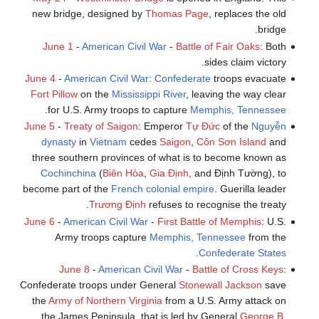
new bridge, designed by
Thomas Page
, replaces the old
bridge.
June 1
-
American Civil War
-
Battle of Fair Oaks
: Both
sides claim victory.
June 4
-
American Civil War
:
Confederate
troops evacuate
Fort Pillow
on the
Mississippi River
, leaving the way clear
.
for U.S. Army troops to capture
Memphis, Tennessee
June 5
-
Treaty of Saigon
: Emperor
Tự Đức
of the
Nguyễn
dynasty
in
Vietnam
cedes
Saigon
,
Côn Sơn Island
and
three southern provinces of what is to become known as
Cochinchina
(
Biên Hòa
,
Gia Định
, and Định Tường), to
become part of the
French colonial empire
. Guerilla leader
Trương Định
refuses to recognise the treaty.
June 6
-
American Civil War
-
First Battle of Memphis
: U.S.
Army troops capture
Memphis, Tennessee
from the
.
Confederate States
June 8
-
American Civil War
-
Battle of Cross Keys
:
Confederate troops under General
Stonewall Jackson
save
the
Army of Northern Virginia
from a U.S. Army attack on
the James Peninsula, that is led by General
George B.