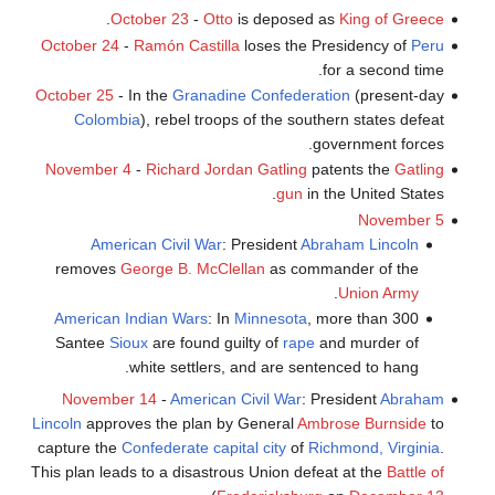
.
October 23
-
Otto
is deposed as
King of Greece
October 24
-
Ramón Castilla
loses the Presidency of
Peru
for a second time.
October 25
- In the
Granadine Confederation
(present-day
Colombia
), rebel troops of the southern states defeat
government forces.
November 4
-
Richard Jordan Gatling
patents the
Gatling
gun
in the United States.
November 5
American Civil War
: President
Abraham Lincoln
removes
George B. McClellan
as commander of the
.
Union Army
American Indian Wars
: In
Minnesota
, more than 300
Santee
Sioux
are found guilty of
rape
and murder of
white settlers, and are sentenced to hang.
November 14
-
American Civil War
: President
Abraham
Lincoln
approves the plan by General
Ambrose Burnside
to
capture the
Confederate
capital city
of
Richmond, Virginia
.
This plan leads to a disastrous Union defeat at the
Battle of