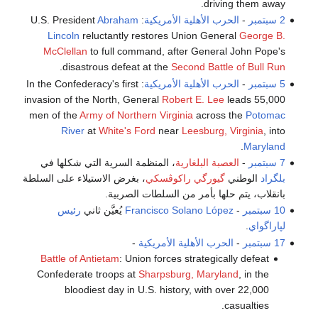
driving them away.
2 سبتمبر
-
الحرب الأهلية الأمريكية
: U.S. President
Abraham
Lincoln
reluctantly restores Union General
George B.
McClellan
to full command, after General John Pope's
.
disastrous defeat at the
Second Battle of Bull Run
5 سبتمبر
-
الحرب الأهلية الأمريكية
: In the Confederacy's first
invasion of the North, General
Robert E. Lee
leads 55,000
men of the
Army of Northern Virginia
across the
Potomac
River
at
White's Ford
near
Leesburg, Virginia
, into
.
Maryland
7 سبتمبر
-
العصبة البلغارية
، المنظمة السرية التي شكلها في
بلگراد
الوطني
گيورگي راكوڤسكي
، بغرض الاستيلاء على السلطة
بانقلاب، يتم حلها بأمر من السلطات الصربية.
10 سبتمبر
-
Francisco Solano López
يُعيَّن ثاني
رئيس
لپاراگواي
.
17 سبتمبر
-
الحرب الأهلية الأمريكية
-
Battle of Antietam
: Union forces strategically defeat
Confederate troops at
Sharpsburg, Maryland
, in the
bloodiest day in U.S. history, with over 22,000
casualties.