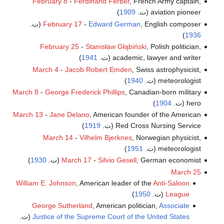
February 8
-
Ferdinand Ferber
, French Army captain,
aviation pioneer (ت.
1909
)
, English composer (ت.
Edward German
-
February 17
)
1936
February 25
-
Stanisław Głąbiński
, Polish politician,
academic, lawyer and writer (ت.
1941
)
March 4
-
Jacob Robert Emden
, Swiss astrophysicist,
meteorologist (ت.
1940
)
March 8
-
George Frederick Phillips
, Canadian-born military
hero (ت.
1904
)
March 13
-
Jane Delano
, American founder of the American
Red Cross Nursing Service (ت.
1919
)
March 14
-
Vilhelm Bjerknes
, Norwegian physicist,
meteorologist (ت.
1951
)
, German economist (ت.
Silvio Gesell
-
March 17
1930
)
March 25
William E. Johnson
, American leader of the
Anti-Saloon
League
(ت.
1950
)
George Sutherland
, American politician,
Associate
Justice of the Supreme Court of the United States
(ت.