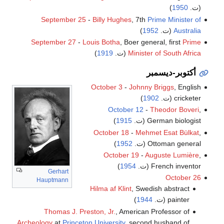
(ت.
1950
)
September 25
-
Billy Hughes
, 7th
Prime Minister of
Australia
(ت.
1952
)
September 27
-
Louis Botha
, Boer general, first
Prime
Minister of South Africa
(ت.
1919
)
أكتوبر-ديسمبر
October 3
-
Johnny Briggs
, English
cricketer (ت.
1902
)
October 12
-
Theodor Boveri
,
German biologist (ت.
1915
)
October 18
-
Mehmet Esat Bülkat
,
Ottoman general (ت.
1952
)
October 19
-
Auguste Lumière
,
French inventor (ت.
1954
)
Gerhart
October 26
Hauptmann
Hilma af Klint
, Swedish abstract
painter (ت.
1944
)
Thomas J. Preston, Jr.
, American Professor of
Archeology
at
Princeton University
, second husband of