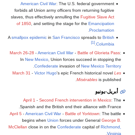
American Civil War
: The U.S. federal government
forbids all Union army officers from returning fugitive
slaves, thus effectively annulling the
Fugitive Slave Act
of 1850
, and setting the stage for the
Emancipation
.
Proclamation
A
smallpox
epidemic
in
San Francisco
spreads to
British
[1]
.
Columbia
March 26
-
28
-
American Civil War
-
Battle of Glorieta Pass
:
In
New Mexico
, Union forces succeed in stopping the
.
Confederate
invasion of
New Mexico Territory
March 31
-
Victor Hugo
's epic French historical novel
Les
Misérables
is published.
أبريل-يونيو
April 1
-
Second French intervention in Mexico
: The
Spanish and the British end their alliance with France.
April 5
-
American Civil War
-
Battle of Yorktown
: The battle
begins when
Union
forces under General
George B.
McClellan
close in on the
Confederate
capital of
Richmond,
.
Virginia