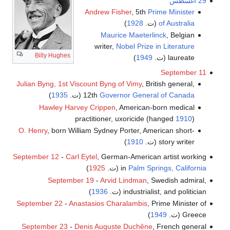
29 أغسطس
Andrew Fisher
, 5th
Prime Minister
of Australia
(ت.
1928
)
Maurice Maeterlinck
, Belgian
writer,
Nobel Prize in Literature
Billy Hughes
laureate (ت.
1949
)
September 11
Julian Byng, 1st Viscount Byng of Vimy
, British general,
Governor General of Canada
12th
(ت.
1935
)
Hawley Harvey Crippen
, American-born medical
practitioner, uxoricide (hanged
1910
)
O. Henry
, born William Sydney Porter, American short-
story writer (ت.
1910
)
September 12
-
Carl Eytel
, German-American artist working
Palm Springs, California
in
(ت.
1925
)
September 19
-
Arvid Lindman
, Swedish admiral,
industrialist, and politician (ت.
1936
)
September 22
-
Anastasios Charalambis
, Prime Minister of
Greece (ت.
1949
)
September 23
-
Denis Auguste Duchêne
, French general