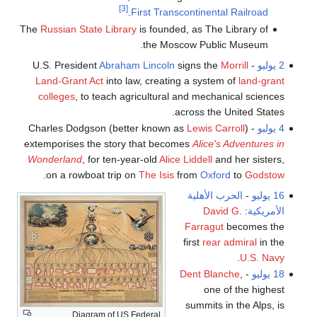
[3]
.
First Transcontinental Railroad
The
Russian State Library
is founded, as The Library of
the Moscow Public Museum.
2 يوليو
- U.S. President
Morrill
signs the
Abraham Lincoln
Land-Grant Act
into law, creating a system of
land-grant
colleges
, to teach agricultural and mechanical sciences
across the United States.
4 يوليو
- Charles Dodgson (better known as
)
Lewis Carroll
extemporises the story that becomes
Alice's Adventures in
Wonderland
, for ten-year-old
Alice Liddell
and her sisters,
.
on a rowboat trip on
The Isis
from
Oxford
to
Godstow
16 يوليو
-
الحرب الأهلية
الأمريكية
:
David G.
Farragut
becomes the
first
rear admiral
in the
.
U.S. Navy
18 يوليو
-
,
Dent Blanche
one of the highest
summits in the Alps, is
Diagram of US Federal