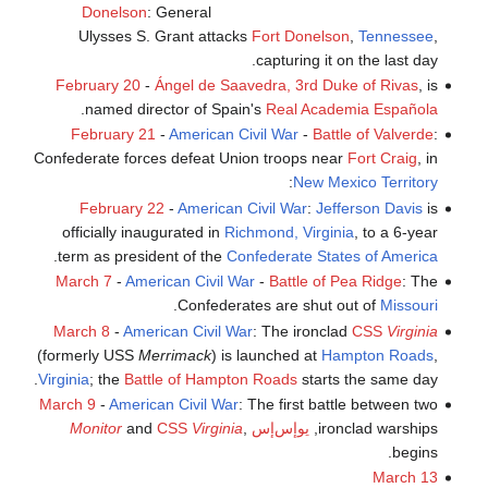
Donelson
: General
Ulysses S. Grant attacks
Fort Donelson
,
Tennessee
,
capturing it on the last day.
February 20
-
Ángel de Saavedra, 3rd Duke of Rivas
, is
.
named director of Spain's
Real Academia Española
February 21
-
American Civil War
-
Battle of Valverde
:
Confederate forces defeat Union troops near
Fort Craig
, in
:
New Mexico Territory
February 22
-
American Civil War
:
Jefferson Davis
is
officially inaugurated in
Richmond, Virginia
, to a 6-year
.
term as president of the
Confederate States of America
March 7
-
American Civil War
-
Battle of Pea Ridge
: The
.
Confederates are shut out of
Missouri
March 8
-
American Civil War
: The ironclad
CSS
Virginia
(formerly USS
Merrimack
) is launched at
Hampton Roads
,
Virginia
; the
Battle of Hampton Roads
starts the same day.
March 9
-
American Civil War
: The first battle between two
ironclad warships,
يوإس‌إس
,
Virginia
CSS
and
Monitor
begins.
March 13