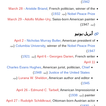
)
1942
March 28
-
Aristide Briand
, French politician, winner of the
Nobel Peace Prize
(ت.
1932
)
March 29
-
Adolfo Müller-Ury
, Swiss-born American painter
(ت. 1947)
أبريل-يونيو
April 2
-
Nicholas Murray Butler
, American president of
Nobel Peace Prize
, winner of the
Columbia University
(ت.
)
1947
, French writer (ت.
Georges Darien
-
April 6
1921
)
April 11
Charles Evans Hughes
, American jurist, politician,
Chief
Justice of the United States
(ت.
1948
)
, American author and editor (ت.
Lurana W. Sheldon
)
1945
April 26
-
Edmund C. Tarbell
, American Impressionist
painter (ت.
1938
)
April 27
-
Rudolph Schildkraut
, Ottoman-born Austrian actor
(ت.
1930
)