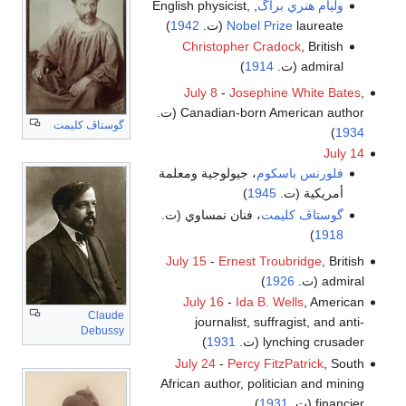
وليام هنري براگ
, English physicist,
laureate (ت.
Nobel Prize
1942
)
Christopher Cradock
, British
admiral (ت.
1914
)
July 8
-
Josephine White Bates
,
Canadian-born American author (ت.
گوستاڤ كليمت
)
1934
July 14
فلورنس باسكوم
، جيولوجية ومعلمة
أمريكية (ت.
1945
)
گوستاڤ كليمت
، فنان نمساوي (ت.
)
1918
July 15
-
Ernest Troubridge
, British
admiral (ت.
1926
)
July 16
-
Ida B. Wells
, American
Claude
journalist, suffragist, and anti-
Debussy
lynching crusader (ت.
1931
)
July 24
-
Percy FitzPatrick
, South
African author, politician and mining
financier (ت.
1931
)