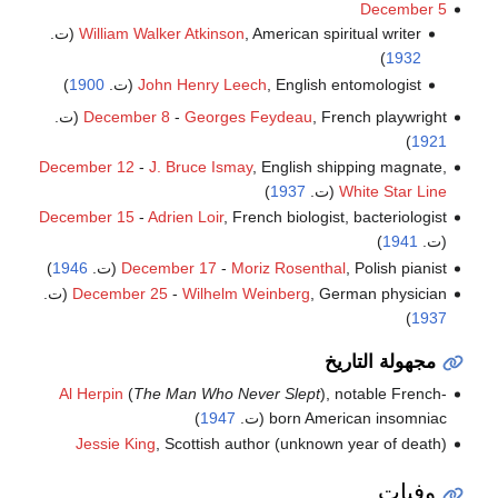
December 5
, American spiritual writer (ت.
William Walker Atkinson
)
1932
, English entomologist (ت.
John Henry Leech
1900
)
, French playwright (ت.
Georges Feydeau
-
December 8
)
1921
December 12
-
J. Bruce Ismay
, English shipping magnate,
White Star Line
(ت.
1937
)
December 15
-
Adrien Loir
, French biologist, bacteriologist
(ت.
1941
)
, Polish pianist (ت.
Moriz Rosenthal
-
December 17
1946
)
, German physician (ت.
Wilhelm Weinberg
-
December 25
)
1937
مجهولة التاريخ
Al Herpin
(
The Man Who Never Slept
), notable French-
born American insomniac (ت.
1947
)
Jessie King
, Scottish author (unknown year of death)
وفيات