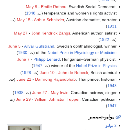
May 8
-
Emilie Rathou
, Swedish Social Democrat,
temperance and women's rights activist (ت.
1948
)
, Austrian dramatist, narrator (ت.
Arthur Schnitzler
-
May 15
)
1931
May 27
-
John Kendrick Bangs
, American author, satirist
(ت.
1922
)
June 5
-
Allvar Gullstrand
, Swedish ophthalmologist, winner
Nobel Prize in Physiology or Medicine
of the
(ت.
1930
)
June 7
-
Philipp Lenard
, Hungarian–German physicist,
Nobel Prize in Physics
winner of the
(ت.
1947
)
, British admiral (ت.
John de Robeck
-
June 10
1928
)
, Thai prince, historian (ت.
Damrong Rajanubhab
-
June 21
)
1943
, Canadian actress, singer (ت.
May Irwin
-
June 27
1938
)
, Canadian politician (ت.
William Johnston Tupper
-
June 29
)
1947
يوليو-سبتمبر
2 يوليو