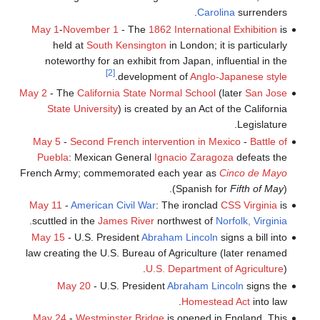
Carolina
surrenders.
May 1
-
November 1
- The
1862 International Exhibition
is
held at
South Kensington
in London; it is particularly
noteworthy for an exhibit from Japan, influential in the
[2]
.
development of
Anglo-Japanese style
May 2
- The
California State Normal School
(later
San Jose
State University
) is created by an Act of the California
Legislature.
May 5
-
Second French intervention in Mexico
-
Battle of
Puebla
: Mexican General
Ignacio Zaragoza
defeats the
French Army; commemorated each year as
Cinco de Mayo
(Spanish for
Fifth of May
).
May 11
-
American Civil War
: The ironclad
CSS Virginia
is
.
scuttled in the
James River
northwest of
Norfolk, Virginia
May 15
- U.S. President
Abraham Lincoln
signs a bill into
law creating the U.S. Bureau of Agriculture (later renamed
U.S. Department of Agriculture
).
May 20
- U.S. President
Abraham Lincoln
signs the
Homestead Act
into law.
May 24
-
Westminster Bridge
is opened in England. This