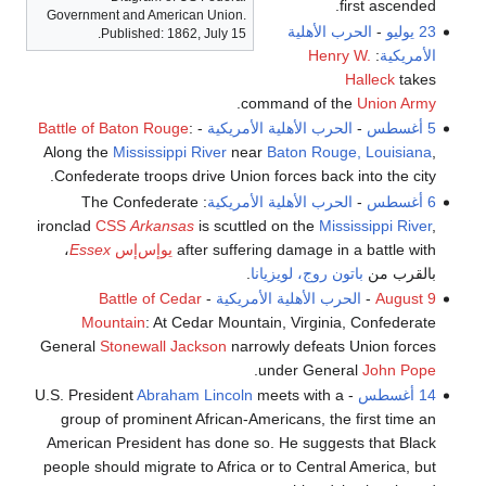
first ascended.
Government and American Union.
23 يوليو
-
الحرب الأهلية
Published: 1862, July 15.
الأمريكية
:
Henry W.
Halleck
takes
.
command of the
Union Army
5 أغسطس
-
الحرب الأهلية الأمريكية
-
:
Battle of Baton Rouge
Along the
Mississippi River
near
Baton Rouge, Louisiana
,
Confederate troops drive Union forces back into the city.
6 أغسطس
-
الحرب الأهلية الأمريكية
: The Confederate
ironclad
CSS
Arkansas
is scuttled on the
Mississippi River
,
after suffering damage in a battle with
يوإس‌إس
Essex
،
بالقرب من
باتون روج، لويزيانا
.
August 9
-
الحرب الأهلية الأمريكية
-
Battle of Cedar
Mountain
: At Cedar Mountain, Virginia, Confederate
General
Stonewall Jackson
narrowly defeats Union forces
.
under General
John Pope
14 أغسطس
- U.S. President
meets with a
Abraham Lincoln
group of prominent African-Americans, the first time an
American President has done so. He suggests that Black
people should migrate to Africa or to Central America, but