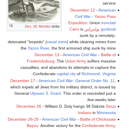
service.
December 12
-
American
Civil War
-
Yazoo Pass
Expedition
: Union
ironclad
Dec. 30
:
Monitor
sinks.
gunboat
يوإس‌إس
is
Cairo
sunk by a remotely-
detonated "torpedo" (
naval mine
) while clearing mines from
the
Yazoo River
, the first armored ship sunk by mine.
December 13
-
American Civil War
-
Battle of
Fredericksburg
: The
Union Army
suffers massive
casualties, and abandons its attempts to capture the
.
Confederate
capital city
of
Richmond, Virginia
December 17
-
American Civil War
:
General Order No. 11
,
which expels all Jews from his military district, is issued by
General
Ulysses S. Grant
. This order is rescinded just a
few weeks later.
December 26
- William D. Duly hangs 38 Dakota
Sioux
.
Indians
in
Minnesota
December 26
-
29
-
American Civil War
-
Battle of Chickasaw
Bayou
: Another victory for the
Confederate Army
,