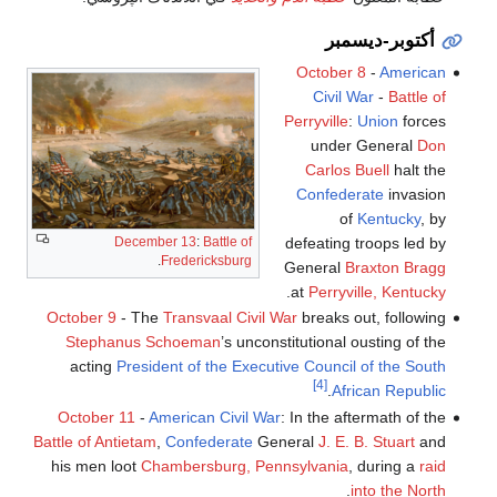
أكتوبر-ديسمبر
October 8
-
American
Civil War
-
Battle of
Perryville
:
Union
forces
under General
Don
Carlos Buell
halt the
Confederate
invasion
of
Kentucky
, by
December 13
:
Battle of
defeating troops led by
.
Fredericksburg
General
Braxton Bragg
.
at
Perryville, Kentucky
October 9
- The
Transvaal Civil War
breaks out, following
Stephanus Schoeman
’s unconstitutional ousting of the
acting
President of the Executive Council of the South
[4]
.
African Republic
October 11
-
American Civil War
: In the aftermath of the
Battle of Antietam
,
Confederate
General
J. E. B. Stuart
and
his men loot
Chambersburg, Pennsylvania
, during a
raid
.
into the North