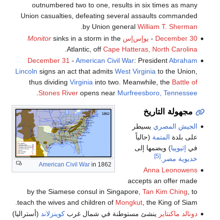
outnumbered two to one, results in six times as many
Union casualties, defeating several assaults commanded
.
by Union general
William T. Sherman
December 30
-
يوإس‌إس
sinks in a storm in the
Monitor
.
Atlantic, off
Cape Hatteras, North Carolina
December 31
-
American Civil War
: President
Abraham
Lincoln
signs an act that admits
West Virginia
to the Union,
thus dividing
Virginia
into two. Meanwhile, the
Battle of
.
Stones River
opens near
Murfreesboro, Tennessee
مجهولة التاريخ
الجيش المصري
يسيطر
على بلدة
المتمة
(حالياً
في
إثيوپيا
) ويضمها إلى
[5]
خديوية مصر
.
American Civil War
in 1862
Anna Leonowens
accepts an offer made
by the Siamese consul in Singapore,
Tan Kim Ching
, to
teach the wives and children of
Mongkut
, the King of Siam.
دونالد ماكنتاير
ينشئ مستوطنة في شمال غرب
كوينزلاند
(أستراليا)