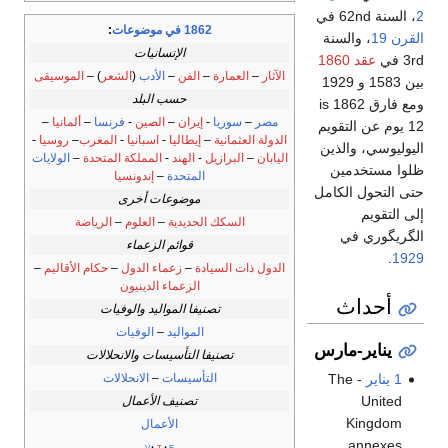
2
، السنة 62nd في
1862 في موضوعات
:
القرن 19
، والسنة
الإنسانيات
3rd في
عقد 1860
الآثار
–
العمارة
–
الفن
–
الأدب
(
الشعر
) –
الموسيقى
بين 1583 و 1929
حسب البلد
ومع فارق 1862 is
مصر
–
سوريا
-
إيران
–
الصين
-
فرنسا
–
ألمانيا
–
12 يوم عن التقويم
الدولة العثمانية
–
إيطاليا
-
اسبانيا
-
المغرب
–
روسيا
-
اليوليوسي، والذين
اليابان
–
البرازيل
-
الهند
-
المملكة المتحدة
–
الولايات
ظلوا مستخدمين
المتحدة
–
إندونسيا
حتى التحول الكامل
موضوعات أخرى
إلى التقويم
السكك الحديدية
–
العلوم
–
الرياضة
الگريگوري في
قوائم الزعماء
.
1929
الدول ذات السيادة
–
زعماء الدول
–
حكام الأقاليم
–
الزعماء الدينيون
أحداث
تصنيفا المواليد والوفيات
المواليد
–
الوفيات
يناير-مارس
تصنيفا التأسيسات والانحلالات
التأسيسات
–
الانحلالات
1 يناير
- The
United
تصنيف الأعمال
Kingdom
الأعمال
annexes
v
t
e