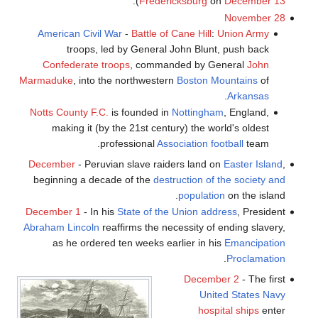
).
Fredericksburg
on
December 13
November 28
American Civil War
-
Battle of Cane Hill
:
Union Army
troops, led by General John Blunt, push back
Confederate troops
, commanded by General
John
Marmaduke
, into the northwestern
Boston Mountains
of
.
Arkansas
Notts County F.C.
is founded in
Nottingham
, England,
making it (by the 21st century) the world's oldest
professional
Association football
team.
December
- Peruvian slave raiders land on
Easter Island
,
beginning a decade of the
destruction of the society and
population
on the island.
December 1
- In his
State of the Union address
, President
Abraham Lincoln
reaffirms the necessity of ending slavery,
as he ordered ten weeks earlier in his
Emancipation
.
Proclamation
December 2
- The first
United States Navy
hospital ships
enter