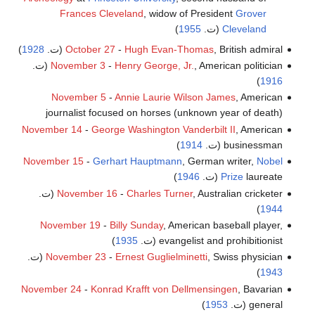
Frances Cleveland
, widow of President
Grover
Cleveland
(ت.
1955
)
, British admiral (ت.
Hugh Evan-Thomas
-
October 27
1928
)
, American politician (ت.
Henry George, Jr.
-
November 3
)
1916
November 5
-
Annie Laurie Wilson James
, American
journalist focused on horses (unknown year of death)
November 14
-
George Washington Vanderbilt II
, American
businessman (ت.
1914
)
November 15
-
Gerhart Hauptmann
, German writer,
Nobel
laureate (ت.
Prize
1946
)
, Australian cricketer (ت.
Charles Turner
-
November 16
)
1944
November 19
-
Billy Sunday
, American baseball player,
evangelist and prohibitionist (ت.
1935
)
, Swiss physician (ت.
Ernest Guglielminetti
-
November 23
)
1943
November 24
-
Konrad Krafft von Dellmensingen
, Bavarian
general (ت.
1953
)