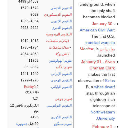
4559 أو 4499
underground, when
التقويم القبطي
1578–1579
the only shaft
التقويم الديسكوردي
3028
becomes blocked.
التقويم الإثيوپي
1854–1855
January 30
-
التقويم العبري
5622–5623
American Civil War
:
التقاويم الهندوسية
The first U.S.
-
ڤيكرام سامڤات
1918–1919
,
ironclad warship
-
شاكا سامڤات
1784–1785
يوإس‌إس
, is
Monitor
-
كالي يوگا
4963–4964
launched.
تقويم الهولوسين
11862
January 31
-
Alvan
تقويم الإگبو
862–863
Graham Clark
التقويم الإيراني
1240–1241
makes the first
observation of
Sirius
التقويم الهجري
1278–1279
B, a
white dwarf
التقويم الياباني
2
Bunkyū
(文久２年)
star, through an
تقويم جوچى
N/A
eighteen-inch
telescope at
التقويم اليوليوسي
الگريگوري ناقص 12
يوم
Northwestern
التقويم الكوري
4195
.
University
تقويم مينگوو
50 قبل
جمهورية
February 1
-