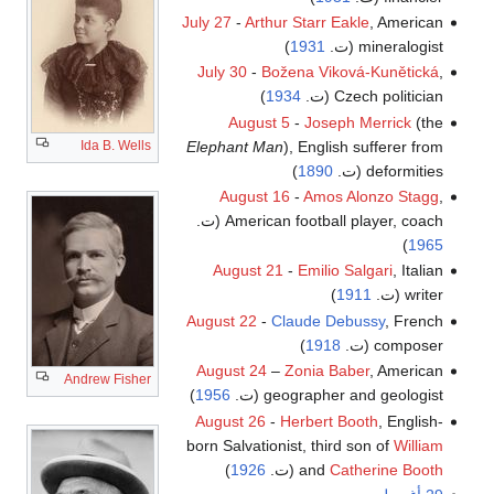
July 27
-
Arthur Starr Eakle
, American
mineralogist (ت.
1931
)
July 30
-
Božena Viková-Kunětická
,
Czech politician (ت.
1934
)
August 5
-
Joseph Merrick
(the
Elephant Man
), English sufferer from
Ida B. Wells
deformities (ت.
1890
)
August 16
-
Amos Alonzo Stagg
,
American football player, coach (ت.
)
1965
August 21
-
Emilio Salgari
, Italian
writer (ت.
1911
)
August 22
-
Claude Debussy
, French
composer (ت.
1918
)
August 24
–
Zonia Baber
, American
Andrew Fisher
geographer and geologist (ت.
1956
)
August 26
-
Herbert Booth
, English-
born Salvationist, third son of
William
Catherine Booth
and
(ت.
1926
)