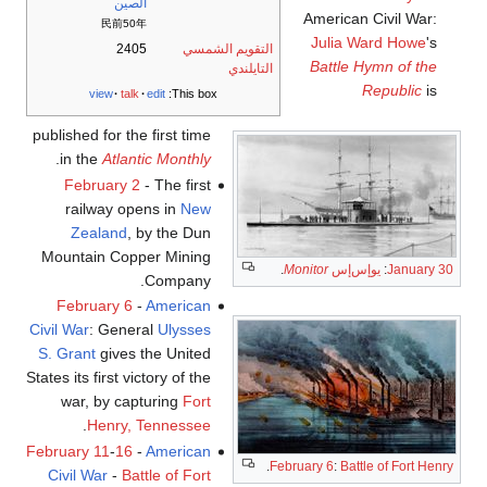
الصين
American Civil War:
民前50年
Julia Ward Howe
's
التقويم الشمسي
2405
Battle Hymn of the
التايلندي
Republic
is
view
talk
edit
This box:
published for the first time
.
in the
Atlantic Monthly
February 2
- The first
railway opens in
New
Zealand
, by the Dun
Mountain Copper Mining
January 30
:
يوإس‌إس
Monitor
.
Company.
February 6
-
American
Civil War
: General
Ulysses
S. Grant
gives the United
States its first victory of the
war, by capturing
Fort
.
Henry, Tennessee
February 11
-
16
-
American
.
February 6
:
Battle of Fort Henry
Civil War
-
Battle of Fort