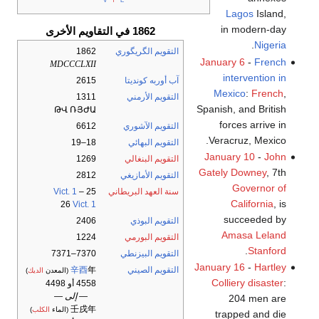
Lagos
Island,
in modern-day
1862 في التقاويم الأخرى
.
Nigeria
التقويم الگريگوري
1862
January 6
-
French
MDCCCLXII
intervention in
آب أوربه كونديتا
2615
Mexico
:
French
,
التقويم الأرمني
1311
Spanish, and British
ԹՎ ՌՅԺԱ
forces arrive in
التقويم الآشوري
6612
Veracruz, Mexico.
التقويم البهائي
18–19
January 10
-
John
التقويم البنغالي
1269
Gately Downey
, 7th
التقويم الأمازيغي
2812
Governor of
سنة العهد البريطاني
25
–
Vict. 1
California
, is
26
Vict. 1
succeeded by
التقويم البوذي
2406
Amasa Leland
التقويم البورمي
1224
.
Stanford
التقويم البيزنطي
7370–7371
January 16
-
Hartley
التقويم الصيني
年
辛酉
(المعدن
الديك
)
Colliery disaster
:
4558 أو 4498
— إلى —
204 men are
壬戌年
(الماء
الكلب
)
trapped and die