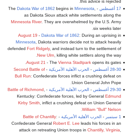
this advice is rejected.
17 أغسطس
- The
,
Minnesota
begins in
Dakota War of 1862
as Dakota Sioux attack white settlements along the
Minnesota River
. They are overwhelmed by the U.S. Army
six weeks later.
August 19
-
Dakota War of 1862
: During an uprising in
Minnesota
, Dakota warriors decide not to attack heavily
defended
Fort Ridgely
, and instead turn to the settlement of
New Ulm
, killing white settlers along the way.
August 21
- The
Vienna Stadtpark
opens its gates.
30 أغسطس
-
28
-
الحرب الأهلية الأمريكية
-
Second Battle of
Bull Run
: Confederate forces inflict a crushing defeat on
Union General John Pope.
30 أغسطس
-
29
-
الحرب الأهلية الأمريكية
-
,
Battle of Richmond
Kentucky: Confederate forces, led by General
Edmund
Kirby Smith
, inflict a crushing defeat on Union General
.
William "Bull" Nelson
1 سبتمبر
-
الحرب الأهلية الأمريكية
-
:
Battle of Chantilly
Confederate General
Robert E. Lee
leads his forces in an
attack on retreating Union troops in
Chantilly, Virginia
,