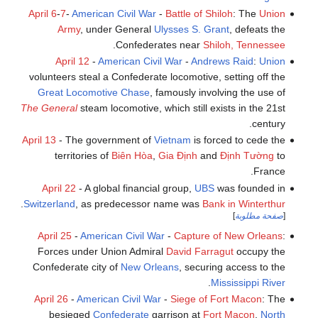
April 6
-
7
-
American Civil War
-
Battle of Shiloh
: The
Union
Army
, under General
Ulysses S. Grant
, defeats the
.
Confederates near
Shiloh, Tennessee
April 12
-
American Civil War
-
Andrews Raid
:
Union
volunteers steal a Confederate locomotive, setting off the
Great Locomotive Chase
, famously involving the use of
The General
steam locomotive, which still exists in the 21st
century.
April 13
- The government of
Vietnam
is forced to cede the
territories of
Biên Hòa
,
Gia Định
and
Định Tường
to
France.
April 22
- A global financial group,
UBS
was founded in
.
Switzerland
, as predecessor name was
Bank in Winterthur
[
صفحة مطلوبة
]
April 25
-
American Civil War
-
Capture of New Orleans
:
Forces under Union Admiral
David Farragut
occupy the
Confederate city of
New Orleans
, securing access to the
.
Mississippi River
April 26
-
American Civil War
-
Siege of Fort Macon
: The
besieged
Confederate
garrison at
Fort Macon
,
North