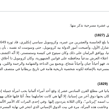
تي عشرة مسرحية نذكر منها:‏
18)‏
ز شارل الأول، وأصبحت أمور الدولة بيد كرومويل، حتى وسوست له نفسه ، بأن ي
نيا، ووافق البرلمان على ذلك وكان سيتوج في كنيسة وستمنستر، إلا أنّه اكتشف
اعتلاء العرش مدعياً محافظته على قوانين الجمهورية، وكان كرومويل ذا أخلاق غ
 فهو أحياناً جبان وأحياناً شجاع، ويجمع بين الدناءة والشهامة والرحمة واللين، و
للمسرحية بالإضافة لكونه شخصية تاريخية هامة في تاريخ بريطانيا في منتصف ال
)‏
نيا في مطلع القرن السادس عشر إذ وقع أحد أمراء ألمانيا بحب امرأة جميلة إس
ن يحبها دوق آخر من إسبانيا، إلا أنّها هي كانت تجاملهما معاً، أمّا قلبها فكان يه
سمه "إيرناني"، وكان الثلاثة يترددون إليها. وفي إحدى المرات كاد الأمير الألم
، وعاشت هذه المرأة، مرة في بيت الدوق الإسباني الذي انتحر في نهاية المسرحي