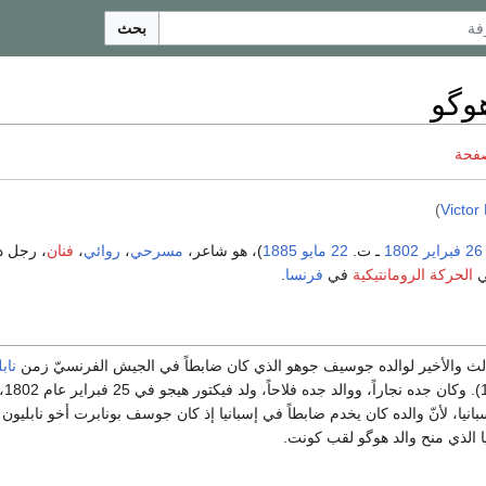
بحث
وگو
صفحة
)
Victor
26 فبراير
1802
ـ ت.
22 مايو
1885
)، هو شاعر،
مسرحي
،
روائي
،
فنان
، رجل د
ي
الحركة الرومانتيكية
في
فرنسا
.
ثالث والأخير لوالده جوسيف جوهو الذي كان ضابطاً في الجيش الفرنسيّ زمن
ناب
(1769 ـ 21
انيا، لأنّ والده كان يخدم ضابطاً في إسبانيا إذ كان جوسف بونابرت أخو نابليون 
ا الذي منح والد هوگو لقب كونت.‏