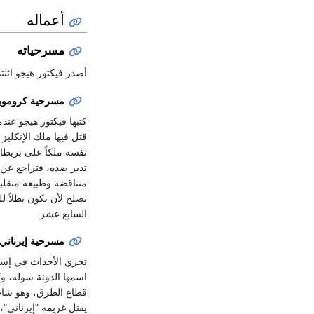
أعماله
مسرحياته
أصدر فيكتور هيجو اثن
مسرحية كرومويل (27
قتل فيها ملك الإنكلي
نفسه ملكاً على بريطا
تدبر ضده، فتراجع عن 
متناقضة وطبيعة متقلبة،
يصلح لأن يكون بطلاً 
السابع عشر.‏
مسرحية إيرناني (1829
تجري الأحداث في إسبا
اسمها الدونة سوله، وكا
قطاع الطرق، وهو شاب ا
يقتل غريمه "إيرناني"