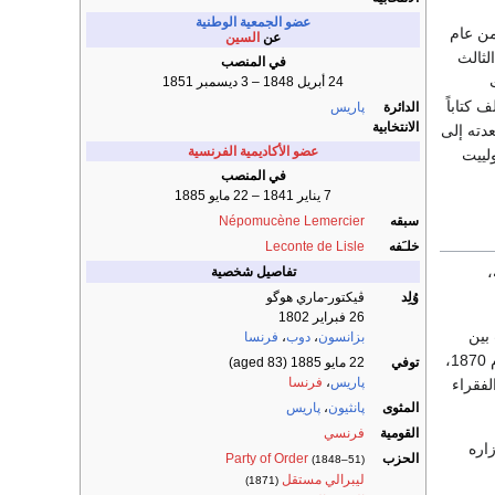
عضو الجمعية الوطنية
ك لويس فيليب من عام
عن
السين
الثالث
في المنصب
ث
24 أبريل 1848 – 3 ديسمبر 1851
 وألف كتاباً
الدائرة
پاريس
الانتخابية
عدته إلى
عضو الأكاديمية الفرنسية
لييت
في المنصب
7 يناير 1841 – 22 مايو 1885
سبقه
Népomucène Lemercier
خلـَفه
Leconte de Lisle
،
تفاصيل شخصية
وُلِد
ڤيكتور-ماري هوگو
26 فبراير 1802
حرب بين
بزانسون
،
دوب
،
فرنسا
بروسيا وفرنسا وانتصرت بروسيا عام 1870، ولذلك دخلت قواتها باريس، وأعلنت الجمهورية الثالثة عام 1870،
توفي
22 مايو 1885
(aged 83)
پاريس
،
فرنسا
ومونة، وتسلم الفقراء
المثوى
پانثيون
،
پاريس
القومية
فرنسي
زاره
الحزب
Party of Order
(1848–51)
ليبرالي مستقل
(1871)