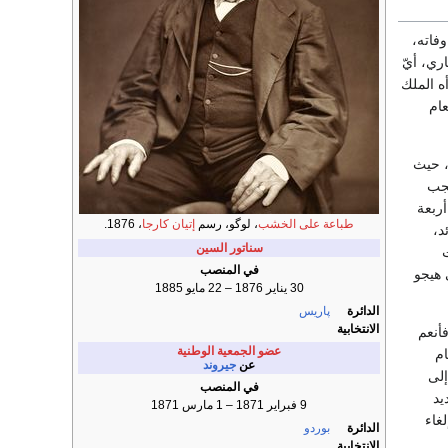
فاته،
إلا أن والدته توفيت عام 1821 واسمها ماري، أيّ
عام
، حيث
نجب
أربعة
طباعة على الخشب
، لوگو، رسم
إتيان كارجا
، 1876.
د،
سناتور
السين
في المنصب
 هيجو
30 يناير 1876 – 22 مايو 1885
الدائرة
پاريس
الانتخابية
ر فأنعم
عضو الجمعية الوطنية
م
عن
جيروند
إلى
في المنصب
يد
9 فبراير 1871 – 1 مارس 1871
إلغاء
الدائرة
بوردو
الانتخابية