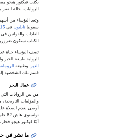
يكتب فيكتور هيجو مقدم
الروايات، حالة الفقر ي
وتعد البؤساء من أشهر
سقوط
نابليون
في
15
العادات والقوانين في
الكتاب ستكون ضرورية 
تصف البؤساء حياة ع
الرواية طبيعة الخير و
الدين
وطبيعة
الرومانس
قسم تلك الشخصية إل
عمال البحر
أوصى بعدم الصلاة على
تولستوي عاش 82 عاماً، أمّا فيكتور هيجو فعاش 83 عاماً، وكلاهما حارب السلطات،
أمّا فيكتور هيجو فحار
ما نشر في حيا