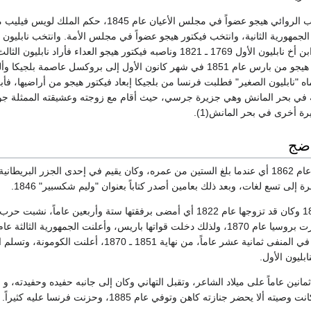
عيّن الملك لويس فيليب الروائي هيجو عضواً في مجلس الأعيان عام 1845، حكم المل
18 وأعلنت الجمهورية الثانية، وانتخب فيكتور هيجو عضواً في مجلس الأمة. وانتخب نابليون 
رئيساً للجمهورية وهو ابن أخ نابليون الأول 1769 ـ 1821 وناصبه فيكتور هيجو العداء فأراد نابليون الثال
اعتقاله، فهرب فيكتور هيجو من بارس عام 1851 في شهر كانون الأول إلى بروكسل عاصمة بلجيكا
اه "نابليون الصغير" فطلبت فرنسا من بلجيكا إبعاد فيكتور هيجو من أراضيها، فأب
ية في بحر المانش وهي جزيرة جرسي، حيث أقام مع زوجته وعشيقته الممثلة جو
ة أخرى في بحر المانش(1).‏
اضج
" عام 1862 أي عندما بلغ الستين من عمره، وكان يقيم في إحدى الجزر البريطانية
إلى تسع لغات، وبعد ذلك بعامين أصدر كتاباً بعنوان "وليم شكسبير" 1846.‏
توفيت زوجته عام 1868 وكان قد تزوجها عام 1822 أي أمضى برفقتها ستة وأربعين عاماً، نشبت 
إذ أمضى فيكتور هيجو في المنفى ثمانية عشر عاماً، من نهاية 1851 ـ 1870، أعلنت الك
ابليون الأول.‏
انين عاماً على ميلاد الشاعر، وتقبل التهاني وكان إلى جانبه حفيده وحفيدته، و 
ألا يحضر جنازته كاهن وتوفي عام 1885، وحزنت فرنسا عليه كثيراً.‏