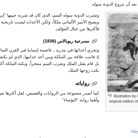
بعد أن يتزوج الدونة سوله.‏
وتشرب الدونة سوله السم، الذي كان قد شربه حبيبها "إيرن
ويصبح الأمير الألماني ملكاً، ولكن الأحداث ليست تاريخية تم
فأكثرها من خيال المؤلف.‏
مسرحية ريوبالاس (1838)‏
وتجري أحداثها في مدريد ـ عاصمة إسبانيا في القرن السا
إذ قامت علاقة بين الملكة وبين أحد خدامها، الذي لم يكت
بل قام بقتل الملك وشرب السم منتحراً، وبكته الملكة أكث
بكت زوجها الملك.‏
رواياته
كما أصدر مجموعة من الروايات والقصص، لعل أكثرها شه
Illustration by
وأهما رواية "البؤساء"‏
original edition o
ؤساء