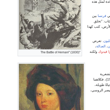
ئدة لمثل هذه
في
فرنسا
بين
تاب: "تخلق
لأرض، كتب كهذا
ليون
. تعرض
ن
،
العدالة
،
ا فيدوك
ولكنه
Hernani
" (1830)
"The Battle of
ن الدواوين الشعرية
والمؤلفات التاريخية، منها "نابليون الصغير"، وتشبه أفكاره الروائي الروسي ليف تولستوي (1828 ـ 1910)، فكلاهما
اةً طويلة،
يصر الروسي،