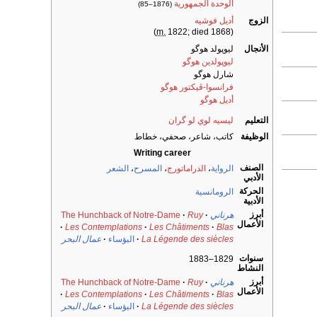
الوحدة الجمهورية
(1876–85)
الزوج
أديل فوشيه
m.
1822; died 1868)
(
الأنجال
ليوپولد هوگو
ليوپولدين هوگو
شارل هوگو
فرانسوا-ڤيكتور هوگو
أديل هوگو
التعليم
ليسيه لوي لو گران
الوظيفة
كاتب، شاعر، صحفي، خطاط
Writing career
الصنف
الرواية
،
الدراماتورج
،
المسرح
،
الشعر
الأدبي
الحركة
الرومانسية
الأدبية
أبرز
هرناني
Ruy
The Hunchback of Notre-Dame
الأعمال
Les Contemplations
Les Châtiments
Blas
La Légende des siècles
البؤساء
عمال البحر
سنوات
1829–1883
النشاط
أبرز
هرناني
Ruy
The Hunchback of Notre-Dame
الأعمال
Les Contemplations
Les Châtiments
Blas
La Légende des siècles
البؤساء
عمال البحر