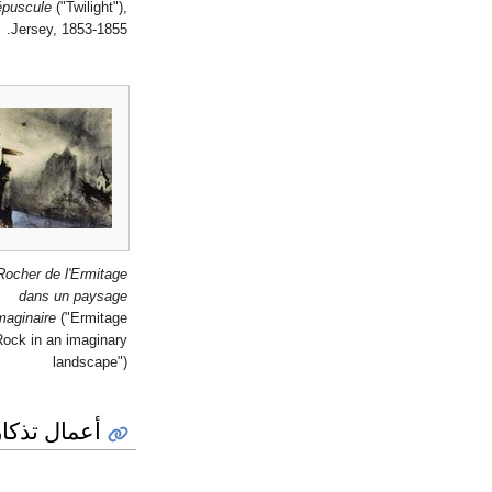
épuscule
("Twilight"),
Jersey, 1853-1855.
Rocher de l'Ermitage
dans un paysage
maginaire
("Ermitage
Rock in an imaginary
landscape")
أعمال تذكار