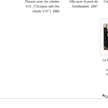
Pieuvre avec les initales
Ville avec le pont de
Cr
V.H.
, ("Octopus with the
Tumbledown
, 1847.
initials V.H."), 1866.
Le 
i
ية