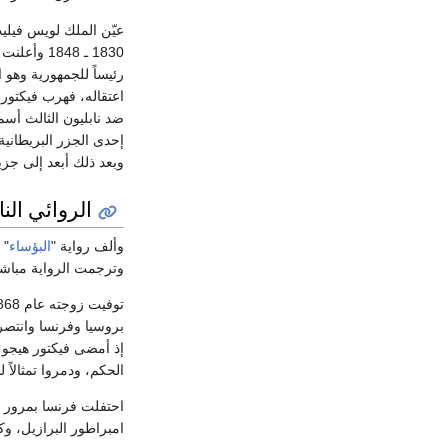
1830 ـ 48
ضد نابليون الثالث أسم
إحدى الجزر البريطان
وبعد ذلك أبعد إلى جزير
الروائي الن
وألف رواية "
البؤساء
وترجمت الرواية مباشرة 
الحكم، ودمروا تمثالاً لن
احتفلت فرنسا بمرور ثم
امبراطور البرازيل، وكانت وصيته 