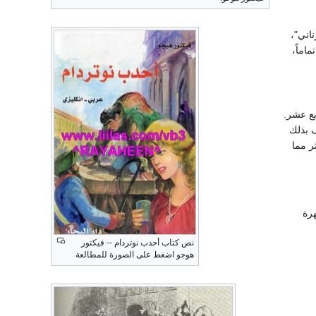
اني"،
اماً،
بع عشر.
ف بذلك
ر مما
رة
نص كتاب أحدب نوتردام -- فيكتور
هوجو اضغط على الصورة للمطالعة