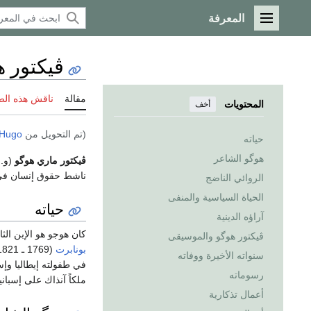
المعرفة
القائمة الرئيسية
ڤيكتور ه
مقالة
ناقش هذه ال
المحتويات
أخف
(تم التحويل من
 Hugo
حياته
هوگو الشاعر
ڤيكتور ماري هوگو
(و.
ناشط حقوق إنسان ف
الروائي الناضج
الحياة السياسية والمنفى
حياته
آراؤه الدينية
كان هوجو هو الإبن ال
ڤيكتور هوگو والموسيقى
بونابرت
سنواته الأخيرة ووفاته
في طفولته إيطاليا وإسب
رسوماته
ملكاً آنذاك على إسباني
أعمال تذكارية