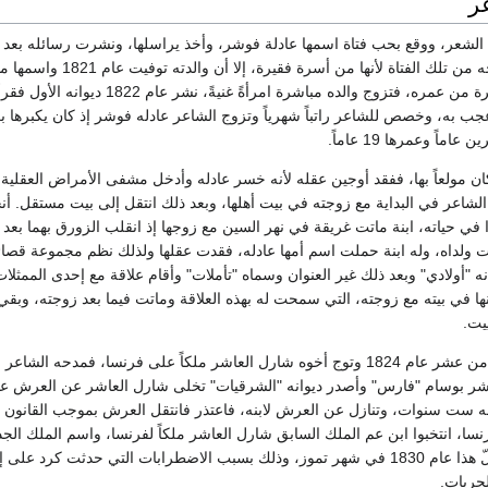
ر
 الشعر، ووقع بحب فتاة اسمها عادلة فوشر، وأخذ يراسلها، ونشرت رسائله بعد و
ولم ترغب والدته زواجه من تلك الفتاة لأنها من أسرة فقيرة، 
ه، فتزوج والده مباشرة امرأةً غنيةً، نشر عام 1822 ديوانه الأول فقرأه الملك
ب به، وخصص للشاعر راتباً شهرياً وتزوج الشاعر عادله فوشر إذ كان يكبرها ب
ً وعمرها 19 عاماً.‏
 كان مولعاً بها، ففقد أوجين عقله لأنه خسر عادله وأدخل مشفى الأمراض العقلية
لشاعر في البداية مع زوجته في بيت أهلها، وبعد ذلك انتقل إلى بيت مستقل. أ
ا في حياته، ابنة ماتت غريقة في نهر السين مع زوجها إذ انقلب الزورق بهما بعد 
 ولداه، وله ابنة حملت اسم أمها عادله، فقدت عقلها ولذلك نظم مجموعة قصائ
ه "أولادي" وبعد ذلك غير العنوان وسماه "تأملات" وأقام علاقة مع إحدى الممثلات
ا في بيته مع زوجته، التي سمحت له بهذه العلاقة وماتت فيما بعد زوجته، وبقي
ت.‏
توفي الملك لويس الثامن عشر عام 1824 وتوج أخوه شارل العاشر ملكاً على فرنسا، فمدحه الشاع
اشر بوسام "فارس" وأصدر ديوانه "الشرقيات" تخلى شارل العاشر عن العرش عا
حكمه ست سنوات، وتنازل عن العرش لابنه، فاعتذر فانتقل العرش بموجب القانون 
 فرنسا، انتخبوا ابن عم الملك السابق شارل العاشر ملكاً لفرنسا، واسم الملك الجد
لويس فيليب، حدث كلّ هذا عام 1830 في شهر تموز، وذلك بسبب الاضطرابات التي حدثت كرد على 
حريات.‏