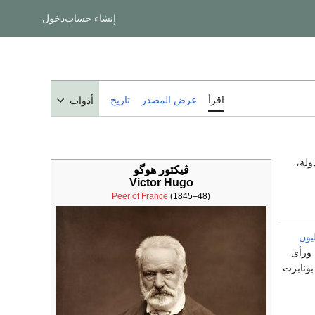
إنشاء حساب
دخول
اقرأ
عرض المصدر
تاريخ
أدوات
ولة،
ڤيكتور هوگو
Victor Hugo
Peer of France
(1845–48)
ليون
18). وكان جده نجاراً، ووالد جده فلاحاً، ولد فيكتور هيجو في 25 فبراير عام 1802، ورأى
بونابرت