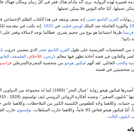
ة قصيرة لهذه الرواية، يرى أنّه مادام هناك فقر في كلّ زمان ومكان فهناك فا
مكن تحملها، أمّا حالة البؤس فلا يمكن تحملها.‏
 روايات
القرن التاسع عشر
، إنه يصف وينتقد في هذا الكتاب الظلم الإجتماعي 
18
والثورة الفاشلة ضد الملك
لويس فيليب
في
1832
. إنه يكتب في مقدمته للك
فرنسا
ظرفا اجتماعيا هو نوع من جحيم بشري. فطالما توجد لامبالاة وفقر على ا
دائما".
دد من الشخصيات الفرنسية على طول
القرن التاسع عشر
الذي يتضمن حروب
ناب
الشر والقانون في قصة أخاذة تظهر فيها معالم
باريس
،
اللأخلاق
،
الفلسفة
،
القانو
ية
والحب
العائلي. لقد ألهم
فيكتور هوجو
من شخصية المجرم/الشرطي
فرانسو
ى شخصيتين في قصته.
من بين الروايات التي أصدرها فيكتور هيجو رواية "عمال البحر" (1866) كما له مجموعة م
 جثمانه، وكلاهما وجّه للطقوس الكنسية الكثير من الملاحظات، وكلاهما عاش حي
تولستوي
حارب الق
ب
نابليون الثالث
.‏
ته