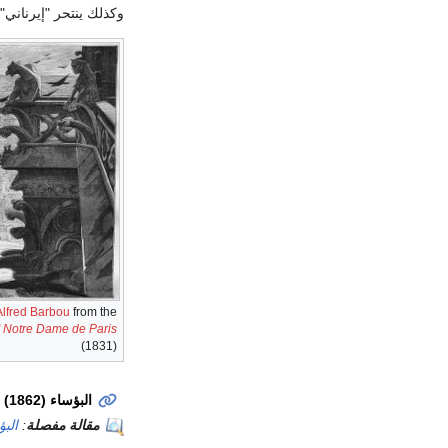
وكذلك ينتحر "إيرناني" 
Alfred Barbou
from the
f
Notre Dame de Paris
(1831)
البؤساء (1862)‏
مقالة مفصلة
:
الب