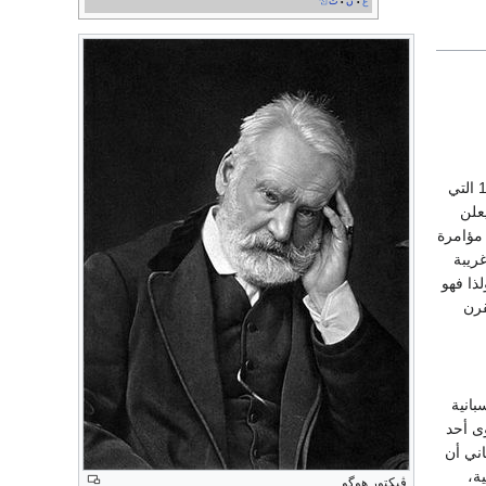
ع
ن
ت
•
•
كتبها فيكتور هيجو عندما بلغ الخامسة والعشرين من عمره، وكرومويل سياسي إنكليزي، قاد ثورة 1649 التي
علن
 مؤامرة
ريبة
لذا فهو
قرن
بانية
وى أحد
اني أن
ة،
ڤيكتور هوگو.