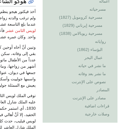
هوگو الشاع
أعماله
مسرحياته
أخذ فيكتور هيجو ينظم
مسرحية كرومويل (1827)‏
عندما بلغ التاسعة عشرة من عمر
مسرحية إيرناني (1829)‏
لويس الثامن عشر
فأعج
مسرحية ريوبالاس (1838)‏
واحد. وكان عمره عشرين عاما
رواياته
وتبين أنَّ أخاه أوجين
البؤساء (1862)‏
بقي إلى وفاته، سكن ا
عمال البحر
عدداً من الأطفال ماتو
ما نشر في حياته
أشهر من زواجها، ومات
جمعها في ديوان، عنوان
ما نشر بعد وفاته
واسمها جولييت وأسكنه
نصوص على الإنترنت
يعيش مع الممثلة جوليي
المصادر
مصادر على الإنترنت
عليه الملك شارل الع
قراءات اضافية
1830، أي استمر 
وصلات خارجية
الحفيد، إلا أنَّ أهالي
الملك شارل العاشر لل