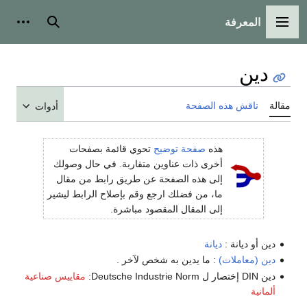
المعرفة
القائمة الرئيسية
بحث
أدوات
دين
مقالة
ناقش هذه الصفحة
أدوات
هذه
صفحة توضيح
تحوي قائمة بصفحات
أخرى ذات عناوين متقاربة. في حال وصولك
إلى هذه الصفحة عن طريق رابط من مقال
ما، من فضلك ارجع وقم بإصلاح الرابط ليشير
إلى المقال المقصود مباشرة.
دين أو ديانة :
ديانة
دين (معاملات)
: ما يدين به شخص لآخر .
دين DIN إختصار ل Deutsche Industrie Norm:
مقاييس صناعية
ألمانية