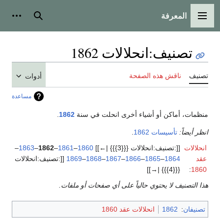
المعرفة
القائمة الرئيسية
بحث
أدوات
تصنيف
:
انحلالات 1862
تصنيف
ناقش هذه الصفحة
أدوات
مساعدة
منظمات، أماكن أو أشياء أخرى انحلت في سنة
1862
.
انظر أيضاً:
تأسيسات 1862
.
انحلالات
[[:تصنيف:انحلالات {{{3}}} |←]]
1860
–
1861
–
1862
–
1863
–
عقد
1864
–
1865
–
1866
–
1867
–
1868
–
1869
[[:تصنيف:انحلالات
{{{4}}} |→]]
:
1860
هذا التصنيف لا يحتوي حالياً على أي صفحات أو ملفات.
تصنيفان
:
1862
انحلالات عقد 1860