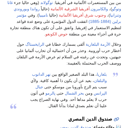
من بين المستعمرات الألمانية في أفريقيا:
توگولاند
(وهي حاليا جزء
غانا
وتوگو
)،
والكامرون
.
أفريقيا الشرقية الألمانية
(حالياً
رواندا
وبوروندي
وتنزانيا
)،
وجنوب شرق أفريقيا الألمانية
(حاليا
ناميبيا
). وفي
مؤتمر
برلين (1884-1885)
اتفقت الدول المؤتمرة على وضع عدة قواعد
لتنظيم الاستعمار في إفريقيا, واتفق على أن تكون هناك منطقة تجارة
حرة في أجزاء معينة من منطقة
حوض الكونغو
.
وخلال
الأزمة البلغارية
ألقى بسمارك خطابا في
الرايخستاگ
حول
أخطار حرب أوروبية. وحذر من أن احتمالية أن تحارب ألمانيا على
جبهتين، وتحدث عن رغبته في السلام ثم عرض الأزمة في البلقان
ووصف الحرب المحتملة بالعقيمة:
بلغاريا
، هذا البلد الصغير الواقع بين
نهر الدانوب
والبلقان
، بعيد عن أن يكون ذا أهمية كافية. ولأي
سبب يتم الزج بأوروبا من موسكو حتى
جبال
الپرانس
ومن
بحر الشمال
حتى
پالرمو
في أتون
حرب لا يعلم مداها أحد. وفي نهاية الصراع يجب
علينا أن نعلم بصدق لماذا بدأنا القتال.
صندوق الدين المصري
مقالة مفصلة
:
صندوق الدين بمصر