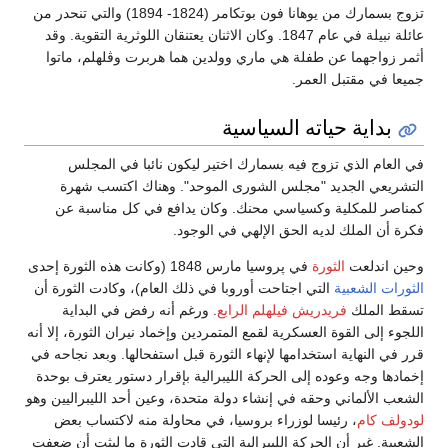
تزوج بسمارك من يوهانا فون بوتكامر (1824- 1894) والتي تنحدر من
عائلة نبيلة في عام 1847. وكان الاثنان يعتنقان اللوثرية التقوية. وقد
أثمر زواجهما عن طفلة هي ماري وولدين هما هربرت وڤلهلم، ماتوا
جميعا في مقتبل العمر.
بداية حياته السياسية
في العام الذي تزوج فيه بسمارك اختير ليكون نائبا في المجلس
التشريعي الجديد "مجلس الشورى الموحد". وهناك اكتسب شهرة
كمناصر للمكلية وكسياسي محنك. وكان يدافع في كل مناسبة عن
فكرة أن الملك لديه الحق الإلهي في الوجود.
وحين اندلعت
الثورة
في پروسيا مارس 1848 (وكانت هذه الثورة إحدى
الثورات الشعبية
التي اجتاحت أوروبا في ذلك العام)، وكادت الثورة أن
تسقط الملك
فريدريش فيلهلم الرابع
. ورغم أنه رفض في البداية
اللجوء إلى القوة العسكرية لقمع المتمردين وإخماد نيران الثورة، إلا أنه
قرر في النهاية استخدامها لإنهاء الثورة قبل استفحالها. وبعد نجاحه في
إخمادها وجه وعوده إلى الحركة الليبرالية بإقرار دستور يعترف بوحدة
الشعب الألماني وحقه في إنشاء دولة متحدة، وعين أحد الليبراليين وهو
لودولف كام
، رئيسا لوزراء بروسيا، في محاولة منه لاكتساب بعض
الشعبية. غير أن الحركة الليبرالية التي قادت الثورة ما لبثت أن ضعفت