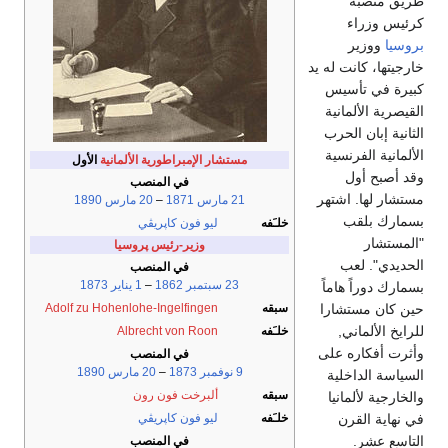
طريق منصبه
كرئيس وزراء
بروسيا
ووزير
خارجيتها، كانت له يد
كبيرة في تأسيس
القيصرية الألمانية
الثانية إبان الحرب
الألمانية الفرنسية
مستشار الإمبراطورية الألمانية
الأول
وقد أصبح أول
في المنصب
مستشار لها. اشتهر
21 مارس
1871
–
20 مارس
1890
بسمارك بلقب
خلـَفه
ليو فون كاپريڤي
"المستشار
وزير-رئيس پروسيا
الحديدي". لعب
في المنصب
23 سبتمبر
1862
–
1 يناير
1873
بسمارك دوراً هاماً
حين كان مستشارا
سبقه
Adolf zu Hohenlohe-Ingelfingen
للرايخ الألماني,
خلـَفه
Albrecht von Roon
وأثرت أفكاره على
في المنصب
9 نوفمبر
1873
–
20 مارس
1890
السياسة الداخلية
سبقه
ألبرخت فون رون
والخارجية لألمانيا
في نهاية القرن
خلـَفه
ليو فون كاپريڤي
التاسع عشر.
في المنصب