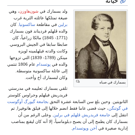
حياته
ولد بسمارك في
شون‌هاوزن
، وهي
ضيغة تمتلكها عائلته الثرية غرب
برلين
في مقاطعة
ساكسونيا
. كان
والده ڤلهلم فرديناند فون بسمارك
(1771- 1845) مالكا زراعياً، كان
ضابطا سابقا في الجيش البروسي.
وكانت والدته فيلهلمينه لويزه
مينكن (1789- 1839) التي تزوجها
والده في
پوتسدام
عام 1806 تنتمي
إلى عائلة ساكسونية متوسطة.
وكان لبسمارك أخ وأخت.
بسمارك في صباه
تلقي بسمارك تعليمه في مدرستي
فريدريش فيلهلم وجراوس كلوستر
الثانويتين. وحين بلغ سن السابعة عشرة التحق
بجامعة گيورگ أوگوست
في گوتنگن
، حيث قضى عاما فقط انضم خلالها إلى فيلق هانوفيرا, تم
انتقل إلى
جامعة فريدريش ڤلهلم في برلين
. وعلى الرغم من أن
بسمارك كان يطمح إلى أن يصبح دبلوماسياً، إلا أنه كان ليقنع بمناصب
إدارية صغيرة في
آخن
وپوتسدام
.