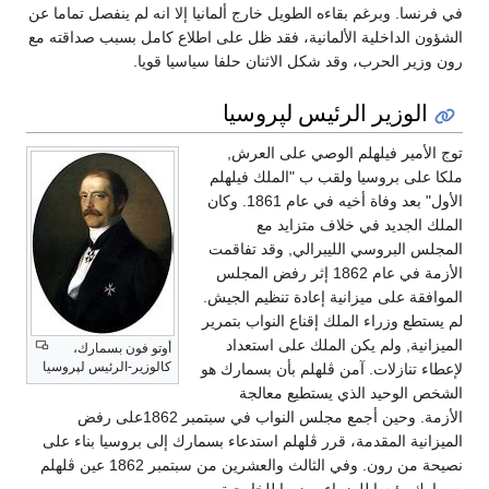
في فرنسا. وبرغم بقاءه الطويل خارج ألمانيا إلا انه لم ينفصل تماما عن
الشؤون الداخلية الألمانية، فقد ظل على اطلاع كامل بسبب صداقته مع
رون وزير الحرب، وقد شكل الاثنان حلفا سياسيا قويا.
الوزير الرئيس لپروسيا
توج الأمير فيلهلم الوصي على العرش,
ملكا على بروسيا ولقب ب "الملك فيلهلم
الأول" بعد وفاة أخيه في عام 1861. وكان
الملك الجديد في خلاف متزايد مع
المجلس البروسي الليبرالي, وقد تفاقمت
الأزمة في عام 1862 إثر رفض المجلس
الموافقة على ميزانية إعادة تنظيم الجيش.
لم يستطع وزراء الملك إقناع النواب بتمرير
الميزانية, ولم يكن الملك على استعداد
أوتو فون بسمارك،
كالوزير-الرئيس لپروسيا
لإعطاء تنازلات. آمن ڤلهلم بأن بسمارك هو
الشخص الوحيد الذي يستطيع معالجة
الأزمة. وحين أجمع مجلس النواب في سبتمبر 1862على رفض
الميزانية المقدمة، قرر ڤلهلم استدعاء بسمارك إلى بروسيا بناء على
نصيحة من رون. وفي الثالث والعشرين من سبتمبر 1862 عين ڤلهلم
بسمارك رئيسا للوزراء ووزيرا للخارجية.