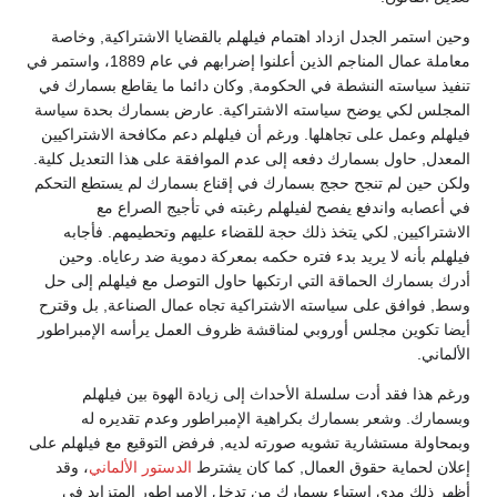
وحين استمر الجدل ازداد اهتمام فيلهلم بالقضايا الاشتراكية, وخاصة
معاملة عمال المناجم الذين أعلنوا إضرابهم في عام 1889، واستمر في
تنفيذ سياسته النشطة في الحكومة, وكان دائما ما يقاطع بسمارك في
المجلس لكي يوضح سياسته الاشتراكية. عارض بسمارك بحدة سياسة
فيلهلم وعمل على تجاهلها. ورغم أن فيلهلم دعم مكافحة الاشتراكيين
المعدل, حاول بسمارك دفعه إلى عدم الموافقة على هذا التعديل كلية.
ولكن حين لم تنجح حجج بسمارك في إقناع بسمارك لم يستطع التحكم
في أعصابه واندفع يفصح لفيلهلم رغبته في تأجيج الصراع مع
الاشتراكيين, لكي يتخذ ذلك حجة للقضاء عليهم وتحطيمهم. فأجابه
فيلهلم بأنه لا يريد بدء فتره حكمه بمعركة دموية ضد رعاياه. وحين
أدرك بسمارك الحماقة التي ارتكبها حاول التوصل مع فيلهلم إلى حل
وسط, فوافق على سياسته الاشتراكية تجاه عمال الصناعة, بل وقترح
أيضا تكوين مجلس أوروبي لمناقشة ظروف العمل يرأسه الإمبراطور
الألماني.
ورغم هذا فقد أدت سلسلة الأحداث إلى زيادة الهوة بين فيلهلم
وبسمارك. وشعر بسمارك بكراهية الإمبراطور وعدم تقديره له
وبمحاولة مستشارية تشويه صورته لديه, فرفض التوقيع مع فيلهلم على
إعلان لحماية حقوق العمال, كما كان يشترط
الدستور الألماني
، وقد
أظهر ذلك مدى استياء بسمارك من تدخل الإمبراطور المتزايد في