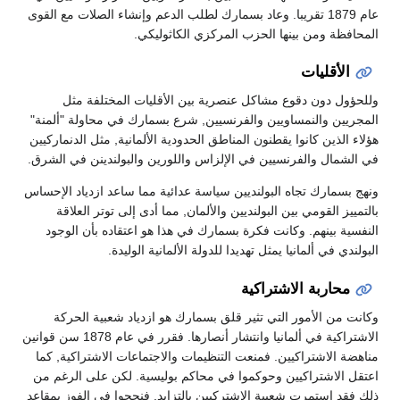
عام 1879 تقريبا. وعاد بسمارك لطلب الدعم وإنشاء الصلات مع القوى
المحافظة ومن بينها الحزب المركزي الكاثوليكي.
الأقليات
وللحؤول دون دقوع مشاكل عنصرية بين الأقليات المختلفة مثل
المجريين والنمساويين والفرنسيين, شرع بسمارك في محاولة "ألمنة"
هؤلاء الذين كانوا يقطنون المناطق الحدودية الألمانية, مثل الدنماركيين
في الشمال والفرنسيين في الإلزاس واللورين والبولندينن في الشرق.
ونهج بسمارك تجاه البولنديين سياسة عدائية مما ساعد ازدياد الإحساس
بالتمييز القومي بين البولنديين والألمان, مما أدى إلى توتر العلاقة
النفسية بينهم. وكانت فكرة بسمارك في هذا هو اعتقاده بأن الوجود
البولندي في ألمانيا يمثل تهديدا للدولة الألمانية الوليدة.
محاربة الاشتراكية
وكانت من الأمور التي تثير قلق بسمارك هو ازدياد شعبية الحركة
الاشتراكية في ألمانيا وانتشار أنصارها. فقرر في عام 1878 سن قوانين
مناهضة الاشتراكيين. فمنعت التنظيمات والاجتماعات الاشتراكية, كما
اعتقل الاشتراكيين وحوكموا في محاكم بوليسية. لكن على الرغم من
ذلك فقد استمرت شعبية الاشتركيين بالتزايد, فنجحوا في الفوز بمقاعد