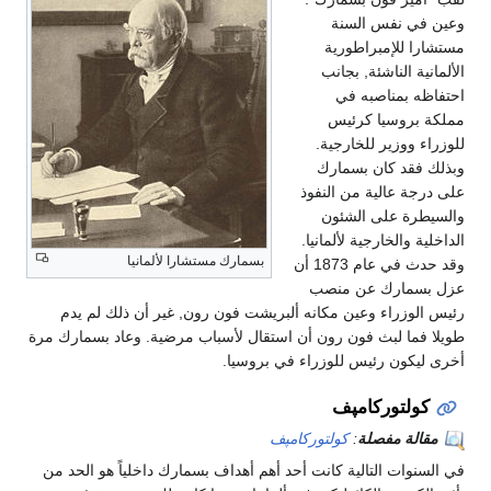
وعين في نفس السنة
مستشارا للإمبراطورية
الألمانية الناشئة, بجانب
احتفاظه بمناصبه في
مملكة بروسيا كرئيس
للوزراء ووزير للخارجية.
وبذلك فقد كان بسمارك
على درجة عالية من النفوذ
والسيطرة على الشئون
الداخلية والخارجية لألمانيا.
بسمارك مستشارا لألمانيا
وقد حدث في عام 1873 أن
عزل بسمارك عن منصب
رئيس الوزراء وعين مكانه ألبريشت فون رون, غير أن ذلك لم يدم
طويلا فما لبث فون رون أن استقال لأسباب مرضية. وعاد بسمارك مرة
أخرى ليكون رئيس للوزراء في بروسيا.
كولتوركامپف
مقالة مفصلة
:
كولتوركامپف
في السنوات التالية كانت أحد أهم أهداف بسمارك داخلياً هو الحد من