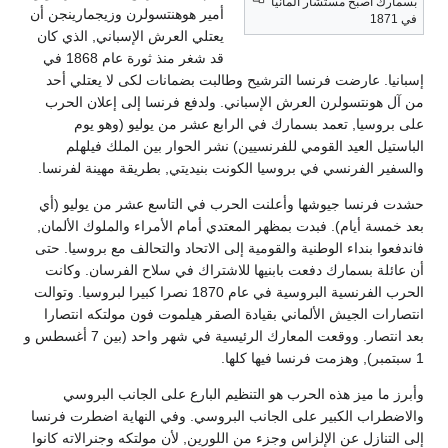
بسمارك أصبح مستشار ألمانيا
أمير هوهنتسولرن وزيجمارينجن أن
في 1871
يعتلي العرش الإسباني, الذي كان
قد شغر منذ ثورة عام 1868 في
إسبانيا. عارضت فرنسا الترشيح وطالبت بضمانات لكى لا يعتلي أحد
من آل هونتسولرن العرش الإسباني. ولدفع فرنسا إلى إعلان الحرب
على بروسيا, تعمد بسمارك في الرابع عشر من يوليو (وهو يوم
الباستيل العيد القومي للفرنسيين) نشر الحوار بين الملك فيلهلم
والسفير الفرنسي في بروسيا الكونت بنيديتي, بطريقة مهينة لفرنسا.
حشدت فرنسا جيوشها وأعلنت الحرب في التاسع عشر من يوليو (أي
بعد خمسة أيام). فبدت بمظهر المعتدي أمام الأمراء والملوك الألمان,
فاندفعوا بنداء الوطنية والقومية إلى الاتحاد والتحالف مع بروسيا. حتى
أن عائلة بسمارك دفعت بابنيها للاشتراك في سلاح الفرسان. وكانت
الحرب الفرنسية البروسية في عام 1870 نصرا كبيرا لبروسيا. وتوالت
انتصارات الجيش الألماني بقيادة الصقر هيلموت فون مولتكه انتصارا
بعد انتصار. ووقعت المعارك الرئيسية في شهر واحد (بين 7 أغسطس و
1 سبتمبر), وهزمت فرنسا فيها كلها.
وأبرز ما ميز هذه الحرب هو التنظيم البارع على الجانب البروسي
والاضطراب الكبير على الجانب البروسي. وفي النهاية اضطرت فرنسا
إلى التنازل عن الإلزاس وجزء من اللورين, لأن مولتكه وجنرالاته كانوا