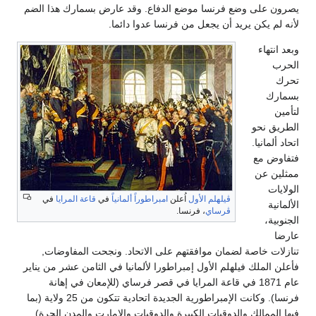
يصرون على وضع فرنسا موضع الدفاع. وقد عارض بسمارك هذا الضم
لأنه لم يكن يريد أن يجعل من فرنسا عدوا دائما.
وبعد انتهاء
الحرب
تحرك
بسمارك
لتأمين
الطريق نحو
اتحاد ألمانيا.
فتفاوض مع
ممثلين عن
الولايات
ڤيلهلم الأول
اُعلن
امبراطوراً ألمانياً
في
قاعة المرايا
في
الألمانية
ڤرساي
، فرنسا.
الجنوبية،
عارضا
تنازلات خاصة لضمان موافقتهم على الاتحاد. ونجحت المفاوضات,
فأعلن الملك فيلهلم الأول إمبراطورا لألمانيا في الثامن عشر من يناير
عام 1871 في قاعة المرايا في قصر فرساي (للإمعان في إهانة
فرنسا). وكانت الإمبراطورية الجديدة اتحادية تتكون من 25 ولاية (بما
فيها الممالك والدوقيات الكبيرة والدوقيات والإمارت والمدن الحرة)