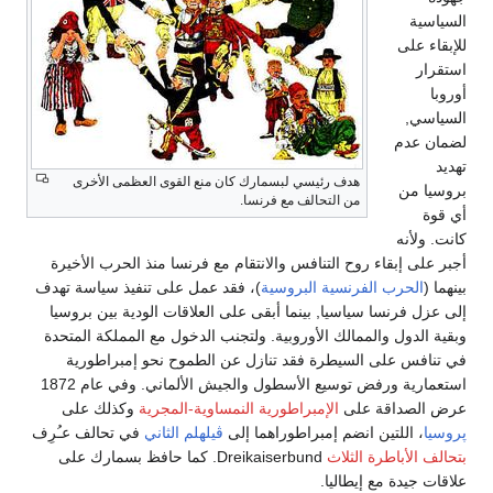
السياسية
للإبقاء على
استقرار
أوروبا
السياسي,
لضمان عدم
تهديد
هدف رئيسي لبسمارك كان منع القوى العظمى الأخرى
بروسيا من
من التحالف مع فرنسا.
أي قوة
كانت. ولأنه
أجبر على إبقاء روح التنافس والانتقام مع فرنسا منذ الحرب الأخيرة
بينهما (
الحرب الفرنسية البروسية
)، فقد عمل على تنفيذ سياسة تهدف
إلى عزل فرنسا سياسيا, بينما أبقى على العلاقات الودية بين بروسيا
وبقية الدول والممالك الأوروبية. ولتجنب الدخول مع المملكة المتحدة
في تنافس على السيطرة فقد تنازل عن الطموح نحو إمبراطورية
استعمارية ورفض توسيع الأسطول والجيش الألماني. وفي عام 1872
عرض الصداقة على
الإمبراطورية النمساوية-المجرية
وكذلك على
پروسيا
، اللتين انضم إمبراطوراهما إلى
ڤيلهلم الثاني
في تحالف عـُرِف
بتحالف الأباطرة الثلاث
Dreikaiserbund. كما حافظ بسمارك على
علاقات جيدة مع إيطاليا.