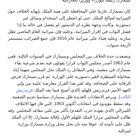
كان بسمارك عازما على المحافظة على هيبة الملك بإنهائه الخلاف حول
الميزانية لصالح الملك, حتى لو اضطر إلى استخدام وسائل غير
دستورية. وكانت وجهة نظره ان الدستور لم يفصل في حالة ما إذا
فشل النواب في إقرار الميزانية، وعليه فإن ميزانية العام الماضي تظل
سارية. وعليه فبناء على ميزانية عام 1816 فإن جمع الضرائب سيستمر
لأربعة سنوات.
وتصعدت حدة الخلاف بين المجلس وبسمارك في السنوات التالية. ففي
عام 1863 أصدر مجلس النواب قرارا يقولون فيه بعدم شرعية بقاء
بسمارك في منصبه, وفي المقابل رد الملك بحل المجلس متهما إياه
بمحاولة السيطرة الغير دستورية على الوزارة. ثم قرر بسمارك فرض
الرقابة على الصحافة, وقد لقي هذا القرار معارضة علنية من ولي
العهد الأمير فريدريش ڤلهلم (الذي أصبح فيما بعد الملك
فريدريش
الثالث
). وبرغم الانتقادات العديدة ظل بسمارك سياسيا عديم الشعبية.
وقد سقط مؤيدوه في انتخابات أكتوبر 1863, التي فاز فيها الائتلاف
الليبرالي (الذي يقوده حزب التقدم) بأكثر من ثلثي مقاعد المجلس. وقد
طالب المجلس مرارا الملك ڤلهلم الأول بإقالة بسمارك، إلا ان الملك
ظل على تأييده له, خوفا منه بان يحل محل وزارة بسمارك وزارة
ليبرالية.