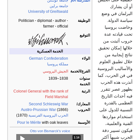
المدرسة الأم
جامعة گوتنگن
جامعة برلين
أو أن يشارك
University of Greifswald
البرلمان في وضع
سياسة الدولة.
الوظيفة
author
diplomat
Politician
farmer
official
وخاضت بروسيا
تحت قيادته عدة
التوقيع
حروب أثبتت من
خلالها إمكان تحقيق
الخدمة العسكرية
نتائج إيجابية من
الولاء
German Confederation
خلال تطبيق العلوم
مملكة پروسيا
والأساليب البروسية
الفرع/الخدمة
الجيش الپروسي
في فن الحرب، كما
سنوات
1838–1839
أنذرت هذه الحرب
الخدمة
بظهور عصر تتقرر
الرتبة
Colonel General with the rank of
فيه أحداث التاريخ
Field Marshal
العظمى بالقدرة
المعارك/
Second Schleswig War
النسبية للدول على
الحروب
(1866)
Austro-Prussian War
الحرب الپروسية الفرنسية
(1870)
استخدام مواردها
الأوسمة
with oak leaves
Pour le Mérite
الفنية والعلمية،
فيكون تسيير دفة
Otto von Bismarck's voice
الحرب شبيهاً أكثر
1:14
المدة: دقائق و 14 ثواني.