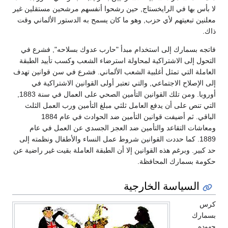
لا بأس بها في الرايخستاج, حين رشحوا أنفسهم مرشحين مستقلين غير
معلنين تبعيتهم لأي حزب, وهو ما كان يسمح به الدستور الألماني وقت
ذاك.
فاتجه بسمارك إلى استخدام مبدأ "حارب عدوك بسلاحه", فشرع في
التحول إلى الاشتراكية لمحاولة استرضاء الشعب وكسب تأييد الطبقة
العاملة التي تمثل أغلبية الشعب الألماني. فشرع في سن قوانين تهدف
إلى الإصلاح الاجتماعي, والتي تعتبر أولى القوانين الاشتراكية في
أوروبا. ومن تلك القوانين التأمين الصحي على العمال في سنة 1883,
التي تنص على أن يدفع العامل ثلثي مبلغ التأمين ورب العمل الثلث
الباقي. ثم أضيفت قوانين التأمين ضد الحوادث في عام 1884
ومعاشات التقاعد والتأمين ضد العجز الجسدي عن العمل في عام
1889. كما حددت القوانين شروط عمل النساء والأطفال ونظمته إلى
حد كبير. وبرغم هذه القوانين إلا أن الطبقة العاملة بقيت غير راضية عن
حكومة بسمارك المحافظة.
السياسة الخارجية
كرس
بسمارك
جهوده