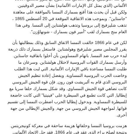
الألماني (الذي يمثل كل الإمارات الألمانية) بشأن مصير الدوقيتين.
ولكن قبل أن يحدث هذا أقنع بسمارك النمسا بالموافقة على معاهدة
"جاستاين". وبموجب هذه الاتفاقية الموقعة في 20 أغسطس 1865 ،
تذهب شليزفيج إلى بروسيا وتذهب هولشتاين إلى النمسا. وفي هذا
العام منح بسمارك لقب "أمير فون بسمارك - شونهاوْزن".
لكن في عام 1866 خالفت النمسا الاتفاق السابق وذلك بمطالبتها بأن
يقرر المجلس مصير شليزفيج وهولشتاين. فاستغل بسمارك ذلك ذريعة
لبدء حرب ضد النمسا, باتهام النمساويين بأن أخلوا باتفاقية جاستاين.
وأرسل بسمارك القوات البروسية لاحتلال هولشتاين. وسرعان ما
طلبت النمسا مساعدة باقي الإمارات الألمانية, التي لبت هذا الطلب
وخاضت الحرب البروسية النمساوية. وبفضل إعادة تنظيم الجيش
البروسي الذي قام به ألبريشت فون رون, فإن قوة الجيش البروسي
كانت تضاهي قوة الجيش النمساوي. وقد شكل بسمارك حلفا سريا مع
إيطاليا, التي كانت تطمع في السيطرة على "فينيتيا" التي كانت خاضعة
للسيطرة النمساوية. وبدخول إيطاليا الحرب اضطرت النمسا إلى تقسيم
قواتها, لمواجهة الجيش البروسي من جهة, والجيش الإيطالي من جهة
أخرى.
هزمت بروسيا النمسا وحلفائها هزيمة ساحقة في معركة كونيجريتس.
ونتيجة لصلح براج الذي عقد في عام 1866, فقد حل الاتحاد الألماني,