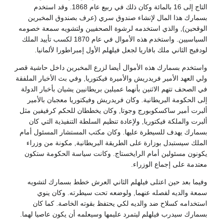
التاج إلى 16 بالمائة وكان ذلك في ربيع عام 1868. وقد استخدم
بسمارك هذا المال لإنشاء صندوق سري (عرف بصندوق المخبرين
الوقحين), والذي استخدمه لرشوة الصحفيين ولتشويه سمعة خصومه
السياسيين. واستخدم هذه الأموال في عام 1870 لكسب تأييد الملك
لودفيج الثاني ملك بافاريا لجعل فيلهلم الأول إمبراطورا لألمانيا.
واستخدم بسمارك هذه الأموال أيضا لزرع المخبرين داخل حاشية قصر
ولي العهد الأمير فريدريش والأميرة فيكتوريا, وفي بث الأخبار الملفقة
في الصحف تتهم الاثنين بأنهما عميلين بريطانيين يشيان بأخبار الدولة
إلى الحكومة البريطانية. وكان فريدريش وفيكتوريا معجبان بالأمير
ألبرت أمير ساكسكوبورج وجوتا, وكان يخططان للحكم كرفيفين مثل
ألبرت والملكة فيكتوريا, ولإعادة تنظيم السلطة التنفيذية التي كان
بسمارك يهدف للسيطرة عليها. وكان مكتب المستشار المسئول أمام
الملك سيستبدل بوزارة على الطريقة البريطانية, مكونة من وزراء
يكونون مسئولين أمام الرايخستاج. وكانت سياسة الحكومة ستكون
معتدمة على إجماع الوزراء.
وفيما بعد حين اعتلى فيلهلم الثاني العرش خطط بسمارك لتشويه
سمعة والديه لفصله عنهما, ولوضعه تحت سيطرته. وكان ينوي
استخدامه كسلاح ضد والديه لكي يحتفظ بقوته الخاصة. كما كان
بسمارك سيدرب فيلهلم ليتمرد عليمها وسيعلمه أن يكون عاصيا لهما.