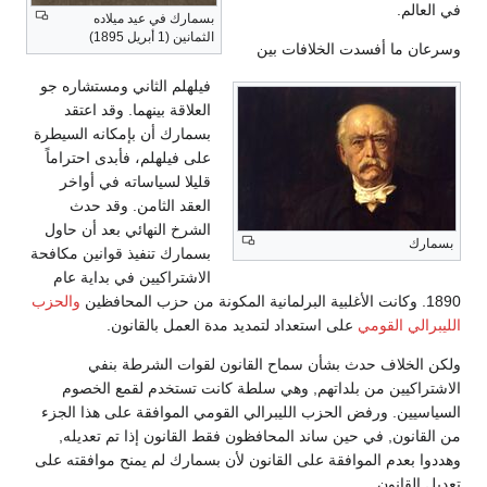
في العالم.
بسمارك في عيد ميلاده
الثمانين (1 أبريل 1895)
وسرعان ما أفسدت الخلافات بين
فيلهلم الثاني ومستشاره جو
العلاقة بينهما. وقد اعتقد
بسمارك أن بإمكانه السيطرة
على فيلهلم، فأبدى احتراماً
قليلا لسياساته في أواخر
العقد الثامن. وقد حدث
الشرخ النهائي بعد أن حاول
بسمارك
بسمارك تنفيذ قوانين مكافحة
الاشتراكيين في بداية عام
1890. وكانت الأغلبية البرلمانية المكونة من حزب المحافظين
والحزب
الليبرالي القومي
على استعداد لتمديد مدة العمل بالقانون.
ولكن الخلاف حدث بشأن سماح القانون لقوات الشرطة بنفي
الاشتراكيين من بلداتهم, وهي سلطة كانت تستخدم لقمع الخصوم
السياسيين. ورفض الحزب الليبرالي القومي الموافقة على هذا الجزء
من القانون, في حين ساند المحافظون فقط القانون إذا تم تعديله,
وهددوا بعدم الموافقة على القانون لأن بسمارك لم يمنح موافقته على
تعديل القانون.