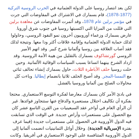
لكن بعد انتصار روسيا على الدولة العثمانية في
الحرب الروسية التركية
(1877-1878)
، قام بسمارك في الاشتراك في المفاوضات التي جرت
في
مؤتمر برلين عام 1878
، وقد أثمرت المفاوضات عن
معاهدة برلين
التي قللت من المزايا التي اكتسبتها روسيا في جنوب شرق أوروبا.
عارض بسمارك وزعماء أوروبيون آخرون نمو النفوذ الروسي، وحاولوا
لذلك حماية الدولة العثمانية وإقامة علاقات أكثر ودا معها. ونتيجة لذلك
فقد أصاب العلاقة بين روسيا وألمانيا شرخ كبير. وقد اتهم الأمير
الروسي
گورتشاكوف
بسمارك بالتقليل من هيبة الأمة الروسية. وقد
ازداد الشرخ بينهما اتساعا بسبب السياسات الوقائية الألمانية. وحين
حلت روسيا
حلف الأباطرة الثلاث
، حاول بسمارك إنشاء تحالف ثنائي
مع
النمسا-المجر
. وقد أصبح الحلف ثلاثيا بانضمام
إيطاليا
. وباءت كل
محاولات الصلح بين ألمانيا وروسيا بالفشل.
في بادئ الأمر كان بسمارك معارضا لفكرة التوسع الاستعماري, محتجا
بفكرة أن تكاليف احتلال مستعمرة والدفاع عنها ستتجاوز فوائدها. غير
أن الرأي العام في أواخر عقد السبعينيات من القرن التاسع عشر كان
مع الحصول على مستعمرات وأراض جديدة. في الوقت الذي تسابقت
فيه الدول الأوروبية في الحصول على مستعمرات جديدة (فيما عرف
بفترة
الإمبريالية الجديدة
). وخلال أوائل الثمانينيات انضمت ألمانيا إلى
الدول الأوروبية المتنافسة على الوجود الاستعماري في أفريقيا. وكانت