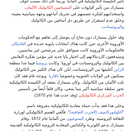
تأثير الكنيسة الكاثوليكية في ألمانيا. وربما كان ذلك بسبب خوف
بسمارك من تأثير الپاپوات على
المسيحيين الكاثوليك الألمان
،
واستخدامهم لفكرة عصمتهم في تحريك أتباعهم وجهة سياسية معينة،
وخلق عدم استقرار عن طريق دق أسافين بين الكاثوليك
والپروتستانت
.
وقد حاول بسمارك دون نجاح أن يتوصل إلى تفاهم مع الحكومات
الأوروپية الأخرى حين كانت هناك انتخابات پاپوية جديدة في
الڤاتيكان
.
فالحكومات الأوروپية كانت ستوافق على مرشحين غير مناسبين،
وسيدفعون كاردينالاتهم إلى اختيار پاپا جديد غير مؤمن بفكرة التعايش
بين الكاثوليك والپروتستانت في أوروپا. وكانت
پروسيا
فيما عدا منطقة
الراين
أغلبيتها من الپروتستانت، لكن كان هناك الكثير من الكاثوليك
يسكنون في الولايات الجنوبية وخصوصا
باڤاريا
. وبوجه عام فقد كان
ثلث الألمان من الكاثوليك. وكان بسمارك يعتقد أن الكنيسة الكاثوليكية
تحوز سلطة سياسية أكبر مما ينبغي، وكان قلقاً أيضاً من تأسيس
الحزب المركزي الكاثوليكي
(وقد حدث هذا عام 1870).
وعلى هذا فقد بدأت حملة معادية للكاثوليكية معروفة باسم
"
الكولتوركامپف (الحرب الثقافية)
". فألغي القسم الكاثوليكي لوزارة
الثقافة الپروسية. وطرد
اليسوعيون
من ألمانيا عام 1872. وقام
بسمارك بدعم اللوثرية والكنائس المعادية للرومية الكاثوليكية القديمة.