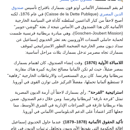
لم يقم المستشار الألماني أوتو فون بسمارك باقتراح تأسيس
صندوق
الدين المصري
(Caisse de la Dette Publique) في عام 1876، لكنه
أصبح لاحقاً من كبار الداعمين لسلطته كأداة في السياسة الخارجية
الألمانية. ​كان هذا الصندوق في الأساس نتيجة لـ بعثة "گوشن-جوبير"
(Goschen-Joubert Mission)، وهي مبادرة بريطانية فرنسية صُممت
لحماية حاملي السندات الأوروبيين بعد تعثر الخديوي إسماعيل عن
سداد ديون مصر الخارجية الضخمة. ​التطور الاستراتيجي لموقف
بسمارك تجاه مصر ​مر تدخل بسمارك بثلاث مراحل أساسية:
​اللامبالاة الأولية (1876)
: وقت إنشاء الصندوق، كان اهتمام بسمارك
بمصر ضئيلاً، حيث لم تكن لألمانيا مصالح تجارية كبيرة هناك مقارنة
ببريطانيا وفرنسا. كان يرى المستعمرات والارتباطات الخارجية "رفاهية"
لا تستطيع ألمانيا تحملها، مفضلاً التركيز على توازن القوى في أوروبا.
​استراتيجية "القرحة"
: رأى بسمارك لاحقاً أن أزمة الديون المصرية
تمثل "قرحة نازفة" لبريطانيا وفرنسا. ومن خلال دعم الصندوق، ضمن
بقاء بريطانيا غارقة في الصراعات الإدارية في الشرق الأوسط، مما
جعلها أكثر اعتماداً على الدعم الدبلوماسي الألماني في أوروبا.
​تأكيد الحقوق الألمانية (1878–1879)
: عندما حاول الخديوي إسماعيل
إقالة الحكومة التي يقودها الأوروبيون وتجاهل ترتيبات الديون في عام