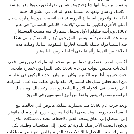
وضمت بروسيا إليها شليزفيج وهولشتاين وفرانكفورت وهانوفر وهيسه
- كاسل وناساوْ, وتعهدت النمسا بعدم التدخل في الشئو الداخلية
الألمانية. ولتعزيز السيطرة البروسية, فقد انضمت بروسيا إمارت شمال
ألمانيا الأخرى لتكوين ما سمي "بالاتحاد الألماني الشمالي" في عام
1867, وترأسه فيلهلم الأول وشغل بسمارك فيه منصب المستشار.
ومنذ هذه النقطة بدأ ما يسميه المؤرخون "بؤس النمسا", والتي شكلت
فيه النمسا دولة ضئيلة بالنسبة لجارتها المتفوقة ألمانيا, وظلت هذه
العلاقة بين النمسا وألمانيا حتى أثناء الحربين العالميتين.
أكسب النصر العسكري دعما سياسيا ضخما لبسمارك في بروسيا. ففي
انتخابات مجلس النواب في عام 1866 تكبد الليبراليون خسارة فادحة,
حيث خسروا أغلبيتهم الكبيرة. وكان البرلمان الجديد المكون في أغلبيته
من المحافظين يمثل ظلا لبسمارك, فقد وافق بطلب منه على الميزانية
التي رفضت في الأعوام الأربع السابقة, ونفذت رغم ذلك. ومنذ ذلك
الوقت وبسمارك يعتبر واحدا من أبرز السياسيين في التاريخ.
وبعد حرب عام 1866 ضم بسمارك مملكة هانوفر التي تحالفت مع
النمسا ضد بروسيا. وقد سعى الملك المعزول جورج الرابع ملك هانوفر
إلى التوصل إلى اتفاق يمنحه الحق بالاحتفاظ بنصف ممتلكات التاج,
ويكون النصف الآخر ملك للدولة ثم يتحول إلى مكتسبات وطنية. لكن
بسمارك اتهمه بالتخطيط للانقلاب ضد الدولة وقلص نصيبه من ممتلكات