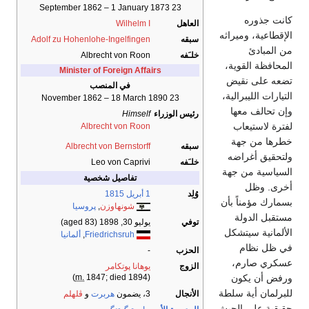
23 September 1862 – 1 January 1873
كانت جذوره
العاهل
Wilhelm I
الإقطاعية، وميراثه
سبقه
Adolf zu Hohenlohe-Ingelfingen
من المبادئ
خلـَفه
Albrecht von Roon
المحافظة القوية،
Minister of Foreign Affairs
تضعه على نقيض
في المنصب
التيارات الليبرالية،
23 November 1862 – 18 March 1890
وإن تحالف معها
رئيس الوزراء
Himself
لفترة لاستيعاب
Albrecht von Roon
خطرها من جهة
سبقه
Albrecht von Bernstorff
ولتحقيق أغراضه
خلـَفه
Leo von Caprivi
السياسية من جهة
تفاصيل شخصية
أخرى. وظل
وُلِد
1 أبريل
1815
بسمارك مؤمناً بأن
شونهاوزن
,
پروسيا
مستقبل الدولة
توفي
يوليو 30, 1898
(aged 83)
الألمانية سيتشكل
Friedrichsruh
,
ألمانيا
في ظل نظام
الحزب
-
عسكري صارم،
الزوج
يوهانا پوتكامر
ورفض أن يكون
m.
1847; died 1894)
(
للبرلمان أية سلطة
الأنجال
3، يضمون
هربرت
و
ڤلهلم
حقيقية على الجيش