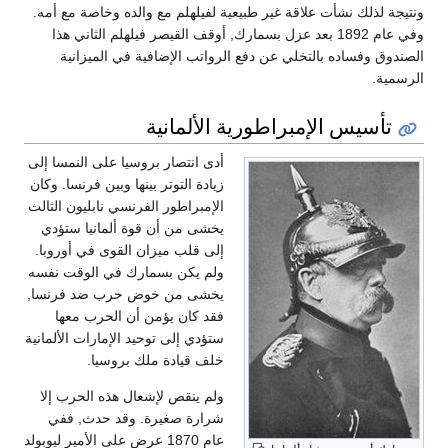
ونتيجة لذلك نشأت علاقة غير طبيعية لفيلهلم مع والده وخاصة مع أمه.
وفي عام 1892 بعد عزل بسمارك, أوقف القيصر فيلهلم الثاني هذا
الصندوق وفساده بالتخلي عن دفع الرواتب الإضافية في الميزانية
الرسمية.
تأسيس الإمبراطورية الألمانية
أدى انتصار بروسيا على النمسا إلى
زيادة التوتر بينها وبين فرنسا. وكان
الإمبراطور الفرنسي نابليون الثالث
يخشى من أن قوة ألمانيا ستؤدي
إلى قلب ميزان القوى في أوروبا.
ولم يكن بسمارك في الوقت نفسه
يخشى من خوض حرب ضد فرنسا,
فقد كان يؤمن أن الحرب معها
ستؤدي إلى توحيد الإمارات الألمانية
خلف قيادة ملك بروسيا.
ولم ينقص لإشعال هذه الحرب إلا
شرارة صغيرة. وقد حدث, ففي
عام 1870 عرض على الأمير ليوبولد