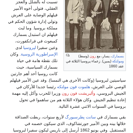
تسببت له بالشلل والعجز
العقلي، فتولى أخوه الأمير
فيلهلم الوصاية على العرش
وتولي إدارة شؤون الحكم في
مملكة بروسيا. وما لبث
فيلهلم ان استبدل بسمارك
كمبعوث في فرانكفورت،
وعين سفيرا
لپروسيا
لدى
الإمبراطورية الروسية
. وكان
بسمارك
، يسار، مع
رون
(وسط)
تلك نقطة هامة في حياة
ومولتكه
(يمين). زعماء پروسيا الثلاثة في
عقد 1860
بسمارك السياسية، حيث
كانت روسيا أحد أهم جارتين
سياسيتين لبروسيا (وكانت الأخرى هي النمسا). وقد عين الأمير فيلهلم
الوصي على العرش،
هلموت فون مولتكه
رئيسا جديدا للأركان في
الجيش البروسي،
وألبريشت فون رون
وزيرا للحرب وأكل إليه مهمة
إعادة تنظيم الجيش. وكان هؤلاء الثلاثة هم من ساهموا في تحول
بروسيا في السنوات الاثني عشرة التالية.
بقي بسمارك في
سانت پطرسبورگ
لأربع سنوات، ربطت الصداقة
خلالها بينه وبين الأمير جورتشاكوف، الذي سيكون خصمه في
المستقبل. وفي يونيو 1862 أرسل إلى باريس ليكون سفيرا لبروسيا