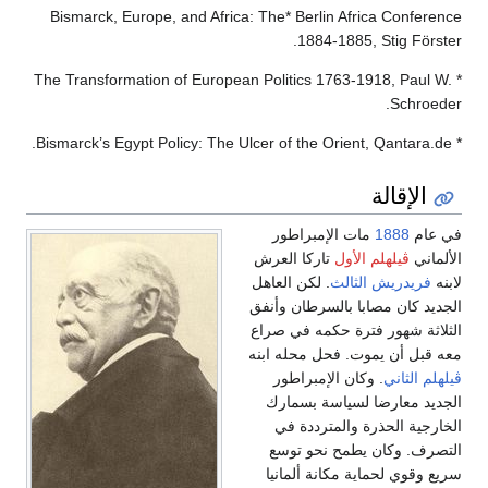
​Bismarck, Europe, and Africa: The* Berlin Africa Conference
1884-1885, Stig Förster.
​* The Transformation of European Politics 1763-1918, Paul W.
Schroeder.
​* Bismarck’s Egypt Policy: The Ulcer of the Orient, Qantara.de.
الإقالة
في عام
1888
مات الإمبراطور
الألماني
ڤيلهلم الأول
تاركا العرش
لابنه
فريدريش الثالث
. لكن العاهل
الجديد كان مصابا بالسرطان وأنفق
الثلاثة شهور فترة حكمه في صراع
معه قبل أن يموت. فحل محله ابنه
ڤيلهلم الثاني
. وكان الإمبراطور
الجديد معارضا لسياسة بسمارك
الخارجية الحذرة والمترددة في
التصرف. وكان يطمح نحو توسع
سريع وقوي لحماية مكانة ألمانيا