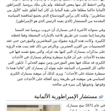
والتي احتفظ كل منها ببعض السلطة. ولم يكن ملك بروسيا, كإمبراطور
لألمانيا حاكما مطلقا على بقية ألمانيا بل كان كما أطلق عليه "الأول بين
متناظرين". ولكنه كان يرأس البوندستاج الذي يجتمع لمناقشة السياسة
المقدمة من المستشار (الذي يعينه الرئيس الذي هو الإمبراطور).
وفي سنواته الأخيرة ادعى بسمارك أن حروب بروسيا ضد النمسا
وفرنسا إنما نشبت عن طريق تلاعبه بالإمارات المحيطة وفقا لخطته
الكبيرة. وكانت هذه الرؤية مقبولة بين المعاصرين والمؤرخين حتى عقد
الخمسينيات من القرن العشرين. وبالرغم من ذلك فقد بنيت هذه الرؤية
على مذكرات بسمارك التي كتبها بعد عزله, والتي يضع نفسه فيها في
مقدمة الأحداث. غير أن فكرة سيطرة وتحكم بسمارك في الأحداث
الكبرى قد شكك فيها بعض المؤرخين ومن بينهم الجدلي أ. تايلور, التي
خالف كل التفسيرات السابقة عليه بقوله أن بسمارك كان "قائدا هشا ذا
سيطرة ضئيلة على الأحداث". ويرى كذلك أن موهبة بسمارك الكبرى
كسياسي هي موهبته في طريقة ردود أفعاله على الأحداث حين
وقوعها, وتحويلها إلى ميزة في صالحه.
مستشار الإمبراطورية الألمانية
في عام 1871 منح بسمارك
لقب "أمير فون بسمارك".