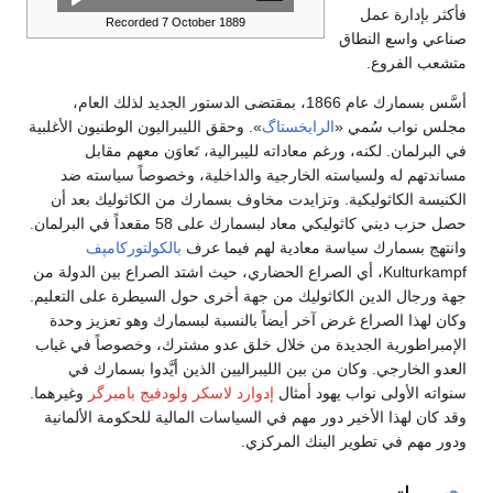
فأكثر بإدارة عمل
Recorded 7 October 1889
صناعي واسع النطاق
متشعب الفروع.
أسَّس بسمارك عام 1866، بمقتضى الدستور الجديد لذلك العام،
مجلس نواب سُمي «
الرايخستاگ
». وحقق الليبراليون الوطنيون الأغلبية
في البرلمان. لكنه، ورغم معاداته لليبرالية، تَعاوَن معهم مقابل
مساندتهم له ولسياسته الخارجية والداخلية، وخصوصاً سياسته ضد
الكنيسة الكاثوليكية. وتزايدت مخاوف بسمارك من الكاثوليك بعد أن
حصل حزب ديني كاثوليكي معاد لبسمارك على 58 مقعداً في البرلمان.
وانتهج بسمارك سياسة معادية لهم فيما عرف
بالكولتوركامپف
Kulturkampf، أي الصراع الحضاري، حيث اشتد الصراع بين الدولة من
جهة ورجال الدين الكاثوليك من جهة أخرى حول السيطرة على التعليم.
وكان لهذا الصراع غرض آخر أيضاً بالنسبة لبسمارك وهو تعزيز وحدة
الإمبراطورية الجديدة من خلال خلق عدو مشترك، وخصوصاً في غياب
العدو الخارجي. وكان من بين الليبراليين الذين أيَّدوا بسمارك في
سنواته الأولى نواب يهود أمثال
إدوارد لاسكر
ولودفيج بامبرگر
وغيرهما.
وقد كان لهذا الأخير دور مهم في السياسات المالية للحكومة الألمانية
ودور مهم في تطوير البنك المركزي.