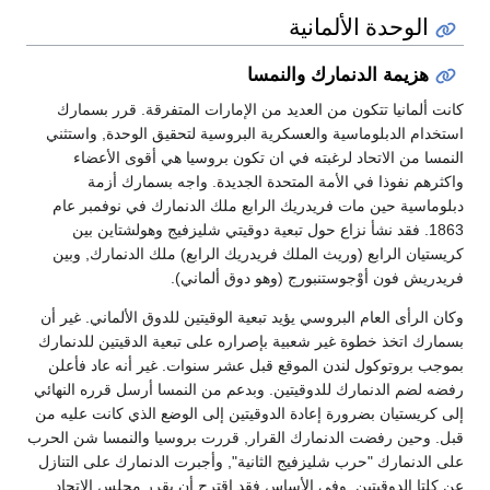
الوحدة الألمانية
هزيمة الدنمارك والنمسا
كانت ألمانيا تتكون من العديد من الإمارات المتفرقة. قرر بسمارك
استخدام الدبلوماسية والعسكرية البروسية لتحقيق الوحدة, واستثني
النمسا من الاتحاد لرغبته في ان تكون بروسيا هي أقوى الأعضاء
واكثرهم نفوذا في الأمة المتحدة الجديدة. واجه بسمارك أزمة
دبلوماسية حين مات فريدريك الرابع ملك الدنمارك في نوفمبر عام
1863. فقد نشأ نزاع حول تبعية دوقيتي شليزفيج وهولشتاين بين
كريستيان الرابع (وريث الملك فريدريك الرابع) ملك الدنمارك, وبين
فريدريش فون أوْجوستنبورج (وهو دوق ألماني).
وكان الرأى العام البروسي يؤيد تبعية الوقيتين للدوق الألماني. غير أن
بسمارك اتخذ خطوة غير شعبية بإصراره على تبعية الدقيتين للدنمارك
بموجب بروتوكول لندن الموقع قبل عشر سنوات. غير أنه عاد فأعلن
رفضه لضم الدنمارك للدوقيتين. وبدعم من النمسا أرسل قرره النهائي
إلى كريستيان بضرورة إعادة الدوقيتين إلى الوضع الذي كانت عليه من
قبل. وحين رفضت الدنمارك القرار, قررت بروسيا والنمسا شن الحرب
على الدنمارك "حرب شليزفيج الثانية", وأجبرت الدنمارك على التنازل
عن كلتا الدوقيتين. وفي الأساس فقد اقترح أن يقرر مجلس الاتحاد