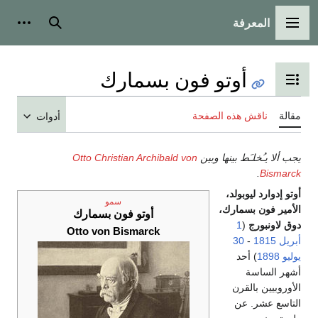
المعرفة
القائمة الرئيسية
بحث
أدوات
أوتو فون بسمارك
تبديل عرض جدول المحتويات
مقالة
ناقش هذه الصفحة
أدوات
يجب ألا يـُخلـَط بينها وبين
Otto Christian Archibald von
.
Bismarck
أوتو إدوارد ليوبولد،
سمو
الأمير فون بسمارك،
أوتو فون بسمارك
دوق لاونبورج
(
1
Otto von Bismarck
أبريل
1815
-
30
يوليو
1898
) أحد
أشهر الساسة
الأوروبيين بالقرن
التاسع عشر. عن