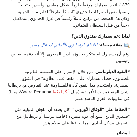
1879، اتخذ بسمارك موقفاً حازماً بشكل مفاجئ. وأصدر احتجاجاً
رسمياً معتبراً تصرفات الخديوي "انتهاكاً صارخاً" للالتزامات الدولية.
وكان هذا الضغط من برلين عاملاً رئيسياً في عزل الخديوي إسماعيل
لاحقاً من قبل السلطان العثماني.
لماذا دعم بسمارك صندوق الدين؟
مقالة مفصلة
:
الاتفاق الإنجليزي الألماني لاحتلال مصر
​رغم أن بسمارك لم يبتكر صندوق الدين المصري، إلا أنه دعمه لسببين
رئيسيين:
​*
النفوذ الدبلوماسي
: من خلال الإصرار على السلطة القانونية
للصندوق، حصل بسمارك على "مقعد على الطاولة" في الشؤون
المصرية. واستخدم هذا النفوذ كأداة للمساومة عند التفاوض مع بريطانيا
بشأن المستعمرات الأفريقية (مثل
أنگرا پكينا
Angra Pequena/ناميبيا)
في ثمانينيات القرن التاسع عشر.
​*
الحفاظ على "الوفاق الأوروبي"
: كان يعتقد أن اللجان الدولية مثل
"صندوق الدين" تمنع أي قوة منفردة (خاصة فرنسا أو بريطانيا) من
التصرف بشكل أحادي، مما يحافظ على سلام هش.
​المصادر