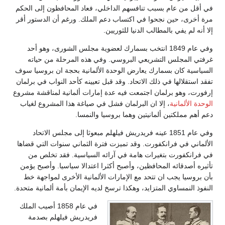
في أقل من عام بسبب تنافسهم الداخلي، فعاد المحافظون إلى الحكم
مرة أخرى، حين نجحوا في اكتساب دعم الملك. ورغم أن الدستور أقر
إلا أنه لم يفي بالمطالب الدنيا للثوريين.
وفي عام 1849 انتخب بسمارك لعضوية مجلس الشورى، وهو أحد
غرفتي المجلس التشريعي البروسي. وفي هذه المرحلة من حياته
السياسية كان بسمارك يعارض الوحدة الألمانية بحجة ان بروسيا سوف
تفقد استقلالها في ذلك الاتحاد. وقد قبل تعيينه كأحد النواب في برلمان
إرفورت، وهو برلمان اجتمعت فيه عدة إمارات ألمانية لمناقشة مشروع
الوحدة الألمانية
، إلا ان البرلمان فشل في صياغة هذا المشروع لغياب
دعم أهم مملكتين ألمانيتين وهما بروسيا والنمسا.
وفي عام 1851 عينه فريدريش فيلهلم مبعوثا إلى مجلس الاتحاد
الألماني في فرانكفورت. وقد تميزت فترة الثماني سنوات التي قضاها
في فرانكفورت بتغيرات هامة في آرائه السياسية. فقد تخلص من
تأثيره أصدقائه المحافظين، وأصبح أكثرا اعتدالا سياسيا. وأصبح يؤمن
بأن بروسيا يجب ان تتحد مع الإمارات الألمانية الأخرى لمواجهة خط
النفوذ النمساوي المتزايد، وهكذا ترسخ لديه الإيمان بأمة ألمانية متحدة.
في عام 1858 أصيب الملك
فريدريش فيلهلم بصدمة