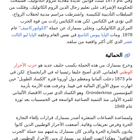
وفي عام 1873 سُنت قوانين عديدة معادية للروم الكاثوليك، فسمحت
للحكومة الإشراف على تعليم رجال الدين الروم الكاثوليك، وقللت من
السلطات التأديبية للكنيسة. واشترطت مراسم مدنية لحفلات الزواج،
التي تؤدى في الكنائس. لكن هذه الكنائس زادت من قوة الحزب
المركزي الكاثوليكي، وتخلى بسمارك عن حملة "
الكولتوركامپف
" عام
1878. ومات
الپاپا پيوس التاسع
في نفس العام وخلفه
الپاپا ليو الثالث
عشر
الذي كان أكثر واقعية من سلفه.
الحمائية
وخرج بسمارك من هذه الحملة بكسب حليف جديد هو
حزب الأحرار
الوطني
العلماني, الذي أصبح حليفا رئيسيا له في الرايخستاج. لكن في
عام 1873 دخلت ألمانيا ومعظم دول أوروبا فترة "الكساد الطويل" حين
انهارت سوق الأوراق المالية في فيينا, وعرفت هذه الأزمة بأزمة
المؤسسين Gründerkrise. وهو الكساد الذي ضرب الاقتصاد الألماني
للمرة الأولى منذ التنمية الصناعية الواسعة في الخمسينات بعد ثورة
عام 1848.
ولمساعدة الصناعات المتعثرة أصدر بسمارك قرارات بإلغاء التجارة
الحرة وفرض تعريفات وقائية, أضعفت الأحرار الوطنيين الذين كانوا
ينادون بالتجارة الحرة والذين كان بسمارك يدعمهم منذ حملة "الحرب
الثقافية". وهكذا انتهت الصلة بين بسمارك وبين الأحرار الوطنيين في