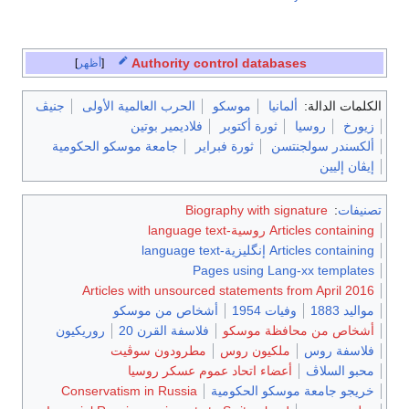
Authority control databases
أظهر
الكلمات الدالة:
ألمانيا
موسكو
الحرب العالمية الأولى
جنيڤ
زيورخ
روسيا
ثورة أكتوبر
فلاديمير بوتين
ألكسندر سولجنتسن
ثورة فبراير
جامعة موسكو الحكومية
إيڤان إليين
تصنيفات
:
Biography with signature
Articles containing روسية-language text
Articles containing إنگليزية-language text
Pages using Lang-xx templates
Articles with unsourced statements from April 2016
مواليد 1883
وفيات 1954
أشخاص من موسكو
أشخاص من محافظة موسكو
فلاسفة القرن 20
روريكيون
فلاسفة روس
ملكيون روس
مطرودون سوڤيت
محبو السلاڤ
أعضاء اتحاد عموم عسكر روسيا
خريجو جامعة موسكو الحكومية
Conservatism in Russia