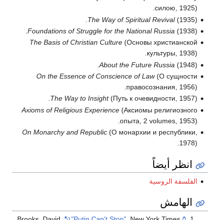
силою, 1925).
The Way of Spiritual Revival
(1935).
Foundations of Struggle for the National Russia
(1938).
The Basis of Christian Culture
(Основы христианской
культуры, 1938).
About the Future Russia
(1948).
On the Essence of Conscience of Law
(О сущности
правосознания, 1956).
The Way to Insight
(Путь к очевидности, 1957).
Axioms of Religious Experience
(Аксиомы религиозного
опыта, 2 volumes, 1953).
On Monarchy and Republic
(О монархии и республики,
1978).
انظر أيضاً
الفلسفة الروسية
الهامش
Brooks, David.
"Putin Can't Stop"
. New York Times.
^