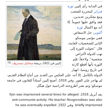
في البداية رأى إليين
ثورة
فبراير
كمحررة للشعب.
ومع مفكرين عديدين،
فقد وافق عليها عموماً. إلا
أنه مع اكتمال
ثورة
أكتوبر
، حل الامتعاض.
ففي مؤتمر موسكو
الثاني للشخصيات العامة،
قال: "تحولت الثورة إلى
نهب للدولة لأغراض
شخصية". ولاحقاً، قيّم
إليين في 1921، بريشة
ميخائيل نيستروڤ
الثورة بأنها أفظع كارثة
في تاريخ روسيا، انهيار
الدولة بالكامل. إلا أنه، على العكس من العديد من أتباع النظام القديم،
لم يهاجر على الفور. وفي 1918، أصبح إليين أستاذاً للقانون في جامعة
موسكو؛ وتم نشر أطروحته الدراسية حول هيگل.
بعد أبريل 1918، Ilyin was imprisoned several times for alleged
anti-communist activity. His teacher Novgorodtsev was also
briefly imprisoned. وفي 1922, he was eventually expelled