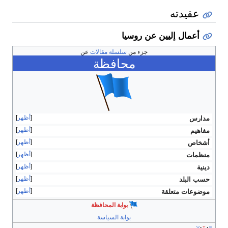
عقيدته
أعمال إليين عن روسيا
جزء من
سلسلة مقالات
عن
محافظة
أظهر
مدارس
أظهر
مفاهيم
أظهر
أشخاص
أظهر
منظمات
أظهر
دينية
أظهر
حسب البلد
أظهر
موضوعات متعلقة
بوابة المحافظة
بوابة السياسة
v
t
e