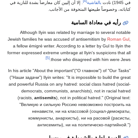
[4]
في 1945) نادت
بالفاشية
. إلا أن إليين كان معارضاً بشدة للنازية في
كتاباته، وخصوصاً طبيعتها المتخوفة من الأجانب.
رأيه في معاداة السامية
Although Ilyin was related by marriage to several notable
Jewish families he was accused of antisemitism by
Roman Gul
,
a fellow émigré writer. According to a letter by Gul to Ilyin the
former expressed extreme umbrage at Ilyin's suspicions that all
[5]
those who disagreed with him were Jews.
In his article "About the important"("О главном") of "Our Tasks"
("Наши задачи") Ilyin writes: "It is impossible to build the great
and powerful Russia on any hatred: social class hatred (social-
democrats, communists, anarchists), not in racial hatred
(racists,
antisemits
), not in political hatred." (Original text:
"Великую и сильную Россию невозможно построить на
ненависти, ни на классовой (социал-демократы,
коммунисты, анархисты), ни на расовой (расисты,
антисемиты), ни на политическо-партийной.")
الديمقراطية والشمولية في روسيا