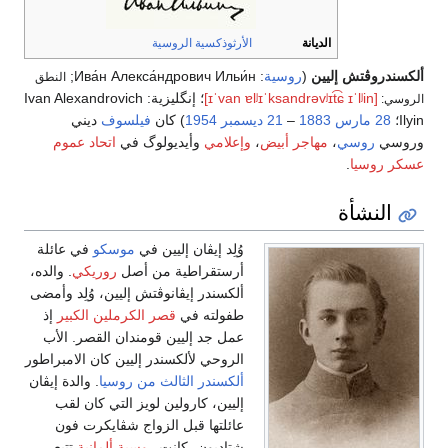
الديانة
الأرثوذكسية الروسية
ألكسندروڤتش إليين
(
روسية
:
Ива́н Алекса́ндрович Ильи́н
;
النطق
[ɪˈvan ɐlʲɪˈksandrəvʲɪt͡ɕ ɪˈlʲin]
؛ إنگليزية:
Ivan Alexandrovich
الروسي:
Ilyin
؛
28 مارس
1883
–
21 ديسمبر
1954
) كان
فيلسوف
ديني
وروسي
روسي
،
مهاجر أبيض
،
وإعلامي
وأيديولوگ في
اتحاد عموم
عسكر روسيا
.
النشأة
وُلِد إيڤان إليين في
موسكو
في عائلة
أرستقراطية من أصل
روريكي
. والده،
ألكسندر إيڤانوڤتش إليين، وُلِد وأمضى
طفولته في
قصر الكرملين الكبير
إذ
عمل جد إليين قومندان القصر. الأب
الروحي لألكسندر إليين كان الامبراطور
ألكسندر الثالث من روسيا
. والدة إيڤان
إليين، كارولين لويز التي كان لقب
عائلتها قبل الزواج شڤايكرت فون
شتاديون، كانت
روسية ألمانية
تتبع