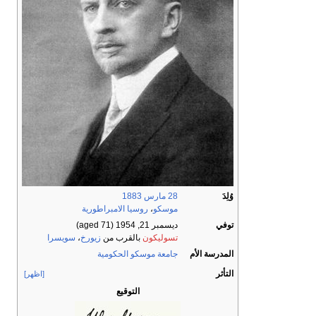
وُلِدَ
28 مارس
1883
موسكو
،
روسيا الامبراطورية
توفي
ديسمبر 21, 1954
(aged 71)
تسوليكون
بالقرب من
زيورخ
،
سويسرا
المدرسة الأم
جامعة موسكو الحكومية
التأثر
[اظهر]
التوقيع