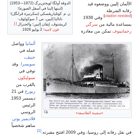
الدوقة أولگا لويختن‌برگ (1872—1953)
الألمان إليين ووضعوه قيد
(ابنتها إلينا في أسفل الصورة)؛
رقابة الشرطة.
ن. م. كوتلياريڤسكي (سكرتيرة ڤرانگل)؛
]
citation needed
[
وفي 1938
ناتاليا إليين، س. أ. سوكولوڤ-
بمساعدة مالية من
سرگي
كريشتوڤ، إيڤان إليين؛ والجنرال
أ.أ.
فون لامپه
؛ 2 يوليو 1926.
رحمانينوف
تمكن من مغادرة
ألمانيا
وواصل
عمله في
جنيڤ
،
سويسرا
. وقد
توفي في
تسوليكون
بالقرب من
زيورخ
في 21
ديسمبر 1953.
الرئيس
الروسي
«سفينة الفلاسفة»
ڤلاديمير پوتن
ساهم شخصياً
[1]
في نقل رفاته إلى روسيا، وفي 2009 افتتح مقبرته.