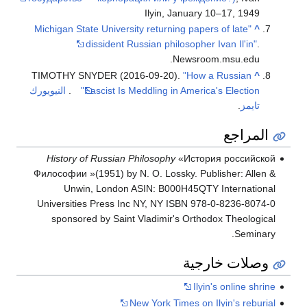
Ilyin, January 10–17, 1949
"Michigan State University returning papers of late
^
dissident Russian philosopher Ivan Il'in"
.
Newsroom.msu.edu.
TIMOTHY SNYDER (2016-09-20).
"How a Russian
^
Fascist Is Meddling in America's Election"
.
النيويورك
تايمز
.
المراجع
History of Russian Philosophy
«История российской
Философии »(1951) by N. O. Lossky. Publisher: Allen &
Unwin, London ASIN: B000H45QTY International
Universities Press Inc NY, NY ISBN 978-0-8236-8074-0
sponsored by Saint Vladimir's Orthodox Theological
Seminary.
وصلات خارجية
Ilyin's online shrine
New York Times on Ilyin's reburial