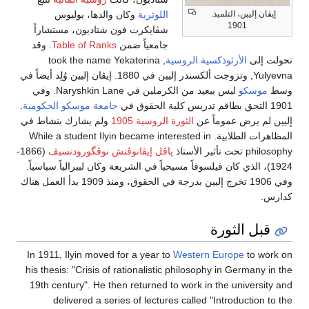
اللوثرية
وكان والدها، يوليوس
إيڤان إليين، التلميذ.
1901
شڤايكرت فون شتاديون، مستشاراً
جامعياً ضمن
Table of Ranks
. وقد
تحولت إلى
الأرثوذكسية الروسية
, took the name Yekaterina
Yulyevna, وتزوجت ألكسندر إليين في 1880. إيڤان إليين وُلِد أيضاً في
وسط
موسكو
ليس ببعيد من الكرملين في Naryshkin Lane. وفي
1901 التحق بطاقم تدريس كلية الحقوق في
جامعة موسكو الحكومية
.
إليين لم يرض عموماً عن
الثورة الروسية 1905
ولم يشارك بنشاط في
المظاهرات الطلابية. While a student Ilyin became interested in
philosophy تحت تأثير الأستاذ
پاڤل إيڤانوڤتش نوڤگورودتسيڤ
(1866-
1924)، الذي كان فيلسوفاً مسيحياً في الشريعة وكان ليبرالياً سياسياً.
وفي 1906 تخرج إليين بدرجة في الحقوق، ومنذ 1909 بدأ العمل هناك
كدارس.
قبل الثورة
In 1911, Ilyin moved for a year to
Western Europe
to work on
his thesis: "Crisis of rationalistic philosophy in Germany in the
19th century". He then returned to work in the university and
delivered a series of lectures called "Introduction to the