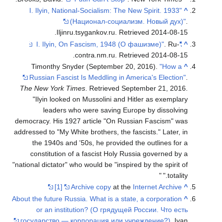
"I. Ilyin, National-Socialism: The New Spirit. 1933
^
(Национал-социализм. Новый дух)"
.
.
Iljinru.tsygankov.ru
. Retrieved
2014-08-15
. Ru-
"I. Ilyin, On Fascism, 1948 (О фашизме)"
^
.
contra.nm.ru
. Retrieved
2014-08-15
Timonthy Snyder (September 20, 2016).
"How a
^
Russian Fascist Is Meddling in America's Election"
.
The New York Times
. Retrieved
September 21,
2016
.
Ilyin looked on Mussolini and Hitler as exemplary
leaders who were saving Europe by dissolving
democracy. His 1927 article "On Russian Fascism" was
addressed to "My White brothers, the fascists." Later, in
the 1940s and '50s, he provided the outlines for a
constitution of a fascist Holy Russia governed by a
"national dictator" who would be "inspired by the spirit of
totality."
[1]
Archive copy
at the
Internet Archive
^
About the future Russia. What is a state, a corporation
^
or an institution? (О грядущей России. Что есть
государство — корпорация или учреждение?)
, Ivan