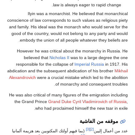
law is always eager to rapid change.
Ilyin was a monarchist. He believed that monarchical
conscience of law corresponds to such values as religious piety
and family. His ideal was the monarch who would serve for the
good of the country, would not belong to any party and would
embody the union of all people whatever they beliefs are.
However he was critical about the monarchy in Russia. He
believed that
Nicholas II
was to a large degree the one
responsible for the collapse of
Imperial Russia
in 1917. His
abdication and the subsequent abdication of his brother
Mikhail
Alexandrovich
were a crucial mistake which led to the abolition
of monarchy and consequent troubles.
He was also critical of many figures of the emigration including
the Grand Prince
Grand Duke Cyril Vladimirovich of Russia
,
who had proclaimed himself the new tsar in exile.
موقفه من الفاشية
[3]
[2]
عدد من أعمال إليين
(بما فيهم أولئك المكتوبين بعد هزيمة ألمانيا