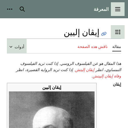
المعرفة
القائمة الرئيسية
بحث
أدوات
إيڤان إليين
تبديل عرض جدول المحتويات
مقالة
ناقش هذه الصفحة
أدوات
هذا المقال هو عن الفيلسوف الروسي. إذا كنت تريد الفيلسوف
النمساوي، انظر
إيڤان إليتش
. إذا كنت تريد الرواية القصيرة، انظر
وفاة إيڤان إلييتش
.
إيڤان
إيڤان إليين