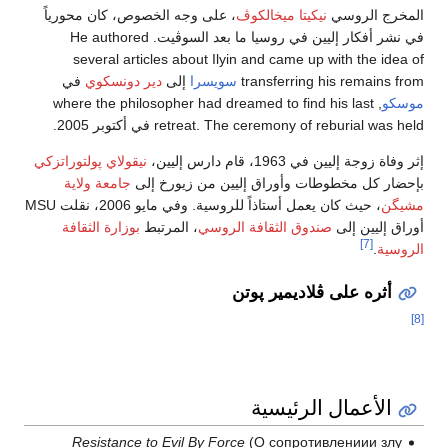
المخرج الروسي
نيكيتا ميخالكوڤ
، على وجه الخصوص، كان محورياً
في نشر أفكار إليين في روسيا ما بعد السوڤيت. He authored
several articles about Ilyin and came up with the idea of
transferring his remains from
سويسرا
إلى
دير دونسكوي
في
موسكو
, where the philosopher had dreamed to find his last
retreat. The ceremony of reburial was held في أكتوبر 2005.
إثر وفاة زوجة إليين في 1963، قام دارس إليين،
نيقولاي پولتوراتزكي
بإحضار كل مخطوطات وأوراق إليين من زيورخ إلى
جامعة ولاية
مشيگن
، حيث كان يعمل أستاذاً للروسية. وفي مايو 2006، نقلت MSU
أوراق إليين إلى
صندوق الثقافة الروسي
، المرتبط
بوزارة الثقافة
[7]
الروسية
.
أثره على ڤلاديمير پوتن
[8]
الأعمال الرئيسية
Resistance to Evil By Force
(О сопротивлениии злу