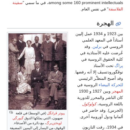
among some 160 prominent intellectuals، في ما سمي "
سفينة
الفلاسفة
" في نفس العام.
الهجرة
بين 1923 و 1934 عمل إليين
أستاذاً في المعهد العلمي
الروسي في
برلين
. وقد
عُرضت عليه الأستاذية في
كلية الحقوق الروسية في
پراگ
تحت الأستاذ
نوڤگورودتسيڤ إلا أنه رفضها.
وقد أصبح المنظـِّر الرئيسي
للحركة البيضاء
الروسية في
المهجر
وبين 1927 و 1930
كان الناشر والمحرر للدورية
باللغة الروسية،
كولوكول
(الجرس). وقد حاضر في
پيوتر ڤرانگل
(في الوسط) في قلعة
ألمانيا ودول أوروبية أخرى.
صهيون، التني يملكها الدوق
گيورگي
لويختن‌برگ
، مع دائرة من الأصدقاء.
في 1934، رفت النازيون
الوقوف من اليسار إلى اليمين: المضيفة