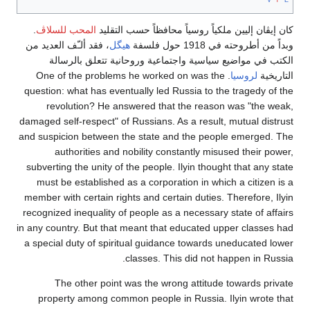
كان إيڤان إليين ملكياً روسياً محافظاً حسب التقليد
المحب للسلاڤ
.
وبداً من أطروحته في 1918 حول فلسفة
هيگل
، فقد ألـّف العديد من
الكتب في مواضيع سياسية واجتماعية وروحانية تتعلق بالرسالة
التاريخية
لروسيا
. One of the problems he worked on was the
question: what has eventually led Russia to the tragedy of the
revolution? He answered that the reason was "the weak,
damaged self-respect" of Russians. As a result, mutual distrust
and suspicion between the state and the people emerged. The
authorities and nobility constantly misused their power,
subverting the unity of the people. Ilyin thought that any state
must be established as a corporation in which a citizen is a
member with certain rights and certain duties. Therefore, Ilyin
recognized inequality of people as a necessary state of affairs
in any country. But that meant that educated upper classes had
a special duty of spiritual guidance towards uneducated lower
classes. This did not happen in Russia.
The other point was the wrong attitude towards private
property among common people in Russia. Ilyin wrote that