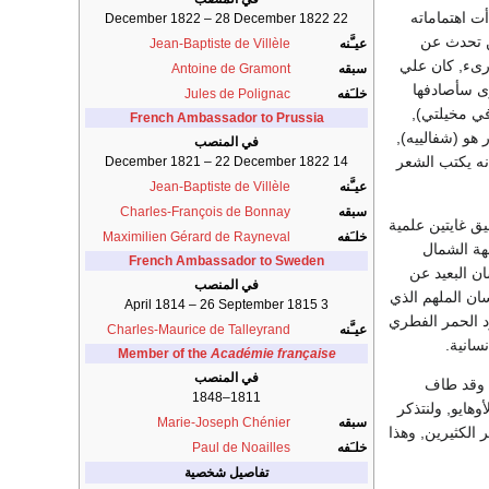
ت اهتماماته
22 December 1822 – 28 December 1822
 الباستيل حين تحدث عن
عيـَّنه
Jean-Baptiste de Villèle
ارىء, كان علي
سبقه
Antoine de Gramont
ى سأصادفها
خلـَفه
Jules de Polignac
 في مخيلتي),
French Ambassador to Prussia
هو (شفالييه),
في المنصب
محاولة هي أول ما كتب في الحقيقة, فقد أفاد في مقدمة مجموعة شعرية 1829م أنه يكتب الشعر
14 December 1821 – 22 December 1822
عيـَّنه
Jean-Baptiste de Villèle
سبقه
Charles-François de Bonnay
يق غايتين علمية
خلـَفه
Maximilien Gérard de Rayneval
هة الشمال
French Ambassador to Sweden
ن البعيد عن
في المنصب
ان الملهم الذي
3 April 1814 – 26 September 1815
ود الحمر الفطري
عيـَّنه
Charles-Maurice de Talleyrand
سانية.
Member of the
Académie française
في المنصب
ريكا 9 يوليو من ذات السنة وقد طاف
1811–1848
وهايو, ولنتذكر
سبقه
Marie-Joseph Chénier
الكثيرين, وهذا
خلـَفه
Paul de Noailles
تفاصيل شخصية