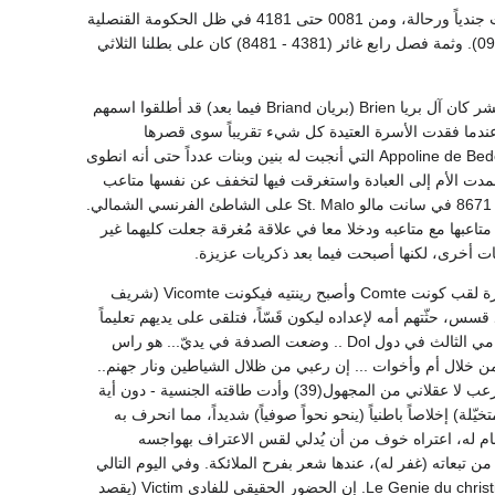
لقد كتاب إن حياتي والدراما تنقسم إلى ثلاثة فصول (أو مشاهد). من شبابي الباكر حتى سنة 0081 كنت جندياً ورحالة، ومن 0081 حتى 4181 في ظل الحكومة القنصلية
والإمبراطورية، كرّست حياتي للأدب والفكر، ومنذ عودة الملكية حتى اليوم [3381] اشتغلت بالسياسة(09). وثمة فصل رابع غائر (4381 - 8481) كان على بطلنا الثلاثي
كان أسمي في البداية يكتب هكذا: بريا Brien ... ثم بريان Briand ... ذلك أنه في بداية القرن الحادي عشر كان آل بريا Brien (بريان Briand فيما بعد) قد أطلقوا اسمهم
نسي في بريتاني Brittany في فرنسا، وأصبح هذا القصر مقراً لبارونية شاتوبريان(19). وعندما فقدت الأسرة العتيدة كل شيء تقريباً سوى قصرها
وكبرياءها، ذهب الأب إلى أمريكا وكوّن ثروة متواضعة. وعندما عاد إلى فرنسا تزوّج أبولين دي بيديه Appoline de Bedee التي أنجبت له بنين وبنات عدداً حتى أنه انطوى
وعمدت الأم إلى العبادة واستغرقت فيها لتخفف عن نفسها متاعب
العمل وما ألمَّ بها من مرض. ومات لهذا الأب أربعة من أبنائه قبل مولد رينيه Rene في 4 سبتمبر سنة 8671 في سانت مالو St. Malo على الشاطئ الفرنسي الشمالي.
بمولود(29) وكانت أخته لوسي Lucie متوعكة دائماً فدمجت متاعبها مع متاعبه ودخلا معا في علاقة مُغرقة جعلت كليهما غير
ات أخرى، لكنها أصبحت فيما بعد ذكريات عزيزة.
وعندما بلغ التاسعة من عمره انتقلت أسرته إلى عقار في كومبورج Combourg الأمر الذي جلب للأسرة لقب كونت Comte وأصبح رينتيه فيكونت Vicomte (شريف
الآن إلى مدرسة بالقرب من دول Dol وتلقى تعليمه على يد قسس، حثّتهم أمه لإعداده ليكون قَسّاً، فتلقى على يديهم تعليماً
طيباً في الآداب الكلاسيّة، وسرعان ما شرع في الترجمة عن هو ميروس وزينوفون Xenophon. في عامي الثالث في دول Dol .. وضعت الصدفة في يديّ... هو راس
ا من خلال أم وأخوات ... إن رعبي من ظلال الشياطين ونار جهنم..
أثَّر فيَّ معنوياً وبدنياً، فظللتُ على براءتي متمسكاً بطهري أحارب ضد عواصف عواطف غير ناضجة، ورعب لا عقلاني من المجهول(39) وأدت طاقته الجنسية - دون أية
) إخلاصاً باطنياً (ينحو نحواً صوفياً) شديداً، مما انحرف به
ام له، اعتراه خوف من أن يُدلي لقس الاعتراف بهواجسه
 تبعاته (غفر له)، عندها شعر بفرح الملائكة. وفي اليوم التالي
أقاموا لي طقوساً سامية محركة للمشاعر، حاولت عبثاً أن أصفها في كتابي عبقرية المسيحية Le Genie du christianisme. إن الحضور الحقيقي للفادي Victim (يقصد