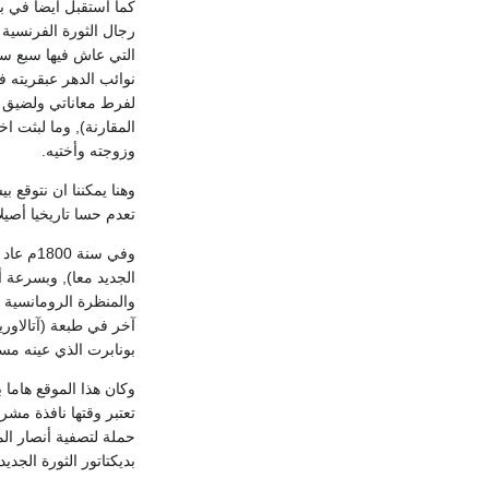
التي عاش فيها سبع سن
نوائب الدهر عبقريته 
لفرط معاناتي ولضيق ذ
وزوجته وأختيه.
وهنا يمكننا ان نتوقع
تعدم حسا تاريخيا أصي
وفي سنة
الجديد معا), وبسرعة 
آخر في طبعة (آتالاور
بونابرت الذي عينه مس
وكان هذا الموقع هاما 
تعتبر وقتها نافذة مش
حملة لتصفية أنصار الم
بديكتاتور الثورة الجديد.