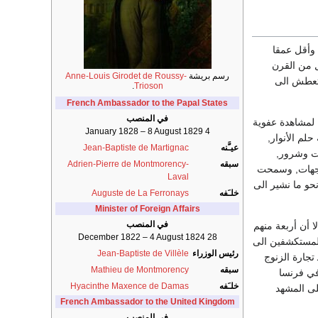
 وأقل عمقا
ل من القرن
رسم بريشة
Anne-Louis Girodet de Roussy-
لتعطش الى
.
Trioson
French Ambassador to the Papal States
في المنصب
 لمشاهدة عفوية
4 January 1828 – 8 August 1829
لم الأنوار,
عيـَّنه
Jean-Baptiste de Martignac
ات وشرور,
سبقه
Adrien-Pierre de Montmorency-
الجهات, وسمحت
Laval
حو ما نشير الى
خلـَفه
Auguste de La Ferronays
Minister of Foreign Affairs
في المنصب
ا أن أربعة منهم
28 December 1822 – 4 August 1824
المستكشفين الى
رئيس الوزراء
Jean-Baptiste de Villèle
تجارة الزنوج
سبقه
Mathieu de Montmorency
 في فرنسا
خلـَفه
Hyacinthe Maxence de Damas
لى المشهد
French Ambassador to the United Kingdom
في المنصب