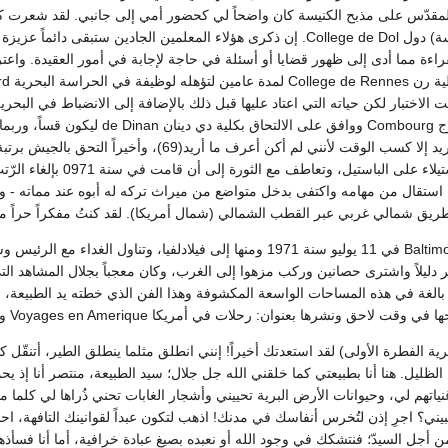
اءة مما أدى إلى ظهور قضايا أو أسئلة في حاجة لإجابة في أمور العقيدة. واعترف
 الاختبار لكن حياته التي اعتاد عليها قبل ذلك بالإضافة إلى الانضباط في البحري
إلى والديه في كومبورج Combourg ووا
الحقيقة أنني لم أكن أريد إلا كسب الوقت لأنني لم
الصيد معه، وشهد الاستيلا
يق شمالي غربي عبر القطب الشمالي (شمال أمريكا). لقد كنتُ مفكراً حراً متحم
Baltimore في 11 يوليو سنة 1971 ومنها إلى فيلادلفيا، وتناول
Alba واستأجر دليلاً واشترى حصانين وركب مزهوا إلى الغرب، وكان معجباً بجلال المشا
الغة في هذه المساحات الواسعة المكشوفة وهذا الفن الذي خطته يد الطبيعة، ليك
نشرها بعنوان: رحلات في أمريكا Voyages en Amerique وظهر في هذه الرحلات بالفعل جمال أسلوبه:
(حرية الفطرة الأولى) لقد استعدتك أخيراً! إنني انطلق مثلما ينطلق الطير، أتنقّل كا
ن الظليل. هنا أنا بطبيعتي كما خلقني الله جل جلال؛ سيد الطبيعة، منتصر أنا إذ 
غنياتهم لي، وحيوانات الأرض البرية تحييني وأشجار الغابات تحني ذُراها لي كلما
ي؟ اجرِ إذن لتُخرس أنفاسك في مدنك! اذهب لتكون عبداً لقوانينك التافهة، اح
ن أجل السيدّ؛ فنتشكك في وجود الله أو نعبده بصيغ عبادة خرافية، أما أنا فسأ