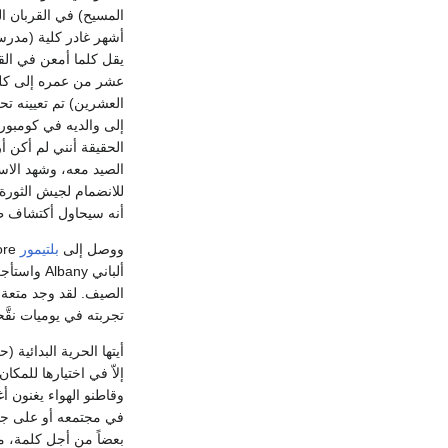
يقل كلما أمعن في القر
العشرين) تم تعيينه تحت
أنه سيحاول أكتشاف طر
ووصل إلى
بلتيمور
ألباني ny
الصيف. لقد وجد متعة ب
تجربته في يوميات نقَّحها في وقت لاحق و
أيتها الحرية البدائية 
إلاّ في اختيارها للمكا
وقاطنو الهواء يغنون أ
في مجتمعه أو على جبين
بعضاً من أجل كلمة، م