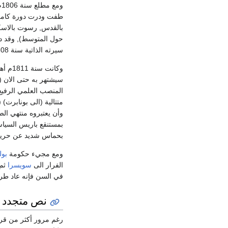
و
طفت ودرت دورة كاملة
بالقدس, رسوت بالاسكن
حول المتوسط), وقد دف
سيرته الذاتية سنة 1808م.
وكانت
سيشتهر به حتى الان (م
المنصب العلمي الرفيع
بحماس شديد عن حرية ال
ومع مجيء حكومة
بول
الفرار الى
سويسرا
ثم
في السن فإنه عاد طرفا في صراعات 
نص متجدد
رغم مرور أكثر من قرن