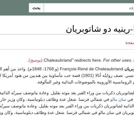
بحث
رينيه دو شاتوبريان
صفحة
.
بريان
François-René de Chateaubriand (و.1768- 48
الأدب الفرنسي الرومانسي. تصف روايتُه أتالا (1801) قصة حب مأساوية بين هنديين من هنود أ
 الرومانسية الأوروبية بالموضوعات البدائية وغير المألوفة.
لشاتوبريان ذكريات من وراء القبر بعد موته بقليل. وعادة ماتوصف سيرتُه الذاتية
ن في
سان مالو
في شمالي فرنسا. شغل عدة وظائف دبلوماسية، وكان وزير خارج
 الذاتية لشاتوبريان ذكريات من وراء القبر بعد موته بقليل. وعادة ماتوصف سيرتُه ال
توبريان في سان مالو في شمالي فرنسا. شغل عدة وظائف دبلوماسية، وكان وز