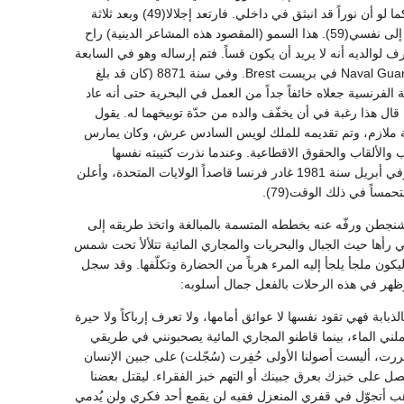
المسيح) في القربان المقدّس على مذبح الكنيسة كان واضحاً لي كحضور أمي إلى جانبي. لقد شعرت كما لو أن نوراً قد انبثق في داخلي. فارتعد إجلالا(49) وبعد ثلاثة
أشهر غادر كلية (مدرسة) دول College de Dol. إن ذكرى هؤلاء المعلمين الجادين ستبقى دائماً عزيزة إلى نفسي(59). هذا السمو (المقصود هذه المشاعر الدينية) راح
 لوالديه أنه لا يريد أن يكون قساً. فتم إرساله وهو في السابعة
عشر من عمره إلى كلية رن College de Rennes لمدة عامين لتؤهله لوظيفة في الحراسة البحرية Naval Guard في بريست Brest. وفي سنة 8871 (كان قد بلغ
ة الفرنسية جعلاه خائفاً جداً من العمل في البحرية حتى أنه عاد
فق على الالتحاق بكلية دي دينان de Dinan ليكون قساً، وربما قال هذا رغبة في أن يخفّف والده من حدّة توبيخهما له. يقول
 أكن أعرف ما أريد(69)، وأخيراً التحق بالجيش برتبة ملازم، وتم تقديمه للملك لويس السادس عرش، وكان يمارس
ء على الباستيل، وتعاطف مع الثورة إلى أن قامت في سنة 0971 بإلغاء الرّتب والألقاب والحقوق الاقطاعية. وعندما نذرت كتيبته نفسها
للانضمام لجيش الثورة استقال من مهامه واكتفى بدخل متواضع من ميراث تركه له أبوه عند مماته - وفي أبريل سنة 1981 غادر فرنسا قاصداً الولايات المتحدة، وأعلن
ساً في ذلك الوقت(79).
 الغداء مع الرئيس وشنجطن ورفّه عنه بخططه المتسمة بالمبالغة واتخذ طريقه إلى
هد التي رأها حيث الجبال والبحريات والمجاري المائية تتلألأ تحت شمس
ون ملجأ يلجأ إليه المرء هرباً من الحضارة وتكلّفها. وقد سجل
لذبابة فهي تقود نفسها لا عوائق أمامها، ولا تعرف إرباكاً ولا حيرة
يحملني الماء، بينما قاطنو المجاري المائية يصحبونني في طريقي
 مررت، أليست أصولنا الأولى حُفِرت (سُجّلت) على جبين الإنسان
صل على خبزك بعرق جبينك أو التهم خبز الفقراء. ليقتل بعضنا
ذهب أتجوّل في قفري المنعزل ففيه لن يقمع أحد فكري ولن يُدمي