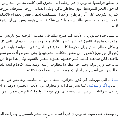
مع مطلع سنة 1806م انطلق فرانسوا شاتوبريان في رحلته الى الشرق التي كانت تخامره منذ زمن ا
 حول البحر المتوسط, دون مخاطر تذكر, ومثل القدامى زرت اسبرطة, مررت بأ
درية, تفرجت على آثار قرطاج, وأخيرا استسلمت لجمال قصر الحمراء بالاندلس
عه الشعور بأنه أصبح بطلا اسطوريا على شاكلة أبطال هوميروس الى أن يشرع 
 سنة 1811م أهم سني حياة شاتوبريان الأدبية كما صرح بذلك في مقدمة (الرحلة من باريس
ذكرات ما وراء القبر) كما عين عضوا بالأكاديمية, وقد جرت العادة ان يلقي كل 
, وكان خطاب شاتوبريان مكرسا كله للدفاع عن الحرية في السياسة وأيضا في الف
بمستنقع باريس السياسي,
نشر التي أسس من أجلها (جمعية أنصار الصحافة) 1827م.
ينياك
ـ التي تورطت في غزو الجزائر ـ استقال من أية مناصب وتقاعس عن العم
 الى
پراگ
والبندقية
، كما نشر مذكراته و(محاولة عن الأدب الانجليزي) وهي در
باريس السياسية حتى يوم موته 4 يوليو 1848م عن عمر يناهز الثمانين عاما.
 ونصف على موت شاتوبريان فإن أعماله مازالت تنشر باستمرار, ومازالت الدر