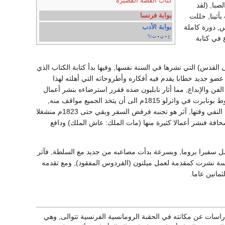
كتاب القصة القصيرة
لصبا, (لقد
بوابة فرنسا
ثينا, حللت
, دورة كاملة
بوابة الأدب
ع
ن
ت
•
•
في كتابة
 الى القدس) التي نشرها في السنة نفسها, وفيها بدأ كتابة الكتاب الذي
عضو جديد خطابا يقدم فيه أفكاره وأطروحاته التي أهلته لهذا
ن والإبداع, مما أثار نابليون ضده فقرر استرضاءه بنشر أعمال
متتالية (الى بونابرت) (عن آل بوربون) (ضرورة ان نتعلق بحكامنا الشرعيين) وهي نصوص أدت مع سقوط بونابرت في واترلو 1815م الى أن يتخذ الجميع مواقف منه,
وأن يعتبروه منتهي الصلاحية، لكن سمعته كأديب كبير جعلتهم يعينونه سفيرا بالسويد وكان هذا نوعا من النفي وقتها, آثر هو تجنبه فرفض السفر وبقي حتى 1823م منشغلا
 حينا وزير دولة وحينا اخر مطاردا مطلوب رأسه, ومنذ سنة 1924م اتجه للصحافة فنشر أعمالا كثيرة منها (مات الملك: عاش الملك) ودافع
ل سفيرا بروما, وبسرعة بدأت مصاعبه من جديد مع السلطة, فآثر
اسة نشرت كمقدمة لعمل ميلتون (الفردوس المفقود), ومع تقدمه
اسات عن مكانته في الحقبة الرومانسية الفرنسية تتوالى, وهي