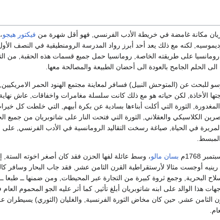
يان مكانة غامضة في خريطة الأدب الفرنسي, فهو أقل شهرة من
فيكتور هيجو
،
وديموسيه, لكنه مع ذلك يعد أحد أبرز رواد المدرسة الرومنطيقية في النصف الأو
رومانسيا على طريقته الخاصة, رومانسيا حمل جميع قسمات هذه الحقبة, من ا
ى الحلم الجامح بالعودة الى أحضان الطبيعة والمصالحة معها.
و للبحث عن (المتوحش النبيل) فسافر لمعاينة مجتمع الهنود الحمر الامريكيين,
تها الأخاذة, لكن حياته هو مع ذلك كانت سلسلة مغامرات واخفاقات, عاش نهاية ح
 المغدورة, الثورة التي أكلت أبناءها بسادية عن بكرة أبيهم, التي خلطت كل خير
رين الكلاسيكي والعقلاني, الثورة التي فتحت النار على شاتوبريان من جميع 
لمريرة في الحياة, صياغة رسخت التقاليد الرومانسية في الأدب الفرنسي, على ن
المبسط.
بسان مالو
، وسط عائلة لفها الحزن فقد كان أصغر اخوته الستة, إل
ده رينيه أوجست مثالا لأرستقراطية القرن الثامن عشر, فقد جاب البحار وسافر ك
اح البحرية, وجمع ثروة كبيرة من التجارة عبر المحيطات, ومن ضمنها ــ طبعا ــ 
هات هذا الوالد على ابنه شاتوبريان أبلغ تأثير, كما أثر عليه الجو المحموم العام
ن الثامن عشر, حين كان مخاض الثورة الفرنسية, والغليان (الثوري) يسيطران ع
ام.