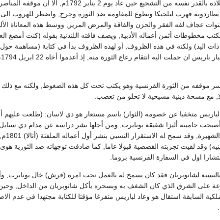
كما استقبل ايضا في بلاده بالقدر نفسه من التشجيع حين عاد يوم 2 يناير 
وات عجاف لفه الفقر والحزن والفاقة والمرض المرير, ووسط هذه المعاناة الأ
فكتب مخطوطات أثمن أعماله الأدبية, ويصف فاقته اللندنية بقوله (كنت أمضغ ا
ات اليد) ولكنه في هذه الظروف, أو لهذه الظروف بدأ في كتابة (مساهمة حول 
الم
 بيسر موقفه من الثورة الفرنسية وهو يكتب تحت كل هذه الضغوط, ولكنه مع ذلك ق
لا, مع مسحة دينية مسيحية لا تخلو من تعصب.
 1800م عاد لباريس متخفيا عن خصومه (الثوار) باسم مستعار هو دي لاسان: (طلعت عليهم أ
أصبحت حاميته أليزا شقيقة بونابرت, ومن أجلها نشر دراسة عن مدام دي ستايل 
والمنظرة الرومان
ينيه) وقد لقيت تجربته القصصية قبولا عاما, كما صادفت توجهاته ضد الثورية ه
تشارا اول في السفارة الفرنسية بروما.
بالنسبة لشاتوبريان فقد كان يسمح له بالعمل تحت امرة (فرش) خال بونابرت, وأيض
رعة على الشرق الذي كان الشغف به وبسحره يأكل شاتوبريان من الداخل, وحين
لكية السابقة استقال هو وعاد لباريس متفرغا مؤقتا للكتابة مجتهدا في عدم الا