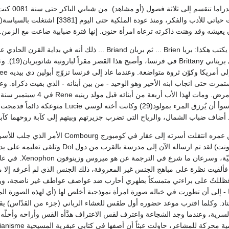
على قصر فر
مرت حتى انجاب ابنه الأخير وهو الوحيد - من بين أبنائه - الذي بقيت ذكراه. 
وقد ذكر فيما بعد. ما أسوأ أن يُرزق المرء 
د أضاف ضباب الشمال، والرياح التي تضرب جزيرتهم وبيتهم إلى كآبة روحهما كآب
فوق البارون ودون الكونت) لقد تم ارساله 
هذبة.. فألقيت نظرة على مباهج الجنس غير المعروفة، ذلك الجنس الذي لم أعرفه إل
 إلى أن تطورت في خياله صورة امرأة نموذجية أخلص لها (أي لهذه الصورة المتخيّلة
تاد. وكلما اقترب موعد حضوره أول طقس للعشاء الرباني (جزء من القدّاس) يق
لسرية، وعندما وجد الشجاعة واعترف لقس الاعتراف هدَّأه القس وأراحه وأحلّه من