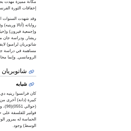
مكانة مميزة مهدت بصد
إخفاقات الثورة الفرنسي
وقد شهدت السنوات الم
رواياته (آتالا وريني
و(جمعية فيرون) و(حياة
ريشار, ودراسة جان مور
شاتوبريان لرامبو) لاي
مساهمة في دراسة جنس 
الرومانسي, وإنما محا
شاتوبريان 1769- 1815
شبابه
(حوا
فولتير للفلسفة على حس
الحماسة له بمرور الوق
الوسط) وجود.