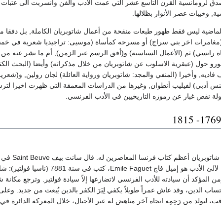
ق لرومانسية القرن التاسع عشر التي عمت الأدب والفن وانسربت الى عتبات الم
ة, وخيبات عصر الأنوار بظلالها.
اضية ليس فقط ظهور طبعات منقحة من أعمال شاتوبريان الكاملة, بل دفقا من 
ه) و(مغامرات اخر بني سراج) أو مسرحه كمأساة (موسيى: تراجيديا شعرية في خمس
 رانسي) ثم (الأعمال السياسية) و(أفق الرسم عبر الزمن), أم ما نشر عنه من در
و حول (عبقرية الاسلوب عن شاتوبريان من خلال مذكراته) وأيضا (البحث الكتابة)
ف فاديه, وأخيرا (المنفي والمجد: شاتوبريان ورواية العائلة) لجان رولين, و(شعري
أدبي) لفيليب أنطوان, وغيرها من الدراسات المعمقة التي ظهرت اخيرا لترسيخ 
ولة نفض غبار عن رموزه التاريخيين في الأدب الفرنسي.
لي 0551)(98)، ومن المؤكد أن سيادته للأدب الفرنسي لاتضارعها إلاّ سيادة فولتير. وترجع
اب الدين، وقد عاش عمراً طويلاً يكفي لِيَرَ الكفر بالدين يُبعث من جديد. وعلى 
ت، ليولد من رَحِمِه اتجاه آخر مناهض له عبر الأجيال، خلال المعركة الدائرة ف