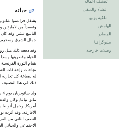
تصنيف أعماله
حياته
النشأة والمنفى
ملكية يوليو
يشغل فرانسوا شاتوبر
الهامش
وتعقيداً من لامارتين 
التاسع عشر, وقد كان 
المصادر
جمال الشرق وسحره, ال
ببليوگرافيا
وصلات خارجية
وقد دفعه ذلك مثل روس
الحياة وفطريتها وسذاج
بقيام الثورة الفرنسية
نجاحات وإخفاقات العص
له بصياغة كل تجاربه ا
ذلك في هذا التصنيف 
ولد شاتوبريان يوم 4 سبتمبر 1768م
ماتوا تباعا, وكان وال
أمريكا, وحمل أنواط سل
الأفارقة, وقد أثرت توج
النصف الثاني من القر
الاجتماعي والحياتي الع