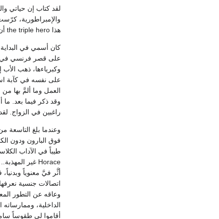
هذا the triple hero أن يعيشه وقد وهنت ذاكرته ترعاه امرأة حنون. إنها فترة ضبابية ضاعت مع الزمن.
على نفسه في كآبة است
راغبين في الزواج. لق
Horace غير الم
اتصالات جنسية نعرفها -
وعاقه عن التطور المع
الداخلية، وممارساته ا