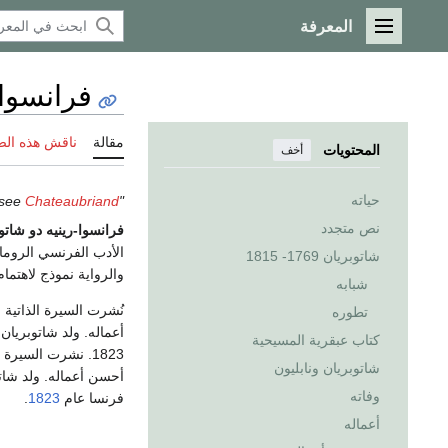
المعرفة
القائمة الرئيسية
فرانسوا-
مقالة
ناقش هذه ال
المحتويات
أخف
حياته
"Chateaubriand" redirects here. For other uses, see
Chateaubriand (توضيح)
نص متجدد
فرانسوا-رينيه دو شاتو
شاتوبريان 1769- 1815
والرواية نموذج لاهتمام
شبابه
نُشرت السيرة الذاتية 
تطوره
أعماله. ولد شاتوبريا
كتاب عبقرية المسيحية
1823. نشرت السيرة
شاتوبريان ونابليون
أحسن أعماله. ولد شا
وفاته
فرنسا عام
1823
.
أعماله