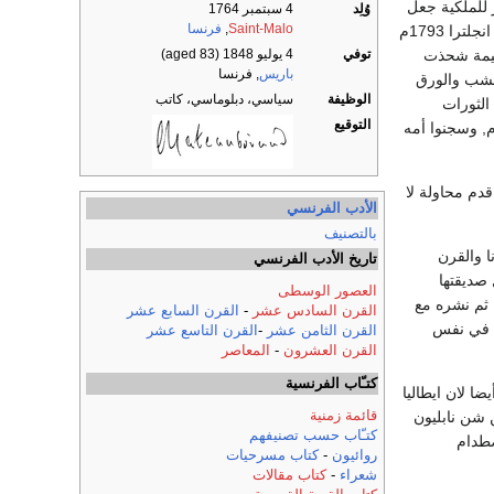
1792م, الا أن موقفه المناصر للملكية جعل
وُلِد
4 سبتمبر 1764
Saint-Malo
,
فرنسا
رجال الثورة الفرنسية يطاردونه فهرب لبلجيكا وتطوع للمقاومة ضد الثورة وجرح, واضطر للهروب الى انجلترا 1793م
توفي
4 يوليو 1848
(aged 83)
ليمة شحذت
باريس
, فرنسا
لعشب والورق
الوظيفة
سياسي، دبلوماسي، كاتب
الثورات
التوقيع
قارنة), وما لبثت اخبار باريس ان حملت اليه انتقام رعاع الثورة منه, إذ أعدموا أخاه 22 ابريل 1794م, وسجنوا أمه
دم محاولة لا
الأدب الفرنسي
بالتصنيف
نا والقرن
تاريخ الأدب الفرنسي
صديقتها
العصور الوسطى
سية الشهيرة, وقد سمح له الاستقرار النسبي بنشر أول أعماله الملفتة (أتالا) 1801م, ثم نشره مع
القرن السادس عشر
-
القرن السابع عشر
وى في نفس
القرن الثامن عشر
-
القرن التاسع عشر
القرن العشرون
-
المعاصر
كتـّاب الفرنسية
ا لان ايطاليا
قائمة زمنية
 شن نابليون
كتـّاب حسب تصنيفهم
صطدام
روائيون
-
كتاب مسرحيات
شعراء
-
كتاب مقالات