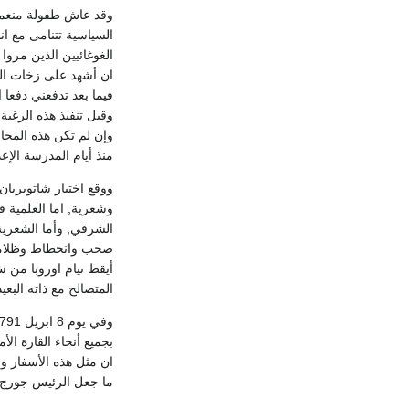
وقد عاش طفولة منعمة 
الغوغائيين الذين مروا
ان أشهد على زخات الد
فيما بعد تدفعني دفعا ا
وقبل تنفيذ هذه الرغب
منذ أيام المدرسة الإعد
ووقع اختيار شاتوبريان
وشعرية, اما العلمية
الشرقي, وأما الشعرية
صخب وانحطاط وظلامية 
أيقظ نيام اوروبا من سب
المتصالح مع ذاته البع
بجميع أنحاء القارة الأ
ان مثل هذه الأسفار و
ما جعل الرئيس جورج 