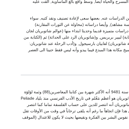
سرح والحياة أيضا, وسط واقع بالغ المأساوية, ألقت عليه
الدراسات عنه, بعضها سعى لإعادة تصنيف ونقد كتبه, سواء
ة مشاهد), وأيضا دراساته (محاولة عن الثورات المقارنة)
اسات متميزة قديما وحديثا ابتداء منها (عوالم شاتوبريان لجان
 لبيير بربريس, و(شاتوبريان الرد على الحداثة) ثم (الكتابة من
ة شاتوبريان) لفابيان بارسيجول, و(أدب الرحلة عند شاتوبريان:
مكانة هذا المبدع فيما يبدو وأنه ليس فقط حنينا الى العصر
كان فرانسوا رينيه دي شاتوبريان أعظم كتاب فرنسا المعاصرين له. قال سانت بيف Saint Beuve في سنة 9481 أنه الأكثر شهرة بين كتابنا المعاصرين(88) وثمة لؤلؤة
كبيرة (دانة) أخرى من لآلئ الأدب هو إميل فاج Emile Faguet، كتب في سنة 7881 (ناسيا فولتير): شاتوبريان هو أعظم مَعْلم في تاريخ الأدب الفرنسي منذ بلياد Peliade
 مكانة شاتوبريان أنه انتصر للدين على حساب الفلسفة تماما كما انتصر
هذا فإن اتجاهاً ما رغم أنه يلقى ترحاباً في وقت من الأوقات تقل
ي نفوس البشر بين الفكرة ونقيضها بحيث لا يكون للاعتدال (الموقف