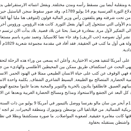
ومتقلبة أيضا بين مسقط رأسه ومدن مختلفة, وبفعل انتمائه الارستقراطي بدأ
السياسية تتنامى مع اندلاع الثورة الفرنسية يوم 14 يوليو 1789م، وقد صور سقوط سجن
 من تحت شرفته وهو يتلقفون رأس وزير المالية فولون (لنتوقف هنا مليا أيها الق
م الأولى التي ستتحول إلى أنهار بفعل الثورة, كانت هذه الرؤوس, ورؤوس أخر
لى التفكير لأول مرة, بمغادرة فرنسا, بحثا عن بلاد قصية, بلاد بدأت الان ترتسم
ة نشر أول نصوصه (حب الريف) وقد جاء نصا كلاسيكيا, وتعمد نشره باسم مستعار 
وإن لم تكن هذه ال
ادية.
 على أمريكا لتنفيذ هجرته الاختيارية, وأعلن انه يسعى من وراء هذه الرحلة لتحق
 فهي البحث عن استكشاف طريق ممكن بين المحيطين الأطلسي والهادىء من ج
 فهي الوقوف عن كثب على حياة الانسان الطبيعي ممثلا في الهنود الحمر, الانسا
الحضارة, المتصالح مع الطبيعة, البسيط الشاعري الشفاف, بكلمة واحدة الانس
اتهم العميق, فانطلقوا ينادون بالحرية والتنوير والمحبة بعدما عاينوا مجتمع الهن
يد كل البعد عن الجشع والاستحواذ ومذابح ومسالخ الحضارة الغربية وبعدها عن الان
وفي يوم 8 ابريل 1791م أبحر من سان مالو بفرنسا ووصل بالتيمور في أم
مريكية الشمالية, من فيلادلفيا الى بوسطن ونيويورك ومنطقة البحيرات, ثم اتجه لأ
قتها كانت مغامرة حقيقية, لصعوبة المواصلات, ما صوره مستكشفا وبطلا في نظر 
واشنطن يستقبله بحفاوة.