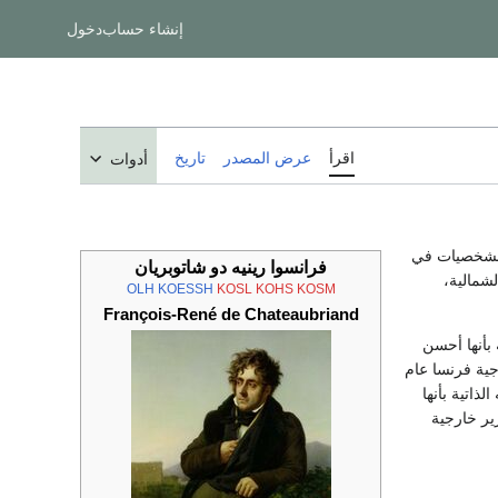
إنشاء حساب
دخول
اقرأ
عرض المصدر
تاريخ
أدوات
18م). واحد من أهم الشخصيات في
فرانسوا رينيه دو شاتوبريان
مريكا الشمالية،
OLH
KOESSH
KOSL
KOHS
KOSM
François-René de Chateaubriand
 بأنها أحسن
ية فرنسا عام
ذاتية بأنها
ير خارجية