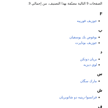
الصفحات 9 التالية مصنّفة بهذا التصنيف، من إجمالي 9.
F
جوزيف فورييه
ب
بوغوص بك يوسفيان
جوزيف بوناپرت
د
بريان دونكن
لوي ديزيه
س
مارك سگان
ش
فرانسوا-رينيه دو شاتوبريان
ف