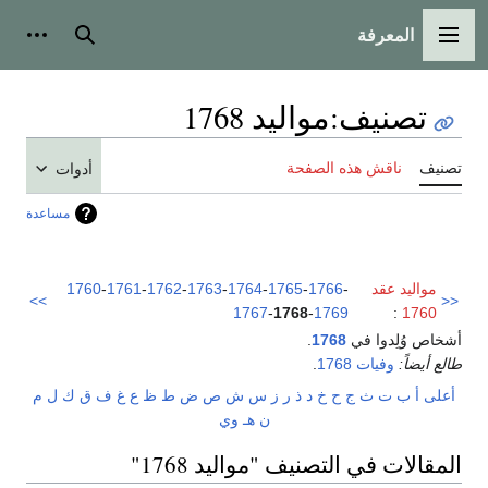
المعرفة
القائمة الرئيسية
بحث
أدوات
تصنيف
:
مواليد 1768
تصنيف
ناقش هذه الصفحة
أدوات
مساعدة
مواليد عقد
-
1766
-
1765
-
1764
-
1763
-
1762
-
1761
-
1760
>>
<<
1767
-
1768
-
1769
:
1760
أشخاص وُلِدوا في
1768
.
طالع أيضاً:
وفيات 1768
.
أعلى
أ
ب
ت
ث
ج
ح
خ
د
ذ
ر
ز
س
ش
ص
ض
ط
ظ
ع
غ
ف
ق
ك
ل
م
ن
هـ
و
ي
المقالات في التصنيف "مواليد 1768"