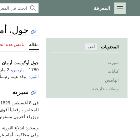
المعرفة
القائمة الرئيسية
جول، أمي
مقالة
ناقش هذه ال
المحتويات
أخف
سيرته
جول أوگوست أرمان مار
1780 –
پاريس
، 2 مارس 1847
كتابات
الثورة
. وقد عينه رئيساً
الهامش
وصلات خارجية
سيرته
في 8 أغسطس 1829 عينه
للمجلس، وفعلياً أقوى س
ووزراء آخرون مسئول
وبمجرد اندلاع الثورة، 
وفي محاكمته أمام غرف