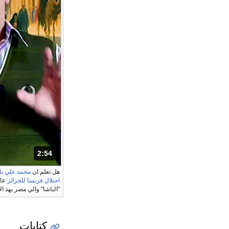
2:54
المدة: دقائق و 54 ثواني.
هل تعلم ان
محمد علي با
احتلال فرنسا للجزائر
"الباشا" والي مصر بهذ ا
كتابات