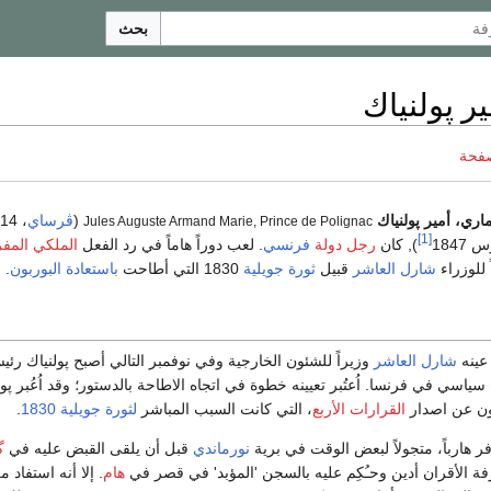
بحث
ر پولنياك
صفحة
ي، أمير پولنياك
(
ڤرساي
Jules Auguste Armand Marie, Prince de Polignac
[1]
), كان
رجل دولة
فرنسي
. لعب دوراً هاماً في رد الفعل
الملكي المف
 للوزراء
شارل العاشر
قبيل
ثورة جويلية
1830 التي أطاحت
باستعادة البوربون
.
شارل العاشر
وزيراً للشئون الخارجية وفي نوفمبر التالي أصبح پولنياك رئيسا
ياسي في فرنسا. اُعتُبر تعيينه خطوة في اتجاه الاطاحة بالدستور؛ وقد اُعُبر پول
ون عن اصدار
القرارات الأربع
، التي كانت السبب المباشر
لثورة جويلية 1830
.
فر هارباً، متجولاً لبعض الوقت في برية
نورماندي
قبل أن يلقى القبض عليه في
گ
ة الأقران أدين وحـُكِم عليه بالسجن 'المؤبد' في قصر في
هام
. إلا أنه استفاد 