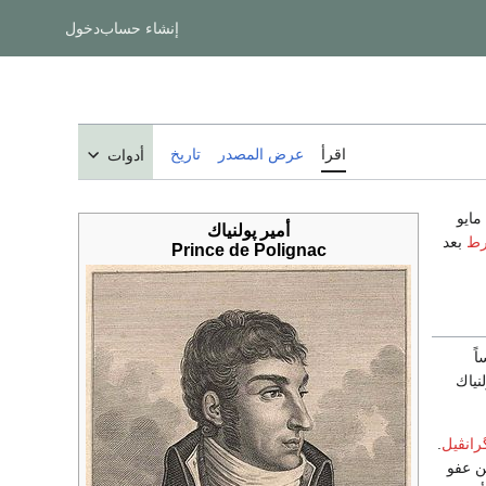
إنشاء حساب
دخول
اقرأ
عرض المصدر
تاريخ
أدوات
، 14 مايو
أمير پولنياك
رط
بعد
Prince de Polignac
ً
نياك
رانڤيل
.
من عفو