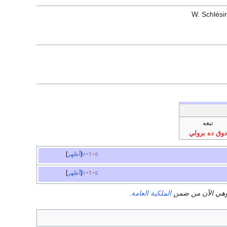
W. Schlési
تبعه
دوق ده برولي
e
t
v
أظهر
e
t
v
أظهر
هي الآن من ضمن
الملكية العامة
.