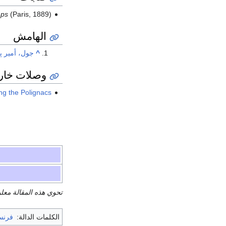
mps
(Paris, 1889)
الهامش
^
جول، أمير پو
وصلات خار
g the Polignacs.
تحوي هذه المقالة معل
الكلمات الدالة:
فرنس