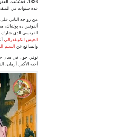
1836، فخـُفـِّفت العقوبة إلى النفي. وأثناء حبسه كتب
عدة سنوات في المنفى 
من زواجه الثاني على م
ألفونس ده پولنياك، م
الفرنسي الذي شارك
الجيش الكونفدرالي
أثن
والمدافع عن
السلم ال
أخيه الأكبر، أرمان، ا