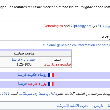
nger,
Les femmes du XVIIIe siècle: La duchesse de Polignac et son te
لنياك
في
prodigy.net
and
Genealogics
جية
Some genealogical information concernin
مناصب سياسية
سبقه
رئيس وزراء فرنسا
ڤيكومت ده مارتنياك
1829-1830
رؤساء حكومة
فرنسا
وزراء خارجية
فرنسا
ومات مترجمة من الطبعة الحادية عشرة
لدائرة المعارف البريطانية
لسنة
1911
و
ا
باريس
الحرب الأهلية الأمريكية