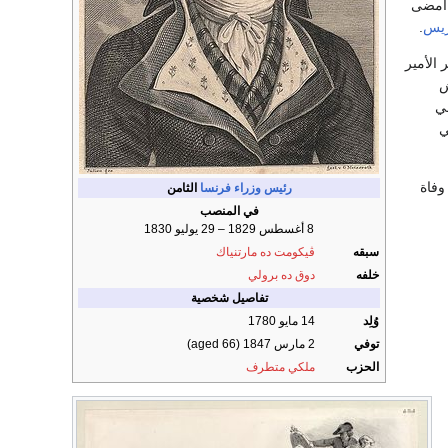
لك أمضى
ريس
.
الأمير
ش
ي
ي
ر وفاة
رئيس وزراء فرنسا
الثامن
في المنصب
8 أغسطس 1829 – 29 يوليو 1830
سبقه
ڤيكومت ده مارتنياك
خلفه
دوق ده برولي
تفاصيل شخصية
وُلِد
14 مايو 1780
توفي
2 مارس 1847
(aged 66)
الحزب
ملكي متطرف