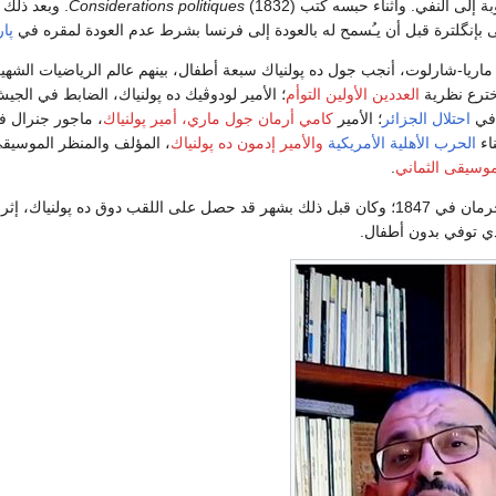
Considerations politiques
(1832). وبعد ذ
بإنگلترة قبل أن يـُسمح له بالعودة إلى فرنسا بشرط عدم العودة لمقره في
پا
اريا-شارلوت، أنجب جول ده پولنياك سبعة أطفال، بينهم عالم الرياضيات الشهير 
خترع نظرية
العددين الأولين التوأم
؛ الأمير لودوڤيك ده پولنياك، الضابط في الجي
 في
احتلال الجزائر
؛ الأمير
كامي أرمان جول ماري، أمير پولنياك
، ماجور جنرال ف
اء
الحرب الأهلية الأمريكية
والأمير إدمون ده پولنياك
، المؤلف والمنظر الموسيق
موسيقى الثماني
.
توفي جول في سان جرمان في 1847؛ وكان قبل ذلك بشهر قد حصل على اللقب دوق ده پولنياك، إث
لذي توفي بدون أطفال.