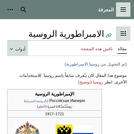
المعرفة
القائمة الرئيسية
بحث
أدوات
الامبراطورية الروسية
تبديل عرض جدول المحتويات
مقالة
ناقش هذه الصفحة
أدوات
(تم التحويل من
روسيا الامبراطورية
)
موضوع هذا المقال كان يـُعرف سابقاً باسم روسيا. للاستخدامات
الأخرى, انظر
روسيا (توضيح)
الإمبراطورية الروسية
Россійская Имперія
(
بالروسية
-
السيرلية
)
روسـِّيـْسـْكايا إمپـِرِيا
(
النطق
)
1721–1917