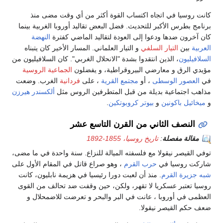
كانت روسيا في اتجاه اكتساب القوة أكثر من أي وقت مضى منذ
برنامج بطرس الأكبر للتحديث. فضل البعض تقاليد أوروبا الغربية بينما
كان آخرون ضدها ودعوا إلى العودة لتقاليد الماضي كفترة
النهضة
العربية
بين
التيار السلفي
و التيار العلماني. المسار الأخير كان يتبناه
السلافيليون
، الذين انتقدوا بشدة "الانحلال الغربي". كان السلافيليون من
مؤيدي الرق و معارضي البيروقراطية، و يفضلون
الجماعية الروسية
في
العصور الوسطى
، أو
مجتمع القرية
، على
فردانية
الغرب. وضعت
مذاهب اجتماعية بديلة من قبل المتطرفين الروس مثل
ألكسندر هيرزن
و
ميخائيل باكونين
و
بيوتر كروبوتكين
.
النصف الثاني من القرن التاسع عشر
مقالة مفصلة
:
تاريخ روسيا، 1855-1892
توفي القيصر نيقولا مع فلسفته الميالة للنزاع. سنة واحدة في ما مضى،
شاركت روسيا في
حرب القرم
، وهو صراع قاتل في المقام الأول على
شبه جزيرة القرم
. منذ أن لعبت دورا رئيسيا في هزيمة نابليون، كانت
روسيا تعتبر عسكريا لا تقهر، ولكن، حين وقفت ضد تحالف من القوى
العظمى في أوروبا ، عانت في البر والبحر و تعرضت للاضمحلال و
ضعف حكم القيصر نيقولا.