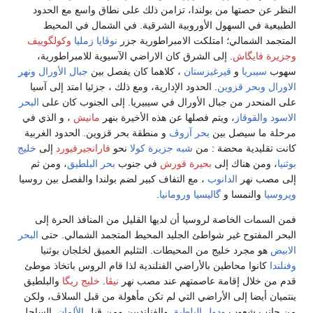
النظر عن حصتها من بولندا، تزامن ذلك على نطاق واسع مع الحدود
الطبيعية في السهول الأوروبية الشرقية. في الشمال في المحيط
المتجمد الشمالي؛ امتلكت الامبراطورية جزر
نوڤايا زمليا
وكولگوييف
وجزيرة فايگاش
. إلى الشرق كان الاراضي الآسيوية للامبراطورية،
سهوب
سيبريا
و
قيرغيزستان
، كلاهما كان يفصل بين
جبال الأورال
ونهر
الاورال
وبحر قزوين
. الحدود الإدارية، ومع ذلك ، جزئيا امتد إلى آسيا
على المنحدر من جبال الأورال في سيبيريا. إلى الجنوب كان على
البحر
الاسود
والقوقاز
، ويتم فصلها عن هذه الأخيرة بنهر
مانيش
، و الذي في
مرحلة ما سيصل بين
بحر آزوڤ
و منطقة بحر قزوين. الحدود الغربية
كانت تقليدية محضة : من
شبه جزيرة كولا
نحو
فارانجيرفيورد
إلى
خليج
بوثنيا
، ومن هناك إلى
بحيرة قورش
في جنوب
بحر البلطيق
، ومن ثم
إلى مصب نهر
الدانوب
، مع التفاف كبير لضم بولندا والفصل بين روسيا
وپروسيا
والنمسا و
گاليسيا
ورومانيا
.
فمن السمات الخاصة لروسيا أن لديها القليل من المنافذ الحرة إلى
البحر المفتوح غير شواطئ الجليد المحيط المتجمد الشمالي. حتى
البحر
الابيض
هو مجرد خليج من المحيطات. التثليم العميق لخلجان بوثنيا
وفنلندا
كانوا محاطين بالأراضي الفنلندية لذا قام الروس باتخاذ موطئ
قدم من خلال إقامة عاصمتهم عند مصب نهر
نيڤا
.
خليج ريگا
والبلطيق
ينتميان أيضا إلى الأراضي التي لم تكن مأهولة من قبل السلاڤ، ولكن
من جانب شعوب
ودول البلطيق
والفنلنديين ومن قبل
الألمان
. الساحل