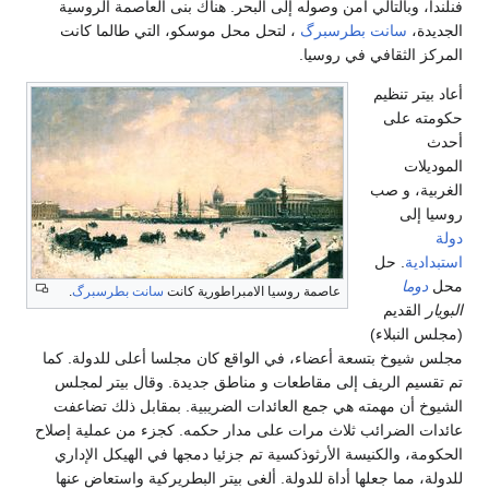
فنلندا، وبالتالي أمن وصوله إلى البحر. هناك بنى العاصمة الروسية
الجديدة،
سانت بطرسبرگ
، لتحل محل موسكو، التي طالما كانت
المركز الثقافي في روسيا.
أعاد بيتر تنظيم
حكومته على
أحدث
الموديلات
الغربية، و صب
روسيا إلى
دولة
استبدادية
. حل
محل
دوما
عاصمة روسيا الامبراطورية كانت
سانت بطرسبرگ
.
البويار
القديم
(مجلس النبلاء)
مجلس شيوخ بتسعة أعضاء، في الواقع كان مجلسا أعلى للدولة. كما
تم تقسيم الريف إلى مقاطعات و مناطق جديدة. وقال بيتر لمجلس
الشيوخ أن مهمته هي جمع العائدات الضريبية. بمقابل ذلك تضاعفت
عائدات الضرائب ثلاث مرات على مدار حكمه. كجزء من عملية إصلاح
الحكومة، والكنيسة الأرثوذكسية تم جزئيا دمجها في الهيكل الإداري
للدولة، مما جعلها أداة للدولة. ألغى بيتر البطريركية واستعاض عنها