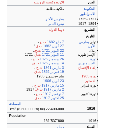
الدين
الارثوذوكسية الروسية
الحكومة
ملكية مطلقة
الامبراطور
• 1721–1725
بطرس الأكبر
• 1894–1917
نيقولا الثاني
التشريع
دوما الدولة
التاريخ
• تولي
بطرس
7 مايو
1682
ت.ح.
،
الأول
27 أبريل
1682
ت.ق.
²
• إعلان
22 اكتوبر
1721
ت.ح.
،
الإمبراطورية
11 اكتوبر
1721
ت.ق.
1721
•
ثورة
26 ديسمبر
1825
ت.ح.
،
الديسمبريين
14 ديسمبر
1825
ت.ق.
•
إلغاء الإقطاع
3 مارس
1861
ت.ح.
،
19 فبراير
1861
ت.ق.
•
ثورة 1905
يناير–ديسمبر 1905
•
الدستور
23 أبريل
1906
• ثورة فبراير
15 مارس
1917
ت.ح.
،
2 مارس
1917
ت.ق.
1917
• ثورة اكتوبر
7 نوفمبر
1917
ت.ح.
،
25 اكتوبر
1917
ت.ق.
المساحة
2
1916
(8،600،000 sq mi)
22،400،000 km
Population
181٬537٬800
• 1916
العملة
روبل