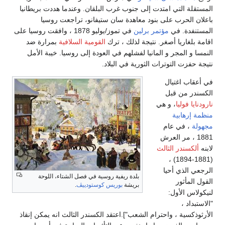
المستقلة التي امتدت إلى جنوب غرب البلقان. وعندما هددت بريطانيا
باعلان الحرب على بنود معاهدة سان ستيفانو، تراجعت روسيا
المستنفدة. في
مؤتمر برلين
في تموز/يوليو 1878 ، وافقت روسيا على
اقامة بلغاريا أصغر. نتيجة لذلك ، ترك
القومية السلافية
بمرارة ضد
النمسا و المجر و المانيا لفشلهم في العودة إلى روسيا. خيبة الأمل
نتيجة حفزت التوترات الثورية في البلاد.
في أعقاب اغتيال
الكسندر من قبل
نارودنايا فوليا
، و هي
منظمة إرهابية
مجهولة
، في عام
1881 ، مر العرش
لابنه
ألكسندر الثالث
(1881-1894) ،
الرجعي الذي أحيا
بلدة ريفية روسية في فصل الشتاء، اللوحة
القول المأثور
بريشة
بوريس كوستودييڤ
.
لنيكولاس الأول:
"الاستبداد ،
الأرثوذكسية ، واحترام الشعب"].اعتقد الكسندر الثالث انه يمكن إنقاذ