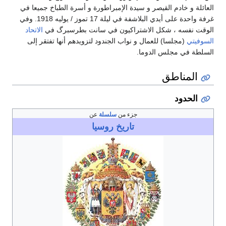
العائلة و خادم القيصر و سيدة الإمبراطورة و أسرة الطباخ جميعا في
غرفة واحدة على أيدي البلاشفة في ليلة 17 تموز / يوليه 1918. وفي
الوقت نفسه ، شكل الاشتراكيون في سانت بطرسبرگ في
الاتحاد
السوفيتي
(مجلسا) للعمال و نواب الجندود لتزويدهم أنها تفتقر إلى
السلطة في مجلس الدوما.
المناطق
الحدود
جزء من
سلسلة
عن
تاريخ
روسيا