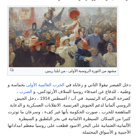
مشهد من الثورة الروسية الأولى ، من ايليا ريبين.
دخل القيصر نيقولا الثاني و رعاياه في
الحرب العالمية الأولى
بحماسة و
وطنية ، للدفاع عن اصدقاء روسيا السلاف الأرثوذكس، و
الصرب
،
كصرخة المعركة الرئيسية. في آب / أغسطس 1914 ، دخل الجيش
الروسي ألمانيا لدعم الجيوش الفرنسية. الانقلابات العسكرية و الدعاية
المناهضة للحرب ، صورت الحكومة بأنها غير كفء ، وسرعان ما توترت
كثيرا من السكان. السيطرة الالمانية في بحر البلطيق و السيطرة
الألمانية-العثمانية على البحر الاسود قطعت على روسيا معظم امداداتها
الأجنبية و الأسواق المحتملة.