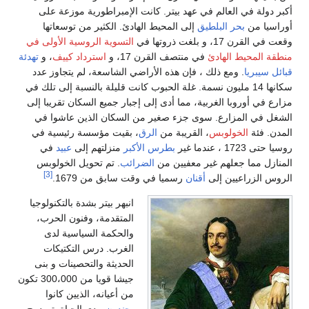
أكبر دولة في العالم في عهد بيتر. كانت الإمبراطورية موزعة على
أوراسيا من
بحر البلطيق
إلى المحيط الهادئ. الكثير من توسعاتها
وقعت في القرن 17، و بلغت ذروتها في
التسوية الروسية الأولى في
منطقة المحيط الهادئ
في منتصف القرن 17، و
استرداد كييف
، و
تهدئة
قبائل سيبريا
. ومع ذلك ، فإن هذه الأراضي الشاسعة، لم يتجاوز عدد
سكانها 14 مليون نسمة. غلة الحبوب كانت قليلة بالنسبة إلى تلك في
مزارع في أوروبا الغربية، مما أدى إلى إجبار جميع السكان تقريبا إلى
الشغل في المزارع. سوى جزء صغير من السكان الذين عاشوا في
المدن. فئة
الخولوبس
، القريبة من
الرق
، بقيت مؤسسة رئيسية في
روسيا حتى 1723 ، عندما غير
بطرس الأكبر
منزلتهم إلى
عبيد
في
المنازل مما جعلهم غير معفيين من
الضرائب
. تم تحويل الخولوبس
[3]
الروس الزراعيين إلى
أقنان
رسميا في وقت سابق من 1679.
انبهر بيتر بشدة بالتكنولوجيا
المتقدمة، وفنون الحرب،
والحكمة السياسية لدى
الغرب. درس التكتيكات
الحديثة والتحصينات و بنى
جيشا قويا من 300،000 تكون
من أعيانه، الذيين كانوا
يجندون
مدى الحياة. تم دمج