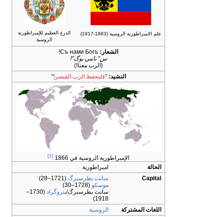
الدرع العظيم للإمبراطورية
علم الامبراطورية الروسية (1883-1917)
الروسية
الشعار:
Съ нами Богъ!
سʺ نامي بوگʺ!
(الرب معنا!)
النشيد:
"
فليحفظ الرب القيصر!
"
[1]
الإمبراطورية الروسية في 1866
الحالة
امبراطورية
Capital
سانت بطرسبرگ
(1721–28)
موسكو
(1728–30)
سانت بطرسبرگ/
پتروگراد
(1730–
1918)
اللغات المشتركة
الروسية