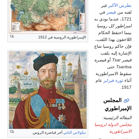
بطرس الأكبر
غير
لقبه من
قيصر
في
1721، عندما نودي به
امبراطور كل روسيا.
بينما احتفظ الحكام
الإمبراطورية الروسية في 1912
اللاحقون بهذا اللقب،
فإن حاكم روسيا شاع
الإشارة إليه بلقب
قيصر Tsar
أو
قيصرة
Tsaritsa
حتى
سقوط الامبراطورية
أثناء
ثورة فبراير
عام
1917.
المجلس
الإمبراطوري
المقالة الرئيسية:
مجلس الدولة لروسيا
الامبراطورية
نيكولاس الثاني
أخر قياصرة الروس.