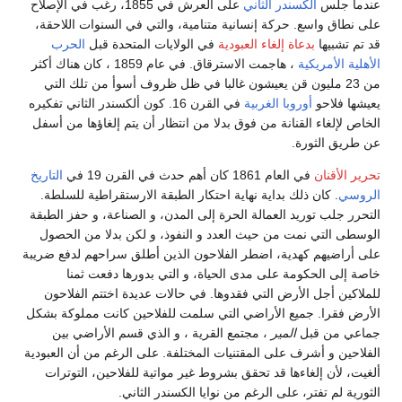
عندما جلس
ألكسندر الثاني
على العرش في 1855، رغب في الإصلاح
على نطاق واسع. حركة إنسانية متنامية، والتي في السنوات اللاحقة،
قد تم تشبيها
بدعاة إلغاء العبودية
في الولايات المتحدة قبل
الحرب
الأهلية الأمريكية
، هاجمت الاسترقاق. في عام 1859 ، كان هناك أكثر
من 23 مليون قن يعيشون غالبا في ظل ظروف أسوأ من تلك التي
يعيشها فلاحو
أوروبا الغربية
في القرن 16. كون ألكسندر الثاني تفكيره
الخاص لإلغاء القنانة من فوق بدلا من انتظار أن يتم إلغاؤها من أسفل
عن طريق الثورة.
تحرير الأقنان
في العام 1861 كان أهم حدث في القرن 19 في
التاريخ
الروسي
. كان ذلك بداية نهاية احتكار الطبقة الارستقراطية للسلطة.
التحرر جلب توريد العمالة الحرة إلى المدن، و الصناعة، و حفز الطبقة
الوسطى التي نمت من حيث العدد و النفوذ، و لكن بدلا من الحصول
على أراضيهم كهدية، اضطر الفلاحون الذين أطلق سراحهم لدفع ضريبة
خاصة إلى الحكومة على مدى الحياة، و التي بدورها دفعت ثمنا
للملاكين أجل الأرض التي فقدوها. في حالات عديدة اختتم الفلاحون
الأرض فقرا. جميع الأراضي التي سلمت للفلاحين كانت مملوكة بشكل
جماعي من قبل
المير
، مجتمع القرية ، و الذي قسم الأراضي بين
الفلاحين و أشرف على المقتنيات المختلفة. على الرغم من أن العبودية
ألغيت، لأن إلغاءها قد تحقق بشروط غير مواتية للفلاحين، التوترات
الثورية لم تفتر، على الرغم من نوايا الكسندر الثاني.