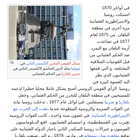
في أواخر 1870
اشتبكت روسيا
والامبراطورية العثمانية
مرة أخرى في منطقة
البلقان. من 1875 لعام
1877 في تصاعدت
أزمة البلقان مع التمرد
ضد الحكم العثماني من
قبل القوميات السلافية
تمثال القيصر المحرر
ألكسندر الثاني
في
المختلفة، و التي قمعها
صوفيا
يخلد الدور الحاسم لألكسندر الثاني في
تحرير بلغاريا
من الحكم العثماني.
العثمانيون الذي نظر
اليه كقسوة كبيرة في
روسيا. الرأي القومي الروسي أصبح يشكل عاملا محليا خطيرا لدعمه
للمسيحيين في منطقة البلقان للتحرر من الحكم العثماني، وجعل
بلغاريا
و
صربيا
مستقلتين. في اوائل عام 1877 ، تدخلت روسيا نيابة
عن القوات الصربية والروسية المتطوعة عندما
ذهبت إلى الحرب مع
الإمبراطورية العثمانية
. في غضون سنة واحدة ، كانت القوات الروسية
تقترب من القسطنطينية، و استسلم العثمانيون. اقنع الدبلوماسيون
القوميون و جنرالات روسيا السكندر الثاني باجبار الدولة العثمانية على
توقيع
معاهدة سان ستيفانو
في مارس 1878 ، و التي صنعت بلغاريا