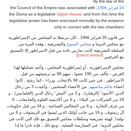
By the law of the
20 فبراير
1906
, the Council of the Empire was associated with
the Duma as a legislative
Upper House
; and from this time the
legislative power has been exercised normally by the emperor
only in concert with the two chambers.
من قانون 20 فبراير 1906 ، كان مرتبطا به المجلس من الإمبراطورية
مع مجلس الدوما و
مجلس الشيوخ
والتشريعية ، وهذه المرة من
السلطة التشريعية كانت تمارس عادة من قبل الامبراطور إلا بالتنسيق
]
citation needed
[
مع الغرفتين
مجلس الإمبراطورية ، أو إمبراطورية المجلس ، وأعيد تشكيلها لهذا
الغرض ، تتألف من 196 عضوا ، منهم 98 تم ترشيحهم من قبل
الامبراطور ، في حين كانت 98 بالانتخاب. وزراء ، كما رشح ، كانوا
أعضاء
بحكم مناصبهم
. من الأعضاء المنتخبين ، وأعيدت 3 من رجال
الدين "الأسود" (الرهبان) ، و 3 من "البيض" رجال الدين (العلمانيين) ، و
18 من الشركات من النبلاء ، و 6 من أكاديمية العلوم والجامعات ، 6
من غرف التجارة ، و 6 من المجالس الصناعية ، و 34 من قبل حكومات
آل زيمتوف، و 16 من جانب أولئك الذين ليسوا في الزيمتوف، و 6 من
بولندا. كهيئة تشريعية وسلطات مجلس التنسيق مع تلك التي كانت في
مجلس الدوما ، في الممارسة العملية ، ومع ذلك ، فإنه نادرا ما إذا