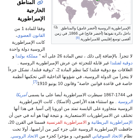
المناطق
الخارجية
الإمبراطورية
وفقا للمادة 1 من
الإمبراطورية الروسية (أخضر غامق) والمناطق
داخل دائرة نفوذها (أخضر فاتح) في 1866, في زمن
القانون العضوي
،
[6]
أقصى توسع إقليمي للامبراطورية.
كانت الإمبراطورية
الروسية دولة واحدة
لا تتجزأ. بالإضافة إلى ذلك ، تنص المادة 26 على أنه "
مملكة بولندا
و
دوقية لفنلندا
غير قابلة للتجزئة عن عرش الإمبراطورية الروسية .
العلاقات مع دوقية فنلندا كما تنظم المادة 2، "دوقية فنلندا، تشكل جزءاً
لا يتجزأ من الدولة الروسية، في شؤونها الداخلية التي تحكمها أنظمة
[7]
خاصة في قاعدة قوانين خاصة" وقانون 10 يونيو 1910
.
في 1744-1867 سيطرت الامبراطورية أيضا على ما يسمى
أمريكا
الروسية
. مع استثناء هذه الأراضي (ألاسكا) ، كانت الإمبراطورية
الروسية متجاورة على اليابسة تمتد من اوروبا إلى آسيا. في هذا أنها
تختلف عن الامبراطوريات الاستعمارية. و نتيجة لهذا هو أنه في حين أن
الإمبراطورية البريطانية
و
الامبراطورية الفرنسية
قسمتا في القرن 20،
حافظت الإمبراطورية الروسية على جزء كبير من أراضيها، أولا تحت
نظام
الاتحاد السوفياتي
الشيوعي، و مؤخرا كجزء من
الاتحاد الروسي
.