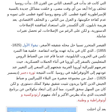
التي كانت قد بدأت في النصف الثاني من القرن 18، بدأت روسيا
تتخلف وراءا أبعد من أي وقت مضى، و خلقت مشاكل جديدة بالنسبة
للإمبراطورية كقوة عظمى. كان وضع روسيا كقوة عظمى على تمويه و
عدم كفاءة حكومتها، و العزل من الناس ، و التخلف الاقتصادي. بعد
هزيمة نابليون، كان ألكسندر على استعداد لمناقشة الإصلاحات
الدستورية، و لكن على الرغم من الإصلاحات، لم تحصل تغيرات
شاملة.
القيصر المتحرر نسبيا حل محله شقيقه الأصغر،
نيقولا الأول
(1825-
1855) ، الذي كان في بداية عهده يواجه انتفاضة. خلفية هذا التمرد
تكمن في الحروب النابليونية، عندما قام عدد من الضباط الروس
المتعليمين بالسفر إلى أوروبا في أثناء الحملات العسكرية، حيث
تعرضهم لليبرالية أوروبا الغربية شجعهم إلى السعي إلى التغيير عند
عودتهم إلى الأوتوقراطية في روسيا. كانت النتيجة
ثورة دجنبر
(ديسمبر
1825) ، عمل من مجموعة صغيرة من النبلاء الليبراليين و ضباط
الجيش الذين كانوا يريدون تثبيت شقيق نيقولا كملك دستوري. و لكن
كان من السهل سحق التمرد، مما أدى إلى ابتعاد نيكولاس عن برنامج
التحديث الذي بدأه بطرس الأكبر و أعاد مفهوم
أرثودوكسية و
أوتوقراطية و وطنية
.
بعد أن احتلت