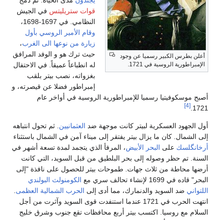
قوات ستريليتس
في الجيش
النظامي. في 1697-1698،
وقام الأمير الروسي بأول
زيارة من نوعها الى الغرب
،
حيث ترك هو و الوفد المرافق
أعلن بطرس الكبير رسميا عن وجود
الإمبراطورية الروسية في 1721.
له انطباعاً عميقاً. في الاحتفال
بغزواته، نصب بيتر بلقب
إمبراطور فضلا عن قيصرته، و
أصبح موسكوفيتيا رسميا للإمبراطورية الروسية في أواخر عام
[4]
1721.
أول الجهود العسكرية لبيتر كانت موجهة ضد
العثمانيين
. ثم تحول انتباهه
إلى الشمال. كان ما يزال بيتر يفتقر إلى ميناء آمن في الشمال باستثناء
أرخانگلسك
على
البحر الأبيض
، المرفأ الذي يتجمد لمدة تسعة أشهر في
السنة. تم حظر وصوله إلى بحر البلطيق من قبل السويد، التي كانت
أرضها محاطة من ثلاث جهات. طموحات بيتر للحصول على نافذة "إلى
البحر" قاده في 1699 لإنشاء تحالف سري مع
الكومنولث البولندي
اللتواني
ضد السويد والدنمارك، مما أدى إلى
الحرب الشمالية العظمى
.
انتهت الحرب في 1721 عندما استنفدت قوى السويد وآثرت من أجل
السلام مع روسيا. اكتسب بيتر أربع محافظات تقع جنوب وشرق خليج