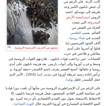
كانت كارثة. على الرغم من
أن جيش نابليون الكبير وجد
طريقه إلى موسكو، اعتمد
الروس
استراتيجية الأرض
المحروقة
التي منعت
الغزاة من العيش من
الغنائم. بسبب
الطقس
الشديد في
شتاء روسيا
،
آلاف الجنود الفرنسيين إما
مشهد من الحروب الفرنسية-الروسية
.
قتلوا أو أسروا على أيدي
مقاتلين و فلاحين في حرب
العصابات. حين تراجعت قوات نابليون ، طاردتهم القوات الروسية في
وسط و غرب أوروبا وإلى أبواب باريس. بعد هزيمة نابليون على أيدي
روسيا و حلفائها، أصبح القيصر يعرف باسم الكسندر «منقذ أوروبا، و
ترأس إعادة رسم خريطة أوروبا في
مؤتمر ڤيينا
(1815) ، الأمر الذي
جعل ألكسندر عاهل
پولندا
.
على الرغم من أن الإمبراطورية الروسية من شأنها أن تلعب دورا قياديا
في سياسية القرن القادم، المضمون بفعل هزيمة فرنسا نابليون، إلا
الاحتفاظ بالاستعباد يحول دون التقدم الاقتصادي بأي درجة كبيرة. مع
النمو الاقتصادي المتسارع في أوروبا الغربية خلال
الثورة الصناعية
،