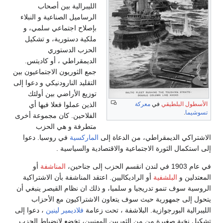
الليبرالية بين أصحاب
الرساميل الصناعية و النبلاء
بإصلاح اجتماعي سلمي، و
ملكية دستورية، و تشكيل
الحزب الدستوري
الديمقراطي ، أو كاديتس.
جمع الثوريون الاجتماعيون بين
التقليد النارودنيكي و دعوا إلى
توزيع الأراضي بين أولئك
الأسطول البلطيقي
في
معركة
الذين عملوا فعلا فيها أي
تسوشيما
.
الفلاحين. كان مجموعة أخرى
متطرفة و هي الحزب
الاشتراكي الديمقراطي، من الدعاة إلى
الماركسية
في روسيا. دعوا
إلى استكمال الثورة الاجتماعية والاقتصادية والسياسية .
في عام 1903 في لندن انقسم الحزب إلى جناحين،
المناشفة
أو
المعتدلين و
البلشفية
أو الراديكاليين. اعتقد المناشفة بأن الاشتراكية
الروسية سوف تنمو تدريجيا و سلميا، و ذلك ان نظام القيصر ينبغي أن
يتحول إلى جمهورية حيث سوف يتعاون الاشتراكيون مع الأحزاب
الليبرالية البورجوازية. البلاشفة ، تحت زعامة
فلاديمير لينين
، دعوا إلى
تشكيل نخبة صغيرة من من الثوريين المهنيين، تخضع لانضباط الحزب