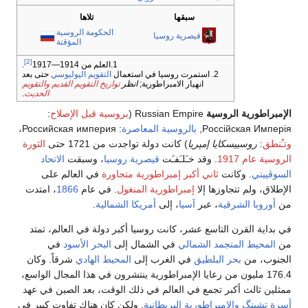
سبقها
تلاها
الحكومة الروسية
قيصرية روسيا
المؤقتة
[2]
1.العلم من 1914—1917
.
2. استمرت روسيا في استعمال
التقويم اليوليوسي
حتى بعد
انهيار الامبراطورية;
انظر
تواريخ التقويم القديم والتقويم
الحديث
.
الإمبراطورية الروسية
Russian Empire (
بروسية قبل الإصلاح
:
Pоссiйская Имперiя,
بالروسية المعاصرة
: Российская империя،
وتـُنطق
:
روسييسكايا إمپريا
) كانت دولة تواجدت من 1721 حتى
الثورة
الروسية عام 1917
. وقد خـَلـَفـَت
قيصرية روسيا
، وسبقت
الاتحاد
السوڤييتي
. وكانت
ثاني أكبر إمبراطورية متجاورة
في العالم على
الإطلاق، ولم تتجاوزها إلا
إمبراطورية المنغول
. في عام
1866
، امتدت
من
أوروبا الشرقية
، عبر
آسيا
، إلى
أمريكا الشمالية
.
في بداية القرن التاسع عشر، كانت روسيا أكبر دولة في العالم، تمتد
من
المحيط المتجمد الشمالي
في الشمال إلى
البحر الأسود
في
الجنوب، من
بحر البلطيق
في الغرب إلى
المحيط الهادي
شرقاً. وكان
176.4 مليون من رعايا الإمبراطورية ينتشرون في هذا المجال الواسع،
ممثلين ثالث أكبر تجمع في العالم في ذلك الوقت، بعد الصين في عهد
أسرة تشينگ
والامبراطورية البريطانية
. ولكن كان هناك تفاوت كبير في