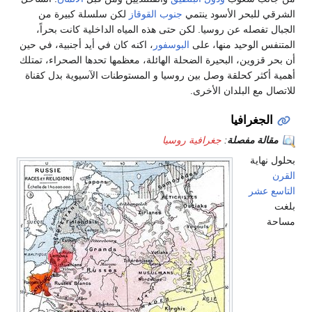
الشرقي للبحر الأسود ينتمي
جنوب القوقاز
لكن سلسلة كبيرة من
الجبال تفصله عن روسيا. لكن حتى هذه المياه الداخلية كانت بحراً،
المتنفس الوحيد منها، على
البوسفور
، اكنه كان في أيد أجنبية، في حين
أن بحر قزوين، البحيرة الضحلة الهائلة، معظمها تحدها الصحراء، تمتلك
أهمية أكثر كحلقة وصل بين روسيا و المستوطنات الآسيوية بدل كقناة
للاتصال مع البلدان الأخرى.
الجغرافيا
مقالة مفصلة
:
جغرافية روسيا
بحلول نهاية
القرن
التاسع عشر
بلغت
مساحة