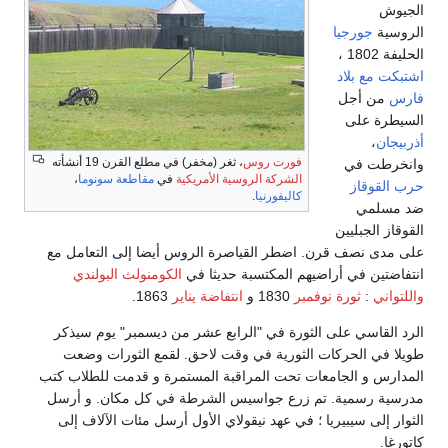
الجيوش
الروسية
جورجيا
الحليفة 1802 ،
اشتبكت مع بلاد
فارس
من أجل
السيطرة على
أذربيجان
،
فورت روس
، ثغر (مخفر) في مطلع القرن 19 أنشأته
وانخرطت في
الشركة الروسية الأمريكية
في
مقاطعة سونوما
،
حرب القوقاز
كاليفورنيا
.
ضد مسلمي
القوقاز الجبليين
على مدى نصف قرن. اضطر القياصرة الروس أيضا إلى التعامل مع
انتفاضتين في أراضيهم المكتسبة حديثا في
الكومنولث البولندي
واللتواني
:
ثورة نوفمبر
1830 و
انتفاضة يناير
1863.
الرد القاسي على الثورة في "الرابع عشر من ديسمبر" يوم سيذكر
طويلا في الحركات الثورية في وقت لاحق. لقمع الثورات وضعت
المدارس و الجامعات تحت المراقبة المستمرة و قدمت للطلاب كتب
مدرسية رسمية. تم زرع جواسيس الشرطة في كل مكان. و أرسل
الثوار إلى سيبيريا ؛ في عهد نيقولاي الأول أرسل مئات الآلاف إلى
كاتورغا.