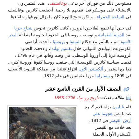
مستوحين ذلك من قوزاق آخر يدعى
بوغاتشيف
، هدد المتمردون
بالاستيلاء على موسكو قبل قمعهم بلا رحمة. أخضعت كاترين بوغاشيف
في
الساحة الحمراء
، و لكن شبح الثورة كان ما يزال يؤرقهاو خلفاءها.
في حين أنها تقمع الفلاحين الروس، كانت كاترين تخوض
بنجاح حربا
ضد
الدولة العثمانية
و توسعت روسيا في الحدود الجنوبية لمنطقة
البحر
الأسود
. ثم ، بالتآمر مع حكام
النمسا
و
بروسيا
، أخدت أراضي
الكومنولث البولندي اللتواني خلال
تقسيم بولندا
، و دفعت الحدود
الروسية غربا إلى أوروبا الوسطى. في وقت وفاتها في عام 1796 ،
قدمت سياسة كاترين التوسعية التي صنعت روسيا كقوة أوروبية كبرى.
هذا مع استمرار
ألكسندر الأول
انتزاع فنلندا من مملكة السويد الأضعف
في 1809 و
بيسارابيا
من العثمانيين في عام 1812.
النصف الأول من القرن التاسع عشر
مقالة مفصلة
:
تاريخ روسيا، 1796-1855
قام
نابليون
بزلة قدم كبيرة
عندما شن
هجوما على
أرض القيصر
في 1812 ،
بعد خلاف مع القيصر
الكسندر الأول، الحملة