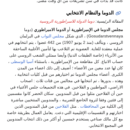
كانت قد بدأت في سن تشريعات من أي وقت مضى.
الدوما والنظام الانتخابي
المقالة الرئيسية:
دوما الدولة للامبراطورية الروسية
مجلس الدوما في الإمبراطورية
أو
الدوما الامبراطوري
(دوما
Gosudarstvennaya) ، الدي شكل
مجلس النواب
في البرلمان
الروسي ، ويتألف (منذ 2 يونيو 1907) من 442 عضوا ، يتم انتخابهم في
عملية معقدة للغاية. العضوية تم التلاعب بها لتأمين الأغلبية الساحقة
من الأثرياء (خاصة الطبقات الدنيا) وأيضا ممثلي الشعب الروسي على
حساب الاتباع. كل مقاطعة من الإمبراطورية ، باستثناء
آسيا الوسطى
،
كان لها عدد معين من الأعضاء ؛ أضيف إلى ذلك اعضاء من المدن
الكبرى. أعضاء مجلس الدوما تم اختيارهم من قبل كليات انتخابية ،
وهذه ، بدورها ، تم انتخابها في مجالس من فئات ثلاث : اصحاب
الاراضي، المواطنين و الفلاحين. في هذه التجميعات جلس الأغنياء في
حين أن الفلاحين مثلوا من قبل المندوبين. سكان الحضر كانوا مقسمين
إلى فئتين وفقا لثروة الخاضع للضريبة ، والمندوبين المنتخبين مباشرة
إلى الكلية من
المحافظات
. مثل
الفلاحين
من قبل المندوبين الذين
اختارتهم و التقسيمات الإقليمية التي دعت. يعامل العمال بطريقة خاصة
مع كل مالك صناعي يستخدم خمسين أو أكثر من ذلك انتخاب المندوبين
في المجمع الانتخابي.