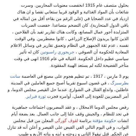
بحلول منتصف عام 1915 انخفضت معنويات المحاربين. وسرت
شائعات بأن المواد الغذائية و الوقود قريبا ستعاني نقصا و ان هناك
ازدياد في عدد الضحايا في (على الرغم من بقاءه أقل من امثاله في
باقي الدول المتحاربة)، كان التضخم متصاعدا. خفضت الضربات
المتزايدة أجور عمال المصانع، وكانت هناك تقارير تفيد بأن الفلاحين ،
الذين كانوا يريدون الإصلاح الزراعي ، كانوا مضطربين. وفي الوقت
نفسه ، عدم ثقة الجمهور في النظام وتعمق تقارير في وسائل الاعلام
المعادية للحكومة أن الصوفي ،
جريجوري راسبوتين
كان له تأثير
سياسي عظيم داخل الحكومة. اغتياله في عام 1916 انهى في وقت
متأخر الفضيحة لكنه لم يستعد الهيبة المفقودة.
يوم 3 مارس ، 1917 ، تم تنظيم هجوم على مصنع في العاصمة
سانت
بطرسبرگ
، في غضون اسبوع تقريبا أصبح جميع العاملين في المدينة
عاطلين، واندلع القتال في الشوارع. عندما حل القيصر مجلس الدوما، و
أمر المضربين للعودة إلى العمل، أوامره فجرت
ثورة فبراير
.
رفض مجلس الدوما الامحلال ، و عقد المضربون اجتماعات جماهيرية
في تحد للنظام ، والجيش وقف علنا إلى جانب العمال. بعد بضعة أيام
انشات
حكومة مؤقتة
برئاسة
لڤوڤ گورگي
المعلن من قبل مجلس
النواب، و في اليوم التالي القي القبض على القيصر و أعلن أنه قد تنازل
عن الحكم. قتل نيقولا الثاني و زوجته و ابنه و بناته الأربع و طبيب