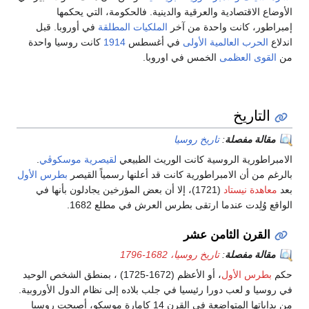
الأوضاع الاقتصادية والعرقية والدينية. فالحكومة، التي يحكمها
إمبراطور، كانت واحدة من آخر
الملكيات المطلقة
في أوروبا. قبل
اندلاع
الحرب العالمية الأولى
في أغسطس
1914
كانت روسيا واحدة
من
القوى العظمى
الخمس في اوروبا.
التاريخ
مقالة مفصلة
:
تاريخ روسيا
الامبراطورية الروسية كانت الوريث الطبيعي
لقيصرية موسكوڤي
.
بالرغم من أن الامبراطورية كانت قد أعلنها رسمياً القيصر
بطرس الأول
بعد
معاهدة نيستاد
(1721)، إلا أن بعض المؤرخين يجادلون بأنها في
الواقع وُلِدت عندما ارتقى بطرس العرش في مطلع 1682.
القرن الثامن عشر
مقالة مفصلة
:
تاريخ روسيا، 1682-1796
حكم
بطرس الأول
، أو الأعظم (1672-1725) ، بمنطق الشخص الوحيد
في روسيا و لعب دورا رئيسيا في جلب بلاده إلى نظام الدول الأوروبية.
من بداياتها المتواضعة في القرن 14 كإمارة موسكو، أصبحت روسيا