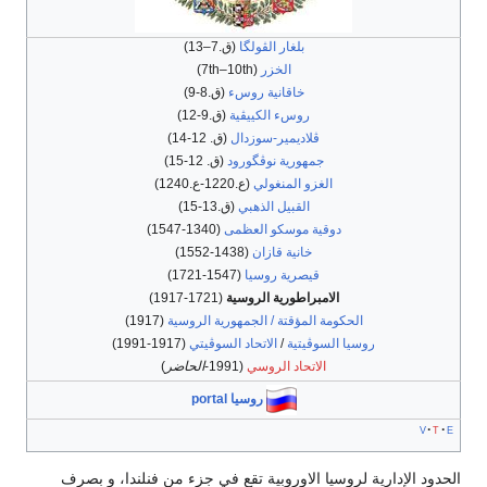
بلغار الڤولگا
(ق.7–13)
الخزر
(7th–10th)
خاقانية روسء
(ق.8-9)
روسء الكييڤية
(ق.9-12)
ڤلاديمير-سوزدال
(ق. 12-14)
جمهورية نوڤگورود
(ق. 12-15)
الغزو المنغولي
(ع.1220-ع.1240)
القبيل الذهبي
(ق.13-15)
دوقية موسكو العظمى
(1340-1547)
خانية قازان
(1438-1552)
قيصرية روسيا
(1547-1721)
الامبراطورية الروسية
(1721-1917)
الحكومة المؤقتة / الجمهورية الروسية
(1917)
روسيا السوڤيتية
/
الاتحاد السوڤيتي
(1917-1991)
الاتحاد الروسي
(1991-
الحاضر
)
روسيا portal
v
t
e
الحدود الإدارية لروسيا الاوروبية تقع في جزء من فنلندا، و بصرف