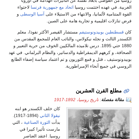
روسيا من الفوضى بابعاد نفسه عن التأثيرات الهدامة في أوروبا
الغربية. في عهده اختتمت روسيا
اتحاد مع جمهورية فرنسا
لاحتواء
القوة المتنامية لألمانيا، والانتهاء من الاستيلاء على
آسيا الوسطى
و
فرض تنازلات اقليمية و تجارية هامة على الصين.
كان
قسطنطين بوبيدونوستيفم
مستشار القيصر الأكثر نفوذا، معلم
الكسندر الثالث و نجله نيكولاس، والنائب العام للمجمع المقدس من
1880 حتي 1895. درس تلاميذه المالكيين الخوف من حرية التعبير و
الصحافة، و كرههم الديمقراطية والدساتير، والنظام البرلماني. في عهد
بوبيدونوستيف ، قتل و قمع الثوريون و تم اعتماد سياسة إضفاء الطابع
الروسي في جميع أنحاء الإمبراطورية.
مطلع القرن العشرين
مقالة مفصلة
:
تاريخ روسيا، 1892-1917
كان خلف الكسندر هو ابنه
نيقولا الثاني
(1894-1917).
بدأت
الثورة الصناعية
، التي
مارست تأثيرا كبيرا في
روسيا. اعتقد العناصر