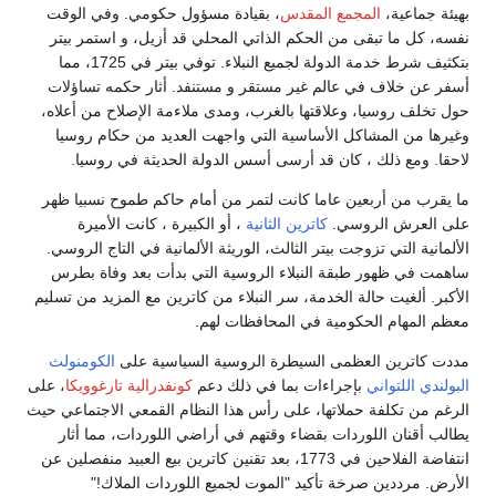
بهيئة جماعية،
المجمع المقدس
، بقيادة مسؤول حكومي. وفي الوقت
نفسه، كل ما تبقى من الحكم الذاتي المحلي قد أزيل، و استمر بيتر
بتكثيف شرط خدمة الدولة لجميع النبلاء. توفي بيتر في 1725، مما
أسفر عن خلاف في عالم غير مستقر و مستنفد. أثار حكمه تساؤلات
حول تخلف روسيا، وعلاقتها بالغرب، ومدى ملاءمة الإصلاح من أعلاه،
وغيرها من المشاكل الأساسية التي واجهت العديد من حكام روسيا
لاحقا. ومع ذلك ، كان قد أرسى أسس الدولة الحديثة في روسيا.
ما يقرب من أربعين عاما كانت لتمر من أمام حاكم طموح نسبيا ظهر
على العرش الروسي.
كاترين الثانية
، أو الكبيرة ، كانت الأميرة
الألمانية التي تزوجت بيتر الثالث، الوريثة الألمانية في التاج الروسي.
ساهمت في ظهور طبقة النبلاء الروسية التي بدأت بعد وفاة بطرس
الأكبر. ألغيت حالة الخدمة، سر النبلاء من كاترين مع المزيد من تسليم
معظم المهام الحكومية في المحافظات لهم.
مددت كاترين العظمى السيطرة الروسية السياسية على
الكومنولث
البولندي اللتواني
بإجراءات بما في ذلك دعم
كونفدرالية تارغوويكا
، على
الرغم من تكلفة حملاتها، على رأس هذا النظام القمعي الاجتماعي حيث
يطالب أقنان اللوردات بقضاء وقتهم في أراضي اللوردات، مما أثار
انتفاضة الفلاحين في 1773، بعد تقنين كاترين بيع العبيد منفصلين عن
الأرض. مرددين صرخة تأكيد "الموت لجميع اللوردات الملاك!"