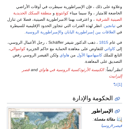
وعلاوة على ذلك ، فإن الإمبراطورية سيطرت في أوقات الأراضي
الخاضعة للامتياز ، ولا سيما ميناء
كوانتونغ
و
منطقة السكك الحديدية
الصينية الشرقية
، و اعترفت بهما الامبراطورية الصينية، فضلا عن تنازل
في
تيانجين
. انظر لهذه الفترات التي تتجاوز الحدود الإقليمية للسيطرة
في
العلاقات بين إمبراطورية اليابان والإمبراطورية الروسية
.
في عام
1815
، ذهب الدكتور شيفر Schäffer ، رجل الأعمال الروسي،
إلى
كاوائي
للتفاوض على معاهدة الحماية مع حاكم الجزيرة
كواموالي
،
التابع للملك
كاميهاميها الأول
من
هاواي
ولكن القيصر الروسي رفض
التصديق على المعاهدة.
انظر أيضاً:
الكنيسة الأرثوذكسية الروسية في هاواي
and
قصر
إليزابيث
[1]
الحكومة والإدارة
الإمبراطور
مقالة مفصلة
:
قيصر#روسيا