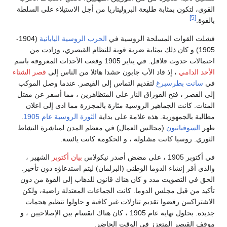
القوي، لتكون بمثابة طليعة البروليتاريا من أجل الاستيلاء على السلطة
[5]
بالقوة.
فشلت القوات المسلحة الروسية في
الحرب الروسية اليابانية
(1904-
1905) و كان ذلك بمثابة ضربة قوية للنظام القيصري، وزادت من
احتمالات حدوث قلاقل. في يناير 1905 وقعت الأحداث المعروفة باسم
الأحد الدامي
، إذ قاد الأب جابون حشدا هائلا من الناس إلى
قصر الشتاء
في
سانت بطرسبرغ
لتقديم التماس إلى القيصر. عندما وصل الموكب
إلى القصر ، فتح القوزاق النار على المتظاهرين ، مما أسفر عن مقتل
المئات. كانت الجماهير الروسية مثارة بالمجزرة مما ادى إلى اعلان
مطالبة بالجمهورية. هذه علامة على بداية
الثورة الروسية عام 1905
.
ظهر
السوفياتيون
(مجالس العمال) في معظم المدن لمباشرة النشاط
الثوري. روسيا كانت مشلولة ، و الحكومة كانت يائسة.
في أكتوبر 1905 ، على مضض أصدر نيكولاس
بيان أكتوبر
الشهير ،
والذي أقر إنشاء الدوما الوطني (البرلمان) ليتم استدعاؤه دون تأخير.
الحق في التصويت مدد و كان هناك قانون للذهاب إلى القوة من دون
تأكيد من قبل مجلس الدوما. كانت الجماعات المعتدلة راضية، ولكن
الاشتراكيين رفضوا تقديم تنازلات غير كافية و حاولوا تنظيم هجمات
جديدة. بحلول نهاية عام 1905 ، كان هناك انقسام بين الإصلاحيين ، و
موقف القيصر المتعزز في الوقت الحاضر.