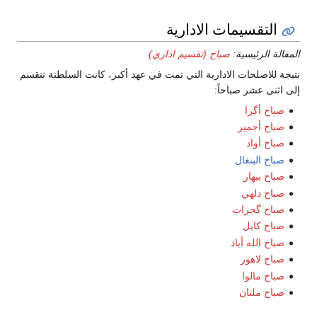
قسيمات الادارية
رئيسية:
صباح (تقسيم اداري)
لحات الادارية التي تمت في عهد أكبر، كانت السلطنة تنقسم
شر صباحاً:
گرا
جمير
واد
لبنغال
يهار
لهي
گجرات
ابل
له أباد
اهور
الوا
لتان