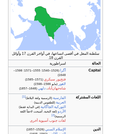
سلطنة المغل في أقصى اتساعها، في أواخر القرن 17 وأوائل
القرن 18.
الحالة
امبراطورية
Capital
أگرا
(1526–1540؛ 1555–1571؛ 1598–
1648)
فتح‌پور سيكري
(1571–1585)
لاهور
(مايو 1586–1598)
شاه‌جهان‌أباد
،
دلهي
(1648–1857)
[1]
اللغات المشتركة
الفارسية
(الرسمية ولغة البلاط)
العربية
(للطقوس الدينية)
التوركية الچاگاتية
(في البداية فقط)
الأردو
(لغة النخبة، أصبحت لاحقاً اللغة
[2]
الرسمية)
لغات جنوب آسيوية أخرى
الدين
الإسلام السني
(1526–1857)
الدين الإلهي
(1582–1605)