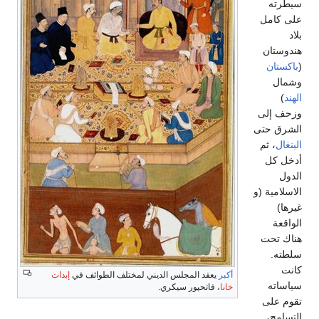
ى
و
أكبر
يعقد المجلس الديني لمختلف الطوائف في
إبدات
خانا
، فاتحپور سيكري.