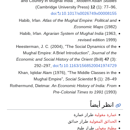
and Country in Mughal India",
Modern Asian S
(Cambridge University Press)
12
(1): 
doi
:
10.1017/s0026749x000
Habib, Irfan.
Atlas of the Mughal Empire: Politic
Economic Maps
(
Habib, Irfan.
Agrarian System of Mughal India
(
revised edition 
Heesterman, J. C. (2004), "The Social Dynamics 
Mughal Empire: A Brief Introduction",
Journal 
Economic and Social History of the Orient
(Brill)
292–297,
doi
:
10.1163/15685200419
Khan, Iqtidar Alam (1976), "The Middle Classes 
Mughal Empire",
Social Scientist
5
(1): 
Rothermund, Dietmar.
An Economic History of India
Pre-Colonial Times to 1991
(
 أيضاً
مغولية
طراز عمارة
ق المغولية
طراز حدائق
مغولي
طراز طبخ