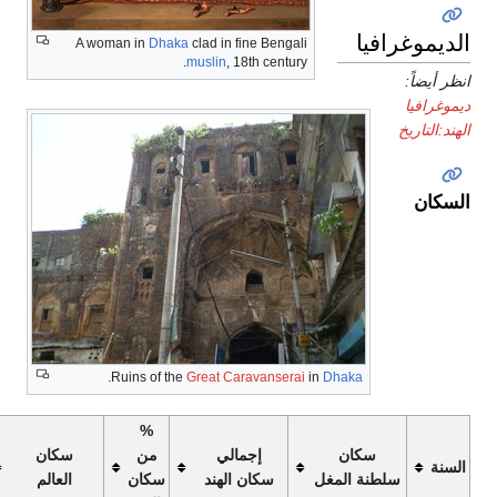
رافيا
A woman in
Dhaka
clad in fine Bengali
muslin
, 18th century.
خ
.
Ruins of the
Great Caravanserai
in
Dhaka
%
سكان
إجمالي
من
سكان
% من
سلطنة المغل
سكان الهند
سكان
العالم
السكان