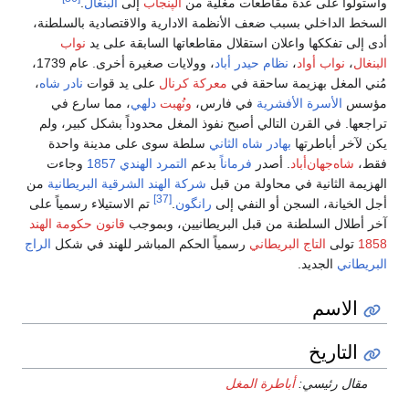
على عدة مقاطعات مغلية من
الپنجاب
إلى
البنغال
.
اخلي بسبب ضعف الأنظمة الادارية والاقتصادية بالسلطنة،
ككها واعلان استقلال مقاطعاتها السابقة على يد
نواب
اب أواد
،
نظام حيدر أباد
، وولايات صغيرة أخرى. عام 1739،
ل بهزيمة ساحقة في
معركة كرنال
على يد قوات
نادر شاه
،
أسرة الأفشرية
في فارس،
ونُهبت
دلهي
، مما سارع في
ي القرن التالي أصبح نفوذ المغل محدوداً بشكل كبير، ولم
باطرتها
بهادر شاه الثاني
سلطة سوى على مدينة واحدة
جهان‌أباد
. أصدر
فرماناً
بدعم
التمرد الهندي 1857
وجاءت
ثانية في محاولة من قبل
شركة الهند الشرقية البريطانية
من
[37]
ة، السجن أو النفي إلى
رانگون
.
تم الاستيلاء رسمياً على
 السلطنة من قبل البريطانيين، وبموجب
قانون حكومة الهند
ى
التاج البريطاني
رسمياً الحكم المباشر للهند في شكل
الراج
لجديد.
سم
ريخ
رئيسي:
أباطرة المغل