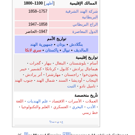
الممالك الإقليمية
أظهر
1100–1800
شركة الهند الشرقية
1757–1858
البريطانية
الراج البريطاني
1858–1947
الدول المعاصرة
1947–الحاضر
تواريخ الأمم
بنگلادش
•
بوتان
•
جمهورية الهند
المالديڤ
•
نيپال
•
پاكستان
•
سري لانكا
تواريخ إقليمية
أسام
بلوشستان
البنغال
بيهار
گجرات
هيماچال پرادش
كابول
كرناتكا
كشمير
خيبر
پختون‌خوا
راجستان
مهارشترا
أتر پرادش
الپنجاب
أوديشا
السند
شمال الهند
جنوب الهند
تاميل نادو
التبت
تآريخ متخصصة
العملات
الأسرات
الاقتصاد
علم الهنديات
اللغة
الأدب
البحري
العسكري
العلم والتكنولوجيا
خط زمني
ع
ن
ت
•
•
[9]
[2]
[8]