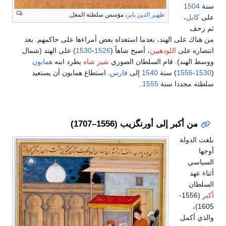
ظهير الدين بابر
، مؤسس سلطنة المغل.
ى الهند، بعدما استعداه بعض أمراءها على حاكمهم. بعد
لى
اللودهيين
، أصبح شاهاً (
1526
-
1530
) على الهند (شمال
د). قام السلطان الصوري
شير شاه
يطرد ابنه
همايون
15
) سنة
1540
إلى
فارس
. استطاع همايون أن يستعيد
ددا سنة
1555
.
بر إلى أورنگزيب (1556–1707)
ة
(1556-
ل