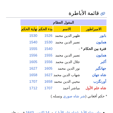
مة الأباطرة
المغول العظام
اطور
الاسم
بدء الحكم
نهاية الحكم
ظهير الدين محمد
1526
1530
نصير الدين محمد
1530
1540
لحكام *
-
1540
1555
نصير الدين محمد
1555
1556
جلال الدين محمد
1556
1605
نور الدين محمد
1605
1627
شهاب الدين محمد
1627
1658
محيي الدين محمد
1658
1707
لأول
مباشر أحمد
1707
1712
ني (
شر شاه صوري
ونسله.)
شاه الأول (شاه علم الأول)
, و.
14 اكتوبر
,
1643
في برهان