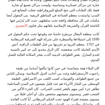
مراكز عسكرية وسياسية، وليست مراكز تصنيع أو تجارة.
نقابات التي تنتج السلع للبيروقراطية جعلت البضائع في
تندت معظم الصناعة في المناطق الريفية. بنى المغول أيضا
 كل محافظة واقعة تحت سلطتهم، حيث كان يُدرّس فيها
قرآن والشريعة الإسلامية بلغاتهم مثل فتاوى
الأمجيري
.
ة البنغال مزدهرة خاصةً عند وقوعها تحت حكم المغول في
إلى استيلاءها والسيطرة على شركة الهند الشرقية البريطانية
ي 1757. معظم الثروة تم تخزينها من قبل الطبقات الراقية، أجور
املة كانت منخفضة. كان الرق محدود إلى حد كبير بالنسبة
زل. بعض الطوائف الدينية أكدت بفخر المكانة العالية للعمل
ء هيئة متجانسة؛ في حين كانوا يتألفوا أساسا من طبقة
أرستقراطية وعدد من أجانب الدول الإسلامية، ويمكن للناس
لطوائف والقوميات كسب اللقب من الامبراطور. الطبقة
التجار الأثرياء هم عدد قليل يعيشون في المدن الساحلية؛
كبير منهم بالفقر لتجنب الضرائب. كان الجزء الأكبر من
ر .ومستوى معيشتهم منخفض مثل، أو أعلى قليلا من
ة فقراء الهنود تحت الحكم البريطاني. أياً كانت الفائدة
 البريطانيون من القنوات والصناعة الحديثة تم اضعافها بسبب