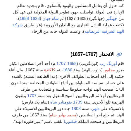
ن يعامل المسلمين والهنود بالتساوي، قام بتجديد نظام
 الدولة. تواصلت جهود تطوير الدولة المغولية في عهد كل
(جهانگير) (1605-1627) ثم
شاه جهان
(
1628
-
1658
).
ة التبادل التجاري مع البلدان الأوروبية (عن طريق
شركة
ية البريطانية
)، وعمت الدولة حالة من الرخاء.
 (1707–1857)
 زب
(اورَنگزيب) (
1658
-
1707
م) أحد آخر السلاطين الكبار
ور
(جنوب الهند) سنة
1686
، ثم
كلكندة
سنة 1687. مال أثناء
خذ أصحاب الطوائف الأخرى (عدا الطائفة السنية) بالشدة
ياسة المساواة بين أتباع الطوائف المختلفة. منذ القرن
 أصبحت الهند تواجه ضغوطا سياسية واقتصادية من طرف
ن أولا ثم البريطانيين. أصبح المغول بعد سنة
1707
يتلقون
و الأخرى. سنة
1739
يقومنادر شاه
(شاه بلاد فارس)
 على
دلهي
. سنة
1803
جاء دور البريطانيين للاستيلاء على
خلع آخر السلاطين (
محمد بهادر شاه
) سنة 1857 من طرف
ين وأصبحت الملكة
فيكتوريا
تلقب باسم "إمبراطورة الهند".