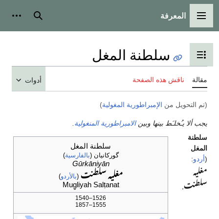
معرفة
الرئيسية
بحث
أدوات شخصية
سلطنة المغل
عرض جدول المحتويات
قش هذه الصفحة
أدوات
يل من
الإمبراطورية المغولية
)
خلـَط بينها وبين
الامبراطورية المنغولية
.
سلطنة المغل
گورکانیان
(
بالفارسية
)
Gūrkāniyān
مغلیہ سلطنت
(
بالأردو
)
Mug̱liyah Salṭanat
1526–1540
1555–1857