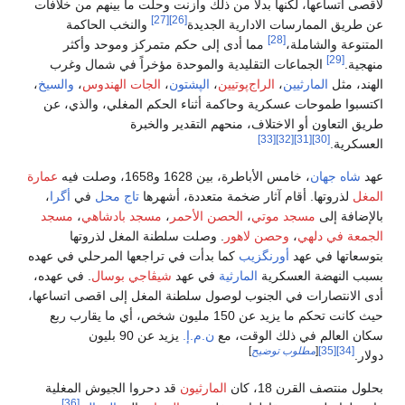
عها، لكنها بدلاً من ذلك وازنت وحلت ما بينهم من خلافات
[27]
[26]
لممارسات الادارية الجديدة
والنخب الحاكمة
[28]
الشاملة،
مما أدى إلى حكم متمركز وموحد وأكثر
الجماعات التقليدية والموحدة مؤخراً في شمال وغرب
المارثيين
،
الراج‌پوتيين
،
الپشتون
،
الجات الهندوس
،
والسيخ
،
موحات عسكرية وحاكمة أثناء الحكم المغلي، والذي، عن
ون أو الاختلاف، منحهم التقدير والخبرة
[33]
[32]
[31]
[30]
هان
، خامس الأباطرة، بين 1628 و1658، وصلت فيه
عمارة
تها. أقام آثار ضخمة متعددة، أشهرها
تاج محل
في
أگرا
،
لى
مسجد موتي
،
الحصن الأحمر
،
مسجد بادشاهي
،
مسجد
 دلهي
،
وحصن لاهور
. وصلت سلطنة المغل لذروتها
 في عهد
أورنگزيب
كما بدأت في تراجعها المرحلي في عهده
ضة العسكرية
المارثية
في عهد
شيڤاجي بوسال
. في عهده،
صارات في الجنوب لوصول سلطنة المغل إلى اقصى اتساعها،
حيث كانت تحكم ما يزيد عن 150 مليون شخص، أي ما يقارب ربع
لم في ذلك الوقت، مع
ن.م.إ.
يزيد عن 90 بليون
[
مطلوب توضيح
]
القرن 18، كان
المارثيون
قد دحروا الجيوش المغلية
[36]