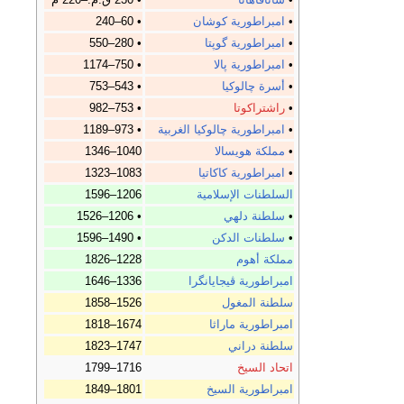
•
امبراطورية كوشان
• 60–240
•
امبراطورية گوپتا
• 280–550
•
امبراطورية پالا
• 750–1174
•
أسرة چالوكيا
• 543–753
•
راشتراكوتا
• 753–982
•
امبراطورية چالوكيا الغربية
• 973–1189
•
مملكة هويسالا
1040–1346
•
امبراطورية كاكاتيا
1083–1323
السلطنات الإسلامية
1206–1596
•
سلطنة دلهي
• 1206–1526
•
سلطنات الدكن
• 1490–1596
مملكة أهوم
1228–1826
امبراطورية ڤيجايانگرا
1336–1646
سلطنة المغول
1526–1858
امبراطورية ماراثا
1674–1818
سلطنة دراني
1747–1823
اتحاد السيخ
1716–1799
امبراطورية السيخ
1801–1849