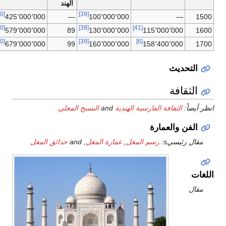
الهند
[40]
[39]
—
425٬000٬000
—
100٬000٬000
—
[40]
[39]
[41]
20
579٬000٬000
89
130٬000٬000
115٬000٬000
[40]
[39]
[6]
23
679٬000٬000
99
160٬000٬000
158٬400٬000
ديث
افة
:
الثقافة الفارسية الهندية
and
النسيج المغلي
 والعمارة
ئيسيs:
رسم المغل
,
عمارة المغل
, and
حدائق المغل