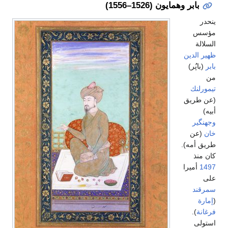
مايون (1526–1556)
.
ا