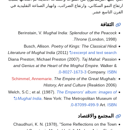
مو السكاني، وارتفاع الضرائب، وانهيار الصناعة التقليدية في
اسع عشر.
افة
Berinstain, V.
Mughal India: Splendour of the P
Throne
(London, 
Busch, Allison.
Poetry of Kings: The Classical
Literature of Mughal India
(2011)
excerpt and text 
Diana Preston; Michael Preston (2007).
Taj Mahal: P
and Genius at the Heart of the Moghul Empire
. Wa
.
0-8027-1673-3
Company
Schimmel, Annemarie
.
The Empire of the Great Mu
History, Art and Culture
(Reaktion 
Welch, S.C.; et al. (1987).
The Emperors' album: ima
Mughal India
. New York: The Metropolitan Mus
.
0-87099-499-9
Art
تمع والاقتصاد
Chaudhuri, K. N. (1978), "Some Reflections on th