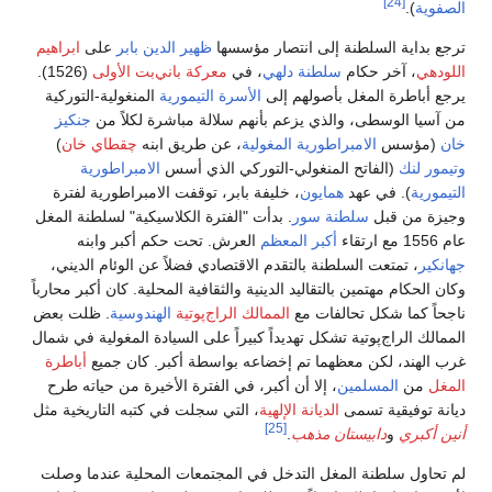
[
ة السلطنة إلى انتصار مؤسسها
ظهير الدين بابر
على
ابراهيم
آخر حكام
سلطنة دلهي
، في
معركة باني‌بت الأولى
(1526).
رة المغل بأصولهم إلى
الأسرة التيمورية
المنغولية-التوركية
وسطى، والذي يزعم بأنهم سلالة مباشرة لكلاً من
جنكيز
سس
الامبراطورية المغولية
، عن طريق ابنه
چقطاي خان
)
(الفاتح المنغولي-التوركي الذي أسس
الامبراطورية
 في عهد
همايون
، خليفة بابر، توقفت الامبراطورية لفترة
 قبل
سلطنة سور
. بدأت "الفترة الكلاسيكية" لسلطنة المغل
أكبر المعظم
العرش. تحت حكم أكبر وابنه
متعت السلطنة بالتقدم الاقتصادي فضلاً عن الوئام الديني،
 مهتمين بالتقاليد الدينية والثقافية المحلية. كان أكبر محارباً
ا شكل تحالفات مع
الممالك الراج‌پوتية
الهندوسية
. ظلت بعض
راج‌پوتية تشكل تهديداً كبيراً على السيادة المغولية في شمال
، لكن معظهما تم إخضاعه بواسطة أكبر. كان جميع
أباطرة
المسلمين
، إلا أن أكبر، في الفترة الأخيرة من حياته طرح
يقية تسمى
الديانة الإلهية
، التي سجلت في كتبه التاريخية مثل
[25]
و
دابيستان مذهب
.
سلطنة المغل التدخل في المجتمعات المحلية عندما وصلت