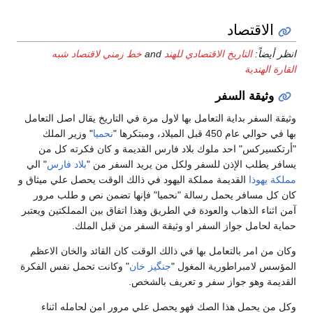
قتصاد
:
التاريخ الاقتصادي للهند
and
خط زمني لاقتصاد شبه
دية
ة السفر
ر بداية التعامل بها لاول مرة في التاريخ يقال اصل التعامل
 الميلاد، ومبتكرها "
نحميا
" وزير الملك
س" احد ملوك بلاد فارس القديمة و كان فكرته كل من
ب الإذن للسفر ولكل من يريد السفر من "
بلاد فارس
" الي
ا
القديمة مملكة اليهود في ذالك الوقت يحصل علي ميثاق و
افر يحمل رسالة "نحميا" فإنها تضمن نص و طلب مرور
الذهاب والعودة في الطريق وهذا اتفاق بين المملكتين ويعتبر
ل جواز السفر او وثيقة السفر من قبل الملك.
ر بالتعامل بها في ذالك الوقت كان القائد والخان الاعظم
مبراطورية المغول "
جنگيز خان
" وكانت تحمل نفس الفكرة
هو جواز سفر و تعريف بالشخص.
مل هذا الصك فهو يحصل علي مرور امن لحامله اثناء