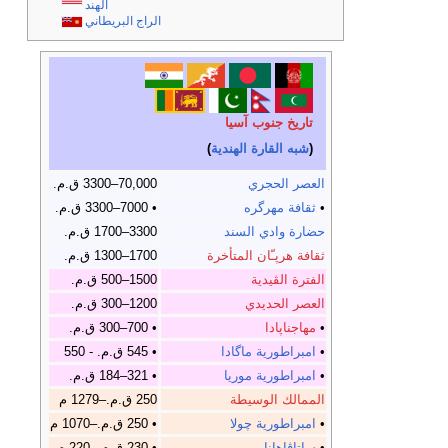
الهند
الراج البريطاني
تاريخ جنوب آسيا
(
شبه القارة الهندية
)
العصر الحجري
70,000–3300 ق.م.
•
ثقافة مهرگره
• 7000–3300 ق.م.
حضارة وادي السند
3300–1700 ق.م.
ثقافة هرپـّان المتأخرة
1700–1300 ق.م.
الفترة الڤيدية
1500–500 ق.م.
العصر الحديدي
1200–300 ق.م.
•
مهاجناپادا
• 700–300 ق.م.
•
امبراطورية ماگادا
• 545 ق.م. - 550
•
امبراطورية موريا
• 321–184 ق.م.
الممالك الوسيطة
250 ق.م.–1279 م
•
امبراطورية چولا
• 250 ق.م.–1070 م
•
ساتاڤاهانا
• 230 ق.م.–220 م