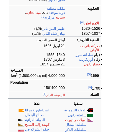
الحكومة
ملكية مطلقة
،
دولة موحدة
ذات
بنية اتحادية
،
[3]
سيادية
مركزية
[4]
الامبراطور
• 1526–1530
ظهير الدين بابر
(الأول)
• 1837–1857
بهادر شاه الثاني
(الأخير)
الحقبة التاريخية
أوائل العصر الحديث
•
معركة باني‌بت
21 أبريل 1526
الأولى
• قيام
سلطنة سور
1540–1555
• وفاة
أورنگزيب
3 مارس 1707
•
حصار دلهي
21 سبتمبر 1857
المساحة
2
[5]
(1،500،000 sq mi)
4،000،000 km
1690
Population
[6]
158٬400٬000
• 1700
[7]
العملة
الروپية
،
الدام
سبقها
تلاها
الدولة التيمورية
امبراطورية مراثا
صباح البنغال
سلطنة دلهي
دويلات راج‌پوت
الدولة الدرانية
سلطنة البنغال
كونفدرالية السيخ
حكم الشركة في
سلطنات الدكن