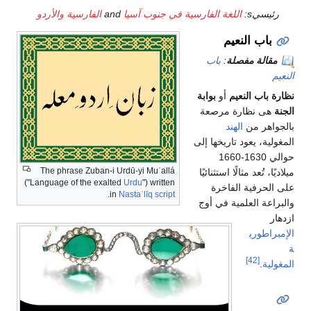
اللغة الفارسية في جنوب آسيا
and
الفارسية والأردو
النعيم
 مفصلة
:
باب
النعيم
أو
بوابة
ظارة مرصعة
من
الهند
عود تاريخها إلى
حوالي 1630-1660
The phrase
Zuban-i Urdū-yi Muʿallá
 مثالًا استثنائيًا
("Language of the exalted
Urdu
") written
ة الفاخرة
.
in
Nastaʿlīq script
لعلمية في أوج
ي