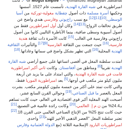
Mughliyah
)
or
Mogul Empire
، كانت
romanized:
ة في
شبه القارة الهندية
، تأسست عام 1527. أسسها
رة
مسلمة
ذات أصول
چقطاية
مغولية-توركية
من
آسيا
[12]
[11]
[
مع نسب
راج‌پوتي
وفارسي
هندي واضح عن
[14]
[13]
فات الزواج؛
وكان أول
أول امبراطورين
فقط من
ة وسطى صافية، بينما الأباطرة التاليين كانوا من أصول
[15]
فارسية في الغالب.
كانت الأسرة ذات ثقافة
هندية
[17]
[9]
حيث جمعت بين الثقافة
الفارسية
والتأثيرات
الثقافية
[18]
[16]
لية
التي تظهر بشكل واضح في سماتها وعاداتها.
نة المغل في أقصى اتساعها على جميع أراضي
شبه القارة
[6]
باً
ومناطق من
أفغانستان
. وكانت
ثاني أكبر امبراطورية
ه القارة الهندية
، والتي امتداد على ما يزيد عن أربعة
[5]
و متر مكعب في أوجها،
بعد
امبراطورية الموريا
فقط،
ت تمتد على أكثر من خمسة مليون كيلومتر مكعب. بشرت
[19]
عصر
ما قبل الصناعي
،
وحوالي القرن السابع عشر،
د المغلية أكبر قوى اقتصادية في العالم، حيث كانت تساهم
[21]
[20]
ن.م.إ. العالمي
،
وكانت رائدة عالمية في التصنيع،
[22]
لعالمي حتى القرن 18.
[23]
ة المغل "العصر الذهبي الأخير للهند"
واحدى
ت البارود
الإسلامية الثلاثة (مع
الدولة العثمانية
وفارس