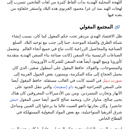
حلية الهندية بدأت الفاظ كثيرة من لغات الفاتحين تتسرب إلى
د منذ ان غزا محمود الغزنوى هذه البلاد واستقر خلفاؤه من
تمع المغولي
اد الهندي مزدهر تحت حكم المغول كما كان، بسبب إنشاء
 والعملة الموحدة، جنبا إلى جنب مع توحيد البلاد. السلع
المحاصيل الزراعية كانت تباع في جميع أنحاء العالم . وتشمل
لرئيسية بناء السفن (كانت صناعة بناء السفن الهندية متقدمة
بيع الهنود أيضاً هذه السفن للشركات الأوروبية)،
ت، والفولاذ. حافظ المغول على أسطول صغير، الذي كان
اج إلى مكة المكرمة، ويستورد بعض الخيول العربية إلى
ل
في السند كانت في الغالب مستقلة. حافظ المغول أيضا
 الشراعية النهرية
داو (سفينة)
، والتي تنقل الجنود على
حارب المتمردين. ومن بين الأدميرالات المعروفين كان هناك
، مناوار خان، ومحمد صالح كامبو. أيضا حمى المغول
حبش
كان بحارتها ذائعو الصيت غالبا ما يرحلوا إلى الصين وساحل
ا السواحيلية، مع بعض المواد المغولية المستهلكة في
خاص.
دن والبلدات تحت حكم المغول. وعادةً ما كانت هذه المدن