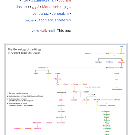
Jotham
•
Uzziah/Azariah
•
آحاز
•
حزقيا
•
Manasseh
•
أمون
•
•
Josiah
Jehoahaz
•
Jehoiakim
•
Jeconiah/Jehoiachin
•
صدقيا
view
talk
edit
This box: