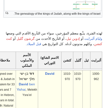
The genealogy of the kings of Judah, along with the kings of Israel
ه الفترة، يتـَّبع معظم المؤرخين، سواء من التآريخ الأقدم التي وضعها
ام ألبرايت
أو
إدوين ثيل
، أو التآريخ الأحدث من
گرشون گليل
أو
كنث
شن
، وكلهم مدونون أدناه. كل التواريخ هي
قبل الميلاد
.
الأسم
الاسم الشائع/
برايت
ثيل
گليل
كتشن
والأسلوب
ملاحظات
التوراتي
الملكي
David
דוד
בן-ישי
Reigned over
1010-
1010-
1000
מלך ישראל
Israel & Judah in
970
970
962
David
ben
Jerusalem for 33
Yishai
,
years and 7
Melekh
years in Hebron,
Ysra’el
40 years in total.
Death: Natural