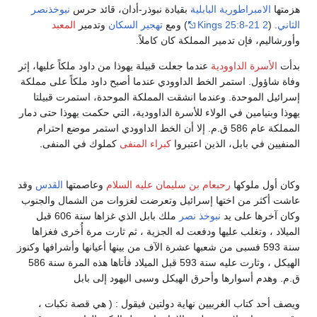
متها
الامبراطورية البابلية
بقيادة نبوذر-أدان، قائد حرس
نبوخذنصر
اني
. (
2 Kings 25:8-21
) ومع
تهجير السكان
وتدمير
المعبد
رشاليم، فإن تدمير المملكة كان كاملاً.
أت
الأسرة الداوودية
عندما جعلت قبيلة يهوذا من داود ملكاً عليها، إثر
اة شاؤول. استمر الخط الداوودي عندما أصبح داود ملكاً على مملكة
رائيل الموحدة. وعندما انشقت المملكة الموحدة، استمرت قبيلتا
ذا وبنيامين في الولاء للأسرة الداوودية، التي حكمت يهوذا حتى دمار
المملكة عام 586 ق.م. إلا أن الخط الداوودي استمر موضع احترام
نفيين في بابل، الذين اعتبروا
كبراء المنفى
كملوك في المنفى.
ان أول ملوكها
رحبعام بن سليمان عليه السلام
وعاصمتها
القدس
وقد
شت أكثر من اختها إسرائيل وتعرضت لغزوات من الشمال والجنوب
ان آخرها على يد
نبوخذ نصر
ملك بابل الذي غزاها سنة 606 قبل
يلاد ، وتغلب عليها ودفعت له الجزية ، ثم ثارت مرة أُخرى فغزاها
سنة 593 فسبى من شعبها عشرة الآف من بينها أعيانها وأشرافها وكنوز
الهيكل ، وثارت عليه سنة 593 قبل الميلاد فأتاها هذه المرة سنة 586
م. وهدم أسوارها وأحرق الهيكل وسبى اليهود إلى بابل
صف أحد كتاب الغربيين نهاية دولتين فيقول : ( هي قصة نكبات ،