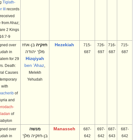
king
Tiglath-
Pileser III
records
he received
tribute from Ahaz;
compare 2 Kings
16:7-9
Hezekiah
חזקיה
בן-אחז
Reigned over
715-
726-
716-
715-
מלך יהודה
Judah in
687
697
687
687
Hizqiyah
Jerusalem for 29
ben ’Ahaz
,
years. Death:
Natural Causes
Melekh
Contemporary
Yehudah
with
Sennacherib
of
Assyria and
Merodach-
Baladan
of
Babylon.
Manasseh
מנשה
Reigned over
687-
697-
687-
687-
בן-חזקיה מלך
Judah in
642
642
643
642