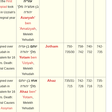
עזריה
that the
First
בן-אמציה מלך
Olympiad
took
יהודה
place in Uzziah's
‘Azaryah
48th regnal year.
ben
’Amatzyah
,
Melekh
Yehudah
Jotham
יותם
בן-עזיה
Reigned over
750-
758-
740-
742-
מלך יהודה
Judah in
735/30
742
732
735
Yotam
ben
Jerusalem for 16
‘Uziyah
,
years. Death:
Natural Causes
Melekh
Yehudah
Ahaz
אחז
בן-יותם
Reigned over
735/31-
742-
732-
735-
מלך יהודה
Judah in
715
726
716
715
ben
’Ahaz
Jerusalem for 16
Yotam
,
years. Death:
Natural Causes
Melekh
The
Assyrian
Yehudah