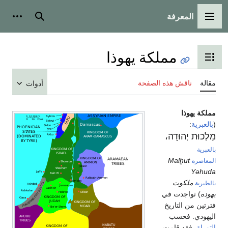
المعرفة
لقائمة الرئيسية
بحث
أدوات شخص
مملكة يهوذا
بديل عرض جدول المحتويات
الة
ناقش هذه الصفحة
أدوات
لكة يهوذا
لعبرية
:
ְכוּת יְהוּדָה
،
عبرية
Malḫut
عاصرة
Yəhu
ملكوت
طبرية
وده
) تواجدت في
تين من التاريخ
يهودي. فحسب
وراة
، فقد قامت