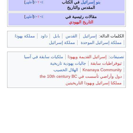
بنو إسرائيل
في الكتاب
e
t
v
أظهر
المقدس والتاريخ
مقالات رئيسية في
e
t
v
أظهر
التاريخ اليهودي
كلمات الدالة:
إسرائيل
القدس
بابل
داود
مملكة يهوذا
مملكة إسرائيل الموحدة
مملكة إسرائيل
صنيفات
:
إسرائيل القديمة ويهوذا
ملكيات سابقة في آسيا
ثيوقراطيات سابقة
جاليات يهودية تاريخية
Knanaya Community
الهلال الخصيب
دول وأراضي تأسست في the 10th century BC
مملكتا إسرائيل ويهودا التاريخيتين