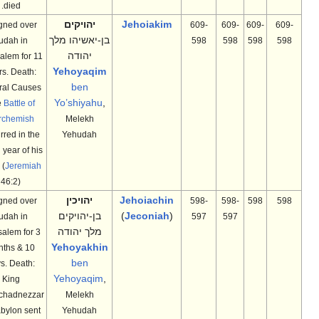
died.
Jehoiakim
יהויקים
Reigned over
609-
609-
609-
609-
בן-יאשיהו מלך
Judah in
598
598
598
598
יהודה
Jerusalem for 11
Yehoyaqim
years. Death:
ben
Natural Causes
Yo’shiyahu
,
The
Battle of
Carchemish
Melekh
occurred in the
Yehudah
fourth year of his
reign (
Jeremiah
46:2)
Jehoiachin
יהויכין
Reigned over
598-
598-
598
598
(
Jeconiah
)
בן-יהויקים
Judah in
597
597
מלך יהודה
Jerusalem for 3
Yehoyakhin
months & 10
ben
days. Death:
Yehoyaqim
,
King
Nebuchadnezzar
Melekh
of Babylon sent
Yehudah