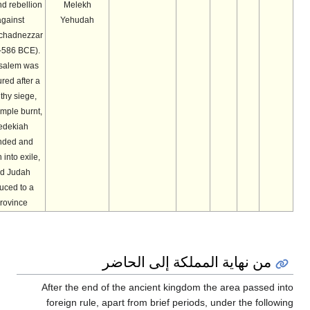
second rebellion
Melekh
against
Yehudah
Nebuchadnezzar
(588-586 BCE).
Jerusalem was
captured after a
lengthy siege,
the temple burnt,
Zedekiah
blinded and
taken into exile,
and Judah
reduced to a
province.
من نهاية المملكة إلى الحاضر
After the end of the ancient kingdom the area passed in
foreign rule, apart from brief periods, under the followi