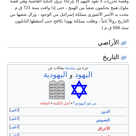
صة تحررات لا تعود عليهم إلا بإرجاء نزول النكبة القاضية وهي قصة
ملوك همج يحكمون شعباً من الهمج ، حتى إذا وافت سنة 721 ق.م.
ت يد الأسر الآشوري مملكة إسرائيل من الوجود ، وزال شعبها من
اريخ زوالاً تاماً ، وظلت مملكة يهوذا تكافح حتى أسقطها البابليون
5 ق.م.)
الأراضي
التاريخ
جزء من
سلسلة
مقالات عن
اليهود
اليهودية
و
من هو اليهودي؟
•
أصل الكلمة
•
الثقافة
أظهر
الدين
أظهر
النصوص
أظهر
الأعراق
أظهر