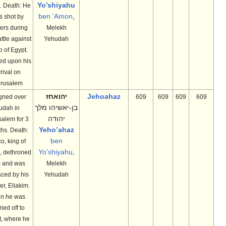
Yo’shiyahu
years. Death: He
ben ’Amon
,
was shot by
archers during
Melekh
the battle against
Yehudah
Neco of Egypt.
He died upon his
arrival on
Jerusalem.
Jehoahaz
יהואחז
Reigned over
609
609
609
609
בן-יאשיהו מלך
Judah in
יהודה
Jerusalem for 3
Yeho’ahaz
months. Death:
ben
Neco, king of
Yo’shiyahu
,
Egypt, dethroned
him and was
Melekh
replaced by his
Yehudah
brother, Eliakim.
Then he was
carried off to
Egypt, where he