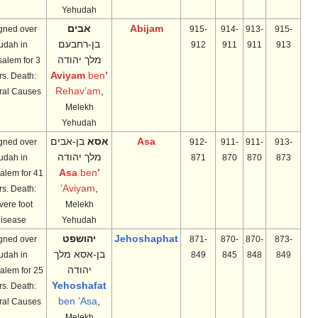
Yehudah
Abijam
אבים
Reigned over
915-
914-
913-
915-
בן-רחבעם
Judah in
912
911
911
913
מלך יהודה
Jerusalem for 3
ben
’Aviyam
years. Death:
Rehav’am
,
Natural Causes
Melekh
Yehudah
Asa
אסא
בן-אבים
Reigned over
912-
911-
911-
913-
מלך יהודה
Judah in
871
870
870
873
ben
’Asa
Jerusalem for 41
’Aviyam
,
years. Death:
Severe foot
Melekh
disease
Yehudah
Jehoshaphat
יהושפט
Reigned over
871-
870-
870-
873-
בן-אסא מלך
Judah in
849
845
848
849
יהודה
Jerusalem for 25
Yehoshafat
years. Death:
ben ’Asa
,
Natural Causes
Melekh