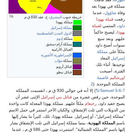
لكة في يهوذا بعد
اة
شاؤول
، عندما
خريطة جنوب
المشرق
، ح. عقد 830 ق.م.
عت
قبيلة يهوذا
مملكة يهوذا
د
، المنتمي
لقبيلة
مملكة إسرائيل
ذا
، ليصبح حاكماً
الدول المدن الفلسطينية
يهم. وبعد سبع
مملكة
إدوم
مملكة آرام-دمشق
وات أصبح داود
القبائل الآرامية
كاً على
مملكة
الإمبراطورية الآشورية
رائيل
المعاد
مملكة
مؤاب
يدها. أثناء تلك
قبائل أروبو
فترة، أصبحت
قبائل نبطو
رشاليم
عاصمة
مملكة الموحدة. (
2
Samuel 5:6
) إلا أنه في حوالي 930 ق.م.، انقسمت المملكة
موحدة، حين رفض عشرة من
قبائل بني إسرائيل
الإثنى عشر أن
بح حفيد داود،
رحبعام
ملكاً عليهم. مملكة يهوذا المعدلة كانت واحدة
 الدويلات التي تلت الإنشقاق، والكيان الآخر استمر في حمل الاسم
لكة إسرائيل"، أو إسرائيل. مملكة يهوذا، تلك، كثيراً ما يشار إليها
سم
المملكة اليهودية
، بينما مملكة إسرائيل التي تلت الإنشقاق يشار
إليها باسم "المملكة الشمالية". استمرت يهوذا حتى 586 ق.م.، عندما