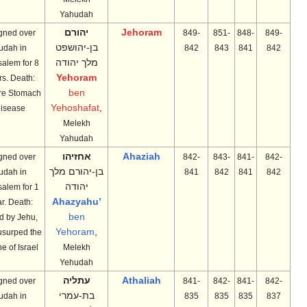
Yahudah
Jehoram
יהורם
Reigned over
849-
851-
848-
849-
בן-יהושפט
Judah in
842
843
841
842
מלך יהודה
Jerusalem for 8
Yehoram
years. Death:
ben
Severe Stomach
Yehoshafat
,
disease
Melekh
Yahudah
Ahaziah
אחזיהו
Reigned over
842-
843-
841-
842-
בן-יהורם מלך
Judah in
841
842
841
842
יהודה
Jerusalem for 1
’Ahazyahu
year. Death:
ben
Killed by Jehu,
Yehoram
,
who usurped the
throne of Israel
Melekh
Yehudah
Athaliah
עתליה
Reigned over
841-
842-
841-
842-
בת-עמרי
Judah in
835
835
835
837