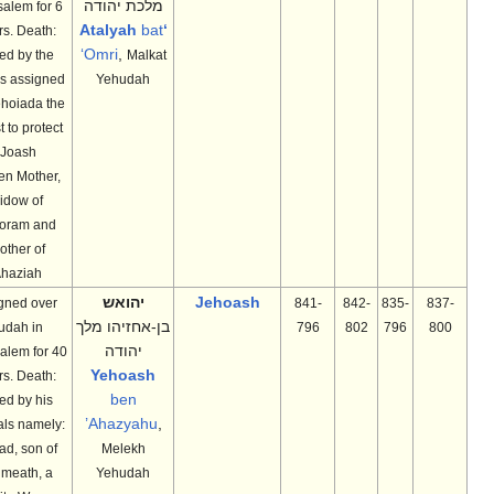
מלכת יהודה
Jerusalem for 6
bat
‘Atalyah
years. Death:
‘Omri
,
Killed by the
Malkat
troops assigned
Yehudah
by Jehoiada the
Priest to protect
Joash.
Queen Mother,
widow of
Jehoram and
mother of
Ahaziah
Jehoash
יהואש
Reigned over
841-
842-
835-
837-
בן-אחזיהו מלך
Judah in
796
802
796
800
יהודה
Jerusalem for 40
Yehoash
years. Death:
ben
Killed by his
’Ahazyahu
,
officials namely:
Zabad, son of
Melekh
Shimeath, a
Yehudah