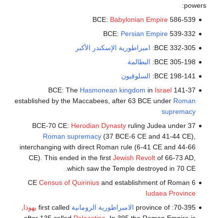
power
Babylonian Empire
586-539 BCE:
Persian Empire
539-332 BCE:
332-305 BCE:
امبراطورية الإسكندر الأكبر
305-198 BCE:
البطالمة
198-141 BCE:
السلوقيون
Hasmonean kingdom
in
Israel
141-37 BCE: The
established by the Maccabees, after 63 BCE under
Roman
supremacy
Herodian Dynasty
ruling Judea under
37 BCE-70 CE:
Roman supremacy
(37 BCE-6 CE and 41-44 CE),
interchanging with direct Roman rule (6-41 CE and 44-66
CE). This ended in the first
Jewish Revolt
of 66-73 AD,
which saw the Temple destroyed in 70 CE.
Census of Quirinius
and establishment of Roman
6 CE
Iudaea Province
70-395: province of
الامبراطورية الرومانية
first called
يهوذا
,