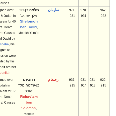
causes
سليمان
שלמה
בן-דוד
Reigned over
971-
970-
962-
מלך ישראל
Israel & Judah in
931
931
922
Shelomoh
Jerusalem for 40
ben David
,
years. Death:
Natural Causes
Melekh Ysra’el
Son of David by
Bathsheba
, his
rights of
succession were
disputed by his
older half-brother
Adonijah
رحبعام
רחבעם
Reigned over
931-
931-
931-
922-
בן-שלמה מלך
Judah in
915
914
913
915
יהודה
Jerusalem for 17
Rehav’am
years. Death:
ben
Natural Causes
Shlomoh
,
Melekh