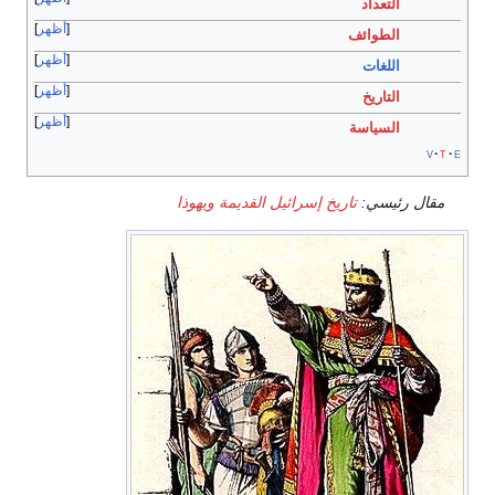
التعداد
أظهر
الطوائف
أظهر
اللغات
أظهر
التاريخ
أظهر
السياسة
v
t
مقال رئيسي:
تاريخ إسرائيل القديمة ويهوذا