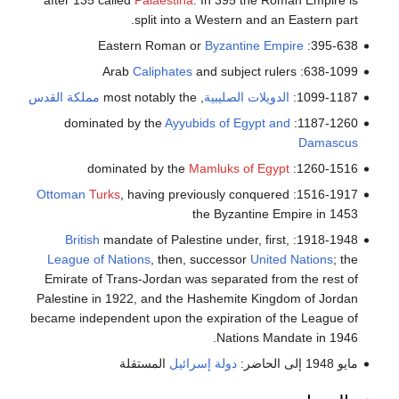
after 135 called
Palaestina
. In 395 the Roman Empire is
split into a Western and an Eastern part.
Byzantine Empire
395-638: Eastern Roman or
Caliphates
and subject rulers
638-1099: Arab
1099-1187:
الدويلات الصليبية
, most notably the
مملكة القدس
Ayyubids of Egypt and
1187-1260: dominated by the
Damascus
Mamluks of Egypt
1260-1516: dominated by the
Ottoman
Turks
, having previously conquered
1516-1917:
the Byzantine Empire in 1453
British
mandate of Palestine under, first,
1918-1948:
League of Nations
, then, successor
United Nations
; the
Emirate of Trans-Jordan was separated from the rest of
Palestine in 1922, and the Hashemite Kingdom of Jordan
became independent upon the expiration of the League of
Nations Mandate in 1946.
مايو 1948 إلى الحاضر:
دولة إسرائيل
المستقلة