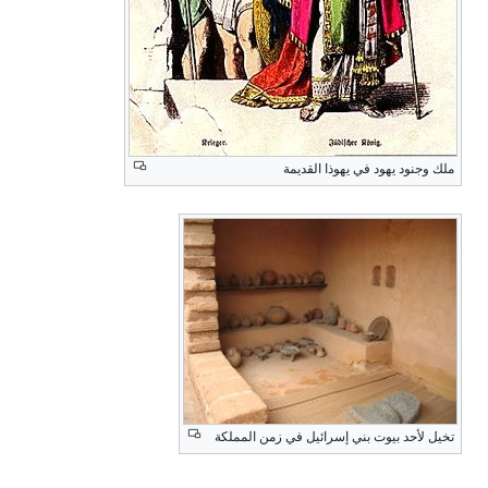
لك وجنود يهود في يهوذا القديمة
خيل لأحد بيوت بني إسرائيل في زمن المملكة