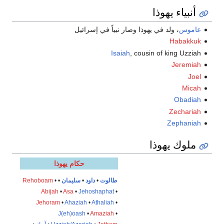
أنبياء يهوذا
عاموس
، ولد في يهوذا وصار نبياً في إسرائيل
Habakkuk
Isaiah
, cousin of king Uzziah
Jeremiah
Joel
Micah
Obadiah
Zechariah
Zephaniah
ملوك يهوذا
حكام يهوذا
طالوت
•
داود
•
سليمان
•
•
Rehoboam
Abijah
•
Asa
•
Jehoshaphat
•
Jehoram
•
Ahaziah
•
Athaliah
•
J(eh)oash
•
Amaziah
•