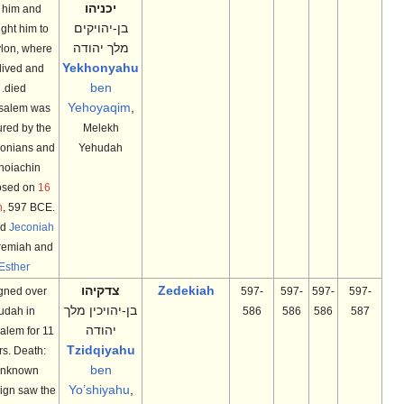
יכניהו
for him and
בן-יהויקים
brought him to
מלך יהודה
Babylon, where
Yekhonyahu
he lived and
ben
died.
Yehoyaqim
,
Jerusalem was
captured by the
Melekh
Babylonians and
Yehudah
Jehoiachin
deposed on
16
March
, 597 BCE.
Called
Jeconiah
in Jeremiah and
Esther
Zedekiah
צדקיהו
Reigned over
597-
597-
597-
597-
בן-יהויכין מלך
Judah in
586
586
586
587
יהודה
Jerusalem for 11
Tzidqiyahu
years. Death:
ben
Unknown.
Yo’shiyahu
,
His reign saw the