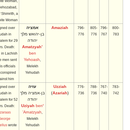
Moabite Woman,
and Jehozabad,
son of Shimrith, a
Moabite Woman.
Amaziah
אמציה
Reigned over
796-
805-
796-
800-
בן-יהואש מלך
Judah in
776
776
767
783
יהודה
Jerusalem for 29
’Amatzyah
years. Death:
ben
Killed in Lachish
Yehoash
,
by the men sent
by his officials
Melekh
who conspired
Yehudah
against him.
Uzziah
עזיה
Reigned over
776-
788-
767-
783-
(
Azariah
)
בן-אמציה מלך
Judah in
736
736
740
742
יהודה
Jerusalem for 52
ben
‘Uziyah
years. Death:
’Amatzyah
,
Tzaraas
George
Melekh
Syncellus
wrote
Yehudah