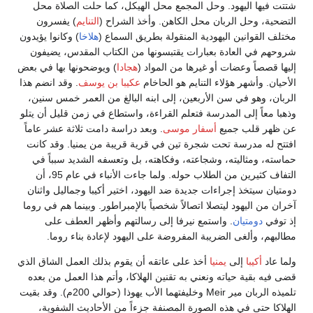
شتتت فيها اليهود. وحل المجمع محل الهيكل، كما حلت الصلاة محل
التضحية، وحل الربان محل الكاهن. وأخذ الشراح (
التنايم
) يفسرون
مختلف القوانين اليهودية المنقولة بطريق السماع (
هلاخا
) وكانوا يؤيدون
شروحهم في العادة بعبارات يقتبسونها من الكتاب المقدس، يضيفون
إليها قصصاً وعضات أو غيرها من المواد (
هجادا
) ويوضحونها بها في بعض
الأحيان. وأشهر هؤلاء التنايم هو الحاخام
عكيبا بن يوسف
. وقد انضم هذا
الربان، وهو في سن الأربعين، إلى ابنه البالغ من العمر خمس سنين،
وذهبا معاً إلى المدرسة فتعلم القراءة، واستطاع في زمن قليل أن يتلو
عن ظهر قلب جميع
أسفار موسى
. وبعد دراسة دامت ثلاثة عشر عاماً
افتتح له مدرسة تحت شجرة تين في قرية قريبة من يمنيا. وقد كانت
حماسته، ومثاليته، وشجاعته، وفكاهته، بل وتعسفه الشديد سبباً في
التفاف كثيرين من الطلاب حوله. ولما جاءت الأنباء في عام 95، أن
دومتيان سيتخذ إجراءات جديدة ضد اليهود، اختير أكيبا وجماليل واثنان
آخران من اليهود ليتصلا اتصالاً شخصياً بالإمبراطور. وبينما هم في روما
إذ توفي
دومتيان
. واستمع نيرفا إلى رسالتهم وأظهر العطف على
مطالبهم، وألغى الضريبة المفروضة على اليهود لإعادة بناء روما.
ولما عاد
أكيبا
إلى
يمنيا
أخذ على عاتقه أن يقوم بذلك العمل الشاق الذي
قضى فيه بقية حياته ونعني به تقنين الهلاكا، وأتم هذا العمل من بعده
تلميذه الربان مير Meir وخليفتهما الأب يهوذا (حوالي 200م). وقد بقيت
الهلاكا حتى في هذه الصورة المصنفة جزءاً من الأحاديث الشفوية،