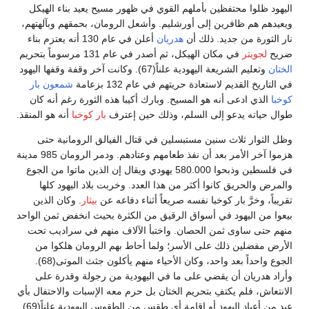
اليهود ظلوا محتفظين بأملهم القوي في ظهور مسيح يعيد بناء الهيكل
ويعيدهم هم ظافرين إلى أورشليم. وأشعل الرومان، بحمقهم وبآلهتهم،
نار الثورة من جديد. ذلك أن
هدريان
أعلن في عام 130 أنه يعتزم بناء
ضريح
لجوبتر
في مكان الهيكل، ثم أصدر في عام 131 مرسوماً بتحريم
الختان
وتعليم الشريعة اليهودية علناً(67). وكانت آخر وقفة وقفها اليهود
في التاريخ القديم لاستعادة حريتهم في عام 132 بزعامة
شمعون بار
كوخبا
الذي ادعى أنه هو المسيح. وبارك أكيبا هذه الثورة رغم أنه كان
طوال حياته يدعو إلى السلم، وذلك حين إعترف
بار كوخبا
أنه هو المنقذ.
وظل الثوار ثلاث سنين مستبسلين في قتال الفيالق الرومانية حتى
هزموا آخر الأمر بعد أن نفذ طعامهم وعتادهم. ودمر الرومان 985 مدينة
في فلسطين وذبحوا 580.000 يهودي ويقال إن الذين ماتوا من الجوع
والمرض والحريق كانوا أكثر من هذا العدد. وخربت بلاد اليهود كلها
تقريباً، وخرَّ بار كوخبا نفسه صريعاً أثناء دفاعه عن
بيثار
. وكان الذين
بيعوا من اليهود في أسواق الرقيق من الكثرة بحيث انخفض ثمن الواحد
منهم حتى ساوى ثمن الحصان. واختبأ الآلاف منهم في سراديب تحت
الأرض مفضلين ذلك على الأسر؛ ولما أحاط بهم الرومان هلكوا من
الجوع واحداً بعد واحد، وكان الأحياء منهم يأكلون جثث الموتى(68).
وأراد هدريان أن يقضي على ما في اليهودية من رجولة وقدرة على
الانتعاش، فلم يكتفِ بتحريم الختان بل حرم معه الإسبات والاحتفال بأي
عيد من أعياد اليهود أو إقامة أي طقس من الطقوس اليهودية علناً(69).