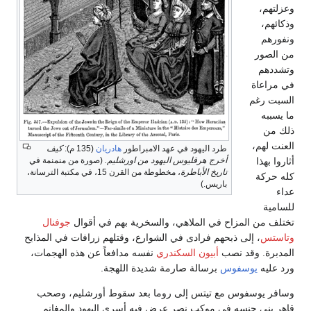
وعزلتهم،
وذكائهم،
ونفورهم
من الصور
وتشددهم
في مراعاة
السبت رغم
ما يسببه
ذلك من
العنت لهم،
طرد اليهود في عهد الامبراطور
هادريان
(135 م):
كيف
أثاروا بهذا
أخرج هرقليوس اليهود من اورشليم.
(صورة من منمنمة في
تاريخ الأباطرة
، مخطوطة من القرن 15، في مكتبة الترسانة،
كله حركة
باريس.)
عداء
للسامية
تختلف من المزاح في الملاهي، والسخرية بهم في أقوال
جوفنال
وتاستس
، إلى ذبحهم فرادى في الشوارع، وقتلهم زرافات في المذابح
المدبرة. وقد نصب
أبيون السكندري
نفسه مدافعاً عن هذه الهجمات،
ورد عليه
يوسفوس
برسالة صارمة شديدة اللهجة.
وسافر يوسفوس مع تيتس إلى روما بعد سقوط أورشليم، وصحب
قاهر بني جنسه في موكب نصر عرض فيه أسرى اليهود والمغانم