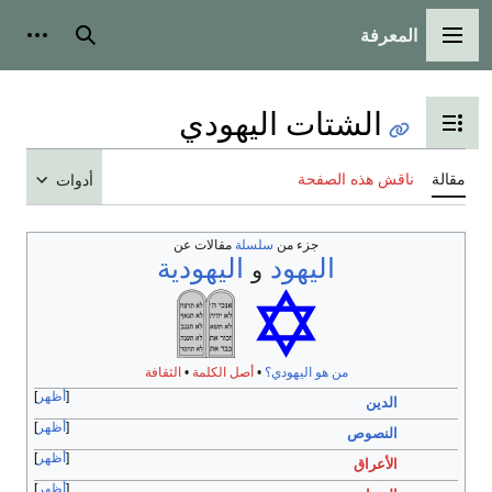
المعرفة
القائمة الرئيسية
بحث
أدوات
الشتات اليهودي
تبديل عرض جدول المحتويات
مقالة
ناقش هذه الصفحة
أدوات
جزء من
سلسلة
مقالات عن
اليهود
اليهودية
و
من هو اليهودي؟
•
أصل الكلمة
•
الثقافة
أظهر
الدين
أظهر
النصوص
أظهر
الأعراق
أظهر