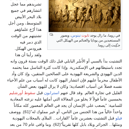
تشريدهم مما عجل
انتشارهم في جميع
بلاد البحر الأبيض
المتوسط، ومن أجل
هذا أرّخ علماؤهم
في روما، ما زال يوجد
تابوت
تيتوس
، ويصور
تشتيتهم من الوقت
المستعبدين من يودايا والغنائم من الهيكل التي
الذي دمر فيه
جـُلِبت إلى روما.
هيرودس الهيكل.
ولقد رأينا أن هذا
التشتيت بدأ بالسبي أو الأَسْر البابلي قبل ذلك الوقت بستة قرون وانه
تجدد باستيطانهم في الإسكندرية. وإذا كانت كثرة التناسل مما يحتمه
الدين اليهودي والشريعة اليهودية على الصالحين المتقين، وإذ كان وأد
الأطفال محرماً عليهم فإن انتشار اليهود كانت له أسباب من علم الأحياء
نفسه فضلاً عن أسباب اقتصادية؛ وكان لا يزال لليهود بعض الشأن
القليل في تجارة العالم. وقد قال عنهم
استرابون
قبل
سقوط أورشليم
بخمسين عاماً قولاً لا يخلو من المغالاة التي أملتها عليه نزعته المعادية
للسامية: "يصعب على الإنسان أن يجد في العالم المعمور كله مكاناً
واحداً خالياً من هذا الجنس من الناس، أو خير مملوك له"(61). ووصف
فيلو
قبل التشتيت بعشرين عاماً "القارات... الملآى بالمحلات اليهودية
ومثلها... الجزائر وبلاد بابل كلها تقريباً"(62). وما وافى عام 70 من بعد