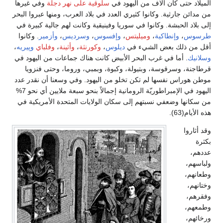
الميلاد حتى كان آلاف من اليهود في
سلوقية على نهر دجلة
وفي غيرها
من مدائن جارثية. وكانوا كثيري العدد في بلاد العرب، ومنها عبروا البحر
إلى بلاد الحبشة. وكانوا في سوريا وفينيقية وكانت لهم جالية كبيرة في
طرسوس
،
وإنطاكية
،
وميليتس
،
وإفسوس
،
وسرديس
،
وأزمير
. وكانوا
أقل من ذلك بعض الشيء في
ديلوس
،
وكورنثة
،
وأثينة
،
وفلباي
وپيريه
،
وسلانيك
. أما في غرب البحر الأبيض كانت هناك جماعات من اليهود في
قرطاجنة، وسرقوسة، وبتيولة، وكبوة، وبمبي، وروما، وحتى فنزويا
موطن هوراس نفسها لم تكن تخلو من اليهود. وفي وسعنا أن نقدر عدد
اليهود في الإمبراطوريّة الرومانية إجمالاً بنحو سبعة ملايين أي نحو 7%
من سكانها وضعفي نسبتهم إلى سكان الولايات المتحدة الأمريكية في
هذه الأيام(63).
وقد أثاروا
بكثرة
عددهم،
ولباسهم،
وطعانهم،
وختانهم،
وفقرهم،
وطمعهم،
ورخائهم،