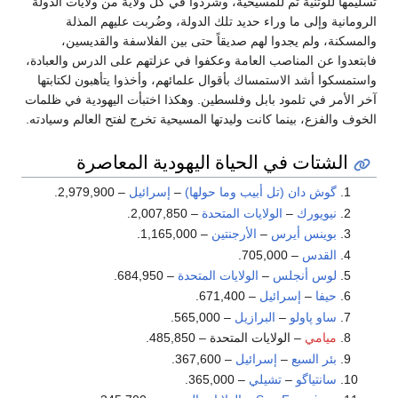
تسليمها للوثنية ثم للمسيحية، وشُردوا في كل ولاية من ولايات الدولة
الرومانية وإلى ما وراء حديد تلك الدولة، وضُربت عليهم المذلة
والمسكنة، ولم يجدوا لهم صديقاً حتى بين الفلاسفة والقديسين،
فابتعدوا عن المناصب العامة وعكفوا في عزلتهم على الدرس والعبادة،
واستمسكوا أشد الاستمساك بأقوال علمائهم، وأخذوا يتأهبون لكتابتها
آخر الأمر في تلمود بابل وفلسطين. وهكذا اختبأت اليهودية في ظلمات
الخوف والفزع، بينما كانت وليدتها المسيحية تخرج لفتح العالم وسيادته.
الشتات في الحياة اليهودية المعاصرة
گوش دان (تل أبيب وما حولها)
–
إسرائيل
– 2,979,900.
نيويورك
–
الولايات المتحدة
– 2,007,850.
بوينس أيرس
–
الأرجنتين
– 1,165,000.
القدس
– 705,000.
لوس أنجلس
–
الولايات المتحدة
– 684,950.
حيفا
–
إسرائيل
– 671,400.
ساو پاولو
–
البرازيل
– 565,000.
ميامي
– الولايات المتحدة – 485,850.
بئر السبع
–
إسرائيل
– 367,600.
سانتياگو
–
تشيلي
– 365,000.