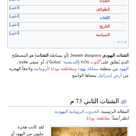
التعداد
أظهر
الطوائف
أظهر
اللغات
أظهر
التاريخ
أظهر
السياسة
v
t
e
الشتات اليهودي
Jewish diaspora (أو ببساطة
الشتات
) هو المصطلح
الذي يُطلق على
گلوت
גלות (
اليديشية
: 'Golus')، أو 'منفى exile'،
اليهود
من منطقة
مملكة يهودا
ومقاطعة يودايا
الرومانية
ولاحقاً الهجرة
من
أرض إسرائيل
بمعناها الواسع.
الشتات الثاني 73 م
المقالة الرئيسية:
الحروب الرومانية اليهودية
انظر أيضاً:
مقاطعة يودايا
لقد كانت هجرة
مليون من اليهود أو