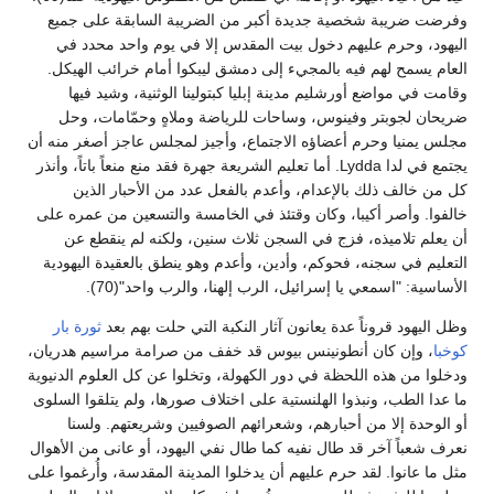
وفرضت ضريبة شخصية جديدة أكبر من الضريبة السابقة على جميع
اليهود، وحرم عليهم دخول بيت المقدس إلا في يوم واحد محدد في
العام يسمح لهم فيه بالمجيء إلى دمشق ليبكوا أمام خرائب الهيكل.
وقامت في مواضع أورشليم مدينة إبليا كبتولينا الوثنية، وشيد فيها
ضريحان لجوبتر وفينوس، وساحات للرياضة وملاهٍ وحمّامات، وحل
مجلس يمنيا وحرم أعضاؤه الاجتماع، وأجيز لمجلس عاجز أصغر منه أن
يجتمع في لدا Lydda. أما تعليم الشريعة جهرة فقد منع منعاً باتاً، وأنذر
كل من خالف ذلك بالإعدام، وأعدم بالفعل عدد من الأحبار الذين
خالفوا. وأصر أكيبا، وكان وقتئذ في الخامسة والتسعين من عمره على
أن يعلم تلاميذه، فزج في السجن ثلاث سنين، ولكنه لم ينقطع عن
التعليم في سجنه، فحوكم، وأدين، وأعدم وهو ينطق بالعقيدة اليهودية
الأساسية: "اسمعي يا إسرائيل، الرب إلهنا، والرب واحد"(70).
وظل اليهود قروناً عدة يعانون آثار النكبة التي حلت بهم بعد
ثورة بار
كوخبا
، وإن كان أنطونينس بيوس قد خفف من صرامة مراسيم هدريان،
ودخلوا من هذه اللحظة في دور الكهولة، وتخلوا عن كل العلوم الدنيوية
ما عدا الطب، ونبذوا الهلنستية على اختلاف صورها، ولم يتلقوا السلوى
أو الوحدة إلا من أحبارهم، وشعرائهم الصوفيين وشريعتهم. ولسنا
نعرف شعباً آخر قد طال نفيه كما طال نفي اليهود، أو عانى من الأهوال
مثل ما عانوا. لقد حرم عليهم أن يدخلوا المدينة المقدسة، وأُرغموا على