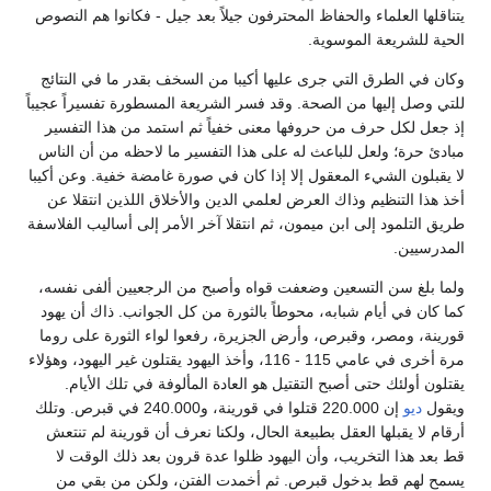
يتناقلها العلماء والحفاظ المحترفون جيلاً بعد جيل - فكانوا هم النصوص
الحية للشريعة الموسوية.
وكان في الطرق التي جرى عليها أكيبا من السخف بقدر ما في النتائج
للتي وصل إليها من الصحة. وقد فسر الشريعة المسطورة تفسيراً عجيباً
إذ جعل لكل حرف من حروفها معنى خفياً ثم استمد من هذا التفسير
مبادئ حرة؛ ولعل للباعث له على هذا التفسير ما لاحظه من أن الناس
لا يقبلون الشيء المعقول إلا إذا كان في صورة غامضة خفية. وعن أكيبا
أخذ هذا التنظيم وذاك العرض لعلمي الدين والأخلاق اللذين انتقلا عن
طريق التلمود إلى ابن ميمون، ثم انتقلا آخر الأمر إلى أساليب الفلاسفة
المدرسيين.
ولما بلغ سن التسعين وضعفت قواه وأصبح من الرجعيين ألفى نفسه،
كما كان في أيام شبابه، محوطاً بالثورة من كل الجوانب. ذاك أن يهود
قورينة، ومصر، وقبرص، وأرض الجزيرة، رفعوا لواء الثورة على روما
مرة أخرى في عامي 115 - 116، وأخذ اليهود يقتلون غير اليهود، وهؤلاء
يقتلون أولئك حتى أصبح التقتيل هو العادة المألوفة في تلك الأيام.
ويقول
ديو
إن 220.000 قتلوا في قورينة، و240.000 في قبرص. وتلك
أرقام لا يقبلها العقل بطبيعة الحال، ولكنا نعرف أن قورينة لم تنتعش
قط بعد هذا التخريب، وأن اليهود ظلوا عدة قرون بعد ذلك الوقت لا
يسمح لهم قط بدخول قبرص. ثم أخمدت الفتن، ولكن من بقي من