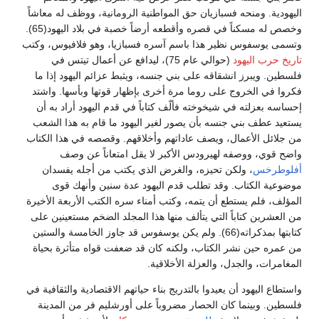
اليهودية. ومنحه فسبازيان حق المواطنية الرومانية، ووظف له معاشاً
وخصص له مسكناً في قصره وأقطعه أرضاً خصبة في بلاد اليهود(65).
وتسمى يوسفوس نظير هذا باسم آسره فسبازيا، وهو فلافيوس، وكتب
تاريخ حرب اليهود
(حوالي عام 75)، ليدافع عن أعمال تيتس في
فلسطين. ويبرز انشقاقه على بني جنسه، ويثبط عزائم اليهود إذا ما
فكروا في الخروج على روما مرة أخرى بإظهار قوتها وبأسها. واشتد
إحساسه بعزلته في شيخوخته فألّف كتاباً في قدم اليهود أراد به أن
يستعيد عطف بني جنسه بأن يصور لغير اليهود ما قام به هذا الشعب
من جلائل الأعمال، ويصف عاداتهم وأخلاقهم. وقصصه في هذا الكتاب
واضح قوي، ووصفه لهيرودس الأكبر لا يقل امتعاناً عن وصف
أفلوطرخس
، ولكن تحيزه، والغرض الذي يكتب من أجله يفسدان
موضوعية الكتاب. وقد تطلب قدم اليهود عدة سنين وأنهك قوى
المؤلف، فلم يستطع أن يتمه، وكتب أمناء سره الكتب الأربعة الأخيرة
من العشرين كتاباً التي يتألف منها هذا المجلد الضخم مستعينين على
كتابتها بمذكراته(66). ولم يكن يوسفوس قد جاوز الخامسة والستين
من عمره حين نشر الكتاب، ولكنه كان قد ضعفت قواه متأثرة بحياة
المغامرات، والجدل، والعزلة الأخلاقية.
واستطاع اليهود أن يعيدوا بالتدريج بناء حياتهم الاقتصادية والثقافية في
فلسطين. وبينما كان الحصار مضروباً على أورشليم فر من المدينة