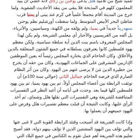
تلميذ شيخ من تلاميذ
هلل
يدعى
يوحنن بن زكاي
لأنه خشي أن يبيد
المعلمون كلهم في المذبحة فلا يبقى من ينقذ الأحاديث الشفوية. ولما
خرج من المدينة أقام مجمعاً علمياً في كرم عند يبنى أو
يمنيا
قرب
شاطئ البحر الأبيض المتوسط. ولما سقطت أورشليم نظم يوحنن
سنهدريناً
جديداً في
يمنيا
، ولم يؤلفه من الكهنة، وسياسيين، والأثرياء،
بل ألفه من الفريسيين والأحبار أي معلمي الشريعة. ولم يكن لهذا
المجلس المعروف باسم بيت الدين أية سلطة سياسية، ولكن معظم
يهود فلسطين كانوا يعترفون بسلطانه في جميع الشئون المتعلقة بالدين
والأخلاق. وكان الحاخام الذي يختاره المجلس رئيساً له يعين الموظفين
الإداريين المشرفين على الجماعات اليهودية، وكان من حقه أن يخرج
من حظيرة الدين مَن لا يرضى عنهم من اليهود. وكان من أثر النظام
الصارم الذي فرضه الحاخام
جماليل الثاني
(حوالي سنة 100م) أن
توثقت الرابطة بين أعضاء المجلس أولاً، ثم بين يهود يمنيا، ثم بين يهود
فلسطين كلها فيما بعد. وحدث في أيامه أن أعيد النظر في التفسيرات
المتناقضة للشريعة وهي التفسيرات التي نقلها هلل وشماي، ثم أخذ
الرأي عليها، وكانت النتيجة أن قبلت معظم تفسيرات هلل وفرض على
اليهود جميعهم أن يعملوا بها.
وإذا كانت الشريعة قد أصبحت وقتئذ الرابطة القوية التي لا غنى عنها
والتي تؤلف بين اليهود المشتتين الذين لا تؤلف بينهم دولة، فقد أصبح
تعليم هذه الشريعة أهم عمل تقوم به الكنائس في جميع البلاد التي