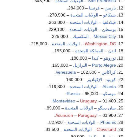
San Francisco
–
الولايات المتحدة
– 345,700.
باريس
–
فرنسا
– 284,000.
شيكاغو
–
الولايات المتحدة
– 270,500.
فيلادلفيا
–
الولايات المتحدة
– 263,800.
بوسطن
–
الولايات المتحدة
– 229,100.
Mexico City
–
المكسيك
– 225,000.
Washington, DC
–
الولايات المتحدة
– 215,600
لندن
–
المملكة المتحدة
– 195,000.
تورونتو
–
كندا
– 180,000.
Porto Alegre
–
البرازيل
– 165,000
كراكاس
–
– 162,500.
Venezuela
كويتو
–
الإكوادور
– 160,000.
Atlanta
–
الولايات المتحدة
– 119,800.
موسكو
–
– 95,000.
Russia
Montevideo
–
Uruguay.
– 91,400.
سان دييگو
–
الولايات المتحدة
– 89,000.
Asuncion
–
Paraguay.
– 83,900.
Phoenix
–
الولايات المتحدة
– 82,900.
Cleveland
–
الولايات المتحدة
– 81,500.
مونتريال
–
كندا
– 80,000.