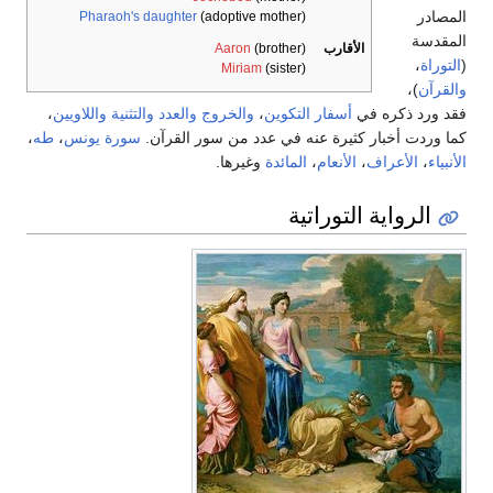
المصادر
Pharaoh's daughter
(adoptive mother)
المقدسة
الأقارب
(brother)
Aaron
(
التوراة
،
Miriam
(sister)
والقرآن
)،
فقد ورد ذكره في
أسفار التكوين
،
والخروج
والعدد
والتثنية
واللاويين
،
كما وردت أخبار كثيرة عنه في عدد من سور القرآن.
سورة يونس
،
طه
،
الأنبياء
،
الأعراف
،
الأنعام
،
المائدة
وغيرها.
الرواية التوراتية