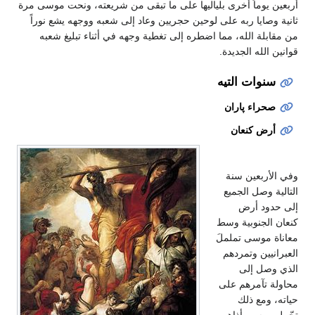
أربعين يوماً أخرى بلياليها على ما تبقى من شريعته، ونحت موسى مرة
ثانية وصايا ربه على لوحين حجريين وعاد إلى شعبه ووجهه يشع نوراً
من مقابلة الله، مما اضطره إلى تغطية وجهه في أثناء تبليغ شعبه
قوانين الله الجديدة.
سنوات التيه
صحراء پاران
أرض كنعان
وفي الأربعين سنة
التالية وصل الجميع
إلى حدود أرض
كنعان الجنوبية وسط
معاناة موسى تململَ
العبرانيين وتمردهم
الذي وصل إلى
محاولة تآمرهم على
حياته، ومع ذلك
تحّمل موسى أذاهم