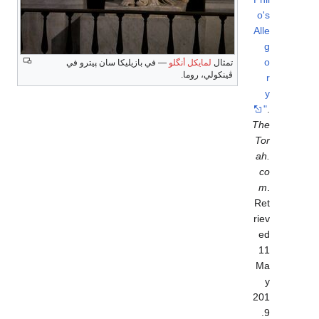
o's
Alle
g
o
تمثال
لمايكل أنگلو
— في بازيليكا سان پيترو في
ڤينكولي، روما.
r
y
"
.
The
Tor
ah.
co
m
.
Ret
riev
ed
11
Ma
y
201
.
9