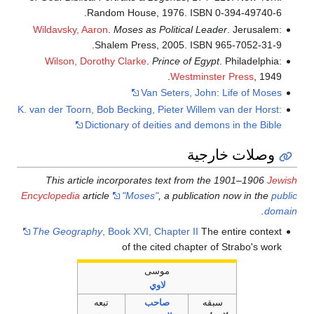
Random House, 1976. ISBN 0-394-49740-6.
Wildavsky, Aaron
.
Moses as Political Leader
. Jerusalem:
Shalem Press, 2005. ISBN 965-7052-31-9.
Wilson, Dorothy Clarke
.
Prince of Egypt
. Philadelphia:
Westminster Press
, 1949.
Van Seters, John: Life of Moses
K. van der Toorn, Bob Becking, Pieter Willem van der Horst:
Dictionary of deities and demons in the Bible
وصلات خارجية
This article incorporates text from the 1901–1906
Jewish
Encyclopedia
article
"Moses"
, a publication now in the
public
.
domain
The Geography
, Book XVI, Chapter II
The entire context
of the cited chapter of Strabo's work
موسى
لاوي
سبقه
صاحب
تبعه