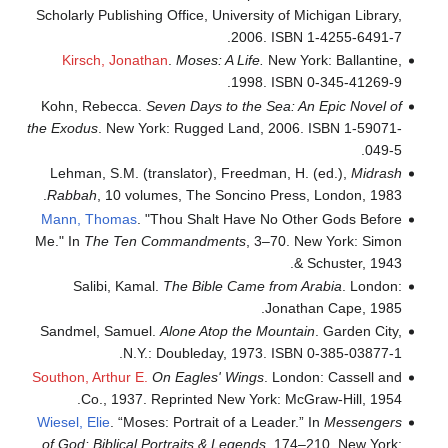
Scholarly Publishing Office, University of Michigan Library,
2006. ISBN 1-4255-6491-7.
Kirsch, Jonathan
.
Moses: A Life.
New York: Ballantine,
1998. ISBN 0-345-41269-9.
Kohn, Rebecca.
Seven Days to the Sea: An Epic Novel of
the Exodus
. New York: Rugged Land, 2006. ISBN 1-59071-
049-5.
Lehman, S.M. (translator), Freedman, H. (ed.),
Midrash
Rabbah
, 10 volumes, The Soncino Press, London, 1983.
Mann, Thomas
. "Thou Shalt Have No Other Gods Before
Me." In
The Ten Commandments
, 3–70. New York: Simon
& Schuster, 1943.
Salibi, Kamal.
The Bible Came from Arabia
. London:
Jonathan Cape, 1985.
Sandmel, Samuel.
Alone Atop the Mountain
. Garden City,
N.Y.: Doubleday, 1973. ISBN 0-385-03877-1.
Southon, Arthur E.
On Eagles' Wings
. London: Cassell and
Co., 1937. Reprinted New York: McGraw-Hill, 1954.
Wiesel, Elie
. “Moses: Portrait of a Leader.” In
Messengers
of God: Biblical Portraits & Legends
, 174–210. New York: