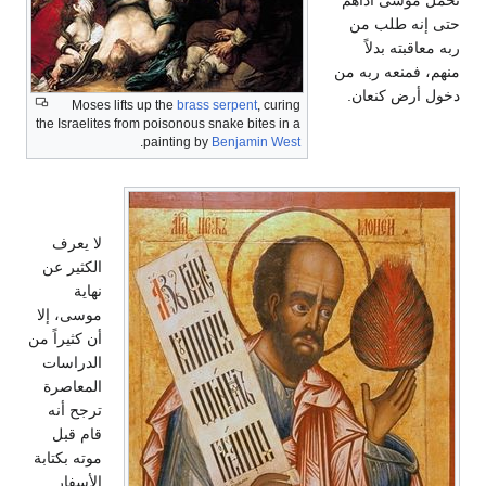
حتى إنه طلب من
ربه معاقبته بدلاً
منهم، فمنعه ربه من
دخول أرض كنعان.
Moses lifts up the
brass serpent
, curing
the Israelites from poisonous snake bites in a
.
painting by
Benjamin West
وفاته
لا يعرف
الكثير عن
نهاية
موسى، إلا
أن كثيراً من
الدراسات
المعاصرة
ترجح أنه
قام قبل
موته بكتابة
الأسفار