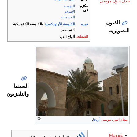
جدل حول موسى
مكرّم
اليهودية
في
الإسلام
المسيحية
الفنون
عيده
الكنيسة الأرثوذكسية
و
الكنيسة الكاثوليكية
:
4 سبتمبر
التصويرية
الصفات
ألواح العهد
تمثال
مايكل
أنگلو
السينما
والتلفزيون
انظر
مقام النبي موسى
أريحا
.
أيضاً
Mosaic