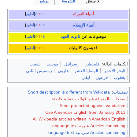
لا سابق
الشريعة
يوشع
أنبياء التوراة
e
t
v
أظهر
أنبياء الإسلام
e
t
v
أظهر
موضوعات عن
تابوت العهد
e
t
v
أظهر
قديسون كاثوليك
e
t
v
أظهر
الكلمات الدالة:
فلسطين
إسرائيل
موسى
شعيب
البحر الأحمر
الوصايا العشر
هارون
رمسيس الثاني
يعقوب
فرعون
ليڤي
تصنيفات
:
Short description is different from Wikidata
صفحات بالمعرفة فيها قوالب حماية خاطئة
Semi-protected against vandalism
Use American English from January 2013
All Wikipedia articles written in American English
Articles containing عبرية-language text
Articles containing سريانية-language text