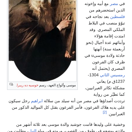
في
مصر
مع أبيه وإخوته
الذين استحضرهم من
فلسطين
بعد نجاحه في
تبوّؤ منصب في البلاط
الملكي المصري. وقد
امتدت إقامة هؤلاء
وأبنائهم عدة أجيال (نحو
أربعمئة سنة) أنهتها
حادثة ولادة موسىu في
ظرف كان الفرعون
المصري (يحتمل أنه
رمسيس الثاني
1304-
1237ق.م) يعاني
موسى وألواح العهد، رسم
خوسيه ده ريبرا
.
مشكلة تكاثر العبرانيين،
كما تطيّر من رواية
ترددت أصداؤها في مصر من أنه سيلد من سلالة
ابراهيم
رجل سيكون
على يديه هلاك الفرعون، فأمر الفرعون بقتل كل المواليد الذكور من
[2]
العبرانيين.
وخشية على وليدها قامت جوشبد والدة موسى بعد ثلاثة أشهر من
ولادته بوضعه في طوف من القصب، ورمته في مياه
النيل
، وطلبت من