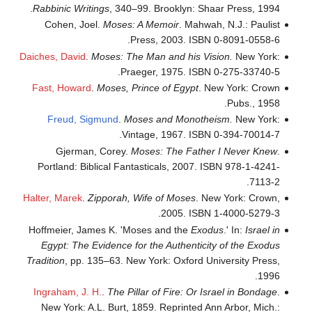
Rabbinic Writings
, 340–99. Brooklyn: Shaar Press, 1994.
Cohen, Joel.
Moses: A Memoir
. Mahwah, N.J.: Paulist
Press, 2003. ISBN 0-8091-0558-6.
Daiches, David
.
Moses: The Man and his Vision.
New York:
Praeger, 1975. ISBN 0-275-33740-5.
Fast, Howard
.
Moses, Prince of Egypt
. New York: Crown
Pubs., 1958.
Freud, Sigmund
.
Moses and Monotheism.
New York:
Vintage, 1967. ISBN 0-394-70014-7.
Gjerman, Corey.
Moses: The Father I Never Knew
.
Portland: Biblical Fantasticals, 2007. ISBN 978-1-4241-
7113-2.
Halter, Marek
.
Zipporah, Wife of Moses
. New York: Crown,
2005. ISBN 1-4000-5279-3.
Hoffmeier, James K. 'Moses and the
Exodus
.' In:
Israel in
Egypt: The Evidence for the Authenticity of the Exodus
Tradition
, pp. 135–63. New York: Oxford University Press,
1996.
Ingraham, J. H.
.
The Pillar of Fire: Or Israel in Bondage
.
New York: A.L. Burt, 1859. Reprinted Ann Arbor, Mich.: