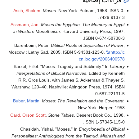
Asch, Sholem
.
Moses
. New York: Putnam, 1958. ISBN 0-
7426-9137-3.
Assmann, Jan
.
Moses the Egyptian: The Memory of Egypt
in Western Monotheism
. Harvard University Press, 1997.
ISBN 0-674-58738-3.
Barenboim, Peter.
Biblical Roots of Separation of Power
,
Moscow : Letny Sad, 2005, ISBN 5-94381-123-0,
http://lc
cn.loc.gov/2006400578
Barzel, Hillel. "Moses: Tragedy and Sublimity." In
Literary
Interpretations of Biblical Narratives
. Edited by Kenneth
R.R. Gros Louis, with James S. Ackerman & Thayer S.
Warshaw, 120–40. Nashville: Abingdon Press, 1974. ISBN
0-687-22131-5.
Buber, Martin
.
Moses: The Revelation and the Covenant.
New York: Harper, 1958.
Card, Orson Scott
.
Stone Tables
. Deseret Book Co., 1998.
ISBN 1-57345-115-0.
Chasidah, Yishai. "Moses." In
Encyclopedia of Biblical
Personalities: Anthologized from the Talmud, Midrash and