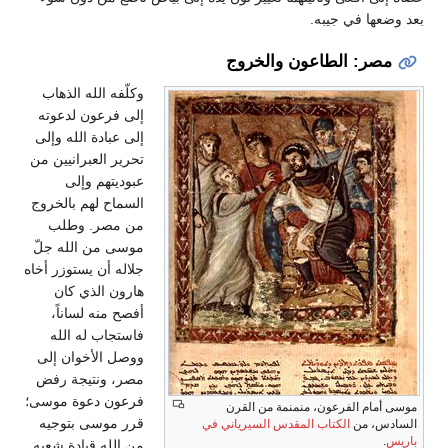
بعد وضعها في جيبه.
مصر: الطاعون والخروج
وكلّفه الله الذهاب
إلى فرعون لدعوته
إلى عبادة الله وإلى
تحرير العبرانيين من
عبوديتهم وإلى
السماح لهم بالخروج
من مصر. وطلب
موسى من الله جلّ
جلاله أن يستوزر أخاه
هارون الذي كان
أفصح منه لساناً،
فاستجاب له الله
ووصل الأخوان إلى
مصر، ونتيجة رفض
فرعون دعوة موسى؛
موسى أمام الفرعون، منمنمة من القرن
قرر موسى بتوجيه
السادس، من
الكتاب المقدس السيرياني في
باريس
.
من الله قيادة شعبه