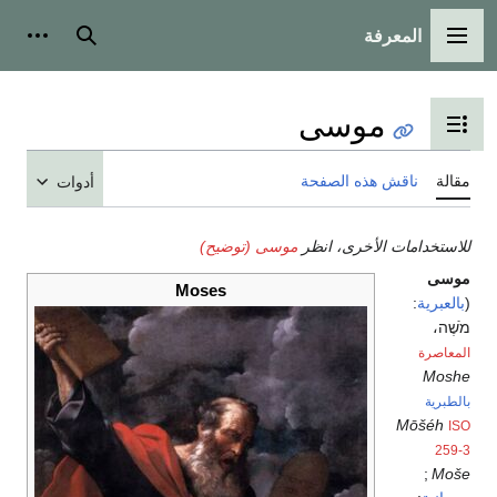
المعرفة
القائمة الرئيسية
بحث
أدوات
موسى
تبديل عرض جدول المحتويات
مقالة
ناقش هذه الصفحة
أدوات
للاستخدامات الأخرى، انظر
موسى (توضيح)
موسى
Moses
(
بالعبرية
:
מֹשֶׁה
المعاصرة
Moshe
بالطبرية
Mōšéh
ISO
259-3
;
Moše