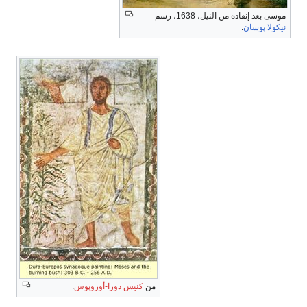
موسى بعد إنقاذه من النيل، 1638، رسم
نيكولا پوسان
.
من
كنيس دورا-أوروپوس
.