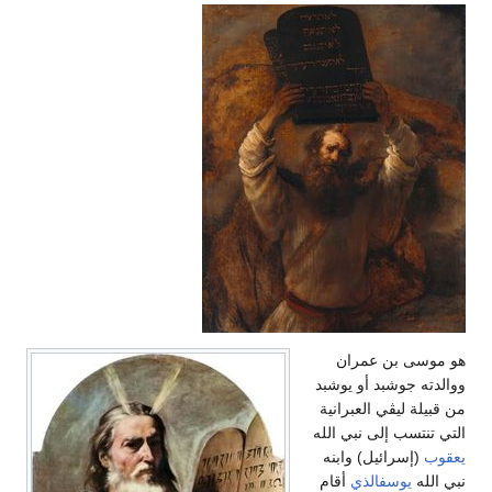
هو موسى بن عمران
ووالدته جوشبد أو يوشبد
من قبيلة ليڤي العبرانية
التي تنتسب إلى نبي الله
يعقوب
(إسرائيل) وابنه
نبي الله
يوسفالذي
أقام