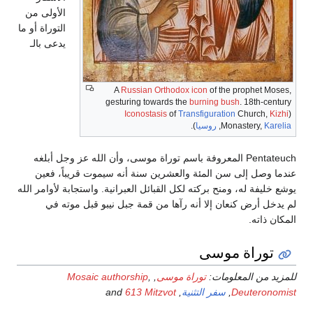
الأولى من
التوراة أو ما
يدعى بالـ
A
Russian Orthodox
icon
of the prophet Moses,
gesturing towards the
burning bush
. 18th-century
Iconostasis
of
Transfiguration
Church,
Kizhi
(
Karelia
Monastery,
,
روسيا
).
Pentateuch المعروفة باسم توراة موسى، وأن الله عز وجل أبلغه
عندما وصل إلى سن المئة والعشرين سنة أنه سيموت قريباً، فعين
يوشع خليفة له، ومنح بركته لكل القبائل العبرانية. واستجابة لأوامر الله
لم يدخل أرض كنعان إلا أنه رآها من قمة جبل نيبو قبل موته في
المكان ذاته.
توراة موسى
للمزيد من المعلومات:
توراة موسى
,
,
Mosaic authorship
Deuteronomist
,
سفر التثنية
, and
613 Mitzvot