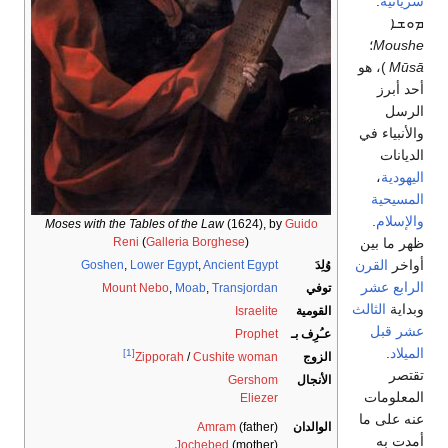
سريانية
:
ܡܘܫܐ
Moushe
؛
Mūsā
)، هو
أحد أبرز
الرسل
والأنبياء في
الديانات
اليهودية
،
المسيحية
والإسلام
.
Moses with the Tables of the Law
(1624), by
Guido
ظهر ما بين
Reni
(
Galleria Borghese
)
أواخر
القرن
وُلِدَ
Ancient Egypt
,
Lower Egypt
,
Goshen
الرابع عشر
توفي
Transjordan
,
Moab
,
Mount Nebo
وبداية
الثالث
القومية
Israelite
عشر قبل
عـُرِف بـ
Prophet
الميلاد
.
[1]
الزوج
Zipporah
/
Cushite woman
تقتصر
الأنجال
Gershom
المعلومات
Eliezer
عنه على ما
الوالدان
(father)
Amram
أمدت به
Jochebed
(mother)