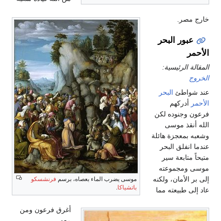
خارج مصر.
عبور البحر
الأحمر
المقالة الرئيسية:
الخروج
عند شواطئ
البحر
الأحمر
أدركهم
فرعون وجنوده لكن
الله أنقذ موسى
وشعبه بمعجزة هائلة
عندما انفلق البحر
متيحاً متابعة سير
موسى ومجموعته
إلى بر الأمان، ولكنه
موسى يضرب الماء بعصاه، برسم
فرنشسكو
باتشياكا
.
عاد إلى طبيعته مما
أغرق فرعون ومن
معه.