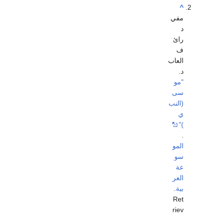
^
مفي
د
رائ
ف
العاب
د.
"مو
سى
(النب
ي
)"
.
المو
سو
عة
العر
بية
.
Ret
riev