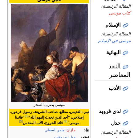
المقالة الرئيسية:
كتاب موسى
الإسلام
المقالة الرئيسية:
موسى في الإسلام
البهائية
النقد
المعاصر
الأدب
موسى يضرب الصخر
لدى فرويد
نبي، القديس، مطلع، صاحب الشريعة، رسول فرعون،
[3]
إصلاحي، "أحد الذين تحدث إليهم الله"
'قائدنا
[5]
[4]
جدل
موسى',
قائد الخروج، الأب المقدس
وُلِد
جازان
،
مصر السفلى
المقالة الرئيسية:
توفي
جبل نبو
،
مؤاب