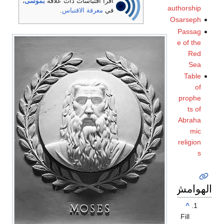
اقرأ اقتباسات ذات علاقة
بموسى
،
authorship
في
معرفة الاقتباس
.
Osarseph
Passag
e of the
Red
Sea
Table
of
prophe
ts of
Abraha
mic
religion
s
الهوامش
^
Fill