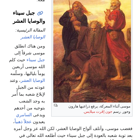
جبل سيناء
والوصايا العشر
المقالة الرئيسية:
الوصايا العشر
ومن هناك انطلق
موسى شرقاً إلى
جبل سيناء
حيث كلم
الله موسى أربعين
يوماً بلياليها، وسلّمه
الوصايا العشر
، وعند
عودته من الجبل
لإبلاغ شعبه بما أُمر
به وجد الشعب
موسى أثناء المعركة، يرفع ذراعيها هارون
بتوجيه من أحدهم
وحور. رسم
جون إڤرت ميلايس
.
ويدعى
السامري
يعبدون
عجلاً ذهبياً
،
فغضب موسى، وأتلف ألواح الوصايا العشر، لكن الله عز وجل أمره
بعد توبة شعبه بالعودة إلى جبل سيناء حيث أطلعه الله تعالى في