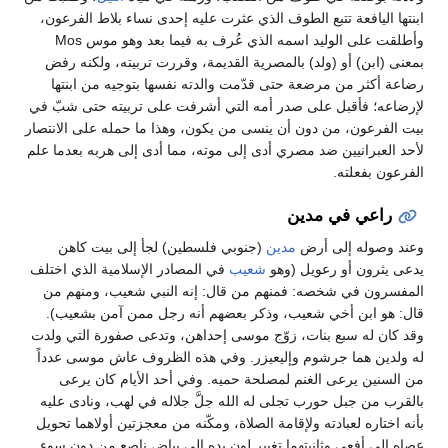
ابنتها اليافعة تتبع الطوف الذي عثرت عليه إحدى نساء بلاط الفرعون،
وأطلقت على الوليد اسمه الذي عُرف به فيما بعد وهو موس Mos
بمعنى (ابن) أو (ولد) بالمصرية القديمة، وقررت تربيته، ولكنه رفض
رضاعة أكثر من مرضعة حتى قدّمت والدته نفسها بتوجيه من ابنتها
لإرضاعه؛ فأقبل على صدر أمه التي أشرفت على تربيته حتى شبّ في
بيت الفرعون، من دون أن ينسى من يكون، وهذا ما حمله على الانتصار
لأحد العبرانيين ضد مصري أدى إلى موته، مما أدى إلى هربه بعدما علم
الفرعون بفعلته.
راعي في مدين
وعند وصوله إلى أرض
مدين
(جنوبي فلسطين) لجأ إلى بيت كاهن
يدعى يثرون أو رعويل (وهو
شعيب
في المصادر الإسلامية الذي اختلف
المفسرون في شخصه: فمنهم من قال: إنه النبي شعيب، ومنهم من
قال: هو ابن أخي شعيب، وذكر بعضهم أنه رجل ممن آمن بشعيب).
وقد كان له سبع بنات، زوّج موسى إحداهن، وتدعى صفورة التي ولدت
له ولدين هما جرشوم وإليعيزر. وفي هذه الظروف عاش موسى عدداً
من السنين يرعى الغنم لمصلحة حميه. وفي أحد الأيام كان يرعى
بالقرب من جبل حورب تجلى له الله جلَّ جلاله في لهب، ونادى عليه
بأنه اختاره لعبادته ولإقامة الصلاة، ومكّنه من معجزتين أولاهما تحويل
عصاه إلى أفعى وثانيتهما تغيير لون يده إلى بياض ناصع من دون سوء