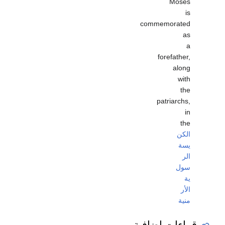
Moses
is
commemorated
as
a
forefather,
along
with
the
patriarchs,
in
the
الكن
يسة
الر
سول
ية
الأر
منية
قراءات إضافية