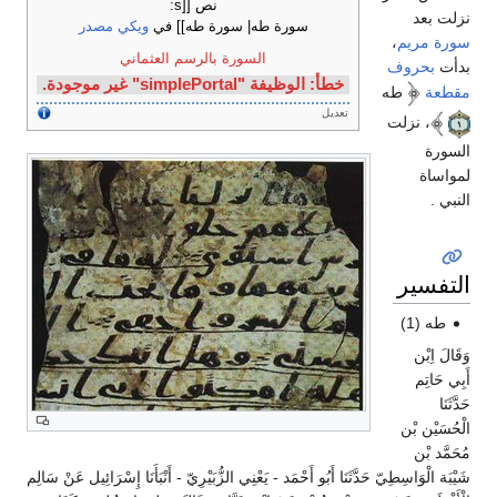
نص [[s:
نزلت بعد
سورة طه| سورة طه]] في
ويكي مصدر
سورة مريم
،
السورة بالرسم العثماني
بدأت
بحروف
خطأ: الوظيفة "simplePortal" غير موجودة.
مقطعة
طه
تعديل
، نزلت
السورة
لمواساة
النبي .
التفسير
طه (1)
وَقَالَ اِبْن
أَبِي حَاتِم
حَدَّثَنَا
الْحُسَيْن بْن
مُحَمَّد بْن
شَيْبَة الْوَاسِطِيّ حَدَّثَنَا أَبُو أَحْمَد - يَعْنِي الزُّبَيْرِيّ - أَنْبَأَنَا إِسْرَائِيل عَنْ سَالِم