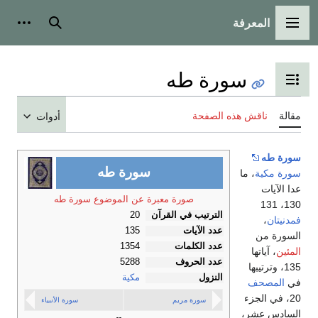
المعرفة
القائمة الرئيسية
بحث
أدوات
سورة طه
تبديل عرض جدول المحتويات
مقالة
ناقش هذه الصفحة
أدوات
سورة طه
سورة طه
سورة مكية
، ما
عدا الآيات
صورة معبرة عن الموضوع سورة طه
130، 131
الترتيب في القرآن
20
فمدنيتان
،
عدد الآيات
135
السورة من
عدد الكلمات
1354
المئين
، آياتها
عدد الحروف
5288
135، وترتيبها
النزول
مكية
في
المصحف
20، في الجزء
سورة مريم
سورة الأنبياء
السادس عشر،