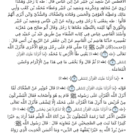
الْأَفْطَس عَنْ سَعِيد بْن جُبَيْر عَنْ اِبْن عَبَّاس قَالَ : طه يَا رَجُل وَهَكَذَا
رُوِيَ عَنْ مُجَاهِد وَعِكْرِمَة وَسَعِيد بْن جُبَيْر وَعَطَاء مُحَمَّد بْن كَعْب وَأَبِي
مَالِك وَعَطِيَّة الْعَوْفِيّ وَالْحَسَن وَقَتَادَة وَالضَّحَّاك وَالسُّدِّيّ وَابْن أَبْزَى أَنَّهُمْ
قَالُوا : طه بِمَعْنَى يَا رَجُل وَفِي رِوَايَة عَنْ اِبْن عَبَّاس وَسَعِيد بْن جُبَيْر
وَالثَّوْرِيّ أَنَّهَا كَلِمَة بِالنَّبَطِيَّةِ مَعْنَاهَا يَا رَجُل وَقَالَ أَبُو صَالِح هِيَ مُعَرَّبَة
وَأَسْنَدَ الْقَاضِي عِيَاض فِي كِتَابه الشِّفَاء مِنْ طَرِيق عَبْد بْن حُمَيْد فِي
تَفْسِيره حَدَّثَنَا هَاشِم بْن الْقَاسِم عَنْ اِبْن جَعْفَر عَنْ الرَّبِيع بْن أَنَس قَالَ :
{{حديث|كَانَ النَّبِيّ
إِذَا صَلَّى قَامَ عَلَى رِجْل وَرَفَعَ الْأُخْرَى فَأَنْزَلَ اللَّه
تَعَالَى
﴿
﴾
يَعْنِي طَأْ الْأَرْض يَا مُحَمَّد
﴿
طه
مَا أَنْزَلْنَا عَلَيْكَ الْقُرْآنَ
[
طه
:1]
١
﴾
ثُمَّ قَالَ وَلَا يَخْفَى مَا فِي هَذَا مِنْ الْإِكْرَام وَحُسْن
لِتَشْقَى
[
طه
:2]
٢
الْمُعَامَلَة .
﴾
﴿
مَا أَنْزَلْنَا عَلَيْكَ الْقُرْآنَ لِتَشْقَى
[
طه
:2]
٢
قَوْله
﴿
﴾
قَالَ جُوَيْبِر عَنْ الضَّحَّاك لَمَّا
مَا أَنْزَلْنَا عَلَيْكَ الْقُرْآنَ لِتَشْقَى
[
طه
:2]
٢
أَنْزَلَ اللَّه الْقُرْآن عَلَى رَسُوله
قَامَ بِهِ هُوَ وَأَصْحَابه فَقَالَ الْمُشْرِكُونَ
مِنْ قُرَيْش مَا أُنْزِلَ هَذَا الْقُرْآن عَلَى مُحَمَّد إِلَّا لِيَشْقَى فَأَنْزَلَ اللَّه تَعَالَى
﴾
﴿
طه
مَا أَنْزَلْنَا عَلَيْكَ الْقُرْآنَ لِتَشْقَى
إِلَّا تَذْكِرَةً لِمَنْ يَخْشَى
[
طه
:1–3]
٣
٢
١
فَلَيْسَ الْأَمْر كَمَا زَعَمَهُ الْمُبْطِلُونَ بَلْ مَنْ آتَاهُ اللَّه الْعِلْم فَقَدْ أَرَادَ بِهِ خَيْرًا
كَثِيرًا كَمَا ثَبَتَ فِي الصَّحِيحَيْنِ عَنْ مُعَاوِيَة قَالَ : قَالَ رَسُول اللَّه
:
«مَنْ يُرِدْ اللَّه بِهِ خَيْرًا يُفَقِّههُ فِي الدِّين»
وَمَا أَحْسَن الْحَدِيث الَّذِي رَوَاهُ