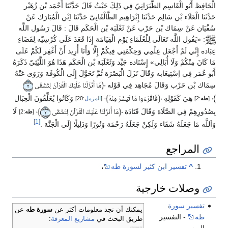
الْحَافِظ أَبُو الْقَاسِم الطَّبَرَانِيّ فِي ذَلِكَ حَيْثُ قَالَ حَدَّثَنَا أَحْمَد بْن زُهَيْر
حَدَّثَنَا الْعَلَاء بْن سَالِم حَدَّثَنَا إِبْرَاهِيم الطَّالْقَانِىّ حَدَّثَنَا اِبْن الْمُبَارَك عَنْ
سُفْيَان عَنْ سِمَاك بْن حَرْب عَنْ ثَعْلَبَة بْن الْحَكَم قَالَ : قَالَ رَسُول اللَّه
:
«يَقُول اللَّه تَعَالَى لِلْعُلَمَاءِ يَوْم الْقِيَامَة إِذَا قَعَدَ عَلَى كُرْسِيّه لِقَضَاءِ
عِبَاده إِنِّي لَمْ أَجْعَل عِلْمِي وَحِكْمَتِي فِيكُمْ إِلَّا وَأَنَا أُرِيد أَنْ أَغْفِر لَكُمْ عَلَى
مَا كَانَ مِنْكُمْ وَلَا أُبَالِي»
إِسْنَاده جَيِّد وَثَعْلَبَة بْن الْحَكَم هَذَا هُوَ اللَّيْثِيّ ذَكَرَهُ
أَبُو عُمَر فِي اِسْتِيعَابه وَقَالَ نَزَلَ الْبَصْرَة ثُمَّ تَحَوَّلَ إِلَى الْكُوفَة وَرَوَى عَنْهُ
سِمَاك بْن حَرْب وَقَالَ مُجَاهِد فِي قَوْله
﴿
مَا أَنْزَلْنَا عَلَيْكَ الْقُرْآنَ لِتَشْقَى
٢
﴾
هِيَ كَقَوْلِهِ
﴿
﴾
وَكَانُوا يُعَلِّقُونَ الْحِبَال
فَاقْرَءُوا مَا تَيَسَّرَ مِنْهُ
[
طه
:2]
[
المزمل
:20]
بِصُدُورِهِمْ فِي الصَّلَاة وَقَالَ قَتَادَة
﴿
﴾
لَا
مَا أَنْزَلْنَا عَلَيْكَ الْقُرْآنَ لِتَشْقَى
[
طه
:2]
٢
[1]
وَاَللَّه مَا جَعَلَهُ شَقَاء وَلَكِنْ جَعَلَهُ رَحْمَة وَنُورًا وَدَلِيلًا إِلَى الْجَنَّة .
المراجع
^
تفسير ابن كثير لسورة طه
،
وصلات خارجية
تفسير سورة
يمكنك أن تجد معلومات أكثر عن
سورة طه
عن
طه
- التفسير
طريق البحث في
مشاريع المعرفة
:
الميسر