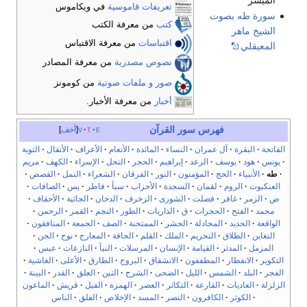
تعريفات قاموسية
في ويكاموس
سورة طه بصوت
كتب
من معرفة الكتب
الشيخ ماهر
اقتباسات
من معرفة الاقتباس
المعيقلي
نصوص مصدرية
من معرفة المصادر
صور و ملفات صوتية
من كومونز
أخبار
من معرفة الأخبار.
فهرس سور القرآن
e
t
v
أخف
الفاتحة
البقرة
آل عمران
النساء
المائدة
الأنعام
الأعراف
الأنفال
التوبة
يونس
هود
يوسف
الرعد
إبراهيم
الحجر
النحل
الإسراء
الكهف
مريم
طه
الأنبياء
الحج
المؤمنون
النور
الفرقان
الشعراء
النمل
القصص
العنكبوت
الروم
لقمان
السجدة
الأحزاب
سبأ
فاطر
يس
الصافات
ص
الزمر
غافر
فصلت
الشورى
الزخرف
الدخان
الجاثية
الأحقاف
محمد
الفتح
الحجرات
ق
الذاريات
الطور
النجم
القمر
الرحمن
الواقعة
الحديد
المجادلة
الحشر
الممتحنة
الصف
الجمعة
المنافقون
التغابن
الطلاق
التحريم
الملك
القلم
الحاقة
المعارج
نوح
الجن
المزمل
المدثر
القيامة
الإنسان
المرسلات
النبأ
النازعات
عبس
التكوير
الانفطار
المطففون
الانشقاق
البروج
الطارق
الأعلى
الغاشية
الفجر
البلد
الشمس
الليل
الضحى
الشرح
التين
العلق
القدر
البينة
الزلزلة
العاديات
القارعة
التكاثر
العصر
الهمزة
الفيل
قريش
الماعون
الكوثر
الكافرون
النصر
المسد
الإخلاص
الفلق
الناس