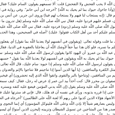
 اللّه لا يحب الفحش ولا التفحش‏)‏ قلت‏:‏ ألا تسمعهم يقولون‏:‏ السام عليك‏؟‏ فقال 
‏{‏وأذا جاءوك حيوك بما لم يحيك به اللّه‏}‏ ‏"‏أخرجه ابن أبي حاتم‏"‏‏.‏ وفي رواية في
 قال‏:‏ ‏(‏إنه يستجاب لنا فيهم ولا يستجاب لهم فينا‏)‏ وروى ابن جرير، عن أنس ب
لم عليهم فردوا عليه، فقال نبي اللّه صلى اللّه عليه وسلم‏:‏‏(‏هل تدرون ما قال‏؟‏‏)
للّه صلى اللّه عليه وسلم‏:‏‏(‏ردوه‏)‏ فردوه عليه، فقال نبي اللّه صلى اللّه عليه وسل
ا سلم عليكم أحد من أهل الكتاب فقولوا‏:‏ عليك‏)‏ ‏"‏أصله في الصحيحين، وهذا الحد
لت‏.‏وقوله تعالى‏:‏ ‏{‏ويقولون في أنفسهم لولا يعذبنا اللّه بما نقول‏}‏ أي يفعلو
لم ما نسره، فلو كان هذا نبياً حقاً لأوشك اللّه أن يعاجلنا بالعقوبة في الدنيا، فقال ا
عبد اللّه بن عمرو‏:‏ أن اليهود كانوا يقولون لرسول اللّه صلى اللّه عليه وسلم‏:‏ سا
اءوك حيوك بما لم يحيك به اللّه ويقولون في أنفسهم لولا يعذبنا اللّه بما نقول * حسب
ون يقولون لرسول اللّه صلى اللّه عليه وسلم إذا حيوه‏:‏ سام عليك، قال اللّه تعالى‏:
ل الكفرة والمنافقين‏:‏ ‏{‏يا أيها الذين آمنوا إذا تناجيتم فلا تتناجوا بالإثم والعدو
 المنافقين، ‏{‏وتناجوا بالبر والتقوى واتقوا اللّه الذي إليه تحشرون‏}‏ أي فيخ
فوان بن محرز قال‏:‏ كنت آخذاً بيد ابن عمر إذ عرض له رجل، فقال‏:‏ كيف سمع
للّه صلى اللّه عليه وسلم يقول‏:‏‏(‏إن اللّه يدني المؤمن فيضع عليه كتفه ويستر
‏ حتى إذا قرره بذنوبه، ورأى في نفسه أن قد هلك، قال‏:‏ فإني قد سترتها عليك في
شهاد هؤلاء الذين كذبوا على ربهم ألا لعنة اللّه على الظالمين‏)‏ ‏"‏أخرجاه في الصح
وليس بضارهم شيئاً إلا بإذن اللّه وعلى اللّه فليتوكل المؤمنون‏}‏ أي إنما النجو
يصدر هذا من المتناجين عن تسويل الشيطان وتزيينه ‏{‏ليحزن الذين آمنوا‏}‏ أي ليسوءهم
وكل على اللّه، فإنه لا يضره شيء بإذن اللّه، وقد وردت السنة بالنهي عن التنا