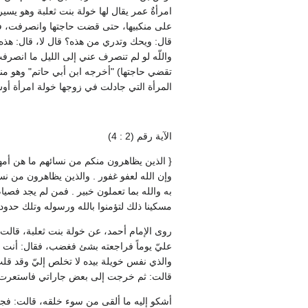
امرأةٌ عمر يقال لها خولة بنت ثعلبة وهو يسي
على منكبيها، حتى قضت حاجتها وانصرفت، فق
قال‏:‏ ويحك وتدري من هذه‏؟‏ قال لا، قال‏:‏
واللّه لو لم تنصرف عني إلى الليل ما انصرفت
تقضي حاجتها‏)‏ ‏"‏أخرجه ابن أبي حاتم‏"‏ وهو 
المرأة التي جادلت في زوجها خولة امرأة أوس
الآية رقم ‏(‏2 ‏:‏ 4‏)‏
‏{‏ الذين يظاهرون منكم من نسائهم ما هن أمها
وإن الله لعفو غفور ‏.‏ والذين يظاهرون من ن
به والله بما تعملون خبير ‏.‏ فمن لم يجد ف
مسكينا ذلك لتؤمنوا بالله ورسوله وتلك حدود ا
روى الإمام أحمد، عن خولة بنت ثعلبة، قالت‏:
عليّ يوماً فراجعته بشئ فغضب، فقال‏:‏ أنت 
والذي نفس خويلة بيده لا تخلص إليّ وقد قلت
قالت‏:‏ ثم خرجت إلى بعض جاراتي فاستعرت م
أشكو إليه ما ألقى من سوء خلقه، قالت‏:‏ فجعل 