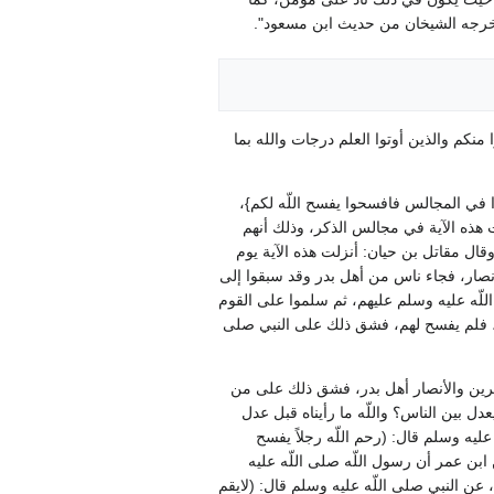
‏أخرجه الشيخان من حديث ابن مسعود‏"‏‏.‏
 منكم والذين أوتوا العلم درجات والله بما
ا في المجالس فافسحوا يفسح اللّه لكم‏}‏،
زلت هذه الآية في مجالس الذكر، وذلك أنهم
ال مقاتل بن حيان‏:‏ أنزلت هذه الآية يوم
نصار، فجاء ناس من أهل بدر وقد سبقوا إلى
 اللّه عليه وسلم عليهم، ثم سلموا على القوم
م، فلم يفسح لهم، فشق ذلك على النبي صلى
لمهاجرين والأنصار أهل بدر، فشق ذلك على من
بين الناس‏؟‏ واللّه ما رأيناه قبل عدل
ه وسلم قال‏:‏ ‏(‏رحم اللّه رجلاً يفسح
ن ابن عمر أن رسول اللّه صلى اللّه عليه
ن النبي صلى اللّه عليه وسلم قال‏:‏ ‏(‏لايقم