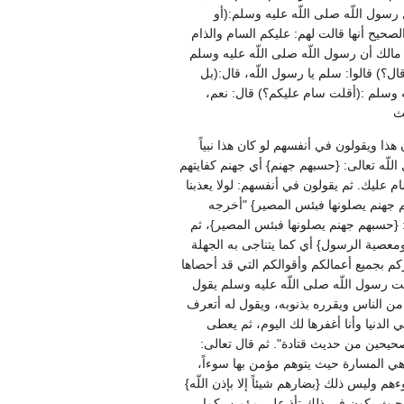
رسول اللّه صلى اللّه عليه وسلم‏:‏‏(‏أو
 الصحيح أنها قالت لهم‏:‏ عليكم السام والذام
ن مالك أن رسول اللّه صلى اللّه عليه وسلم
‏ قالوا‏:‏ سلم يا رسول اللّه، قال‏:‏‏(‏بل
م ‏:‏‏(‏أقلت سام عليكم‏؟‏‏)‏ قال‏:‏ نعم،
يث
ن هذا ويقولون في أنفسهم لو كان هذا نبياً
للّه تعالى‏:‏ ‏{‏حسبهم جهنم‏}‏ أي جهنم كفايتهم
م عليك‏.‏ ثم يقولون في أنفسهم‏:‏ لولا يعذبنا
هم جهنم يصلونها فبئس المصير‏}‏ ‏"‏أخرجه
‏ ‏{‏حسبهم جهنم يصلونها فبئس المصير‏}‏، ثم
ان ومعصية الرسول‏}‏ أي كما يتناجى به الجهلة
بركم بجميع أعمالكم وأقوالكم التي قد أحصاها
ت رسول اللّه صلى اللّه عليه وسلم يقول
ه من الناس ويقرره بذنوبه، ويقول له أتعرف
 الدنيا وأنا أغفرها لك اليوم، ثم يعطى
يحين من حديث قتادة‏"‏‏.‏ ثم قال تعالى‏:‏
ى وهي المسارة حيث يتوهم مؤمن بها سوءاً،
 وليس ذلك ‏{‏بضارهم شيئاً إلا بإذن اللّه‏}‏
جي حيث يكون في ذلك تأذ على مؤمن، كما