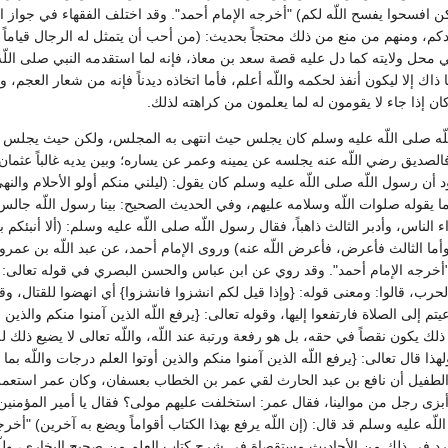
وا يفسح اللّه لكم‏)‏ ‏"‏أخرجه الإمام أحمد‏"‏‏.‏ وقد اختلف الفقهاء في جواز الق
م، ومنهم من منع من ذلك محتجاً بحديث‏:‏ ‏(‏من أحب أن يتمثل له الرجال قياماً ف
ي محل ولايته كما دل عليه قصة سعد بن معاذ، فإنه لما استقدمه النبي صلى اللّ
 وما ذاك إلا ليكون أنفذ لحكمه واللّه أعلم، فأما اتخاذه ديدناً فإنه من شعار ال
ن إذا جاء لا يقومون له لما يعلمون من كراهته لذلك‏.‏
ّه صلى اللّه عليه وسلم كان يجلس حيث انتهى به المجلس، ولكن حيث يجلس 
لصديق رضي اللّه عنه يجلسه عن يمينه وعمر عن يساره؛ وبين يديه غالباً عثمان
سول اللّه صلى اللّه عليه وسلم كان يقول‏:‏ ‏(‏ليلني منكم أولو الأحلام والنهى، ث
ا يقوله صلوات اللّه وسلامه عليهم، وفي الحديث الصحيح‏:‏ بينا رسول اللّه جالس
س، وأدبر الثالث ذاهباً، فقال رسول اللّه صلى اللّه عليه وسلم‏:‏ ‏(‏ألا أنبئكم بخبر
ه، وأما الثالث فأعرض، فأعرض اللّه عنه‏)‏ وروى الإمام أحمد، عن عبد اللّه بن عمرو
)‏ ‏"‏أخرجه الإمام أحمد‏"‏‏.‏ وقد روي عن ابن عباس والحسن البصري في قوله تعالى‏:
 قالوا‏:‏ ومعنى قوله‏:‏ ‏{‏وإذا قيل لكم انشزوا فانشزوا‏}‏ أي انهضوا للقتال، وقال 
يتم إلى الصلاة فارتفعوا إليها، وقوله تعالى‏:‏ ‏{‏يرفع اللّه الذين آمنوا منكم والذين 
ذلك يكون نقصاً في حقه، بل هو رفعة ورتبة عند اللّه، واللّه تعالى لا يضيع ذلك ل
هذا قال تعالى‏:‏ ‏{‏يرفع اللّه الذين آمنوا منكم والذين أوتوا العلم درجات واللّه ب
الطفيل أن نافع بن عبد الحارث لقي عمر بن الخطاب بعسفان، وكان عمر استعمل
أبزى رجل من موالينا، فقال عمر‏:‏ استخلفت عليهم مولى‏؟‏ فقال يا أمير المؤمنين
لّه عليه وسلم قد قال‏:‏ ‏(‏إن اللّه يرفع بهذا الكتاب أقواماً ويضع به آخرين‏)‏ ‏
ورد في ذلك من الأحاديث مستقصاة في شرح كتاب العلم من صحيح البخاري، وللّه ا