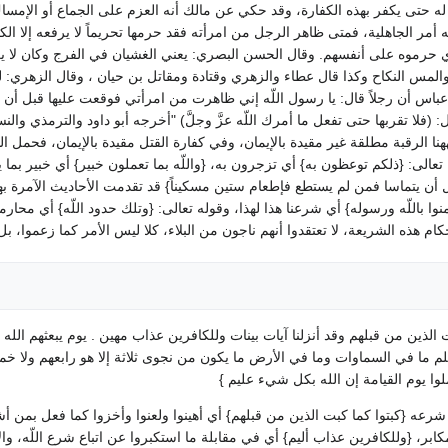
له حتى يكفر بهذه الكفارة، وقد حكي عن مالك أنه العزم على الجماع أو الإمساك و
 أمر الجاهلية، فمتى ظاهر الرجل من امرأته فقد حرمها تحريماً لا يرفعه إلا الكف
لذي حرموه على أنفسهم‏.‏ وقال الحسن البصري‏:‏ يعني الغشيان في الفرج وكان لا 
‏}‏ والمس النكاح وكذا قال عطاء والزهري وقتادة ومقاتل بن حيان ، وقال الزهري‏:‏
أن رجلاً قال‏:‏ يا رسول اللّه إني ظاهرت من امرأتي فوقعت عليها قبل أن أك
‏:‏ ‏(‏فلا تقربها حتى تفعل ما أمرك اللّه عزَّ وجلَّ‏)‏ ‏"‏أخرجه أبو داود والترمذي والنس
نا الرقبة مطلقة غير مقيدة بالإيمان، وفي كفارة القتل مقيدة بالإيمان، فحمل ال
‏:‏ ‏{‏ذلكم توعظون به‏}‏ أي تزجرون به، ‏{‏واللّه بما تعملون خبير‏}‏ أي خبير بما يص
 أن يتماسا فمن لم يستطع فإطعام ستين مسكيناً‏}‏ قد تقدمت الأحاديث الآمرة 
للّه ورسوله‏}‏ أي شرعنا هذا لهذا، وقوله تعالى‏:‏ ‏{‏وتلك حدود اللّه‏}‏ أي محارمه فل
أحكام هذه الشريعة، لا تعتقدوا أنهم ناجون من البلاء، كلا ليس الأمر كما زعموا، بل 
ت الذين من قبلهم وقد أنزلنا آيات بينات وللكافرين عذاب مهين ‏.‏ يوم يبعثهم الله
علم ما في السماوات وما في الأرض ما يكون من نجوى ثلاثة إلا هو رابعهم ولا خ
ملوا يوم القيامة إن الله بكل شيء عليم ‏}‏
عه ‏{‏كبتوا كما كبت الذين من قبلهم‏}‏ أي أهينوا ولعنوا وأخزوا كما فعل بمن أشبهه
ابر، ‏{‏وللكافرين عذاب أليم‏}‏ أي في مقابلة ما استكبروا عن اتباع شرع اللّه، والان