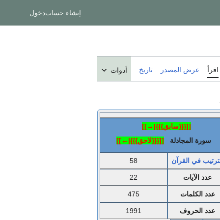
إنشاء حساب
دخول
اقرأ
عرض المصدر
تاريخ
أدوات
[[{{{سابق}}}|→]]
سورة المجادلة
[[{{{لاحق}}}|←]]
ترتيب في القرآن
58
عدد الآيات
22
عدد الكلمات
475
عدد الحروف
1991