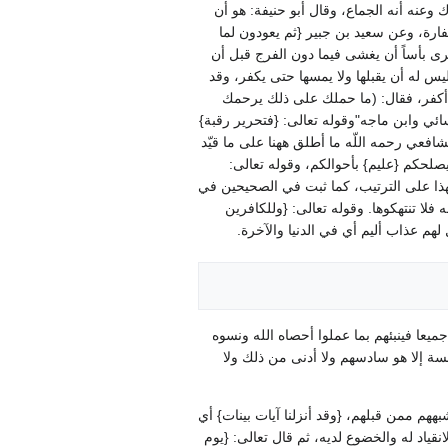
عنه أنه الجماع، وقال أبو حنيفة‏:‏ هو أن
ارة، وعن سعيد بن جبير ‏{‏ثم يعودون لما
يرى بأساً أن يغشى فيما دون الفرج قبل أن
 ليس له أن يقبلها ولا يمسها حتى يكفر، وقد
فر، فقال‏:‏ ‏(‏ما حملك على ذلك يرحمك
ائي وابن ماجه‏"‏وقوله تعالى‏:‏ ‏{‏فتحرير رقبة‏}‏
شافعي رحمه اللّه ما أطلق ههنا على ما قيّد
لحكم ‏{‏عليم‏}‏ بأحوالكم، وقوله تعالى‏:‏
بهذا على الترتيب، كما ثبت في الصحيحين في
ا تنتهكوها‏.‏ وقوله تعالى‏:‏ ‏{‏وللكافرين
لهم عذاب أليم أي في الدنيا والآخرة‏.‏
 جميعا فينبئهم بما عملوا أحصاه الله ونسوه
مسة إلا هو سادسهم ولا أدنى من ذلك ولا
م ممن قبلهم، ‏{‏وقد أنزلنا آيات بينات‏}‏ أي
قياد له والخضوع لديه، ثم قال تعالى‏:‏ ‏{‏يوم