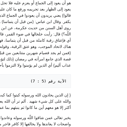
هو أن يعود إلى الجماع أو يعزم عليه فلا تحل 
يعود إلى الظهار بعد تحريمه ورفع ما كان عليه
قالوا‏}‏ يعني يريدون أن يعودوا في الجماع ا
يكفر‏.‏ وقال ابن عباس‏:‏ ‏{‏من قبل أن يتماسا
روى أهل السنن من حديث عكرمة، عن ابن عباس 
اللّه‏؟‏‏)‏ قال‏:‏ رأيت خلخالها في ضوء القمر، قال
أي فإعتاق رقبة كاملة من قبل أن يتماسا، فهه
هناك لاتحاد الموجب، وهو عتق الرقبة، وقوله تعالى
‏{‏فمن لم يجد فصيام شهرين متتابعين من قبل
قصة الذي جامع امرأته في رمضان ‏{‏ذلك لتؤمنوا با
عذاب أليم‏}‏ أي الذين لم يؤمنوا ولا التزموا ب
الآية رقم ‏(‏5 ‏:‏ 7‏)‏ 

‏{‏ إن الذين يحادون الله ورسوله كبتوا كما كب
والله على كل شيء شهيد ‏.‏ ألم تر أن الله ي
أكثر إلا هو معهم أين ما كانوا ثم ينبئهم بما ع
يخبر تعالى عمن شاقوا اللّه ورسوله وعاندوا شر
واضحات لا يعاندها ولا يخالفها إلا كافر فاجر مك