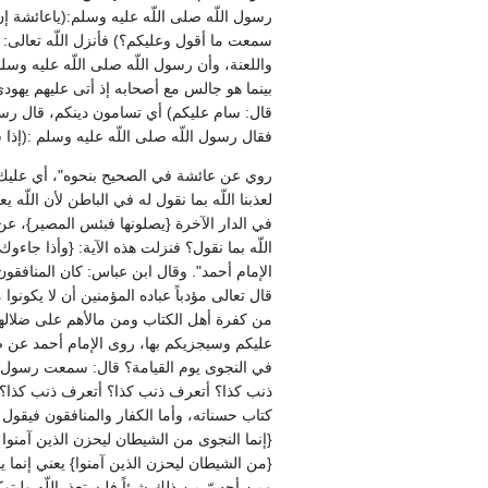
رسول اللّه صلى اللّه عليه وسلم‏:‏‏(‏ياعائشة إن
سمعت ما أقول وعليكم‏؟‏‏)‏ فأنزل اللّه تعالى‏:‏ 
واللعنة، وأن رسول اللّه صلى اللّه عليه وسلم
بينما هو جالس مع أصحابه إذ أتى عليهم يهودي، فس
قال‏:‏ سام عليكم‏)‏ أي تسامون دينكم، قال رسول ا
فقال رسول اللّه صلى اللّه عليه وسلم ‏:‏‏(‏إذ
روي عن عائشة في الصحيح بنحوه‏"‏، أي عليك ما ق
لعذبنا اللّه بما نقول له في الباطن لأن اللّه يع
في الدار الآخرة ‏{‏يصلونها فبئس المصير‏}‏، عن 
اللّه بما نقول‏؟‏ فنزلت هذه الآية‏:‏ ‏{‏وأذا ج
الإمام أحمد‏"‏‏.‏ وقال ابن عباس‏:‏ كان المنافق
قال تعالى مؤدباً عباده المؤمنين أن لا يكونوا مث
من كفرة أهل الكتاب ومن مالأهم على ضلالهم من
عليكم وسيجزيكم بها، روى الإمام أحمد عن ص
في النجوى يوم القيامة‏؟‏ قال‏:‏ سمعت رسول ا
ذنب كذا‏؟‏ أتعرف ذنب كذا‏؟‏ أتعرف ذنب كذا‏؟
كتاب حسناته، وأما الكفار والمنافقون فيقول الأ
‏{‏إنما النجوى من الشيطان ليحزن الذين آمنوا 
‏{‏من الشيطان ليحزن الذين آمنوا‏}‏ يعني إنما 
ومن أحسّ من ذلك شيئاً فليستعذ باللّه وليت