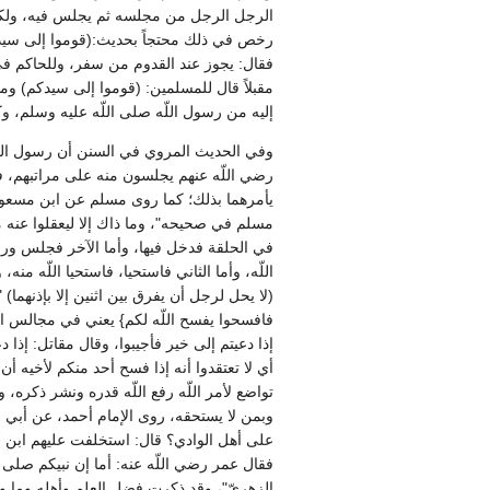
الرجل الرجل من مجلسه ثم يجلس فيه، ولكن افسح
رخص في ذلك محتجاً بحديث‏:‏‏(‏قوموا إلى سيدك
فقال‏:‏ يجوز عند القدوم من سفر، وللحاكم ف
مقبلاً قال للمسلمين‏:‏ ‏(‏قوموا إلى سيدكم‏)‏
إليه من رسول اللّه صلى اللّه عليه وسلم، وكا
وفي الحديث المروي في السنن أن رسول الل
رضي اللّه عنهم يجلسون منه على مراتبهم، فا
يأمرهما بذلك؛ كما روى مسلم عن ابن مسعود أن ر
مسلم في صحيحه‏"‏، وما ذاك إلا ليعقلوا عنه م
في الحلقة فدخل فيها، وأما الآخر فجلس وراء النا
اللّه، وأما الثاني فاستحيا، فاستحيا اللّه من
‏(‏لا يحل لرجل أن يفرق بين اثنين إلا بإذنهما‏
فافسحوا يفسح اللّه لكم‏}‏ يعني في مجالس الحرب،
إذا دعيتم إلى خير فأجيبوا، وقال مقاتل‏:‏ إذا دع
أي لا تعتقدوا أنه إذا فسح أحد منكم لأخيه أن 
تواضع لأمر اللّه رفع اللّه قدره ونشر ذكره، ول
وبمن لا يستحقه، روى الإمام أحمد، عن أبي 
على أهل الوادي‏؟‏ قال‏:‏ استخلفت عليهم ابن 
فقال عمر رضي اللّه عنه‏:‏ أما إن نبيكم صلى ال
الزهريّ‏"‏، وقد ذكرت فضل العلم وأهله وما 