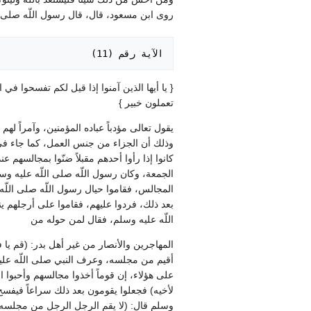
روى ابن مسعود، قال، قال رسول اللّه صلى اللّه
الآية رقم ‏(‏11‏)‏ 

‏{‏ يا أيها الذين آمنوا إذا قيل لكم تفسحوا ف
تعملون خبير ‏}‏
يقول تعالى مؤدباً عباده المؤمنين، وآمراً له
وذلك أن الجزاء من جنس العمل، كما جاء في الح
كانوا إذا رأوا أحدهم مقبلاً ضنّوا بمجالسهم 
الجمعة، وكان رسول اللّه صلى اللّه عليه و
المجالس، فقاموا حيال رسول اللّه صلى اللّه ع
بعد ذلك، فردوا عليهم، فقاموا على أرجلهم 
اللّه عليه وسلم، فقال لمن حوله من
المهاجرين والأنصار من غير أهل بدر‏:‏ ‏(‏قم 
أقيم من مجلسه، وعرف النبي صلى اللّه عليه 
على هؤلاء، إن قوماً أخذوا مجالسهم وأحبوا ال
لأخيه‏)‏ فجعلوا يقومون بعد ذلك سراعاً فيفسح 
وسلم قال‏:‏ ‏(‏لا يقم الرجل الرجل من مجلسه ف