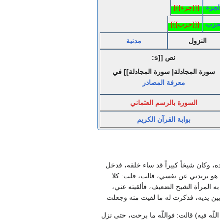
لجزء
{{{جزء}}}
حزب
{{{حزب}}}
النزول
مدنية
نص [[s:
سورة المجادلة| سورة المجادلة]] في
معرفة المصادر
السورة بالرسم العثماني
بوابة القرآن الكريم
ه، وكان شيخاً كبيراً قد ساء خلقه، فدخل
هو يريدني عن نفسي، قالت، قلت‏:‏ كلا
ه المرأة الشيخ الضعيف، فألقيته عني،
بين يديه، فذكرت له ما لقيت منه وجعلت
ه فيه‏)‏ قالت‏:‏ فواللّه ما برحت، حتى نزل