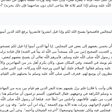
 عليه وسلم‏:‏‏(‏إذا كنتم ثلاثة فلا يتناجى اثنان دون صاحبهما فإن ذلك يحزنه‏)‏ ‏"
ي المجالس فافسحوا يفسح الله لكم وإذا قيل انشزوا فانشزوا يرفع الله الذين آمنوا
م أن يحسن بعضهم إلى بعض في المجلس‏:‏ ‏{‏يا أيها الذين آمنوا إذا قيل لكم تفسحو
ديث الصحيح‏:‏‏(‏من بنى للّه مسجداً بنى اللّه له بيتاً في الجنة‏)‏ قال قتادة ن
عند رسول اللّه صلى اللّه عليه وسلم، فأمرهم اللّه تعالى أن يفسح بعضهم لبعض، وق
سلم يومئذ في الصفة، وفي المكان ضيق، وكان يكرم أهل بدر من المهاجرين والأ
ليه وسلم فقالوا‏:‏ السلام عليك أيها النبي ورحمة اللّه وبركاته، فرد النبي صلى
ينتظرون أن يوسع لهم، فعرف النبي صلى اللّه عليه وسلم ما يحملهم على القيا
يا فلان وأنت يا فلان‏)‏ فلم يزل يقيمهم بعدة النفر الذين هم قيام بين يديه من ا
وسلم الكراهة في وجوههم، فقال المنافقون‏:‏ ألستم تزعمون أن صاحبكم هذا يعدل 
قرب من نبيّهم، فأقامهم، وأجلس من أبطأ عنه، فبلغنا أن رسول اللّه صلى اللّه علي
القوم لإخوانهم، ونزلت هذه الآية يوم الجمعة ‏"‏رواه ابن أبي حاتم‏"‏‏.‏ وقد ورد ع
يجلس فيه ولكن تفسحوا وتوسعوا‏)‏ ‏"‏أخرجه الشيخان وأحمد‏"‏‏.‏ وعن أبي هريرة، ع