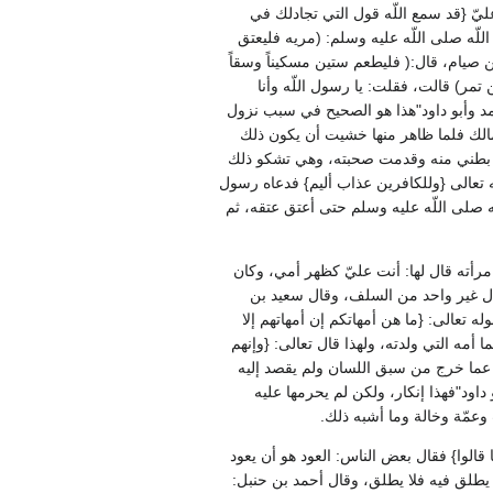
ليّ ‏{‏قد سمع اللّه قول التي تجادلك في
لّه صلى اللّه عليه وسلم‏:‏ ‏(‏مريه فليعتق
من صيام، قال‏:‏‏(‏ فليطعم ستين مسكيناً وسقاً
مر‏)‏ قالت، فقلت‏:‏ يا رسول اللّه وأنا
مد وأبو داود‏"‏هذا هو الصحيح في سبب نزول
مالك فلما ظاهر منها خشيت أن يكون ذلك
 نثرت بطني منه وقدمت صحبته، وهي تشكو ذلك
 تعالى ‏{‏وللكافرين عذاب أليم‏}‏ فدعاه رسول
 اللّه صلى اللّه عليه وسلم حتى أعتق عتقه، ثم
رأته قال لها‏:‏ أنت عليّ كظهر أمي، وكان
ا قال غير واحد من السلف، وقال سعيد بن
ه تعالى‏:‏ ‏{‏ما هن أمهاتكم إن أمهاتهم إلا
مه التي ولدته، ولهذا قال تعالى‏:‏ ‏{‏وإنهم
أيضاً عما خرج من سبق اللسان ولم يقصد إليه
و داود‏"‏فهذا إنكار، ولكن لم يحرمها عليه
مّة وخالة وما أشبه ذلك‏.‏
الوا‏}‏ فقال بعض الناس‏:‏ العود هو أن يعود
يطلق فيه فلا يطلق، وقال أحمد بن حنبل‏:‏