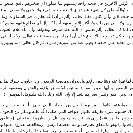
للّه الأولين الآخرين في صعيد واحد ‏{‏فينبئهم بما عملوا‏}‏ أي فيخبرهم بالذي صنعوا
وا، ‏{‏واللّه على كل شيء شهيد‏}‏ أي لا يغيب عنه شيء ولا يخفى ولا ينسى‏.‏ ثم 
يث كانوا وأين كانوا، فقال تعالى‏:‏ ‏{‏ألم تر أن اللّه يعلم ما في السماوات وما
دسهم، ولا أدنى من ذلك ولا أكثر إلا هو معهم أينما كانوا‏}‏، أي مطلع عليهم يسمع
ما قال تعالى‏:‏ ‏{‏ألم يعلموا أن اللّه يعلم سرهم ونجواهم وأن اللّه علام الغيوب‏}‏،
، ولهذا حكى غير واحد الإجماع على أن المراد بهذه معية علمه تعالى، ولا شك في
 مطلع على خلقه لا يغيب عنه من أمورهم شيء، ثم قال تعالى‏:‏ ‏{‏ثم ينبئهم بما 
ون لما نهوا عنه ويتناجون بالإثم والعدوان ومعصية الرسول وإذا جاؤوك حيوك بما ل
المصير‏.‏ يا أيها الذين آمنوا إذا تناجيتم فلا تتناجوا بالإثم والعدوان ومعصية الرس
 الذين آمنوا وليس بضارهم شيئا إلا بإذن الله وعلى الله فليتوكل المؤمنون ‏}‏
يهود موادعة، وكانوا إذا مر بهم الرجل من أصحاب النبي صلى اللّه عليه وسلم جل
 ذلك خشيهم فترك طريقه عليهم، فنهاهم النبي صلى اللّه عليه وسلم عن النجوى، فلم
م يعودون لما نهوا عنه‏}‏ روي هذا عن مجاهد ومقاتل بن حيان وقوله تعالى‏:‏ ‏{‏ويتناج
{‏العدوان‏}‏ وهو ما يتعلق بغيرهم، ومنه معصية الرسول ومخالفته، يصرون عليها ويتوا
‏:‏ دخل على رسول اللّه صلى اللّه عليه وسلم يهود، فقالوا‏:‏ السام عليك يا أبا ال