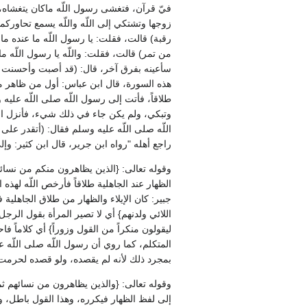
فيّ قرآن، فتغشى رسول اللّه ماكان يتغشاه، ثم 
زوجها وتشتكي إلى اللّه واللّه يسمع تحاوركما إ
رقبة‏)‏ قالت، فقلت‏:‏ يا رسول اللّه ما عنده ما
من تمر‏)‏ قالت، فقلت‏:‏ واللّه يا رسول اللّه م
سأعينه بفرق آخر، قال‏:‏ ‏(‏قد أصبت وأحسنت 
هذه السورة، قال ابن عباس‏:‏ أول من ظاهر 
طلاقاً، فأتت إلى رسول اللّه صلى اللّه عليه
وتبكي، ولم يكن جاء في ذلك شيء، فأنزل اللّه ت
اللّه صلى اللّه عليه وسلم فقال‏:‏ ‏(‏أتقدر على
راجع أهله ‏"‏رواه ابن جرير، قال ابن كثير‏:‏ وإ
وقوله تعالى‏:‏ ‏{‏الذين يظاهرون منكم من نسا
الظهار عند الجاهلية طلاقاً فأرخص اللّه لهذه
جبير‏:‏ كان الإيلاء والظهار من طلاق الجاهلية فو
اللائي ولدنهم‏}‏ أي لا تصير المرأة بقول الرجل 
ليقولون منكراً من القول وزوراً‏}‏ أي كلاماً ف
المتكلم، كما روي أن رسول اللّه صلى اللّه عليه و
بمجرد ذلك لأنه لم يقصده، ولو قصده لحرمت عل
وقوله تعالى‏:‏ ‏{‏والذين يظاهرون من نسائهم ثم
إلى لفظ الظهار فيكرره، وهذا القول باطل، وه