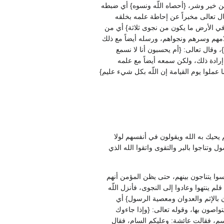
 من خير وشر، ‏{‏أحصاه اللّه ونسوه‏}‏ أي ضبطه
قال تعالى مخبراً عن إحاطة علمه بخلقه
 في الأرض ما يكون من نجوى ثلاثة‏}‏ أي من
 كلامهم وسرهم ونجواهم، ورسله أيضاً مع ذلك
 وقال تعالى‏:‏ ‏{‏أم يحسبون أنا لا نسمع
 إرادة ذلك، ولكن سمعه أيضاً مع علمه
عملوا يوم القيامة إن اللّه بكل شيء عليم‏}‏
م يحيك به الله ويقولون في أنفسهم لولا
ول وتناجوا بالبر والتقوى واتقوا الله الذي
سوا يتناجون بينهم، حتى يظن المؤمن أنهم
 ينتهوا وعادوا إلى النجوى، فأنزل اللّه
ون بالإثم والعدوان ومعصية الرسول‏}‏ أي
صون بها، وقوله تعالى‏:‏ ‏{‏وإذا جاءوك
قاسم، فقالت عائشة‏:‏ وعليكم السام، فقال