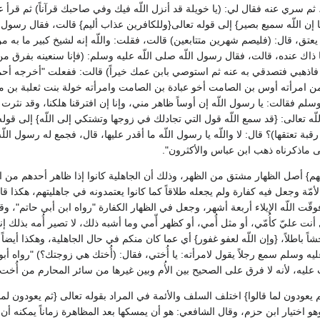
سري عنه فقال لي‏:‏ ‏(‏يا خويلة قد أنزل اللّه فيك وفي صاحبك قرآناً‏)‏ ثم قرأ ع
ن اللّه سميع بصير‏}‏ إلى قوله تعالى‏{‏وللكافرين عذاب أليم‏}‏ قالت، فقال رسول ال
 يعتق، قال‏:‏ ‏(‏فليصم شهرين متتابعين‏)‏ قالت، فقلت‏:‏ واللّه إنه لشيخ كبير ما به 
ا ذاك عنده، قالت، فقال رسول اللّه صلى اللّه عليه وسلم‏:‏ ‏(‏فإنا سنعينه بفرق من ت
فاذهبي فتصدقي به عنه ثم استوصي بابن عمك خيراً‏)‏ قالت‏:‏ ففعلت ‏"‏أخرجه أح
من امرأته أوس بن الصامت أخو عبادة بن الصامت وامرأته خولة بنت ثعلبة بن 
 وسلم فقالت‏:‏ يا رسول اللّه إن أوساً ظاهر مني، وإنا إن افترقنا هلكنا، وقد
عالى‏:‏ ‏{‏قد سمع اللّه قول التي تجادلك في زوجها وتشتكي إلى اللّه‏}‏ إلى قوله
 رقبة تعتقها‏)‏‏؟‏ قال‏:‏ لا واللّه يا رسول اللّه ما أقدر عليها، قال، فجمع له رسول
لى ماذكرناه ذهب ابن عباس والأكثرون‏"‏‏.‏
ئهم‏}‏ أصل الظهار مشتق من الظهر، وذلك أن الجاهلية كانوا إذا ظاهر أحدهم من ام
 الأمّة وجعل فيه كفارة ولم يجعله طلاقاً كما كانوا يعتمدونه في جاهليتهم، هكذ
قّت اللّه الإيلاء أربعة أشهر، وجعل في الظهار الكفارة ‏"‏رواه ابن أبي حاتم‏"‏، وقول
أنت عليّ كأُمّي، أو مثل أُمي، أو كظهر أّمي وما أشبه ذلك، لا تصير أُمه بذلك إنما أ
احشاً باطلاً، ‏{‏وإن اللّه لعفو غفور‏}‏ أي عما كان منكم في حال الجاهلية، وهكذا 
سلم سمع رجلاً يقول لامرأته‏:‏ يا أُختي، فقال‏:‏ ‏(‏أُختك هي زوجتك‏؟‏‏)‏ ‏"‏رواه أب
يه، لأنه لا فرق على الصحيح بين الأُم وبين غيرها من سائر المحارم من أُخت وع
 يعودون لما قالوا‏}‏ اختلف السلف والأئمة في المراد بقوله تعالى ‏{‏ثم يعودون لما ق
و اختيار ابن حزم، وقال الشافعي‏:‏ هو أن يمسكها بعد المظاهرة زماناً يمكنه أن 