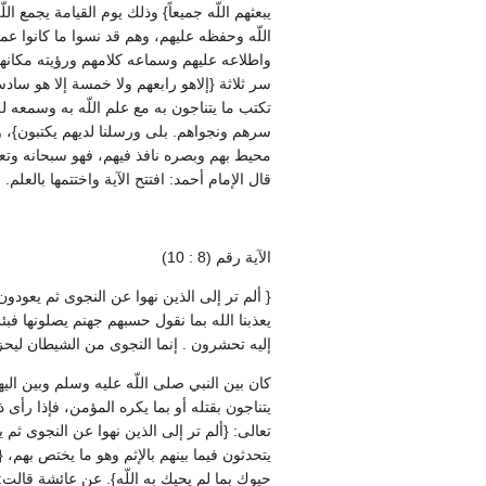
يبعثهم اللّه جميعاً‏}‏ وذلك يوم القيامة يجمع ا
اللّه وحفظه عليهم، وهم قد نسوا ما كانوا عمل
واطلاعه عليهم وسماعه كلامهم ورؤيته مكانهم ح
سر ثلاثة ‏{‏إلاهو رابعهم ولا خمسة إلا هو سا
تكتب ما يتناجون به مع علم اللّه به وسمعه له، ك
سرهم ونجواهم‏.‏ بلى ورسلنا لديهم يكتبون‏}‏
محيط بهم وبصره نافذ فيهم، فهو سبحانه وتعالى
قال الإمام أحمد‏:‏ افتتح الآية واختتمها بالعلم‏.‏
الآية رقم ‏(‏8 ‏:‏ 10‏)‏
‏{‏ ألم تر إلى الذين نهوا عن النجوى ثم يعود
يعذبنا الله بما نقول حسبهم جهنم يصلونها فبئس 
إليه تحشرون ‏.‏ إنما النجوى من الشيطان ليحزن
كان بين النبي صلى اللّه عليه وسلم وبين ال
يتناجون بقتله أو بما يكره المؤمن، فإذا رأى
تعالى‏:‏ ‏{‏ألم تر إلى الذين نهوا عن النجوى ث
يتحدثون فيما بينهم بالإثم وهو ما يختص بهم، ‏
حيوك بما لم يحيك به اللّه‏}‏‏.‏ عن عائشة قالت