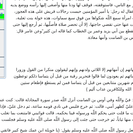
ا
ر مع الناس، فاستوقفته، فوقف لها ودنا منها وأصغى إليها رأسه ووضع يديه
ال له رجل‏:‏ يا أمير المؤمنين حبست رجالات قريش على هذه العجوز،
ال
 هذه امرأة سمع اللّه شكواها من فوق سبع سماوات، هذه خولة بنت ثعلبة،
 عنها حتى تقضي حاجتها، إلا أن تحضر صلاة فأصلّيها، ثم أرجع إليها حتى
منقطع بين أبي يزيد وعمر بن الخطاب كما قاله ابن كثير‏"‏وعن عامر قال‏:‏
 بن الصامت وأمها معاذة‏.‏
تهم إن أمهاتهم إلا اللائي ولدنهم وإنهم ليقولون منكرا من القول وزورا
سائهم ثم يعودون لما قالوا فتحرير رقبة من قبل أن يتماسا ذلكم توعظون
صيام شهرين متتابعين من قبل أن يتماسا فمن لم يستطع فإطعام ستين
لله وللكافرين عذاب أليم ‏}‏
‏ فيّ واللّه وفي أوس بن الصامت أنزل اللّه صدر سورة المجادلة قالت‏:‏ كنت عند
عليّ كظهر أمي، قالت‏:‏ ثم خرج فلبس في نادي قومه ساعة، ثم دخل عليّ، فإذا 
 ما قلت حتى يحكم اللّه ورسوله فينا بحكمه، قالت فواثبني فامتنعت بما تغلب ب
نها ثياباً، ثم خرجت حتى جئت إلى رسول اللّه صلى اللّه عليه وسلم فجلست 
رسول اللّه صلى اللّه عليه وسلم يقول‏:‏ ‏(‏يا خويلة ابن عمك شيخ كبير فاتقي اللّ