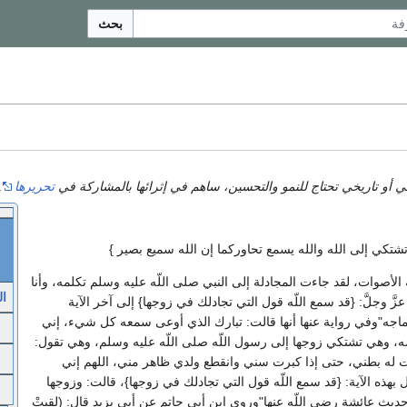
بحث
أو تاريخي تحتاج للنمو والتحسين، ساهم في إثرائها بالمشاركة في
تحريرها
.
شتكي إلى الله والله يسمع تحاوركما إن الله سميع بصير ‏}‏
الأصوات، لقد جاءت المجادلة إلى النبي صلى اللّه عليه وسلم تكلمه، وأنا
ال
ّ وجلَّ‏:‏ ‏{‏قد سمع اللّه قول التي تجادلك في زوجها‏}‏ إلى آخر الآية
ن ماجه‏"‏وفي رواية عنها أنها قالت‏:‏ تبارك الذي أوعى سمعه كل شيء، إني
، وهي تشتكي زوجها إلى رسول اللّه صلى اللّه عليه وسلم، وهي تقول‏:‏
رت له بطني، حتى إذا كبرت سني وانقطع ولدي ظاهر مني، اللهم إني
ه الآية‏:‏ ‏{‏قد سمع اللّه قول التي تجادلك في زوجها‏}‏، قالت‏:‏ وزوجها
 عائشة رضي اللّه عنها‏"‏وروى ابن أبي حاتم عن أبي يزيد قال‏:‏ ‏(‏لقيتْ