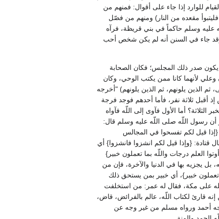
يام للوارد إذا جاء على أقوال‏:‏ فمنهم من
ليتبوأ مقعده من النار‏)‏ ومنهم من فصّل
ه عليه وسلم حاكماً في بني قريظة، فرآه
عجم، وقد جاء في السنن أنه لم يكن شخص أحب
يكون صدر ذلك المجلس؛ فكان الصحابة
 وعلي لأنهما كانا ممن يكتب الوحي، وكان
م الذين يلونهم، ثم الذين يلونهم‏)‏ ‏"‏أخرجه
 إذ أقبل ثلاثة نفر، فأما أحدهم فوجد فرجة
 الثلاثة‏؟‏ أما الأول فآوى إلى اللّه فآواه
 أن رسول اللّه صلى اللّه عليه وسلم قال‏:‏
‏ ‏{‏إذا قيل لكم تفسحوا في المجالس
قتادة‏:‏ ‏{‏وإذا قيل لكم انشزوا فانشزوا‏}‏ أي
أوتوا العلم درجات واللّه بما تعملون خبير‏}‏
ه، بل يجزيه بها في الدنيا والآخرة، فإن من
ما تعملون خبير‏}‏، أي خبير بمن يستحق ذلك
ه على مكة، فقال له عمر‏:‏ من استخلفت
 إنه قارئ لكتاب اللّه، عالم بالفرائض، قاض،
"‏أخرجه أحمد ورواه مسلم من غير وجه عن
لحمد والمنة‏.‏