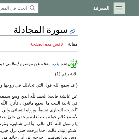
المعرفة
القائمة الرئيسية
سورة المجادلة
مقالة
ناقش هذه الصفحة
هذه
بذرة
مقالة عن موضوع إسلامي ديني 
الآية رقم ‏(‏1‏)‏
‏{‏ قد سمع الله قول التي تجادلك في زوجها وت
عن عائشة قالت‏:‏ الحمد للّه الذي وسع سمعه 
في ناحية البيت ما أسمع ماتقول، فأنزل اللّه عزَ
‏"‏أخرجه البخاري تعليقاً، ورواه النسائي واب
لأسمع كلام خولة بنت ثعلبة ويخفى عليّ بعضه
يا رسول اللّه أكل مالي، وأفنى شبابي، ونث
أشكو إليك، قالت‏:‏ فما برحت حتى نزل جبريل بهذ
أوس بن الصامت ‏"‏أخرجه ابن أبي حاتم من حديث