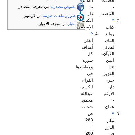
الحديث
/533،
-
ط.
نصوص مصدرية
من معرفة المصادر
القاهرة.
دار
صور و ملفات صوتية
من كومونز
الكتاب
^
أخبار
من معرفة الأخبار.
الإسلامي.
كتاب
روائع
^
البيان
أنظر:
لمعاني
أهداف
القرآن،
كل
أيمن
سورة
عبد
ومقاصدها
العزيز
في
جبر،
القرآن
دار
الكريم،
الأرقم
عبدالله
-
محمود
عمان.
شحاته،
ص
^
283
نظم
-
الدرر
288
في