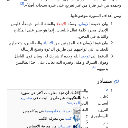
[3]
وحمده من غير فترة من غير تعريج على غيره سبحانه أصلاً».
ومن أهداف السورة موضوعاتها:
بيان حقيقة
الإيمان
، وسنّة
الابتلاء
والفتنة للناس جيمعاً، فليس
الإيمان مجرد كلمة تقال باللسان، إنما هو صبر على المكاره
والثبات في المحن.
بيان قوة الإيمان عند المؤمنين من
الأنبياء
والصالحين، وتحملهم
للعقبات التي تواجههم في طريق الدعوة وتبيلغ الرسالة.
الدعوة إلى
توحيد
الله وحده لا شريك له، وبيان قوى الباطل
وهوان الشرك وأهله، وقدرة الله تعالى على أخذ الظالمين
[4]
بذنوبهم.
مصادر
^
والسور،
يمكنك أن تجد معلومات أكثر عن
سورة
كتاب
برهان
العنكبوت
عن طريق البحث في
مشاريع
أسباب
الدين
المعرفة
:
النزول
البقاعي،
تعريفات قاموسية
في ويكاموس
للنيسابوري،
ج
كتب
من معرفة الكتب
دار
5
اقتباسات
من معرفة الاقتباس