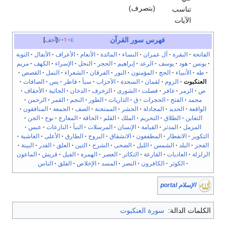
(بتصرف)
تناسب
الآيات
فهرس سور القرآن
e
t
v
أخف
الفاتحة
البقرة
آل عمران
النساء
المائدة
الأنعام
الأعراف
الأنفال
التوبة
يونس
هود
يوسف
الرعد
إبراهيم
الحجر
النحل
الإسراء
الكهف
مريم
طه
الأنبياء
الحج
المؤمنون
النور
الفرقان
الشعراء
النمل
القصص
العنكبوت
الروم
لقمان
السجدة
الأحزاب
سبأ
فاطر
يس
الصافات
ص
الزمر
غافر
فصلت
الشورى
الزخرف
الدخان
الجاثية
الأحقاف
محمد
الفتح
الحجرات
ق
الذاريات
الطور
النجم
القمر
الرحمن
الواقعة
الحديد
المجادلة
الحشر
الممتحنة
الصف
الجمعة
المنافقون
التغابن
الطلاق
التحريم
الملك
القلم
الحاقة
المعارج
نوح
الجن
المزمل
المدثر
القيامة
الإنسان
المرسلات
النبأ
النازعات
عبس
التكوير
الانفطار
المطففون
الانشقاق
البروج
الطارق
الأعلى
الغاشية
الفجر
البلد
الشمس
الليل
الضحى
الشرح
التين
العلق
القدر
البينة
الزلزلة
العاديات
القارعة
التكاثر
العصر
الهمزة
الفيل
قريش
الماعون
الكوثر
الكافرون
النصر
المسد
الإخلاص
الفلق
الناس
الإسلام portal
الكلمات الدالة:
سورة العنكبوت