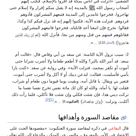
الشعبي:
«أنزلت في أناس بمكة قد أقروا بالإسلام، فكتب إليهم
أصحاب رسول الله
بالمدينة إنه لا يقبل منكم إقرار ولا إسلام حتى
تهاجروا، فخرجوا عامدين إلى المدينة فتبعهم المشركون فآذوهم
فردوهم. فنزلت هذه الآية، فكتبوا إليهم إنه قد نزل فيكم كذا وكذا،
فقالوا: نخرج فإن اتبعنا أحد قاتلناه، فخرجوا فاتبعهم المشركون
فقاتلوهم فمنهم من قتل ومنهم من نجا، فأنزل الله
﴿
ثم إن ربك للذين
.
…»
﴾
هاجروا
[
النحل
:110]
2- سبب نزول الآية الثامنة: عن سعد بن أبي وقاص قال:
«قالت أم
سعد: قد أمر الله بالبر؟ والله لا أطعم طعاما ولا أشرب شرابا حتى
أموت أو تكفر بمحمد، فنزلت الآية»
. وفي رواية عن سعد:
«كنت بارا
بأمي فأسلمت، فقالت: لتدعن دينك أو لا آكل ولا أشرب حتى أموت،
فتعير بي ويقال: يا قاتل أمه، وبقيت يوما فيوما دون طعام أو شراب،
فقلت لها: يا أماه، والله لو كان لك مائة نفس تخرج نفسا نفسا ما
تركت ديني هذا، فإن شئت فكلي وإن شئت فلا تأكلي، فلما رأت ذلك
[2]
[1]
أكلت، ونزلت:
﴿
﴾
…»
.
وإن جاهداك
[
العنكبوت
:8]
مقاصد السورة وأهدافها
قال
البقاعي
في ذكره لمقاصد سورة العنكبوت: «مقصودها الحث على
الاجتهاد في الأمر بالمعروف، والنهي عن المنكر، والدعاء إلى الله تعالى