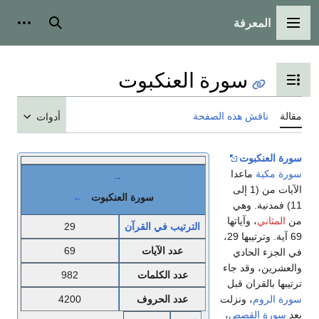
المعرفة
القائمة الرئيسية
بحث
أدوات
سورة العنكبوت
تبديل عرض جدول المحتويات
مقالة
ناقش هذه الصفحة
أدوات
سورة العنكبوت
سورة مكية
ماعدا
→
الآيات من (1 إلى
سورة العنكبوت
←
11) فمدنية. وهي
من
المثاني
، وآياتها
الترتيب في القرآن
29
69 آية. وترتيبها 29،
عدد الآيات
69
في الجزء الحادي
والعشرين، وقد جاء
عدد الكلمات
982
ترتيبها بالقران قبل
سورة الروم
، ونزلت
عدد الحروف
4200
بعد
سورة القصص
،