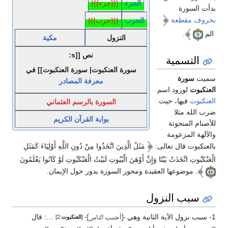
الجزء
{{{جزء}}}
بدأت السورة
بحروف مقطعة
الحزب
{{{حزب}}}
الم
.
النزول
مكية
نص [[s:
التسمية
سورة العنكبوت| سورة العنكبوت]] في
سميت
سورة
معرفة المصادر
العنكبوت
لورود اسم
العنكبوت
فيها، حيث
السورة بالرسم العثماني
ضرب الله مثلا
بوابة القرآن الكريم
للأصنام المنحوتة
والآلهة المزعومة
بالعنكبوت قال تعالى:
مَثَلُ الَّذِينَ اتَّخَذُوا مِنْ دُونِ اللَّهِ أَوْلِيَاءَ كَمَثَلِ
الْعَنْكَبُوتِ اتَّخَذَتْ بَيْتًا وَإِنَّ أَوْهَنَ الْبُيُوتِ لَبَيْتُ الْعَنْكَبُوتِ لَوْ كَانُوا يَعْلَمُونَ
. موضوعها العقيدة ومحور السورة يدور حول الإيمان.
سبب النزول
1- سبب نزول الآية الثانية وهي
﴿
﴾
…: قال
أحسب الناس
[
العنكبوت
:2]