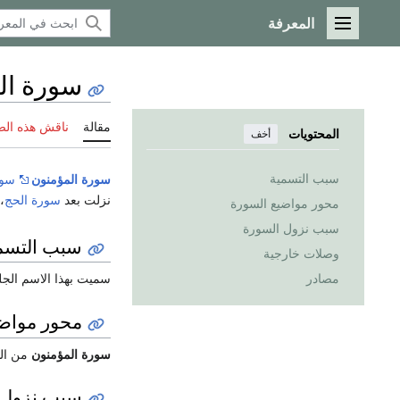
المعرفة
القائمة الرئيسية
سورة ال
مقالة
ناقش هذه ال
المحتويات
أخف
سبب التسمية
سورة المؤمنون
سور
نزلت بعد
سورة الحج
،
محور مواضيع السورة
سبب نزول السورة
سبب التسم
وصلات خارجية
مصادر
سميت بهذا الاسم الجليل
محور مواضي
سورة المؤمنون
من الس
سبب نزول 