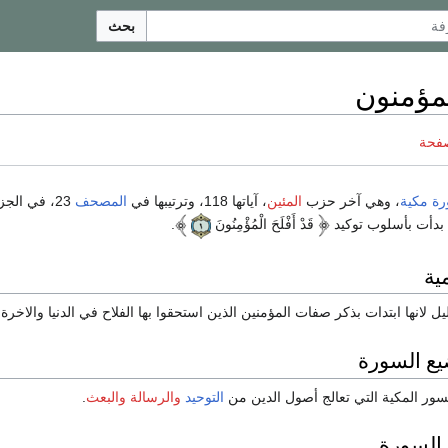
بحث
مؤمنون
صفحة
ة مكية
، وهي آخر حزب
المئين
، آياتها 118، وترتيبها في
المصحف
23، في الج
 بدأت بأسلوب توكيد
قَدْ أَفْلَحَ الْمُؤْمِنُونَ
.
ية
 لانها ابتدات بذكر صفات المؤمنين الذين استحقوا بها الفلاح في الدنيا والاخرة.
ع السورة
ور المكية التي تعالج أصول الدين من
التوحيد
والرسالة
والبعث
.
السورة