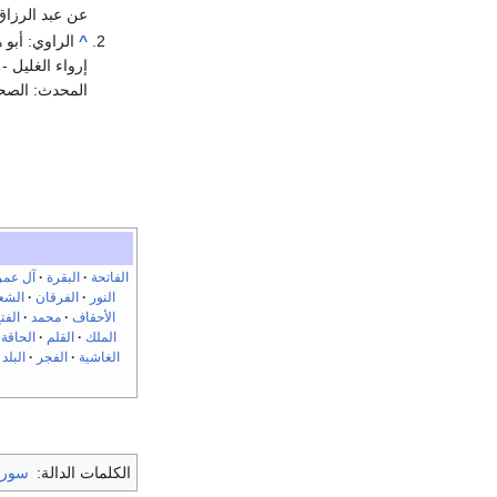
عن عبد الرزاق
^
الراوي: أبو 
المحدث: الص
الفاتحة
البقرة
آل عمر
النور
الفرقان
الشع
الأحقاف
محمد
الفت
الملك
القلم
الحاقة
الغاشية
الفجر
البلد
الكلمات الدالة:
سورة