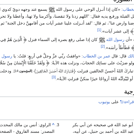
لخطاب
:
«كان إذا أنـزل الوحي على رسول الله
يسمع عند وجهه دويّ كدوي ال
لقبلة ورفـع يديه فقال: "اللهم زدنا ولا تنقصنا، وأكرمنا ولا تهنا، وأعطنا ولا تحرمن
رضنا وارض عنا"، ثم قال: "لقد أنـزلت علينا عشر آيات من أقامهنَّ دخل الجنة" ثم 
[1]
إلى عشر آيات»
.
«أن
رسول الله
كان إذا صلى رفع بصره إلى السماء فنزل
الَّذِينَ هُمْ فِي ص
[2]
فَطَأْطَأَ رأسَه»
.
لك
قال: قال
عمر بن الخطاب
:
«وافقتُ ربِّي عزَّ وجلَّ في أربعٍ: قلتُ: يا
رسول ال
ولو ضرَبْتَ على نسائِك الحجابَ، ونزلت هذه الآيةُ:
وَلَقَدْ خَلَقْنَا الْإِنْسَانَ مِنْ سُ
 تباركَ اللهُ أحسنُ الخالقين فنزلت
﴿
﴾
. ودخلت 
فَتَبَارَكَ اللَّهُ أَحْسَنُ الْخَالِقِينَ
[
المؤمنون
:14]
[3]
 أو ليُبْدِلَنَّه اللهُ أزواجًا خيرًا منكنَّ فنزلتِ الآيةُ»
.
جية
قراءة
على
يوتيوب
 أبو عبد الله في صحيحه عن أبي بكر
^
الراوي: أنس بن مالك المحدث: 
بد الله بن أحمد بن حنبل، عن أبيه،