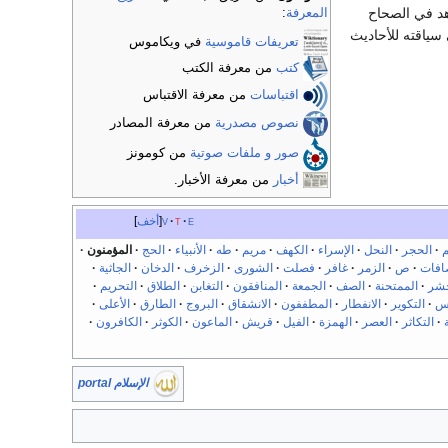
د في الصحاح
المعرفة
:
سياقته للأحاديث
تعريفات قاموسية
في ويكاموس
كتب
من معرفة الكتب
اقتباسات
من معرفة الاقتباس
نصوص مصدرية
من معرفة المصادر
صور و ملفات صوتية
من كومونز
أخبار
من معرفة الأخبار.
e
t
v
أخف
م
الحجر
النحل
الإسراء
الكهف
مريم
طه
الأنبياء
الحج
المؤمنون
افات
ص
الزمر
غافر
فصلت
الشورى
الزخرف
الدخان
الجاثية
حشر
الممتحنة
الصف
الجمعة
المنافقون
التغابن
الطلاق
التحريم
س
التكوير
الانفطار
المطففون
الانشقاق
البروج
الطارق
الأعلى
التكاثر
العصر
الهمزة
الفيل
قريش
الماعون
الكوثر
الكافرون
الإسلام portal