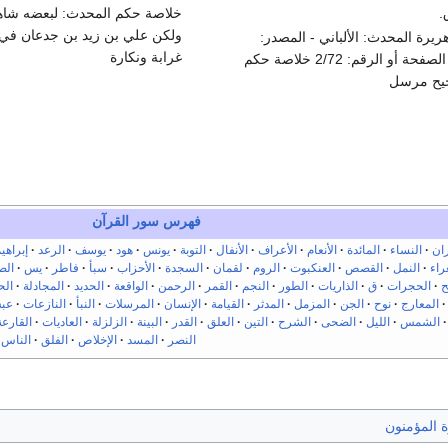
.
خلاصة حكم المحدث: لبعضه شاه
ولكن علي بن زيد بن جدعان في 
هريرة المحدث: الألباني - المصدر:
غرابة ونكارة
إرواء الغليل - الصفحة أو الرقم: 2/72 خلاصة حكم
حيح مرسل
فهرس سور القرآن
ان
النساء
المائدة
الأنعام
الأعراف
الأنفال
التوبة
يونس
هود
يوسف
الرعد
إبراهي
راء
النمل
القصص
العنكبوت
الروم
لقمان
السجدة
الأحزاب
سبأ
فاطر
يس
الص
ح
الحجرات
ق
الذاريات
الطور
النجم
القمر
الرحمن
الواقعة
الحديد
المجادلة
ال
المعارج
نوح
الجن
المزمل
المدثر
القيامة
الإنسان
المرسلات
النبأ
النازعات
عب
الشمس
الليل
الضحى
الشرح
التين
العلق
القدر
البينة
الزلزلة
العاديات
القارعة
النصر
المسد
الإخلاص
الفلق
الناس
 المؤمنون