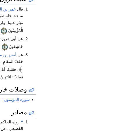
قال
عمر بن ا
ساعة، فاستقبل ا
تؤثر علينا، وا
الْمُؤْمِنُونَ
عن أبي هريرة
خَاشِعُونَ
عن
أنس بن ما
خلفَ المقامِ، 
. فقلتُ أنا:
فقلتُ: لتنْتَهِينَّ
وصلات خار
سورة المؤمنون - 
مصادر
^
رواه الحاكم
القطيعي، عن ع