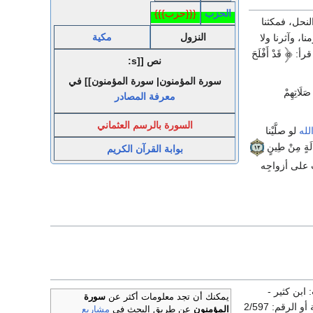
الحزب
{{{حزب}}}
نحل، فمكثنا
النزول
مكية
ا، وآثرنا ولا
قرأ:
قَدْ أَفْلَحَ
نص [[s:
سورة المؤمنون| سورة المؤمنون]] في
َلَاتِهِمْ
معرفة المصادر
السورة بالرسم العثماني
له
لو صلَّيْنا
لَالَةٍ مِنْ طِينٍ
بوابة القرآن الكريم
على أزواجِه
ابن كثير -
يمكنك أن تجد معلومات أكثر عن
سورة
المصدر: مسند الفاروق - الصفحة أو الرقم: 2/597
المؤمنون
عن طريق البحث في
مشاريع