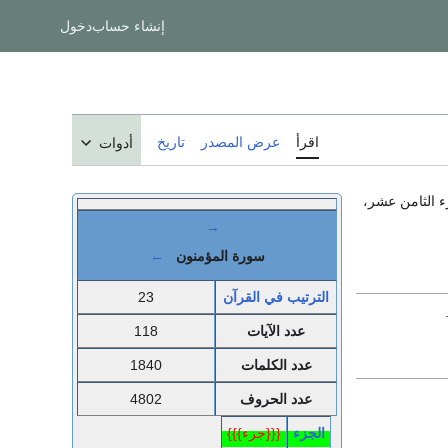
إنشاء حساب
دخول
اقرأ
عرض المصدر
تاريخ
أدوات
زء الثامن عشر،
→
سورة المؤمنون
←
الترتيب في القرآن
23
عدد الآيات
118
عدد الكلمات
1840
عدد الحروف
4802
الجزء
{{{جزء}}}