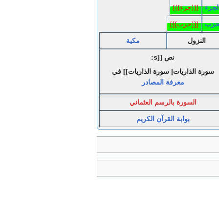
لجزء
{{{جزء}}}
حزب
{{{حزب}}}
النزول
مكية
نص [[s:
سورة الذاريات| سورة الذاريات]] في
معرفة المصادر
السورة بالرسم العثماني
بوابة القرآن الكريم