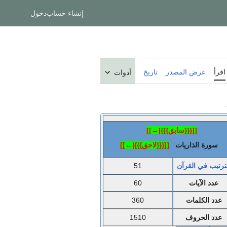
إنشاء حساب
دخول
اقرأ
عرض المصدر
تاريخ
أدوات
[[{{{سابق}}}|→]]
سورة الذاريات
[[{{{لاحق}}}|←]]
ترتيب في القرآن
51
عدد الآيات
60
عدد الكلمات
360
عدد الحروف
1510