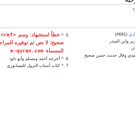
اري
(4681)
<ref>
خطأ استشهاد: وسم
^
ير وابن المنذر
صحيح؛ لا نص تم توفيره للمراج
ن
e-quran.com
المسماة
رمذي وقال حديث حسن صحيح
^
أخرجه أحمد ومسلم وأبو داود
^
كتاب أسباب النزول للنيسابوري