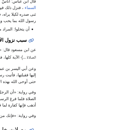
قال ابن عباس: أُناسٌ 
السماء
، فنزل ذلك فيه
ثنى صدره لكيلا يراه، ف
رسول الله بما يحب وي
أن يتخلوا: المراد 
سبب نزول الآية (
عن ابن مسعود قال:
«
﴾
الآية كلها، 
الصلاة …
وعن أبي اليسر بن عم
إليها فقبلتها، فأتيت ر
حتى أوحى الله بهذه ال
وفي رواية:
«أن الرج
الصلاة فلما فرغ الرس
أذهب فإنها كفارة لما 
وفي رواية:
«فإنك من 
وصلات خار