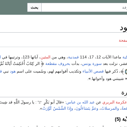
بحث
د
صفحة
ية
ماعدا الآيات 12، 17، 114
فمدنية
، وهي من
المئين
، آياتها 123، وترتيبها في
ا
سورة يونس
، بدأت
بحروف مقطعة
الر كِتَابٌ أُحْكِمَتْ آَيَاتُهُ ثُمَ
، ذُكر فيها
قصص الأنبياء
وتكذيب أقوامهم لهم، وسُميت على اسم
هود
نبي
قو
شيبتني هود وأخواتها.
»
.
ة
عكرمة البربري
عن
عبد الله بن عباس
:
«قالَ أبو بَكْرٍ
: يا رسولَ اللَّهِ قد شِبتَ
عةُ
،
والمرسلاتُ
،
وعمَّ يتَسَاءَلُونَ
،
وإِذَا الشَّمْسُ كُوِّرَتْ
»
.
 (5)