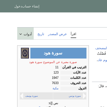
إنشاء حساب
دخول
اقرأ
عرض المصدر
تاريخ
أدوات
لمصحف
سورة هود
ّ فُصِّلَتْ
م عاد
،
صورة معبرة عن الموضوع سورة هود
الترتيب في القرآن
11
عدد الآيات
123
عدد الكلمات
1947
عدد الحروف
7633
، قالَ:
النزول
مكية
سورة يونس
سورة يوسف
نص [[s: