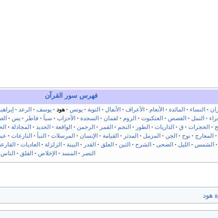
فهرس سور القرآن
ان
النساء
المائدة
الأنعام
الأعراف
الأنفال
التوبة
يونس
هود
يوسف
الرعد
إبراهي
راء
النمل
القصص
العنكبوت
الروم
لقمان
السجدة
الأحزاب
سبأ
فاطر
يس
الص
ح
الحجرات
ق
الذاريات
الطور
النجم
القمر
الرحمن
الواقعة
الحديد
المجادلة
ال
المعارج
نوح
الجن
المزمل
المدثر
القيامة
الإنسان
المرسلات
النبأ
النازعات
عب
الشمس
الليل
الضحى
الشرح
التين
العلق
القدر
البينة
الزلزلة
العاديات
القارعة
النصر
المسد
الإخلاص
الفلق
الناس
 هود