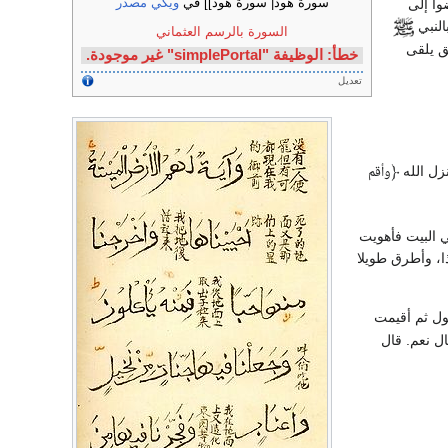
وا إلى
سورة هود| سورة هود]] في
ويكي مصدر
النبي
السورة بالرسم العثماني
ق يلقى
خطأ: الوظيفة "simplePortal" غير موجودة.
تعديل
زل الله
﴿
وأقم
ي البيت فأهويت
ا، وأطرق طويلا
ول ثم أقيمت
ل نعم. قال