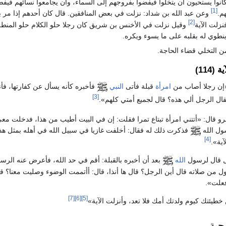
كانوا يستحيون أن يتخلوا فيفضوا بفروجهم إلى السماء، وأن يجامعوا نسائهم فيفض
[1]
م.
وعن عبد الله بن شداد: نزلت في بعض المنافقين. قال كان أحدهم إذا مر ب
[2]
نزلت الآية
وقيل نزلت في الأخنس بن شريق كان رجلا حلو الكلام حلو المنط
نطوي له بقلبه على ما يسوء ويكره.
من التخلي قضاء الحاجة.
114)
إن رجلا أصاب من
امرأة
قبلة فأتى
النبي
فأخبره كأنه يسأل عن كفارتها، فأن
[3]
فقال الرجل ألي هذه؟ قال لجميع أمتي كلهم»
.
رو قال:
«أتتني امرأة تبتاع تمرا فقلت: إن في البيت أطيب من هذا، فدخلت مع
سول الله
فذكرت ذلك له فقال: أخلفت غازيا في سبيل الله في أهله بمثل هذ
[4]
آية»
.
ل قال لرسول
الله
بعد أن أخبره بالقبلة: أقم في حد الله، فأعرض عنه الرس
ول من صلاته قال أين الرجل؟ قال ها أنذا، قال: أأتممت الوضوء وصليت معنا؟ قا
فعلت»
.
[7]
[6]
[5]
خطيئتك كيوم ولدتك أمك فلا تعد، وأنزلت الآية»
جية