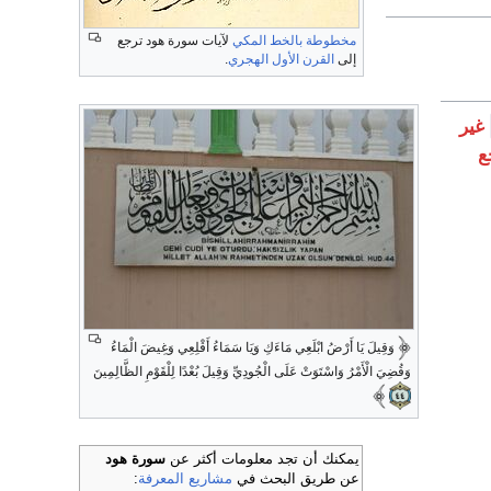
مخطوطة
بالخط المكي
لآيات سورة هود ترجع
إلى
القرن الأول الهجري
.
غير
ع
وَقِيلَ يَا أَرْضُ ابْلَعِي مَاءَكِ وَيَا سَمَاءُ أَقْلِعِي وَغِيضَ الْمَاءُ
وَقُضِيَ الْأَمْرُ وَاسْتَوَتْ عَلَى الْجُودِيِّ وَقِيلَ بُعْدًا لِلْقَوْمِ الظَّالِمِينَ
يمكنك أن تجد معلومات أكثر عن
سورة هود
عن طريق البحث في
مشاريع المعرفة
: