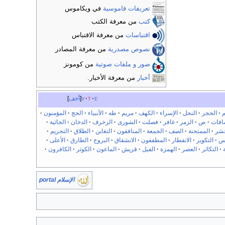
تعريفات قاموسية
في ويكاموس
كتب
من معرفة الكتب
اقتباسات
من معرفة الاقتباس
نصوص مصدرية
من معرفة المصادر
صور و ملفات صوتية
من كومونز
أخبار
من معرفة الأخبار.
e
t
v
أخف
م
الحجر
النحل
الإسراء
الكهف
مريم
طه
الأنبياء
الحج
المؤمنون
افات
ص
الزمر
غافر
فصلت
الشورى
الزخرف
الدخان
الجاثية
حشر
الممتحنة
الصف
الجمعة
المنافقون
التغابن
الطلاق
التحريم
س
التكوير
الانفطار
المطففون
الانشقاق
البروج
الطارق
الأعلى
التكاثر
العصر
الهمزة
الفيل
قريش
الماعون
الكوثر
الكافرون
الإسلام portal