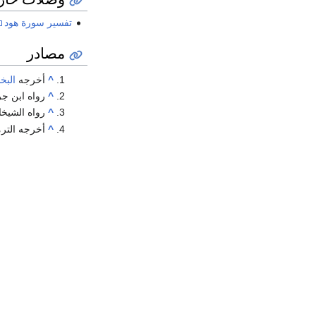
تفسير سورة هود
مصادر
^
أخرجه
البخ
^
رواه ابن جر
^
رواه الشيخا
^
أخرجه الت