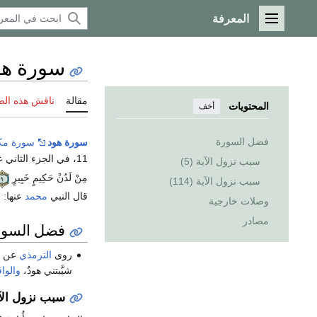
المعرفة
القائمة الرئيسية
سورة هو
مقالة
ناقش هذه ال
المحتويات
أخف
فضل السورة
سورة هود
سورة مك
11، في الجزء الثاني عشر، نزلت بعد
سبب نزول الآية (5)
مِنْ لَدُنْ حَكِيمٍ خَبِيرٍ
سبب نزول الآية (114)
قال النبي
محمد
عنها:
«
وصلات خارجية
مصادر
فضل السور
روى
الترمذي
عن
شيَّبتني هودٌ،
والواق
سبب نزول الآية