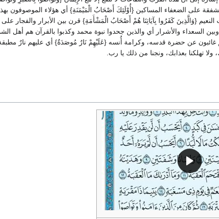
قة على الضعفاء المساكين {أُوْلَئِكَ أَصْحَابُ الْمَيْمَنَةِ} أي هؤلاء الموصوفون
م {وَالَّذِينَ كَفَرُوا بِآيَاتِنَا هُمْ أَصْحَابُ الْمَشْأَمَةِ} قرن بين الأبرار والف
وبين السعداء والأشرار أي والذين جحدوا نبوة محمد وكذبوا بالقرآن هم أهل الشما
ائبون عن حضرة قدسه، وكرامة أُنسه {عَلَيْهِمْ نَارٌ مُوصَدَةٌ} أي عليهم نارٌ مطب
ك، ولا تهلكنا بعذابك، ونجنا من ذلك يا رب.