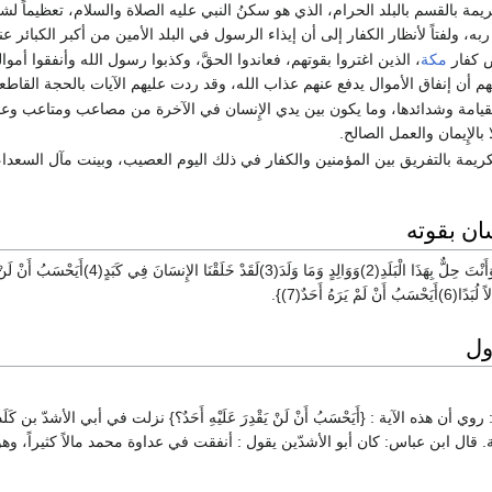
يمة بالقسم بالبلد الحرام، الذي هو سكنُ النبي عليه الصلاة والسلام، تعظيماً لشأن
به، ولفتاً لأنظار الكفار إلى أن إيذاء الرسول في البلد الأمين من أكبر الكبائر عند
 كفار
مكة
، الذين اغتروا بقوتهم، فعاندوا الحقَّ، وكذبوا رسول الله وأنفقوا أموا
هم أن إنفاق الأموال يدفع عنهم عذاب الله، وقد ردت عليهم الآيات بالحجة القاطع
لقيامة وشدائدها، وما يكون بين يدي الإِنسان في الآخرة من مصاعب ومتاعب وعقب
 بالإِيمان والعمل الصالح.
يمة بالتفريق بين المؤمنين والكفار في ذلك اليوم العصيب، وبينت مآل السعداء،
سان بقوته
{لا أُقْسِمُ بِهَذَا الْبَلَدِ(1)وَأَنْتَ حِلٌّ بِهَذَا الْبَلَدِ(2)وَوَالِدٍ وَمَا وَلَدَ(3)لَقَد
ول
رَ} : روي أن هذه الآية : {أَيَحْسَبُ أَنْ لَنْ يَقْدِرَ عَلَيْهِ أَحَدٌ؟} نزلت في أبي الأشدّ بن كَ
ية. قال ابن عباس: كان أبو الأشدّين يقول : أنفقت في عداوة محمد مالاً كثيراً، و