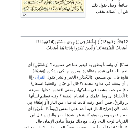
 ضائعاً، وقيل يقول ذلك
 ويظن أن أعماله تخفى
{أَلَمْ نَجْعَلْ لَهُ عَيْنَيْنِ(8)وَلِسَانًا وَشَفَتَيْنِ(9)وَهَدَيْنَاهُ النجْدَيْنِ(10)فَلا اقْتَحَمَ الْعَقَبَةَ(11)وَمَا أَدْرَاكَ مَا الْعَقَبَةُ(12)فَكُّ رَقَبَةٍ(13)أَوْ إِطْعَامٌ فِي يَوْمٍ ذِي مَسْغَبَةٍ(14)يَتِيمًا ذَا
مَقْرَبَةٍ(15)أَوْ مِسْكِينًا ذَا مَتْرَبَةٍ(16)ثُمَّ كَانَ مِنْ الَّذِينَ آمَنُوا وَتَوَاصَوْا بِالصَّبْرِ وَتَوَاصَوْا بِالْمَرْحَمَةِ(17)أُوْلَئِكَ أَصْحَابُ الْمَيْمَنَةِ(18)وَالَّذِينَ كَفَرُوا بِآيَاتِنَا هُمْ أَصْحَابُ
َلِسَانًا} أي ولساناً ينطق به فيعبر عما في ضميره ؟ {وَشَفَتَيْنِ} أي
الله على عبده متظاهرة، يقرره بها كي يشكره {وَهَدَيْنَاهُ
وة قال ابن مسعود: {النَّجْدَيْنِ} الخير والشر كقول
القرآن
{إِنَّا
 الكؤود، بدل أن ينفقه في عداوة محمد ؟! قال أبو حيّان: والعقبةُ استعارةٌ
، فإنه يلحقه مشقة في سلوكها، ومعنى اقتحمها دخلها بسرعة
ْعَقَبَةُ} أي وما أعلمك ما اقتحام العقبة ؟ وفيه تعظيم لشأنها
الرقِّ، فمن أعتق رقبة كانت له فداء من النار {أَوْ إِطْعَامٌ فِي
، لأن إخراج المال فيه أشد على النفس {يَتِيماً ذَا مَقْرَبَةٍ} أي
ق بالتراب من فقره وضره، وهو كناية عن شدة الفقر والبؤس قال ابن
 القربات لوجه الله، وكان مع ذلك مؤمناً صادق الإِيمان قال
اصَوْا بِالْمَرْحَمَةِ} أي وأوصى بعضهم بعضاً بالصبر على الإِيمان وطاعة