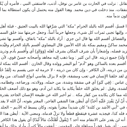
 قال مقاتل : نزلت في الحارث بن عامر بن نوفل، أذنب، فاستفتى النبي ، فأمره أن يُكَ
نفقات، منذ دخلت في دين محمد. وهذا القول منه يحتمل أن يكون استطالة بما أن
ون ندماً منه.
بَلَدِ} هذا قسمٌ، أقسم الله بالبلد الحرام "مكة" التي شرَّفها الله بالبيت العتيق - قبلة
 وإليها تجبى ثمرات كل شيء، وجعلها حرماً آمناً، وجعل حرمتها منذ خلق السم
فضائل أقسم الله بها قال ابن جزي : أراد بالبلد "مكة" باتفاق، وأقسم بها تشريفاً له
أنت يا محمد ساكنٌ ومقيم بمكة بلد الله الأمين قال البيضاوي أقسم بالبلد الحرام وقيَّد
مزيد فضله، وإشعاراً بأن شرف المكان بشرف أهله {وَوَالِدٍ} أي وأُقسم بآدم وذريت
َا وَلَدَ} جميع ذريته. قال ابن كثير : وما ذهب إليه مجاهد وأصحابه حسنٌ قوي، لأن ا
سم بعده بالساكن وهو "آدم" أبو البشر وولده وقال الخازن : أقسم الله بمكة ل
ن من ذريته، لأن الكافر - وإن كان من ذريته - لا حرمة له حتى يقسم به {لَقَدْ خَلَقْنَا ا
 لقد خلقنا الإِنسان في تعب ومشقة، فإنه لا يزال يقاسي أنواع الشدائد، من و
ن عباس : {فِي كَبَدٍ} أي في مشقة وشدة، من حمله، وولادته، ورضاعه، وفطامه،
لشدة، وقيل : لم يخلق الله خلقاً يكابد ما يكابد ابن آدم، وهو مع ذلك أضعف الخل
له مما كان يكابده من كفار مكة .. ثم أخبر الله عن طبيعة الإِنسان الجاحد بقدرة
أَنْ لَنْ يَقْدِرَ عَلَيْهِ أَحَدٌ} أي أيظن هذا الشقي الفاجر، المغتر بقوته، أنَّ الله لا
ي "أبي الأشد بن كلدة" كان شديداً مغتراً بقوته، وكان يبسط له الأديم – الجل
 فله كذا، فيجذبه عشرة فيتقطع قطعاً ولا تزلّ قدماه، ومعنى الآية : أيظن هذا ال
ن يقدر على الانتقام منه أحد ؟ {يَقُولُ أَهْلَكْتُ مَالاً لُبَدًا} أي يقول هذا الكافر 
ي : أي يقول فخراً ومباهاة على المؤمنين : أنفقت مالاً كثيراً، وأراد بذلك ما أنف