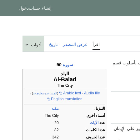
إنشاء حساب
دخول
اقرأ
عرض المصدر
تاريخ
أدوات
ت بأسلوب قسم
سورة
90
البلد
Al-Balad
The City
Arabic text
Audio file
(
المساعدة
·
معلومات
)
English translation
التنزيل
مكية
أسماء أخرى
The City
عدد
الآيات
20
ز على الإِيمان
عدد الكلمات
82
عدد الحروف
342