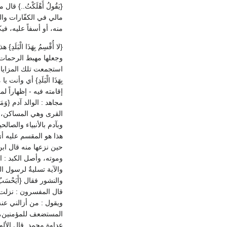
{يَقُولُ أَهْلَكْتُ..}
مالي في الكفّارات وال
منه، أو أسفاً عليه، فيك
{لا أُقْسِمُ بِهَذَا الْ
وجعلها مهبط الرحمات،
استجمعت تلك المزايا وال
بِهَذَا الْبَلَدِ} أي و
إقامته فيه - إظهاراً ل
مجاهد : الوالد آدم {وَم
القرى وهي المساكن، أق
وبآدم بالأنبياء والصالحي
هذا هو المقسم عليه أي
حين نزعها منه قال اب
وموته، وأصل الكبد : ا
والآية تسليةٌ لرسول ال
والنشور فقال {أَيَحْسَبُ 
قال المفسرون : نزلت ف
ويقول : من أزالني عنه
المستضعف للمؤمنين، أنه ل
عداوة محمد. قال الألوس