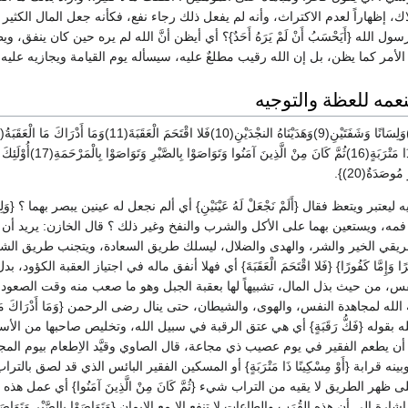
هلاك، إظهاراً لعدم الاكتراث، وأنه لم يفعل ذلك رجاء نفع، فكأنه جعل المال الكثير
ل الله {أَيَحْسَبُ أَنْ لَمْ يَرَهُ أَحَدٌ}؟ أي أيظن أنَّ الله لم يره حين كان ينفق،
لأمر كما يظن، بل إن الله رقيب مطلعٌ عليه، سيسأله يوم القيامة ويجازيه عليه.
بنعمه للعظة والتوجيه
 ليعتبر ويتعظ فقال {أَلَمْ نَجْعَلْ لَهُ عَيْنَيْنِ} أي ألم نجعل له عينين يبصر بهما ؟ {و
ه، ويستعين بهما على الأكل والشرب والنفخ وغير ذلك ؟ قال الخازن: يريد أن نعم 
ا له طريقي الخير والشر، والهدى والضلال، ليسلك طريق السعادة، ويتجنب طريق الشقا
ّا شَاكِرًا وَإِمَّا كَفُورًا} {فَلا اقْتَحَمَ الْعَقَبَةَ} أي فهلا أنفق ماله في اجتياز العقبة
س، من حيث بذل المال، تشبيهاً لها بعقبة الجبل وهو ما صعب منه وقت الصعود
له لمجاهدة النفس، والهوى، والشيطان، حتى ينال رضى الرحمن {وَمَا أَدْرَاكَ مَا ال
 بقوله {فَكُّ رَقَبَةٍ} أي هي عتق الرقبة في سبيل الله، وتخليص صاحبها من الأسر و
أي أو أن يطعم الفقير في يوم عصيب ذي مجاعة، قال الصاوي وقيَّد الاِطعام بيوم المجاعة
بينه قرابة {أَوْ مِسْكِينًا ذَا مَتْرَبَةٍ} أو المسكين الفقير البائس الذي قد لص
هر الطريق لا يقيه من التراب شيء {ثُمَّ كَانَ مِنْ الَّذِينَ آمَنُوا} أي عمل هذه
ة إلى أن هذه القُرَب والطاعات لا تنفع إلا مع الإِيمان {وَتَوَاصَوْا بِالصَّبْرِ وَتَوَ