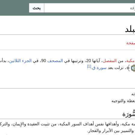
بحث
لد
صفحة
مكية
، من
المفصل
، آياتها 20، وترتيبها في
المصحف
90، في
الجزء الثلاثين
، بدأ
[1]
، نزلت بعد
سورة ق
.
ته
لعظة والتوجيه
ُّورَة
 مكية، وأهدافها نفس أهداف السور المكية، من تثبيت العقيدة والإِيمان، والتركي
التمييز بين الأبرار والفجار.