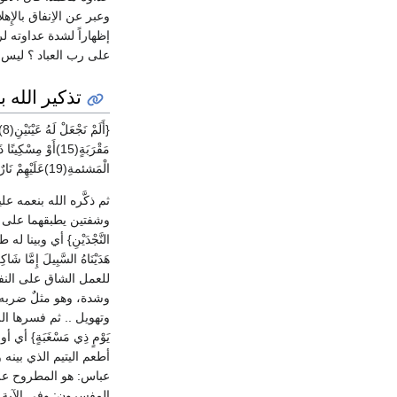
وعبر عن الاِنفاق بالإِ
إظهاراً لشدة عداوته لرسو
على رب العباد ؟ ليس ا
تذكير الله 
الْمَشئمةِ(19)عَلَيْهِمْ نَارٌ مُوصَدَةٌ(20)}.
ثم ذكَّره الله بنعمه عليه
وشفتين يطبقهما على فم
النَّجْدَيْنِ} أي وبين
هَدَيْنَاهُ السَّبِيلَ إِمَ
للعمل الشاق على النف
وشدة، وهو مثلٌ ضربه ال
وتهويل .. ثم فسرها الله
يَوْمٍ ذِي مَسْغَبَةٍ} 
أطعم اليتيم الذي بينه و
عباس: هو المطروح على ظ
المفسرون: وفي الآية إشار