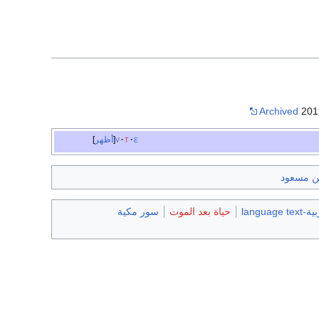
Archived
2019
e
t
v
أظهر
ن مسعود
حياة بعد الموت
سور مكية