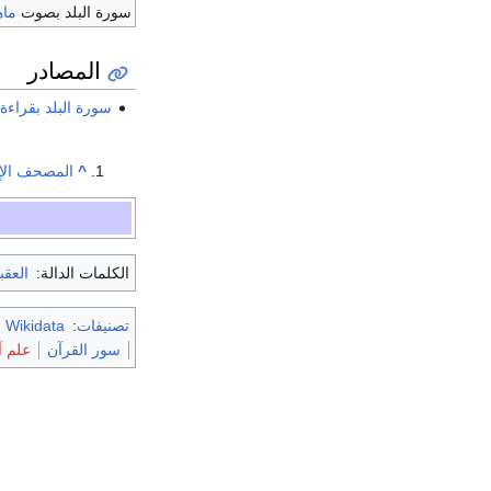
سورة البلد بصوت
ماه
المصادر
سورة البلد بقراء
^
المصحف الإل
الكلمات الدالة:
العقب
تصنيفات
:
m Wikidata
سور القرآن
علم آ