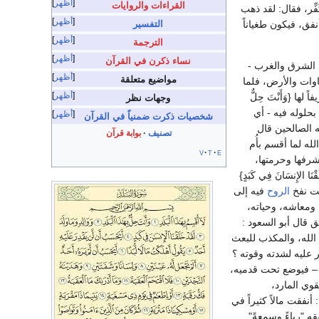
أظهر
القراءات والروايات
فِّر، فقال: لقد ذهب
أظهر
فق، فيكون طغياناً
التفسير
أظهر
الترجمة
أظهر
نساء ذكرن في القرآن
 أهل الشرق والغرب -
أظهر
مواضيع متعلقة
اوات والأرض، فلما
أظهر
ا {وَأَنْتَ حِلٌّ
وجهات نظر
ه بحلوله فيه - أي
أظهر
شخصيات ذكرت ضمنياً في القرآن
ه الصالحين قال
تصنيف
بوابة قرآن
لله لما أقسم بأُم
v
t
e
شرفها وحرمتها،
لإِنسَانَ فِي كَبَدٍ}
قت نفخ
الروح
فيه إلى
 ومعاشه، وحياته،
ق قال أبو السعود :
 الله، والمكذب للبعث
 يقدر عليه لشدته وقوته ؟
د – فيوضع تحت قدميه،
قوي المارد،
: أنفقت مالاً كثيراً في
قه "رياءً وسمعةً"