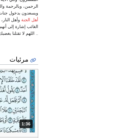
الرحمن، وبالرحمة والشف
ويسعدون بدخول جنات النعي
أهل الجنة
وأهل النار، 
الغائب إشارة إلى أنهم غ
.. اللهم لا تقتلنا بغضب
مرئيات
1:36
المدة: دقائق و 36 ثواني.