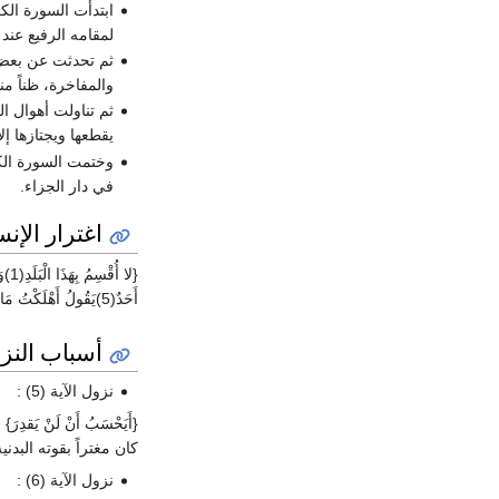
ابتدأت السورة الكر
لمقامه الرفيع عند ر
ثم تحدثت عن بعض
والمفاخرة، ظناً من
ثم تناولت أهوال ا
يقطعها ويجتازها إلا
وختمت السورة الكر
في دار الجزاء.
اغترار الإن
أَحَدٌ(5)يَقُولُ أَهْلَكْتُ مَالاً لُبَدًا(6)أَيَحْسَبُ أَنْ لَمْ يَرَهُ أَحَدٌ(7)}.
أسباب النز
نزول الآية (5) :
{أَيَحْسَبُ أَنْ لَنْ يَقدِ
كان مغتراً بقوته البدن
نزول الآية (6) :