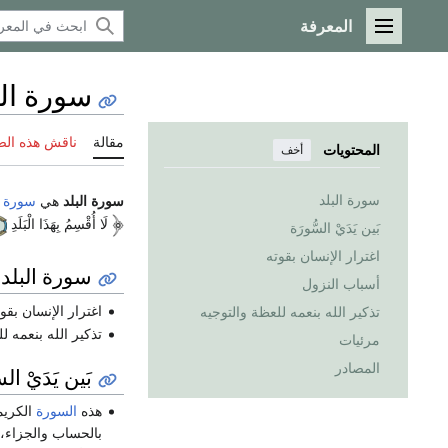
المعرفة
القائمة الرئيسية
سورة الب
مقالة
ناقش هذه ال
المحتويات
أخف
سورة البلد
سورة البلد
هي
سورة
لَا أُقْسِمُ بِهَذَا الْبَلَدِ
بَين يَدَيْ السُّورَة
اغترار الإنسان بقوته
سورة البلد
أسباب النزول
اغترار الإنسان بقو
تذكير الله بنعمه للعظة والتوجيه
تذكير الله بنعمه ل
مرئيات
المصادر
بَين يَدَيْ الس
هذه
السورة
الكريمة
بالحساب والجزاء، و