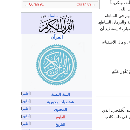
ه، وتكريماً
←
Quran 91
Quran 89
→
 الله.
لهم في المباهاة
جزء من
سلسلة
عن
ة والبرهان الساطع.
اتٍ لا يستطيع أن
القرآن
 ومآل الأشقياء،
ْ خَلَقْنَا الإِنسَانَ فِي كَبَدٍ(4)أَيَحْسَبُ أَنْ لَنْ يَقْدِرَ عَلَيْهِ
أظهر
البنية النصية
أظهر
شخصيات محورية
أظهر
المحتوى
لَدة الْجُمَحي، الذي
أظهر
هو في ذلك كاذب.
العلوم
أظهر
التاريخ