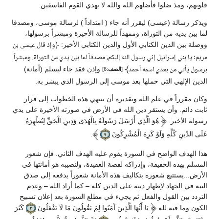
قلوبهم، ومذ ضلوا فأضلهم الله والله لا يهدي القوم الفاسقين.
ويذكر رسالة (عيسى) ليقرر أنه جاء ( امتداداً ) لرسالة موسى، ومصدقا
لما بين يديه من التوراة، وممهداً للرسالة الأخيرة ومبشراً برسولها،
ووصلة بين الدين الكتابي الأول والدين الكتابي الأخير:
﴿
وإذ قال عيسى بن
مريم: يا بني إسرائيل إني رسول الله إليكم، مصدقاً لما بين يدي من التوراة، ومبشراً
﴾
وإذن فقد جاء ليسلم (أمانة)
برسول يأتي من بعدي اسمه أحمد
[
الصف
:6]
الدين الإلهي التي حملها بعد موسى إلى الرسول الذي يبشر به.
وكان مقرراً في علم الله وتقديره أن تنتهي هذه الخطوات إلى قرار
ثابت دائم. وأن يستقر دين الله في الأرض في صورته الأخيرة على يدي
رسوله الأخير:
هُوَ الَّذِي أَرْسَلَ رَسُولَهُ بِالْهُدَى وَدِينِ الْحَقِّ لِيُظْهِرَهُ
عَلَى الدِّينِ كُلِّهِ وَلَوْ كَرِهَ الْمُشْرِكُونَ
.
هذا الهدف الواضح في السورة يقوم عليه الهدف الثاني. فإن شعور
المسلم بهذه الحقيقة، وإدراكه لقصة العقيدة، ولنصيبه هو أمانتها في
الأرض...يستتبع شعوره بتكاليف هذه الأمانة شعوراً يدفعه إلى صدق
النية في الجهاد لإظهار دينه على الدين كله – كما أراد الله – وعدم
التردد بين القول والفعل ثم يجيء في مطلع السورة بعد إعلان تسبيح
الكون وما فيه لله
يَا أَيُّهَا الَّذِينَ آَمَنُوا لِمَ تَقُولُونَ مَا لَا تَفْعَلُونَ
كَبُرَ