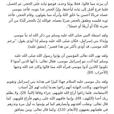
أن يبرئه مما قالوا، فخلا يومًا وحده، فوضع ثيابه على الحجر، ثم اغتسل،
فلما فرغ أقبل إلى ثيابه ليأخذها، وإنّ الحجر عدا بثوبه، فأخذ موسى
عصاه عريانًا أحسن ما خَلَق اللهُ وأبرأه مما يقولون، وقام الحجر، فأخذ
ثوبه فلبسه وطفق بالحجر ضربًا بعصاه، فوالله إنّ بالحجر لَنُدَبًا من أثر
ضربه ثلاثًا أو أربعًا أو خمسًا".
ولقد استفاد النبي صلى الله عليه وسلم من ذكر الله له نبأ موسى
وإيذاءَ بني إسرائيل، فكان صلى الله عليه وسلم إذا أوذي يقول: "يرحم
الله موسى، قد أُوذي بأكثر من هذا فصبر". {متفق عليه}.
ولقد نهى الله تعالى المؤمنين أن يؤذوا رسول الله صلى الله عليه
وسلم كما آذت بنو إسرائيل موسى، فقال تعالى: يا أيها الذين آمنوا لا
تكونوا كالذين آذوا موسى فبرأه الله مما قالوا وكان عند الله وجيها
{الأحزاب: 69}.
ولقد بذل موسى عليه السلام جهدًا كبيرًا في هداية بني إسرائيل وتقويم
اعوجاجهم، وكانت النهاية أنهم زاغوا بعدما بُذلت لهم كلَّ أسباب
الاستقامة، فلما زاغوا أزاغ الله قلوبهم، جزاء وفاقا {النبأ: 26}، ولا يظلم
ربك أحدا {الكهف: 49}، وإنما عاقبهم الله على زيغهم فأزاغ قلوبهم، كما
قال تعالى: ونقلب أفئدتهم وأبصارهم كما لم يؤمنوا به أول مرة ونذرهم
في طغيانهم يعمهون {الأنعام: 110}، وكما قال تعالى: ومن يشاقق