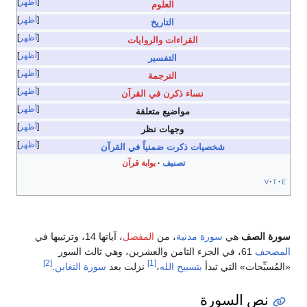
أظهر
العلوم
أظهر
التاريخ
أظهر
القراءات والروايات
أظهر
التفسير
أظهر
الترجمة
أظهر
نساء ذكرن في القرآن
أظهر
مواضيع متعلقة
أظهر
وجهات نظر
أظهر
شخصيات ذكرت ضمنياً في القرآن
تصنيف
بوابة قرآن
v
t
e
سورة الصف
هي
سورة مدنية
، من
المفصل
، آياتها 14، وترتيبها في
المصحف
61، في الجزء الثامن والعشرين، وهي ثالث السور
[2]
[1]
«المُسبِّحات» التي تبدأ
بتسبيح الله
،
نزلت بعد
سورة التغابن
.
نص السورة