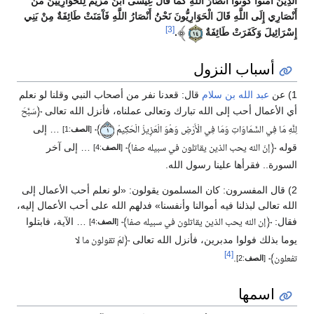
الَّذِينَ آَمَنُوا كُونُوا أَنْصَارَ اللَّهِ كَمَا قَالَ عِيسَى ابْنُ مَرْيَمَ لِلْحَوَارِيِّينَ مَنْ
أَنْصَارِي إِلَى اللَّهِ قَالَ الْحَوَارِيُّونَ نَحْنُ أَنْصَارُ اللَّهِ فَآَمَنَتْ طَائِفَةٌ مِنْ بَنِي
[3]
إِسْرَائِيلَ وَكَفَرَتْ طَائِفَةٌ
.
أسباب النزول
1) عن
عبد الله بن سلام
قال: قعدنا نفر من أصحاب النبي وقلنا لو نعلم
أي الأعمال أحب إلى الله تبارك وتعالى عملناه، فأنزل الله تعالى
﴿
سَبَّحَ
﴾
… إلى
لِلَّهِ مَا فِي السَّمَاوَاتِ وَمَا فِي الْأَرْضِ وَهُوَ الْعَزِيزُ الْحَكِيمُ
[
الصف
:1]
١
قوله
﴿
﴾
… إلى آخر
إنّ الله يحب الذين يقاتلون في سبيله صفا
[
الصف
:4]
السورة.. فقرأها علينا رسول الله.
2) قال المفسرون: كان المسلمون يقولون: «لو نعلم أحب الأعمال إلى
الله تعالى لبذلنا فيه أموالنا وأنفسنا» فدلهم الله على أحب الأعمال إليه،
فقال:
﴿
﴾
… الآية، فابتلوا
إن الله يحب الذين يقاتلون في سبيله صفا
[
الصف
:4]
يوما بذلك فولوا مدبرين، فأنزل الله تعالى
﴿
لمَ تقولون ما لا
[4]
.
﴾
تفعلون
[
الصف
:2]
اسمها