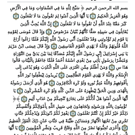
بسم الله الرحمن الرحيم
سَبَّحَ لِلَّهِ مَا فِي السَّمَاوَاتِ وَمَا فِي الْأَرْضِ
وَهُوَ الْعَزِيزُ الْحَكِيمُ
يَا أَيُّهَا الَّذِينَ آَمَنُوا لِمَ تَقُولُونَ مَا لَا تَفْعَلُونَ
كَبُرَ مَقْتًا عِنْدَ اللَّهِ أَنْ تَقُولُوا مَا لَا تَفْعَلُونَ
إِنَّ اللَّهَ يُحِبُّ الَّذِينَ
يُقَاتِلُونَ فِي سَبِيلِهِ صَفًّا كَأَنَّهُمْ بُنْيَانٌ مَرْصُوصٌ
وَإِذْ قَالَ مُوسَى لِقَوْمِهِ
يَا قَوْمِ لِمَ تُؤْذُونَنِي وَقَدْ تَعْلَمُونَ أَنِّي رَسُولُ اللَّهِ إِلَيْكُمْ فَلَمَّا زَاغُوا أَزَاغَ
اللَّهُ قُلُوبَهُمْ وَاللَّهُ لَا يَهْدِي الْقَوْمَ الْفَاسِقِينَ
وَإِذْ قَالَ عِيسَى ابْنُ مَرْيَمَ
يَا بَنِي إِسْرَائِيلَ إِنِّي رَسُولُ اللَّهِ إِلَيْكُمْ مُصَدِّقًا لِمَا بَيْنَ يَدَيَّ مِنَ التَّوْرَاةِ
وَمُبَشِّرًا بِرَسُولٍ يَأْتِي مِنْ بَعْدِي اسْمُهُ أَحْمَدُ فَلَمَّا جَاءَهُمْ بِالْبَيِّنَاتِ قَالُوا
هَذَا سِ
وَمَنْ أَظْلَمُ مِمَّنِ افْتَرَى عَلَى اللَّهِ الْكَذِبَ وَهُوَ يُدْعَى إِلَى
الْإِسْلَامِ وَاللَّهُ لَا يَهْدِي الْقَوْمَ الظَّالِمِينَ
يُرِيدُونَ لِيُطْفِئُوا نُورَ اللَّهِ
بِأَفْوَاهِهِمْ وَاللَّهُ مُتِمُّ نُورِهِ وَلَوْ كَرِهَ الْكَافِرُونَ
هُوَ الَّذِي أَرْسَلَ رَسُولَهُ
بِالْهُدَى وَدِينِ الْحَقِّ لِيُظْهِرَهُ عَلَى الدِّينِ كُلِّهِ وَلَوْ كَرِهَ الْمُشْرِكُونَ
يَا
أَيُّهَا الَّذِينَ آَمَنُوا هَلْ أَدُلُّكُمْ عَلَى تِجَارَةٍ تُنْجِيكُمْ مِنْ عَذَابٍ أَلِيمٍ
تُؤْمِنُونَ بِاللَّهِ وَرَسُولِهِ وَتُجَاهِدُونَ فِي سَبِيلِ اللَّهِ بِأَمْوَالِكُمْ وَأَنْفُسِكُمْ
ذَلِكُمْ خَيْرٌ لَكُمْ إِنْ كُنْتُمْ تَعْلَمُونَ
يَغْفِرْ لَكُمْ ذُنُوبَكُمْ وَيُدْخِلْكُمْ جَنَّاتٍ
تَجْرِي مِنْ تَحْتِهَا الْأَنْهَارُ وَمَسَاكِنَ طَيِّبَةً فِي جَنَّاتِ عَدْنٍ ذَلِكَ الْفَوْزُ الْعَظِيمُ
وَأُخْرَى تُحِبُّونَهَا نَصْرٌ مِنَ اللَّهِ وَفَتْحٌ قَرِيبٌ وَبَشِّرِ الْمُؤْمِنِينَ
يَا أَيُّهَا