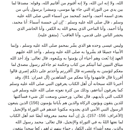
الله، ولا إنه ابن الله، ولا إنه أقنوم من أقانيم الله، وقوله: مصدقا لما
بين يدي من التوراة التي جاء بها موسى، ومبشرا برسول يأتي من
بعدي اسمه أحمد، وأحمد كمحمد من أسماء النبي صلى الله عليه
وسلم ، قال صلى الله عليه وسلم : "إن لي خمسة أسماءً: أنا محمد،
وأنا أحمد، وأنا الماحي الذي يمحو الله به الكفر، وأنا الحاشر الذي
يحشر الناس على قدمي، وأنا العاقب". {متفق عليه}.
وليس عيسى وحده هو الذي بشّر بمحمدٍ صلى الله عليه وسلم ، وإنما
الأنبياء جميعًا قد بشّروا به صلى الله عليه وسلم ، وأخذ الله عليهم
العهد إذا بُعث وهم أحياء أن يؤمنوا به ويتّبعوه، قال تعالى: وإذ أخذ الله
ميثاق النبيين لما آتيتكم من كتاب وحكمة ثم جاءكم رسول مصدق لما
معكم لتؤمنن به ولتنصرنه قال أأقررتم وأخذتم على ذلكم إصري قالوا
أقررنا قال فاشهدوا وأنا معكم من الشاهدين {آل عمران: 81}، وقد
أخبرنا الله سبحانه أن أهل الكتاب يعرفون النبي صلى الله عليه وسلم
كما يعرفون أبناءهم، وذلك من كثرة نعوته صلى الله عليه وسلم في
الكتب التي بأيديهم، قال تعالى: ورحمتي وسعت كل شيء فسأكتبها
للذين يتقون ويؤتون الزكاة والذين هم بآياتنا يؤمنون (156) الذين يتبعون
الرسول النبي الأمي الذي يجدونه مكتوبا عندهم في التوراة والإنجيل
{الأعراف: 156- 157}، بل إن أمة محمد معروفة أيضًا عند أهل الكتاب
لما نعتها اللهُ به في التوراة والإنجيل، قال تعالى: محمد رسول الله
والذين معه أشداء على الكفار رحماء بينهم تراهم ركعا سجدا يبتغون