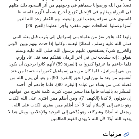
فضلا من الله ورضوانا سيماهم في وجوههم من أثر السجود ذلك مثلهم
في التوراة ومثلهم في الإنجيل كزرع أخرج شطأه فآزره فاستغلظ
فاستوى على سوقه يعجب الزراع ليغيظ بهم الكفار وعد الله الذين
آمنوا وعملوا الصالحات منهم مغفرة وأجرا عظيما {الفتح: 29}.
ولهذا كله هاجر نفرٌ من علماء بني إسرائيل إلى يثرب قبل بعثة النبي
صلى الله عليه وسلم ، انتظارًا لبعثته، وكانوا إذا حدث بينهم وبين الأوس
والخزرج شيءٌ يستفتحون عليهم برسول الله صلى الله عليه وسلم
يقولون: إنه سيُبعث نبي في آخر الزمان نقتلكم معه قتل عاد وإرم،
فلما جاءهم ما عرفوا كفروا به {البقرة: 89} لأنهم كانوا يرجون أن يكون
من بني إسرائيل، فلما كان من بني إسماعيل كفروا به حسدا من عند
أنفسهم من بعد ما تبين لهم الحق {البقرة: 90}، و بغيا أن ينزل الله من
فضله على من يشاء من عباده {البقرة: 90}، فلما جاءهم أي: أحمد
المبشّر به بالبينات قالوا هذا سحر مبين، كبرت كلمة تخرج من أفواههم
إن يقولون إلا كذبا {الكهف: 7}، ومن أظلم ممن افترى على الله الكذب
وهو يدعى إلى الإسلام أي: لا أحد أظلم ممن يفتري الكذب على الله،
ويجعل له أندادًا وشركاء، وهو يُدْعى إلى التوحيد والإخلاص، ومثل هذا لا
يهديه الله أبدًا؛ لأن الله لا يهدي القوم الظالمين.
مرئيات