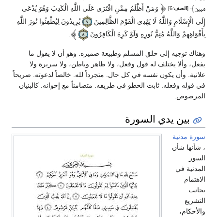
﴾
وَمَنْ أَظْلَمُ مِمَّنِ افْتَرَى عَلَى اللَّهِ الْكَذِبَ وَهُوَ يُدْعَى
مبين
[
الصف
:6]
إِلَى الْإِسْلَامِ وَاللَّهُ لَا يَهْدِي الْقَوْمَ الظَّالِمِينَ
يُرِيدُونَ لِيُطْفِئُوا نُورَ اللَّهِ
بِأَفْوَاهِهِمْ وَاللَّهُ مُتِمُّ نُورِهِ وَلَوْ كَرِهَ الْكَافِرُونَ
.
وهناك توجيه إلى خلق المسلم وطبيعة ضميره. وهو أن لا يقول ما
يفعل، وألا يختلف له قول وفعل، ولا ظاهر وباطن، ولا سريرة ولا
علانية. وأن يكون نفسه في كل حال. متجرداً لله. خالصاً لدعوته. صريحاً
في قوله وفعله. ثابت الخطو في طريقه. متضامناً مع إخوانه. كالبنيان
المرصوص.
بين يدي السورة
سورة مدنية
، شأنها شأن
السور
المدنية في
الاهتمام
بجانب
التشريع
والأحكام،