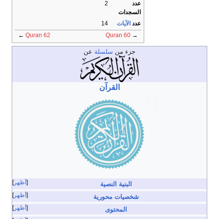
عدد
2
السجدات
عدد
الآيات
14
←
Quran 62
Quran 60
→
جزء من
سلسلة
عن
القرآن
أظهر
البنية النصية
أظهر
شخصيات محورية
أظهر
المحتوى