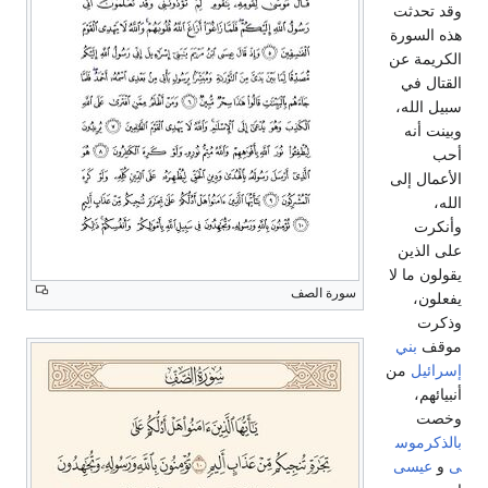
وقد تحدثت
هذه السورة
الكريمة عن
القتال في
سبيل الله،
وبينت أنه
أحب
الأعمال إلى
الله،
وأنكرت
على الذين
يقولون ما لا
سورة الصف
يفعلون،
وذكرت
موقف
بني
إسرائيل
من
أنبيائهم،
وخصت
بالذكرموس
ى
و
عيسى