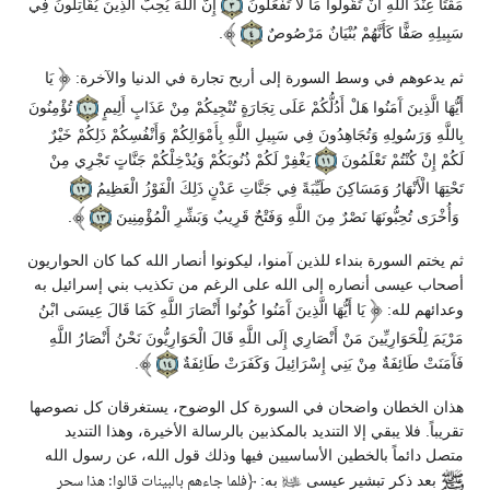
مَقْتًا عِنْدَ اللَّهِ أَنْ تَقُولُوا مَا لَا تَفْعَلُونَ
إِنَّ اللَّهَ يُحِبُّ الَّذِينَ يُقَاتِلُونَ فِي
سَبِيلِهِ صَفًّا كَأَنَّهُمْ بُنْيَانٌ مَرْصُوصٌ
.
ثم يدعوهم في وسط السورة إلى أربح تجارة في الدنيا والآخرة:
يَا
أَيُّهَا الَّذِينَ آَمَنُوا هَلْ أَدُلُّكُمْ عَلَى تِجَارَةٍ تُنْجِيكُمْ مِنْ عَذَابٍ أَلِيمٍ
تُؤْمِنُونَ
بِاللَّهِ وَرَسُولِهِ وَتُجَاهِدُونَ فِي سَبِيلِ اللَّهِ بِأَمْوَالِكُمْ وَأَنْفُسِكُمْ ذَلِكُمْ خَيْرٌ
لَكُمْ إِنْ كُنْتُمْ تَعْلَمُونَ
يَغْفِرْ لَكُمْ ذُنُوبَكُمْ وَيُدْخِلْكُمْ جَنَّاتٍ تَجْرِي مِنْ
تَحْتِهَا الْأَنْهَارُ وَمَسَاكِنَ طَيِّبَةً فِي جَنَّاتِ عَدْنٍ ذَلِكَ الْفَوْزُ الْعَظِيمُ
وَأُخْرَى تُحِبُّونَهَا نَصْرٌ مِنَ اللَّهِ وَفَتْحٌ قَرِيبٌ وَبَشِّرِ الْمُؤْمِنِينَ
.
ثم يختم السورة بنداء للذين آمنوا، ليكونوا أنصار الله كما كان الحواريون
أصحاب عيسى أنصاره إلى الله على الرغم من تكذيب بني إسرائيل به
وعدائهم لله:
يَا أَيُّهَا الَّذِينَ آَمَنُوا كُونُوا أَنْصَارَ اللَّهِ كَمَا قَالَ عِيسَى ابْنُ
مَرْيَمَ لِلْحَوَارِيِّينَ مَنْ أَنْصَارِي إِلَى اللَّهِ قَالَ الْحَوَارِيُّونَ نَحْنُ أَنْصَارُ اللَّهِ
فَآَمَنَتْ طَائِفَةٌ مِنْ بَنِي إِسْرَائِيلَ وَكَفَرَتْ طَائِفَةٌ
.
هذان الخطان واضحان في السورة كل الوضوح، يستغرقان كل نصوصها
تقريباً. فلا يبقي إلا التنديد بالمكذبين بالرسالة الأخيرة، وهذا التنديد
متصل دائماً بالخطين الأساسيين فيها وذلك قول الله، عن رسول الله
بعد ذكر تبشير عيسى
به:
﴿
فلما جاءهم بالبينات قالوا: هذا سحر