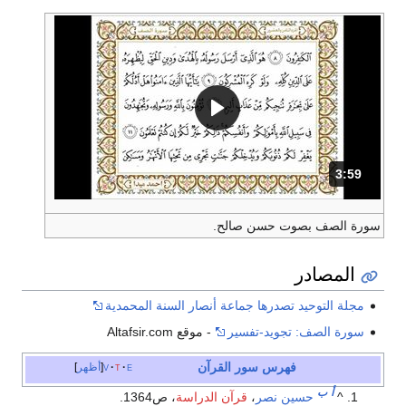
3:59
المدة: دقائق و 59 ثواني.
سورة الصف بصوت حسن صالح.
المصادر
مجلة التوحيد تصدرها جماعة أنصار السنة المحمدية
سورة الصف: تجويد-تفسير
- موقع Altafsir.com
فهرس سور القرآن
e
t
v
أظهر
أ
ب
^
حسين نصر
،
قرآن الدراسة
، ص1364.