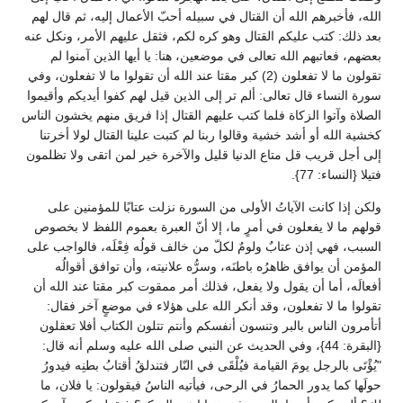
الله، فأخبرهم الله أن القتال في سبيله أحبّ الأعمال إليه، ثم قال لهم
بعد ذلك: كتب عليكم القتال وهو كره لكم، فثقل عليهم الأمر، ونكل عنه
بعضهم، فعاتبهم الله تعالى في موضعين، هنا: يا أيها الذين آمنوا لم
تقولون ما لا تفعلون (2) كبر مقتا عند الله أن تقولوا ما لا تفعلون، وفي
سورة النساء قال تعالى: ألم تر إلى الذين قيل لهم كفوا أيديكم وأقيموا
الصلاة وآتوا الزكاة فلما كتب عليهم القتال إذا فريق منهم يخشون الناس
كخشية الله أو أشد خشية وقالوا ربنا لم كتبت علينا القتال لولا أخرتنا
إلى أجل قريب قل متاع الدنيا قليل والآخرة خير لمن اتقى ولا تظلمون
فتيلا {النساء: 77}.
ولكن إذا كانت الآياتُ الأولى من السورة نزلت عتابًا للمؤمنين على
قولهم ما لا يفعلون في أمرٍ ما، إلا أنّ العبرة بعموم اللفظ لا بخصوص
السبب، فهي إذن عتابٌ ولومٌ لكلّ من خالف قولُه فِعْلَه، فالواجب على
المؤمن أن يوافق ظاهرُه باطنَه، وسرُّه علانيته، وأن توافق أقوالُه
أفعالَه، أما أن يقول ولا يفعل، فذلك أمر ممقوت كبر مقتا عند الله أن
تقولوا ما لا تفعلون، وقد أنكر الله على هؤلاء في موضعٍ آخر فقال:
أتأمرون الناس بالبر وتنسون أنفسكم وأنتم تتلون الكتاب أفلا تعقلون
{البقرة: 44}، وفي الحديث عن النبي صلى الله عليه وسلم أنه قال:
"يُؤْتَى بالرجل يومَ القيامة فيُلْقَى في النّار فتندلقُ أقتابُ بطنِه فيدورُ
حولَها كما يدور الحمارُ في الرحى، فيأتيه الناسُ فيقولون: يا فلان، ما