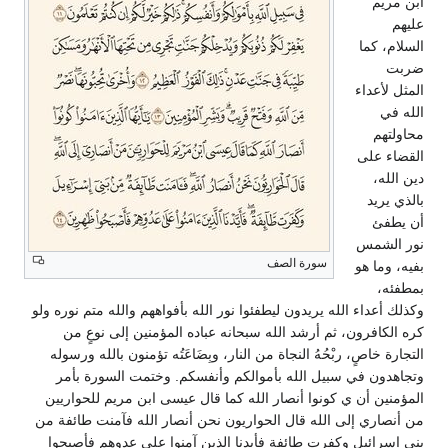
ابن مريم
عليهم
السلام، كما
ضربت
المثل لأعداء
الله في
محاولتهم
القضاء على
دين الله،
بالذي يريد
أن يطفئ
نور الشمس
سورة الصف
بفيه، وما هو
بمطفئه،
وكذلك أعداء الله يريدون ليطفئوا نور الله بأفواههم والله متم نوره ولو
كره الكافرون، ثم أرشد الله سبحانه عباده المؤمنين إلى نوعٍ من
التجارة خاصٍ، ربْحُهُ النجاة من النار، وبِضَاعَتُه تؤمنون بالله ورسوله
وتجاهدون في سبيل الله بأموالكم وأنفسكم. وختمت السورة بأمر
المؤمنين أن ي كونوا أنصار الله كما قال عيسى ابن مريم للحواريين
من أنصاري إلى الله قال الحواريون نحن أنصار الله فآمنت طائفة من
بني إسرائيل وكفرت طائفة فأيدنا الذين آمنوا على عدوهم فأصبحوا