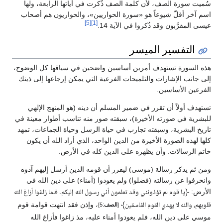
سُميت سورة الصف، لأن كلمة الصف ذُكرت في آياتها الرابعة، ولها
اسم آخر أقلّ شيوعاً هو «سورة الحواريين»، والحواريون هم أصحاب
[5]
[1]
عيسى المقرَّبون وقد ذُكروا في الآية 14.
التفسير الميسر
هذه السورة تستهدف أمرين أساسين واضحين في سياقها كل الوضوح،
إلى جانب الإشارات والتلميحات الفرعية التي يمكن إرجاعها إلى ذينك
الفرعين الأساسين.
تستهدف أولاً أن تقرر في ضمير المسلم أن دينه (هو المنهج الإلهي
للبشرية في صورته الأخيرة)، سبقته صور منه تناسب أطوار معينة في
تاريخ البشرية، وسبقته تجارب في حياة الرسل وحياة الجماعات، تمهد
كلها لهذه الصورة الأخيرة من الدين الواحد، الذي أراد الله أن يكون
خاتم الرسالات. وأن يظهره على الدين كله في الأرض.
ومن ثم يذكر رسالة (موسى) ليقرر أن قومه الذين أرسل إليهم آذوه
وانحرفوا عن رسالته (فضلوا) ولم يعودوا (أمناء) على دين الله في
الأرض:
﴿
يا قوم لم تؤذونني وقد تعلمون أني رسول الله إليكم. فلما زاغوا أزاغ الله
﴾
، وإذن فقد انتهت قوامة قوم
قلوبهم، والله لا يهدي القوم الفاسقين
[
الصف
:5]
موسي على دين الله، فلم يعودوا أمناء عليه، مذ زاغوا فأزاغ الله