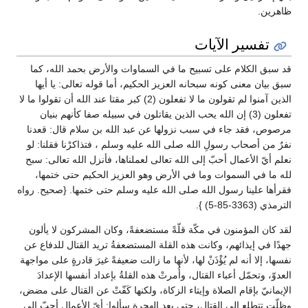
ظاهرين.
تفسير الآيات
قد سبق الكلام على تسبيح ما في السماوات والأرض بحمد الله، كما
سبق بيان معنى كونه سبحانه العزيز الحكيم، أما قوله تعالى: يا أيها
الذين آمنوا لم تقولون ما لا تفعلون (2) كبر مقتا عند الله أن تقولوا ما لا
تفعلون (3) إن الله يحب الذين يقاتلون في سبيله صفا كأنهم بنيان
مرصوص، فقد جاء في سبب نزولها عن عبد الله بن سلام قال: قعدنا
نفرٌ من أصحاب رسولِ الله صلى الله عليه وسلم ، فتذاكرْنا فقلنا: لو
نعلم أيّ الأعمال أحبّ إلى الله تعالى لعملناها، فأنزل الله تعالى: سبح
لله ما في السموات وما في الأرض وهو العزيز الحكيم حتى ختمها،
فقرأها علينا رسول الله صلى الله عليه وسلم حتى ختمها. {صحيح. رواه
الترمذي (3363-85-5) }.
لقد كان المؤمنون في مكّة قلّةً مستضعفةً، وكان المشركون لا يألون
جهدًا في إيذائهم، وكانت هذه القلة المستضعفةُ تريد القتال للدفاع عن
نفسها، إلا أنه لم يُؤْذَنْ لها، لأنها ما زالت ضعيفةً غيرَ قادرةٍ على مواجهة
العدوّ، وتحمّل أعباء القتال، وأُمرتْ هذه القلةُ بإعداد أنفسها الإعدادَ
الإيمانيّ بإقام الصلاة وإيتاء الزكاة، ولكنها كَفّتْ عن القتال على مضض،
وظلّت تتطلع إلى القتال، حتى بعد الهجرة سألوا: أيّ الأعمال أحبّ إلى