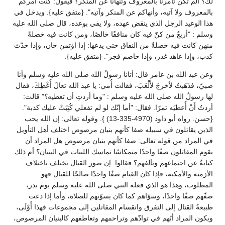
لك؟ ألم تكن تأمرنا بالمعروف وتنهانا عن المنكر؟ فيقول: كنت آمركم
بالمعروف ولا آتيه، وأنهاكم عن المنكر وآتيه". {متفق عليه}. ويدخل في
هذا الوعيد الرجل الذي ينقض عهده، ولا يفي بوعده، قال صلى الله عليه
وسلم : "أربعٌ من كنّ فيه كان منافقًا خالصًا، ومن كانت فيه خصلةً
منهن كانت فيه خصلةٌ من النفاق حتى يدعها: إذا اؤتمن خان، وإذا حدّث
كذب، وإذا عاهد غدر، وإذا خاصم فجر". {متفق عليه}.
وعن عبد الله بن عامر قال: أتانا رسولُ الله صلى الله عليه وسلم وأنا
صبيّ، فذَهَبتُ لأخرجَ لأَلْعَبَ، فقالت أُمي: يا عبد الله تعالَ أُعْطِكَ، فقال
لها رسولُ الله صلى الله عليه وسلم : "وما أردتِ أن تعطيه؟" قالت:
أردتُ أَنْ أُعطيَه تمرًا. فقال: "أما إنّك لو لم تفعلي كُتِبَتْ عليك كذبة".
{حسن. رواه أبو داود (4970-335-13) }. وقوله تعالى: إن الله يحب
الذين يقاتلون في سبيله صفا كأنهم بنيان مرصوص اختلف أهل التأويل
في المراد من قوله تعالى: صفا كأنهم بنيان مرصوص هل المراد أن
يقوم المقاتلون صفًا واحدًا متمكاسًا تماسك اللبنات في البنيان؟ أم ذلك
كنايةٌ عن اجتماعهم وتآلفهم؟ فقالوا: إن صور القتال تختلف باختلاف
الأزمنة والأمكنة، فإذا كان القيام صفًا واحدًا صالحًا للقتال فهو
المطلوب، وهذا هو الذي فعله النبي صلى الله عليه وسلم يوم بدر،
صفّهم صفًا واحدًا، وسوّاهم كما كان يسوّيهم للصلاة، وأما إذا دعت
طبيعةُ القتال إلى التفرق وانقسام المقاتلين إلى مجموعات فهذا أَوْلَى،
ويكون المراد أنّهم في توادّهم وتراحمهم وتعاطفهم كالبنيان المرصوص،