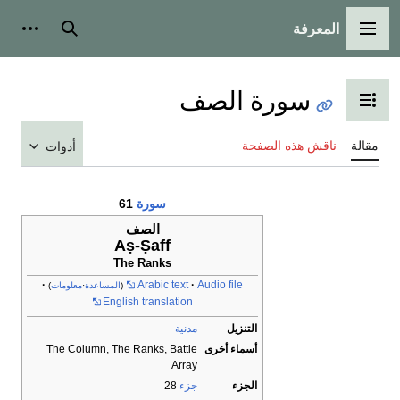
المعرفة
القائمة الرئيسية
بحث
أدوات
سورة الصف
تبديل عرض جدول المحتويات
مقالة
ناقش هذه الصفحة
أدوات
سورة
61
الصف
Aṣ-Ṣaff
The Ranks
Arabic text
Audio file
(
المساعدة
·
معلومات
)
English translation
التنزيل
مدنية
أسماء أخرى
The Column, The Ranks, Battle
Array
الجزء
جزء
28