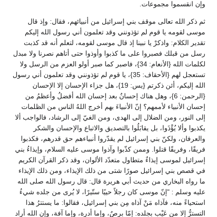
وإن انقسموا مجموعات.
ثم ذكر الله تعالى موقف بني إسرائيل من أنبيائهم، فقال: وإذ قال
موسى لقومه يا قوم لم تؤذونني وقد تعلمون أني رسول الله إليكم
تقدير الكلام: واذكرْ يا نبينا إذ قال موسى لقومه، لتعلم أنه قد كذبت
رسل من قبلك فصبروا على ما كذبوا وأوذوا حتى أتاهم نصرنا ولا مبدل
لكلمات الله {الأنعام: 34}، فاصبر كما صبر أولو العزم من الرسل ولا
تستعجل لهم {الأحقاف: 35}، يا قوم لم تؤذونني وقد تعلمون أني رسول
الله إليكم، أئن ذكرتم {يس: 19}، هل جزاء الإحسان إلا الإحسان
{الرحمن: 6}، وهل هناك إحسانٌ بعد إحسان الله أفضلُ وأعظمُ من
إحسان الأنبياء لأممهم؟ إنّ الأنبياءَ بهم أخرج اللهُ الناس من الظلمات
إلى النور، ومن الضلال إلى الهدى، ومن الغيّ إلى الرشاد، فالواجب ألا
يكذبوا وألا يُؤْذَوا، بل يقابَلُوا بالتصديق والاتباع والإحسان والشكر
والعرفان، ولكنّ بني إسرائيل لم يقدّروا أنبياءهم حق قدرهم، فكذبوا
فريقًا، وفريقًا قتلوا. وممن كذّبوا وآذوا موسى عليه السلام، وإيذاءُ بني
إسرائيل لموسى إيذاءٌ متطاول متعدّد الألوان، وقد ذكر القرآن الكريم
في قصص بني إسرائيل صورًا شتى من ذلك الإيذاء، ومن ذلك الإيذاء
ما رواه البخاري من حديث أبي هريرة قال: قال رسول الله صلى الله
عليه وسلم : "إنّ موسى كان رجلاً حييًا ستّيرًا، لا يُرى من جلده شيءُ
استحياءً منه، فآذاه مَنْ آذاه مِن بني إسرائيل، فقالوا: ما يستترُ هذا
التسترُّ إلا من عَيْب بجلده: إمّا برصٌ، وإما أدرة، وإما آفة، وإن الله أراد