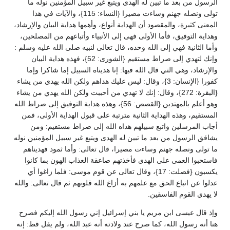
الرسول من بعد ما تبين له الهدى ويتبع غير سبيل المؤمنين نوله ما
تولى ونصله جهنم وساءت مصيرا {النساء: 115}، والآيات في هذا
المعنى كثيرة، والمقصود أن الهداية أنواع، وأهمها هداية البيان والإرشاد،
وهداية التوفيق، فأما الأولى فهى إلى الأنبياء وأتباعهم من المصلحين،
وأما الثانية فهي إلى الله وحده، قال تعالى لنبيه صلى الله عليه وسلم :
وإنك لتهدي إلى صراط مستقيم {الشورى: 52}، فهذه هداية البيان
والإرشاد، وهي التي قال الله فيها: إنا هديناه السبيل إما شاكرا وإما
كفورا {الإنسان: 3}، وقال: ليس عليك هداهم ولكن الله يهدي من يشاء
{البقرة: 272}، وقال: إنك لا تهدي من أحببت ولكن الله يهدي من يشاء
وهو أعلم بالمهتدين {القصص: 56}، وهذه هداية التوفيق إلى صراط الله
المستقيم، وهذه الهداية الثانية مترتبة على قبول الهداية الأولى، فمن
أجاب المرسلين واتبع سبيلهم هداه الله إلى صراط مستقيم: ومن
يشاقق الرسول من بعد ما تبين له الهدى ويتبع غير سبيل المؤمنين نوله
ما تولى ونصله جهنم وساءت مصيرا، قال تعالى: وأما ثمود فهديناهم
فاستحبوا العمى على الهدى فأخذتهم صاعقة العذاب الهون بما كانوا
يكسبون {فصلت: 17}، وقال تعالى عن قوم موسى: فلما زاغوا أي
عدلوا عن اتباع الحق مع علمهم به أزاغ الله قلوبهم ثم قال تعالى: والله
لا يهدي القوم الفاسقين.
وإذ قال عيسى ابن مريم يا بني إسرائيل إني رسول الله إليكم فصرح
هنا أنه رسول الله، كما صرح عند ولادته أنه عبد الله، ولم يقل قط: إنه