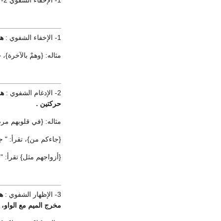
1- الإخفاء الشفوي 2- الإدغام الشفوي 3- الإظهار الشفوي
1- الإخفاء الشفوي :
هو
مثاله: {وهمْ بالآخرة}، {
2- الإدغام الشفوي :
هو 
حركتين .
مثاله: {في قلوبهم مر
{جاءكم من}، تقرأ: " جا
{أزواجهم مثل} تقرأ: " 
3- الإظهار الشفوي :
هو
مخرج الميم مع الواو،