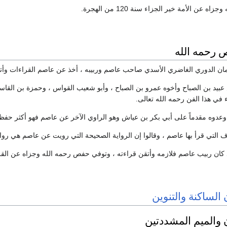
 عن الأمة خير الجزاء سنة 120 من الهجرة.
 رحمه الله
 الدوري الغاضري الأسدي صاحب عاصم وربيبه ، أخذ عن عاصم القراءات وأتقنها 
بيد بن الصباح وأخوه عمرو بن الصباح ، وأبو شعيب القواس ، وحمزة بن القاسم ،
 في هذا الفن رحمه الله تعالى.
 وعدوه مقدماً على أبي بكر بن عياش وهو الراوي الآخر عن عاصم فهو أكثر حفظاً و
التي قرأ بها عاصم ، وقالوا إن الرواية الصحيحة التي رويت عن عاصم هي رو
ن ربيب عاصم فلازمه وأتقن قراءته ، وتوفي حفص رحمه الله وجزاه عن القرآن وأ
 الساكنة والتنوين
 والميم المشددتين