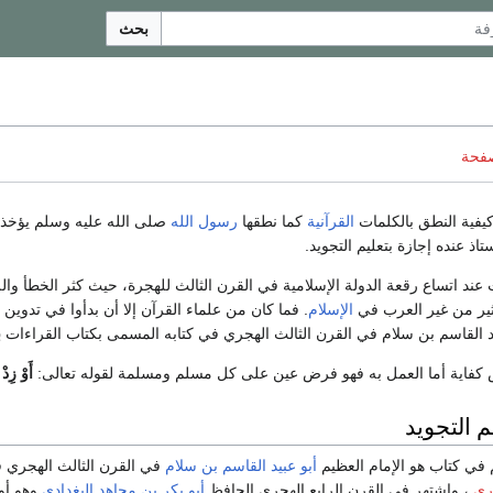
بحث
صفحة
كيفية النطق بالكلمات
القرآنية
كما نطقها
رسول الله
صلى الله عليه وسلم يؤخذ
ذ عنده إجازة بتعليم التجويد.
ت عند اتساع رقعة الدولة الإسلامية في القرن الثالث للهجرة، حيث كثر الخطأ وا
ير من غير العرب في
الإسلام
. فما كان من علماء القرآن إلا أن بدأوا في تدوين
بيد القاسم بن سلام في القرن الثالث الهجري في كتابه المسمى بكتاب القراءات
ب
ض كفاية أما العمل به فهو فرض عين على كل مسلم ومسلمة لقوله تعالى:
أَوْ زِدْ 
 التجويد
 في كتاب هو الإمام العظيم
أبو عبيد القاسم بن سلام
في القرن الثالث الهجري ف
ري
، واشتهر في القرن الرابع الهجري الحافظ
أبو بكر بن مجاهد البغدادي
وهو أو