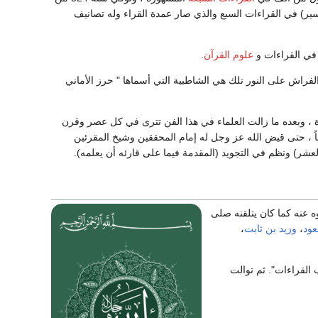
ير) في القراءات السبع والذي صار عمدة القراء وله تصانيف
 في القراءات و
علوم القرآن
.
الفراش على النور تلك هي الشاطبية التي أسماها " حرز الأماني
فيرة بن خلف بن أحمد الرعيني الشاطبي الأندلسي ، توفي سنة 590 من الهجرة ، وبعده ما زالت العلماء في هذا الفن تترى في كل عصر وقرن
يقاً ، حتى قيض الله عز وجل له إمام المحققين وشيخ المقرئين
عشر) ونظم في التجويد (المقدمة فيما على قارئه أن يعلمه).
ه عنه كما كان يتلقنه صلى
عود
،
وزيد بن ثابت
،
 القراءات". ثم توالت