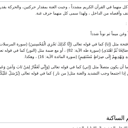
 كل منهما في القرآن الكريم مشدداً ، وجبت الغنة بمقدار حركتين، والحركة ب
نف وأقصاه من الداخل ، ولهذا سمى كل منهما حرف غنة.
:
غن ميماً ثم نوناً شدداً
لِمَنْ تَابَ وَآمَنَ وَعَمِلَ صَالِحًا ثُمَّ اهْتَدَى} (سورة طه الآية: 82) ، أو مع 
نِهِ وَيَهْدِيهِمْ إِلَى صِرَاطٍ مُسْتَقِيمٍ} (سورة المائدة الآية: 16) ، وهكذا.
اجتمعا وجب التشديد والغنة مثل{ من نار } كما في قوله تعالى {يُرْسَلُ عَلَيْكُمَا شُوَاظٌ
 الساكنة