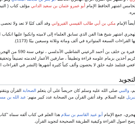
لخامس اشتهر الحافظ الإمام
أبو عمرو عثمان بن سعيد الداني
مؤلف كتاب ( التيس
ره.
ضاً الإمام
مكي بن أبي طالب القيسي القيرواني
وقد ألف كتبًا لا تعد ولا تحصى
ري اشتهر شيخ هذا الفن الذي تسابق العلماء إلى لاميته وانكبوا عليها انكباب 
القراءات السبعة المتواترة في ألف ومائة وثلاثة وسبعين بيتًا (1173).
ذاك هو أبو القاسم بن 
كريم آخذين بزمام علومه قراءة وتطبيقاً ، صارفين الأعمار لخدمته تصنيفاً وتحق
ي فتتلمذ عليه خلق لا يحصون وألف كتباً كثيرة أشهرها (النشر في القراءات ال
لتجويد
يم،
والنبي
صلى الله عليه وسلم كان حريصاً على أن يتعلم
الصحابة
القرآن ويتقنو
بريل
عليه السلام. وقد أتقن القرآن من الصحابة عدد كبير منهم:
عبد الله بن مس
لهجري، جمع الإمام
أبو عبيد القاسم بن سلام
هذا العلم في كتاب ألفه سماه "كتاب
وضح اصول القراءة وكيفية الطريقة الصحيحة لتجويد القرآن.