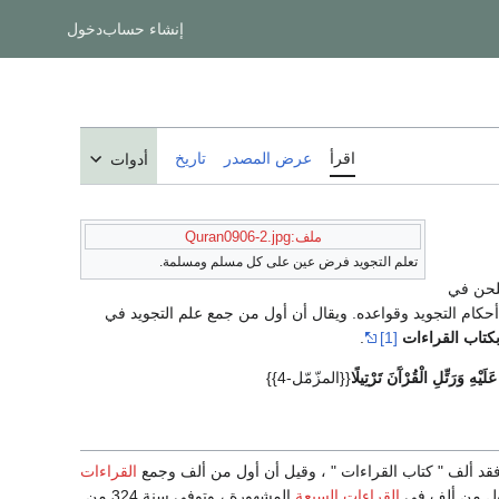
إنشاء حساب
دخول
اقرأ
عرض المصدر
تاريخ
أدوات
ملف:Quran0906-2.jpg
تعلم التجويد فرض عين على كل مسلم ومسلمة.
للحن في
 أحكام التجويد وقواعده. ويقال أن أول من جمع علم التجويد في
كتاب القراءات
[1]
.
عَلَيْهِ وَرَتِّلِ الْقُرْآَنَ تَرْتِيلًا
{{المزّمّل-4}}
قد ألف " كتاب القراءات " ، وقيل أن أول من ألف وجمع
القراءات
ل من ألف في
القراءات السبعة
المشهورة ، وتوفي سنة 324 من