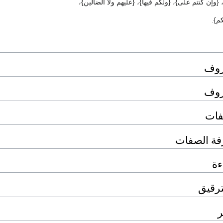
 {وإن كنتم على}، {ولكم فيها}، {عليهم ولا الضالين}،
م}.
روف
روف
فات
فة الصفات
ءة
ترقيق
ر