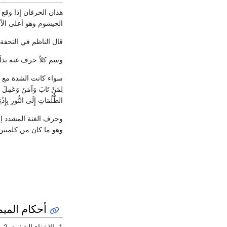
هذان الحرفان إذا وقع
الخيشوم وهو أعلى الأ
قال الناظم في التحفة 
وسم كلاً حرف غنة بداً و
الظُّلُمَاتِ إِلَى النُّورِ بِإِذْ
وهو ما كان من كلمتين إذا 
أحكام الميم