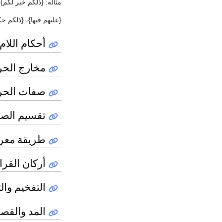
مثاله: {ذلكم خير لكم}،
{عليهم فيها}، {ذلكم حك
أحكام اللام
مخارج الح
صفات الح
تقسيم الص
طريقة معر
أركان القرا
التفخيم وال
المد والقص