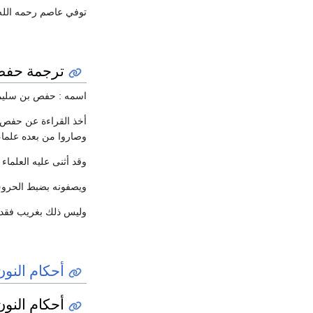
توفي عاصم رحمه الله وجزاه
ترجمة حفص
اسمه : حفص بن سليمان
أخذ القراءة عن حفص ع
وصاروا من بعده علماء
وقد أثنى عليه العلماء
ويصفونه بضبط الحروف 
وليس ذلك بغريب فقد كا
أحكام النون
أحكام النون