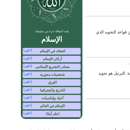
واعد التجويد الذي
هذه المقالة جزء من سلسلة:
الإسلام
[اظهر]
العقائد في الإسلام
[اظهر]
أركان الإسلام
[اظهر]
مصادر التشريع الإسلامي
آية: الترتيل هو تجويد
[اظهر]
شخصيات محورية
[اظهر]
الفرق
[اظهر]
التاريخ والجغرافيا
[اظهر]
أعياد ومُناسبات
[اظهر]
الإسلام في العالم
[اظهر]
انظر أيضًا