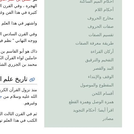
أحكام الميم الساكنة
الهجرة ، وفي القرن ا
أحكام اللام
كثيرة في هذا الفن وغي
مخارج الحروف
واشتهر في هذا العلم أي
صفات الحروف
وفي القرن السادس الهج
تقسيم الصفات
ووجه التهاني " نظم فيها 
طريقة معرفة الصفات
أركان القراءة
حاملين لواء القرآن ال
التفخيم والترقيق
محمد بن الجزري الشافع
المد والقصر
الوقف والإبتداء
تاريخ علم ا
المقطوع والموصول
منذ نزول القرآن الكر
أقسام اللحن
الله عليه وسلام من
ج
همزة الوصل وهمزة القطع
وغيرهم.
اقرأ أيضا: أحكام التجويد
ثم في القرن الثالث ا
مصادر
الكتب في هذا العلم ت