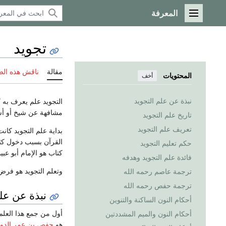
المعرفة
القائمة الرئيسية
تجويد
مقالة
ناقش هذه ال
المحتويات
أخف
نبذة عن علم التجويد
التجويد علم يعرف به 
مشافهة عن شيخ أو أستا
تاريخ علم التجويد
تعريف علم التجويد
بداية علم التجويد كان
القرآن بسبب دخول كث
حكم تعليم التجويد
كتاب هو الإمام أبو ع
فائدة علم التجويد وهدفه
وتعلم التجويد هو فر
ترجمة عاصم رحمه الله
ترجمة حفص رحمه الله
نبذة عن علم
أحكام النون الساكنة والتنوين
أول من جمع هذا العلم
أحكام النون والميم المشددتين
هو
حفص بن عمر الدو