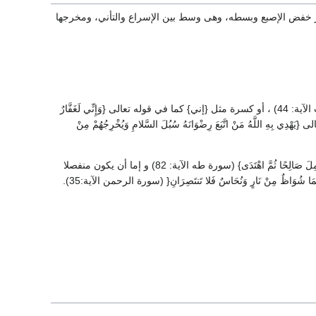
قدر خفض الإصبع وبسطه، وهى وسط بين الإسراع والتأني، ومخرجها
سواء كانت الشدة مع فتحة مثل {إنا} كما في قوله تعالى {إِنَّا كَذَلِكَ نَجْزِي الْمُحْسِنينَ} (سورة المرسلات الآية: 44) ، أو كسرة مثل {إني} كما في قوله تعالى {وَإِنِّي لَغَفَّارٌ
ضمة مثل {النور} كما في قوله تعالى {يَهْدِي بِهِ اللَّهُ مَنْ اتَّبَعَ رِضْوَانَهُ سُبُلَ السَّلامِ وَيُخْرِجُهُمْ مِنْ
وحرف الغنة المشدد إما أن يكون متصلاً مثل {إني} كما في قوله تعالى {وَإِنِّي لَغَفَّارٌ لِمَنْ تَابَ وَآمَنَ وَعَمِلَ صَالِحًا ثُمَّ اهْتَدَى} (سورة طه الآية: 82) و إما أن يكون منفصلا
 مِنْ نَارٍ وَنُحَاسٌ فَلا تَنتَصِرَانِ{ (سورة الرحمن الآية:35).