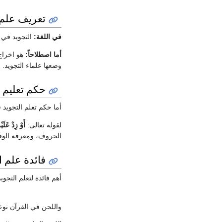
تعريف علم 
في اللغة:
التجويد في ا
أما اصطلاحاً:
هو اخراج
وضعها علماء التجويد.
حكم تعليم ا
أما حكم تعلم التجويد
لقوله تعالى:
أَوْ زِدْ عَلَيْ
الحروف، ومعرفة الو
فائدة علم ا
أهم فائدة لتعلم التجو
واللحن في القرآن نوع