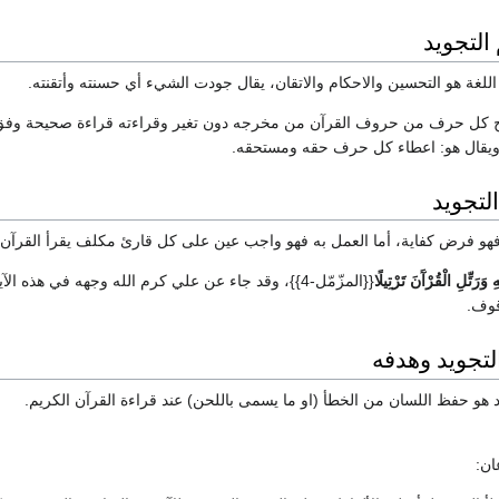
التجويد
للغة هو التحسين والاحكام والاتقان، يقال جودت الشيء أي حسنته وأتقنته.
 كل حرف من حروف القرآن من مخرجه دون تغير وقراءته قراءة صحيحة وفق ق
 ويقال هو: اعطاء كل حرف حقه ومستحقه.
لتجويد
 فهو فرض كفاية، أما العمل به فهو واجب عين على كل قارئ مكلف يقرأ القرآن.
هِ وَرَتِّلِ الْقُرْآَنَ تَرْتِيلًا
{{المزّمّل-4}}، وقد جاء عن علي كرم الله وجهه في هذه ال
قوف.
لتجويد وهدفه
يد هو حفظ اللسان من الخطأ (او ما يسمى باللحن) عند قراءة القرآن الكريم.
ان: