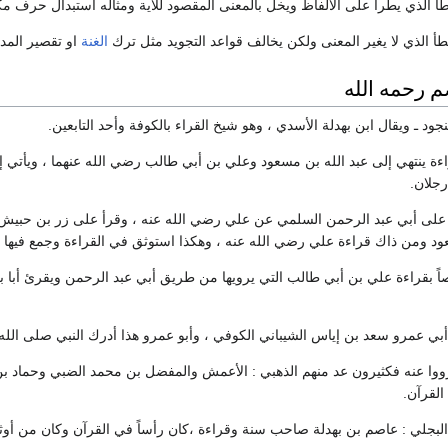
أ الذي يطرأ على الألفاظ ويخل بالمعنى المقصود للآية ومثاله استبدال حرف مكا
أ الذي لا يغير المعنى ولكن يخالف قواعد التجويد مثل ترك
الغنة
او تقصير المد 
 رحمه الله
ود ـ ويقال ابن بهدلة الأسدي ، وهو شيخ القراء بالكوفة وأحد التابعين.
ة ينتهي إلى عبد الله بن مسعود وعلي بن أبي طالب رضي الله عنهما ، ويأتي إسن
جلان.
على أبي عبد الرحمن السلمي عن علي رضي الله عنه ، وقرأ على زر بن حبيش عن
د ومن ذاك قراءة علي رضي الله عنه ، وهكذا استوثق في القراءة وجمع فيها ب
 بقراءة علي بن أبي طالب التي يرويها من طريق أبي عبد الرحمن ويقرئ أبا ب
أبي عمرو سعد بن إياس الشيباني الكوفي ، وأبو عمرو هذا أدرك النبي صلى الله 
 رووا عنه فكثيرون عد منهم الذهبي : الأعمش والمفضل بن محمد الضبي وحماد
القرآن.
البجلي : عاصم بن بهدلة صاحب سنة وقراءة ،كان رأساً في القرآن وكان من أوثق 