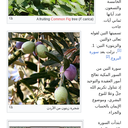
الخامسة
والتسعون.
عدد آياتها
A fruiting
Common Fig
tree (
F. carica
)
ثماني آيات.
جاءت
تسميتها التين لقوله
تعالى ﴿والتين
والزيتون﴾ التين: 1.
[1]
، نزلت بعد
سورة
[2]
البروج
.
سورة التين من
السور المكية تعالج
أمور العقيدة والتوحيد
إذ تتناول تكريم الله
جلّ وعلا للنوع
البشري، وموضوع
الإيمان بالحساب
شجرة زيتون من الأردن
والجزاء.
ابتدأت السورة