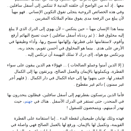
معها . إذ أنه من الواضح أن خلقته البدنية لا تنتكس إلى أسفل سافلين .
وفي هذه الخصائص الروحية يتجلى تفوق التكوين الإنساني . فهو مهيأ
لأن يبلغ من الرفعة مدى يفوق مقام الملائكة المقربين .
بينما هذا الإنسان مهيأ – حين ينتكس – لأن يهوي إلى الدرك الذي لا يبلغ
إليه مخلوق قط : ( ثم رددناه أسفل سافلين ) حيث تصبح البهائم أرفع
وأقوم، لاستقامتها على فطرتها، وإلهامها تسبيح ربها، وأداء وظيفتها في
الأرض على هدى . بينما هو المخلوق في أحسن تقويم، يجحد ربه،
ويرتكس مع هواه، إاى درك لا تملك البهيمة أن ترتكس إليه .
( إلا الذين آمنوا وعملو الصالحات ) ... فهؤلاء هم الذين يبقون على سواء
الفطرة، ويكملونها بالإيمان والعمل الصالح، ويرتقون بها إلى الكمال
المقدر لها، حتى ينتهوا بها إلى حياة الكمال في دار الكمال . ( فلهم أجر
غير ممنون ) دائم غير مقطوع .
فأما الذين يرتسكون بفطرتهم إلى أسفل سافلين، فيظلون ينحدرون بها
في المنحدر، حتى تستقر في الدرك الأسفل . هناك في
جهنم
، حيث
تهدر آدميتهم، ويتمحضون للسفول !
فهذه وتلك نهايتان طبيعيتان لنقطة البدء .. إما استقامة على الفطرة
القويمة، وتكميل لها بالإيمان، ورفع لها بالعمل الصالح فهي واصلة في