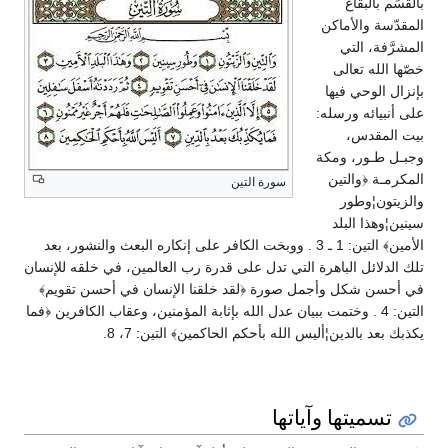
بالقَسَم بالبقاع
المقدّسة والأماكن
المشرَّفة، التي
خصّها الله تعالى
بإنزال الوحي فيها
على أنبيائه ورسله:
بيت المقدس،
وجبـل طـور، ومكة
المكرمـة ﴿والتين
سورة التين
والزيتون¦وطور
سينين¦وهذا البلد
الأمين﴾ التين: 1 ـ 3 . ووبخت الكافر على إنكاره البعث والنشور، بعد
تلك الدلائل الباهرة التي تدل على قدرة رب العالمين، في خلقه للإنسان
في أحسن شكل وأجمل صورة ﴿لقد خلقنا الإنسان في أحسن تقويم﴾
التين: 4 . وختمت ببيان عدل الله بإثابة المؤمنين، وعقاب الكافرين ﴿فما
يكذبك بعد بالدين¦أليس الله بأحكم الحاكمين﴾ التين: 7، 8.
تسميتها وآياتها