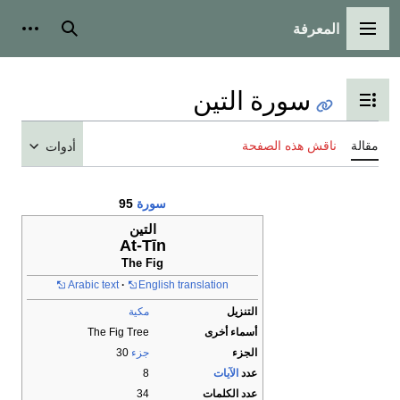
المعرفة
القائمة الرئيسية
بحث
أدوات
سورة التين
تبديل عرض جدول المحتويات
مقالة
ناقش هذه الصفحة
أدوات
سورة
95
التين
At-Tīn
The Fig
Arabic text
English translation
التنزيل
مكية
أسماء أخرى
The Fig Tree
الجزء
جزء
30
عدد
الآيات
8
عدد الكلمات
34