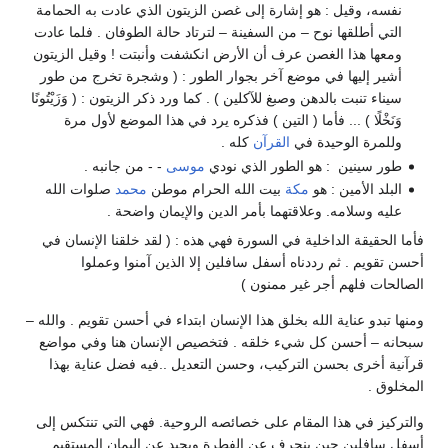
نفسه، وقيل : هو إشارة إلى غصن الزيتون الذي عادت به الحمامة
التي أطلقها نوح – من السفينة – لترتاد حالة الطوفان . فلما عادت
ومعها هذا الغصن عرف أن الأرض انكشفت وأنبتت ! وقيل الزيتون
أشير إليها في موضع آخر بجوار الطور : ( وشجرة تخرج من طور
سيناء تنبت بالدهن وصبغ للآكلين ) . كما ورد ذكر الزيتون : ( وَزَيْتُونًا
وَنَخْلًا ) ... فأما ( التين ) فذكره يرد في هذا الموضع لأول مرة
وللمرة الوحيدة في
القرآن
كله .
طور سينين : هو الطور الذي نودي
موسى
- - من جانبه .
البلد الأمين : هو
مكة
بيت الله الحرام موطن
محمد
صلوات الله
عليه وسلامه. وعلاقتهما بأمر الدين والإيمان واضحة .
فأما الحقيقة الداخلية في السورة فهي هذه : ( لقد خلقنا الإنسان في
أحسن تقويم . ثم رددناه أسفل سافلين إلا الذين آمنوا وعملوا
الصالحات فلهم أجر غير ممنون )
ومنها تبدو عناية الله بخلق هذا الإنسان ابتداء في أحسن تقويم . والله –
سبحانه – أحسن كل شيء خلقه . فتخصيص الإنسان هنا وفي مواضع
قرآنية أخرى بحسن التركيب، وحسن التعديل ..فيه فضل عناية بهذا
المخلوق .
والتركيز في هذا المقام على خصائصه الروحية. فهي التي تنتكس إلى
أسفل سافلين حين ينحرف عن الفطرة ويحيد عن اليمان المستقيم