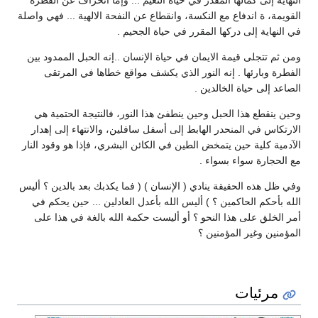
النهاية إلى كمالها المقدر في حياة النعيم ... وإما انحراف عن الفطرة
القويمة، ة اندفاع مع النكسة، وانقطاع عن النفحة الالهية ... فهي واصلة
في النهاية إلى دركها المقرر في حياة الجحيم .
ومن ثم تتجلى قيمة الايمان في حياة الإنسان ..إنه الحبل الممدود بين
الفطرة وبارئها . إنه النور الذي يكشف مواقع خطاها في المرتقى
الصاعد إلى حياة الخالدين .
وحين ينقطع هذا الحبل وحين ينطفئ هذا النور، فالنتيجة الحتمية هي
الارتكاس في المنحدر الهابط إلى أسفل سافلين، والانتهاء إلى إهدار
الآدمية كلية حين يتمخض الطين في الكائن البشري، فإذا هو وقود النار
مع الحجارة سواء بسواء .
وفي ظل هذه الحقيقة ينادي ( الإنسان ) ( فما يكذبك بعد بالدين ؟ أليس
الله بأحكم الحاكمين ؟ ) أليس الله بأعدل العادلين ... حين يحكم في
أمر الخلق على هذا النحو ؟ أو أليست حكمة الله بالغة في هذا على
المؤمنين وغير المؤمنين ؟
مرئيات