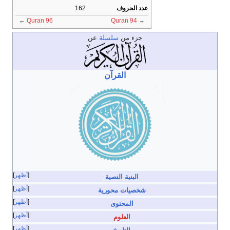
عدد الحروف
162
←
Quran 96
Quran 94
→
جزء من
سلسلة
عن
القرآن
أظهر
البنية النصية
أظهر
شخصيات محورية
أظهر
المحتوى
أظهر
العلوم
أظهر