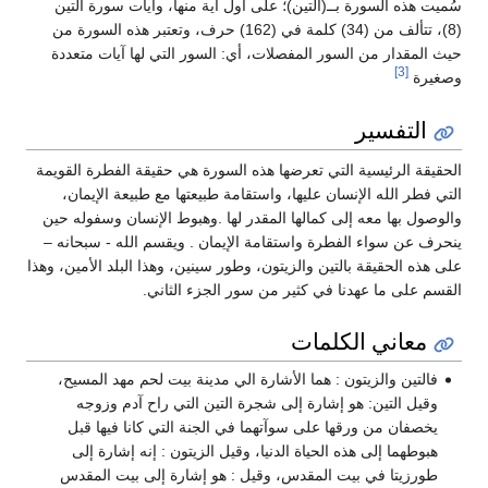
سُميت هذه السورة بــ(التين)؛ على أول آية منها، وآيات سورة التين
(8)، تتألف من (34) كلمة في (162) حرف، وتعتبر هذه السورة من
حيث المقدار من السور المفصلات، أي: السور التي لها آيات متعددة
[3]
وصغيرة
التفسير
الحقيقة الرئيسية التي تعرضها هذه السورة هي حقيقة الفطرة القويمة
التي فطر الله الإنسان عليها، واستقامة طبيعتها مع طبيعة الإيمان،
والوصول بها معه إلى كمالها المقدر لها .وهبوط الإنسان وسفوله حين
ينحرف عن سواء الفطرة واستقامة الإيمان . ويقسم الله - سبحانه –
على هذه الحقيقة بالتين والزيتون، وطور سينين، وهذا البلد الأمين، وهذا
القسم على ما عهدنا في كثير من سور الجزء الثاني.
معاني الكلمات
فالتين والزيتون : هما الأشارة الي مدينة بيت لحم مهد المسيح،
وقيل التين: هو إشارة إلى شجرة التين التي راح آدم وزوجه
يخصفان من ورقها على سوآتهما في الجنة التي كانا فيها قبل
هبوطهما إلى هذه الحياة الدنيا، وقيل الزيتون : إنه إشارة إلى
طورزيتا في بيت المقدس، وقيل : هو إشارة إلى بيت المقدس