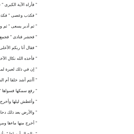
" فأراه الآية الكبرى 
" فكذب وعصى " فكذب
" ثم أدبر يسعى " ثم 
" فحشر فنادى " فجمع 
" فقال أنا ربكم الأعلى
" فأخذه الله نكال الآخ
" إن في ذلك لعبرة ل
" أأنتم أشد خلقا أم ا
" رفع سمكها فسواها " 
" وأغطش ليلها وأخرج 
" والأرض بعد ذلك دحاه
" أخرج منها ماءها ومرع
" والجبال أرساها " وأثبت