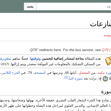
بحث
نازعات
صفحة
.
Q79 (
هذه المقالة
بحاجة لمصادر إضافية لتحسين
وثوقيتها
.
فضلًا ساهم
بتطويرها
من الممكن التشكيك بالمعلومات غير الموثّقة بمصدر ويتم إزالتها.
(February 2017)
رة
مكية
، من
المفصل
، آياتها 46، وترتيبها في
المصحف
79، في
الجزء الثلاثين
،
[2]
قًا
، نزلت بعد
سورة النبأ
.
ورة
ماذج هذا الجزء لإشعار القلب البشري حقيقة الآخرة، بهولها وضخامتها، وجديتها،
هذا العالم الإنساني، والتدبير العلوي لمراحل هذة النشأة وخطواتها على ظهر الأ