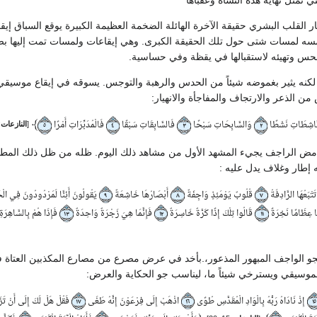
تي تمثل نهاية هذه النشأة وعقباها
 القلب البشري حقيقة الآخرة الهائلة الضخمة العظيمة الكبيرة يوقع السباق إيق
مسه لمسات شتى حول تلك الحقيقة الكبرى. وهي إيقاعات ولمسات تمت إليها بص
الحس وتهيئه لاستقبالها في يقظة وفي حساسية.
لكنه يثير بغموضه شيئاً من الحدس والرهبة والتوجس. يسوقه في إيقاع موسيق
 من الذعر والارتجاف والمفاجأة والانهيار:
﴾
ّاشِطَاتِ نَشْطًا
وَالسَّابِحَاتِ سَبْحًا
فَالسَّابِقَاتِ سَبْقًا
فَالْمُدَبِّرَاتِ أَمْرًا
[
النازعات
5]
٥
٤
٣
٢
امض الراجف يجيء المشهد الأول من مشاهد ذلك اليوم. ظله من ظل ذلك المط
ه إطار وغلاف يدل عليه :
َتْبَعُهَا الرَّادِفَةُ
قُلُوبٌ يَوْمَئِذٍ وَاجِفَةٌ
أَبْصَارُهَا خَاشِعَةٌ
يَقُولُونَ أَئِنَّا لَمَرْدُودُونَ فِي الْ
٩
٨
٧
نَّا عِظَامًا نَخِرَةً
قَالُوا تِلْكَ إِذًا كَرَّةٌ خَاسِرَةٌ
فَإِنَّمَا هِيَ زَجْرَةٌ وَاحِدَةٌ
فَإِذَا هُمْ بِالسَّاهِرَة
١٣
١٢
١١
جو الواجف المبهور المذعور،.بأخد في عرض مصرع من مصارع المكذبين العتاة
ع الموسيقي ويسترخي شيئاً ما، ليناسب جو الحكاية والعرض:
إِذْ نَادَاهُ رَبُّهُ بِالْوَادِ الْمُقَدَّسِ طُوًى
اذْهَبْ إِلَى فِرْعَوْنَ إِنَّهُ طَغَى
فَقُلْ هَلْ لَكَ إِلَى أَنْ تَ
١٧
١٦
١٥