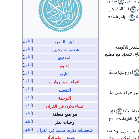
ّبَ وَعَصَى
ثُمَّ أَدْبَرَ
٢١
َى
فَإِنَّ الْجَنَّةَ هِيَ
٤٠
﴾
اهَا
[
النازعات
:40–
٤٥
أظهر
البنية النصية
قدير للألوهية
أظهر
شخصيات محورية
قاع، تتسق مع مطلع
أظهر
المحتوى
أظهر
العلوم
أَخْرَجَ مِنْهَا مَاءَهَا
أظهر
٣٠
التاريخ
أظهر
القراءات والروايات
أظهر
التفسير
 من جزاء على ما
أظهر
الترجمة
أظهر
نساء ذكرن في القرآن
َيَاةَ الدُّنْيَا
فَإِنَّ
٣٨
أظهر
مواضيع متعلقة
﴾
[
النازعات
:40–41]
أظهر
وجهات نظر
أظهر
شخصيات ذكرت ضمنياً في القرآن
 لمن يرى، وعاقبة
لى المكذبين بهذه
تصنيف
بوابة قرآن