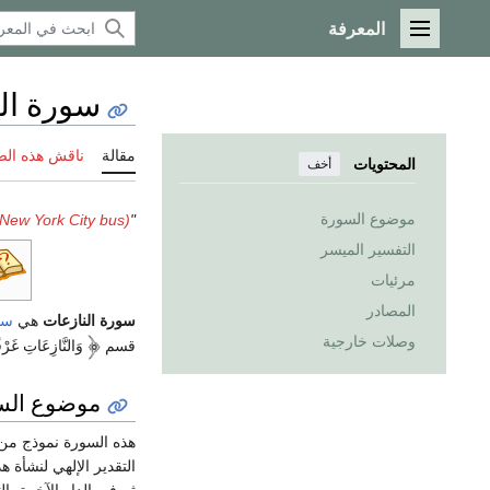
المعرفة
القائمة الرئيسية
سورة ال
مقالة
ناقش هذه ال
المحتويات
أخف
موضوع السورة
New York City bus)
"Q79" redirects here. For the bus service, see
التفسير الميسر
مرئيات
المصادر
سورة النازعات
هي
سو
وصلات خارجية
قسم
وَالنَّازِعَاتِ غَرْ
موضوع الس
هذه السورة نموذج من ن
التقدير الإلهي لنشأة 