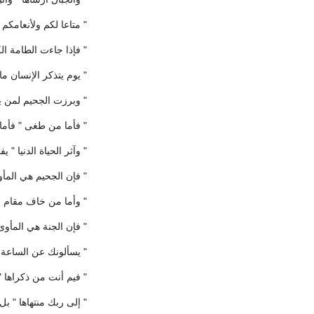
" متاعا لكم ولأنعامكم
" فإذا جاءت الطامة ال
" يوم يتذكر الإنسان 
" وبرزت الجحيم لمن ي
" فأما من طغى " فأما 
" وآثر الحياة الدنيا " 
" فإن الجحيم هي المأو
" وأما من خاف مقام ر
" فإن الجنة هي المأوى
" يسألونك عن الساعة 
" فيم أنت من ذكراها
" إلى ربك منتهاها " ب