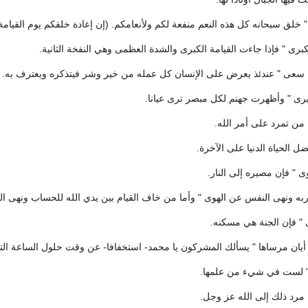
 " خلق سبحانه كل هذه النعم منفعة لكم ولأنعامكم. (إن إعادة خلقكم يوم القيام
كبرى " فإذا جاءت القيامة الكبرى والشدة العظمى وهي النفخة الثانية.
ما سعى " عندئذ يعرض على الإنسان كل عمله من خير وشر فيتذكره ويعترف به.
رى " وأظهرت جهنم لكل مبصر ترى عيانا.
من تمرد على أمر الله.
يفضل الحياة الدنيا على الآخرة.
ى " فإن مصيره إلى النار.
به ونهى النفس عن الهوى " وأما من خاف القيام بين يدي الله للحساب ونهى ال
 " فإن الجنة هي مسكنه.
أيان مرساها " يسألك المشركون يا محمد- استخفافا- عن وقت حلول الساعة التي
 " لست في شيء من علمها.
ل مرد ذلك إلى الله عز وجل.