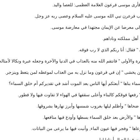
" فأرى موسى فرعون العلامة العظمى: للعصا واليد.
 فرعرن نبي الله موسى عليه السلام وعصى ربه عز وجل.
ولى معرضا عن الإيمان مجتهدا في معارضة موسى.
أهل مملكته وناداهم.
 " فقال: أنا ربكم الذي لا رب فوقه.
رة والأولى " فانتقم الله منه بالعذاب في الدنيا والآخرة وجعله عبرة ونكالا لأمثال
من يخشى " إن في فرعون وما نزل به من العذاب لموعظه لمن يتعظ وينزجر.
لسماء بناها " أبعثكم أيها الناس بعد الموت أشد في تقديركم أم خلق السماء؟
رفعها فوقكم كالبناء وأعلى سقفها في الهواء لا تفاوت فيها ولا فطور.
ضحاها " وأظلم ليلها بغروب شمسها وأبرز نهارها بشروقها.
ا " والأرض بعد خلق السماء بسطها وأودع فيها منافعها.
اها " وفجر فيها عيون الماء, وأنبت فيها ما يرعى من النباتات.
 فيها الجبال أوتادا لها.