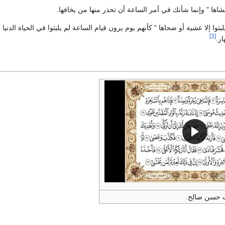
شاها " وإنما شأنك في أمر الساعة أن تحذر منها من يخافها.
يلبثوا إلا عشية أو ضحاها " كأنهم يوم يرون قيام الساعة لم يلبثوا في الحياة الد
[3]
ر.
ت حسن صالح.