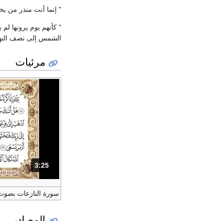
" إنما أنت منذر من يخ
" كأنهم يوم يرونها لم 
الشمس إلى نصف النها
مرئيات
3:25
المدة: دقائق و 25 ثواني.
سورة النازعات بصو
المصادر