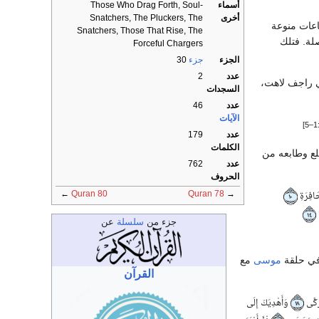
أسماء
Those Who Drag Forth, Soul-
أخرى
Snatchers, The Pluckers, The
اعات منوعة
Snatchers, Those That Rise, The
لة. فتلك
Forceful Chargers
الجزء
جزء
30
عدد
2
ي راجف لاهت،
السجدات
عدد
46
الآيات
:1–
عدد
179
الكلمات
لع وطابعه من
عدد
762
الحروف
←
Quran 80
Quran 78
→
حَافِرَةِ
١٠
ِ
١٤
جزء من
سلسلة
عن
 في حلقة
موسى
مع
القرآن
زَكَّى
وَأَهْدِيَكَ إِلَى
١٨