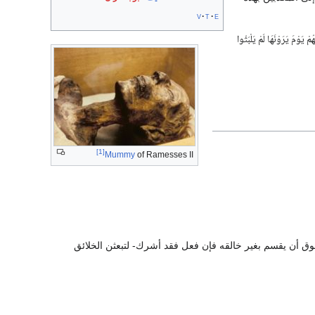
v
t
e
ّهُمْ يَوْمَ يَرَوْنَهَا لَمْ يَلْبَثُوا
[1]
Mummy
of Ramesses II
خلوق أن يقسم بغير خالقه فإن فعل فقد أشرك- لتبعثن الخلائق