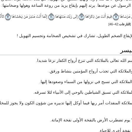
الرسول عن موعدها. يرتد إليهم بإيقاع يزيذ من روعة الساعة وهولها وضخامتها:
نَ مُرْسَاهَا
فِيمَ أَنْتَ مِنْ ذِكْرَاهَا
إِلَى رَبِّكَ مُنْتَهَاهَا
إِنَّمَا أَنْتَ مُنْذِرُ مَنْ يَخْشَاهَا
كَأَنَ
٤٥
٤٤
٤٣
٤٢
[
النازعات
:42–46]
الإيقاع الضخم الطويل، تشارك في تشخيص الضخامة وتجسيم التهويل !
ميسر
م الله تعالى بالملائكة التي تنزع أرواح الكفار نزعا شديدا.
الملائكة التي تجذب أرواح المؤمنين بنشاط ورفق.
لملائكة التي تسبح في نزولها من السماء وصعودها إليها.
ملائكة التي تسبق الشياطين بالوحي إلى الأنبياء لئلا تسرقه.
لملائكة المنفذات أمر ربها فيما أوكل إليها تدبيره من شؤون الكون ولا يجوز للم
يوم تضطرب الأرض بالنفخة الأولى نفخة الإماتة.
ا نفخة أخرى للإحياء.