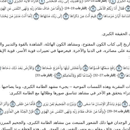
﴿
﴾
يَةَ الْكُبْرَى
وَأَهْدِيَكَ إِلَى رَبِّكَ فَتَخْشَى
فَأَرَاهُ الْآيَةَ الْكُبْرَى
فَكَذَ
[
النازعات
:15–20]
٢٠
١٩
٢٠
﴿
﴾
فَقَالَ أَنَا رَبُّكُمُ الْأَعْلَى
وَأَمَّا مَنْ خَافَ مَقَامَ رَبِّهِ وَنَهَى النَّفْسَ عَنِ الْهَو
[
النازعات
:19–24]
٢٤
٢٣
سَّاعَةِ أَيَّانَ مُرْسَاهَا
فِيمَ أَنْتَ مِنْ ذِكْرَاهَا
إِلَى رَبِّكَ مُنْتَهَاهَا
إِنَّمَا أَنْتَ مُنْذِرُ مَنْ يَخْشَ
٤٤
٤٣
٤٢
 الحقيقة الكبرى.
يخ إلى كتاب الكون المفتوح، ومشاهد الكون الهائلة، الشاهدة بالقوة والتدبير والت
نة على مصائره، في الدنيا والآخرة. فيعرضها في تعبيرات قوية الأسر، قوية الإي
 بَنَاهَا
رَفَعَ سَمْكَهَا فَسَوَّاهَا
وَأَغْطَشَ لَيْلَهَا وَأَخْرَجَ ضُحَاهَا
وَالْأَرْضَ بَعْدَ ذَلِكَ دَحَاهَا
٢٩
٢٨
٢٧
﴾
﴿
﴾
َاهَا
مَتَاعًا لَكُمْ وَلِأَنْعَامِكُمْ
[
النازعات
:27–32]
[
النازعات
:33]
٣٣
٣٢
يدات المقربة وهذه اللمسات الموحية – يجيء مشهد الطامة الكبرى، وما يصاحبها
 جزاء يتحقق هو الآخر في مشاهد تتناسق صورها وظلالها مع الطامة الكبرى:
َى
يَوْمَ يَتَذَكَّرُ الْإِنْسَانُ مَا سَعَى
وَبُرِّزَتِ الْجَحِيمُ لِمَنْ يَرَى
فَأَمَّا مَنْ طَغَى
وَآثَرَ الْح
٣٧
٣٦
٣٥
٣٤
﴿
وَأَمَّا مَنْ خَافَ مَقَامَ رَبِّهِ وَنَهَى النَّفْسَ عَنِ الْهَوَى
فَإِنَّ الْجَنَّةَ هِيَ الْمَأْوَى
[
النازعات
:34–39]
٤١
٤٠
 الوجدان فيها ذلك الشعور المنبعث من مشاهد الطامة الكبرى، والجحيم المبرزة
لدنيا، ومن خاف مقام ربه ونهى النفس عن الهوى.. في هذه الحظة يرتد السياق إ