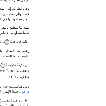
ثم في الدار الآخرة، ال
وفي الطريق إلى إشعار
على أوتار القلب، ويل
الحقيقة تمهد لها في 
يمهد لها بمطلع غامض 
كأنما تنقطع به الأنفاس
﴿
وَالنَّازِعَاتِ غَرْقًا
وَالنَ
١
وعقب هذا المطلع الغ
طابعه، كأنما المطلع ل
﴿
يَوْمَ تَرْجُفُ الرَّاجِفَةُ
ت
٦
﴿
﴾
أَئِذَا كُ
[
النازعات
:6–10]
﴾
[
النازعات
:11–14]
ومن هنالك..من هذا ال
فرعون
. فيبدأ الإيقا
﴿
هَلْ أَتَاكَ حَدِيثُ مُوسَى