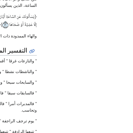
الساعة، الذين يسألون 
﴿
يَسْأَلُونَكَ عَنِ السَّاعَةِ أَيَّا
﴾
إِلَّا عَشِيَّةً أَوْ ضُحَاهَا
٤٦
والهاء الممدودة ذات 
التفسير ال
" والنازعات غرقا " أقس
" والناشطات نشطا " و
" والسابحات سبحا " وا
" فالسابقات سبقا " فال
" فالمدبرات أمرا " فا
وتحاسب.
" يوم ترجف الراجفة " 
" تتبعها الرادفة " تتبعه