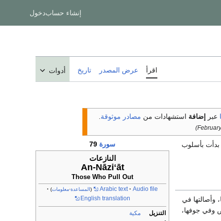
إنشاء حساب
دخول
اقرأ
عرض المصدر
تاريخ
أدوات
عبر
إضافة
استشهادات من
مصادر موثوقة
.
سورة
79
 بدأت بأسلوب
النازعات
An-Nāziʻāt
Those Who Pull Out
Arabic text
Audio file
(
المساعدة
·
معلومات
)
English translation
 وأصالتها في
رض وفي جوفها،
التنزيل
مكية