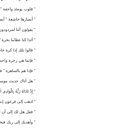
" قلوب يومئذ واجفة 
" أبصارها خاشعة " أبص
" يقولون أئنا لمردودون
" أئذا كنا عظاما نخرة 
" قالوا تلك إذا كرة خا
" فإنما هي زجرة واحدة
" فإذا هم بالساهرة " ف
" هل أتاك حديث موسى
" إِذْ نَادَاهُ رَبُّهُ بِا
" اذهب إلى فرعون إنه
" فقل هل لك إلى أن تز
" وأهديك إلى ربك فت