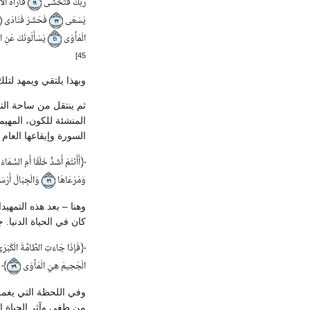
رَبِّكَ فَتَخْشَى
فَأَرَاهُ الْآ
١٩
يَسْعَى
فَحَشَرَ فَنَادَى
٢٢
الْمَأْوَى
يَسْأَلُونَكَ عَنِ ال
٤١
45]
وبهذا يلتقي ويمهد لتلك
ثم ينتقل من ساحة التار
المنشئة للكون، المهيم
السورة وإيقاعها العام :
﴿
أَأَنْتُمْ أَشَدُّ خَلْقًا أَمِ السَّمَاءُ
وَمَرْعَاهَا
وَالْجِبَالَ أَرْس
٣١
وهنا – بعد هذه التمه
كان في الحياة الدنيا.
﴿
فَإِذَا جَاءَتِ الطَّامَّةُ الْكُبْر
﴾
الْجَحِيمَ هِيَ الْمَأْوَى
٣٩
وفي اللحظة التي يغمر
من طغى وآثر الحياة ا