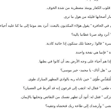
" قلوب الكفار يومئذ مضطربة من شدة الخوف.
ار أصحابها قليلة من هول ما ترى.
 في الحافرة " يقول هؤلاء المكذبون بالبعث: أنرد بعد موتنا إلى ما كنا عليه أحيا
" أنرد وقد صرنا عظاما بالية؟
سرة " قالوا: رجعتنا تلك ستكون إذا خائبة كاذبة.
 " فإنما هي نفخة واحدة.
إذا هم أحياء على وجه الأرض بعد أن كانوا في بطنها.
 " هل أتاك- يا محمد- خبر موسى؟
لْوَادِي الْمُقَدَّسِ طُوًى " حين ناداه ربه بالوادي المطهر المبارك طوى.
 طغى " فقال له: اذهب إلى فرعون إنه قد أفرط في العصيان؟
كى " فقل له: أتود أن تطهر نفسك من النقائص وتحليها بالإيمان.
خشى " وأرشدك إلى طاعة ربك فتخشاه وتتقيه؟