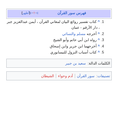
فهرس سور القرآن
e
t
v
أظهر
^
كتاب تفسير روائع البيان لمعاني القرآن ، أيمن عبدالعزيز جبر
، دار الأرقم - عمان
^
أخرجه
مسلم
والنسائي
^
رواه ابن أبي حاتم وأبو الشيخ
^
أخرجهما ابن جرير وابن إسحاق
^
كتاب أسباب النزول للنيسابوري
الكلمات الدالة:
سعيد بن جبير
تصنيفات
:
سور القرآن
آدم وحواء
الشيطان