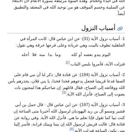
الله في البدء والختام. وهذه السوة مرتبطة بسورة الأنعام لأن الابتعاد
عن السلبية وحسم الموقف هو من توحيد الله في المعتقد والتطبيق
أيضاً.
أسباب النزول
1- أسباب نزول الآية (31): عن ابن عباس قال: كانت المرأة في
الجاهلية تطوف بالبيت وهي عريانة وعلى فرجها خرقة وهي تقول:
اليوم يبدو بعضه أو كله
وما بدا منه فلا أحله
[2]
فنزلت الآية، فأمروا بلبس الثياب.
2- أسباب نزول الآية (184): عن قتادة قال: ذكر لنا أن نبي قام على
الصفا فدعا قريشا فجعل يدعوهم فخذا فخذا، يا بني فلان، يحذرهم بأس
الله ووقائعه إلى الصباح، فقال قائلهم: إن صاحبكم هذا لمجنون بات
[3]
يصوت إلى الصباح، فأنزل الله الآية.
3- أسباب نزول الآية (187): عن ابن عباس قال : قال حمل بن أبي
قشير وسمو أل بن زيد اليهوديان لرسول الله أخبرنا متى الساعة إن
كنت نبيا كما تقول فإنا نعلم ما هي. فأنزل الله الآية. وفي رواية عن
قتادة قال: قالت قريش لرسول الله إن بيننا وبينك قرابة، فأسر إلينا
[4]
متى تكون الساعة فنزلت الآية.