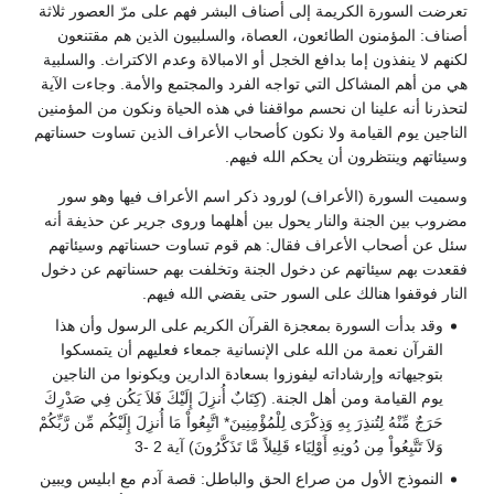
تعرضت السورة الكريمة إلى أصناف البشر فهم على مرّ العصور ثلاثة
أصناف: المؤمنون الطائعون، العصاة، والسلبيون الذين هم مقتنعون
لكنهم لا ينفذون إما بدافع الخجل أو الامبالاة وعدم الاكتراث. والسلبية
هي من أهم المشاكل التي تواجه الفرد والمجتمع والأمة. وجاءت الآية
لتحذرنا أنه علينا ان نحسم مواقفنا في هذه الحياة ونكون من المؤمنين
الناجين يوم القيامة ولا نكون كأصحاب الأعراف الذين تساوت حسناتهم
وسيئاتهم وينتظرون أن يحكم الله فيهم.
وسميت السورة (الأعراف) لورود ذكر اسم الأعراف فيها وهو سور
مضروب بين الجنة والنار يحول بين أهلهما وروى جرير عن حذيفة أنه
سئل عن أصحاب الأعراف فقال: هم قوم تساوت حسناتهم وسيئاتهم
فقعدت بهم سيئاتهم عن دخول الجنة وتخلفت بهم حسناتهم عن دخول
النار فوقفوا هنالك على السور حتى يقضي الله فيهم.
وقد بدأت السورة بمعجزة القرآن الكريم على الرسول وأن هذا
القرآن نعمة من الله على الإنسانية جمعاء فعليهم أن يتمسكوا
بتوجيهاته وإرشاداته ليفوزوا بسعادة الدارين ويكونوا من الناجين
يوم القيامة ومن أهل الجنة. (كِتَابٌ أُنزِلَ إِلَيْكَ فَلاَ يَكُن فِي صَدْرِكَ
حَرَجٌ مِّنْهُ لِتُنذِرَ بِهِ وَذِكْرَى لِلْمُؤْمِنِينَ* اتَّبِعُواْ مَا أُنزِلَ إِلَيْكُم مِّن رَّبِّكُمْ
وَلاَ تَتَّبِعُواْ مِن دُونِهِ أَوْلِيَاء قَلِيلاً مَّا تَذَكَّرُونَ) آية 2 -3
النموذج الأول من صراع الحق والباطل: قصة آدم مع ابليس ويبين