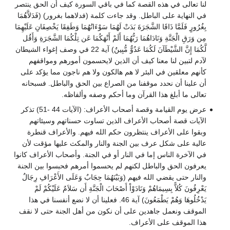
لنا تعالى في هذه القصة كما في باقي السورة كيف أن الحق ينتصر
في النهاية على الباطل. وقد جاءت كلمة (فدلاهما بغرور) (فَدَلاَّهُمَا
بِغُرُورٍ فَلَمَّا ذَاقَا الشَّجَرَةَ بَدَتْ لَهُمَا سَوْءَاتُهُمَا وَطَفِقَا يَخْصِفَانِ عَلَيْهِمَا
مِن وَرَقِ الْجَنَّةِ وَنَادَاهُمَا رَبُّهُمَا أَلَمْ أَنْهَكُمَا عَن تِلْكُمَا الشَّجَرَةِ وَأَقُل
لَّكُمَا إِنَّ الشَّيْطَآنَ لَكُمَا عَدُوٌّ مُّبِينٌ) آية 22 في وصف إغواء الشيطان
لآدم لتبين لنا معنا كيف أن الذين لايحسمون أمورهم ومواقفهم
كأنهم معلقين في البئر لا هم هالكون ولا هم ناجون مما يؤكد على
أن علينا أن نحدد موقفنا من الصراع بين الحق والباطل. فسبحانه
تعالى ما أبلغ هذا القرآن وما أحكم وصفه وألفاظه.
عرض يوم القيامة وقصة أصحاب الأعراف: (الآيات 44 -51) تذكر
الآيات قصة أصحاب الأعراف الذين تساوت حسناتهم وسيئاتهم
وبقوا على الأعراف ينتظرون حكم الله فيهم. والأعراف قنطرة
عالية على شكل عرف بين الجنة والنار والمكث عليها مؤقت لأن
في الآخرة الناس إما في النار أو في الجنة. وأصحاب الأعراف كانوا
يعرفون الحق والباطل لكنهم لم يحسموا أمرهم فحبسوا بين الجنة
والنار حتى يقضي الله فيهم (وَبَيْنَهُمَا حِجَابٌ وَعَلَى الأَعْرَافِ رِجَالٌ
يَعْرِفُونَ كُلاًّ بِسِيمَاهُمْ وَنَادَوْاْ أَصْحَابَ الْجَنَّةِ أَن سَلاَمٌ عَلَيْكُمْ لَمْ
يَدْخُلُوهَا وَهُمْ يَطْمَعُونَ) آية 46. فعلينا أن لا نضع أنفسنا في هذا
الموقف ونعمل جاهدين على أن نكون من أهل الجنة حتى لا نقف
هذا الموقف على الأعراف.