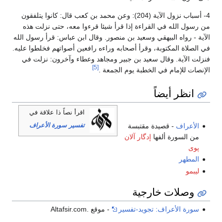
4- أسباب نزول الآية (204): وعن محمد بن كعب قال: كانوا يتلفقون
من رسول الله في القراءة إذا قرأ شيئا قرءوا معه، حتى نزلت هذه
الآية - رواه البيهقي وسعيد بن منصور. وقال ابن عباس: قرأ رسول الله
في الصلاة المكتوبة، وقرأ أصحابه وراءه رافعين أصواتهم فخلطوا عليه.
فنزلت الآية. وقال سعيد بن جبير ومجاهد وعطاء وآخرون: نزلت في
[5]
الإنصات للإمام في الخطبة يوم الجمعة .
انظر أيضاً
اقرأ نصاً ذا علاقة في
تفسير سورة الأعراف
الأعراف
- قصيدة مقتبسة
من السورة ألفها
إدگار آلان
پوى
المطهر
ليبمو
وصلات خارجية
سورة الأعراف: تجويد-تفسير
- موقع .Altafsir.com