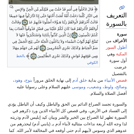
قَالَ ادْخُلُواْ فِي أُمَمٍ قَدْ خَلَتْ مِن قَبْلِكُم مِّن الْجِنِّ وَالإِنسِ
التعريف
فِي النَّارِ كُلَّمَا دَخَلَتْ أُمَّةٌ لَّعَنَتْ أُخْتَهَا حَتَّى إِذَا ادَّارَكُواْ فِيهَا جَمِيعًا
بالسورة
قَالَتْ أُخْرَاهُمْ لأُولاَهُمْ رَبَّنَا هَـؤُلاء أَضَلُّونَا فَآتِهِمْ عَذَ
وَقَالَتْ
أُولاَهُمْ لأُخْرَاهُمْ فَمَا كَانَ لَكُمْ عَلَيْنَا مِن فَضْلٍ فَذُوقُواْ الْعَذَابَ بِمَا
سورة
كُنتُمْ تَكْسِبُونَ
إِنَّ الَّذِينَ كَذَّبُواْ بِآيَاتِنَا وَاسْتَكْبَرُواْ عَنْهَا لاَ
الأعراف
من
تُفَتَّحُ لَهُمْ أَبْوَابُ السَّمَاء وَلاَ يَدْخُلُونَ الْجَنَّةَ حَتَّى يَلِجَ الْجَمَلُ فِي
أطول
السور
سَمِّ الْخِيَاطِ وَكَذَلِكَ نَجْزِي الْمُجْرِمِينَ
لَهُم مِّن جَهَنَّمَ مِهَادٌ
المكية
وهي
وَمِن فَوْقِهِمْ غَوَاشٍ وَكَذَلِكَ نَجْزِي الظَّالِمِينَ
بالخط
أول سورة
الكوفي
عرضت
بالتفصيل
قصص
الأنبياء
من بداية
خلق
آدم
إلى نهاية الخلق مروراً
بنوح
،
وهود
،
وصالح
،
ولوط
،
وشعيب
،
وموسى
عليهم السلام وعلى رسولنا عليه
أفضل الصلاة والسلام.
والسورة تجسد الصراع الدائم بين الحق والباطل وكيف أن الباطل يؤدي
إلى الفساد في الأرض، وفي قصص كل الأنبياء الذين ورد ذكرهم في
السورة تظهر لنا الصراع بين الخير والشر وبيان كيد إبليس لآدم وذريته
لذا وجه الله أربعة نداءات متتالية لأبناء آدم بـ (يابني آدم) ليحذرهم من
عدوهم الذي وسوس لأبيهم آدم حتى أوقعه في المخالفة لأمر الله. كما