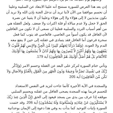
إذن بعد هذا العرض للسورة نستنتج أنه علينا الابتعاد عن السلبية وعلينا
أن نحسم مواقفنا من الآن لأننا تريد أن ندخل الجنة بإذن الله ولا نريد أن
نكون مذبذبين لا إلى هؤلاء ولا إلى هؤلاء وعلينا أن لا يثنينا عن نصرة
الحق لا خجل ولا عدم مبالاة أو قلة اكتراث ولا ضعف. ولعل الغفلة هي
من أهم أسباب التردد والسلبية فعلينا ان نسعى أن لا نكون من الغافلين
لأن الغافل قد يكون أسوأ من العاصي، فالعاصي قد يتوب كما فعل
سحرة فرعون أما الغافل فقد يتمادى في غفلته إلى حين لا ينفع معه
الندم ولا العودة. (وَلَقَدْ ذَرَأْنَا لِجَهَنَّمَ كَثِيرًا مِّنَ الْجِنِّ وَالإِنسِ لَهُمْ قُلُوبٌ لاَّ
يَفْقَهُونَ بِهَا وَلَهُمْ أَعْيُنٌ لاَّ يُبْصِرُونَ بِهَا وَلَهُمْ آذَانٌ لاَّ يَسْمَعُونَ بِهَا أُوْلَـئِكَ
كَالأَنْعَامِ بَلْ هُمْ أَضَلُّ أُوْلَـئِكَ هُمُ الْغَافِلُونَ) آية 179.
وتأتي ختام السورة لتركز على البعد عن الغفلة وحسم الامر (وَإذْكُر
رَّبَّكَ فِي نَفْسِكَ تَضَرُّعاً وَخِيفَةً وَدُونَ الْجَهْرِ مِنَ الْقَوْلِ بِالْغُدُوِّ وَالآصَالِ وَلاَ
تَكُن مِّنَ الْغَافِلِينَ) آية 205
والسجدة في الآية الأخيرة كأنما جاءت لتزيد في النفس الاستعداد
للحسم فربما بهذه السجدة يصحى الغافل من غفلته ويحسم السلبي
موقفه إذا عرف بين يدي من يسجد فيعود إلى الحق (إِنَّ الَّذِينَ عِندَ رَبِّكَ
لاَ يَسْتَكْبِرُونَ عَنْ عِبَادَتِهِ وَيُسَبِّحُونَهُ وَلَهُ يَسْجُدُونَ) آية 206. وقد ختمت
السورة بإثبات التوحيد كما بدأت به وفي هذا دعوة إلى الإيمان بوحدانية