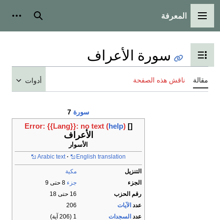
المعرفة
القائمة الرئيسية
بحث
أدوات
سورة الأعراف
تبديل عرض جدول المحتويات
مقالة
ناقش هذه الصفحة
أدوات
سورة
7
Error: {{Lang}}: no text (
help
)
[]
الأعراف
الأسوار
Arabic text
English translation
التنزيل
مكية
الجزء
جزء
8 حتى 9
رقم الحزب
16 حتى 18
عدد
الآيات
206
عدد
السجدات
1 (206 آية)