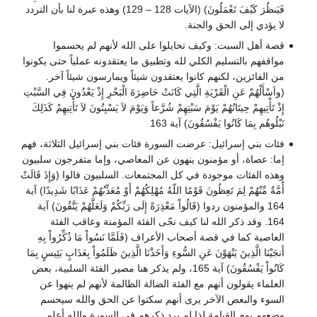
فَيَنظُرَ كَيْفَ تَعْمَلُونَ) (الآيات 128 – 129) وهذه عبرة لنا بأن التردد
لا يؤدي إلى الحق والجنة.
قصة أهل السبت: وكيف تحايلوا على الله لأنهم لم يحسموا
مواقفهم بالتسليم الكلي لله وتطبيق ما يعتقدونه عملياً حتى يكونوا
من الفائزين، لكنهم كانوا يعتقدون شيئاً ويمارسون شيئاً آخر.
(واَسْأَلْهُمْ عَنِ الْقَرْيَةِ الَّتِي كَانَتْ حَاضِرَةَ الْبَحْرِ إِذْ يَعْدُونَ فِي السَّبْتِ
إِذْ تَأْتِيهِمْ حِيتَانُهُمْ يَوْمَ سَبْتِهِمْ شُرَّعاً وَيَوْمَ لاَ يَسْبِتُونَ لاَ تَأْتِيهِمْ كَذَلِكَ
نَبْلُوهُم بِمَا كَانُوا يَفْسُقُونَ) آية 163
فئات بني إسرائيل: عرضت السورة فئات بني إسرائيل الثلاثة، فهم
إما: عصاة، أو مؤمنون ينهون عن المعاصي، وإما متفرجون سلبيون
وهذه الفئات موجودة في كل المجتمعات. السلبيون قالوا (وَإِذَ قَالَتْ
أُمَّةٌ مِّنْهُمْ لِمَ تَعِظُونَ قَوْمًا اللّهُ مُهْلِكُهُمْ أَوْ مُعَذِّبُهُمْ عَذَابًا شَدِيدًا) آية
164 والمؤمنون ردوا (قَالُواْ مَعْذِرَةً إِلَى رَبِّكُمْ وَلَعَلَّهُمْ يَتَّقُونَ) آية
164. وقد ذكر الله لنا كيف نجّى الفئة المؤمنة وعاقب الفئة
العاصية كما في قصة أصحاب الأعراف (فَلَمَّا نَسُواْ مَا ذُكِّرُواْ بِهِ
أَنجَيْنَا الَّذِينَ يَنْهَوْنَ عَنِ السُّوءِ وَأَخَذْنَا الَّذِينَ ظَلَمُواْ بِعَذَابٍ بَئِيسٍ بِمَا
كَانُواْ يَفْسُقُونَ) آية 165، ولم يذكر هنا مصير الفئة السلبية، بعض
العلماء يقولون أنهم مع الفئة الضالة الظالمة لأنهم لم ينهوا عن
السوء والبعض الآخر يرى أنهم سكتوا عن الحق والله سيحسم
وضعهم يوم القيامة لذا لم يرد ذكرهم في السورة والله أعلم.