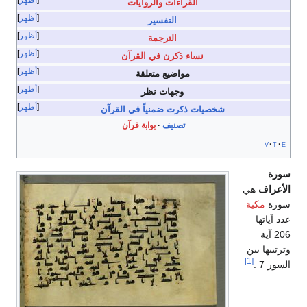
القراءات والروايات
أظهر
التفسير
أظهر
الترجمة
أظهر
نساء ذكرن في القرآن
أظهر
مواضيع متعلقة
أظهر
وجهات نظر
أظهر
شخصيات ذكرت ضمنياً في القرآن
تصنيف
بوابة قرآن
v
t
e
سورة
الأعراف
هي
سورة
مكية
عدد آياتها
206 آية
وترتيبها بين
[1]
السور 7 .