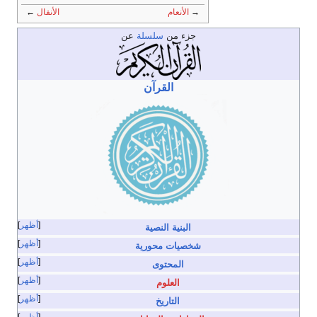
→
الأنعام
الأنفال
←
جزء من
سلسلة
عن
القرآن
أظهر
البنية النصية
أظهر
شخصيات محورية
أظهر
المحتوى
أظهر
العلوم
أظهر
التاريخ
أظهر