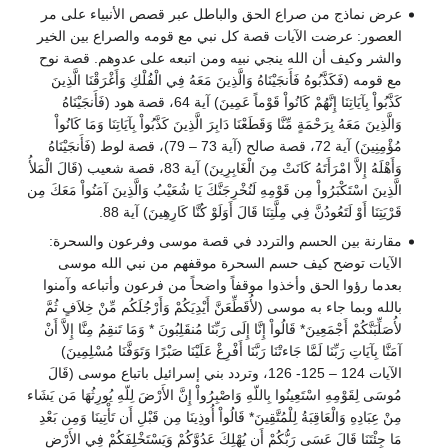
عرض نماذج من صراع الحق والباطل عبر قصص الأنبياء على مر
العصور: عرضت الآيات قصة كل نبي مع قومه والصراع بين الخير
والشر وكيف أن الله ينجي نبيه ومن اتبعه على عدوهم. قصة نوح
مع قومه (فَكَذَّبُوهُ فَأَنجَيْنَاهُ وَالَّذِينَ مَعَهُ فِي الْفُلْكِ وَأَغْرَقْنَا الَّذِينَ
كَذَّبُواْ بِآيَاتِنَا إِنَّهُمْ كَانُواْ قَوْماً عَمِينَ) آية 64، قصة هود (فَأَنجَيْنَاهُ
وَالَّذِينَ مَعَهُ بِرَحْمَةٍ مِّنَّا وَقَطَعْنَا دَابِرَ الَّذِينَ كَذَّبُواْ بِآيَاتِنَا وَمَا كَانُواْ
مُؤْمِنِينَ) آية 72، قصة صالح (آية 73 – 79)، قصة لوط (فَأَنجَيْنَاهُ
وَأَهْلَهُ إِلاَّ امْرَأَتَهُ كَانَتْ مِنَ الْغَابِرِينَ) آية 83، قصة شعيب (قَالَ الْمَلأُ
الَّذِينَ اسْتَكْبَرُواْ مِن قَوْمِهِ لَنُخْرِجَنَّكَ يَا شُعَيْبُ وَالَّذِينَ آمَنُواْ مَعَكَ مِن
قَرْيَتِنَا أَوْ لَتَعُودُنَّ فِي مِلَّتِنَا قَالَ أَوَلَوْ كُنَّا كَارِهِينَ) آية 88.
مقارنة بين الحسم والتردد في قصة موسى وفرعون والسحرة:
الآيات توضح كيف حسم السحرة موقفهم من نبي الله موسى
بعدما رؤوا الحق وأخذوا موقفاً واضحاً من فرعون وأتباعه وآمنوا
بالله وبما جاء به موسى (لأُقَطِّعَنَّ أَيْدِيَكُمْ وَأَرْجُلَكُم مِّنْ خِلاَفٍ ثُمَّ
لأُصَلِّبَنَّكُمْ أَجْمَعِينَ* قَالُواْ إِنَّا إِلَى رَبِّنَا مُنقَلِبُونَ * وَمَا تَنقِمُ مِنَّا إِلاَّ أَنْ
آمَنَّا بِآيَاتِ رَبِّنَا لَمَّا جَاءتْنَا رَبَّنَا أَفْرِغْ عَلَيْنَا صَبْرًا وَتَوَفَّنَا مُسْلِمِينَ)
الآيات 124 – 125- 126، وتردد بني إسرائيل باتباع موسى (قَالَ
مُوسَى لِقَوْمِهِ اسْتَعِينُوا بِاللّهِ وَاصْبِرُواْ إِنَّ الأَرْضَ لِلّهِ يُورِثُهَا مَن يَشَاء
مِنْ عِبَادِهِ وَالْعَاقِبَةُ لِلْمُتَّقِينَ* قَالُواْ أُوذِينَا مِن قَبْلِ أَن تَأْتِينَا وَمِن بَعْدِ
مَا جِئْتَنَا قَالَ عَسَى رَبُّكُمْ أَن يُهْلِكَ عَدُوَّكُمْ وَيَسْتَخْلِفَكُمْ فِي الأَرْضِ