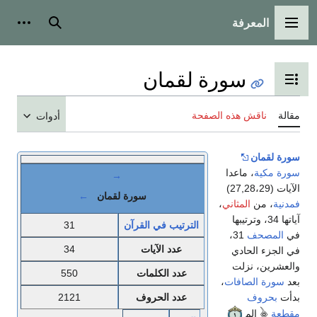
المعرفة
القائمة الرئيسية
بحث
أدوات
سورة لقمان
تبديل عرض جدول المحتويات
مقالة
ناقش هذه الصفحة
أدوات
سورة لقمان
سورة مكية
، ماعدا
→
الآيات (27,28،29)
سورة لقمان
←
فمدنية
، من
المثاني
،
آياتها 34، وترتيبها
الترتيب في القرآن
31
في
المصحف
31،
عدد الآيات
34
في الجزء الحادي
والعشرين، نزلت
عدد الكلمات
550
بعد
سورة الصافات
،
بدأت
بحروف
عدد الحروف
2121
مقطعة
الم