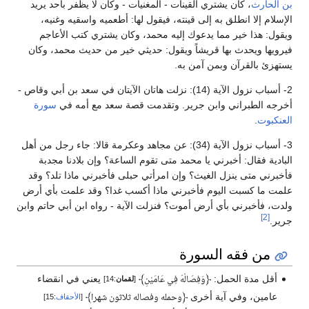
بن الحارث
، كان يشتري القينات - المغنيات - وكان لا يظفر بأحد يريد
الإسلام إلا انطلق به إلى قينته، فيقول لها: أطعميه واسقيه وغنيه،
ويقول: هذا خير مما يدعوك إليه محمد، وكان يشتري كتب الأعاجم
فيرويها ويحدث بها قريشاً ويقول: حديثي خير من حديث محمد، وكان
يستهزئ بالقرآن وبمن آمن به.
2- أسباب نزول الآية (14): نزلت هاتان الآيتان في سعد بن أبي وقاص -
أخرجه الطبراني وابن جرير. وتقدمت قصة سعد مع أمه في
سورة
العنكبوت
.
3- أسباب نزول الآية (34): عن مجاهد وعكرمة قالا: جاء رجل من أهل
البادية فقال: أخبرني يا محمد متى تقوم الساعة؟ وإن بلادنا مجدبة
فأخبرني متى ينزل الغيث؟ وإن امرأتي حبلى فأخبرني ماذا تلد؟ وقد
علمت ما كسبت اليوم فأخبرني ماذا أكسب غدا؟ وقد علمت بأي أرض
ولدت، فأخبرني بأي أرض أموت؟ فنزلت الآية - رواه ابن أبي حاتم وابن
[2]
جرير.
من فقه السورة
أقل مدة الحمل:
﴿
﴾
يعني في انقضاء
وَفِصَالُهُ فِي عَامَيْنِ
[
لقمان
:14]
عامين، وفي آية أخرى
﴿
﴾
وحمله وفصاله ثلاثون شهرا
[
الأحقاف
:15]