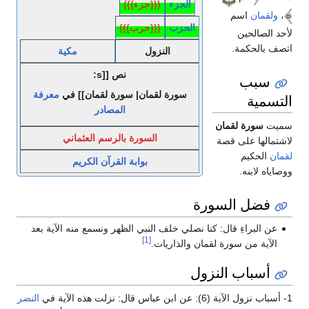
الجزء
{{{جزء}}}
،
ولقمان
اسم
الحزب
{{{حزب}}}
لأحد الصالحين
اتصف بالحكمة.
النزول
مكية
نص [[s:
سبب
سورة لقمان| سورة لقمان]] في
معرفة
التسمية
المصادر
سميت
سورة لقمان
السورة بالرسم العثماني
لاشتمالها على قصة
لقمان
الحكيم
بوابة القرآن الكريم
ووصاياه لابنه.
فضل السورة
عن البراءِ قال: كنا نصلي خلف النبي الظهر ونسمع منه الآية بعد
[1]
الآية من سورة لقمان والذاريات.
أسباب النزول
1- أسباب نزول الآية (6): عن ابن عباس قال: نزلت هذه الآية في
النضر