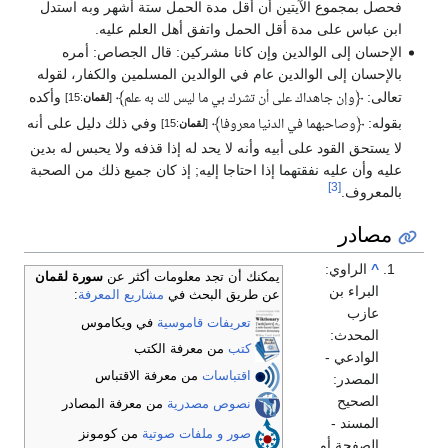
فحصل بمجموع الآيتين أن أقل مدة الحمل ستة أشهر وبه استدل
ابن عباس على مدة أقل الحمل واتفق أهل العلم عليه.
الإحسان إلى الوالدين وإن كانا مشركين: قال الجصاص: أمره
بالإحسان إلى الوالدين عام في الوالدين المسلمين والكفار، لقوله
تعالى:
﴿
﴾
وأكده
وإن جاهداك على أن تشرك بي ما ليس لك به علم
[
لقمان
:15]
بقوله:
﴿
﴾
وفي ذلك دليل على أنه
وصاحبهما في الدنيا معروفا
[
لقمان
:15]
لا يستحق القود على أبيه وأنه لا يحد له إذا قذفه ولا يحبس له بدين
عليه وأن عليه نفقتهما إذا احتاجا إليه; إذ كان جميع ذلك من الصحبة
[3]
بالمعروف.
مصادر
^
الراوي:
يمكنك أن تجد معلومات أكثر عن
سورة لقمان
البراء بن
عن طريق البحث في
مشاريع المعرفة
:
عازب
تعريفات قاموسية
في ويكاموس
المحدث:
كتب
من معرفة الكتب
الوادعي -
اقتباسات
من معرفة الاقتباس
المصدر:
الصحيح
نصوص مصدرية
من معرفة المصادر
المسند -
صور و ملفات صوتية
من كومونز
الصفحة أو