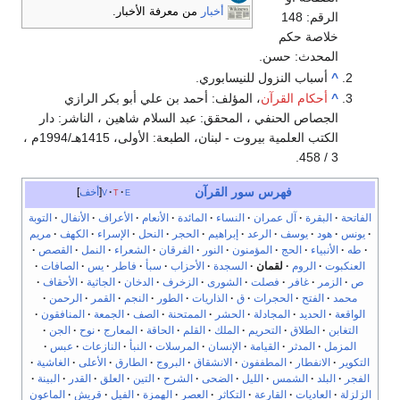
أخبار
من معرفة الأخبار.
الرقم: 148
خلاصة حكم
المحدث: حسن.
^
أسباب النزول للنيسابوري.
^
أحكام القرآن
، المؤلف: أحمد بن علي أبو بكر الرازي
الجصاص الحنفي ، المحقق: عبد السلام شاهين ، الناشر: دار
الكتب العلمية بيروت - لبنان، الطبعة: الأولى، 1415هـ/1994م ،
3 / 458.
فهرس سور القرآن
e
t
v
أخف
الفاتحة
البقرة
آل عمران
النساء
المائدة
الأنعام
الأعراف
الأنفال
التوبة
يونس
هود
يوسف
الرعد
إبراهيم
الحجر
النحل
الإسراء
الكهف
مريم
طه
الأنبياء
الحج
المؤمنون
النور
الفرقان
الشعراء
النمل
القصص
العنكبوت
الروم
لقمان
السجدة
الأحزاب
سبأ
فاطر
يس
الصافات
ص
الزمر
غافر
فصلت
الشورى
الزخرف
الدخان
الجاثية
الأحقاف
محمد
الفتح
الحجرات
ق
الذاريات
الطور
النجم
القمر
الرحمن
الواقعة
الحديد
المجادلة
الحشر
الممتحنة
الصف
الجمعة
المنافقون
التغابن
الطلاق
التحريم
الملك
القلم
الحاقة
المعارج
نوح
الجن
المزمل
المدثر
القيامة
الإنسان
المرسلات
النبأ
النازعات
عبس
التكوير
الانفطار
المطففون
الانشقاق
البروج
الطارق
الأعلى
الغاشية
الفجر
البلد
الشمس
الليل
الضحى
الشرح
التين
العلق
القدر
البينة
الزلزلة
العاديات
القارعة
التكاثر
العصر
الهمزة
الفيل
قريش
الماعون