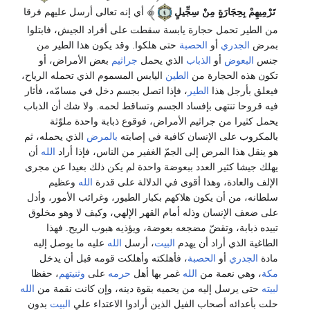
تَرْمِيهِمْ بِحِجَارَةٍ مِنْ سِجِّيلٍ
أي إنه تعالى أرسل عليهم فرقا
من الطير تحمل حجارة يابسة سقطت على أفراد الجيش، فابتلوا
بمرض
الجدري
أو
الحصبة
حتى هلكوا. وقد يكون هذا الطير من
جنس
البعوض
أو
الذباب
الذي يحمل
جراثيم
بعض الأمراض، أو
تكون هذه الحجارة من
الطين
اليابس المسموم الذي تحمله الرياح،
فيعلق بأرجل هذا
الطير
، فإذا اتصل بجسم دخل في مسامّه، فأثار
فيه قروحا تنتهى بإفساد الجسم وتساقط لحمه. ولا شك أن الذباب
يحمل كثيرا من جراثيم الأمراض، فوقوع ذبابة واحدة ملوّثة
بالمكروب على الإنسان كافية في إصابته
بالمرض
الذي يحمله، ثم
هو ينقل هذا المرض إلى الجمّ الغفير من الناس، فإذا أراد
الله
أن
يهلك جيشا كثير العدد ببعوضة واحدة لم يكن ذلك بعيدا عن مجرى
الإلف والعادة، وهذا أقوى في الدلالة على قدرة
الله
وعظيم
سلطانه، من أن يكون هلاكهم بكبار الطيور، وغرائب الأمور، وأدل
على ضعف الإنسان وذله أمام القهر الإلهي، وكيف لا وهو مخلوق
تبيده ذبابة، وتقضّ مضجعه بعوضة، ويؤذيه هبوب الريح. فهذا
الطاغية الذي أراد أن يهدم
البيت
، أرسل
الله
عليه ما يوصل إليه
مادة
الجدري
أو
الحصبة
، فأهلكته وأهلكت قومه قبل أن يدخل
مكة
، وهي نعمة من
الله
غمر بها أهل
حرمه
على
وثنيتهم
، حفظا
لبيته
حتى يرسل إليه من يحميه بقوة دينه، وإن كانت نقمة من
الله
حلت بأعدائه أصحاب الفيل الذين أرادوا الاعتداء على
البيت
بدون