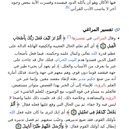
فيها الأكال وهو أن يأكله الدود فيفسده وفسرت الآية ببعض وجوه
[6]
أخر لا يناسب الأدب القرآني.
تفسير المراغي
[7]
وقال
المراغي
في
تفسيرها
:
أَلَمْ تَرَ كَيْفَ فَعَلَ رَبُّكَ بِأَصْحَابِ
الْفِيلِ
أي ألم تعلم الحال العجيبة والكيفية الهائلة الدالة على
عظم قدرة
الله
تعالى وكمال علمه وحكمته، فيما فعل بأصحاب
الفيل الذين قصدوا هدم
البيت الحرام
، فتلك حال قد جاءت على
غير ما يعرف من الأسباب والعلل، إذ لم يعهد أن يجيء طير في
جهة فيقصد قوما دون قوم، وهم معهم في جهة واحدة، فذلك أمارة
أنه من صنع
حكيم مدبر
بعثه لإنقاذ مقصد معين. وإنما عبر عن
العلم
بالرؤية
، للإيماء إلى أن الخبر بهذا القصص متواتر مستفيض،
فالعلم به مساو في قوة الثبوت مع الوضوح، للعلم الناشيء عن
الرؤية
والمشاهدة. وخلاصة ذلك، إنك قد علمت ذلك علما واضحا لا
لبس فيه ولا خفاء. ثم بين الحال التي وقع عليها فعله فقال:
أَلَمْ
يَجْعَلْ كَيْدَهُمْ فِي تَضْلِيلٍ
أي إنك لترى ما كان عليه فعل
الله
بأولئك القوم، فقد ضيع تدبيرهم، وخيّب سعيهم. ثم فصل تدبيره في
إبطال كيد أولئك القوم فقال:
وَأَرْسَلَ عَلَيْهِمْ طَيْرًا أَبَابِيلَ