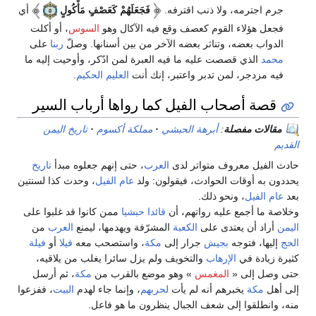
جرم اجترمه، ولا ذنب اقترفه.
فَجَعَلَهُمْ كَعَصْفٍ مَأْكُولٍ
أي
فجعل هؤلاء القوم كعصف وقع فيه الآكال وهو
السوس
، أو أكلت
الدواب بعضه، وتناثر بعضه الآخر من بين أسنانها. وصلّ
ربنا
على
محمد
الذي قصصت عليه ما فيه العبرة لمن ادّكر، وأوحيت إليه ما
فيه مزدجر، لمن تدبر واعتبر، إنك أنت
العليم الحكيم
.
قصة أصحاب الفيل كما رواها أرباب السير
مقالات مفصلة
:
أبرهة الحبشي
مملكة أكسوم
تاريخ اليمن
القديم
حادث الفيل معروف متواتر لدى
العرب
، حتى إنهم جعلوه مبدأ
تاريخ
يحددون به أوقات الحوادث، فيقولون: ولد
عام الفيل
، وحدث كذا لسنتين
بعد
عام الفيل
، ونحو ذلك.
وخلاصة ما أجمع عليه رواتهم، أن
قائدا حبشيا
ممن كانوا قد غلبوا على
اليمن
أراد أن يعتدى على
الكعبة
المشرّفة ويهدمها، ليمنع
العرب
من
الحج
إليها، فتوجه
بجيش
جرار إلى
مكة
، واستصحب معه
فيلا
أو
فيلة
كثيرة زيادة في
الإرهاب
والتخويف ولم يزل سائرا يغلب من يلاقيه،
حتى وصل إلى «
المغمس
» وهو موضع بالقرب من
مكة
، ثم أرسل
إلى أهل
مكة
يخبرهم أنه لم يأت
لحربهم
، وإنما جاء لهدم
البيت
، ففزعوا
منه، وانطلقوا إلى شعف الجبال ينظرون ما هو فاعل.