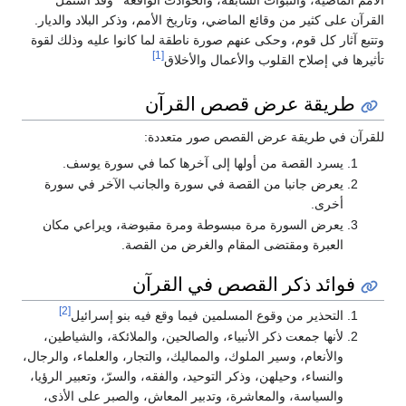
الأمم الماضية، والنبوات السابقة، والحوادث الواقعة ‘ وقد اشتمل
القرآن على كثير من وقائع الماضي، وتاريخ الأمم، وذكر البلاد والديار.
وتتبع آثار كل قوم، وحكى عنهم صورة ناطقة لما كانوا عليه وذلك لقوة
[1]
تأثيرها في إصلاح القلوب والأعمال والأخلاق
طريقة عرض قصص القرآن
للقرآن في طريقة عرض القصص صور متعددة:
يسرد القصة من أولها إلى آخرها كما في سورة يوسف.
يعرض جانبا من القصة في سورة والجانب الآخر في سورة
أخرى.
يعرض السورة مرة مبسوطة ومرة مقبوضة، ويراعي مكان
العبرة ومقتضى المقام والغرض من القصة.
فوائد ذكر القصص في القرآن
[2]
التحذير من وقوع المسلمين فيما وقع فيه بنو إسرائيل
لأنها جمعت ذكر الأنبياء، والصالحين، والملائكة، والشياطين،
والأنعام، وسير الملوك، والمماليك، والتجار، والعلماء، والرجال،
والنساء، وحيلهن، وذكر التوحيد، والفقه، والسرّ، وتعبير الرؤيا،
والسياسة، والمعاشرة، وتدبير المعاش، والصبر على الأذى،