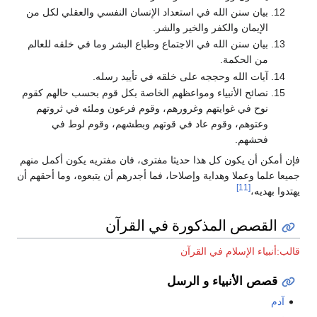
بيان سنن الله في استعداد الإنسان النفسي والعقلي لكل من
الإيمان والكفر والخير والشر.
بيان سنن الله في الاجتماع وطباع البشر وما في خلقه للعالم
من الحكمة.
آيات الله وحججه على خلقه في تأييد رسله.
نصائح الأنبياء ومواعظهم الخاصة بكل قوم بحسب حالهم كقوم
نوح في غوايتهم وغرورهم، وقوم فرعون وملئه في ثروتهم
وعتوهم، وقوم عاد في قوتهم وبطشهم، وقوم لوط في
فحشهم.
فإن أمكن أن يكون كل هذا حديثا مفترى، فان مفتريه يكون أكمل منهم
جميعا علما وعملا وهداية وإصلاحا، فما أجدرهم أن يتبعوه، وما أحقهم أن
[11]
يهتدوا بهديه،
القصص المذكورة في القرآن
قالب:أنبياء الإسلام في القرآن
قصص الأنبياء و الرسل
آدم