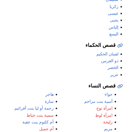
زكريا
عيسى
يحيى
إلياس
اليسع
قصص الحكماء
لقمان الحكيم
ذو القرنين
الخضر
عزير
قصص النساء
حواء
هاجر
آسية بنت مزاحم
سارة
امرأة نوح
رحمة أو ليا بنت أفرائيم
امرأة لوط
سمية بنت خياط
زليخة
أم كلثوم بنت عقبة
مريم
أم جميل