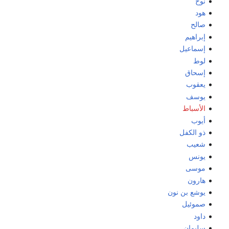
نوح
هود
صالح
إبراهيم
إسماعيل
لوط
إسحاق
يعقوب
يوسف
الأسباط
أيوب
ذو الكفل
شعيب
يونس
موسى
هارون
يوشع بن نون
صموئيل
داود
سليمان