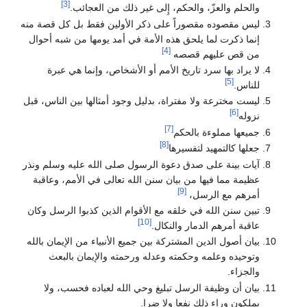
[3]
والحلم والعزّ، والحكم، إِلى غير ذلك من العجائب.
ليس مقصوده مقصوراً على ذكر الأولين فقط بل كل قصة منه
إنما ذكرت لما يلحق هذه الأمة في أمد يومها من شبه أحوال
[4]
من قص عليهم قصصه
لا يراد بها سرد تاريخ الأمم أو الأشخاص، وإنما هي عبرة
[5]
للناس.
ليست مخترعة ولا مفتراة، بدليل وجود أمثالها بين الناس، قبل
[6]
نزوله
[7]
جميعها مملوءة بالحكم
[8]
جعلها كالتمهيد لتفسيرها
آيات بينة على صدق دعوة الرسول صلى الله عليه وسلم ونذر
عظيمة مما فيها من بيان سنن الله تعالى في الأمم، وعاقبة
[9]
أمرهم مع الرسل،
تبين سنن الله في خلقه مع الأقوام الذين كذبوا الرسل وكان
[10]
عاقبة أمرهم الدمار والنكال.
بيان أصول الدين المشتركة بين جميع الأنبياء من الإيمان بالله
وتوحيده وعلمه وحكمته وعدله ورحمته والإيمان بالبعث
والجزاء.
بيان أن وظيفة الرسل تبليغ وحي الله لعباده فحسب، ولا
يملكون وراء ذلك نفعا ولا ضرا.