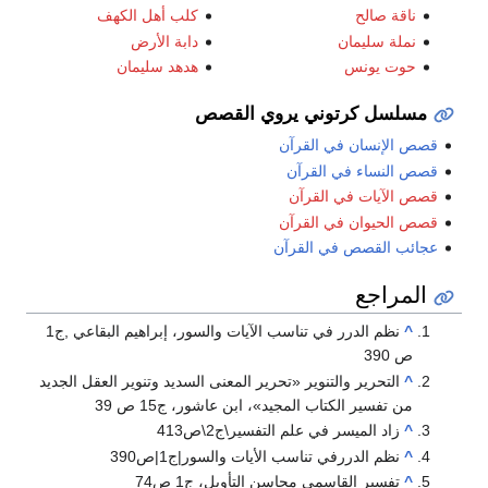
ناقة صالح
كلب أهل الكهف
نملة سليمان
دابة الأرض
حوت يونس
هدهد سليمان
مسلسل كرتوني يروي القصص
قصص الإنسان في القرآن
قصص النساء في القرآن
قصص الآيات في القرآن
قصص الحيوان في القرآن
عجائب القصص في القرآن
المراجع
^
نظم الدرر في تناسب الآيات والسور، إبراهيم البقاعي ,ج1
ص 390
^
التحرير والتنوير «تحرير المعنى السديد وتنوير العقل الجديد
من تفسير الكتاب المجيد»، ابن عاشور، ج15 ص 39
^
زاد الميسر في علم التفسير\ج2\ص413
^
نظم الدررفي تناسب الأيات والسور|ج1|ص390
^
تفسير القاسمي محاسن التأويل، ج1 ص74