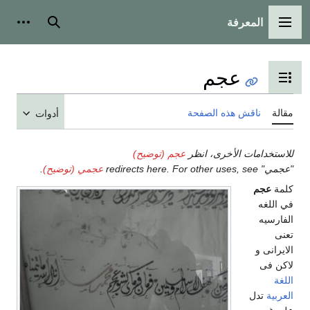
المعرفة
القائمة الرئيسية
بحث
أدوات
عجم
تبديل عرض جدول المحتويات
مقالة
ناقش هذه الصفحة
أدوات
للاستخدامات الأخرى، انظر
عجم (توضيح)
"عجمي" redirects here. For other uses, see
عجمي (توضيح)
.
كلمة
عجم
في اللغه
الفارسیه
تعنی
الایرانی و
لاکن فی
اللغة
العربية
تدل