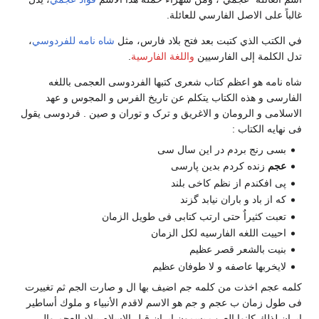
غالباً على الاصل الفارسي للعائلة.
في الكتب الذي كتبت بعد فتح بلاد فارس، مثل
شاه نامه
للفردوسي
،
تدل الكلمة إلى الفارسيين
واللغة الفارسية
.
شاه نامه هو اعظم کتاب شعری کتبها الفردوسی العجمی باللغه
الفارسی و هذه الکتاب یتکلم عن تاریخ الفرس و المجوس و عهد
الاسلامی و الرومان و الاغریق و ترک و توران و صین . فردوسی یقول
فی نهایه الکتاب :
بسی رنج بردم در این سال سی
عجم
زنده کردم بدین پارسی
پى افكندم از نظم كاخى بلند
كه از باد و باران نيابد گزند
تعبت کثیراٌ حتی ارتب کتابی فی طویل الزمان
احییت اللغه الفارسیه لکل الزمان
بنیت بالشعر قصر عظیم
لایخربها عاصفه و لا طوفان عظیم
کلمه عجم اخذت من کلمه جم اضیف بها ال و صارت الجم ثم تغییرت
فی طول زمان ب عجم و جم هو الاسم لاقدم الأنبیاء و ملوك أساطیر
إیران لذلك کانوا العرب یسمون إیران قبل الاسلام ببلاد العجم وإلى