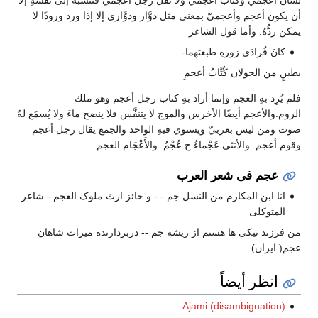
أن يكون أعجم وأعجميّ بمعنى مثل دوَّار ودوَّاري إلا إذا ورد ورودًا لا
يمكن ردُّهُ. وأما قول الشاعر
كانَ فُرادَى زورهِ طبعتهما-
بطينٍ من الجولان كُتَّابُ أعجمِ
فلم يُرِد بهِ العجم وإنما أراد بهِ كتاب رجل أعجم وهو ملك
الروم.والأعجم أيضًا الأخرس والموج لا يتنفَّس فلا ينضح ماءَ ولا يُسمَع لهُ
صوت ومن ليس بعربيّ ويستوي فيهِ الواحد والجمع يقال رجل أعجم
وقوم أعجم. والأنثى عَجْماءُ ج عُجْمٌ. والأَعْجَام العجم.
عجم فی شعر العرب
انا ابن المکارم من النسل جم - - و حائز ارث ملوک العجم - شاعر
المتوکلی
من فرزند نیکی ها هستم از ریشه جم -- دربردارنده میراث شاهان
عجم( ایران)
انظر أيضاً
Ajami (disambiguation)