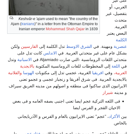
على غير
العربي، أو
بتفصيل، غير
Keshvâr-e 'ajam
used to mean "the country of the
متحدث
Ajam (
Iranians
)" in a letter from the Ottoman Empire to
العربية.
Iranian emperor
Mohammad Shah Qajar
in 1839
البعض يعتبر
الكلمة
عنصرية
ومهينة. في
الشرق الاوسط
تدل الكلمة إلى
الفارسيين
ولكن
بشكل عام على غير متحدثي العربية. في
الاندلس
كانت تدل على
متحدثي اللغات الرومانسية -التي صارت Aljamiado في
الاسبانية
وتدل
في
اللغة
إلى المخطوطات للغات الرومانسية المكتوبة
بالابجدية
العربية،
وفي
افريقيا
الغربية، عجمي تدل إلى مكتوبات
الهوسا
والفلانية
بالابجدية العربية. فی شرق آفریقا و زنجبار عجمی و عجمو تعنی
الایرانیون الذی ساکنوا فی منطقه و اصولهم من مدینه العریق سیراف
و مدینه
شیراز
فی اللغه الترکیة عجم ایضا تعنی اجنبی بصفه العامه و فی بعض
الاحیان القجر و الفرس ایضا
بین
الأكراد
، "عجم" تعنی الایرانیون بالعام و الفرس و الآذربایجانی
بالخاص.
اسم العائلة "عجمي"، ومن شهراء حملة هذا الاسم
فؤاد عجمي
، يدل