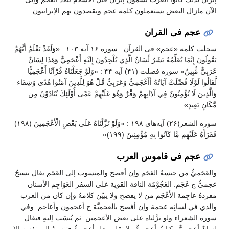
الآن مازال البعض یستعملون کلمة عجم ويقصدون بهم الإیرانيون
عجم فی القران
سجلت کلمه «عجم» فی القرآن : سوره ۱۶ آیه ۱۰۳ : «وَلَقَدْ نَعْلَمُ أَنَّهُمْ
يَقُولُونَ إِنَّمَا يُعَلِّمُهُ بَشَرٌ لِّسَانُ الَّذِي يُلْحِدُونَ إِلَيْهِ أَعْجَمِيٌّ وَهَذَا لِسَانٌ
عَرَبِيٌّ مُّبِينٌ» سوره فصلت (۴۱) آیه ۴۴ : «وَلَوْ جَعَلْنَاهُ قُرْآنًا أَعْجَمِيًّا
لَّقَالُوا لَوْلَا فُصِّلَتْ آيَاتُهُ أَأَعْجَمِيٌّ وَعَرَبِيٌّ قُلْ هُوَ لِلَّذِينَ آمَنُوا هُدًى وَشِفَاء
وَالَّذِينَ لَا يُؤْمِنُونَ فِي آذَانِهِمْ وَقْرٌ وَهُوَ عَلَيْهِمْ عَمًى أُوْلَئِكَ يُنَادَوْنَ مِن
مَّكَانٍ بَعِيدٍ»
سوره الشعر(۲۶) آیه‌های ۱۹۸ : «وَلَوْ نَزَّلْنَاهُ عَلَى بَعْضِ الْأَعْجَمِينَ (۱۹۸)
فَقَرَأَهُ عَلَيْهِم مَّا كَانُوا بِهِ مُؤْمِنِينَ (۱۹۹)»
عجم فی قاموس العرب
والعَجَميُّ من جنسهُ العَجَم وإن أفصح والمنسوب إلى العَجَم يقال نسيجٌ
عجميٌّ ج عَجَم. العَجُوْمَة الناقة القوية على السفر العَوَاجِم الأسنان
مفردهُ عاجِمة الأَعْجَم من لا يفصح ولا يبيّن كلامهُ وإن كان من العرب
والذي في لسانِه عجمة وإن أفصح بالعجميَّة ج أعجمون وأعاجم. وفي
سورة الشعراء ولو نزَّلناه على بعض الأعجمين. ثم يُنسَب إليهِ فيقال
لسانٌ أعجميٌّ وكتابٌ أعجميٌّ ولا تقل رجل أعجميٌّ فتنسبهُ إلى نفسهِ إلا