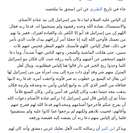
جاء في تاريخ
الطبري
عن ابن اسحق ما ملخصه:
إن الياس عليه السلام لما دعا بني إسرائيل إلى نبذ عبادة الأصنام،
والاستمساك بعبادة الله وحده رفضوه ولم يستجيبوا له، فدعا ربه فقال:
اللهم إن بني إسرائيل قد أبو إلا الكفر بك والعبادة لغيرك، فغير ما بهم
من نعمتك فأوحي الله إليه إنا جعلنا أمر أرزاقهم بيدك فأنت الذي تأمر
في ذلك، فقال إلياس: اللهم فأمسك عليهم المطر فحبس عنهم ثلاث
سنين، حتى هلكت الماشية والشجر، وجهد الناس جهداً شديداً، وما دعا
عليهم استخفي عن أعينهم وكان يأتيه رزقه حيث كان فكان بنو إسرائيل
كلما وجدوا ربح الخبز في دار قالوا هنا إلياس فيطلبونه، وينال أهل
المنزل منهم شر وقد أوي ذات مرة إلى بيت امرأة من بنى إسرائيل لها
ابن يقال له اليسع بن خطوب به ضر فآوته واخفت أمره. فدعا ربه لابنها
فعافاه من الضر الذي كان به واتبع إلياس وآمن به وصدقه ولزمة فكان
يذهب معه حيثما ذهب وكان إلياس قد أسن وكبر، وكان اليسع غلاماً
شاباً ثم إن إلياس قال لبني إسرائيل إذا تركتم عبادة الأصنام دعوات الله
أن يفرج عنكم فأخرجوا أصنامهم ومحدثاتهم فدعا الله لهم ففرج عنهم
وأغاثهم، فحييت بلادهم ولكنهم لم يرجعوا عما كانوا عليه ولم يستقيموا
فلما رأي إلياس منهم دعا ربه أن يقبضه إليه فقبضة ورفعه.
ويذكر
ابن كثير
أن رسالته كانت لأهل بعلبك غربي دمشق وأنه كان لهم