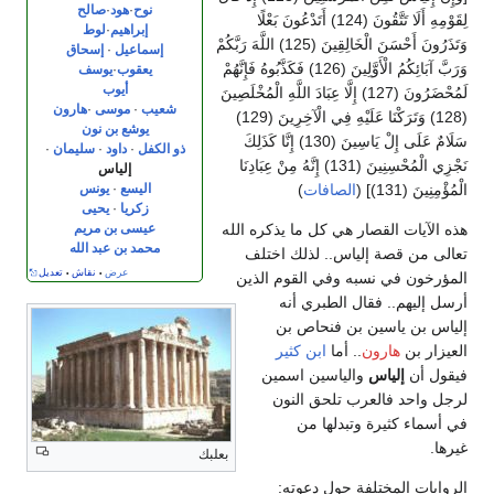
نوح
·
هود
·
صالح
لِقَوْمِهِ أَلَا تَتَّقُونَ (124) أَتَدْعُونَ بَعْلًا
إبراهيم
·
لوط
وَتَذَرُونَ أَحْسَنَ الْخَالِقِينَ (125) اللَّهَ رَبَّكُمْ
إسماعيل
·
إسحاق
وَرَبَّ آبَائِكُمُ الْأَوَّلِينَ (126) فَكَذَّبُوهُ فَإِنَّهُمْ
يعقوب
·
يوسف
أيوب
لَمُحْضَرُونَ (127) إِلَّا عِبَادَ اللَّهِ الْمُخْلَصِينَ
شعيب
·
موسى
·
هارون
(128) وَتَرَكْنَا عَلَيْهِ فِي الْآخِرِينَ (129)
يوشع بن نون
سَلَامٌ عَلَى إِلْ يَاسِينَ (130) إِنَّا كَذَلِكَ
ذو الكفل
·
داود
·
سليمان
·
نَجْزِي الْمُحْسِنِينَ (131) إِنَّهُ مِنْ عِبَادِنَا
إلياس
اليسع
·
يونس
الْمُؤْمِنِينَ (131)] (
الصافات
)
زكريا
·
يحيى
عيسى بن مريم
هذه الآيات القصار هي كل ما يذكره الله
محمد بن عبد الله
تعالى من قصة إلياس.. لذلك اختلف
عرض
نقاش
تعديل
•
•
المؤرخون في نسبه وفي القوم الذين
أرسل إليهم.. فقال الطبري أنه
إلياس بن ياسين بن فنحاص بن
العيزار بن
هارون
.. أما
ابن كثير
فيقول أن
إلياس
والياسين اسمين
لرجل واحد فالعرب تلحق النون
في أسماء كثيرة وتبدلها من
غيرها.
بعلبك
الروايات المختلفة حول دعوته: