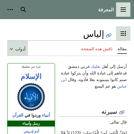
المعرفة
القائمة الرئيسية
بحث
أدوات
إلياس
تبديل عرض جدول المحتويات
مقالة
ناقش هذه الصفحة
أدوات
أرسل إلى أهل
بعلبك
غربي دمشق
جزء من سلسلة
فدعاهم إلى عبادة الله وأن يتركوا عبادة
الإسلام
صنم كانوا يسمونه بعلا فآذوه، وقال
ابن
عباس
هو عم اليسع.
سيرته
أنبياء
وردوا في
القرآن
قال تعالى:
رسل
وأنبياء
آدم
·
إدريس
[وَإِنَّ إِلْيَاسَ لَمِنْ الْمُرْسَلِينَ (123) إِذْ قَالَ