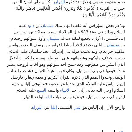
صنم يعبدونه يسمي (بعلا) وقد ذكره
القرآن
الكريم على لسان إلياس
حين قال لقومه ( أَتَدْعُونَ بَعْلًا وَتَذَرُونَ أَحْسَنَ الْخَالِقِينَ (125) وَاللَّهَ
رَبَّكُمْ وَرَبَّ آبَائِكُمُ الْأَوَّلِينَ).
ويذكر بعض المؤرخين أنه عقب انتهاء ملك
سليمان
بن
داود
عليه
السلام وذلك في سنة 933 قبل الميلاد انقسمت مملكة بن إسرائيل
إلى قسمين، الأول ، يخضع لملك سلالة
سليمان
وأول ملوكهم رحبعام
بن
سليمان
والثاني يخضع لاحد أسباط افرايم بن يوسف الصديق واسم
ملكهم جر بعام. وقد تشتت دولة بنى إسرائيل بعد سليمان عليه السلام
بسبب اختلاف ملوكهم وعظمائهم على السلطة، وبسبب الكفر والضلال
الذي انتشر بين صفوفهم وقد سمح أحد ملوكهم وهو أخاب لزوجته بنشر
عبادة قومها في بني إسرائيل، وكان قومها عباداً للأوثان فشاعت العبادة
الوثنية، وعبدوا الصنم الذي ذكره القرآن الكريم واسمه (بعل) فأرسل
إليهم إلياس عليه السلام الذي تحدثنا عن دعوته فما توفي إلياس عليه
السلام أوحي الله تعالى إلى أحد
الأنبياء
واسمه
اليسع
عليه السلام
ليقوم في نبي إسرائيل، فيدعوهم إلى عبادة
الله
الواحد القهار.
وأرجح الآراء إن
إلياس
هو
النبي
المسمى
إيليا
في
التوراة
.