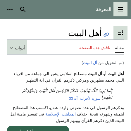
المعرفة
القائمة الرئيسية
بحث
أدوات
أهل البيت
تبديل عرض جدول المحتويات
مقالة
ناقش هذه الصفحة
أدوات
(تم التحويل من
آل البيت
)
أهل البيت
أو
آل البيت
مصطلح اسلامي يشير الى جماعة من اقرباء
النبي محمد مطهرين ومزكين ذكرهم القرآن في آية التطهير
إِنَّمَا يُرِيدُ اللَّهُ لِيُذْهِبَ عَنْكُمْ الرِّجْسَ أَهْلَ الْبَيْتِ وَيُطَهِّرَكُمْ
تطهيرا
سورة الأحزاب : آية 33
وذكرهم الرسول في عدة نصوص واردة عنه,و اكتسب هذا المصطلح
اهميته وشهرته نتيجة اختلاف
المذاهب الإسلامية
في تفسير ماهية اهل
البيت الذين ذكرهم القرآن وبينهم الرسول.