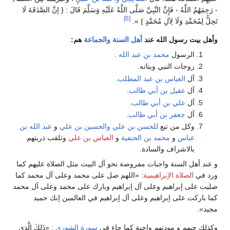
- رَحِمَهُمُ اللَّهُ - فَإِنَّ النَّبِيَّ صَلَّى اللَّهُ عَلَيْهِ وَسَلَّمَ قَالَ : { إنَّ الصَّدَقَةَ لَا
[6]
تَحِلُّ لِمُحَمَّدِ وَلَا لِآلِ مُحَمَّدٍ } ».
وأهل بيت رسول الله عند
أهل السنة والجماعة
هم:
الرسول
محمد بن عبد الله
.
زوجات النبي وبناته.
آل
العباس بن عبد المطلب
.
آل
عقيل بن أبي طالب
.
آل
علي بن أبي طالب
.
آل
جعفر بن أبي طالب
.
وكل من تبع
للحسن بن علي
والحسين بن علي
و
عبد الله بن
عباس
و
محمد بن الحنفية
و
العباس بن علي
وتلقب ذريتهم
بالاشراف والسادة.
و عند أهل السنة واجبات مفروضة نحو آل البيت مثل الصلاة عليهم كما
ورد في
الصلاة الإبراهيمية
: «اللهم صل على محمد وعلى آل محمد كما
صليت على إبراهيم وعلى آل إبراهيم وبارك على محمد وعلى آل محمد
كما باركت على إبراهيم وعلى آل إبراهيم في العالمين إنك حميد
مجيد».
وكذلك حبهم و مودتهم واجبة كما جاء في
سورة الشورى
: «ذَلِكَ الَّذِي