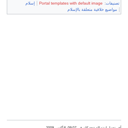
تصنيفات
:
Portal templates with default image
إسلام
مواضيع خلافية متعلقة بالإسلام
آخر تعديل لهذه الصفحة كان في 09:07, 6 أكتوبر 2009.