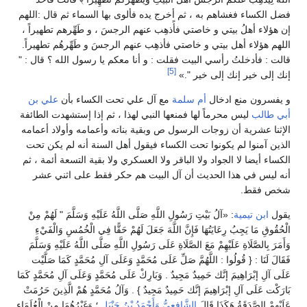
فضل الكساء فغشاهم به ، ثم أخرج يده فألوى بها السماء ثم قال :اللهم
إن هؤلاء أهلُ بيتي و خاصتي فأًذهِب عنهم الرجسَ ، و طَهِّرهم تطهيراً ،
اللهم هؤلاء أهل بيتي و خاصتي فأذهِب عنهم الرجسَ و طَهِّرهُم تطهيراً.
قالت : فأدخلتُ رأسي البيت فقلت : و أنا معكم يا رسول الله ؟ قال : "
[5]
إنك إلى خير إنك إلى خير ".»
و يفسرون منع ادخال
أم سلمة
مع آل علي تحت الكساء بأن
علي بن
أبي طالب
ليس محرماً لها فمنعها النبي لهذا ، ثم إذا إستشهدت الطائفة
الإثنا عشرية أن زوجات الرسول ص وبقية بناته وأعمامه وأولاد أعمامه
الذين آمنوا لم يكونوا تحت الكساء فيقول أهل السنة أنه لم يكن تحت
الكساء أيضا لا الجواد ولا الباقر ولا العسكري ولا بقية التسعة أئمة ، ثم
أنه ليس في هذا الحديث أن آل البيت هم حكر فقط على اثني عشر
شخص فقط.
يقول
ابن تيمية
: «آلُ بَيْتِ رَسُولِ اللَّهِ صَلَّى اللَّهُ عَلَيْهِ وَسَلَّمَ " لَهُمْ مِنْ
الْحُقُوقِ مَا يَجِبُ رِعَايَتُهَا فَإِنَّ اللَّهَ جَعَلَ لَهُمْ حَقًّا فِي الْخُمُسِ وَالْفَيْءِ
وَأَمَرَ بِالصَّلَاةِ عَلَيْهِمْ مَعَ الصَّلَاةِ عَلَى رَسُولِ اللَّهِ صَلَّى اللَّهُ عَلَيْهِ وَسَلَّمَ
فَقَالَ لَنَا : { قُولُوا : اللَّهُمَّ صَلِّ عَلَى مُحَمَّدٍ وَعَلَى آلِ مُحَمَّدٍ كَمَا صَلَّيْت
عَلَى آلِ إبْرَاهِيمَ إنَّك حَمِيدٌ مَجِيدٌ . وَبَارِكْ عَلَى مُحَمَّدٍ وَعَلَى آلِ مُحَمَّدٍ كَمَا
بَارَكْت عَلَى آلِ إبْرَاهِيمَ إنَّك حَمِيدٌ مَجِيدٌ } . وَآلُ مُحَمَّدٍ هُمْ الَّذِينَ حَرُمَتْ
عَلَيْهِمْ الصَّدَقَةُ هَكَذَا قَالَ
الشَّافِعِيُّ
وَأَحْمَدُ بْنُ حَنْبَلٍ
؛ وَغَيْرُهُمَا مِنْ الْعُلَمَاءِ