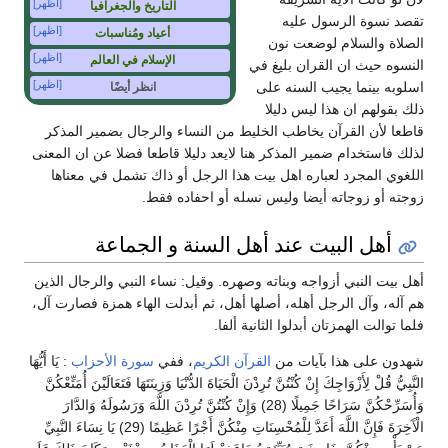
[اظهر]
التاريخ والجغرافيا
تقصد نسوة الرسول عليه
[اظهر]
أعياد ومُناسبات
الصلاة والسلام لوضعت نون
[اظهر]
الإسلام في العالم
النسوه حيث ان القران بليغ في
[اظهر]
اسلوبه بينما يجيب السنه على
انظر أيضًا
ذلك بقولهم ان هذا ليس دليلا
قاطعا لأن القرآن يخاطب الخليط من النساء والرجال بضمير المذكر
لذلك فاستخدام ضمير المذكر هنا لايعد دليلا قاطعا فضلا عن ان المعنى
اللغوي المجرد لعباره اهل بيت هذا الرجل أو ذاك تشمل في معناها
زوجته أو زوجاته أيضا وليس نسله أو احفاده فقط.
أهل البيت عند أهل السنة و الجماعة
أهل بيت النبي أزواجه وبناته وصهره. وقيل: نساء النبي والرجال الذين
هم آله، وآل الرجل أهله، أصلها أهل، ثم أبدلت الهاء همزة فصارت آل،
فلما توالت الهمزتان أبدلوا الثانية ألفا.
شهدون على هذا بآيات من
القرآن الكريم
، ففي
سورة الأحزاب
: يَا أَيُّهَا
النَّبِيُّ قُلْ لِأَزْوَاجِكَ إِنْ كُنْتُنَّ تُرِدْنَ الْحَيَاةَ الدُّنْيَا وَزِينَتَهَا فَتَعَالَيْنَ أُمَتِّعْكُنَّ
وَأُسَرِّحْكُنَّ سَرَاحًا جَمِيلًا (28) وَإِنْ كُنْتُنَّ تُرِدْنَ اللَّهَ وَرَسُولَهُ وَالدَّارَ
الْآَخِرَةَ فَإِنَّ اللَّهَ أَعَدَّ لِلْمُحْسِنَاتِ مِنْكُنَّ أَجْرًا عَظِيمًا (29) يَا نِسَاءَ النَّبِيِّ