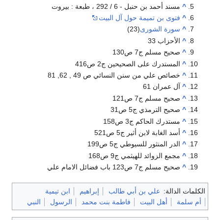
^
مسند أحمد بن حنبل - 6 / 292 ، طبعة : بيروت
^
فتوى بن تميمة حول آل البيت
^
سورة الشورى
(23)
^
الأحزاب 33
^
صحيح مسلم ج7 ص130
^
المستدرك على الصحيحين ج2 ص416
^
خصائص علي من سنن النسائي ص 49 , 62, 81
^
آل عمران 61
^
صحيح مسلم ج7 ص121
^
صحيح الترمذي ج5 ص31
^
مستدرك الحاكم ج3 ص158
^
أسد الغابة لابن أثير ج5 ص521
^
الدر المنثور للسيوطي ج5 ص199
^
مجمع الزوائد للهيثمي ج9 ص168
^
صحيح مسلم ج7 ص123 باب فضائل الامام علي
الكلمات الدالة:
علي بن أبي طالب
إبراهيم
ابن تيمية
أم سلمة
أهل البيت
فاطمة بنت محمد
الرسول
النبي