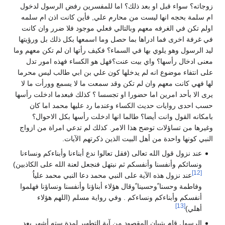
زوجاته؟ سواء قبل او بعد ذلك؟ اما للمفسرين رفض الرسول لدخول
ام سلمة بحجه انها ليست من محارم علي, فأين كانت اذن ام سلمه
اولم تكن في الغرفه معهم وبالتالي فعلي موجود فلا ضرر وان كانت
في غرفة اخرى فما ادراها بما حصل وما اسمعها بكل ذلك بل ورؤيتها
ليد الرسول وهو يلوي بها في السماء؟ فكيف رأتها ان لم تكن معهم وما
معنى ادخال رأسها؟ واي بيت عنت؟فهل هو الكساء فهذه امور تدل
على انتفاء موضوع انه لم يدخلها كون علي بن ابي طالب ليس محرما
لها فهي كانت معهم وان لم تكن وقد سمعت ما لا يسمع وورأت ما لا
يرى الا بأحد امرين اما حضورا او تجسسا ؟ كذلك فبعدما ادخلت رأسها
حسب احدى روايات حديث الكساء وعندما رد عليها محمد اما كان
بامكانه القول وانت أيضا؟ طالما انها ادخلت رأسها بكل الاحوال؟
وغيرها من تساؤلات توضح هذا الامر. كذلك لم تدعي امراة من ازواج
النبي كونها واحدة من أهل البيت الذين ذكرتهم الآيات.
عند نزول قول الله تعالى (فقل تعالوا ندع أبناءنا وأبناءكم ونساءنا
ونسائكم وأنفسنا وأنفسكم ثم نبتهل فنجعل لعنة الله على الكاذبين)
[12]
عند نزول هذه الآية على النبي محمد دعا النبي محمد علياُ
وفاطمة وحسنا ًوحسينا ًوقال هؤلاء أبناؤنا وأنفسنا ونساؤنا فهلموا
أنفسكم وأبناءكم ونساءكم . وفي رواية مسلم (اللهم هؤلاء
[13]
أهلي)
الرسول قام بتبيان المقصود من آية التطهير لمدة سته أشهر بعد