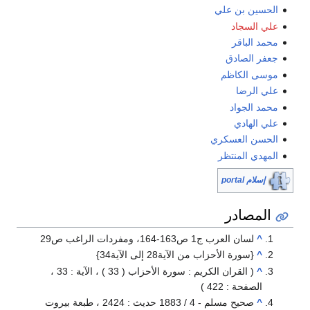
الحسين بن علي
علي السجاد
محمد الباقر
جعفر الصادق
موسى الكاظم
علي الرضا
محمد الجواد
علي الهادي
الحسن العسكري
المهدي المنتظر
إسلام portal
المصادر
^
لسان العرب ج1 ص163-164، ومفردات الراغب ص29
^
{سورة الأحزاب من الآية28 إلى الآية34}
^
( القران الكريم : سورة الأحزاب ( 33 ) ، الآية : 33 ،
الصفحة : 422 )
^
صحيح مسلم - 4 / 1883 حديث : 2424 ، طبعة بيروت