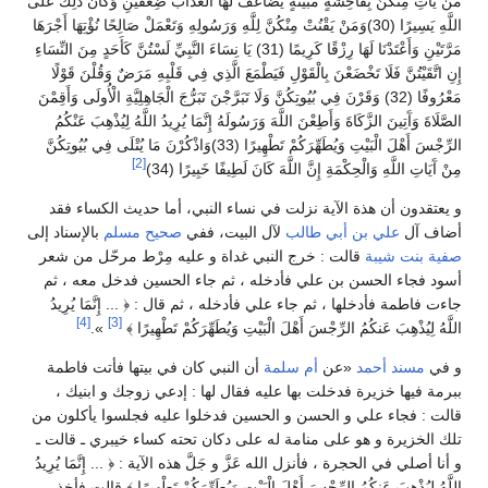
مَنْ يَأْتِ مِنْكُنَّ بِفَاحِشَةٍ مُبَيِّنَةٍ يُضَاعَفْ لَهَا الْعَذَابُ ضِعْفَيْنِ وَكَانَ ذَلِكَ عَلَى
اللَّهِ يَسِيرًا (30)وَمَنْ يَقْنُتْ مِنْكُنَّ لِلَّهِ وَرَسُولِهِ وَتَعْمَلْ صَالِحًا نُؤْتِهَا أَجْرَهَا
مَرَّتَيْنِ وَأَعْتَدْنَا لَهَا رِزْقًا كَرِيمًا (31) يَا نِسَاءَ النَّبِيِّ لَسْتُنَّ كَأَحَدٍ مِنَ النِّسَاءِ
إِنِ اتَّقَيْتُنَّ فَلَا تَخْضَعْنَ بِالْقَوْلِ فَيَطْمَعَ الَّذِي فِي قَلْبِهِ مَرَضٌ وَقُلْنَ قَوْلًا
مَعْرُوفًا (32) وَقَرْنَ فِي بُيُوتِكُنَّ وَلَا تَبَرَّجْنَ تَبَرُّجَ الْجَاهِلِيَّةِ الْأُولَى وَأَقِمْنَ
الصَّلَاةَ وَآَتِينَ الزَّكَاةَ وَأَطِعْنَ اللَّهَ وَرَسُولَهُ إِنَّمَا يُرِيدُ اللَّهُ لِيُذْهِبَ عَنْكُمُ
الرِّجْسَ أَهْلَ الْبَيْتِ وَيُطَهِّرَكُمْ تَطْهِيرًا (33)وَاذْكُرْنَ مَا يُتْلَى فِي بُيُوتِكُنَّ
[2]
مِنْ آَيَاتِ اللَّهِ وَالْحِكْمَةِ إِنَّ اللَّهَ كَانَ لَطِيفًا خَبِيرًا (34)
و يعتقدون أن هذة الآية نزلت في نساء النبي، أما حديث الكساء فقد
أضاف آل
علي بن أبي طالب
لآل البيت، ففي
صحيح مسلم
بالإسناد إلى
صفية بنت شيبة
قالت : خرج النبي غداة و عليه مِرْط مرحّل من شعر
أسود فجاء الحسن بن علي فأدخله ، ثم جاء الحسين فدخل معه ، ثم
جاءت فاطمة فأدخلها ، ثم جاء علي فأدخله ، ثم قال : ﴿ ... إِنَّمَا يُرِيدُ
[4]
[3]
اللَّهُ لِيُذْهِبَ عَنكُمُ الرِّجْسَ أَهْلَ الْبَيْتِ وَيُطَهِّرَكُمْ تَطْهِيرًا ﴾
».
و في
مسند أحمد
«عن
أم سلمة
أن النبي كان في بيتها فأتت فاطمة
ببرمة فيها خزيرة فدخلت بها عليه فقال لها : إدعي زوجك و ابنيك ،
قالت : فجاء علي و الحسن و الحسين فدخلوا عليه فجلسوا يأكلون من
تلك الخزيرة و هو على منامة له على دكان تحته كساء خيبري ـ قالت ـ
و أنا أصلي في الحجرة ، فأنزل الله عَزَّ و جَلَّ هذه الآية : ﴿ ... إِنَّمَا يُرِيدُ
اللَّهُ لِيُذْهِبَ عَنكُمُ الرِّجْسَ أَهْلَ الْبَيْتِ وَيُطَهِّرَكُمْ تَطْهِيرًا ﴾ قالت فأخذ