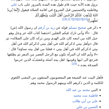
نزول هذه الآية حيث قام طول هذه المدة بالمرور على باب
علي
وفاطمه والحسنيين قبل الشروع في اقامة الصلاة فيقول (إِنَّمَا يُرِيدُ
اللهُ لِيُذْهِبَ عَنْكُمُ الرِّجْسَ أَهْلَ الْبَيْتِ وَيُطَهِّرَكُمْ
[18]
[17]
[16]
[15]
[14]
تَطْهِيراً)
ذكر في
صحيح مسلم
قوله عن
زيد بن أرقم
ان رسول الله (ص)
قال : «ألا وأني تارك فيكم الثقلين احدهما كتاب الله عز وجل وهو
حبل الله من اتبعه كان على الهدى ومن تركه كان على الضلاله» ثم
قال «وأهل بيتي اذكركم الله في أهل بيتي اذكركم الله في أهل
بيتي اذكركم الله في أهل بيتي » فقلنا من اهل بيته نساؤه؟ قال :
«لا وأيم الله ان المرأة تكون مع الرجل العصر من الدهر ثم يطلقها
فترجع الى ابيها وقومها, اهل بيته أصله وعَصَبَتــُه الذين حرموا
[19]
الصدقة بعده »
فأهل البيت عند الشيعة هم المعصومون المنتقون من المعنى اللغوي
للكلمة و الذين ذكرهم الله وبينهم الرسول محمد وهم :
النبي
محمد بن عبد الله
فاطمة بنت محمد
علي بن أبي طالب
الحسن بن علي