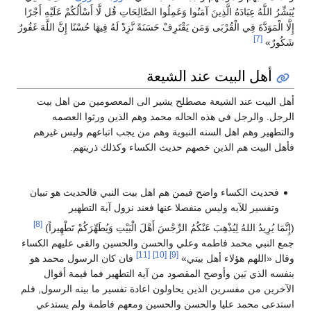
يُبَشِّرُ اللَّهُ عِبَادَهُ الَّذِينَ آمَنُوا وَعَمِلُوا الصَّالِحَاتِ قُل لَّا أَسْأَلُكُمْ عَلَيْهِ أَجْرًا
إِلَّا الْمَوَدَّةَ فِي الْقُرْبَى وَمَن يَقْتَرِفْ حَسَنَةً نَّزِدْ لَهُ فِيهَا حُسْنًا إِنَّ اللَّهَ غَفُورٌ
[7]
شَكُورٌ»
أهل البيت عند الشيعة
أهل البيت عند الشيعة مصطلح يشير الى المعصومين من اهل بيت
الرجل. والرجل في هذه الحاله محمد وهم الذين ورثوا العصمه
والتطهير وهم اهل السنه النبوية وهم من يجب اتباعهم وليس غيرهم
فأهل البيت هم الذين خصهم حديث الكساء وكذلك ذريتهم.
فحديث الكساء واضح فيمن هم اهل بيت النبي فالحديث هو تبيان
وتفسير للآيه وليس منفصلا عنها فعند نزول آية التطهير
[8]
(إِنَّمَا يُرِيدُ اللهُ لِيُذْهِبَ عَنْكُمُ الرِّجْسَ أَهْلَ الْبَيْتِ وَيُطَهِّرَكُمْ تَطْهِيراً)
جمع النبي محمد فاطمه وعلي والحسن والحسين والقى عليهم الكساء
[11]
[10]
[9]
وقال «اللهم هؤلاء أهل بيتي»
فان كان الرسول محمد هو
بنفسه الذي بَين وأوضح المقصود من آية التطهير فما قيمة أقوال
الآخرين من مفسرين الذين يحاولون اعادة تفسير ما بينه الرسول, فلم
استدعى محمد عليا والحسن والحسين ومعهم فاطمة ولم يستدعي