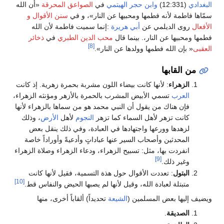
البغدادي
(12:331)
وابن حجر الهيتمي
في
الصواعق المحرقة
«أن الله
سمّاها فاطمة لأنه فطمها ومحبيها عن النار»، و في
سنن الأقوال و
الأفعال
روى الديلمي عن
أبي هريرة
:إنما سميت فاطمة لأن الله
فطمها ومحبيها عن النار،‏‏‏‏. بينما قال
محب الدين الطبري
في
ذخائر
[8]
العقبى
« بإن الله فطمها وولدها عن النار».
من القابها
الزهراء
: لأنها كانت بيضاء اللون مشربة بحمرة زهرية. إذ كانت
العرب
تسمي الأبيض المشرب بالحمرة بالأزهر ومؤنثه الزهراء،
فإن هناك من يقول أن النبي محمد هو من سماها بالزهراء لأنها
كانت تزهر لأهل السماء كما تزهر
النجوم
لأهل
الأرض
، وذلك
لزهدها وورعها واجتهادها في العبادة، وفي ذلك ينقل بعض
المحدثين وأصحاب السير عنها عباداتٍ وأدعيةً وأوراداً خاصة
انفردت بها، مثل: تسبيح الزهراء، ودعاء الزهراء وصلاة الزهراء
[9]
وغير ذلك.
البتول
: تعددت الأقوال حول هذة التسمية، فقيل لأنها كانت
[10]
متبتلة لعبادة الله، وقيل لأنها لم يصبها الحيض والنفاس قط.
ويضيف إليها بعض المسلمين (
الشيعة
تحديداً) ألقاباً أخرى، منها
الصديقة
.