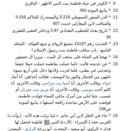
^
الكوثر في حياة فاطمة بنت النبي الاطهر - الباقري
^
ينابيع المودة 360
^
الدر المنثور للسيوطي 5:218 والمستدرك للحاكم 3:156
والمناقب لابن المغازلي حديث 407
^
تاريخ بغداد للخطيب البغدادي 5:87 وذخائر العقبى للطبري
36
^
الحديث رقم 15197 مجمع الزوائد و منبع الفوائد - المجلد
التاسع - باب مناقب فاطمة بنت رسول الإسلام ا
^
نهجنا في الحياة على مذهب ال البيت - ميرزا ال عصفور
^
عن خديجة قالت: «لما حملت بفاطمة حملت حملا خفيفا
وتحدثني في بطني، فلما قربت ولادتها دخل علي أربع نسوة
عليهن من الجمال والنور ما لايوصف، فقالت إحداهن: أنا أمك
حواء
، وقالت الأخرى: أنا
آسيا بنت مزاحم
، وقالت الأخرى: أنا
كلثم أخت
موسى
، وقالت الأخرى: أنا
مريم بنت عمران
أم
عيسى، جئنا لنلي من أمرك ماتلي النساء فولدت فاطمة،
فوقعت على الأرض ساجدة رافعة أصبعها.» ينابيع المودة
ص198
^
جاء في العلل لابن أبي حاتم :« لما نزلت هذه الآية : { وآت ذا
القربى حقه } الإسراء : 26 دعا النبي
فاطمة فجعل لها
فدك » الراوي: أبو سعيد - المحدث: أبو زرعة
الرازي
- المصدر: