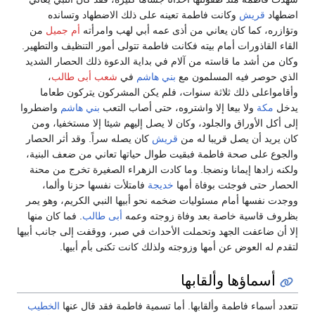
اضطهاد
قريش
وكانت فاطمة تعينه على ذلك الاضطهاد وتسانده
وتؤازره، كما كان يعاني من أذى عمه أبي لهب وامرأته
أم جميل
من
القاء القاذورات أمام بيته فكانت فاطمة تتولى أمور التنظيف والتطهير.
وكان من أشد ما قاسته من آلام في بداية الدعوة ذلك الحصار الشديد
الذي حوصر فيه المسلمون مع
بني هاشم
في
شعب أبى طالب
،
وأقامواعلى ذلك ثلاثة سنوات، فلم يكن المشركون يتركون طعاما
يدخل
مكة
ولا بيعا إلا واشتروه، حتى أصاب التعب
بني هاشم
واضطروا
إلى أكل الأوراق والجلود، وكان لا يصل إليهم شيئا إلا مستخفيا، ومن
كان يريد أن يصل قريبا له من
قريش
كان يصله سراً. وقد أثر الحصار
والجوع على صحة فاطمة فبقيت طوال حياتها تعاني من ضعف البنية،
ولكنه زادها إيمانا ونضجا. وما كادت الزهراء الصغيرة تخرج من محنة
الحصار حتى فوجئت بوفاة أمها
خديجة
فامتلأت نفسها حزنا وألما،
ووجدت نفسها أمام مسئوليات ضخمه نحو أبيها النبي الكريم، وهو يمر
بظروف قاسية خاصة بعد وفاة زوجته وعمه
أبى طالب
. فما كان منها
إلا أن ضاعفت الجهد وتحملت الأحداث في صبر، ووقفت إلى جانب أبيها
لتقدم له العوض عن أمها وزوجته ولذلك كانت تكنى بأم أبيها.
أسماؤها وألقابها
تتعدد أسماء فاطمة وألقابها. أما تسمية فاطمة فقد قال عنها
الخطيب