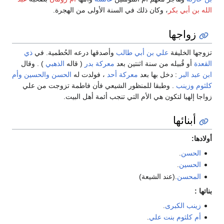
الله بن أبي بكر
، وكان ذلك في السنة الأولى من الهجرة.
زواجها
تزوجها الخليفة
علي بن أبي طالب
وأصدقها درعه الحُطمية. في
ذي
القعدة
أو قُبيله من سنة اثنتين بعد
معركة بدر
( قاله
الذهبي
) . وقال
ابن عبد البر
: دخل بها بعد
معركة أحد
، فولدت له
الحسن
والحسين
وأم
كلثوم
وزينب
. وطبقا للمنظور الشيعي فأن فاطمة تزوجت من علي
زواجا إلهيا لتكون هي الأم التي تنجب أئمة أهل البيت.
أبنائها
أولادها:
الحسن
.
الحسين
.
المحسن
.(عند الشيعة)
بناتها :
زينب الكبرى
.
أم كلثوم بنت علي
.