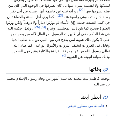
لتملكها ولا لقسمة شيء منها بل كان يصرفها في الوجوه التي كان من
[22]
قبله يصرفها فيها
، و أنه ثبت عن فاطمة أنها رضيت عن أبي بكر
[23]
بعد ذلك وماتت وهي راضية عنه
، كما يرى أهل السنة والجماعة أن
في كتب الشيعة حديث (إنّ الأنبياء لم يورّثوا ديناراً ولا درهماً ولكن ورّثوا
[25]
[24]
العلم ) صحيح كما بيّن ذلك المجلسي وغيره
، ولعل حكمة الله
في هذا الحكم - في أن لا يورث الرسول ص المال لآله من بعده - هو
حتى لا يكون ذلك شبهة لمن يقدح في نبوة النبي ص بأنه طلب الدنيا
وقاتل في الغزوات ليخلف الثروات والأموال لورثته ، كما صان الله
تعالى رسول الله ص عن معرفة القراءة والكتابة وعن قول الشعر
[26]
وذلك صيانة لنبوته عن الشبهة
.
وفاتها
توفيت فاطمة بنت محمد بعد ستة أشهر من وفاة رسول الإسلام محمد
بن عبد الله.
انظر ايضا
فاطمة من منظور شيعي