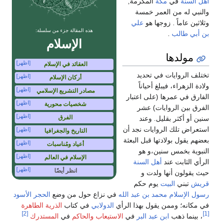
أهل السنة
في
مكة
المكرمة,
والنبي له من العمر خمسة
وثلاثين عاماً . زوجها هو
علي
هذه المقالة جزء من سلسلة:
بن أبي طالب
.
الإسلام
مولدها
[اظهر]
العقائد في الإسلام
تختلف الروايات في تحديد
[اظهر]
أركان الإسلام
ولادة الزهراء، فيبلغ أحياناً
[اظهر]
مصادر التشريع الإسلامي
الفارق في عمرها (على اعتبار
[اظهر]
شخصيات محورية
الفرق بين الروايات) عشر
[اظهر]
الفرق
سنين أو أكثر بقليل. وعند
استعراض تلك الروايات نجد أن
[اظهر]
التاريخ والجغرافيا
بعضهم يقول بولادتها قبل البعثة
[اظهر]
أعياد ومُناسبات
النبوية بخمس سنين،و هو
[اظهر]
الإسلام في العالم
الرأي الثابت عند
أهل السنة
[اظهر]
انظر أيضًا
حيث يقولون أنها ولدت و
قريش
تبني
البيت
يوم حكم
رسول
الإسلام
محمد بن عبد الله
في نزاع حول من وضع
الحجر الأسود
في مكانه؛ وممن يقول بهذا الرأي
الدولابي
في كتاب
الذرية الطاهرة
[2]
[1]
، بينما ذهب
ابن عبد البر
في
الاستيعاب
والحاكم
في
المستدرك