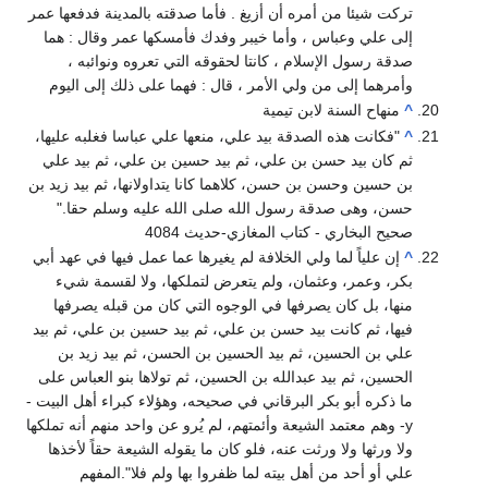
تركت شيئا من أمره أن أزيغ . فأما صدقته بالمدينة فدفعها عمر
إلى علي وعباس ، وأما خيبر وفدك فأمسكها عمر وقال : هما
صدقة رسول الإسلام ، كانتا لحقوقه التي تعروه ونوائبه ،
وأمرهما إلى من ولي الأمر ، قال : فهما على ذلك إلى اليوم
^
منهاح السنة لابن تيمية
^
"فكانت هذه الصدقة بيد علي، منعها علي عباسا فغلبه عليها،
ثم كان بيد حسن بن علي، ثم بيد حسين بن علي، ثم بيد علي
بن حسين وحسن بن حسن، كلاهما كانا يتداولانها، ثم بيد زيد بن
حسن، وهى صدقة رسول الله صلى الله عليه وسلم حقا‏."
صحيح البخاري - كتاب المغازي-حديث 4084
^
إن علياً لما ولي الخلافة لم يغيرها عما عمل فيها في عهد أبي
بكر، وعمر، وعثمان، ولم يتعرض لتملكها، ولا لقسمة شيء
منها، بل كان يصرفها في الوجوه التي كان من قبله يصرفها
فيها، ثم كانت بيد حسن بن علي، ثم بيد حسين بن علي، ثم بيد
علي بن الحسين، ثم بيد الحسين بن الحسن، ثم بيد زيد بن
الحسين، ثم بيد عبدالله بن الحسين، ثم تولاها بنو العباس على
ما ذكره أبو بكر البرقاني في صحيحه، وهؤلاء كبراء أهل البيت -
y- وهم معتمد الشيعة وأئمتهم، لم يُرو عن واحد منهم أنه تملكها
ولا ورثها ولا ورثت عنه، فلو كان ما يقوله الشيعة حقاً لأخذها
علي أو أحد من أهل بيته لما ظفروا بها ولم فلا".المفهم