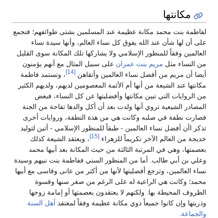
مكانتها
لفاطمة بنت محمد مكانة عظيمة عند المسلمين بشتى طوائفهم؛ فتجمع
على أن لها شأن عند الله يفوق كل نساء العالم، وأنها سيدة نساء
العالمين وفقاً للمنظور الإسلامي ولا يشاركها تلك المكانة سوى القليل
من النساء مثل
مريم بنت عمران
على سبيل المثال مع أنهم يؤمنون
[14]
أيضا أن مريم من أفضل نساء العالمين وأتقاهن
، وتستمد فاطمة
مكانتها عند الشيعة من أنها أم الأئمة المعصومين لديهم، ولديهم الكثير
من الروايات التي تبين مكانتها وأفضليتها عن كل النساء، فبعض
المصادر الشيعية تروي أنها ولدت بعد أن أكل والدها تفاحة من الجنة
فصارت نطفة في صلبه وكانت هي من هذة النطفة، وروايات أخرى
تذكر اأن أفضل نساء العالمين - طبقاً للمنظور الإسلامي - أتين لتوليد
[15]
خديجة من العالم الآخر تكريماً للزهراء
، ويعتقد الشيعة كذلك
بعصمتها، وهي في المرتبة الثالثة من حيث المكانة بعد أبيها محمد
وعلي بن أبي طالب. أما من المنظور السني ففاطمة بنت نبيهم وسيدة
نساء العالمين، وترجع أفضليتها لأنها من أكثر من عانى وقاسى مع أبيها
محمد؛ وكانت هي الراعية له على الرغم من صغر سنها وقسوة
الظروف المحيطة بها. ولكنهم لا يعتقدون بعصمتها أو إمامة زوجها
وذريتها وإن كانوا جميعاً ذوي مكانة عظيمة وفقاً لمعتقد
أهل السنة
والجماعة
.