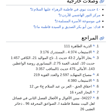
وصلات خارجية
٤٠ حديث نبوي في فاطمة الزهراء عليها السلام
مركز النور الهاشمي للأردن
في موسوعة الأسرة المسلمة
فدك: بين أبو بكر الصديق و السيدة فاطمة ما
المراجع
^
الذرية الطاهرة 111
^
الاستيعاب 4:374 ، المستدرك 3:176
^
بحار الأنوار 43:2 حديث 1، تاج المواليد 21، الكافي 1:457
حديث 10، كشف الغمة 2:75، النيسابوري روضة الواعظين
143، الأمالي 475 حديث 1المناقب 3:357
^
مصباح المتهجّـد 2:597 والعدد القوية 219
^
الاستيعاب 4:380
^
احقاق الحق - العز بن عبد السلام ج4 ص 12
^
البحار الجزء 16
^
34227- سنن الأقوال و الأفعال الفصل الثاني في فضائل
اهل البيت مفصلا فاطمة ا، الصواعق المحرقة 96 ، ذخائر
العقبى 26