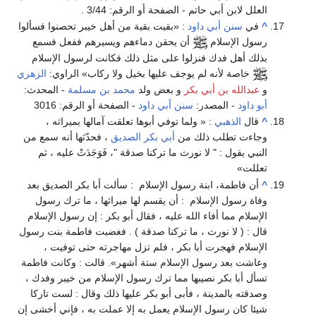
العلل لابن أبي حاتم - الصفحة أو الرقم: 3/44 .
^
في
سنن أبي داود
: «بقيت بقية من أهل خيبر تحصنوا فسألوا
رسول الإسلام
أن يحقن دماءهم ويسيرهم ففعل فسمع
بذلك أهل فدك فنزلوا على مثل ذلك فكانت لرسول الإسلام
خاصة لأنه لم يوجف عليها بخيل ولا ركاب» الراوي:
الزهري
و
عبدالله بن أبي بكر
و بعض ولد
محمد بن مسلمة
- المحدث:
أبو داود
- المصدر:
سنن أبي داود
- الصفحة أو الرقم: 3016
^
قال
الذهبي
: « ولما توفي أبوها تعلقت آمالها بميراثه ،
وجاءت تطلب ذلك من
أبي بكر الصديق
، فحدّثها أنه سمع من
النبي يقول : " لا نورث ما تركنا صدقة "، فَوَجَدَتْ عليه ، ثم
تعللت»
^
أن فاطمة، ابنة رسول الإسلام : سألت أبا بكر الصديق بعد
وفاة رسول الإسلام : أن يقسم لها ميراثها ، ما ترك رسول
الإسلام مما أفاء الله عليه ، فقال أبو بكر : إن رسول الإسلام
قال : ( لا نورث ، ما تركنا صدقة ) . فغضبت فاطمة بنت رسول
الإسلام فهجرت أبا بكر ، فلم تزل مهاجرته حتى توفيت ،
وعاشت بعد رسول الإسلام ستة أشهر». قالت : وكانت فاطمة
تسأل أبا بكر نصيبها مما ترك رسول الإسلام من خيبر وفدك ،
وصدقته بالمدينة ، فأبى أبو بكر عليها ذلك وقال : لست تاركا
شيئا كان رسول الإسلام يعمل به إلا عملت به ، فإني أخشى إن