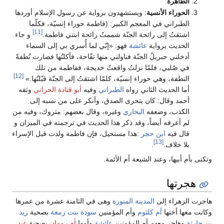
الطاهرة
.
الحوراء الأنسية
: ويستشهدون برواية عن رسول الإسلام أوردها
الطبراني في المعجم الكبير: (فاطمة حوراء إنسيّة، فكلّما
[11]
اشتقتُ إلى رائحة الجنّة شممتُ رائحة ابنتي فاطمة.
و جاء
الحديث برواية
عائشة
فهو: «إنّي لما أُسري بي إلى السماء
أدخلني جبريلُ الجنّة فناولني منها تفّاحة، فأكلتُها فصارت نُطفةً
في صُلبي، فلمّا نزلتُ واقعتُ خديجة، ففاطمة من تلك
[12]
النطفة، وهي حوراء إنسيّة، كلمّا اشتقتُ إلى الجنّة قبّلتُها.»
‏أما الحديث الثاني رواه
الطبراني
وفيه
أبو قتادة الحراني
وثقه
أحمد وقال‏:‏ كان يتحرى الصدق، وأنكر على من نسبه إلى
الكذب، وضعفه
البخاري
وغيره، وقال بعضهم‏:‏ متروك، وفيه من
لم أعرفه أيضاً، وقد ذكر هذا الحديث في ترجمته في الميزان ‏و
قال فيه
ابن حجر
:هذا مستحيل، فإن فاطمة ولدت قبل الإسراء
[13]
بلا خلاف.
.
وتكنى بأم أبيها، وعند الشيعة أم الأئمة.
هجرتها
هاجرت الزهراء إلى
المدينة المنورة
وهى في الثامنة عشرة من عمرها
وكانت معها أختها
أم كلثوم
وأم المؤمنين
سودة بنت زمعة
بصحبة
زيد
بن حارثة
وهاجر معهم أم المؤمنين
عائشة
وأمها
أم رومان
بصحبة
عبد