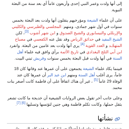
إلى أنها ولدت وعمر النبي إحدى وأربعون عاماً أي بعد سنة من البعثة
النبوية.
على أن علماء
الشيعة
ومؤرخيهم ينقلون أنها ولدت بعد البعثة بخمس
سنوات في أول شهر جمادى، ومنهم:
المجلسي
والطبرسي
والكليني
[3]
والإربللي
والنيسابوري
والشيخ الصدوق
و
ابن شهر آشوب
، لكن
الشيخ المفيد
في
حدائق الرياض
وقد نقل عنه
الكفعمي
في
مصباح
[4]
المتهجّـد
و
العدد القوية
يرى أنها ولدت بعد عامين من البعثة. وانفرد
ابن أبي الثلج البغدادي
في
تاريخ الأئمة
برأي وافق فيه علماء
أهل
السنة
في أنها ولدت قبل البعثة بخمس سنوات
وقريش
تبني البيت.
فبينما يكاد علماء
الشيعة
يجمعون على أن عمرها عند وفاتها كان 18
عاماً، يرى أغلب
أهل السنة
ومنهم
ابن عبد البر
أن عمرها كان عند
[5]
الوفاة 29 عاماً
، غير أن هناك اتفاقاً على أن فاطمة كانت أصغر بنات
محمد.
وعلى جانب آخر تقول بعض الروايات الشيعية أن خديجة ما كانت تشعر
[7]
[6]
بثقل حملها، وكانت تكلم فاطمة وهي جنين لتؤنسها وتسليها
.
نشأتها
شهدت فاطمة منذ طفولتها أحداثًا جسامًا كثيرة، فقد كان النبي يعاني