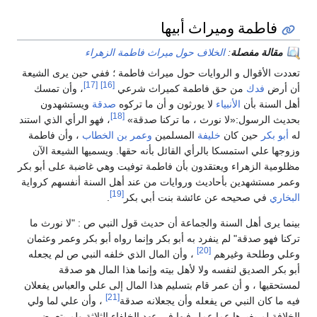
فاطمة وميراث أبيها
مقالة مفصلة
:
الخلاف حول ميراث فاطمة الزهراء
تعددت الأقوال و الروايات حول ميراث فاطمة ؛ ففي حين يرى الشيعة
[17]
[16]
أن أرض
فدك
من حق فاطمة كميراث شرعي
، وأن تمسك
أهل السنة بأن
الأنبياء
لا يورثون و أن ما تركوه
صدقة
ويستشهدون
[18]
بحديث الرسول:«لا نورث ، ما تركنا صدقة»
، فهو الرأي الذي استند
له
أبو بكر
حين كان
خليفة
المسلمين
وعمر بن الخطاب
، وأن فاطمة
وزوجها علي استمسكا بالرأي القائل بأنه حقها. ويسميها الشيعة الآن
مظلومية الزهراء ويعتقدون بأن فاطمة توفيت وهي غاضبة على أبو بكر
وعمر مستشهدين بأحاديث وروايات من عند أهل السنة أنفسهم كرواية
[19]
البخاري
في صحيحه عن عائشة بنت أبي بكر
.
بينما يرى أهل السنة والجماعة أن حديث قول النبي ص : "لا نورث ما
تركنا فهو صدقة" لم ينفرد به أبو بكر وإنما رواه أبو بكر وعمر وعثمان
[20]
وعلي وطلحة وغيرهم
، وأن المال الذي خلفه النبي ص لم يجعله
أبو بكر الصديق لنفسه ولا لأهل بيته وإنما هذا المال هو صدقة
لمستحقيها ، و أن عمر قام بتسليم هذا المال إلى علي والعباس يفعلان
[21]
فيه ما كان النبي ص يفعله وأن يجعلانه صدقة
، وأن علي لما ولي
الخلافة لم يغيرها عما عمل فيها في عهد الخلفاء الثلاثة ولم يتعرض