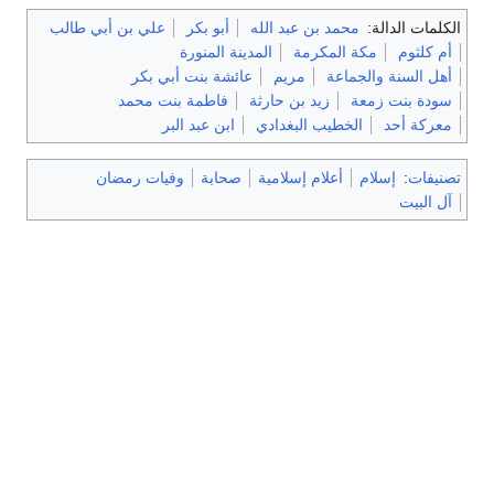
الكلمات الدالة:
محمد بن عبد الله
أبو بكر
علي بن أبي طالب
أم كلثوم
مكة المكرمة
المدينة المنورة
أهل السنة والجماعة
مريم
عائشة بنت أبي بكر
سودة بنت زمعة
زيد بن حارثة
فاطمة بنت محمد
معركة أحد
الخطيب البغدادي
ابن عبد البر
تصنيفات
:
إسلام
أعلام إسلامية
صحابة
وفيات رمضان
آل البيت