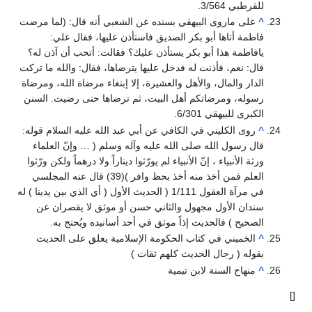
للقرطبي 3/564.
^
على ماروى البيهقي بسنده عن الشعبي أنه قال: (لما مرضت
فاطمة أتاها أبو بكر الصديق فاستأذن عليها، فقال علي:
يافاطمة هذا أبو بكر يستأذن عليك؟ فقالت: أتحب أن آذن له؟
قال: نعم، فأذنت له فدخل عليها يترضاها، فقال: والله ما تركت
الدار والمال، والأهل والعشيرة، إلا إبتغاء مرضاة الله، ومرضاة
رسوله، ومرضاتكم أهل البيت، ثم ترضاها حتى رضيت. السنن
الكبرى للبيهقي 6/301.
^
روى الكليني في الكافي عن أبي عبد الله عليه السلام قوله:
قال رسول الله صلى الله عليه وآله وسلم ( … وإنّ العلماء
ورثة الأنبياء ، إنّ الأنبياء لم يورّثوا ديناراً ولا درهماً ولكن ورّثوا
العلم فمن أخذ منه أخذ بحظ وافر )(39) قال عنه المجلسي
في مرآة العقول 1/111 ( الحديث الأول ( أي الذي بين يدينا ) له
سندان الأول مجهول والثاني حسن أو موثق لا يقصران عن
الصحيح ) فالحديث إذاً موثق في أحد أسانيده ويُحتج به.
^
الخميني في كتاب الحكومة الإسلامية يعلق على الحديث
بقوله ( رجال الحديث كلهم ثقات )
^
منهاح السنة لابن تيمية
[]