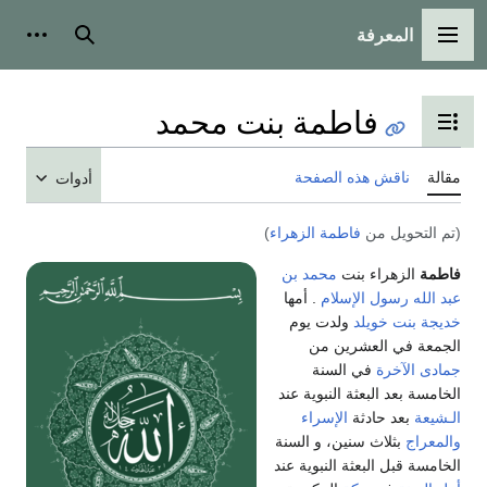
المعرفة
القائمة الرئيسية
بحث
أدوات
فاطمة بنت محمد
تبديل عرض جدول المحتويات
مقالة
ناقش هذه الصفحة
أدوات
(تم التحويل من
فاطمة الزهراء
)
فاطمة
الزهراء بنت
محمد بن
عبد الله رسول الإسلام
. أمها
خديجة بنت خويلد
ولدت يوم
الجمعة في العشرين من
جمادى الآخرة
في السنة
الخامسة بعد البعثة النبوية عند
الـشيعة
بعد حادثة
الإسراء
والمعراج
بثلاث سنين، و السنة
الخامسة قبل البعثة النبوية عند