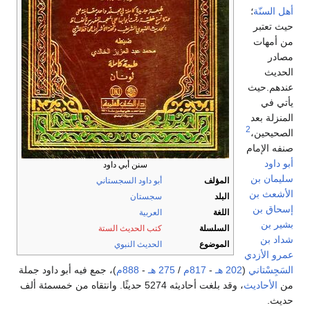
أهل السنّة
؛
حيث تعتبر
من أمهات
مصادر
الحديث
عندهم.حيث
يأتي في
المنزلة بعد
2
الصحيحين،
صنفه الإمام
أبو داود
سنن أبي داود
سليمان بن
المؤلف
أبو داود السجستاني
الأشعث بن
البلد
سجستان
إسحاق بن
اللغة
العربية
بشير بن
السلسلة
كتب الحديث الستة
شداد بن
الموضوع
الحديث النبوي
عمرو الأزدي
السَجِسْتاني
(
202 هـ
-
817م
/
275 هـ
-
888م
)، جمع فيه أبو داود جملة
من
الأحاديث
، وقد بلغت أحاديثه 5274 حديثًا. وانتقاه من خمسمئة ألف
حديث.