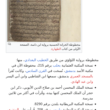
مخطوطة الخزانة الحسنية برواية ابن داسة، الصفحة
الأولى من كتاب
الطهارة
.
مخطوطة برواية اللؤلؤي من طريق
الخطيب البغدادي
، منها:
نسخة المكتبة العثمانية
بحلب
برقم 215، محفوظة الآن في
مكتبة الأسد
بدمشق
، نُسخت في
القرن السادس
، وكانت تُقرأ
بالمسجد العمري
بدمشق، سمعها ابن الشاطبي وابن أبي اليسر
وابن عبد الهادي
.
نسخة الملك المحسن أحمد بن صلاح الدين الأيوبي، ذكر ابن
حجر أن الملك المحسن كتبها بيده، وقُرأت في أكثر من ثلاثين
مدرسة.
نسخة المكتبة البريطانية بلندن برقم 8290.
نسخة المكتبة الوطنية
بباريس
برقم 708، قُرأت على
المنذري
،