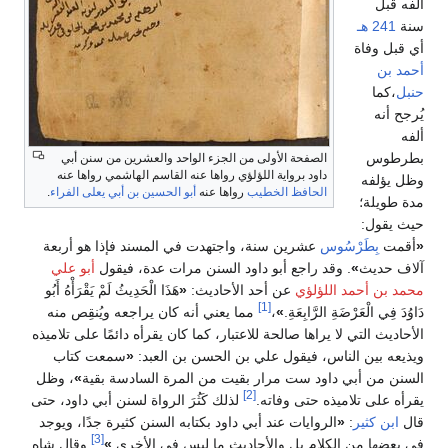
ألفه قبل
سنة
241 هـ
أي قبل وفاة
أحمد بن
حنبل
،كما
يُرجح أنه
ألفه
بطرطوس
الصفحة الأولى من الجزء الواحد والعشرين من سنن أبي
داود برواية اللؤلؤي رواها عنه القاسم الهاشمي رواها عنه
وظل يؤلفه
الحافظ الخطيب
رواها عنه
أبو الحسين بن أبي يعلى الفراء
.
مدة طويلة؛
حيث يقول:
«
أقمت
بِطَرْسُوس
عشرين سنة، واجتهدت في المسند فإذا هو أربعة
آلاف حديث
»
. وقد راجع أبو داود السنن مرات عدة، فيقول
أبو علي
محمد بن أحمد اللؤلؤي
عن أحد الأحاديث:
«
هَذَا الْحَدِيثُ لَمْ يَقْرَأْهُ أَبُو
[1]
دَاوُدَ فِي الْعَرْضَةِ الرَّابِعَةِ.
»
،
مما يعني أنه كان يراجعه ويُنقِص منه
الأحاديث التي لا يراها صالحة للاعتبار، كما كان يقرأه دائمًا على تلاميذه
ويذيعه بين الناس، فيقول علي بن الحسن بن العبد:
«
سمعت كتاب
السنن من أبي داود ست مرار بقيت من المرة السادسة بقية
»
، وظل
[2]
يقرأه على تلاميذه حتى وفاته.
لذلك كَثُرَ الرواة لسنن أبي داود، حتى
قال
ابن كثير
:
«
الروايات عند أبي داود بكتابه السنن كثيرة جدًا، ويوجد
[3]
في بعضها من الكلام بل والأحاديث ما ليس في الأخرى.
»
وقال شاه