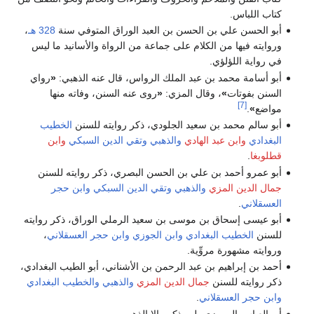
كتاب اللباس.
أبو الحسن علي بن الحسن بن العبد الوراق المتوفي سنة
328 هـ
،
وروايته فيها من الكلام على جماعة من الرواة والأسانيد ما ليس
في رواية اللؤلؤي.
أبو أسامة محمد بن عبد الملك الرواس، قال عنه الذهبي:
«
رواي
السنن بفوتات
»
، وقال المزي:
«
روى عنه السنن، وفاته منها
[7]
مواضع
»
.
أبو سالم محمد بن سعيد الجلودي، ذكر روايته للسنن
الخطيب
البغدادي
وابن عبد الهادي
والذهبي
وتقي الدين السبكي
وابن
قطلوبغا
.
أبو عمرو أحمد بن علي بن الحسن البصري، ذكر روايته للسنن
جمال الدين المزي
والذهبي
وتقي الدين السبكي
وابن حجر
العسقلاني
.
أبو عيسى إسحاق بن موسى بن سعيد الرملي الوراق، ذكر روايته
للسنن
الخطيب البغدادي
وابن الجوزي
وابن حجر العسقلاني
،
وروايته مشهورة مروِّية.
أحمد بن إبراهيم بن عبد الرحمن بن الأشناني، أبو الطيب البغدادي،
ذكر روايته للسنن
جمال الدين المزي
والذهبي
والخطيب البغدادي
وابن حجر العسقلاني
.
أبو العباس المروزي، لم يذكره إلا الذهبي.