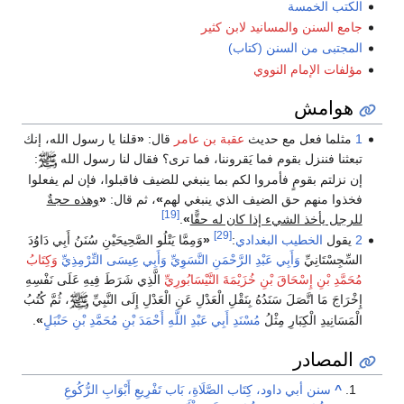
الكتب الخمسة
جامع السنن والمسانيد لابن كثير
المجتبى من السنن (كتاب)
مؤلفات الإمام النووي
هوامش
1
مثلما فعل مع حديث
عقبة بن عامر
قال:
«
قلنا يا رسول الله، إنك
تبعثنا فننزل بقوم فما يَقروننا، فما ترى؟ فقال لنا رسول الله
:
إن نزلتم بقومٍ فأمروا لكم بما ينبغي للضيف فاقبلوا، فإن لم يفعلوا
فخذوا منهم حق الضيف الذي ينبغي لهم
»
، ثم قال:
«
وهذه حجةٌ
[19]
للرجل يأخذ الشيء إذا كان له حقًّا
»
.
[29]
2
يقول
الخطيب البغدادي
:
«
وَمِمَّا يَتْلُو الصَّحِيحَيْنِ سُنَنُ أَبِي دَاوُدَ
السِّجِسْتَانِيِّ
وَأَبِي عَبْدِ الرَّحْمَنِ النَّسَوِيِّ
وَأَبِي عِيسَى التِّرْمِذِيِّ
وَكِتَابُ
مُحَمَّدِ بْنِ إِسْحَاقَ بْنِ خُزَيْمَةَ النَّيْسَابُورِيِّ
الَّذِي شَرَطَ فِيهِ عَلَى نَفْسِهِ
إِخْرَاجَ مَا اتَّصَلَ سَنَدُهُ بِنَقْلِ الْعَدْلِ عَنِ الْعَدْلِ إِلَى النَّبِيِّ
، ثُمَّ كُتُبُ
الْمَسَانِيدِ الْكِبَارِ مِثْلُ
مُسْنَدِ أَبِي عَبْدِ اللَّهِ أَحْمَدَ بْنِ مُحَمَّدِ بْنِ حَنْبَلٍ
»
.
المصادر
^
سنن أبي داود، كِتَاب الصَّلَاةِ، بَاب تَفْرِيعِ أَبْوَابِ الرُّكُوعِ