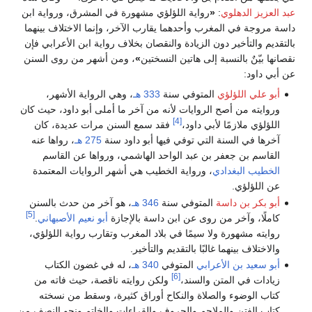
عبد العزيز الدهلوي
:
«
رواية اللؤلؤي مشهورة في المشرق، ورواية ابن
داسة مروجة في المغرب وأحدهما يقارب الآخر، وإنما الاختلاف بينهما
بالتقديم والتأخير دون الزيادة والنقصان بخلاف رواية ابن الأعرابي فإن
نقصانها بيّنٌ بالنسبة إلى هاتين النسختين
»
، ومن أشهر من روى السنن
عن أبي داود:
أبو علي اللؤلؤي
المتوفي سنة
333 هـ
، وهي الرواية الأشهر،
وروايته من أصح الروايات لأنه من آخر ما أملى أبو داود، حيث كان
[4]
اللؤلؤي ملازمًا لأبي داود،
فقد سمع السنن مرات عديدة، كان
آخرها في السنة التي توفي فيها أبو داود سنة
275 هـ
، رواها عنه
القاسم بن جعفر بن عبد الواحد الهاشمي، ورواها عن القاسم
الخطيب البغدادي
، ورواية الخطيب هي أشهر الروايات المعتمدة
عن اللؤلؤي.
أبو بكر بن داسة
المتوفي سنة
346 هـ
، هو آخر من حدث بالسنن
[5]
كاملًا، وآخر من روى عن ابن داسة بالإجازة
أبو نعيم الأصبهاني
.
روايته مشهورة ولا سيمًا في بلاد المغرب وتقارب رواية اللؤلؤي،
والاختلاف بينهما غالبًا بالتقديم والتأخير.
أبو سعيد بن الأعرابي
المتوفي
340 هـ
، له في غضون الكتاب
[6]
زيادات في المتن والسند،
ولكن روايته ناقصة، حيث فاته من
كتاب الوضوء والصلاة والنكاح أوراق كثيرة، وسقط من نسخته
كتاب الفتن والملاحم والحروف والقراءات والخاتم ونحو النصف من