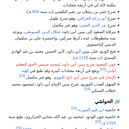
مكتبة لاله لي في أربعة مجلدات.
شرح عمر بن رسلان بن نصر البلقيني (ت سنة
805 هـ
).
شرح
أبو زرعة العراقي
، وهو شرح طويل.
شرح
بدر الدين العيني
، وهو غير مكتمل.
مرقاة الصعود إلى سنن أبي داود،
لجلال الدين السيوطي
، وتوجد
منه مخطوطات عدة ذكرها سزكين، واختصره علي بن سليمان
الدمني الباجمعوي.
فتح الودود على سنن أبي داود، لأبي الحسن محمد بن عبد الهادي
السندي (ت سنة
1138 هـ
).
عون المعبود شرح سنن أبي داود
،
لمحمد شمس الحق العظيم
[22]
آبادي
،
ويقع في أربعة مجلدات كبيرة وقد طبع في
الهند
.
[23]
الإيجاز في شرح سنن أبي داود
للنووي
. وهو غير مكتمل.
المنهل العذب المورود شرح سنن الإمام أبي داود، لمحمود محمد
[24]
خطاب السبكي.
الحواشي
[25]
حاشية
ابن قيم الجوزية
.
حاشية عون الودود: لمحمد بن عبد الله بنجابي الحزاروي، طبع سنة
[26]
1318 هـ
.
[26]