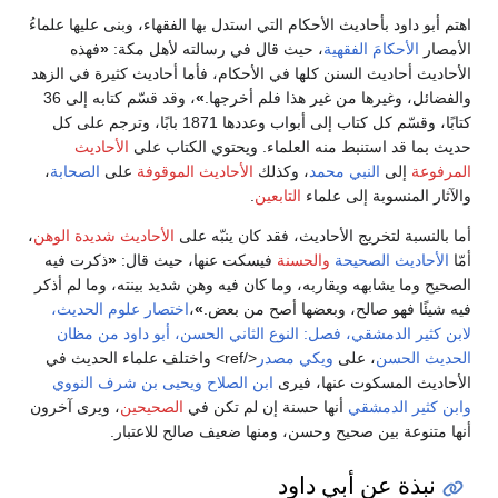
اهتم أبو داود بأحاديث الأحكام التي استدل بها الفقهاء، وبنى عليها علماءُ
الأمصار
الأحكامَ الفقهية
، حيث قال في رسالته لأهل مكة:
«
فهذه
الأحاديث أحاديث السنن كلها في الأحكام، فأما أحاديث كثيرة في الزهد
والفضائل، وغيرها من غير هذا فلم أخرجها.
»
، وقد قسّم كتابه إلى 36
كتابًا، وقسّم كل كتاب إلى أبواب وعددها 1871 بابًا، وترجم على كل
حديث بما قد استنبط منه العلماء. ويحتوي الكتاب على
الأحاديث
المرفوعة
إلى
النبي محمد
، وكذلك
الأحاديث الموقوفة
على
الصحابة
،
والآثار المنسوبة إلى علماء
التابعين
.
أما بالنسبة لتخريج الأحاديث، فقد كان ينبّه على
الأحاديث شديدة الوهن
،
أمّا
الأحاديث الصحيحة
والحسنة
فيسكت عنها، حيث قال:
«
ذكرت فيه
الصحيح وما يشابهه ويقاربه، وما كان فيه وهن شديد بينته، وما لم أذكر
فيه شيئًا فهو صالح، وبعضها أصح من بعض.
»
،
اختصار علوم الحديث،
لابن كثير الدمشقي، فصل: النوع الثاني الحسن، أبو داود من مظان
الحديث الحسن
، على
ويكي مصدر
</ref> واختلف علماء الحديث في
الأحاديث المسكوت عنها، فيرى
ابن الصلاح
ويحيى بن شرف النووي
وابن كثير الدمشقي
أنها حسنة إن لم تكن في
الصحيحين
، ويرى آخرون
أنها متنوعة بين صحيح وحسن، ومنها ضعيف صالح للاعتبار.
نبذة عن أبي داود