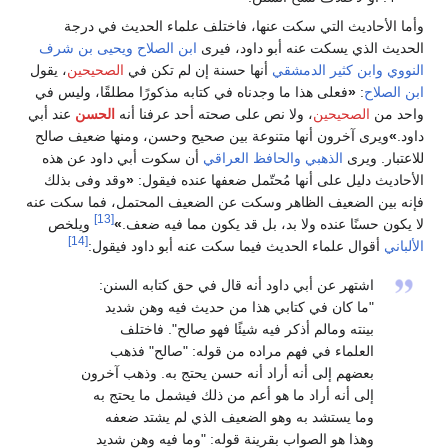
وأما الأحاديث التي سكت عنها، فاختلف علماء الحديث في درجة
الحديث الذي يسكت عنه أبو داود، فيرى
ابن الصلاح
ويحيى بن شرف
النووي
وابن كثير الدمشقي
أنها حسنة إن لم تكن في
الصحيحين
، يقول
ابن الصلاح
:
«
فعلى هذا ما وجدناه في كتابه مذكورًا مطلقًا، وليس في
واحد من
الصحيحين
، ولا نص على صحته أحد عرفنا أنه
الحسن
عند أبي
داود.
»
ويرى آخرون أنها متنوعة بين صحيح وحسن، ومنها ضعيف صالح
للاعتبار. ويرى
الذهبي
والحافظ العراقي
أن سكوت أبي داود عن هذه
الأحاديث دليل على أنها مُحتّمل ضعفها عنده فيقول:
«
وقد وفى بذلك
فإنه بين الضعيف الظاهر وسكت عن الضعيف المحتمل، فما سكت عنه
[13]
لا يكون حسنًا عنده ولا بد، بل قد يكون مما فيه ضعف.
»
ويلخص
[14]
الألباني
أقوال علماء الحديث فيما سكت عنه أبو داود فيقول:
اشتهر عن أبي داود أنه قال في حق كتابه السنن:
"ما كان في كتابي هذا من حديث فيه وهن شديد
بينته ومالم أذكر فيه شيئًا فهو صالح". فاختلف
العلماء في فهم مراده من قوله: "صالح" فذهب
بعضهم إلى أنه أراد أنه حسن يحتج به. وذهب آخرون
إلى أنه أراد ما هو أعم من ذلك فيشمل ما يحتج به
وما يستشد به وهو الضعيف الذي لم يشتد ضعفه
وهذا هو الصواب بقرينة قوله: "وما فيه وهن شديد