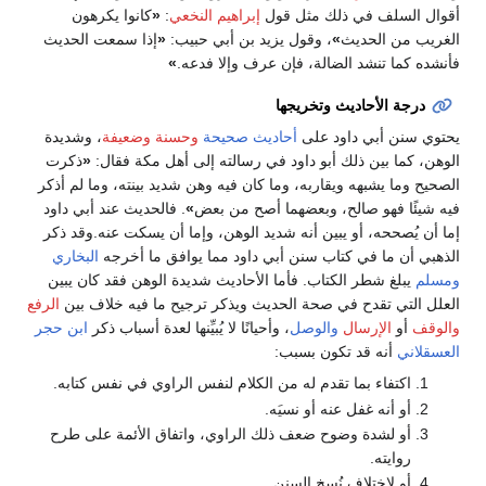
أقوال السلف في ذلك مثل قول
إبراهيم النخعي
:
«
كانوا يكرهون
الغريب من الحديث
»
، وقول يزيد بن أبي حبيب:
«
إذا سمعت الحديث
فأنشده كما تنشد الضالة، فإن عرف وإلا فدعه.
»
درجة الأحاديث وتخريجها
يحتوي سنن أبي داود على
أحاديث صحيحة
وحسنة
وضعيفة
، وشديدة
الوهن، كما بين ذلك أبو داود في رسالته إلى أهل مكة فقال:
«
ذكرت
الصحيح وما يشبهه ويقاربه، وما كان فيه وهن شديد بينته، وما لم أذكر
فيه شيئًا فهو صالح، وبعضهما أصح من بعض
»
. فالحديث عند أبي داود
إما أن يُصححه، أو يبين أنه شديد الوهن، وإما أن يسكت عنه.وقد ذكر
الذهبي أن ما في كتاب سنن أبي داود مما يوافق ما أخرجه
البخاري
ومسلم
يبلغ شطر الكتاب. فأما الأحاديث شديدة الوهن فقد كان يبين
العلل التي تقدح في صحة الحديث ويذكر ترجيح ما فيه خلاف بين
الرفع
والوقف
أو
الإرسال
والوصل
، وأحيانًا لا يُبيِّنها لعدة أسباب ذكر
ابن حجر
العسقلاني
أنه قد تكون بسبب:
اكتفاء بما تقدم له من الكلام لنفس الراوي في نفس كتابه.
أو أنه غفل عنه أو نسيَه.
أو لشدة وضوح ضعف ذلك الراوي، واتفاق الأئمة على طرح
روايته.
أو لاختلاف نُسخ السنن.