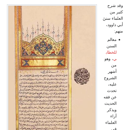
وقد شرح
كثير من
العلماء سننَ
أبي داوود،
منهم:
معالم
السنن
للخطاب
ي
، وهو
من
أشهر
الشروح
عليه،
تحدث
عن فقه
الحديث
ويذكر
آراء
العلماء
في