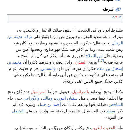
شرطه
v
t
e
يشترط أبو داود في الحديث أن يكون صالحًا للاعتبار والاحتجاج به،
ويترك ما هو شديد الوهن، ولا يروي عن من اجتُمِعَ على
تركه حديثه من
الرجال
، حيث قال:
«
ذكرت الصحيح وما يشبهه ويقاربه، وما كان فيه
وهن شديد بينته، وما لم أذكر فيه شيئا فهو صالح، وبعضها أصح من
بعض
»
، قال
ابن الصلاح
:
«
وروي عنه أنه يذكر في كل باب أصح ما
[12]
عرفه فيه.
»
وروى
المنذري
وابن الصلاح وغيرهما ذكروا أن
محمد بن
إسحاق بن منده
حكى أن شرط أبي داود
والنسائي
إخراج حديث أقوام
لم يجتمع على تركهم، ويحكون عن أبي داود أنه قال:
«
ما ذكرت في
كتابي حديثًا اجتمع الناس على تركه
»
.
وكذلك يحتج أبو داود
بالمراسيل
، فيقول:
«
وأما
المراسيل
فقد كان يحتج
بها العلماء فيما مضى، مثل
سفيان الثوري
،
ومالك
،
والأوزاعي
حتى جاء
الشافعي
، فتكلم فيها وتابعه على ذلك
أحمد بن حنبل
، وغيره. فإذا لم
يكن
مسند
غير المراسيل، فالمرسل يحتج به، وليس هو مثل
المتصل
في القوة
»
.
وأما
الحديث الغريب
فيتركه ولو كان مرويًا من الثقات، ويستند إلى