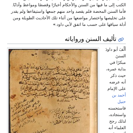
الكتب إلى ما فيها من السنن والأحكام أخبارًا وقصصًا ومواعظ وآدابًا.
فأما السنن المحضة فلم يقصد واحد منهم جمعها واستيفاءها ولم يقدر
على تخليصها واختصار مواضعها من أثناء تلك الأحاديث الطويلة ومن
أدلة سياقها على حسب ما اتفق لأبي داود.
»
تأليف السنن ورواياته
ألّفَ أبو داودَ
السننَ
مبكرًا في
بداية عمره،
حيث ذكر
أنه عرضه
على الإمام
أحمد بن
حنبل
فاستحسنه
واستجاده،
لذلك رجح
العلماء أنه