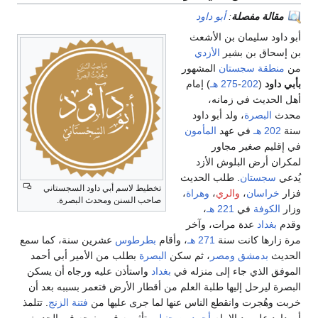
مقالة مفصلة
:
أبو داود
أبو داود سليمان بن الأشعث
بن إسحاق بن بشير
الأزدي
من
منطقة سجستان
المشهور
بأبي داود
(
202
-
275 هـ
) إمام
أهل الحديث في زمانه،
محدث
البصرة
، ولد أبو داود
سنة
202 هـ
في عهد
المأمون
في إقليم صغير مجاور
لمكران أرض البلوش الأزد
يُدعي
سجستان
. طلب الحديث
تخطيط لاسم أبي داود السجستاني
فزار
خراسان
،
والري
،
وهراة
،
صاحب السنن ومحدث البصرة.
وزار
الكوفة
في
221 هـ
،
وقدم
بغداد
عدة مرات، وآخر
مرة زارها كانت سنة
271 هـ
، وأقام
بطرطوس
عشرين سنة، كما سمع
الحديث
بدمشق
ومصر
، ثم سكن
البصرة
بطلب من الأمير أبي أحمد
الموفق الذي جاء إلى منزله في
بغداد
واستأذن عليه ورجاه أن يسكن
البصرة ليرحل إليها طلبة العلم من أقطار الأرض فتعمر بسببه بعد أن
خربت وهُجرت وانقطع الناس عنها لما جرى عليها من
فتنة الزنج
. تتلمذ
أبو داود على يد الإمام
أحمد بن حنبل
وتأثر به في منهجه في الحديث،