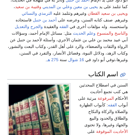
كما تتلمذ على يد
يحيى بن معين
وعلي بن المديني
وقتيبة بن سعيد
،
ويحيى بن سعيد القطان
وغيرهم.وتتلمذ عليه
الترمذي
والنسائي
وغيرهم. صنف كتابه السنن، وعرضه على
أحمد بن حنبل
فاستجاده
واستحسنه. وله مؤلفات أخرى في
الفقه
والعقيدة
والجرح والتعديل
والناسخ والمنسوخ
وعلم الحديث
مثل: مسائل الإمام أحمد، وسؤالات
أبي عبيد محمد بن علي بن عثمان الآجري، وأسئلة لأحمد بن حنبل عن
الرواة والثقات والضعفاء، والرد على أهل القدر، وكتاب البعث والنشور،
وكتاب الزهد، ودلائل النبوة، وفضائل الأنصار، والتفرد في السنن،
وغيرها،توفي أبو داود في
16 شوال
سنة
275 هـ
.
اسم الكتاب
السنن في اصطلاح المحدثين
هي كتب تجمع أحاديث
الأحكام
المرفوعة
مرتبة على
أبواب
الفقه
: كأبواب الطهارة
والصلاة والزكاة والنكاح
والطلاق والحدود والبيع
والجهاد وغيرها، ولا تحتوى
الأحاديث الموقوفة
على