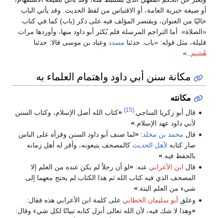
أو صيغة خبرية العامة، أو الاقتباس من لفظ الحديث. وقد يأتي الباب
خاليًا من العنوان، ويقتصر المؤلف فيه على ذكر (باب) كما في كتاب
«الصلاة». أما التراجم المرسلة فلم يُكثر أبو داود منها، وأوردها مرات
قليلة، مثل قوله: «باب. حدثنا
مسدد
وعباد بن موسى قالا: حدثنا
هُشيم
..»
مكانة سنن أبي داود واهتمام العلماء به
مكانته
[15]
قال أبو زكريا الساجي:
«
كتاب الله أصل الإسلام، وكتاب السنن
لأبي داود عهد الإسلام.
»
قال
محمد بن مخلد
:
«
لما صنف أبو داود السنن وقرأه على الناس
صار كتابه
لأهل الحديث
كالمصحف يتبعونه، وأقر له أهل زمانه
بالحفظ فيه.
»
قال
ابن الأعرابي
عنه:
«
لو أن رجلاً لم يكن عنده من العلم إلا
المصحف الذي فيه كتاب الله ثم هذا الكتاب لم يحتج معهما إلى
شيء من العلم البتة.
»
وعلق
أبو سليمان الخطابي
على كلمة ابن الأعرابي هذه فقال:
«
وهذا لا شك فيه، لأن الله تعالى أنزل كتابه تبيانًا لكل شيء وقال: