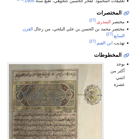
تعليقات المحمود: لفخر الحسين كنجوهي، طبع سنة
1905
.
المختصرات
[27]
مختصر
المنذري
.
مختصر محمد بن الحسن بن علي البلخي، من رجال
القرن
[27]
السابع
.
[27]
تهذيب
ابن القيم
.
المخطوطات
يوجد
أكثر من
اثنتي
عشرة