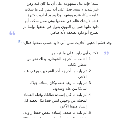
بينته" فإنه يدل بمفهومه على أن ما كان فيه وهن
غير شديد لا يبينه. فدل على أنه ليس كل ما سكت
عليه حسنًا، عنده ويشهد لهذا وجود أحاديث كثيرة
عنده لا يشك عالم في ضعفها وهي ممن سكت أبو
داود عليها حتى إن النووي يقول في بعضها: وإنما لم
يصرح أبو داود بضعفه لأنه ظاهر.
[15]
وقد قسَّم الذهبي أحاديث سنن أبي داود حسب صحتها فقال:
فكتاب أبي داود أعلى ما فيه من:
الثابت ما أخرجه الشيخان، وذلك نحو من
شطر الكتاب،
ثم يليه ما أخرجه أحد الشيخين، ورغب عنه
الآخر،
ثم يليه ما رغبا عنه، وكان إسناده جيدًا،
سالمًا من علة وشذوذ،
ثم يليه ما كان إسناده صالحًا، وقبله العلماء
لمجيئه من وجهين لينين فصاعدًا، يعضد كل
إسناد منهما الآخر،
ثم يليه ما ضعف إسناده لنقص حفظ راويه،