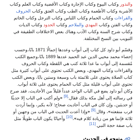
والنذور
وكتاب البيوع وكتاب الإجارة وكتاب الأقضية وكتاب العلم وكتاب
الأشربة وكتاب الأطعمة وكتاب الطب وكتاب العتق وكتاب
الحروف
والقراءات
وكتاب الحمام وكتاب اللباس وكتاب الترجل وكتاب الخاتم
وكتاب الفتن وكتاب
المهدي
والملاحم
وكتاب
الحدود
وكتاب الديات
وكتاب شرح السنة وكتاب الأدب.وهناك بعض الاختلافات الطفيفة في
التبويب بين النسخ المختلفة.
وقسّم أبو داود كل كتاب إلى أبواب وعددها إجمالُا 1871 بابًا،وحسب
إحصاء محمد محيي الدين عبد الحميد عددها 1889 بابًا،وجميع الكتب
مُقسمة إلى أبواب ما عدا ثلاثة كتب هي اللقطة وكتاب الحروف
والقراءات وكتاب المهدي، وبعض الكتب تحتوى على أبواب كثيرة مثل
كتاب الصلاة يحتوى على ثلاثمئة باب وسبعة وستين بابًا، وبعض الكتب
تحتوي على أبواب قليلة مثل كتاب الحمام يحتوى على ثلاثة أبواب.
وكان أبو داود يضع في الباب الواحد عدداً قليلاً من الأحاديث، فقد صرح
[9]
في رسالته إلى أهل مكة بذلك فقال:
«
ولم أكتب في الباب إلا حديثًا
أو حديثين، وإن كان في الباب أحاديث صحاح؛ لأنه يكبر، وإنما أردت
[9]
قرب منفعته
»
، وقال:
«
وإذا أعدت الحديث في الباب من وجهين أو
[10]
ثلاثة فإنما هو من زيادة كلام فيه
»
،
وأحيانًا يكون الباب طويلًا مثل
[11]
باب صفة حجة النبي.
منهجه في الحديث