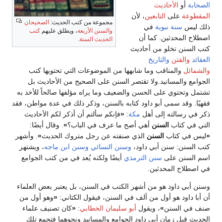
الصحابة
أو
الأحاديث
المقطوعة
على
التابعين
، لأن
مجموعة من كتب الحديث:
الصحيحان
ذلك ليس
سنة نبوية
في
والسنن الأربعة
، ويطلق عليهم
كتب
اصطلاح المحدثين. كما أن
الحديث الستة
.
كتب السنن تخلو من أحاديث
العقائد
والفتن
والتاريخ
والشمائل
والمناقب وما شابهها من الموضوعات التي تحتويها كتب
الجوامع والمسانيد.ولا تقتصر السنن على الصحيح من الأحاديث بل
تشتمل وتحتوي على الحسن والضعيف وما يراه مؤلفها صالحاً للأخذ به
فقهيًا. وقد سمى أبو داود كتابه بالسنن، وذكر ذلك في عدة مواطن، فقد
ذكر في رسالته إلى أهل
مكة
:
«
فإنكم سألتم أن أذكر لكم الأحاديث
التي في كتاب
السنن
أهي أصح ما عرف في الباب؟
»
. وقال أيضًا:
«
ليس في كتاب
السنن
الذي صنفته عن رجل متروك الحديث
»
. وأشهر
كتب السنن: سنن أبي داود،
وسنن النسائي
وسنن ابن ماجه
، ويشتهر
اسم السنن على
سنن الترمذي
أيضًا ولكنه يُعد في من كتب الجوامع
في اصطلاح المحدثين.
وسنن أبي داود هو من أشهر الكتب في السنن، بل يعتبر بعض العلماء
أن أبا داود هو أول من ألف في السنن، فيقول الكتاني:
«
وهو أول من
صنف في السنن
»
، ويقول
أبو سليمان الخطابي
:
«
كان تصنيف علماء
الحديث قبل زمان أبي داود الجوامع والمسانيد ونحوهما فتجمع تلك