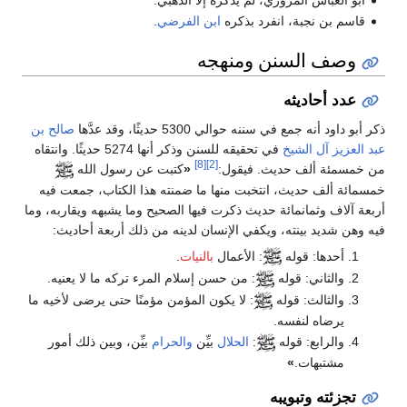
قاسم بن نجبة، انفرد بذكره
ابن الفرضي
.
وصف السنن ومنهجه
عدد أحاديثه
ذكر أبو داود أنه جمع في سننه حوالي 5300 حديثًا، وقد عدَّها
صالح بن
عبد العزيز آل الشيخ
في تحقيقه للسنن وذكر أنها 5274 حديثًا. وانتقاه
[8]
[2]
من خمسمئة ألف حديث. فيقول:
«
كتبت عن رسول الله
خمسمائة ألف حديث، انتخبت منها ما ضمنته هذا الكتاب، جمعت فيه
أربعة آلاف وثمانمائة حديث ذكرت فيها الصحيح وما يشبهه ويقاربه، وما
فيه وهن شديد بينته، ويكفي الإنسان لدينه من ذلك أربعة أحاديث:
أحدها: قوله
: الأعمال
بالنيات
.
والثاني: قوله
: من حسن إسلام المرء تركه ما لا يعنيه.
والثالث: قوله
: لا يكون المؤمن مؤمنًا حتى يرضى لأخيه ما
يرضاه لنفسه.
والرابع: قوله
:
الحلال
بيِّن
والحرام
بيِّن، وبين ذلك أمور
مشتبهات.
»
تجزئته وتبويبه