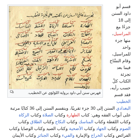
قسم أبو
داود السنن
إلى 18
جزءًا مع
المراسيل
،
منها جزء
واحد
للمراسيل،
وقام النسَّاخ
فيما بعد
تجزئة
الكتاب كلٌ
حسب رأيه،
فهرس سنن أبي داود برواية اللؤلؤي عن الخطيب.
فقد قسم
الخطيب
البغدادي
السنن إلى 30 جزء تقريبًا، وينقسم السنن إلى 36 كتابًا مرتبة
على أبواب الفقه وهي: كتاب
الطهارة
وكتاب
الصلاة
وكتاب
الزكاة
وكتاب اللقطة وكتاب
المناسك
وكتاب
النكاح
وكتاب
الطلاق
وكتاب
الصوم
وكتاب
الجهاد
وكتاب
الأضحية
وكتاب الصيد وكتاب الوصايا وكتاب
الفرائض وكتاب
الخراج
والإمارة
والفيء
وكتاب
الجنائز
وكتاب الأيمان