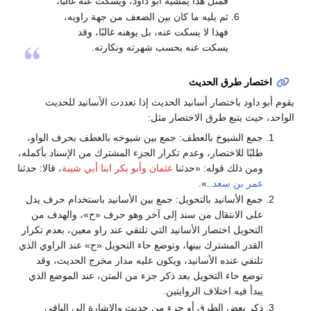
فمثل هذا يمشيه أبو داود، ويسكت عنه غالبًا،
ثم يليه ما كان بين الضعف من جهة راويه،
فهذا لا يسكت عنه، بل يوهنه غالبًا، وقد
يسكت عنه بحسب شهرته ونكارته.
اختصار طرق الحديث
يقوم أبو داود باختصار أسانيد الحديث إذا تعددت الأسانيد للحديث
الواحد، حيث يتبع طرق الاختصار مثل:
جمع الشيوخ بالعطف: جمع بين شيوخه بالعطف بحرف الواو،
طلبًا للاختصار، وعدم تكرار الجزء المشترك من الإسناد بأكمله،
ومن ذلك قوله: «حدثنا
عثمان
وأبو بكر ابنا أبي شيبة
، قالا: حدثنا
عمر بن سعد
..».
جمع الأسانيد بالتحويل: جمع بين الأسانيد باستخدام حرف يدل
على الانتقال من سند إلى آخر وهو حرف «ح»، والهدف من
التحويل اختصار الأسانيد التي تلتقي عند راو معين، بعدم تكرار
القدر المشترك بينها، وتوضع حاء التحويل «ح» عند الراوي الذي
تلتقي عنده الأسانيد، ويكون عليه مدار مخرج الحديث، وقد
توضع حاء التحويل بعد ذكر جزء من المتن، عند الموضع الذي
يبدأ فيه اختلاف الروايتين.
ذكر بعض الطرق أو جزء من حديث والإشارة إلى الباقي