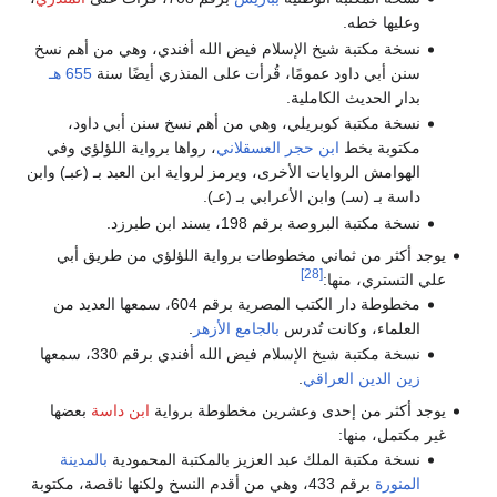
وعليها خطه.
نسخة مكتبة شيخ الإسلام فيض الله أفندي، وهي من أهم نسخ
سنن أبي داود عمومًا، قُرأت على المنذري أيضًا سنة
655 هـ
بدار الحديث الكاملية.
نسخة مكتبة كوبريلي، وهي من أهم نسخ سنن أبي داود،
مكتوبة بخط
ابن حجر العسقلاني
، رواها برواية اللؤلؤي وفي
الهوامش الروايات الأخرى، ويرمز لرواية ابن العبد بـ (عبـ) وابن
داسة بـ (سـ) وابن الأعرابي بـ (عـ).
نسخة مكتبة البروصة برقم 198، بسند ابن طبرزد.
يوجد أكثر من ثماني مخطوطات برواية اللؤلؤي من طريق أبي
[28]
علي التستري، منها:
مخطوطة دار الكتب المصرية برقم 604، سمعها العديد من
العلماء، وكانت تُدرس
بالجامع الأزهر
.
نسخة مكتبة شيخ الإسلام فيض الله أفندي برقم 330، سمعها
زين الدين العراقي
.
يوجد أكثر من إحدى وعشرين مخطوطة برواية
ابن داسة
بعضها
غير مكتمل، منها:
نسخة مكتبة الملك عبد العزيز بالمكتبة المحمودية
بالمدينة
المنورة
برقم 433، وهي من أقدم النسخ ولكنها ناقصة، مكتوبة