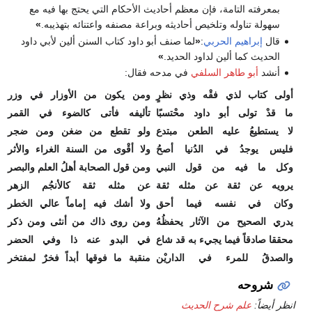
بمعرفته التامة، فإن معظم أحاديث الأحكام التي يحتج بها فيه مع
سهولة تناوله وتلخيص أحاديثه وبراعة مصنفه واعتنائه بتهذيبه.
»
قال
إبراهيم الحربي
:
«
لما صنف أبو داود كتاب السنن ألين لأبي داود
الحديث كما ألين لداود الحديد.
»
أنشد
أبو طاهر السلفي
في مدحه فقال:
أولى كتاب لذي فقْه وذي نظرٍ
ومن يكون من الأوزار في وزر
ما قدْ تولى أبو داود محْتسبًا
تأليفه فأتى كالضوء في القمر
لا يستطيعُ عليه الطعن مبتدع
ولو تقطع من ضغن ومن ضجر
فليس يوجدُ في الدُنيا أصحُ
ولا أقْوى من السنة الغراء والأثر
وكل ما فيه من قول النبي
ومن قول الصحابة أهلُ العلم والبصر
يرويه عن ثقة عن مثله ثقة
عن مثله ثقة كالأنجُم الزهر
وكان في نفسه فيما أحق
ولا أشك فيه إماماً عالي الخطر
يدري الصحيح من الآثار يحفظُهُ
ومن روى ذاك من أنثى ومن ذكر
محققا صادقاً فيما يجيء به قد شاع
في البدو عنه ذا وفي الحضر
والصدقُ للمرء في الداريْن
منقبة ما فوقها أبداً فخرٌ لمفتخر
شروحه
انظر أيضاً:
علم شرح الحديث