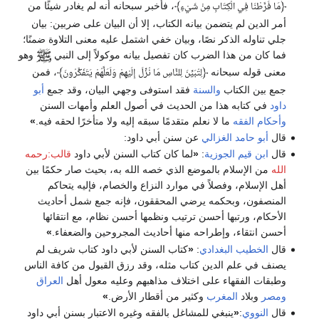
﴿
﴾
، فأخبر سبحانه أنه لم يغادر شيئًا من
مَا فَرَّطْنَا فِي الْكِتَابِ مِنْ شَيْءٍ
أمر الدين لم يتضمن بيانه الكتاب، إلا أن البيان على ضربين: بيان
جلي تناوله الذكر نصًا، وبيان خفي اشتمل عليه معنى التلاوة ضمنًا؛
فما كان من هذا الضرب كان تفصيل بيانه موكولاً إلى النبي
وهو
معنى قوله سبحانه
﴿
﴾
، فمن
لِتُبَيِّنَ لِلنَّاسِ مَا نُزِّلَ إِلَيْهِمْ وَلَعَلَّهُمْ يَتَفَكَّرُونَ
جمع بين الكتاب
والسنة
فقد استوفى وجهي البيان، وقد جمع
أبو
داود
في كتابه هذا من الحديث في أصول العلم وأمهات السنن
وأحكام الفقه
ما لا نعلم متقدمًا سبقه إليه ولا متأخرًا لحقه فيه.
»
قال
أبو حامد الغزالي
عن سنن أبي داود:
قال
ابن قيم الجوزية
:
«
لما كان كتاب السنن لأبي داود
قالب:رحمه
الله
من الإسلام بالموضع الذي خصه الله به، بحيث صار حكمًا بين
أهل الإسلام، وفصلاً في موارد النزاع والخصام، فإليه يتحاكم
المنصفون، وبحكمه يرضي المحققون، فإنه جمع شمل أحاديث
الأحكام، ورتبها أحسن ترتيب ونظمها أحسن نظام، مع انتقائها
أحسن انتقاء، وإطراحه منها أحاديث المجروحين والضعفاء.
»
قال
الخطيب البغدادي
:
«
كتاب السنن لأبي داود كتاب شريف لم
يصنف في علم الدين كتاب مثله، وقد رزق القبول من كافة الناس
وطبقات الفقهاء على اختلاف مذاهبهم وعليه معول أهل
العراق
ومصر
وبلاد
المغرب
وكثير من أقطار الأرض.
»
قال
النووي
:
«
ينبغي للمشاغل بالفقه وغيره الاعتبار بسنن أبي داود