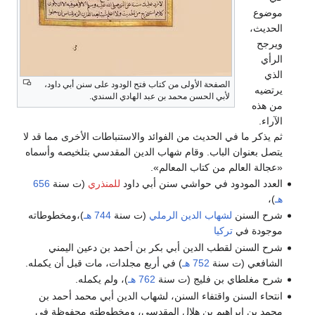
موضوع
الحديث،
ويرجح
الرأي
الذي
الصفحة الأولى من كتاب فتح الودود على سنن أبي داود،
يرتضيه
لأبي الحسن محمد بن عبد الهادي السندي.
من هذه
الآراء.
ثم يذكر ما في الحديث من الفوائد والاستنباطات الأخرى مما قد لا
يتصل بعنوان الباب. وقام شهاب الدين المقدسي بتلخيصه وأسماه
«عجالة العالم من كتاب المعالم».
العدد المودود في حواشي سنن أبي داود
للمنذري
(ت سنة
656
هـ
)،
شرح السنن
لشهاب الدين الرملي
(ت سنة
744 هـ
)،ومخطوطاته
موجودة في
تركيا
شرح السنن لقطب الدين أبي بكر بن أحمد بن دعين اليمني
الشافعي (ت سنة
752 هـ
) في أربع مجلدات، مات قبل أن يكمله.
شرح مغلطاي بن فليج (ت سنة
762 هـ
)، ولم يكمله.
انتحاء السنن واقتفاء السنن، لشهاب الدين أبي محمد أحمد بن
محمد بن إبراهيم بن هلال المقدسي، ومخطوطته محفوظة في