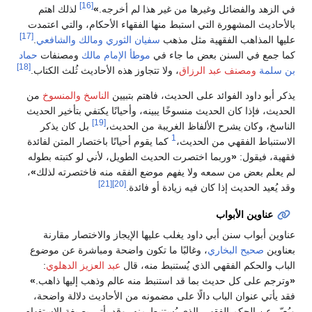
[16]
في الزهد والفضائل وغيرها من غير هذا لم أخرجه.
»
لذلك اهتم
بالأحاديث المشهورة التي استبط منها الفقهاء الأحكام، والتي اعتمدت
[17]
عليها المذاهب الفقهية مثل مذهب
سفيان الثوري
ومالك
والشافعي
.
كما جمع في السنن بعض ما جاء في
موطأ الإمام مالك
ومصنفات
حماد
[18]
بن سلمة
ومصنف عبد الرزاق
، ولا تتجاوز هذه الأحاديث ثُلث الكتاب.
يذكر أبو داود الفوائد على الحديث، فاهتم بتبيين
الناسخ والمنسوخ
من
الحديث، فإذا كان الحديث منسوخًا يبينه، وأحيانًا يكتفي بتأخير الحديث
[19]
الناسخ، وكان يشرح الألفاظ الغريبة من الحديث،
بل كان يذكر
1
الاستنباط الفقهي من الحديث،
كما يقوم أحيانًا باختصار المتن لفائدة
فقهية، فيقول:
«
وربما اختصرت الحديث الطويل، لأني لو كتبته بطوله
لم يعلم بعض من سمعه ولا يفهم موضع الفقه منه فاختصرته لذلك
»
،
[21]
[20]
وقد يُعيد الحديث إذا كان فيه زيادة أو فائدة.
عناوين الأبواب
عناوين أبواب سنن أبي داود يغلب عليها الإيجاز والاختصار مقارنة
بعناوين
صحيح البخاري
، وغالبًا ما تكون واضحة ومباشرة عن موضوع
الباب والحكم الفقهي الذي يُستنبط منه، قال
عبد العزيز الدهلوي
:
«
وترجم على كل حديث بما قد استنبط منه عالم وذهب إليها ذاهب.
»
فقد يأتي عنوان الباب دالًا على مضمونه من الأحاديث دلالة واضحة،
ويُعبّر عن الحكم الفقهي الذي يُستنبط منه، وقد يأتي بصيغة الاستفهام،