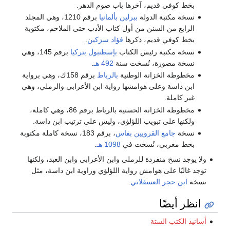
بخط كوفي قديم، آخرها باب صوم الدهر.
نسخة مكتبة الدولة
ببرلين
بألمانيا
برقم 1210، وهي المجلد
الرابع من السنن من أول كتاب الأدب حتى الملاحم، مكتوبة
بخط كوفي قديم، ذكرها
فؤاد سزكين
.
نسخة مكتبة رئيس الكتاب
بإسطنبول
بتركيا
برقم 145، وهي
نسخة مصورة، نُسخت سنة
492 هـ
.
مخطوطة الخزانة الوطنية
بالرباط
برقم 158ك، وهي برواية
ابن داسة وعلى هوامشها رواية ابن الأعرابي والرملي، وهي
غير كاملة.
مخطوطة الخزانة الحسنية بالرباط برقم 86، وهي كاملة،
ولكنها على تبويب اللؤلؤي، وليس على ترتيب ابن داسة.
نسخة
جامع القرويين
بفاس
، برقم 183، نسخة كاملة مكتوبة
بخط مغربي، نُسخت في
1098 هـ
.
ولا يوجد نسخ منفردة للرملي وابن الأعرابي وابن العبد، ولكنها
توجد غالبًا على هوامش رواية اللؤلؤي وراوية ابن داسة، مثل
نسخة
ابن حجر العسقلاني
.
انظر أيضًا
أسانيد الكتب الستة