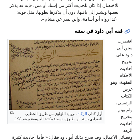
للاختصار: إذا كان للحديث أكثر من إسناد أو متن، فإنه قد يذكر
بعضها ويشير إلى باقيها، دون أن يذكرها بطولها، مثل قوله:
«كذا رواه أبو أسامة، وابن نمير عن هشام».
فقه أبي داود في سننه
اقتصرت
سنن أبي
داود على
تخريج
أحاديث
الأحكام
الفقهية، وهو
غرض
الكتاب
الرئيسي،
ولم يهتم
أول كتاب
الزكاة
، برواية اللؤلؤي من طريق الخطيب
بتخريج
البغدادي بسند ابن طبرزد، نسخة مكتبة البروصة برقم 198.
أحاديث
الزهد
وفضائل الأعمال، وقد صرح بذلك أبو داود فقال:
«
فأما أحاديث كثيرة