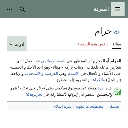
المعرفة
القائمة الرئيسية
بحث
أدوات
حرام
مقالة
ناقش هذه الصفحة
أدوات
الحرام
أو
المحرم
أو
المحظور
في
الفقه الإسلامي
هو العمل الذي
يتعرّض فاعله للعقاب ، ويثاب تاركه -امتثالا- وهو أحد الأحكام الخمسة
على الأشياء والأفعال في
الإسلام
وهي
الفرضية
والاستحباب
والإباحة
(أو الحِلّ)
والكراهة
والتحريم (أو الحظر).
هذه
بذرة
مقالة عن موضوع إسلامي ديني أو تاريخي تحتاج للنمو
والتحسين، ساهم في إثرائها بالمشاركة في
تحريرها
.
تصنيفان
:
مصطلحات فقهية
بذرة إسلام