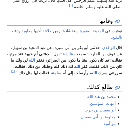
يُرِيدُ اللَّهُ لِيُذْهِبَ عَنْكُمُ الرِّجْسَ أَهْلَ الْبَيْتِ قال: نزلت في أزواج النبي
[1]
-صلى الله عليه وسلم- خاصة
.
وفاتها
توفيت في
المدينة المنورة
سنة
44 هـ
زمن
خلافة
أخيها
معاوية
ودفنت
بالبقيع
.
قال
الواقدي
: حدثني أبو بكر بن أبي سبرة، عن عبد المجيد بن سهيل،
عن عوف بن الحارث: سمعت
عائشة
تقول: "
دعتني أم حبيبة عند موتها،
فقالت: قد كان يكون بيننا ما يكون بين الضرائر، فغفر
الله
لي ولك ما
كان من ذلك. فقلت: غفر
الله
لك ذلك كله وحللك من ذلك، فقالت:
[1]
سررتني سرك
الله
، وأرسلت إلى
أم سلمة
، فقالت لها مثل ذلك
"
.
طالع كذلك
محمد بن عبد الله
أمهات المؤمنين
أبو سفيان بن حرب
معاوية بن أبي سفيان
بنو أمية