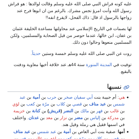
عليه كونه فراش النبي صلى الله عليه وسلم وقالت لوالدها : هو فراش
رسول الله وأنت امرؤ نجس مشرك. بالرغم من ان ابوها فرح عند
زواجها بالرسول اذ قال: ذاك الفحل، لايقرع انفه!!
لها بصمات في التاريخ الإسلامي عند محاولتها مساعدة الخليفة عثمان
بن عفان، ابن خالها، عندما حوصر من قبل الصحابة والمسلمين، ولكن
المسلمين منعوها وحالوا دون ذلك.
روت عن النبي صلى الله عليه وسلم خمسة وستين
حديثاً
.
توفيت في
المدينة المنورة
سنة 44هـ عند خلافة أخيها معاوية ودفنت
بالبقيع.
نسبها
هي
: أم حبيبة بنت
أبي سفيان صخر
بن
حرب
بن
أمية
بن
عبد
شمس
بن
عبد مناف
بن
قصي
بن
كلاب
بن
مرّة
بن
كعب
بن
لؤي
بن
غالب
بن
فهر
بن
مالك
بن
النضر
(
قريش
)
بن
كنانة
بن
خزيمة
بن
مدركة
بن
إلياس
بن
مضر
بن
نزار
بن
معد
بن
عدنان
. واختلف
في اسمها فقيل هي رملة وقيل هند.
أمها
: صفية بنت أبي العاص بن
أمية
بن
عبد شمس
بن
عبد مناف
بن
قصي
بن
كلاب
بن
مرّة
بن
كعب
بن
لؤي
بن
غالب
بن
فهر
بن