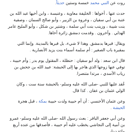
روت عن
النبي محمد
خمسة وستين
حديثاً
.
حدث عنها ، أخواها : الخليفة معاوية ، وعنبسة ، وابن أخيها عبد الله بن
عتبة بن أبي سفيان ، وعروة بن الزبير ، وأبو صالح السمان ، وصفية
بنت شيبة ، وزينب بنت أبي سلمة ، وشتير بن شكل ، وأبو المليح عامر
الهذلي . وآخرون . وقدمت دمشق زائرة أخاها.
ويقال: قبرها بدمشق. وهذا لا شيء، بل قبرها بالمدينة. وإنما التي
بمقبرة باب الصغير : أم سلمة أسماء بنت يزيد الأنصارية .
قال ابن سعد : ولد أبو سفيان : حنظلة ، المقتول يوم بدر ; وأم حبيبة ،
توفي عنها زوجها الذي هاجر بها إلى الحبشة: عبيد الله بن جحش بن
رياب الأسدي ، مرتدا متنصرا.
عُقد عليها للنبي -صلى الله عليه وسلم- بالحبشة سنة ست ، وكان
الولي عثمان بن عفان . كذا قال.
وعن عثمان الأخنسي : أن أم حبيبة ولدت حبيبة
بمكة
، قبل هجرة
الحبشة
.
وعن أبي جعفر الباقر : بعث رسول الله -صلى الله عليه وسلم- عمرو
بن أمية إلى النجاشي يخطب عليه أم حبيبة ، فأصدقها من عنده أربع
مائة دينار .