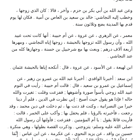
وعن عبد الله بن أبي بكر بن حزم ، وآخر ، قالا : كان الذي زوجها ،
وخطب إليه النجاشي: خالد بن سعيد بن العاص بن أمية . فكان لها يوم
قدم بها المدينة بضع وثلاثون سنة .
معمر ، عن الزهري ، عن عروة ، عن أم حبيبة : أنها كانت تحت عبيد
الله ، وأن رسول الله تزوجها بالحبشة ، زوجها إياه النجاشي ، ومهرها
أربعة آلاف درهم ; وبعث بها مع شرحبيل بن حسنة ، وجهازها كله من
عند النجاشي .
ابن لهيعة ، عن الأسود ، عن عروة ، قال : أنكحه إياها بالحبشة عثمان .
ابن سعد : أخبرنا الواقدي : أخبرنا عبد الله بن عمرو بن زهير ، عن
إسماعيل بن عمرو بن سعيد ، قال : قالت أم حبيبة : رأيت في النوم
عبيد الله زوجي بأسوأ صورة وأشوهها ; ففزعت وقلت : تغيرت والله
حاله ! فإذا هو يقول حيث أصبح : إني نظرت في الدين ، فلم أر دينا
خيرا من النصرانية ، وكنت قد دنت بها ، ثم دخلت في دين محمد ، وقد
رجعت ، فأخبرته بالرؤيا ، فلم يحفل بها ; وأكب على الخمر ، قالت :
فأريت قائلا يقول : يا أم المؤمنين . ففزعت ; فأولتها أن رسول الله
-صلى الله عليه وسلم- يتزوجني . وذكرت القصة بطولها ، وهي منكرة .
حسين بن واقد ، عن يزيد النحوي ، عن عكرمة ، عن ابن عباس : إِنَّمَا