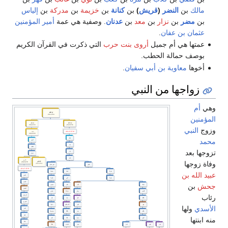
مالك
بن
النضر
(
قريش
)
بن
كنانة
بن
خزيمة
بن
مدركة
بن
إلياس
بن
مضر
بن
نزار
بن
معد
بن
عدنان
. وصفية هي عمة
أمير المؤمنين
عثمان بن عفان
.
عمتها هي أم جميل
أروى بنت حرب
التي ذكرت في القرآن الكريم
بوصف حمالة الحطب.
أخوها
معاوية بن أبي سفيان
.
زواجها من النبي
وهي
أم
المؤمنين
وزوج
النبي
محمد
تزوجها بعد
وفاة زوجها
عبيد الله بن
جحش
بن
رئاب
الأسدي
ولها
منه ابنتها