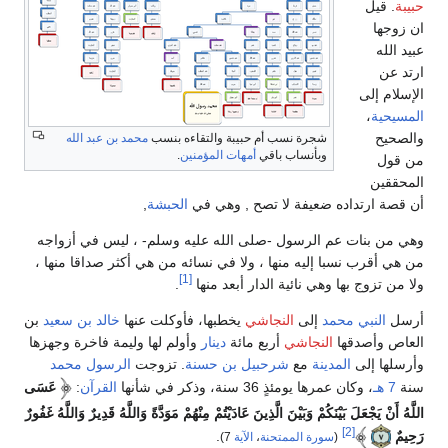
حبيبة
. قيل
ان زوجها
عبيد الله
ارتد عن
الإسلام إلى
المسيحية
،
والصحيح
شجرة نسب أم حبيبة والتقاءه بنسب
محمد بن عبد الله
وبأنساب باقي
أمهات المؤمنين
.
من قول
المحققين
أن قصة ارتداده ضعيفة لا تصح , وهي في
الحبشة
,
وهي من بنات عم الرسول -صلى الله عليه وسلم- ، ليس في أزواجه
من هي أقرب نسبا إليه منها ، ولا في نسائه من هي أكثر صداقا منها ،
[1]
ولا من تزوج بها وهي نائية الدار أبعد منها
.
أرسل
النبي محمد
إلى
النجاشي
يخطبها، فأوكلت عنها
خالد بن سعيد
بن
العاص وأصدقها
النجاشي
أربع مائة
دينار
وأولم لها وليمة فاخرة وجهزها
وأرسلها إلى
المدينة
مع
شرحبيل بن حسنة
. تزوجت
الرسول محمد
سنة
7 هـ
، وكان عمرها يومئذٍ 36 سنة، وذكر في شأنها
القرآن
:
عَسَى
اللَّهُ أَنْ يَجْعَلَ بَيْنَكُمْ وَبَيْنَ الَّذِينَ عَادَيْتُمْ مِنْهُمْ مَوَدَّةً وَاللَّهُ قَدِيرٌ وَاللَّهُ غَفُورٌ
[2]
رَحِيمٌ
.
(
سورة الممتحنة
،
الآية
7)