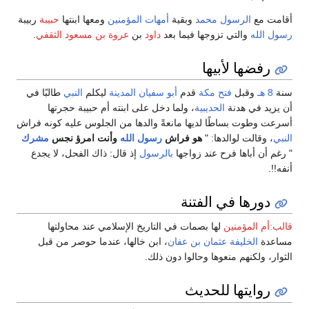
أقامت مع
الرسول محمد
وبقية
أمهات المؤمنين
ومعها ابنتها
حبيبة
ربيبة
رسول الله
والتي تزوجها فيما بعد
داود
بن
عروة بن مسعود الثقفي
.
رفضها لأبيها
سنة
8 هـ
وقبل
فتح مكة
قدم
أبو سفيان
المدينة
ليكلم
النبي
طالبًا في
أن يزيد في هدنة
الحديبية
، ولما دخل على ابنته أم حبيبة حجرتها
أسرعت وطوت بساطًا لديها مانعةً والدها من الجلوس عليه كونه فراش
النبي
، وقالت لوالدها: "
هو فراش
رسول الله
وأنت امرؤ نجس
مشرك
" رغم أن أباها فرح عند زواجها
بالرسول
إذ قال: ذاك الفحل، لا يجدع
أنفه!!.
دورها في الفتنة
قالب:أم المؤمنين
لها بصمات في التاريخ الإسلامي عند محاولتها
مساعدة
الخليفة
عثمان بن عفان
، ابن خالها، عندما حوصر من قبل
الثوار، ولكنهم منعوها وحالوا دون ذلك.
روايتها للحديث