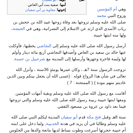
أمها
: صفية بنت أبي العاص
وهي
أم المؤمنين
إخوتها
:
معاوية بن أبي سفيان
وزوج النبي
محمد
صلى الله عليه وسلم تزوجها بعد وفاة زوجها عبيد الله بن جحش بن
رياب الأسدي الذي ارتد عن الاسلام إلى النصرانية، وهي في
الحبشة
،
ولها منه ابنتها حبيبة.
أرسل رسول الله صلى الله عليه وسلم إلى
النجاشي
يخطبها، فأوكلت
عنها خالد بن سعيد بن العاص وأصدقها النجاشي أربع مائة دينار وأولم
لها وليمة فاخرة وجهزها وأرسلها إلى المدينة مع
شرحبيل بن حسنة
.
تزوجت الرسول سنة 7هـ ، وكان عمرها يومئذٍ 36سنة ، وأنزل الله
تعالى في شأن هذا الزواج قوله : {عسى الله أن يجعل بينكم وبين الذين
عاديتم منهم مودة } ( الممتحنة : 7 )
أقامت مع رسول الله صلى الله عليه وسلم وبقية أمهات المؤمنين
ومعها ابنتها حبيبة ربيبة رسول الله صلى الله عليه وسلم والتي تزوجها
فيما بعد داود بن عروة بن مسعود الثقفي.
سنة 8هـ وقبل
فتح مكة
قدم
أبو سفيان
المدينة ليكلم النبي صلى الله
عليه وسلم وطالبا في أن يزيد في هدنة
الحديبية
, ولما دخل على ابنته
أم حبيبة حجرتها أسرعت وطوت بساط لديها مانعة والدها من الجلوس