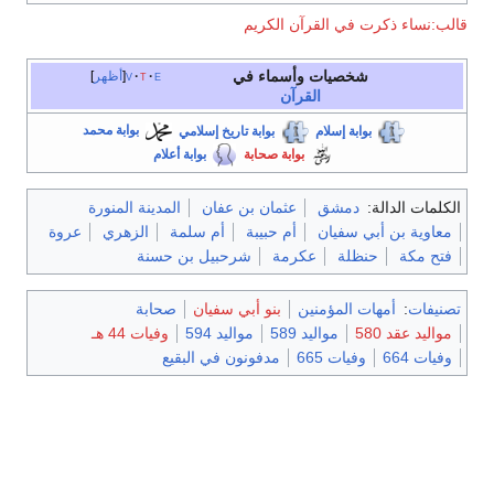
قالب:نساء ذكرت في القرآن الكريم
شخصيات وأسماء في
e
t
v
أظهر
القرآن
بوابة إسلام
بوابة تاريخ إسلامي
بوابة محمد
بوابة صحابة
بوابة أعلام
الكلمات الدالة:
دمشق
عثمان بن عفان
المدينة المنورة
معاوية بن أبي سفيان
أم حبيبة
أم سلمة
الزهري
عروة
فتح مكة
حنظلة
عكرمة
شرحبيل بن حسنة
تصنيفات
:
أمهات المؤمنين
بنو أبي سفيان
صحابة
مواليد عقد 580
مواليد 589
مواليد 594
وفيات 44 هـ
وفيات 664
وفيات 665
مدفونون في البقيع