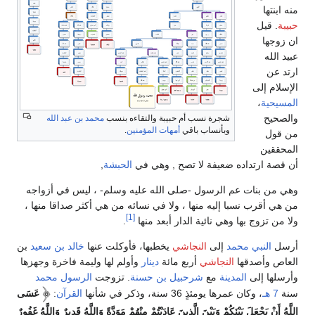
منه ابنتها
حبيبة
. قيل
ان زوجها
عبيد الله
ارتد عن
الإسلام إلى
المسيحية
،
والصحيح
شجرة نسب أم حبيبة والتقاءه بنسب
محمد بن عبد الله
وبأنساب باقي
أمهات المؤمنين
.
من قول
المحققين
أن قصة ارتداده ضعيفة لا تصح , وهي في
الحبشة
,
وهي من بنات عم الرسول -صلى الله عليه وسلم- ، ليس في أزواجه
من هي أقرب نسبا إليه منها ، ولا في نسائه من هي أكثر صداقا منها ،
[1]
ولا من تزوج بها وهي نائية الدار أبعد منها
.
أرسل
النبي محمد
إلى
النجاشي
يخطبها، فأوكلت عنها
خالد بن سعيد
بن
العاص وأصدقها
النجاشي
أربع مائة
دينار
وأولم لها وليمة فاخرة وجهزها
وأرسلها إلى
المدينة
مع
شرحبيل بن حسنة
. تزوجت
الرسول محمد
سنة
7 هـ
، وكان عمرها يومئذٍ 36 سنة، وذكر في شأنها
القرآن
:
عَسَى
اللَّهُ أَنْ يَجْعَلَ بَيْنَكُمْ وَبَيْنَ الَّذِينَ عَادَيْتُمْ مِنْهُمْ مَوَدَّةً وَاللَّهُ قَدِيرٌ وَاللَّهُ غَفُورٌ