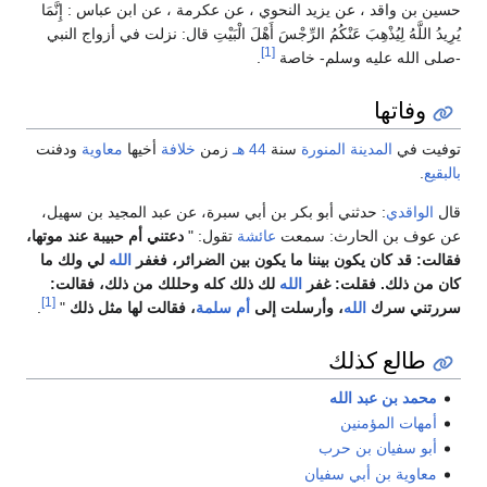
حسين بن واقد ، عن يزيد النحوي ، عن عكرمة ، عن ابن عباس : إِنَّمَا
يُرِيدُ اللَّهُ لِيُذْهِبَ عَنْكُمُ الرِّجْسَ أَهْلَ الْبَيْتِ قال: نزلت في أزواج النبي
[1]
-صلى الله عليه وسلم- خاصة
.
وفاتها
توفيت في
المدينة المنورة
سنة
44 هـ
زمن
خلافة
أخيها
معاوية
ودفنت
بالبقيع
.
قال
الواقدي
: حدثني أبو بكر بن أبي سبرة، عن عبد المجيد بن سهيل،
عن عوف بن الحارث: سمعت
عائشة
تقول: "
دعتني أم حبيبة عند موتها،
فقالت: قد كان يكون بيننا ما يكون بين الضرائر، فغفر
الله
لي ولك ما
كان من ذلك. فقلت: غفر
الله
لك ذلك كله وحللك من ذلك، فقالت:
[1]
سررتني سرك
الله
، وأرسلت إلى
أم سلمة
، فقالت لها مثل ذلك
"
.
طالع كذلك
محمد بن عبد الله
أمهات المؤمنين
أبو سفيان بن حرب
معاوية بن أبي سفيان