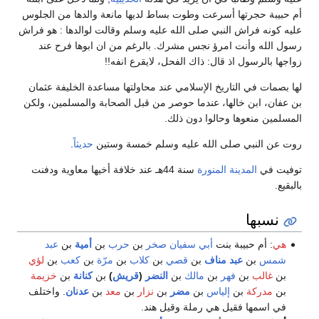
أم حبيبة حجرتها أسرعت وطوت بساط لديها مانعة والدها من الجلوس
عليه كونه فراش النبي صلى الله عليه وسلم وقالت لوالدها : هو فراش
رسول الله وأنت امرؤ نجس مشرك. بالرغم من ان ابوها فرح عند
زواجها بالرسول اذ قال: ذاك الفحل، لايقرع انفه!!
لها بصمات في التاريخ الإسلامي عند محاولتها مساعدة الخليفة عثمان
بن عفان، ابن خالها، عندما حوصر من قبل الصحابة والمسلمين، ولكن
المسلمين منعوها وحالوا دون ذلك.
روت عن النبي صلى الله عليه وسلم خمسة وستين
حديثاً
.
توفيت في
المدينة المنورة
سنة 44هـ عند خلافة أخيها معاوية ودفنت
بالبقيع.
نسبها
هي
: أم حبيبة بنت
أبي سفيان صخر
بن
حرب
بن
أمية
بن
عبد
شمس
بن
عبد مناف
بن
قصي
بن
كلاب
بن
مرّة
بن
كعب
بن
لؤي
بن
غالب
بن
فهر
بن
مالك
بن
النضر
(
قريش
)
بن
كنانة
بن
خزيمة
بن
مدركة
بن
إلياس
بن
مضر
بن
نزار
بن
معد
بن
عدنان
. واختلف
في اسمها فقيل هي رملة وقيل هند.